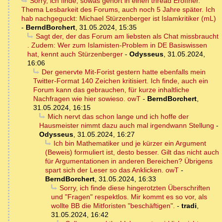
Sorry, ich finde, sowas gehört in einen thread Eröffner.
Thema Lesbarkeit des Forums, auch noch 5 Jahre später. Ich
hab nachgeguckt: Michael Stürzenberger ist Islamkritiker (mL)
-
BerndBorchert
,
31.05.2024, 15:35
Sagt der, der das Forum am liebsten als Chat missbraucht
. Zudem: Wer zum Islamisten-Problem in DE Basiswissen
hat, kennt auch Stürzenberger
-
Odysseus
,
31.05.2024,
16:06
Der genervte Mit-Forist gestern hatte ebenfalls mein
Twitter-Format 140 Zeichen kritisiert. Ich finde, auch ein
Forum kann das gebrauchen, für kurze inhaltliche
Nachfragen wie hier sowieso. owT
-
BerndBorchert
,
31.05.2024, 16:15
Mich nervt das schon lange und ich hoffe der
Hausmeister nimmt dazu auch mal irgendwann Stellung
-
Odysseus
,
31.05.2024, 16:27
Ich bin Mathematiker und je kürzer ein Argument
(Beweis) formuliert ist, desto besser. Gilt das nicht auch
für Argumentationen in anderen Bereichen? Übrigens
spart sich der Leser so das Anklicken. owT
-
BerndBorchert
,
31.05.2024, 16:33
Sorry, ich finde diese hingerotzten Überschriften
und "Fragen" respektlos. Mir kommt es so vor, als
wollte BB die Mitforisten "beschäftigen".
-
tradi
,
31.05.2024, 16:42