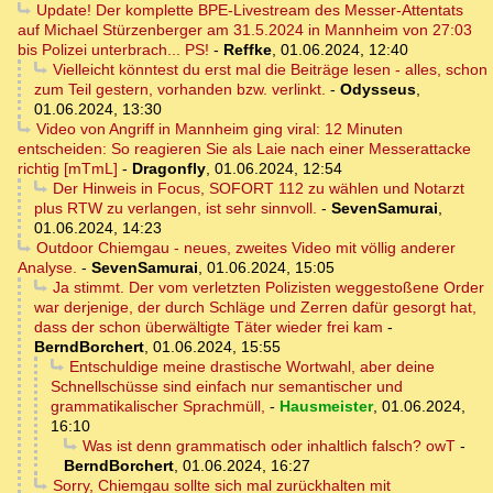
Update! Der komplette BPE-Livestream des Messer-Attentats
auf Michael Stürzenberger am 31.5.2024 in Mannheim von 27:03
bis Polizei unterbrach... PS!
-
Reffke
,
01.06.2024, 12:40
Vielleicht könntest du erst mal die Beiträge lesen - alles, schon
zum Teil gestern, vorhanden bzw. verlinkt.
-
Odysseus
,
01.06.2024, 13:30
Video von Angriff in Mannheim ging viral: 12 Minuten
entscheiden: So reagieren Sie als Laie nach einer Messerattacke
richtig [mTmL]
-
Dragonfly
,
01.06.2024, 12:54
Der Hinweis in Focus, SOFORT 112 zu wählen und Notarzt
plus RTW zu verlangen, ist sehr sinnvoll.
-
SevenSamurai
,
01.06.2024, 14:23
Outdoor Chiemgau - neues, zweites Video mit völlig anderer
Analyse.
-
SevenSamurai
,
01.06.2024, 15:05
Ja stimmt. Der vom verletzten Polizisten weggestoßene Order
war derjenige, der durch Schläge und Zerren dafür gesorgt hat,
dass der schon überwältigte Täter wieder frei kam
-
BerndBorchert
,
01.06.2024, 15:55
Entschuldige meine drastische Wortwahl, aber deine
Schnellschüsse sind einfach nur semantischer und
grammatikalischer Sprachmüll,
-
Hausmeister
,
01.06.2024,
16:10
Was ist denn grammatisch oder inhaltlich falsch? owT
-
BerndBorchert
,
01.06.2024, 16:27
Sorry, Chiemgau sollte sich mal zurückhalten mit