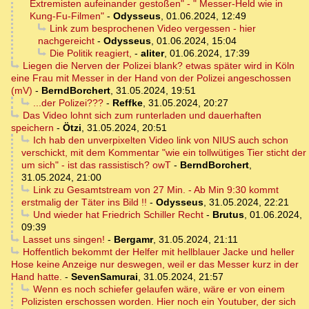
Extremisten aufeinander gestoßen" - " Messer-Held wie in
Kung-Fu-Filmen"
-
Odysseus
,
01.06.2024, 12:49
Link zum besprochenen Video vergessen - hier
nachgereicht
-
Odysseus
,
01.06.2024, 15:04
Die Politik reagiert,
-
aliter
,
01.06.2024, 17:39
Liegen die Nerven der Polizei blank? etwas später wird in Köln
eine Frau mit Messer in der Hand von der Polizei angeschossen
(mV)
-
BerndBorchert
,
31.05.2024, 19:51
...der Polizei???
-
Reffke
,
31.05.2024, 20:27
Das Video lohnt sich zum runterladen und dauerhaften
speichern
-
Ötzi
,
31.05.2024, 20:51
Ich hab den unverpixelten Video link von NIUS auch schon
verschickt, mit dem Kommentar "wie ein tollwütiges Tier sticht der
um sich" - ist das rassistisch? owT
-
BerndBorchert
,
31.05.2024, 21:00
Link zu Gesamtstream von 27 Min. - Ab Min 9:30 kommt
erstmalig der Täter ins Bild !!
-
Odysseus
,
31.05.2024, 22:21
Und wieder hat Friedrich Schiller Recht
-
Brutus
,
01.06.2024,
09:39
Lasset uns singen!
-
Bergamr
,
31.05.2024, 21:11
Hoffentlich bekommt der Helfer mit hellblauer Jacke und heller
Hose keine Anzeige nur deswegen, weil er das Messer kurz in der
Hand hatte.
-
SevenSamurai
,
31.05.2024, 21:57
Wenn es noch schiefer gelaufen wäre, wäre er von einem
Polizisten erschossen worden. Hier noch ein Youtuber, der sich