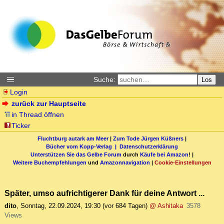
Suche:
Los
Login
zurück zur Hauptseite
in Thread öffnen
Ticker
Fluchtburg autark am Meer
|
Zum Tode Jürgen Küßners
|
Bücher vom Kopp-Verlag |
Datenschutzerklärung
Unterstützen Sie das Gelbe Forum
durch
Käufe bei Amazon
! |
Weitere Buchempfehlungen
und
Amazonnavigation
|
Cookie-Einstellungen
Später, umso aufrichtigerer Dank für deine Antwort ...
dito
,
Sonntag, 22.09.2024, 19:30
(vor 684 Tagen)
@ Ashitaka
3578
Views