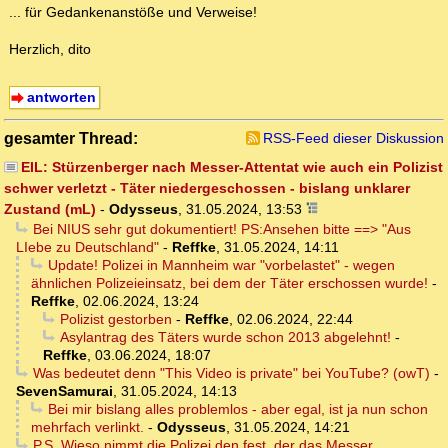
... für Gedankenanstöße und Verweise!
Herzlich, dito
antworten
gesamter Thread:
RSS-Feed dieser Diskussion
EIL: Stürzenberger nach Messer-Attentat wie auch ein Polizist
schwer verletzt - Täter niedergeschossen - bislang unklarer
Zustand (mL)
-
Odysseus
,
31.05.2024, 13:53
Bei NIUS sehr gut dokumentiert! PS:Ansehen bitte ==> "Aus
LIebe zu Deutschland"
-
Reffke
,
31.05.2024, 14:11
Update! Polizei in Mannheim war "vorbelastet" - wegen
ähnlichen Polizeieinsatz, bei dem der Täter erschossen wurde!
-
Reffke
,
02.06.2024, 13:24
Polizist gestorben
-
Reffke
,
02.06.2024, 22:44
Asylantrag des Täters wurde schon 2013 abgelehnt!
-
Reffke
,
03.06.2024, 18:07
Was bedeutet denn "This Video is private" bei YouTube? (owT)
-
SevenSamurai
,
31.05.2024, 14:13
Bei mir bislang alles problemlos - aber egal, ist ja nun schon
mehrfach verlinkt.
-
Odysseus
,
31.05.2024, 14:21
P.S. Wieso nimmt die Polizei den fest, der das Messer