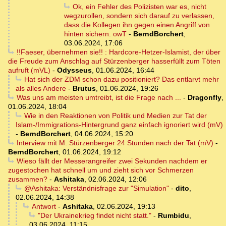
Ok, ein Fehler des Polizisten war es, nicht
wegzurollen, sondern sich darauf zu verlassen,
dass die Kollegen ihn gegen einen Angriff von
hinten sichern. owT
-
BerndBorchert
,
03.06.2024, 17:06
!!Faeser, übernehmen sie!! : Hardcore-Hetzer-Islamist, der über
die Freude zum Anschlag auf Stürzenberger hasserfüllt zum Töten
aufruft (mVL)
-
Odysseus
,
01.06.2024, 16:44
Hat sich der ZDM schon dazu positioniert? Das entlarvt mehr
als alles Andere
-
Brutus
,
01.06.2024, 19:26
Was uns am meisten umtreibt, ist die Frage nach ...
-
Dragonfly
,
01.06.2024, 18:04
Wie in den Reaktionen von Politik und Medien zur Tat der
Islam-/Immigrations-Hintergrund ganz einfach ignoriert wird (mV)
-
BerndBorchert
,
04.06.2024, 15:20
Interview mit M. Stürzenberger 24 Stunden nach der Tat (mV)
-
BerndBorchert
,
01.06.2024, 19:12
Wieso fällt der Messerangreifer zwei Sekunden nachdem er
zugestochen hat schnell um und zieht sich vor Schmerzen
zusammen?
-
Ashitaka
,
02.06.2024, 12:06
@Ashitaka: Verständnisfrage zur "Simulation"
-
dito
,
02.06.2024, 14:38
Antwort
-
Ashitaka
,
02.06.2024, 19:13
"Der Ukrainekrieg findet nicht statt."
-
Rumbidu
,
03.06.2024, 11:15