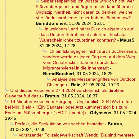
Selber respektlos! Ich wusste wirklich nicht, wer
Stürzenberger ist, und ärgere mich dann über die
Undiszipliniertheit, nicht daran zu denken, welche
Verständnisprobleme Leser haben könnten. owT
-
BerndBorchert
,
31.05.2024, 16:51
In welchem Land hältst Du dich eigentlich auf,
dass Du den Betreff nicht sofort mit höchster
Wahrscheinlichkeit zuordnen konntest?
-
MausS
,
31.05.2024, 17:28
Ich bin Islamgegner nicht durch Bücherlesen,
sondern werde es jeden Tag neu auf dem Weg
vom Osnabrücker Bahnhof durch das
Migrantenviertel in die Innenstadt
-
BerndBorchert
,
31.05.2024, 18:29
Analyse des Messenangriffes von Outdoor
Chiemgau
-
Rain
,
31.05.2024, 19:23
Und dieses Video vom 27.4.2024 verstehe ich als direkten
Gewaltaufruf dazu
-
Brutus
,
31.05.2024, 16:37
14 Minuten Video vom Hergang - Unglaublich: 2 RTWs treffen
bei Min. 8 ein - KEIN Sanitäter oder Arzt kümmert sich bis zum
Ende um Stürzenberger (+EDIT-Update))
-
Odysseus
,
31.05.2024,
19:46
Perfekt, die Spekulation von soeben bestätigt
-
Brutus
,
01.06.2024, 07:38
Vorsitzender Polizeigewerkschaft Wendt: "Da sind mehrere