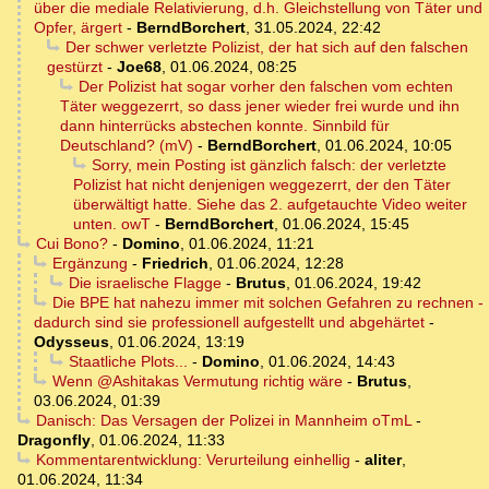
über die mediale Relativierung, d.h. Gleichstellung von Täter und
Opfer, ärgert
-
BerndBorchert
,
31.05.2024, 22:42
Der schwer verletzte Polizist, der hat sich auf den falschen
gestürzt
-
Joe68
,
01.06.2024, 08:25
Der Polizist hat sogar vorher den falschen vom echten
Täter weggezerrt, so dass jener wieder frei wurde und ihn
dann hinterrücks abstechen konnte. Sinnbild für
Deutschland? (mV)
-
BerndBorchert
,
01.06.2024, 10:05
Sorry, mein Posting ist gänzlich falsch: der verletzte
Polizist hat nicht denjenigen weggezerrt, der den Täter
überwältigt hatte. Siehe das 2. aufgetauchte Video weiter
unten. owT
-
BerndBorchert
,
01.06.2024, 15:45
Cui Bono?
-
Domino
,
01.06.2024, 11:21
Ergänzung
-
Friedrich
,
01.06.2024, 12:28
Die israelische Flagge
-
Brutus
,
01.06.2024, 19:42
Die BPE hat nahezu immer mit solchen Gefahren zu rechnen -
dadurch sind sie professionell aufgestellt und abgehärtet
-
Odysseus
,
01.06.2024, 13:19
Staatliche Plots...
-
Domino
,
01.06.2024, 14:43
Wenn @Ashitakas Vermutung richtig wäre
-
Brutus
,
03.06.2024, 01:39
Danisch: Das Versagen der Polizei in Mannheim oTmL
-
Dragonfly
,
01.06.2024, 11:33
Kommentarentwicklung: Verurteilung einhellig
-
aliter
,
01.06.2024, 11:34