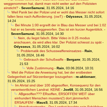
weggenommen hat, damit man nicht weiter auf den Polizisten
einsticht?
-
SevenSamurai
,
31.05.2024, 14:16
Weil Panik bei der Polizei und er wohl das Messer nicht sofort
fallen liess nach Aufforderung. (owT)
-
Odysseus
,
31.05.2024,
14:24
Bei Minute 1:00 ergreift der in Blau das Messer und bei 1:02
hat er es bereits weggeworfen. Das ist ein kurzer Augenblick.
-
SevenSamurai
,
31.05.2024, 14:30
Nein, du liegst falsch. Bitte Video in 0.25 modus
anschauen, da wird alles klar. Der Polizist schiesst zu spät
-
Odysseus
,
31.05.2024, 16:02
Problematik des Schusswaffeneinsatzes
-
Rain
,
31.05.2024, 16:46
Gebrauch der Schußwaffe
-
Bergamr
,
31.05.2024,
21:53
Volle Zustimmung
-
Rain
,
03.06.2024, 10:31
Weil die Polizei die Anweisung hat, bei der erstbesten
Gelegenheit auf Stürzenberger loszugehen
-
re-aktionaer
,
31.05.2024, 15:25
Im Ahrtal sind über 100 abgesoffen, Konsequenz für den
verantwortlichen Landrat: KEINE
-
Joe68
,
31.05.2024, 16:56
ABgesoffen??? ERsoffen, ERSOFFEN! WEIT über
einhundert Menschen mussten(!) dort jämmerlich
ERSAUFEN!
-
MausS
,
31.05.2024, 17:34
Ahrtalkatastrophe - Der Landrat brachte sein Schäfchen