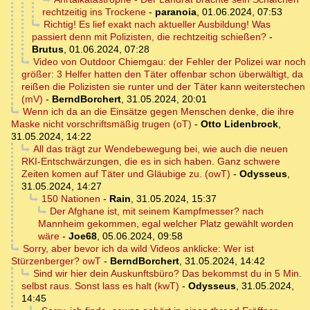
rechtzeitig ins Trockene
-
paranoia
,
01.06.2024, 07:53
Richtig! Es lief exakt nach aktueller Ausbildung! Was
passiert denn mit Polizisten, die rechtzeitig schießen?
-
Brutus
,
01.06.2024, 07:28
Video von Outdoor Chiemgau: der Fehler der Polizei war noch
größer: 3 Helfer hatten den Täter offenbar schon überwältigt, da
reißen die Polizisten sie runter und der Täter kann weiterstechen
(mV)
-
BerndBorchert
,
31.05.2024, 20:01
Wenn ich da an die Einsätze gegen Menschen denke, die ihre
Maske nicht vorschriftsmäßig trugen (oT)
-
Otto Lidenbrock
,
31.05.2024, 14:22
All das trägt zur Wendebewegung bei, wie auch die neuen
RKI-Entschwärzungen, die es in sich haben. Ganz schwere
Zeiten komen auf Täter und Gläubige zu. (owT)
-
Odysseus
,
31.05.2024, 14:27
150 Nationen
-
Rain
,
31.05.2024, 15:37
Der Afghane ist, mit seinem Kampfmesser? nach
Mannheim gekommen, egal welcher Platz gewählt worden
wäre
-
Joe68
,
05.06.2024, 09:58
Sorry, aber bevor ich da wild Videos anklicke: Wer ist
Stürzenberger? owT
-
BerndBorchert
,
31.05.2024, 14:42
Sind wir hier dein Auskunftsbüro? Das bekommst du in 5 Min.
selbst raus. Sonst lass es halt (kwT)
-
Odysseus
,
31.05.2024,
14:45