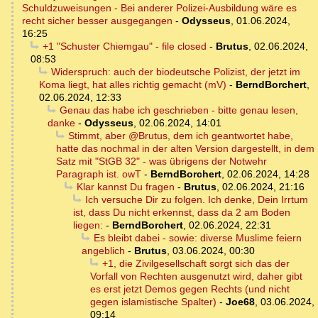
Schuldzuweisungen - Bei anderer Polizei-Ausbildung wäre es
recht sicher besser ausgegangen
-
Odysseus
,
01.06.2024,
16:25
+1 "Schuster Chiemgau" - file closed
-
Brutus
,
02.06.2024,
08:53
Widerspruch: auch der biodeutsche Polizist, der jetzt im
Koma liegt, hat alles richtig gemacht (mV)
-
BerndBorchert
,
02.06.2024, 12:33
Genau das habe ich geschrieben - bitte genau lesen,
danke
-
Odysseus
,
02.06.2024, 14:01
Stimmt, aber @Brutus, dem ich geantwortet habe,
hatte das nochmal in der alten Version dargestellt, in dem
Satz mit "StGB 32" - was übrigens der Notwehr
Paragraph ist. owT
-
BerndBorchert
,
02.06.2024, 14:28
Klar kannst Du fragen
-
Brutus
,
02.06.2024, 21:16
Ich versuche Dir zu folgen. Ich denke, Dein Irrtum
ist, dass Du nicht erkennst, dass da 2 am Boden
liegen:
-
BerndBorchert
,
02.06.2024, 22:31
Es bleibt dabei - sowie: diverse Muslime feiern
angeblich
-
Brutus
,
03.06.2024, 00:30
+1, die Zivilgesellschaft sorgt sich das der
Vorfall von Rechten ausgenutzt wird, daher gibt
es erst jetzt Demos gegen Rechts (und nicht
gegen islamistische Spalter)
-
Joe68
,
03.06.2024,
09:14