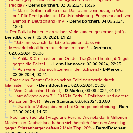
Pegida?
-
BerndBorchert
,
02.06.2024, 15:26
Martin Sellner ruft zu einer Demo am Donnerstag in Wien
auf: Für Remigration und De-Islamisierung. Er spricht auch von
Demos in Deutschland (mV)
-
BerndBorchert
,
04.06.2024,
19:45
Der Polizist ist heute an seinen Verletzungen gestorben (mL)
-
BerndBorchert
,
02.06.2024, 19:29
"Jetzt muss auch der letzte kapieren, dass wir
Messerkriminalität ernst nehmen müssen!"
-
Ashitaka
,
02.06.2024, 20:06
Antifa & Co. machen am Ort der Tragödie Theater, drängeln
gegen die Polizei ...
-
Lenz-Hannover
,
02.06.2024, 22:25
Ach waren das noch Zeiten in der Schweiz!
-
D-Marker
,
03.06.2024, 00:41
Frage ans Forum: Gab es schon Polizistenmorde durch
Islamisten? owT
-
BerndBorchert
,
02.06.2024, 23:20
Was Deutschland betrifft,
-
D-Marker
,
03.06.2024, 01:02
Laut Wikipedia am 7.1.2015 in Paris. 2 Polizisten und weitere
Personen. (kwT)
-
SevenSamurai
,
03.06.2024, 10:50
Zwei tote Vollzugsbeamte bei Gefangenenbefreiung
-
Rain
,
03.06.2024, 14:56
Noch eine (Schätz-)Frage ans Forum: Wieviele der 6 Millionen
Moslems in Deutschland haben sich heimlich über den Anschlag
gegen Stürzenberger gefreut? Mein Tipp: 20%
-
BerndBorchert
,