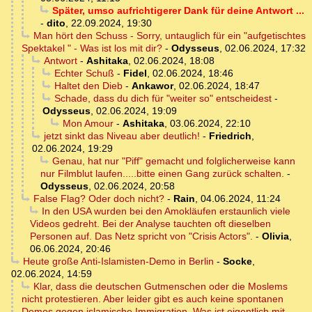
Später, umso aufrichtigerer Dank für deine Antwort ...
-
dito
,
22.09.2024, 19:30
Man hört den Schuss - Sorry, untauglich für ein "aufgetischtes
Spektakel " - Was ist los mit dir?
-
Odysseus
,
02.06.2024, 17:32
Antwort
-
Ashitaka
,
02.06.2024, 18:08
Echter Schuß
-
Fidel
,
02.06.2024, 18:46
Haltet den Dieb
-
Ankawor
,
02.06.2024, 18:47
Schade, dass du dich für "weiter so" entscheidest
-
Odysseus
,
02.06.2024, 19:09
Mon Amour
-
Ashitaka
,
03.06.2024, 22:10
jetzt sinkt das Niveau aber deutlich!
-
Friedrich
,
02.06.2024, 19:29
Genau, hat nur "Piff" gemacht und folglicherweise kann
nur Filmblut laufen.....bitte einen Gang zurück schalten.
-
Odysseus
,
02.06.2024, 20:58
False Flag? Oder doch nicht?
-
Rain
,
04.06.2024, 11:24
In den USA wurden bei den Amokläufen erstaunlich viele
Videos gedreht. Bei der Analyse tauchten oft dieselben
Personen auf. Das Netz spricht von "Crisis Actors".
-
Olivia
,
06.06.2024, 20:46
Heute große Anti-Islamisten-Demo in Berlin
-
Socke
,
02.06.2024, 14:59
Klar, dass die deutschen Gutmenschen oder die Moslems
nicht protestieren. Aber leider gibt es auch keine spontanen
Demos gegen islamische Immigration. Was ist eigentlich mit