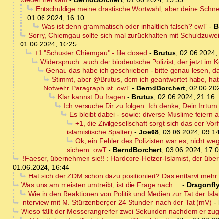
wieder frei kam
-
BerndBorchert
,
01.06.2024, 15:55
Entschuldige meine drastische Wortwahl, aber deine Schne
01.06.2024, 16:10
Was ist denn grammatisch oder inhaltlich falsch? owT
-
B
Sorry, Chiemgau sollte sich mal zurückhalten mit Schuldzuwe
01.06.2024, 16:25
+1 "Schuster Chiemgau" - file closed
-
Brutus
,
02.06.2024,
Widerspruch: auch der biodeutsche Polizist, der jetzt im K
Genau das habe ich geschrieben - bitte genau lesen, d
Stimmt, aber @Brutus, dem ich geantwortet habe, hatte
Notwehr Paragraph ist. owT
-
BerndBorchert
,
02.06.20
Klar kannst Du fragen
-
Brutus
,
02.06.2024, 21:16
Ich versuche Dir zu folgen. Ich denke, Dein Irrtum
Es bleibt dabei - sowie: diverse Muslime feiern 
+1, die Zivilgesellschaft sorgt sich das der V
islamistische Spalter)
-
Joe68
,
03.06.2024, 09:1
Ok, ein Fehler des Polizisten war es, nicht we
sichern. owT
-
BerndBorchert
,
03.06.2024, 17:
!!Faeser, übernehmen sie!! : Hardcore-Hetzer-Islamist, der übe
01.06.2024, 16:44
Hat sich der ZDM schon dazu positioniert? Das entlarvt mehr 
Was uns am meisten umtreibt, ist die Frage nach ...
-
Dragonfl
Wie in den Reaktionen von Politik und Medien zur Tat der Isl
Interview mit M. Stürzenberger 24 Stunden nach der Tat (mV)
-
Wieso fällt der Messerangreifer zwei Sekunden nachdem er zu