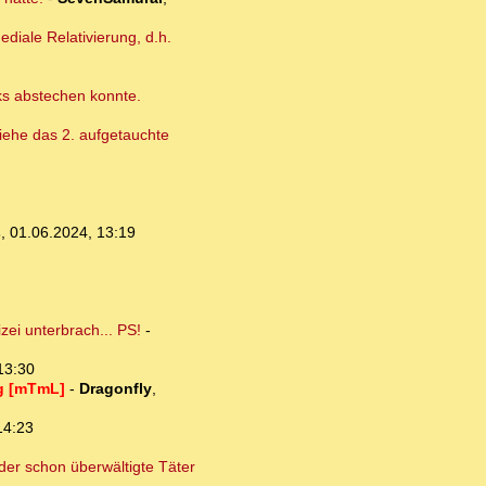
diale Relativierung, d.h.
cks abstechen konnte.
 Siehe das 2. aufgetauchte
s
,
01.06.2024, 13:19
ei unterbrach... PS!
-
13:30
ig [mTmL]
-
Dragonfly
,
14:23
der schon überwältigte Täter