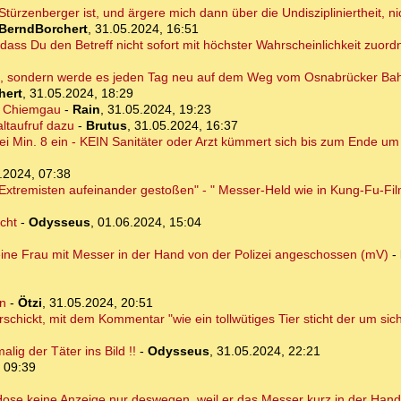
r Stürzenberger ist, und ärgere mich dann über die Undiszipliniertheit, 
BerndBorchert
,
31.05.2024, 16:51
 dass Du den Betreff nicht sofort mit höchster Wahrscheinlichkeit zuor
en, sondern werde es jeden Tag neu auf dem Weg vom Osnabrücker Ba
hert
,
31.05.2024, 18:29
r Chiemgau
-
Rain
,
31.05.2024, 19:23
ltaufruf dazu
-
Brutus
,
31.05.2024, 16:37
i Min. 8 ein - KEIN Sanitäter oder Arzt kümmert sich bis zum Ende u
.2024, 07:38
Extremisten aufeinander gestoßen" - " Messer-Held wie in Kung-Fu-Fi
cht
-
Odysseus
,
01.06.2024, 15:04
 eine Frau mit Messer in der Hand von der Polizei angeschossen (mV)
-
rn
-
Ötzi
,
31.05.2024, 20:51
chickt, mit dem Kommentar "wie ein tollwütiges Tier sticht der um sich"
ig der Täter ins Bild !!
-
Odysseus
,
31.05.2024, 22:21
 09:39
 Hose keine Anzeige nur deswegen, weil er das Messer kurz in der Hand