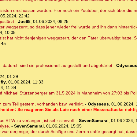
isten erschossen worden. Hier noch ein Youtuber, der sich über die me
.05.2024, 22:42
gestürzt
-
Joe68
,
01.06.2024, 08:25
ter weggezerrt, so dass jener wieder frei wurde und ihn dann hinterrü
4, 10:05
lizist hat nicht denjenigen weggezerrt, der den Täter überwältigt hatte.
:45
dadurch sind sie professionell aufgestellt und abgehärtet
-
Odysseu
24, 01:39
fly
,
01.06.2024, 11:33
4, 11:34
 Michael Stürzenberger am 31.5.2024 in Mannheim von 27:03 bis Poliz
on zum Teil gestern, vorhanden bzw. verlinkt.
-
Odysseus
,
01.06.2024, 
heiden: So reagieren Sie als Laie nach einer Messerattacke richt
s RTW zu verlangen, ist sehr sinnvoll.
-
SevenSamurai
,
01.06.2024, 
alyse.
-
SevenSamurai
,
01.06.2024, 15:05
 war derjenige, der durch Schläge und Zerren dafür gesorgt hat, dass 