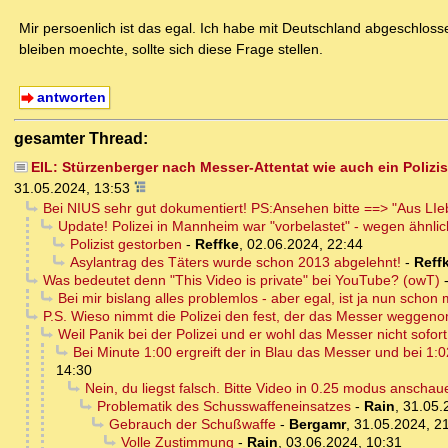
Mir persoenlich ist das egal. Ich habe mit Deutschland abgeschlo
bleiben moechte, sollte sich diese Frage stellen.
antworten
gesamter Thread:
EIL: Stürzenberger nach Messer-Attentat wie auch ein Polizis
31.05.2024, 13:53
Bei NIUS sehr gut dokumentiert! PS:Ansehen bitte ==> "Aus LI
Update! Polizei in Mannheim war "vorbelastet" - wegen ähnli
Polizist gestorben
-
Reffke
,
02.06.2024, 22:44
Asylantrag des Täters wurde schon 2013 abgelehnt!
-
Reff
Was bedeutet denn "This Video is private" bei YouTube? (owT)
Bei mir bislang alles problemlos - aber egal, ist ja nun schon 
P.S. Wieso nimmt die Polizei den fest, der das Messer weggenom
Weil Panik bei der Polizei und er wohl das Messer nicht sofort
Bei Minute 1:00 ergreift der in Blau das Messer und bei 1:0
14:30
Nein, du liegst falsch. Bitte Video in 0.25 modus anschauen
Problematik des Schusswaffeneinsatzes
-
Rain
,
31.05.
Gebrauch der Schußwaffe
-
Bergamr
,
31.05.2024, 2
Volle Zustimmung
-
Rain
,
03.06.2024, 10:31