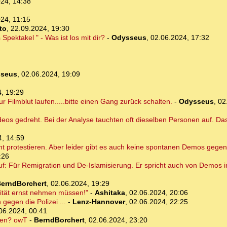
24, 14:38
24, 11:15
to
,
22.09.2024, 19:30
Spektakel " - Was ist los mit dir?
-
Odysseus
,
02.06.2024, 17:32
seus
,
02.06.2024, 19:09
, 19:29
r Filmblut laufen.....bitte einen Gang zurück schalten.
-
Odysseus
,
02
eos gedreht. Bei der Analyse tauchten oft dieselben Personen auf. Das 
4, 14:59
 protestieren. Aber leider gibt es auch keine spontanen Demos gegen
:26
uf: Für Remigration und De-Islamisierung. Er spricht auch von Demos 
erndBorchert
,
02.06.2024, 19:29
lität ernst nehmen müssen!"
-
Ashitaka
,
02.06.2024, 20:06
gegen die Polizei ...
-
Lenz-Hannover
,
02.06.2024, 22:25
06.2024, 00:41
ten? owT
-
BerndBorchert
,
02.06.2024, 23:20