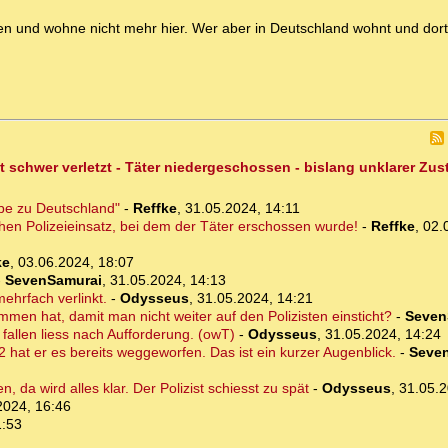
ssen und wohne nicht mehr hier. Wer aber in Deutschland wohnt und do
t schwer verletzt - Täter niedergeschossen - bislang unklarer Zu
ebe zu Deutschland"
-
Reffke
,
31.05.2024, 14:11
chen Polizeieinsatz, bei dem der Täter erschossen wurde!
-
Reffke
,
02.
ke
,
03.06.2024, 18:07
-
SevenSamurai
,
31.05.2024, 14:13
mehrfach verlinkt.
-
Odysseus
,
31.05.2024, 14:21
men hat, damit man nicht weiter auf den Polizisten einsticht?
-
Seven
 fallen liess nach Aufforderung. (owT)
-
Odysseus
,
31.05.2024, 14:24
2 hat er es bereits weggeworfen. Das ist ein kurzer Augenblick.
-
Seve
, da wird alles klar. Der Polizist schiesst zu spät
-
Odysseus
,
31.05.2
2024, 16:46
1:53