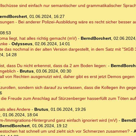
llschüsse sind einfach nur semantischer und grammatikalischer Sprach
erndBorchert
,
01.06.2024, 16:27
isungen - Bei anderer Polizei-Ausbildung wäre es recht sicher besser
 08:53
oma liegt, hat alles richtig gemacht (mV)
-
BerndBorchert
,
02.06.2024
anke
-
Odysseus
,
02.06.2024, 14:01
 das nochmal in der alten Version dargestellt, in dem Satz mit "StGB 
24, 14:28
 ist, dass Du nicht erkennst, dass da 2 am Boden liegen:
-
BerndBorch
angeblich
-
Brutus
,
03.06.2024, 00:30
orfall von Rechten ausgenutzt wird, daher gibt es erst jetzt Demos gege
4
gzurollen, sondern sich darauf zu verlassen, dass die Kollegen ihn gege
06
r die Freude zum Anschlag auf Stürzenberger hasserfüllt zum Töten auf
als alles Andere
-
Brutus
,
01.06.2024, 19:26
y
,
01.06.2024, 18:04
am-/Immigrations-Hintergrund ganz einfach ignoriert wird (mV)
-
BerndB
BerndBorchert
,
01.06.2024, 19:12
gestochen hat schnell um und zieht sich vor Schmerzen zusammen?
-
A