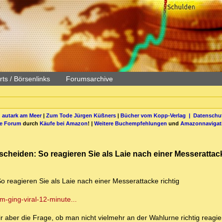
ts / Börsenlinks
Forumsarchive
 autark am Meer
|
Zum Tode Jürgen Küßners
|
Bücher vom Kopp-Verlag |
Datenschut
be Forum
durch
Käufe bei Amazon
! |
Weitere Buchempfehlungen
und
Amazonnavigat
tscheiden: So reagieren Sie als Laie nach einer Messerattac
o reagieren Sie als Laie nach einer Messerattacke richtig
-ging-viral-12-minute...
h mir aber die Frage, ob man nicht vielmehr an der Wahlurne richtig reagie