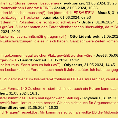
enheit auf Stürzenberger loszugehen
-
re-aktionaer
,
31.05.2024, 15:25
erantwortlichen Landrat: KEINE
-
Joe68
,
31.05.2024, 16:56
dert Menschen mussten(!) dort jämmerlich ERSAUFEN!
-
MausS
,
31.
echtzeitig ins Trockene
-
paranoia
,
01.06.2024, 07:53
rt denn mit Polizisten, die rechtzeitig schießen?
-
Brutus
,
01.06.2024, 
rößer: 3 Helfer hatten den Täter offenbar schon überwältigt, da reißen
.2024, 20:01
ske nicht vorschriftsmäßig trugen (oT)
-
Otto Lidenbrock
,
31.05.202
I-Entschwärzungen, die es in sich haben. Ganz schwere Zeiten komen 
im gekommen, egal welcher Platz gewählt worden wäre
-
Joe68
,
05.06
erger? owT
-
BerndBorchert
,
31.05.2024, 14:42
elbst raus. Sonst lass es halt (kwT)
-
Odysseus
,
31.05.2024, 14:45
hema Lesbarkeit des Forums, auch noch 5 Jahre später. Ich hab nachge
ht . Zudem: Wer zum Islamisten-Problem in DE Basiswissen hat, kennt 
itter-Format 140 Zeichen kritisiert. Ich finde, auch ein Forum kann das
hert
,
31.05.2024, 16:15
ister nimmt dazu auch mal irgendwann Stellung
-
Odysseus
,
31.05.20
weis) formuliert ist, desto besser. Gilt das nicht auch für Argumentati
BerndBorchert
,
31.05.2024, 16:33
nd "Fragen" respektlos. Mir kommt es so vor, als wollte BB die Mitforist