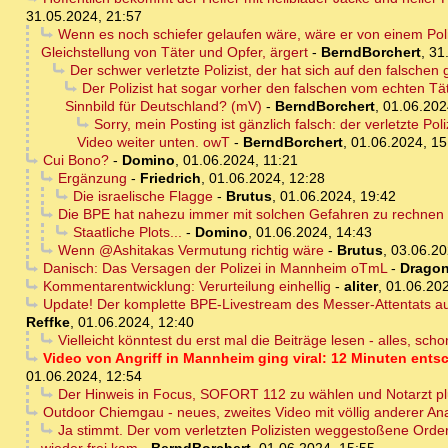
31.05.2024, 21:57
Wenn es noch schiefer gelaufen wäre, wäre er von einem Poliz
Gleichstellung von Täter und Opfer, ärgert
-
BerndBorchert
,
31
Der schwer verletzte Polizist, der hat sich auf den falschen 
Der Polizist hat sogar vorher den falschen vom echten Tä
Sinnbild für Deutschland? (mV)
-
BerndBorchert
,
01.06.202
Sorry, mein Posting ist gänzlich falsch: der verletzte Po
Video weiter unten. owT
-
BerndBorchert
,
01.06.2024, 15
Cui Bono?
-
Domino
,
01.06.2024, 11:21
Ergänzung
-
Friedrich
,
01.06.2024, 12:28
Die israelische Flagge
-
Brutus
,
01.06.2024, 19:42
Die BPE hat nahezu immer mit solchen Gefahren zu rechnen - 
Staatliche Plots...
-
Domino
,
01.06.2024, 14:43
Wenn @Ashitakas Vermutung richtig wäre
-
Brutus
,
03.06.20
Danisch: Das Versagen der Polizei in Mannheim oTmL
-
Dragon
Kommentarentwicklung: Verurteilung einhellig
-
aliter
,
01.06.202
Update! Der komplette BPE-Livestream des Messer-Attentats auf
Reffke
,
01.06.2024, 12:40
Vielleicht könntest du erst mal die Beiträge lesen - alles, sch
Video von Angriff in Mannheim ging viral: 12 Minuten entsc
01.06.2024, 12:54
Der Hinweis in Focus, SOFORT 112 zu wählen und Notarzt plu
Outdoor Chiemgau - neues, zweites Video mit völlig anderer An
Ja stimmt. Der vom verletzten Polizisten weggestoßene Order