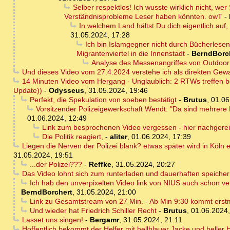
Selber respektlos! Ich wusste wirklich nicht, we
Verständnisprobleme Leser haben könnten. owT
-
In welchem Land hältst Du dich eigentlich auf,
31.05.2024, 17:28
Ich bin Islamgegner nicht durch Bücherles
Migrantenviertel in die Innenstadt
-
BerndBorc
Analyse des Messenangriffes von Outdoo
Und dieses Video vom 27.4.2024 verstehe ich als direkten Gewa
14 Minuten Video vom Hergang - Unglaublich: 2 RTWs treffen be
Update))
-
Odysseus
,
31.05.2024, 19:46
Perfekt, die Spekulation von soeben bestätigt
-
Brutus
,
01.06
Vorsitzender Polizeigewerkschaft Wendt: "Da sind mehrere 
01.06.2024, 12:49
Link zum besprochenen Video vergessen - hier nachgerei
Die Politik reagiert,
-
aliter
,
01.06.2024, 17:39
Liegen die Nerven der Polizei blank? etwas später wird in Köln
31.05.2024, 19:51
...der Polizei???
-
Reffke
,
31.05.2024, 20:27
Das Video lohnt sich zum runterladen und dauerhaften speiche
Ich hab den unverpixelten Video link von NIUS auch schon vers
BerndBorchert
,
31.05.2024, 21:00
Link zu Gesamtstream von 27 Min. - Ab Min 9:30 kommt erstmal
Und wieder hat Friedrich Schiller Recht
-
Brutus
,
01.06.2024,
Lasset uns singen!
-
Bergamr
,
31.05.2024, 21:11
Hoffentlich bekommt der Helfer mit hellblauer Jacke und heller