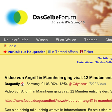
Neu hier? Infos
Wissen
Elliott-Wellen
Themen
Char
Login
zurück zur Hauptseite
in Thread öffnen
Ticker
Fluchtburg
Unterstützen Sie das Gel
Video von Angriff in Mannheim ging viral: 12 Minuten en
Dragonfly
,
Samstag, 01.06.2024, 12:54
@ Odysseus
7222 Views
Video von Angriff in Mannheim ging viral: 12 Minuten entscheiden: S
https://www.focus.de/gesundheit/news/video-von-angriff-in-mannheim
Das sind richtig tolle, richtig wertvolle Informationen. Es stellt sic