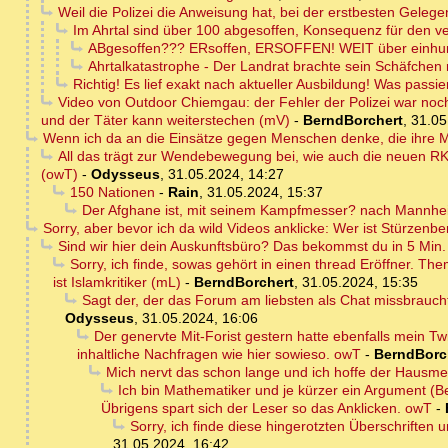
Weil die Polizei die Anweisung hat, bei der erstbesten Geleg
Im Ahrtal sind über 100 abgesoffen, Konsequenz für den v
ABgesoffen??? ERsoffen, ERSOFFEN! WEIT über einhun
Ahrtalkatastrophe - Der Landrat brachte sein Schäfchen r
Richtig! Es lief exakt nach aktueller Ausbildung! Was passie
Video von Outdoor Chiemgau: der Fehler der Polizei war noch g
und der Täter kann weiterstechen (mV)
-
BerndBorchert
,
31.05
Wenn ich da an die Einsätze gegen Menschen denke, die ihre Ma
All das trägt zur Wendebewegung bei, wie auch die neuen RK
(owT)
-
Odysseus
,
31.05.2024, 14:27
150 Nationen
-
Rain
,
31.05.2024, 15:37
Der Afghane ist, mit seinem Kampfmesser? nach Mannhe
Sorry, aber bevor ich da wild Videos anklicke: Wer ist Stürzenb
Sind wir hier dein Auskunftsbüro? Das bekommst du in 5 Min. s
Sorry, ich finde, sowas gehört in einen thread Eröffner. T
ist Islamkritiker (mL)
-
BerndBorchert
,
31.05.2024, 15:35
Sagt der, der das Forum am liebsten als Chat missbrauc
Odysseus
,
31.05.2024, 16:06
Der genervte Mit-Forist gestern hatte ebenfalls mein Tw
inhaltliche Nachfragen wie hier sowieso. owT
-
BerndBorc
Mich nervt das schon lange und ich hoffe der Hausme
Ich bin Mathematiker und je kürzer ein Argument (Be
Übrigens spart sich der Leser so das Anklicken. owT
-
Sorry, ich finde diese hingerotzten Überschriften u
31.05.2024, 16:42