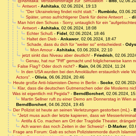
@Ashitaka: Verständnisfrage zur "Simulation"
-
dito
,
02.06.20
Antwort
-
Ashitaka
,
02.06.2024, 19:13
"Der Ukrainekrieg findet nicht statt."
-
Rumbidu
,
03.06.20
Später, umso aufrichtigerer Dank für deine Antwort ...
-
di
Man hört den Schuss - Sorry, untauglich für ein "aufgetischtes 
Antwort
-
Ashitaka
,
02.06.2024, 18:08
Echter Schuß
-
Fidel
,
02.06.2024, 18:46
Haltet den Dieb
-
Ankawor
,
02.06.2024, 18:47
Schade, dass du dich für "weiter so" entscheidest
-
Odys
Mon Amour
-
Ashitaka
,
03.06.2024, 22:10
jetzt sinkt das Niveau aber deutlich!
-
Friedrich
,
02.06.2024
Genau, hat nur "Piff" gemacht und folglicherweise kann nu
False Flag? Oder doch nicht?
-
Rain
,
04.06.2024, 11:24
In den USA wurden bei den Amokläufen erstaunlich viele Vid
Actors".
-
Olivia
,
06.06.2024, 20:46
Heute große Anti-Islamisten-Demo in Berlin
-
Socke
,
02.06.202
Klar, dass die deutschen Gutmenschen oder die Moslems nicht
Was ist eigentlich mit Pegida?
-
BerndBorchert
,
02.06.2024, 15
Martin Sellner ruft zu einer Demo am Donnerstag in Wien a
BerndBorchert
,
04.06.2024, 19:45
Der Polizist ist heute an seinen Verletzungen gestorben (mL)
-
B
"Jetzt muss auch der letzte kapieren, dass wir Messerkrimina
Antifa & Co. machen am Ort der Tragödie Theater, drängeln 
Ach waren das noch Zeiten in der Schweiz!
-
D-Marker
,
03.
Frage ans Forum: Gab es schon Polizistenmorde durch Islamis