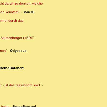
nicht daran zu denken, welche
dnen konntest?
-
MausS
,
hnhof durch das
m Stürzenberger (+EDIT-
lmen"
-
Odysseus
,
BerndBorchert
,
 - ist das rassistisch? owT
-
 hatte.
-
SevenSamurai
,