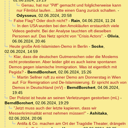
02.06.2024, 19:29
Genau, hat nur "Piff" gemacht und folglicherweise kann
nur Filmblut laufen.....bitte einen Gang zurück schalten.
-
Odysseus
,
02.06.2024, 20:58
False Flag? Oder doch nicht?
-
Rain
,
04.06.2024, 11:24
In den USA wurden bei den Amokläufen erstaunlich viele
Videos gedreht. Bei der Analyse tauchten oft dieselben
Personen auf. Das Netz spricht von "Crisis Actors".
-
Olivia
,
06.06.2024, 20:46
Heute große Anti-Islamisten-Demo in Berlin
-
Socke
,
02.06.2024, 14:59
Klar, dass die deutschen Gutmenschen oder die Moslems
nicht protestieren. Aber leider gibt es auch keine spontanen
Demos gegen islamische Immigration. Was ist eigentlich mit
Pegida?
-
BerndBorchert
,
02.06.2024, 15:26
Martin Sellner ruft zu einer Demo am Donnerstag in Wien
auf: Für Remigration und De-Islamisierung. Er spricht auch von
Demos in Deutschland (mV)
-
BerndBorchert
,
04.06.2024,
19:45
Der Polizist ist heute an seinen Verletzungen gestorben (mL)
-
BerndBorchert
,
02.06.2024, 19:29
"Jetzt muss auch der letzte kapieren, dass wir
Messerkriminalität ernst nehmen müssen!"
-
Ashitaka
,
02.06.2024, 20:06
Antifa & Co. machen am Ort der Tragödie Theater, drängeln