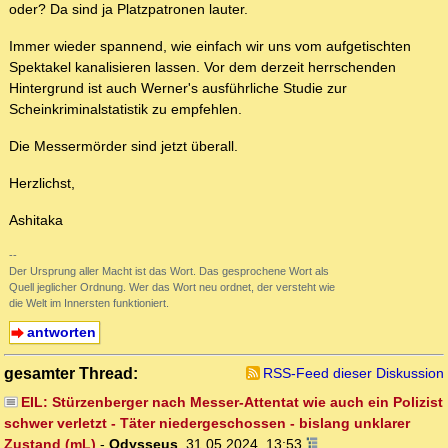
oder? Da sind ja Platzpatronen lauter.
Immer wieder spannend, wie einfach wir uns vom aufgetischten
Spektakel kanalisieren lassen. Vor dem derzeit herrschenden
Hintergrund ist auch Werner's ausführliche Studie zur
Scheinkriminalstatistik zu empfehlen.
Die Messermörder sind jetzt überall.
Herzlichst,
Ashitaka
--
Der Ursprung aller Macht ist das Wort. Das gesprochene Wort als
Quell jeglicher Ordnung. Wer das Wort neu ordnet, der versteht wie
die Welt im Innersten funktioniert.
antworten
gesamter Thread:
RSS-Feed dieser Diskussion
EIL: Stürzenberger nach Messer-Attentat wie auch ein Polizist
schwer verletzt - Täter niedergeschossen - bislang unklarer
Zustand (mL)
-
Odysseus
,
31.05.2024, 13:53