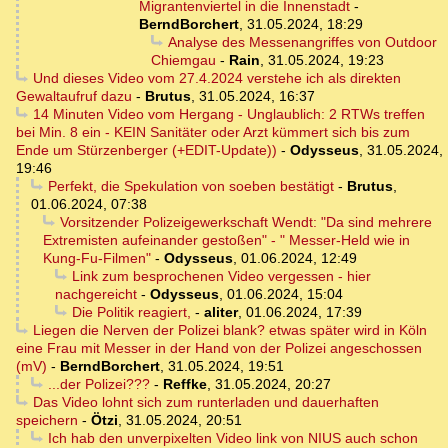
Migrantenviertel in die Innenstadt
-
BerndBorchert
,
31.05.2024, 18:29
Analyse des Messenangriffes von Outdoor
Chiemgau
-
Rain
,
31.05.2024, 19:23
Und dieses Video vom 27.4.2024 verstehe ich als direkten
Gewaltaufruf dazu
-
Brutus
,
31.05.2024, 16:37
14 Minuten Video vom Hergang - Unglaublich: 2 RTWs treffen
bei Min. 8 ein - KEIN Sanitäter oder Arzt kümmert sich bis zum
Ende um Stürzenberger (+EDIT-Update))
-
Odysseus
,
31.05.2024,
19:46
Perfekt, die Spekulation von soeben bestätigt
-
Brutus
,
01.06.2024, 07:38
Vorsitzender Polizeigewerkschaft Wendt: "Da sind mehrere
Extremisten aufeinander gestoßen" - " Messer-Held wie in
Kung-Fu-Filmen"
-
Odysseus
,
01.06.2024, 12:49
Link zum besprochenen Video vergessen - hier
nachgereicht
-
Odysseus
,
01.06.2024, 15:04
Die Politik reagiert,
-
aliter
,
01.06.2024, 17:39
Liegen die Nerven der Polizei blank? etwas später wird in Köln
eine Frau mit Messer in der Hand von der Polizei angeschossen
(mV)
-
BerndBorchert
,
31.05.2024, 19:51
...der Polizei???
-
Reffke
,
31.05.2024, 20:27
Das Video lohnt sich zum runterladen und dauerhaften
speichern
-
Ötzi
,
31.05.2024, 20:51
Ich hab den unverpixelten Video link von NIUS auch schon