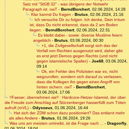
Satz mit "StGB 32" - was übrigens der Notwehr
Paragraph ist. owT
-
BerndBorchert
,
02.06.2024, 14:28
Klar kannst Du fragen
-
Brutus
,
02.06.2024, 21:16
Ich versuche Dir zu folgen. Ich denke, Dein Irrtum
ist, dass Du nicht erkennst, dass da 2 am Boden
liegen:
-
BerndBorchert
,
02.06.2024, 22:31
Es bleibt dabei - sowie: diverse Muslime feiern
angeblich
-
Brutus
,
03.06.2024, 00:30
+1, die Zivilgesellschaft sorgt sich das der
Vorfall von Rechten ausgenutzt wird, daher gibt
es erst jetzt Demos gegen Rechts (und nicht
gegen islamistische Spalter)
-
Joe68
,
03.06.2024,
09:14
Ok, ein Fehler des Polizisten war es, nicht
wegzurollen, sondern sich darauf zu verlassen,
dass die Kollegen ihn gegen einen Angriff von
hinten sichern. owT
-
BerndBorchert
,
03.06.2024, 17:06
!!Faeser, übernehmen sie!! : Hardcore-Hetzer-Islamist, der über
die Freude zum Anschlag auf Stürzenberger hasserfüllt zum Töten
aufruft (mVL)
-
Odysseus
,
01.06.2024, 16:44
Hat sich der ZDM schon dazu positioniert? Das entlarvt mehr
als alles Andere
-
Brutus
,
01.06.2024, 19:26
Was uns am meisten umtreibt, ist die Frage nach ...
-
Dragonfly
,
01.06.2024, 18:04