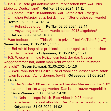
Bei NIUS sehr gut dokumentiert! PS:Ansehen bitte ==> "Aus
LIebe zu Deutschland"
-
Reffke
,
31.05.2024, 14:11
Update! Polizei in Mannheim war "vorbelastet" - wegen
ähnlichen Polizeieinsatz, bei dem der Täter erschossen wurde!
-
Reffke
,
02.06.2024, 13:24
Polizist gestorben
-
Reffke
,
02.06.2024, 22:44
Asylantrag des Täters wurde schon 2013 abgelehnt!
-
Reffke
,
03.06.2024, 18:07
Was bedeutet denn "This Video is private" bei YouTube? (owT)
-
SevenSamurai
,
31.05.2024, 14:13
Bei mir bislang alles problemlos - aber egal, ist ja nun schon
mehrfach verlinkt.
-
Odysseus
,
31.05.2024, 14:21
P.S. Wieso nimmt die Polizei den fest, der das Messer
weggenommen hat, damit man nicht weiter auf den Polizisten
einsticht?
-
SevenSamurai
,
31.05.2024, 14:16
Weil Panik bei der Polizei und er wohl das Messer nicht sofort
fallen liess nach Aufforderung. (owT)
-
Odysseus
,
31.05.2024,
14:24
Bei Minute 1:00 ergreift der in Blau das Messer und bei 1:02
hat er es bereits weggeworfen. Das ist ein kurzer Augenblick.
-
SevenSamurai
,
31.05.2024, 14:30
Nein, du liegst falsch. Bitte Video in 0.25 modus
anschauen, da wird alles klar. Der Polizist schiesst zu spät
-
Odysseus
,
31.05.2024, 16:02