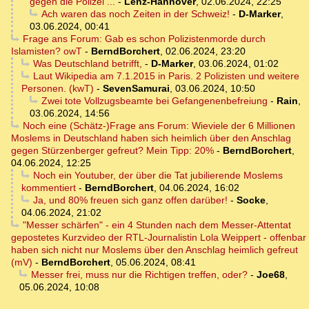
gegen die Polizei ...
-
Lenz-Hannover
,
02.06.2024, 22:25
Ach waren das noch Zeiten in der Schweiz!
-
D-Marker
,
03.06.2024, 00:41
Frage ans Forum: Gab es schon Polizistenmorde durch
Islamisten? owT
-
BerndBorchert
,
02.06.2024, 23:20
Was Deutschland betrifft,
-
D-Marker
,
03.06.2024, 01:02
Laut Wikipedia am 7.1.2015 in Paris. 2 Polizisten und weitere
Personen. (kwT)
-
SevenSamurai
,
03.06.2024, 10:50
Zwei tote Vollzugsbeamte bei Gefangenenbefreiung
-
Rain
,
03.06.2024, 14:56
Noch eine (Schätz-)Frage ans Forum: Wieviele der 6 Millionen
Moslems in Deutschland haben sich heimlich über den Anschlag
gegen Stürzenberger gefreut? Mein Tipp: 20%
-
BerndBorchert
,
04.06.2024, 12:25
Noch ein Youtuber, der über die Tat jubilierende Moslems
kommentiert
-
BerndBorchert
,
04.06.2024, 16:02
Ja, und 80% freuen sich ganz offen darüber!
-
Socke
,
04.06.2024, 21:02
"Messer schärfen" - ein 4 Stunden nach dem Messer-Attentat
gepostetes Kurzvideo der RTL-Journalistin Lola Weippert - offenbar
haben sich nicht nur Moslems über den Anschlag heimlich gefreut
(mV)
-
BerndBorchert
,
05.06.2024, 08:41
Messer frei, muss nur die Richtigen treffen, oder?
-
Joe68
,
05.06.2024, 10:08