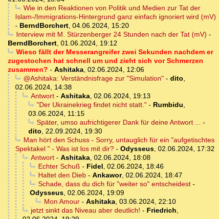
Wie in den Reaktionen von Politik und Medien zur Tat der
Islam-/Immigrations-Hintergrund ganz einfach ignoriert wird (mV)
-
BerndBorchert
,
04.06.2024, 15:20
Interview mit M. Stürzenberger 24 Stunden nach der Tat (mV)
-
BerndBorchert
,
01.06.2024, 19:12
Wieso fällt der Messerangreifer zwei Sekunden nachdem er
zugestochen hat schnell um und zieht sich vor Schmerzen
zusammen?
-
Ashitaka
,
02.06.2024, 12:06
@Ashitaka: Verständnisfrage zur "Simulation"
-
dito
,
02.06.2024, 14:38
Antwort
-
Ashitaka
,
02.06.2024, 19:13
"Der Ukrainekrieg findet nicht statt."
-
Rumbidu
,
03.06.2024, 11:15
Später, umso aufrichtigerer Dank für deine Antwort ...
-
dito
,
22.09.2024, 19:30
Man hört den Schuss - Sorry, untauglich für ein "aufgetischtes
Spektakel " - Was ist los mit dir?
-
Odysseus
,
02.06.2024, 17:32
Antwort
-
Ashitaka
,
02.06.2024, 18:08
Echter Schuß
-
Fidel
,
02.06.2024, 18:46
Haltet den Dieb
-
Ankawor
,
02.06.2024, 18:47
Schade, dass du dich für "weiter so" entscheidest
-
Odysseus
,
02.06.2024, 19:09
Mon Amour
-
Ashitaka
,
03.06.2024, 22:10
jetzt sinkt das Niveau aber deutlich!
-
Friedrich
,