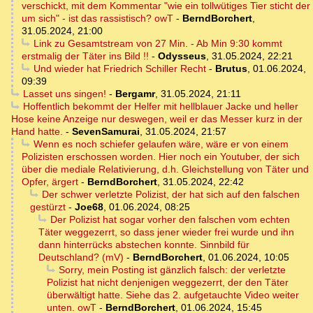
verschickt, mit dem Kommentar "wie ein tollwütiges Tier sticht der
um sich" - ist das rassistisch? owT
-
BerndBorchert
,
31.05.2024, 21:00
Link zu Gesamtstream von 27 Min. - Ab Min 9:30 kommt
erstmalig der Täter ins Bild !!
-
Odysseus
,
31.05.2024, 22:21
Und wieder hat Friedrich Schiller Recht
-
Brutus
,
01.06.2024,
09:39
Lasset uns singen!
-
Bergamr
,
31.05.2024, 21:11
Hoffentlich bekommt der Helfer mit hellblauer Jacke und heller
Hose keine Anzeige nur deswegen, weil er das Messer kurz in der
Hand hatte.
-
SevenSamurai
,
31.05.2024, 21:57
Wenn es noch schiefer gelaufen wäre, wäre er von einem
Polizisten erschossen worden. Hier noch ein Youtuber, der sich
über die mediale Relativierung, d.h. Gleichstellung von Täter und
Opfer, ärgert
-
BerndBorchert
,
31.05.2024, 22:42
Der schwer verletzte Polizist, der hat sich auf den falschen
gestürzt
-
Joe68
,
01.06.2024, 08:25
Der Polizist hat sogar vorher den falschen vom echten
Täter weggezerrt, so dass jener wieder frei wurde und ihn
dann hinterrücks abstechen konnte. Sinnbild für
Deutschland? (mV)
-
BerndBorchert
,
01.06.2024, 10:05
Sorry, mein Posting ist gänzlich falsch: der verletzte
Polizist hat nicht denjenigen weggezerrt, der den Täter
überwältigt hatte. Siehe das 2. aufgetauchte Video weiter
unten. owT
-
BerndBorchert
,
01.06.2024, 15:45