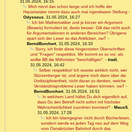
31.05.2024, 16:15
Mich nervt das schon lange und ich hoffe der
Hausmeister nimmt dazu auch mal irgendwann Stellung
-
Odysseus
,
31.05.2024, 16:27
Ich bin Mathematiker und je kürzer ein Argument
(Beweis) formuliert ist, desto besser. Gilt das nicht auch
für Argumentationen in anderen Bereichen? Übrigens
spart sich der Leser so das Anklicken. owT
-
BerndBorchert
,
31.05.2024, 16:33
Sorry, ich finde diese hingerotzten Überschriften
und "Fragen" respektlos. Mir kommt es so vor, als
wollte BB die Mitforisten "beschäftigen".
-
tradi
,
31.05.2024, 16:42
Selber respektlos! Ich wusste wirklich nicht, wer
Stürzenberger ist, und ärgere mich dann über die
Undiszipliniertheit, nicht daran zu denken, welche
Verständnisprobleme Leser haben könnten. owT
-
BerndBorchert
,
31.05.2024, 16:51
In welchem Land hältst Du dich eigentlich auf,
dass Du den Betreff nicht sofort mit höchster
Wahrscheinlichkeit zuordnen konntest?
-
MausS
,
31.05.2024, 17:28
Ich bin Islamgegner nicht durch Bücherlesen,
sondern werde es jeden Tag neu auf dem Weg
vom Osnabrücker Bahnhof durch das