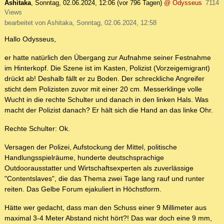
Ashitaka
,
Sonntag, 02.06.2024, 12:06
(vor 796 Tagen)
@ Odysseus
7114
Views
bearbeitet von Ashitaka, Sonntag, 02.06.2024, 12:58
Hallo Odysseus,
er hatte natürlich den Übergang zur Aufnahme seiner Festnahme
im Hinterkopf. Die Szene ist im Kasten, Polizist (Vorzeigemigrant)
drückt ab! Deshalb fällt er zu Boden. Der schreckliche Angreifer
sticht dem Polizisten zuvor mit einer 20 cm. Messerklinge volle
Wucht in die rechte Schulter und danach in den linken Hals. Was
macht der Polizist danach? Er hält sich die Hand an das linke Ohr.
Rechte Schulter: Ok.
Versagen der Polizei, Aufstockung der Mittel, politische
Handlungsspielräume, hunderte deutschsprachige
Outdoorausstatter und Wirtschaftsexperten als zuverlässige
"Contentslaves", die das Thema zwei Tage lang rauf und runter
reiten. Das Gelbe Forum ejakuliert in Höchstform.
Hätte wer gedacht, dass man den Schuss einer 9 Millimeter aus
maximal 3-4 Meter Abstand nicht hört?! Das war doch eine 9 mm,