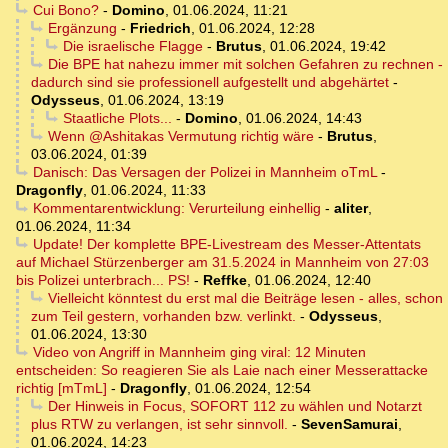
Cui Bono?
-
Domino
,
01.06.2024, 11:21
Ergänzung
-
Friedrich
,
01.06.2024, 12:28
Die israelische Flagge
-
Brutus
,
01.06.2024, 19:42
Die BPE hat nahezu immer mit solchen Gefahren zu rechnen -
dadurch sind sie professionell aufgestellt und abgehärtet
-
Odysseus
,
01.06.2024, 13:19
Staatliche Plots...
-
Domino
,
01.06.2024, 14:43
Wenn @Ashitakas Vermutung richtig wäre
-
Brutus
,
03.06.2024, 01:39
Danisch: Das Versagen der Polizei in Mannheim oTmL
-
Dragonfly
,
01.06.2024, 11:33
Kommentarentwicklung: Verurteilung einhellig
-
aliter
,
01.06.2024, 11:34
Update! Der komplette BPE-Livestream des Messer-Attentats
auf Michael Stürzenberger am 31.5.2024 in Mannheim von 27:03
bis Polizei unterbrach... PS!
-
Reffke
,
01.06.2024, 12:40
Vielleicht könntest du erst mal die Beiträge lesen - alles, schon
zum Teil gestern, vorhanden bzw. verlinkt.
-
Odysseus
,
01.06.2024, 13:30
Video von Angriff in Mannheim ging viral: 12 Minuten
entscheiden: So reagieren Sie als Laie nach einer Messerattacke
richtig [mTmL]
-
Dragonfly
,
01.06.2024, 12:54
Der Hinweis in Focus, SOFORT 112 zu wählen und Notarzt
plus RTW zu verlangen, ist sehr sinnvoll.
-
SevenSamurai
,
01.06.2024, 14:23