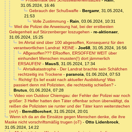
Problematik des Schusswaffeneinsatzes
-
Rain
,
31.05.2024, 16:46
Gebrauch der Schußwaffe
-
Bergamr
,
31.05.2024,
21:53
Volle Zustimmung
-
Rain
,
03.06.2024, 10:31
Weil die Polizei die Anweisung hat, bei der erstbesten
Gelegenheit auf Stürzenberger loszugehen
-
re-aktionaer
,
31.05.2024, 15:25
Im Ahrtal sind über 100 abgesoffen, Konsequenz für den
verantwortlichen Landrat: KEINE
-
Joe68
,
31.05.2024, 16:56
ABgesoffen??? ERsoffen, ERSOFFEN! WEIT über
einhundert Menschen mussten(!) dort jämmerlich
ERSAUFEN!
-
MausS
,
31.05.2024, 17:34
Ahrtalkatastrophe - Der Landrat brachte sein Schäfchen
rechtzeitig ins Trockene
-
paranoia
,
01.06.2024, 07:53
Richtig! Es lief exakt nach aktueller Ausbildung! Was
passiert denn mit Polizisten, die rechtzeitig schießen?
-
Brutus
,
01.06.2024, 07:28
Video von Outdoor Chiemgau: der Fehler der Polizei war noch
größer: 3 Helfer hatten den Täter offenbar schon überwältigt, da
reißen die Polizisten sie runter und der Täter kann weiterstechen
(mV)
-
BerndBorchert
,
31.05.2024, 20:01
Wenn ich da an die Einsätze gegen Menschen denke, die ihre
Maske nicht vorschriftsmäßig trugen (oT)
-
Otto Lidenbrock
,
31.05.2024, 14:22