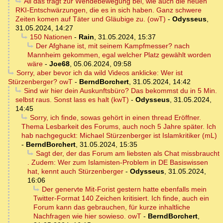
All das trägt zur Wendebewegung bei, wie auch die neuen
RKI-Entschwärzungen, die es in sich haben. Ganz schwere
Zeiten komen auf Täter und Gläubige zu. (owT)
-
Odysseus
,
31.05.2024, 14:27
150 Nationen
-
Rain
,
31.05.2024, 15:37
Der Afghane ist, mit seinem Kampfmesser? nach
Mannheim gekommen, egal welcher Platz gewählt worden
wäre
-
Joe68
,
05.06.2024, 09:58
Sorry, aber bevor ich da wild Videos anklicke: Wer ist
Stürzenberger? owT
-
BerndBorchert
,
31.05.2024, 14:42
Sind wir hier dein Auskunftsbüro? Das bekommst du in 5 Min.
selbst raus. Sonst lass es halt (kwT)
-
Odysseus
,
31.05.2024,
14:45
Sorry, ich finde, sowas gehört in einen thread Eröffner.
Thema Lesbarkeit des Forums, auch noch 5 Jahre später. Ich
hab nachgeguckt: Michael Stürzenberger ist Islamkritiker (mL)
-
BerndBorchert
,
31.05.2024, 15:35
Sagt der, der das Forum am liebsten als Chat missbraucht
. Zudem: Wer zum Islamisten-Problem in DE Basiswissen
hat, kennt auch Stürzenberger
-
Odysseus
,
31.05.2024,
16:06
Der genervte Mit-Forist gestern hatte ebenfalls mein
Twitter-Format 140 Zeichen kritisiert. Ich finde, auch ein
Forum kann das gebrauchen, für kurze inhaltliche
Nachfragen wie hier sowieso. owT
-
BerndBorchert
,