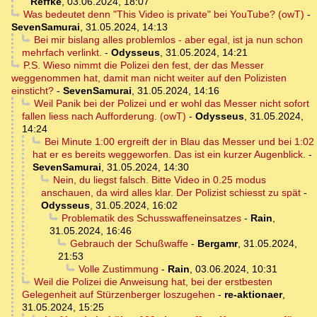
Reffke
,
03.06.2024, 18:07
Was bedeutet denn "This Video is private" bei YouTube? (owT)
-
SevenSamurai
,
31.05.2024, 14:13
Bei mir bislang alles problemlos - aber egal, ist ja nun schon
mehrfach verlinkt.
-
Odysseus
,
31.05.2024, 14:21
P.S. Wieso nimmt die Polizei den fest, der das Messer
weggenommen hat, damit man nicht weiter auf den Polizisten
einsticht?
-
SevenSamurai
,
31.05.2024, 14:16
Weil Panik bei der Polizei und er wohl das Messer nicht sofort
fallen liess nach Aufforderung. (owT)
-
Odysseus
,
31.05.2024,
14:24
Bei Minute 1:00 ergreift der in Blau das Messer und bei 1:02
hat er es bereits weggeworfen. Das ist ein kurzer Augenblick.
-
SevenSamurai
,
31.05.2024, 14:30
Nein, du liegst falsch. Bitte Video in 0.25 modus
anschauen, da wird alles klar. Der Polizist schiesst zu spät
-
Odysseus
,
31.05.2024, 16:02
Problematik des Schusswaffeneinsatzes
-
Rain
,
31.05.2024, 16:46
Gebrauch der Schußwaffe
-
Bergamr
,
31.05.2024,
21:53
Volle Zustimmung
-
Rain
,
03.06.2024, 10:31
Weil die Polizei die Anweisung hat, bei der erstbesten
Gelegenheit auf Stürzenberger loszugehen
-
re-aktionaer
,
31.05.2024, 15:25