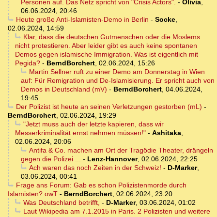
Personen auf. Das Netz spricht von "Crisis Actors".
-
Olivia
,
06.06.2024, 20:46
Heute große Anti-Islamisten-Demo in Berlin
-
Socke
,
02.06.2024, 14:59
Klar, dass die deutschen Gutmenschen oder die Moslems
nicht protestieren. Aber leider gibt es auch keine spontanen
Demos gegen islamische Immigration. Was ist eigentlich mit
Pegida?
-
BerndBorchert
,
02.06.2024, 15:26
Martin Sellner ruft zu einer Demo am Donnerstag in Wien
auf: Für Remigration und De-Islamisierung. Er spricht auch von
Demos in Deutschland (mV)
-
BerndBorchert
,
04.06.2024,
19:45
Der Polizist ist heute an seinen Verletzungen gestorben (mL)
-
BerndBorchert
,
02.06.2024, 19:29
"Jetzt muss auch der letzte kapieren, dass wir
Messerkriminalität ernst nehmen müssen!"
-
Ashitaka
,
02.06.2024, 20:06
Antifa & Co. machen am Ort der Tragödie Theater, drängeln
gegen die Polizei ...
-
Lenz-Hannover
,
02.06.2024, 22:25
Ach waren das noch Zeiten in der Schweiz!
-
D-Marker
,
03.06.2024, 00:41
Frage ans Forum: Gab es schon Polizistenmorde durch
Islamisten? owT
-
BerndBorchert
,
02.06.2024, 23:20
Was Deutschland betrifft,
-
D-Marker
,
03.06.2024, 01:02
Laut Wikipedia am 7.1.2015 in Paris. 2 Polizisten und weitere