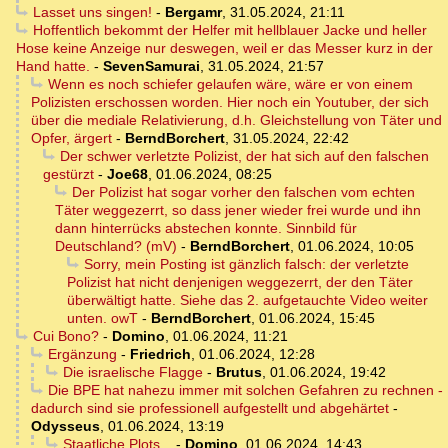
Lasset uns singen!
-
Bergamr
,
31.05.2024, 21:11
Hoffentlich bekommt der Helfer mit hellblauer Jacke und heller
Hose keine Anzeige nur deswegen, weil er das Messer kurz in der
Hand hatte.
-
SevenSamurai
,
31.05.2024, 21:57
Wenn es noch schiefer gelaufen wäre, wäre er von einem
Polizisten erschossen worden. Hier noch ein Youtuber, der sich
über die mediale Relativierung, d.h. Gleichstellung von Täter und
Opfer, ärgert
-
BerndBorchert
,
31.05.2024, 22:42
Der schwer verletzte Polizist, der hat sich auf den falschen
gestürzt
-
Joe68
,
01.06.2024, 08:25
Der Polizist hat sogar vorher den falschen vom echten
Täter weggezerrt, so dass jener wieder frei wurde und ihn
dann hinterrücks abstechen konnte. Sinnbild für
Deutschland? (mV)
-
BerndBorchert
,
01.06.2024, 10:05
Sorry, mein Posting ist gänzlich falsch: der verletzte
Polizist hat nicht denjenigen weggezerrt, der den Täter
überwältigt hatte. Siehe das 2. aufgetauchte Video weiter
unten. owT
-
BerndBorchert
,
01.06.2024, 15:45
Cui Bono?
-
Domino
,
01.06.2024, 11:21
Ergänzung
-
Friedrich
,
01.06.2024, 12:28
Die israelische Flagge
-
Brutus
,
01.06.2024, 19:42
Die BPE hat nahezu immer mit solchen Gefahren zu rechnen -
dadurch sind sie professionell aufgestellt und abgehärtet
-
Odysseus
,
01.06.2024, 13:19
Staatliche Plots...
-
Domino
,
01.06.2024, 14:43