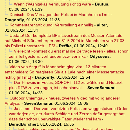
Wenn @Ashitakas Vermutung richtig wäre
-
Brutus
,
03.06.2024, 01:39
Danisch: Das Versagen der Polizei in Mannheim oTmL
-
Dragonfly
,
01.06.2024, 11:33
Kommentarentwicklung: Verurteilung einhellig
-
aliter
,
01.06.2024, 11:34
Update! Der komplette BPE-Livestream des Messer-Attentats
auf Michael Stürzenberger am 31.5.2024 in Mannheim von 27:03
bis Polizei unterbrach... PS!
-
Reffke
,
01.06.2024, 12:40
Vielleicht könntest du erst mal die Beiträge lesen - alles, schon
zum Teil gestern, vorhanden bzw. verlinkt.
-
Odysseus
,
01.06.2024, 13:30
Video von Angriff in Mannheim ging viral: 12 Minuten
entscheiden: So reagieren Sie als Laie nach einer Messerattacke
richtig [mTmL]
-
Dragonfly
,
01.06.2024, 12:54
Der Hinweis in Focus, SOFORT 112 zu wählen und Notarzt
plus RTW zu verlangen, ist sehr sinnvoll.
-
SevenSamurai
,
01.06.2024, 14:23
Outdoor Chiemgau - neues, zweites Video mit völlig anderer
Analyse.
-
SevenSamurai
,
01.06.2024, 15:05
Ja stimmt. Der vom verletzten Polizisten weggestoßene Order
war derjenige, der durch Schläge und Zerren dafür gesorgt hat,
dass der schon überwältigte Täter wieder frei kam
-
BerndBorchert
,
01.06.2024, 15:55
Entschuldige meine drastische Wortwahl, aber deine