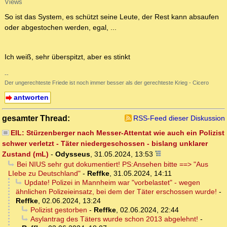
Views
So ist das System, es schützt seine Leute, der Rest kann absaufen
oder abgestochen werden, egal, ...
Ich weiß, sehr überspitzt, aber es stinkt
--
Der ungerechteste Friede ist noch immer besser als der gerechteste Krieg - Cicero
antworten
gesamter Thread:
RSS-Feed dieser Diskussion
EIL: Stürzenberger nach Messer-Attentat wie auch ein Polizist
schwer verletzt - Täter niedergeschossen - bislang unklarer
Zustand (mL)
-
Odysseus
,
31.05.2024, 13:53
Bei NIUS sehr gut dokumentiert! PS:Ansehen bitte ==> "Aus
LIebe zu Deutschland"
-
Reffke
,
31.05.2024, 14:11
Update! Polizei in Mannheim war "vorbelastet" - wegen
ähnlichen Polizeieinsatz, bei dem der Täter erschossen wurde!
-
Reffke
,
02.06.2024, 13:24
Polizist gestorben
-
Reffke
,
02.06.2024, 22:44
Asylantrag des Täters wurde schon 2013 abgelehnt!
-