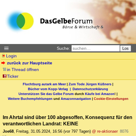
Suche:
Los
Login
zurück zur Hauptseite
in Thread öffnen
Ticker
Fluchtburg autark am Meer
|
Zum Tode Jürgen Küßners
|
Bücher vom Kopp-Verlag |
Datenschutzerklärung
Unterstützen Sie das Gelbe Forum
durch
Käufe bei Amazon
! |
Weitere Buchempfehlungen
und
Amazonnavigation
|
Cookie-Einstellungen
Im Ahrtal sind über 100 abgesoffen, Konsequenz für den
verantwortlichen Landrat: KEINE
Joe68
,
Freitag, 31.05.2024, 16:56
(vor 797 Tagen)
@ re-aktionaer
8076