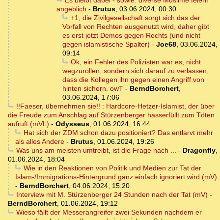
Es bleibt dabei - sowie: diverse Muslime feiern
angeblich
-
Brutus
,
03.06.2024, 00:30
+1, die Zivilgesellschaft sorgt sich das der
Vorfall von Rechten ausgenutzt wird, daher gibt
es erst jetzt Demos gegen Rechts (und nicht
gegen islamistische Spalter)
-
Joe68
,
03.06.2024,
09:14
Ok, ein Fehler des Polizisten war es, nicht
wegzurollen, sondern sich darauf zu verlassen,
dass die Kollegen ihn gegen einen Angriff von
hinten sichern. owT
-
BerndBorchert
,
03.06.2024, 17:06
!!Faeser, übernehmen sie!! : Hardcore-Hetzer-Islamist, der über
die Freude zum Anschlag auf Stürzenberger hasserfüllt zum Töten
aufruft (mVL)
-
Odysseus
,
01.06.2024, 16:44
Hat sich der ZDM schon dazu positioniert? Das entlarvt mehr
als alles Andere
-
Brutus
,
01.06.2024, 19:26
Was uns am meisten umtreibt, ist die Frage nach ...
-
Dragonfly
,
01.06.2024, 18:04
Wie in den Reaktionen von Politik und Medien zur Tat der
Islam-/Immigrations-Hintergrund ganz einfach ignoriert wird (mV)
-
BerndBorchert
,
04.06.2024, 15:20
Interview mit M. Stürzenberger 24 Stunden nach der Tat (mV)
-
BerndBorchert
,
01.06.2024, 19:12
Wieso fällt der Messerangreifer zwei Sekunden nachdem er