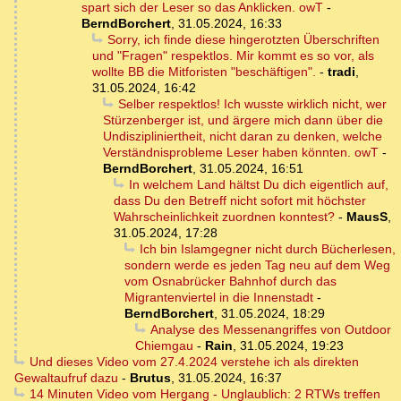
spart sich der Leser so das Anklicken. owT
-
BerndBorchert
,
31.05.2024, 16:33
Sorry, ich finde diese hingerotzten Überschriften
und "Fragen" respektlos. Mir kommt es so vor, als
wollte BB die Mitforisten "beschäftigen".
-
tradi
,
31.05.2024, 16:42
Selber respektlos! Ich wusste wirklich nicht, wer
Stürzenberger ist, und ärgere mich dann über die
Undiszipliniertheit, nicht daran zu denken, welche
Verständnisprobleme Leser haben könnten. owT
-
BerndBorchert
,
31.05.2024, 16:51
In welchem Land hältst Du dich eigentlich auf,
dass Du den Betreff nicht sofort mit höchster
Wahrscheinlichkeit zuordnen konntest?
-
MausS
,
31.05.2024, 17:28
Ich bin Islamgegner nicht durch Bücherlesen,
sondern werde es jeden Tag neu auf dem Weg
vom Osnabrücker Bahnhof durch das
Migrantenviertel in die Innenstadt
-
BerndBorchert
,
31.05.2024, 18:29
Analyse des Messenangriffes von Outdoor
Chiemgau
-
Rain
,
31.05.2024, 19:23
Und dieses Video vom 27.4.2024 verstehe ich als direkten
Gewaltaufruf dazu
-
Brutus
,
31.05.2024, 16:37
14 Minuten Video vom Hergang - Unglaublich: 2 RTWs treffen