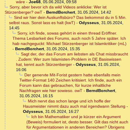
wäre
-
Joe68
,
05.06.2024, 09:58
Sorry, aber bevor ich da wild Videos anklicke: Wer ist
Stürzenberger? owT
-
BerndBorchert
,
31.05.2024, 14:42
Sind wir hier dein Auskunftsbüro? Das bekommst du in 5 Min.
selbst raus. Sonst lass es halt (kwT)
-
Odysseus
,
31.05.2024,
14:45
Sorry, ich finde, sowas gehört in einen thread Eröffner.
Thema Lesbarkeit des Forums, auch noch 5 Jahre später. Ich
hab nachgeguckt: Michael Stürzenberger ist Islamkritiker (mL)
-
BerndBorchert
,
31.05.2024, 15:35
Sagt der, der das Forum am liebsten als Chat missbraucht
. Zudem: Wer zum Islamisten-Problem in DE Basiswissen
hat, kennt auch Stürzenberger
-
Odysseus
,
31.05.2024,
16:06
Der genervte Mit-Forist gestern hatte ebenfalls mein
Twitter-Format 140 Zeichen kritisiert. Ich finde, auch ein
Forum kann das gebrauchen, für kurze inhaltliche
Nachfragen wie hier sowieso. owT
-
BerndBorchert
,
31.05.2024, 16:15
Mich nervt das schon lange und ich hoffe der
Hausmeister nimmt dazu auch mal irgendwann Stellung
-
Odysseus
,
31.05.2024, 16:27
Ich bin Mathematiker und je kürzer ein Argument
(Beweis) formuliert ist, desto besser. Gilt das nicht auch
für Argumentationen in anderen Bereichen? Übrigens