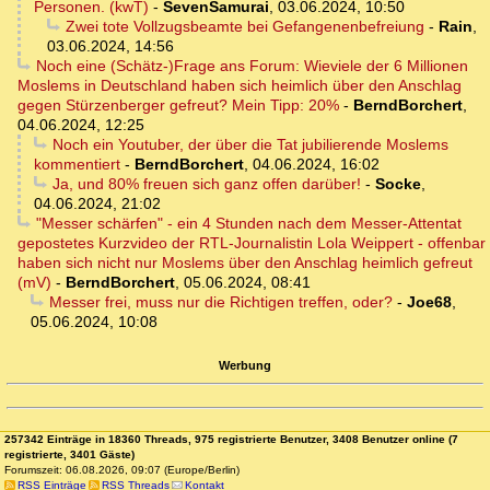
Personen. (kwT)
-
SevenSamurai
,
03.06.2024, 10:50
Zwei tote Vollzugsbeamte bei Gefangenenbefreiung
-
Rain
,
03.06.2024, 14:56
Noch eine (Schätz-)Frage ans Forum: Wieviele der 6 Millionen
Moslems in Deutschland haben sich heimlich über den Anschlag
gegen Stürzenberger gefreut? Mein Tipp: 20%
-
BerndBorchert
,
04.06.2024, 12:25
Noch ein Youtuber, der über die Tat jubilierende Moslems
kommentiert
-
BerndBorchert
,
04.06.2024, 16:02
Ja, und 80% freuen sich ganz offen darüber!
-
Socke
,
04.06.2024, 21:02
"Messer schärfen" - ein 4 Stunden nach dem Messer-Attentat
gepostetes Kurzvideo der RTL-Journalistin Lola Weippert - offenbar
haben sich nicht nur Moslems über den Anschlag heimlich gefreut
(mV)
-
BerndBorchert
,
05.06.2024, 08:41
Messer frei, muss nur die Richtigen treffen, oder?
-
Joe68
,
05.06.2024, 10:08
Werbung
257342 Einträge in 18360 Threads, 975 registrierte Benutzer, 3408 Benutzer online (7
registrierte, 3401 Gäste)
Forumszeit: 06.08.2026, 09:07 (Europe/Berlin)
RSS Einträge
RSS Threads
Kontakt