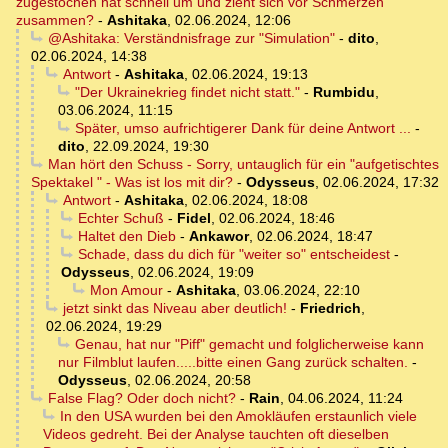
zugestochen hat schnell um und zieht sich vor Schmerzen
zusammen?
-
Ashitaka
,
02.06.2024, 12:06
@Ashitaka: Verständnisfrage zur "Simulation"
-
dito
,
02.06.2024, 14:38
Antwort
-
Ashitaka
,
02.06.2024, 19:13
"Der Ukrainekrieg findet nicht statt."
-
Rumbidu
,
03.06.2024, 11:15
Später, umso aufrichtigerer Dank für deine Antwort ...
-
dito
,
22.09.2024, 19:30
Man hört den Schuss - Sorry, untauglich für ein "aufgetischtes
Spektakel " - Was ist los mit dir?
-
Odysseus
,
02.06.2024, 17:32
Antwort
-
Ashitaka
,
02.06.2024, 18:08
Echter Schuß
-
Fidel
,
02.06.2024, 18:46
Haltet den Dieb
-
Ankawor
,
02.06.2024, 18:47
Schade, dass du dich für "weiter so" entscheidest
-
Odysseus
,
02.06.2024, 19:09
Mon Amour
-
Ashitaka
,
03.06.2024, 22:10
jetzt sinkt das Niveau aber deutlich!
-
Friedrich
,
02.06.2024, 19:29
Genau, hat nur "Piff" gemacht und folglicherweise kann
nur Filmblut laufen.....bitte einen Gang zurück schalten.
-
Odysseus
,
02.06.2024, 20:58
False Flag? Oder doch nicht?
-
Rain
,
04.06.2024, 11:24
In den USA wurden bei den Amokläufen erstaunlich viele
Videos gedreht. Bei der Analyse tauchten oft dieselben