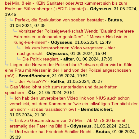
bei Min. 8 ein - KEIN Sanitäter oder Arzt kümmert sich bis zum
Ende um Stürzenberger (+EDIT-Update))
-
Odysseus
,
31.05.2024,
19:46
Perfekt, die Spekulation von soeben bestätigt
-
Brutus
,
01.06.2024, 07:38
Vorsitzender Polizeigewerkschaft Wendt: "Da sind mehrere
Extremisten aufeinander gestoßen" - " Messer-Held wie in
Kung-Fu-Filmen"
-
Odysseus
,
01.06.2024, 12:49
Link zum besprochenen Video vergessen - hier
nachgereicht
-
Odysseus
,
01.06.2024, 15:04
Die Politik reagiert,
-
aliter
,
01.06.2024, 17:39
Liegen die Nerven der Polizei blank? etwas später wird in Köln
eine Frau mit Messer in der Hand von der Polizei angeschossen
(mV)
-
BerndBorchert
,
31.05.2024, 19:51
...der Polizei???
-
Reffke
,
31.05.2024, 20:27
Das Video lohnt sich zum runterladen und dauerhaften
speichern
-
Ötzi
,
31.05.2024, 20:51
Ich hab den unverpixelten Video link von NIUS auch schon
verschickt, mit dem Kommentar "wie ein tollwütiges Tier sticht der
um sich" - ist das rassistisch? owT
-
BerndBorchert
,
31.05.2024, 21:00
Link zu Gesamtstream von 27 Min. - Ab Min 9:30 kommt
erstmalig der Täter ins Bild !!
-
Odysseus
,
31.05.2024, 22:21
Und wieder hat Friedrich Schiller Recht
-
Brutus
,
01.06.2024,
09:39