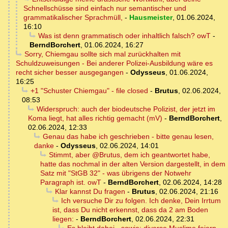
Schnellschüsse sind einfach nur semantischer und
grammatikalischer Sprachmüll,
-
Hausmeister
,
01.06.2024,
16:10
Was ist denn grammatisch oder inhaltlich falsch? owT
-
BerndBorchert
,
01.06.2024, 16:27
Sorry, Chiemgau sollte sich mal zurückhalten mit
Schuldzuweisungen - Bei anderer Polizei-Ausbildung wäre es
recht sicher besser ausgegangen
-
Odysseus
,
01.06.2024,
16:25
+1 "Schuster Chiemgau" - file closed
-
Brutus
,
02.06.2024,
08:53
Widerspruch: auch der biodeutsche Polizist, der jetzt im
Koma liegt, hat alles richtig gemacht (mV)
-
BerndBorchert
,
02.06.2024, 12:33
Genau das habe ich geschrieben - bitte genau lesen,
danke
-
Odysseus
,
02.06.2024, 14:01
Stimmt, aber @Brutus, dem ich geantwortet habe,
hatte das nochmal in der alten Version dargestellt, in dem
Satz mit "StGB 32" - was übrigens der Notwehr
Paragraph ist. owT
-
BerndBorchert
,
02.06.2024, 14:28
Klar kannst Du fragen
-
Brutus
,
02.06.2024, 21:16
Ich versuche Dir zu folgen. Ich denke, Dein Irrtum
ist, dass Du nicht erkennst, dass da 2 am Boden
liegen:
-
BerndBorchert
,
02.06.2024, 22:31