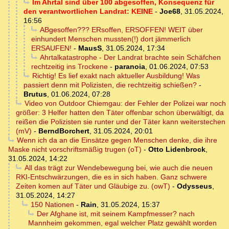
Im Ahrtal sind über 100 abgesoffen, Konsequenz für
den verantwortlichen Landrat: KEINE
-
Joe68
,
31.05.2024,
16:56
ABgesoffen??? ERsoffen, ERSOFFEN! WEIT über
einhundert Menschen mussten(!) dort jämmerlich
ERSAUFEN!
-
MausS
,
31.05.2024, 17:34
Ahrtalkatastrophe - Der Landrat brachte sein Schäfchen
rechtzeitig ins Trockene
-
paranoia
,
01.06.2024, 07:53
Richtig! Es lief exakt nach aktueller Ausbildung! Was
passiert denn mit Polizisten, die rechtzeitig schießen?
-
Brutus
,
01.06.2024, 07:28
Video von Outdoor Chiemgau: der Fehler der Polizei war noch
größer: 3 Helfer hatten den Täter offenbar schon überwältigt, da
reißen die Polizisten sie runter und der Täter kann weiterstechen
(mV)
-
BerndBorchert
,
31.05.2024, 20:01
Wenn ich da an die Einsätze gegen Menschen denke, die ihre
Maske nicht vorschriftsmäßig trugen (oT)
-
Otto Lidenbrock
,
31.05.2024, 14:22
All das trägt zur Wendebewegung bei, wie auch die neuen
RKI-Entschwärzungen, die es in sich haben. Ganz schwere
Zeiten komen auf Täter und Gläubige zu. (owT)
-
Odysseus
,
31.05.2024, 14:27
150 Nationen
-
Rain
,
31.05.2024, 15:37
Der Afghane ist, mit seinem Kampfmesser? nach
Mannheim gekommen, egal welcher Platz gewählt worden