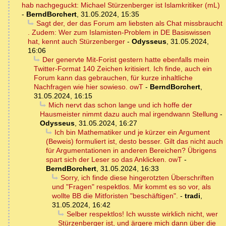
hab nachgeguckt: Michael Stürzenberger ist Islamkritiker (mL)
-
BerndBorchert
,
31.05.2024, 15:35
Sagt der, der das Forum am liebsten als Chat missbraucht
. Zudem: Wer zum Islamisten-Problem in DE Basiswissen
hat, kennt auch Stürzenberger
-
Odysseus
,
31.05.2024,
16:06
Der genervte Mit-Forist gestern hatte ebenfalls mein
Twitter-Format 140 Zeichen kritisiert. Ich finde, auch ein
Forum kann das gebrauchen, für kurze inhaltliche
Nachfragen wie hier sowieso. owT
-
BerndBorchert
,
31.05.2024, 16:15
Mich nervt das schon lange und ich hoffe der
Hausmeister nimmt dazu auch mal irgendwann Stellung
-
Odysseus
,
31.05.2024, 16:27
Ich bin Mathematiker und je kürzer ein Argument
(Beweis) formuliert ist, desto besser. Gilt das nicht auch
für Argumentationen in anderen Bereichen? Übrigens
spart sich der Leser so das Anklicken. owT
-
BerndBorchert
,
31.05.2024, 16:33
Sorry, ich finde diese hingerotzten Überschriften
und "Fragen" respektlos. Mir kommt es so vor, als
wollte BB die Mitforisten "beschäftigen".
-
tradi
,
31.05.2024, 16:42
Selber respektlos! Ich wusste wirklich nicht, wer
Stürzenberger ist, und ärgere mich dann über die