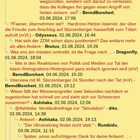
wegzurollen, sondern sich darauf zu verlassen,
dass die Kollegen ihn gegen einen Angriff von
hinten sichern. owT
-
BerndBorchert
,
03.06.2024, 17:06
!!Faeser, übernehmen sie!! : Hardcore-Hetzer-Islamist, der über
die Freude zum Anschlag auf Stürzenberger hasserfüllt zum Töten
aufruft (mVL)
-
Odysseus
,
01.06.2024, 16:44
Hat sich der ZDM schon dazu positioniert? Das entlarvt mehr
als alles Andere
-
Brutus
,
01.06.2024, 19:26
Was uns am meisten umtreibt, ist die Frage nach ...
-
Dragonfly
,
01.06.2024, 18:04
Wie in den Reaktionen von Politik und Medien zur Tat der
Islam-/Immigrations-Hintergrund ganz einfach ignoriert wird (mV)
-
BerndBorchert
,
04.06.2024, 15:20
Interview mit M. Stürzenberger 24 Stunden nach der Tat (mV)
-
BerndBorchert
,
01.06.2024, 19:12
Wieso fällt der Messerangreifer zwei Sekunden nachdem er
zugestochen hat schnell um und zieht sich vor Schmerzen
zusammen?
-
Ashitaka
,
02.06.2024, 12:06
@Ashitaka: Verständnisfrage zur "Simulation"
-
dito
,
02.06.2024, 14:38
Antwort
-
Ashitaka
,
02.06.2024, 19:13
"Der Ukrainekrieg findet nicht statt."
-
Rumbidu
,
03.06.2024, 11:15
Später, umso aufrichtigerer Dank für deine Antwort ...
-