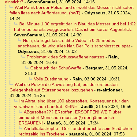
einsticht?
-
SevenSamurai
,
31.05.2024, 14:16
Weil Panik bei der Polizei und er wohl das Messer nicht sofort
fallen liess nach Aufforderung. (owT)
-
Odysseus
,
31.05.2024,
14:24
Bei Minute 1:00 ergreift der in Blau das Messer und bei 1:02
hat er es bereits weggeworfen. Das ist ein kurzer Augenblick.
-
SevenSamurai
,
31.05.2024, 14:30
Nein, du liegst falsch. Bitte Video in 0.25 modus
anschauen, da wird alles klar. Der Polizist schiesst zu spät
-
Odysseus
,
31.05.2024, 16:02
Problematik des Schusswaffeneinsatzes
-
Rain
,
31.05.2024, 16:46
Gebrauch der Schußwaffe
-
Bergamr
,
31.05.2024,
21:53
Volle Zustimmung
-
Rain
,
03.06.2024, 10:31
Weil die Polizei die Anweisung hat, bei der erstbesten
Gelegenheit auf Stürzenberger loszugehen
-
re-aktionaer
,
31.05.2024, 15:25
Im Ahrtal sind über 100 abgesoffen, Konsequenz für den
verantwortlichen Landrat: KEINE
-
Joe68
,
31.05.2024, 16:56
ABgesoffen??? ERsoffen, ERSOFFEN! WEIT über
einhundert Menschen mussten(!) dort jämmerlich
ERSAUFEN!
-
MausS
,
31.05.2024, 17:34
Ahrtalkatastrophe - Der Landrat brachte sein Schäfchen
rechtzeitig ins Trockene
-
paranoia
,
01.06.2024, 07:53