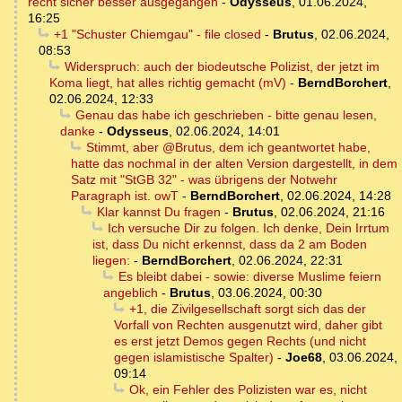
recht sicher besser ausgegangen
-
Odysseus
,
01.06.2024,
16:25
+1 "Schuster Chiemgau" - file closed
-
Brutus
,
02.06.2024,
08:53
Widerspruch: auch der biodeutsche Polizist, der jetzt im
Koma liegt, hat alles richtig gemacht (mV)
-
BerndBorchert
,
02.06.2024, 12:33
Genau das habe ich geschrieben - bitte genau lesen,
danke
-
Odysseus
,
02.06.2024, 14:01
Stimmt, aber @Brutus, dem ich geantwortet habe,
hatte das nochmal in der alten Version dargestellt, in dem
Satz mit "StGB 32" - was übrigens der Notwehr
Paragraph ist. owT
-
BerndBorchert
,
02.06.2024, 14:28
Klar kannst Du fragen
-
Brutus
,
02.06.2024, 21:16
Ich versuche Dir zu folgen. Ich denke, Dein Irrtum
ist, dass Du nicht erkennst, dass da 2 am Boden
liegen:
-
BerndBorchert
,
02.06.2024, 22:31
Es bleibt dabei - sowie: diverse Muslime feiern
angeblich
-
Brutus
,
03.06.2024, 00:30
+1, die Zivilgesellschaft sorgt sich das der
Vorfall von Rechten ausgenutzt wird, daher gibt
es erst jetzt Demos gegen Rechts (und nicht
gegen islamistische Spalter)
-
Joe68
,
03.06.2024,
09:14
Ok, ein Fehler des Polizisten war es, nicht