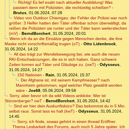
Richtig! Es lief exakt nach aktueller Ausbildung! Was
passiert denn mit Polizisten, die rechtzeitig schießen?
-
Brutus
,
01.06.2024, 07:28
Video von Outdoor Chiemgau: der Fehler der Polizei war noch
größer: 3 Helfer hatten den Täter offenbar schon überwältigt, da
reißen die Polizisten sie runter und der Täter kann weiterstechen
(mV)
-
BerndBorchert
,
31.05.2024, 20:01
Wenn ich da an die Einsätze gegen Menschen denke, die ihre
Maske nicht vorschriftsmäßig trugen (oT)
-
Otto Lidenbrock
,
31.05.2024, 14:22
All das trägt zur Wendebewegung bei, wie auch die neuen
RKI-Entschwärzungen, die es in sich haben. Ganz schwere
Zeiten komen auf Täter und Gläubige zu. (owT)
-
Odysseus
,
31.05.2024, 14:27
150 Nationen
-
Rain
,
31.05.2024, 15:37
Der Afghane ist, mit seinem Kampfmesser? nach
Mannheim gekommen, egal welcher Platz gewählt worden
wäre
-
Joe68
,
05.06.2024, 09:58
Sorry, aber bevor ich da wild Videos anklicke: Wer ist
Stürzenberger? owT
-
BerndBorchert
,
31.05.2024, 14:42
Sind wir hier dein Auskunftsbüro? Das bekommst du in 5 Min.
selbst raus. Sonst lass es halt (kwT)
-
Odysseus
,
31.05.2024,
14:45
Sorry, ich finde, sowas gehört in einen thread Eröffner.
Thema Lesbarkeit des Forums, auch noch 5 Jahre später. Ich