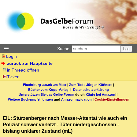
Suche:
Los
Login
zurück zur Hauptseite
in Thread öffnen
Ticker
Fluchtburg autark am Meer
|
Zum Tode Jürgen Küßners
|
Bücher vom Kopp-Verlag |
Datenschutzerklärung
Unterstützen Sie das Gelbe Forum
durch
Käufe bei Amazon
! |
Weitere Buchempfehlungen
und
Amazonnavigation
|
Cookie-Einstellungen
EIL: Stürzenberger nach Messer-Attentat wie auch ein
Polizist schwer verletzt - Täter niedergeschossen -
bislang unklarer Zustand (mL)