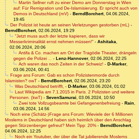
Martin Sellner ruft zu einer Demo am Donnerstag in Wien
auf: Für Remigration und De-Islamisierung. Er spricht auch von
Demos in Deutschland (mV)
-
BerndBorchert
,
04.06.2024,
19:45
Der Polizist ist heute an seinen Verletzungen gestorben (mL)
-
BerndBorchert
,
02.06.2024, 19:29
"Jetzt muss auch der letzte kapieren, dass wir
Messerkriminalität ernst nehmen müssen!"
-
Ashitaka
,
02.06.2024, 20:06
Antifa & Co. machen am Ort der Tragödie Theater, drängeln
gegen die Polizei ...
-
Lenz-Hannover
,
02.06.2024, 22:25
Ach waren das noch Zeiten in der Schweiz!
-
D-Marker
,
03.06.2024, 00:41
Frage ans Forum: Gab es schon Polizistenmorde durch
Islamisten? owT
-
BerndBorchert
,
02.06.2024, 23:20
Was Deutschland betrifft,
-
D-Marker
,
03.06.2024, 01:02
Laut Wikipedia am 7.1.2015 in Paris. 2 Polizisten und weitere
Personen. (kwT)
-
SevenSamurai
,
03.06.2024, 10:50
Zwei tote Vollzugsbeamte bei Gefangenenbefreiung
-
Rain
,
03.06.2024, 14:56
Noch eine (Schätz-)Frage ans Forum: Wieviele der 6 Millionen
Moslems in Deutschland haben sich heimlich über den Anschlag
gegen Stürzenberger gefreut? Mein Tipp: 20%
-
BerndBorchert
,
04.06.2024, 12:25
Noch ein Youtuber, der über die Tat jubilierende Moslems