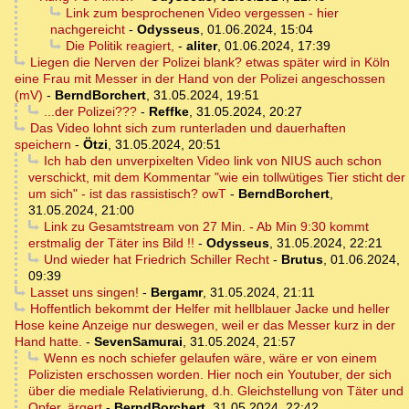
Link zum besprochenen Video vergessen - hier
nachgereicht
-
Odysseus
,
01.06.2024, 15:04
Die Politik reagiert,
-
aliter
,
01.06.2024, 17:39
Liegen die Nerven der Polizei blank? etwas später wird in Köln
eine Frau mit Messer in der Hand von der Polizei angeschossen
(mV)
-
BerndBorchert
,
31.05.2024, 19:51
...der Polizei???
-
Reffke
,
31.05.2024, 20:27
Das Video lohnt sich zum runterladen und dauerhaften
speichern
-
Ötzi
,
31.05.2024, 20:51
Ich hab den unverpixelten Video link von NIUS auch schon
verschickt, mit dem Kommentar "wie ein tollwütiges Tier sticht der
um sich" - ist das rassistisch? owT
-
BerndBorchert
,
31.05.2024, 21:00
Link zu Gesamtstream von 27 Min. - Ab Min 9:30 kommt
erstmalig der Täter ins Bild !!
-
Odysseus
,
31.05.2024, 22:21
Und wieder hat Friedrich Schiller Recht
-
Brutus
,
01.06.2024,
09:39
Lasset uns singen!
-
Bergamr
,
31.05.2024, 21:11
Hoffentlich bekommt der Helfer mit hellblauer Jacke und heller
Hose keine Anzeige nur deswegen, weil er das Messer kurz in der
Hand hatte.
-
SevenSamurai
,
31.05.2024, 21:57
Wenn es noch schiefer gelaufen wäre, wäre er von einem
Polizisten erschossen worden. Hier noch ein Youtuber, der sich
über die mediale Relativierung, d.h. Gleichstellung von Täter und
Opfer, ärgert
-
BerndBorchert
,
31.05.2024, 22:42