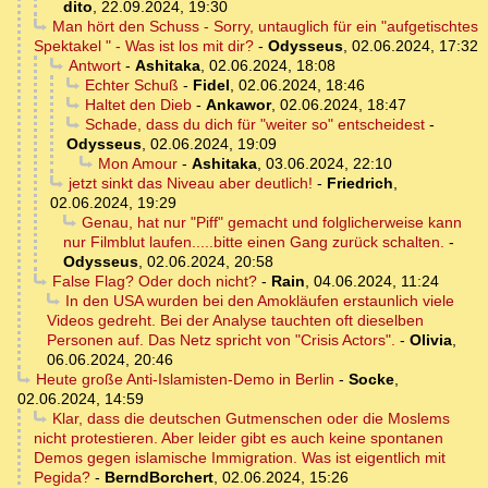
dito
,
22.09.2024, 19:30
Man hört den Schuss - Sorry, untauglich für ein "aufgetischtes
Spektakel " - Was ist los mit dir?
-
Odysseus
,
02.06.2024, 17:32
Antwort
-
Ashitaka
,
02.06.2024, 18:08
Echter Schuß
-
Fidel
,
02.06.2024, 18:46
Haltet den Dieb
-
Ankawor
,
02.06.2024, 18:47
Schade, dass du dich für "weiter so" entscheidest
-
Odysseus
,
02.06.2024, 19:09
Mon Amour
-
Ashitaka
,
03.06.2024, 22:10
jetzt sinkt das Niveau aber deutlich!
-
Friedrich
,
02.06.2024, 19:29
Genau, hat nur "Piff" gemacht und folglicherweise kann
nur Filmblut laufen.....bitte einen Gang zurück schalten.
-
Odysseus
,
02.06.2024, 20:58
False Flag? Oder doch nicht?
-
Rain
,
04.06.2024, 11:24
In den USA wurden bei den Amokläufen erstaunlich viele
Videos gedreht. Bei der Analyse tauchten oft dieselben
Personen auf. Das Netz spricht von "Crisis Actors".
-
Olivia
,
06.06.2024, 20:46
Heute große Anti-Islamisten-Demo in Berlin
-
Socke
,
02.06.2024, 14:59
Klar, dass die deutschen Gutmenschen oder die Moslems
nicht protestieren. Aber leider gibt es auch keine spontanen
Demos gegen islamische Immigration. Was ist eigentlich mit
Pegida?
-
BerndBorchert
,
02.06.2024, 15:26