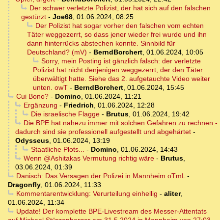
Der schwer verletzte Polizist, der hat sich auf den falschen
gestürzt
-
Joe68
,
01.06.2024, 08:25
Der Polizist hat sogar vorher den falschen vom echten
Täter weggezerrt, so dass jener wieder frei wurde und ihn
dann hinterrücks abstechen konnte. Sinnbild für
Deutschland? (mV)
-
BerndBorchert
,
01.06.2024, 10:05
Sorry, mein Posting ist gänzlich falsch: der verletzte
Polizist hat nicht denjenigen weggezerrt, der den Täter
überwältigt hatte. Siehe das 2. aufgetauchte Video weiter
unten. owT
-
BerndBorchert
,
01.06.2024, 15:45
Cui Bono?
-
Domino
,
01.06.2024, 11:21
Ergänzung
-
Friedrich
,
01.06.2024, 12:28
Die israelische Flagge
-
Brutus
,
01.06.2024, 19:42
Die BPE hat nahezu immer mit solchen Gefahren zu rechnen -
dadurch sind sie professionell aufgestellt und abgehärtet
-
Odysseus
,
01.06.2024, 13:19
Staatliche Plots...
-
Domino
,
01.06.2024, 14:43
Wenn @Ashitakas Vermutung richtig wäre
-
Brutus
,
03.06.2024, 01:39
Danisch: Das Versagen der Polizei in Mannheim oTmL
-
Dragonfly
,
01.06.2024, 11:33
Kommentarentwicklung: Verurteilung einhellig
-
aliter
,
01.06.2024, 11:34
Update! Der komplette BPE-Livestream des Messer-Attentats