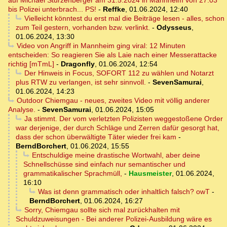
auf Michael Stürzenberger am 31.5.2024 in Mannheim von 27:03
bis Polizei unterbrach... PS!
-
Reffke
,
01.06.2024, 12:40
Vielleicht könntest du erst mal die Beiträge lesen - alles, schon
zum Teil gestern, vorhanden bzw. verlinkt.
-
Odysseus
,
01.06.2024, 13:30
Video von Angriff in Mannheim ging viral: 12 Minuten
entscheiden: So reagieren Sie als Laie nach einer Messerattacke
richtig [mTmL]
-
Dragonfly
,
01.06.2024, 12:54
Der Hinweis in Focus, SOFORT 112 zu wählen und Notarzt
plus RTW zu verlangen, ist sehr sinnvoll.
-
SevenSamurai
,
01.06.2024, 14:23
Outdoor Chiemgau - neues, zweites Video mit völlig anderer
Analyse.
-
SevenSamurai
,
01.06.2024, 15:05
Ja stimmt. Der vom verletzten Polizisten weggestoßene Order
war derjenige, der durch Schläge und Zerren dafür gesorgt hat,
dass der schon überwältigte Täter wieder frei kam
-
BerndBorchert
,
01.06.2024, 15:55
Entschuldige meine drastische Wortwahl, aber deine
Schnellschüsse sind einfach nur semantischer und
grammatikalischer Sprachmüll,
-
Hausmeister
,
01.06.2024,
16:10
Was ist denn grammatisch oder inhaltlich falsch? owT
-
BerndBorchert
,
01.06.2024, 16:27
Sorry, Chiemgau sollte sich mal zurückhalten mit
Schuldzuweisungen - Bei anderer Polizei-Ausbildung wäre es