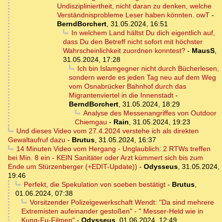
Undiszipliniertheit, nicht daran zu denken, welche
Verständnisprobleme Leser haben könnten. owT
-
BerndBorchert
,
31.05.2024, 16:51
In welchem Land hältst Du dich eigentlich auf,
dass Du den Betreff nicht sofort mit höchster
Wahrscheinlichkeit zuordnen konntest?
-
MausS
,
31.05.2024, 17:28
Ich bin Islamgegner nicht durch Bücherlesen,
sondern werde es jeden Tag neu auf dem Weg
vom Osnabrücker Bahnhof durch das
Migrantenviertel in die Innenstadt
-
BerndBorchert
,
31.05.2024, 18:29
Analyse des Messenangriffes von Outdoor
Chiemgau
-
Rain
,
31.05.2024, 19:23
Und dieses Video vom 27.4.2024 verstehe ich als direkten
Gewaltaufruf dazu
-
Brutus
,
31.05.2024, 16:37
14 Minuten Video vom Hergang - Unglaublich: 2 RTWs treffen
bei Min. 8 ein - KEIN Sanitäter oder Arzt kümmert sich bis zum
Ende um Stürzenberger (+EDIT-Update))
-
Odysseus
,
31.05.2024,
19:46
Perfekt, die Spekulation von soeben bestätigt
-
Brutus
,
01.06.2024, 07:38
Vorsitzender Polizeigewerkschaft Wendt: "Da sind mehrere
Extremisten aufeinander gestoßen" - " Messer-Held wie in
Kung-Fu-Filmen"
-
Odysseus
,
01.06.2024, 12:49