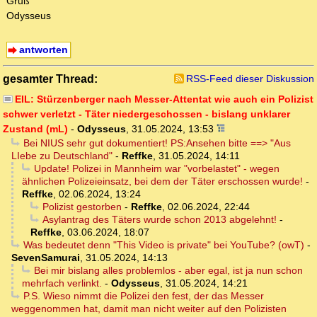
Gruß
Odysseus
antworten
gesamter Thread:
RSS-Feed dieser Diskussion
EIL: Stürzenberger nach Messer-Attentat wie auch ein Polizist
schwer verletzt - Täter niedergeschossen - bislang unklarer
Zustand (mL)
-
Odysseus
,
31.05.2024, 13:53
Bei NIUS sehr gut dokumentiert! PS:Ansehen bitte ==> "Aus
LIebe zu Deutschland"
-
Reffke
,
31.05.2024, 14:11
Update! Polizei in Mannheim war "vorbelastet" - wegen
ähnlichen Polizeieinsatz, bei dem der Täter erschossen wurde!
-
Reffke
,
02.06.2024, 13:24
Polizist gestorben
-
Reffke
,
02.06.2024, 22:44
Asylantrag des Täters wurde schon 2013 abgelehnt!
-
Reffke
,
03.06.2024, 18:07
Was bedeutet denn "This Video is private" bei YouTube? (owT)
-
SevenSamurai
,
31.05.2024, 14:13
Bei mir bislang alles problemlos - aber egal, ist ja nun schon
mehrfach verlinkt.
-
Odysseus
,
31.05.2024, 14:21
P.S. Wieso nimmt die Polizei den fest, der das Messer
weggenommen hat, damit man nicht weiter auf den Polizisten