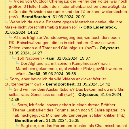
Video von Outdoor Chiemgau: der Fehler der Polizei war noch
größer: 3 Helfer hatten den Täter offenbar schon überwältigt, da
reißen die Polizisten sie runter und der Täter kann weiterstechen
(mV)
-
BerndBorchert
,
31.05.2024, 20:01
Wenn ich da an die Einsätze gegen Menschen denke, die ihre
Maske nicht vorschriftsmäßig trugen (oT)
-
Otto Lidenbrock
,
31.05.2024, 14:22
All das trägt zur Wendebewegung bei, wie auch die neuen
RKI-Entschwärzungen, die es in sich haben. Ganz schwere
Zeiten komen auf Täter und Gläubige zu. (owT)
-
Odysseus
,
31.05.2024, 14:27
150 Nationen
-
Rain
,
31.05.2024, 15:37
Der Afghane ist, mit seinem Kampfmesser? nach
Mannheim gekommen, egal welcher Platz gewählt worden
wäre
-
Joe68
,
05.06.2024, 09:58
Sorry, aber bevor ich da wild Videos anklicke: Wer ist
Stürzenberger? owT
-
BerndBorchert
,
31.05.2024, 14:42
Sind wir hier dein Auskunftsbüro? Das bekommst du in 5 Min.
selbst raus. Sonst lass es halt (kwT)
-
Odysseus
,
31.05.2024,
14:45
Sorry, ich finde, sowas gehört in einen thread Eröffner.
Thema Lesbarkeit des Forums, auch noch 5 Jahre später. Ich
hab nachgeguckt: Michael Stürzenberger ist Islamkritiker (mL)
-
BerndBorchert
,
31.05.2024, 15:35
Sagt der, der das Forum am liebsten als Chat missbraucht