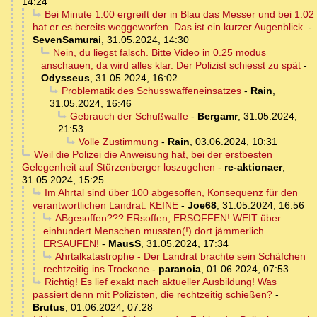
14:24
Bei Minute 1:00 ergreift der in Blau das Messer und bei 1:02
hat er es bereits weggeworfen. Das ist ein kurzer Augenblick.
-
SevenSamurai
,
31.05.2024, 14:30
Nein, du liegst falsch. Bitte Video in 0.25 modus
anschauen, da wird alles klar. Der Polizist schiesst zu spät
-
Odysseus
,
31.05.2024, 16:02
Problematik des Schusswaffeneinsatzes
-
Rain
,
31.05.2024, 16:46
Gebrauch der Schußwaffe
-
Bergamr
,
31.05.2024,
21:53
Volle Zustimmung
-
Rain
,
03.06.2024, 10:31
Weil die Polizei die Anweisung hat, bei der erstbesten
Gelegenheit auf Stürzenberger loszugehen
-
re-aktionaer
,
31.05.2024, 15:25
Im Ahrtal sind über 100 abgesoffen, Konsequenz für den
verantwortlichen Landrat: KEINE
-
Joe68
,
31.05.2024, 16:56
ABgesoffen??? ERsoffen, ERSOFFEN! WEIT über
einhundert Menschen mussten(!) dort jämmerlich
ERSAUFEN!
-
MausS
,
31.05.2024, 17:34
Ahrtalkatastrophe - Der Landrat brachte sein Schäfchen
rechtzeitig ins Trockene
-
paranoia
,
01.06.2024, 07:53
Richtig! Es lief exakt nach aktueller Ausbildung! Was
passiert denn mit Polizisten, die rechtzeitig schießen?
-
Brutus
,
01.06.2024, 07:28