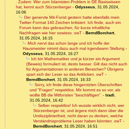
. Zudem: Wer zum Islamisten-Problem in DE Basiswissen
hat, kennt auch Stürzenberger
-
Odysseus
,
31.05.2024,
16:06
Der genervte Mit-Forist gestern hatte ebenfalls mein
Twitter-Format 140 Zeichen kritisiert. Ich finde, auch ein
Forum kann das gebrauchen, für kurze inhaltliche
Nachfragen wie hier sowieso. owT
-
BerndBorchert
,
31.05.2024, 16:15
Mich nervt das schon lange und ich hoffe der
Hausmeister nimmt dazu auch mal irgendwann Stellung
-
Odysseus
,
31.05.2024, 16:27
Ich bin Mathematiker und je kürzer ein Argument
(Beweis) formuliert ist, desto besser. Gilt das nicht auch
für Argumentationen in anderen Bereichen? Übrigens
spart sich der Leser so das Anklicken. owT
-
BerndBorchert
,
31.05.2024, 16:33
Sorry, ich finde diese hingerotzten Überschriften
und "Fragen" respektlos. Mir kommt es so vor, als
wollte BB die Mitforisten "beschäftigen".
-
tradi
,
31.05.2024, 16:42
Selber respektlos! Ich wusste wirklich nicht, wer
Stürzenberger ist, und ärgere mich dann über die
Undiszipliniertheit, nicht daran zu denken, welche
Verständnisprobleme Leser haben könnten. owT
-
BerndBorchert
,
31.05.2024, 16:51