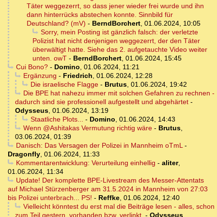
Täter weggezerrt, so dass jener wieder frei wurde und ihn
dann hinterrücks abstechen konnte. Sinnbild für
Deutschland? (mV)
-
BerndBorchert
,
01.06.2024, 10:05
Sorry, mein Posting ist gänzlich falsch: der verletzte
Polizist hat nicht denjenigen weggezerrt, der den Täter
überwältigt hatte. Siehe das 2. aufgetauchte Video weiter
unten. owT
-
BerndBorchert
,
01.06.2024, 15:45
Cui Bono?
-
Domino
,
01.06.2024, 11:21
Ergänzung
-
Friedrich
,
01.06.2024, 12:28
Die israelische Flagge
-
Brutus
,
01.06.2024, 19:42
Die BPE hat nahezu immer mit solchen Gefahren zu rechnen -
dadurch sind sie professionell aufgestellt und abgehärtet
-
Odysseus
,
01.06.2024, 13:19
Staatliche Plots...
-
Domino
,
01.06.2024, 14:43
Wenn @Ashitakas Vermutung richtig wäre
-
Brutus
,
03.06.2024, 01:39
Danisch: Das Versagen der Polizei in Mannheim oTmL
-
Dragonfly
,
01.06.2024, 11:33
Kommentarentwicklung: Verurteilung einhellig
-
aliter
,
01.06.2024, 11:34
Update! Der komplette BPE-Livestream des Messer-Attentats
auf Michael Stürzenberger am 31.5.2024 in Mannheim von 27:03
bis Polizei unterbrach... PS!
-
Reffke
,
01.06.2024, 12:40
Vielleicht könntest du erst mal die Beiträge lesen - alles, schon
zum Teil gestern, vorhanden bzw. verlinkt.
-
Odysseus
,