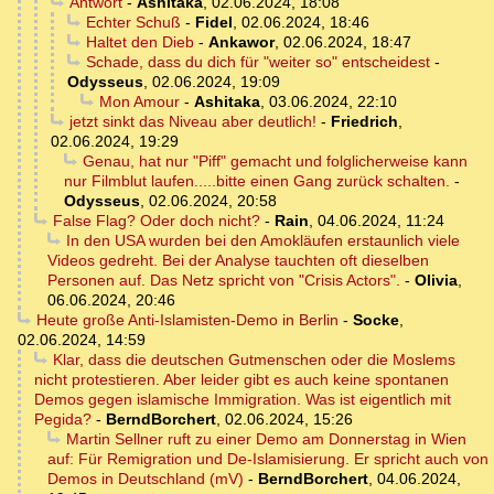
Antwort
-
Ashitaka
,
02.06.2024, 18:08
Echter Schuß
-
Fidel
,
02.06.2024, 18:46
Haltet den Dieb
-
Ankawor
,
02.06.2024, 18:47
Schade, dass du dich für "weiter so" entscheidest
-
Odysseus
,
02.06.2024, 19:09
Mon Amour
-
Ashitaka
,
03.06.2024, 22:10
jetzt sinkt das Niveau aber deutlich!
-
Friedrich
,
02.06.2024, 19:29
Genau, hat nur "Piff" gemacht und folglicherweise kann
nur Filmblut laufen.....bitte einen Gang zurück schalten.
-
Odysseus
,
02.06.2024, 20:58
False Flag? Oder doch nicht?
-
Rain
,
04.06.2024, 11:24
In den USA wurden bei den Amokläufen erstaunlich viele
Videos gedreht. Bei der Analyse tauchten oft dieselben
Personen auf. Das Netz spricht von "Crisis Actors".
-
Olivia
,
06.06.2024, 20:46
Heute große Anti-Islamisten-Demo in Berlin
-
Socke
,
02.06.2024, 14:59
Klar, dass die deutschen Gutmenschen oder die Moslems
nicht protestieren. Aber leider gibt es auch keine spontanen
Demos gegen islamische Immigration. Was ist eigentlich mit
Pegida?
-
BerndBorchert
,
02.06.2024, 15:26
Martin Sellner ruft zu einer Demo am Donnerstag in Wien
auf: Für Remigration und De-Islamisierung. Er spricht auch von
Demos in Deutschland (mV)
-
BerndBorchert
,
04.06.2024,