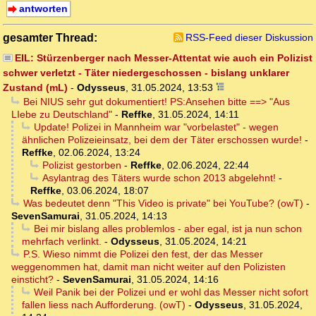
antworten
gesamter Thread:
RSS-Feed dieser Diskussion
EIL: Stürzenberger nach Messer-Attentat wie auch ein Polizist
schwer verletzt - Täter niedergeschossen - bislang unklarer
Zustand (mL)
-
Odysseus
,
31.05.2024, 13:53
Bei NIUS sehr gut dokumentiert! PS:Ansehen bitte ==> "Aus
LIebe zu Deutschland"
-
Reffke
,
31.05.2024, 14:11
Update! Polizei in Mannheim war "vorbelastet" - wegen
ähnlichen Polizeieinsatz, bei dem der Täter erschossen wurde!
-
Reffke
,
02.06.2024, 13:24
Polizist gestorben
-
Reffke
,
02.06.2024, 22:44
Asylantrag des Täters wurde schon 2013 abgelehnt!
-
Reffke
,
03.06.2024, 18:07
Was bedeutet denn "This Video is private" bei YouTube? (owT)
-
SevenSamurai
,
31.05.2024, 14:13
Bei mir bislang alles problemlos - aber egal, ist ja nun schon
mehrfach verlinkt.
-
Odysseus
,
31.05.2024, 14:21
P.S. Wieso nimmt die Polizei den fest, der das Messer
weggenommen hat, damit man nicht weiter auf den Polizisten
einsticht?
-
SevenSamurai
,
31.05.2024, 14:16
Weil Panik bei der Polizei und er wohl das Messer nicht sofort
fallen liess nach Aufforderung. (owT)
-
Odysseus
,
31.05.2024,