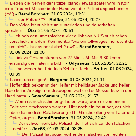
Liegen die Nerven der Polizei blank? etwas später wird in Köln
eine Frau mit Messer in der Hand von der Polizei angeschossen
(mV)
-
BerndBorchert
,
31.05.2024, 19:51
...der Polizei???
-
Reffke
,
31.05.2024, 20:27
Das Video lohnt sich zum runterladen und dauerhaften
speichern
-
Ötzi
,
31.05.2024, 20:51
Ich hab den unverpixelten Video link von NIUS auch schon
verschickt, mit dem Kommentar "wie ein tollwütiges Tier sticht der
um sich" - ist das rassistisch? owT
-
BerndBorchert
,
31.05.2024, 21:00
Link zu Gesamtstream von 27 Min. - Ab Min 9:30 kommt
erstmalig der Täter ins Bild !!
-
Odysseus
,
31.05.2024, 22:21
Und wieder hat Friedrich Schiller Recht
-
Brutus
,
01.06.2024,
09:39
Lasset uns singen!
-
Bergamr
,
31.05.2024, 21:11
Hoffentlich bekommt der Helfer mit hellblauer Jacke und heller
Hose keine Anzeige nur deswegen, weil er das Messer kurz in der
Hand hatte.
-
SevenSamurai
,
31.05.2024, 21:57
Wenn es noch schiefer gelaufen wäre, wäre er von einem
Polizisten erschossen worden. Hier noch ein Youtuber, der sich
über die mediale Relativierung, d.h. Gleichstellung von Täter und
Opfer, ärgert
-
BerndBorchert
,
31.05.2024, 22:42
Der schwer verletzte Polizist, der hat sich auf den falschen
gestürzt
-
Joe68
,
01.06.2024, 08:25
Der Polizist hat sogar vorher den falschen vom echten