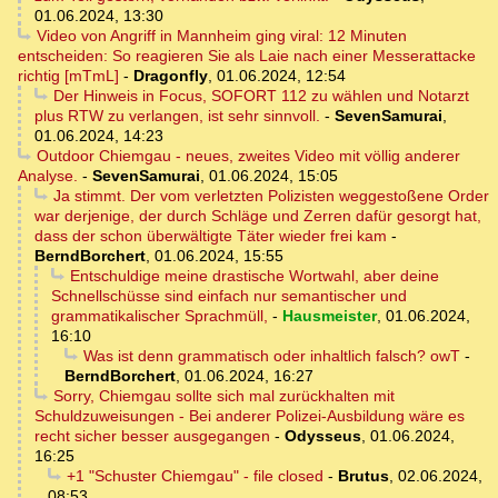
01.06.2024, 13:30
Video von Angriff in Mannheim ging viral: 12 Minuten
entscheiden: So reagieren Sie als Laie nach einer Messerattacke
richtig [mTmL]
-
Dragonfly
,
01.06.2024, 12:54
Der Hinweis in Focus, SOFORT 112 zu wählen und Notarzt
plus RTW zu verlangen, ist sehr sinnvoll.
-
SevenSamurai
,
01.06.2024, 14:23
Outdoor Chiemgau - neues, zweites Video mit völlig anderer
Analyse.
-
SevenSamurai
,
01.06.2024, 15:05
Ja stimmt. Der vom verletzten Polizisten weggestoßene Order
war derjenige, der durch Schläge und Zerren dafür gesorgt hat,
dass der schon überwältigte Täter wieder frei kam
-
BerndBorchert
,
01.06.2024, 15:55
Entschuldige meine drastische Wortwahl, aber deine
Schnellschüsse sind einfach nur semantischer und
grammatikalischer Sprachmüll,
-
Hausmeister
,
01.06.2024,
16:10
Was ist denn grammatisch oder inhaltlich falsch? owT
-
BerndBorchert
,
01.06.2024, 16:27
Sorry, Chiemgau sollte sich mal zurückhalten mit
Schuldzuweisungen - Bei anderer Polizei-Ausbildung wäre es
recht sicher besser ausgegangen
-
Odysseus
,
01.06.2024,
16:25
+1 "Schuster Chiemgau" - file closed
-
Brutus
,
02.06.2024,
08:53