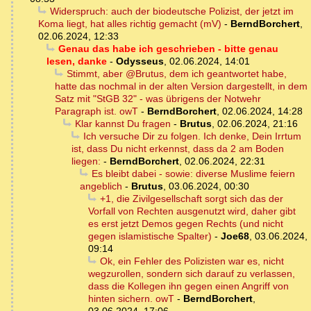
Widerspruch: auch der biodeutsche Polizist, der jetzt im
Koma liegt, hat alles richtig gemacht (mV)
-
BerndBorchert
,
02.06.2024, 12:33
Genau das habe ich geschrieben - bitte genau
lesen, danke
-
Odysseus
,
02.06.2024, 14:01
Stimmt, aber @Brutus, dem ich geantwortet habe,
hatte das nochmal in der alten Version dargestellt, in dem
Satz mit "StGB 32" - was übrigens der Notwehr
Paragraph ist. owT
-
BerndBorchert
,
02.06.2024, 14:28
Klar kannst Du fragen
-
Brutus
,
02.06.2024, 21:16
Ich versuche Dir zu folgen. Ich denke, Dein Irrtum
ist, dass Du nicht erkennst, dass da 2 am Boden
liegen:
-
BerndBorchert
,
02.06.2024, 22:31
Es bleibt dabei - sowie: diverse Muslime feiern
angeblich
-
Brutus
,
03.06.2024, 00:30
+1, die Zivilgesellschaft sorgt sich das der
Vorfall von Rechten ausgenutzt wird, daher gibt
es erst jetzt Demos gegen Rechts (und nicht
gegen islamistische Spalter)
-
Joe68
,
03.06.2024,
09:14
Ok, ein Fehler des Polizisten war es, nicht
wegzurollen, sondern sich darauf zu verlassen,
dass die Kollegen ihn gegen einen Angriff von
hinten sichern. owT
-
BerndBorchert
,