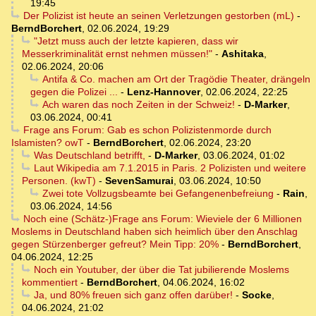
19:45
Der Polizist ist heute an seinen Verletzungen gestorben (mL)
-
BerndBorchert
,
02.06.2024, 19:29
"Jetzt muss auch der letzte kapieren, dass wir
Messerkriminalität ernst nehmen müssen!"
-
Ashitaka
,
02.06.2024, 20:06
Antifa & Co. machen am Ort der Tragödie Theater, drängeln
gegen die Polizei ...
-
Lenz-Hannover
,
02.06.2024, 22:25
Ach waren das noch Zeiten in der Schweiz!
-
D-Marker
,
03.06.2024, 00:41
Frage ans Forum: Gab es schon Polizistenmorde durch
Islamisten? owT
-
BerndBorchert
,
02.06.2024, 23:20
Was Deutschland betrifft,
-
D-Marker
,
03.06.2024, 01:02
Laut Wikipedia am 7.1.2015 in Paris. 2 Polizisten und weitere
Personen. (kwT)
-
SevenSamurai
,
03.06.2024, 10:50
Zwei tote Vollzugsbeamte bei Gefangenenbefreiung
-
Rain
,
03.06.2024, 14:56
Noch eine (Schätz-)Frage ans Forum: Wieviele der 6 Millionen
Moslems in Deutschland haben sich heimlich über den Anschlag
gegen Stürzenberger gefreut? Mein Tipp: 20%
-
BerndBorchert
,
04.06.2024, 12:25
Noch ein Youtuber, der über die Tat jubilierende Moslems
kommentiert
-
BerndBorchert
,
04.06.2024, 16:02
Ja, und 80% freuen sich ganz offen darüber!
-
Socke
,
04.06.2024, 21:02