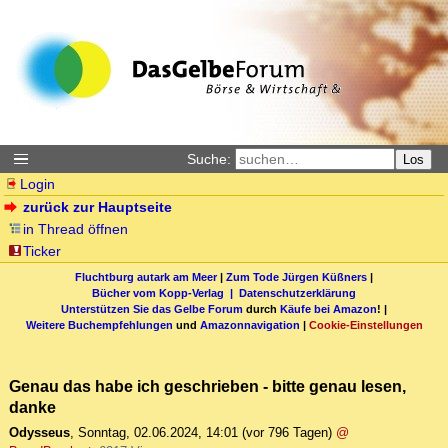
Suche:
Los
Login
zurück zur Hauptseite
in Thread öffnen
Ticker
Fluchtburg autark am Meer
|
Zum Tode Jürgen Küßners
|
Bücher vom Kopp-Verlag |
Datenschutzerklärung
Unterstützen Sie das Gelbe Forum
durch
Käufe bei Amazon
! |
Weitere Buchempfehlungen
und
Amazonnavigation
|
Cookie-Einstellungen
Genau das habe ich geschrieben - bitte genau lesen,
danke
Odysseus
,
Sonntag, 02.06.2024, 14:01
(vor 796 Tagen)
@