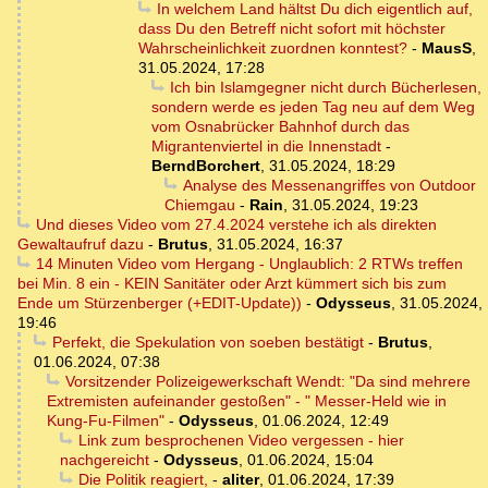
In welchem Land hältst Du dich eigentlich auf,
dass Du den Betreff nicht sofort mit höchster
Wahrscheinlichkeit zuordnen konntest?
-
MausS
,
31.05.2024, 17:28
Ich bin Islamgegner nicht durch Bücherlesen,
sondern werde es jeden Tag neu auf dem Weg
vom Osnabrücker Bahnhof durch das
Migrantenviertel in die Innenstadt
-
BerndBorchert
,
31.05.2024, 18:29
Analyse des Messenangriffes von Outdoor
Chiemgau
-
Rain
,
31.05.2024, 19:23
Und dieses Video vom 27.4.2024 verstehe ich als direkten
Gewaltaufruf dazu
-
Brutus
,
31.05.2024, 16:37
14 Minuten Video vom Hergang - Unglaublich: 2 RTWs treffen
bei Min. 8 ein - KEIN Sanitäter oder Arzt kümmert sich bis zum
Ende um Stürzenberger (+EDIT-Update))
-
Odysseus
,
31.05.2024,
19:46
Perfekt, die Spekulation von soeben bestätigt
-
Brutus
,
01.06.2024, 07:38
Vorsitzender Polizeigewerkschaft Wendt: "Da sind mehrere
Extremisten aufeinander gestoßen" - " Messer-Held wie in
Kung-Fu-Filmen"
-
Odysseus
,
01.06.2024, 12:49
Link zum besprochenen Video vergessen - hier
nachgereicht
-
Odysseus
,
01.06.2024, 15:04
Die Politik reagiert,
-
aliter
,
01.06.2024, 17:39