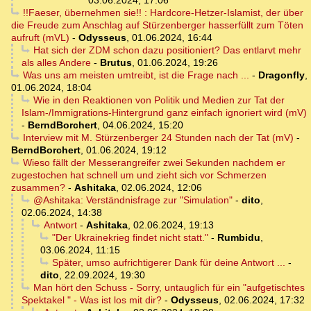
03.06.2024, 17:06
!!Faeser, übernehmen sie!! : Hardcore-Hetzer-Islamist, der über
die Freude zum Anschlag auf Stürzenberger hasserfüllt zum Töten
aufruft (mVL)
-
Odysseus
,
01.06.2024, 16:44
Hat sich der ZDM schon dazu positioniert? Das entlarvt mehr
als alles Andere
-
Brutus
,
01.06.2024, 19:26
Was uns am meisten umtreibt, ist die Frage nach ...
-
Dragonfly
,
01.06.2024, 18:04
Wie in den Reaktionen von Politik und Medien zur Tat der
Islam-/Immigrations-Hintergrund ganz einfach ignoriert wird (mV)
-
BerndBorchert
,
04.06.2024, 15:20
Interview mit M. Stürzenberger 24 Stunden nach der Tat (mV)
-
BerndBorchert
,
01.06.2024, 19:12
Wieso fällt der Messerangreifer zwei Sekunden nachdem er
zugestochen hat schnell um und zieht sich vor Schmerzen
zusammen?
-
Ashitaka
,
02.06.2024, 12:06
@Ashitaka: Verständnisfrage zur "Simulation"
-
dito
,
02.06.2024, 14:38
Antwort
-
Ashitaka
,
02.06.2024, 19:13
"Der Ukrainekrieg findet nicht statt."
-
Rumbidu
,
03.06.2024, 11:15
Später, umso aufrichtigerer Dank für deine Antwort ...
-
dito
,
22.09.2024, 19:30
Man hört den Schuss - Sorry, untauglich für ein "aufgetischtes
Spektakel " - Was ist los mit dir?
-
Odysseus
,
02.06.2024, 17:32