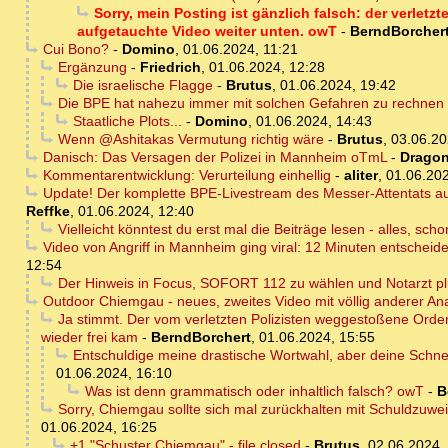
Sorry, mein Posting ist gänzlich falsch: der verletzt
aufgetauchte Video weiter unten. owT
-
BerndBorcher
Cui Bono?
-
Domino
,
01.06.2024, 11:21
Ergänzung
-
Friedrich
,
01.06.2024, 12:28
Die israelische Flagge
-
Brutus
,
01.06.2024, 19:42
Die BPE hat nahezu immer mit solchen Gefahren zu rechnen - 
Staatliche Plots...
-
Domino
,
01.06.2024, 14:43
Wenn @Ashitakas Vermutung richtig wäre
-
Brutus
,
03.06.20
Danisch: Das Versagen der Polizei in Mannheim oTmL
-
Dragon
Kommentarentwicklung: Verurteilung einhellig
-
aliter
,
01.06.202
Update! Der komplette BPE-Livestream des Messer-Attentats auf
Reffke
,
01.06.2024, 12:40
Vielleicht könntest du erst mal die Beiträge lesen - alles, sch
Video von Angriff in Mannheim ging viral: 12 Minuten entscheid
12:54
Der Hinweis in Focus, SOFORT 112 zu wählen und Notarzt plu
Outdoor Chiemgau - neues, zweites Video mit völlig anderer An
Ja stimmt. Der vom verletzten Polizisten weggestoßene Order
wieder frei kam
-
BerndBorchert
,
01.06.2024, 15:55
Entschuldige meine drastische Wortwahl, aber deine Schne
01.06.2024, 16:10
Was ist denn grammatisch oder inhaltlich falsch? owT
-
B
Sorry, Chiemgau sollte sich mal zurückhalten mit Schuldzuwe
01.06.2024, 16:25
+1 "Schuster Chiemgau" - file closed
-
Brutus
,
02.06.2024,