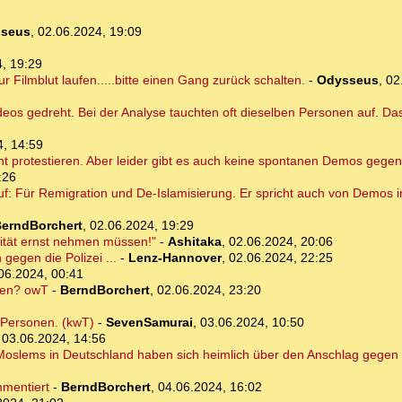
seus
,
02.06.2024, 19:09
, 19:29
r Filmblut laufen.....bitte einen Gang zurück schalten.
-
Odysseus
,
02
eos gedreht. Bei der Analyse tauchten oft dieselben Personen auf. Das 
4, 14:59
 protestieren. Aber leider gibt es auch keine spontanen Demos gegen
:26
uf: Für Remigration und De-Islamisierung. Er spricht auch von Demos 
erndBorchert
,
02.06.2024, 19:29
lität ernst nehmen müssen!"
-
Ashitaka
,
02.06.2024, 20:06
gegen die Polizei ...
-
Lenz-Hannover
,
02.06.2024, 22:25
06.2024, 00:41
ten? owT
-
BerndBorchert
,
02.06.2024, 23:20
e Personen. (kwT)
-
SevenSamurai
,
03.06.2024, 10:50
,
03.06.2024, 14:56
 Moslems in Deutschland haben sich heimlich über den Anschlag gegen
mmentiert
-
BerndBorchert
,
04.06.2024, 16:02