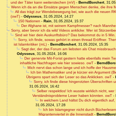
und der Täter kann weiterstechen (mV)
-
BerndBorchert
,
31.05
Wenn ich da an die Einsätze gegen Menschen denke, die ihre Ma
All das trägt zur Wendebewegung bei, wie auch die neuen RK
(owT)
-
Odysseus
,
31.05.2024, 14:27
150 Nationen
-
Rain
,
31.05.2024, 15:37
Der Afghane ist, mit seinem Kampfmesser? nach Mannhe
Sorry, aber bevor ich da wild Videos anklicke: Wer ist Stürzenb
Sind wir hier dein Auskunftsbüro? Das bekommst du in 5 Min. s
Sorry, ich finde, sowas gehört in einen thread Eröffner. T
ist Islamkritiker (mL)
-
BerndBorchert
,
31.05.2024, 15:35
Sagt der, der das Forum am liebsten als Chat missbrauc
Odysseus
,
31.05.2024, 16:06
Der genervte Mit-Forist gestern hatte ebenfalls mein Tw
inhaltliche Nachfragen wie hier sowieso. owT
-
BerndBorc
Mich nervt das schon lange und ich hoffe der Hausme
Ich bin Mathematiker und je kürzer ein Argument (Be
Übrigens spart sich der Leser so das Anklicken. owT
-
Sorry, ich finde diese hingerotzten Überschriften u
31.05.2024, 16:42
Selber respektlos! Ich wusste wirklich nicht, we
Verständnisprobleme Leser haben könnten. owT
-
In welchem Land hältst Du dich eigentlich auf,
31.05.2024, 17:28
Ich bin Islamgegner nicht durch Bücherles
Migrantenviertel in die Innenstadt
-
BerndBorc