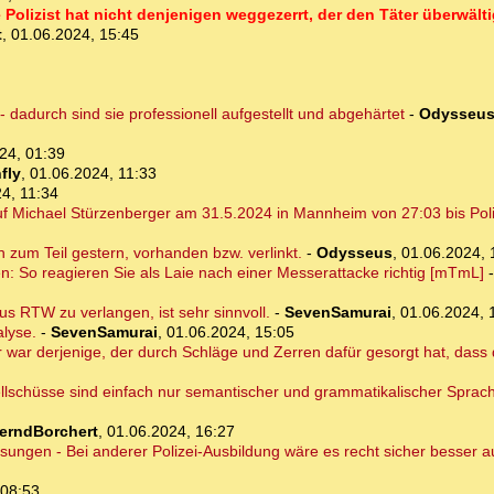
e Polizist hat nicht denjenigen weggezerrt, der den Täter überwälti
t
,
01.06.2024, 15:45
dadurch sind sie professionell aufgestellt und abgehärtet
-
Odysseu
24, 01:39
fly
,
01.06.2024, 11:33
4, 11:34
 Michael Stürzenberger am 31.5.2024 in Mannheim von 27:03 bis Poliz
on zum Teil gestern, vorhanden bzw. verlinkt.
-
Odysseus
,
01.06.2024, 
en: So reagieren Sie als Laie nach einer Messerattacke richtig [mTmL]
s RTW zu verlangen, ist sehr sinnvoll.
-
SevenSamurai
,
01.06.2024, 
alyse.
-
SevenSamurai
,
01.06.2024, 15:05
 war derjenige, der durch Schläge und Zerren dafür gesorgt hat, dass 
llschüsse sind einfach nur semantischer und grammatikalischer Sprach
erndBorchert
,
01.06.2024, 16:27
isungen - Bei anderer Polizei-Ausbildung wäre es recht sicher besser
 08:53