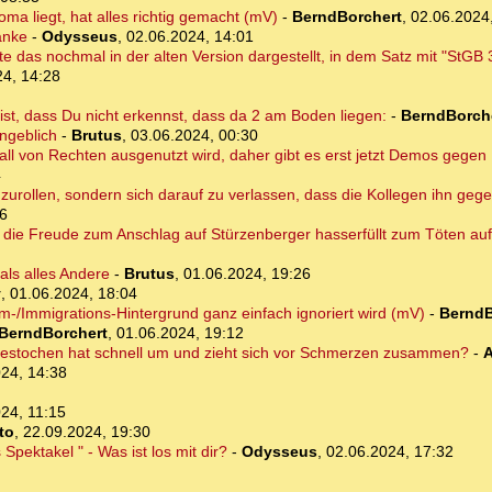
oma liegt, hat alles richtig gemacht (mV)
-
BerndBorchert
,
02.06.2024
anke
-
Odysseus
,
02.06.2024, 14:01
 das nochmal in der alten Version dargestellt, in dem Satz mit "StGB 
24, 14:28
 ist, dass Du nicht erkennst, dass da 2 am Boden liegen:
-
BerndBorch
angeblich
-
Brutus
,
03.06.2024, 00:30
orfall von Rechten ausgenutzt wird, daher gibt es erst jetzt Demos gege
4
gzurollen, sondern sich darauf zu verlassen, dass die Kollegen ihn gege
06
r die Freude zum Anschlag auf Stürzenberger hasserfüllt zum Töten auf
als alles Andere
-
Brutus
,
01.06.2024, 19:26
y
,
01.06.2024, 18:04
am-/Immigrations-Hintergrund ganz einfach ignoriert wird (mV)
-
BerndB
BerndBorchert
,
01.06.2024, 19:12
gestochen hat schnell um und zieht sich vor Schmerzen zusammen?
-
A
24, 14:38
24, 11:15
to
,
22.09.2024, 19:30
Spektakel " - Was ist los mit dir?
-
Odysseus
,
02.06.2024, 17:32