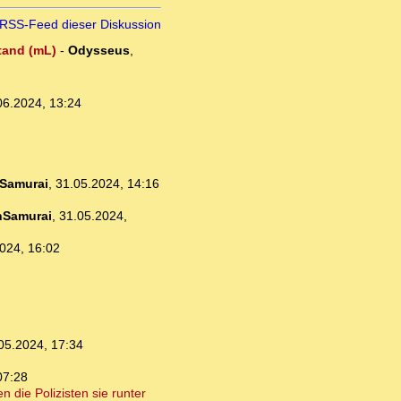
RSS-Feed dieser Diskussion
stand (mL)
-
Odysseus
,
06.2024, 13:24
Samurai
,
31.05.2024, 14:16
nSamurai
,
31.05.2024,
024, 16:02
05.2024, 17:34
07:28
 die Polizisten sie runter