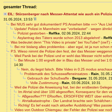
gesamter Thread:
EIL: Stürzenberger nach Messer-Attentat wie auch ein Polizis
31.05.2024, 13:53
Bei NIUS sehr gut dokumentiert! PS:Ansehen bitte ==> "Aus LI
Update! Polizei in Mannheim war "vorbelastet" - wegen ähnli
Polizist gestorben
-
Reffke
,
02.06.2024, 22:44
Asylantrag des Täters wurde schon 2013 abgelehnt!
-
Reff
Was bedeutet denn "This Video is private" bei YouTube? (owT)
Bei mir bislang alles problemlos - aber egal, ist ja nun schon 
P.S. Wieso nimmt die Polizei den fest, der das Messer weggenom
Weil Panik bei der Polizei und er wohl das Messer nicht sofort
Bei Minute 1:00 ergreift der in Blau das Messer und bei 1:0
14:30
Nein, du liegst falsch. Bitte Video in 0.25 modus anschauen
Problematik des Schusswaffeneinsatzes
-
Rain
,
31.05.
Gebrauch der Schußwaffe
-
Bergamr
,
31.05.2024, 2
Volle Zustimmung
-
Rain
,
03.06.2024, 10:31
Weil die Polizei die Anweisung hat, bei der erstbesten Geleg
Im Ahrtal sind über 100 abgesoffen, Konsequenz für den v
ABgesoffen??? ERsoffen, ERSOFFEN! WEIT über einhun
Ahrtalkatastrophe - Der Landrat brachte sein Schäfchen r
Richtig! Es lief exakt nach aktueller Ausbildung! Was passie
Video von Outdoor Chiemgau: der Fehler der Polizei war noch g