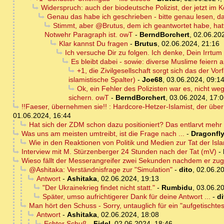
Widerspruch: auch der biodeutsche Polizist, der jetzt im K
Genau das habe ich geschrieben - bitte genau lesen, d
Stimmt, aber @Brutus, dem ich geantwortet habe, hatte
Notwehr Paragraph ist. owT
-
BerndBorchert
,
02.06.20
Klar kannst Du fragen
-
Brutus
,
02.06.2024, 21:16
Ich versuche Dir zu folgen. Ich denke, Dein Irrtum
Es bleibt dabei - sowie: diverse Muslime feiern 
+1, die Zivilgesellschaft sorgt sich das der V
islamistische Spalter)
-
Joe68
,
03.06.2024, 09:1
Ok, ein Fehler des Polizisten war es, nicht we
sichern. owT
-
BerndBorchert
,
03.06.2024, 17:
!!Faeser, übernehmen sie!! : Hardcore-Hetzer-Islamist, der übe
01.06.2024, 16:44
Hat sich der ZDM schon dazu positioniert? Das entlarvt mehr 
Was uns am meisten umtreibt, ist die Frage nach ...
-
Dragonfl
Wie in den Reaktionen von Politik und Medien zur Tat der Isl
Interview mit M. Stürzenberger 24 Stunden nach der Tat (mV)
-
Wieso fällt der Messerangreifer zwei Sekunden nachdem er zu
@Ashitaka: Verständnisfrage zur "Simulation"
-
dito
,
02.06.20
Antwort
-
Ashitaka
,
02.06.2024, 19:13
"Der Ukrainekrieg findet nicht statt."
-
Rumbidu
,
03.06.20
Später, umso aufrichtigerer Dank für deine Antwort ...
-
di
Man hört den Schuss - Sorry, untauglich für ein "aufgetischtes 
Antwort
-
Ashitaka
,
02.06.2024, 18:08
Echter Schuß
-
Fidel
,
02.06.2024, 18:46