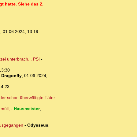
gt hatte. Siehe das 2.
s
,
01.06.2024, 13:19
ei unterbrach... PS!
-
13:30
-
Dragonfly
,
01.06.2024,
14:23
der schon überwältigte Täter
müll,
-
Hausmeister
,
 ausgegangen
-
Odysseus
,