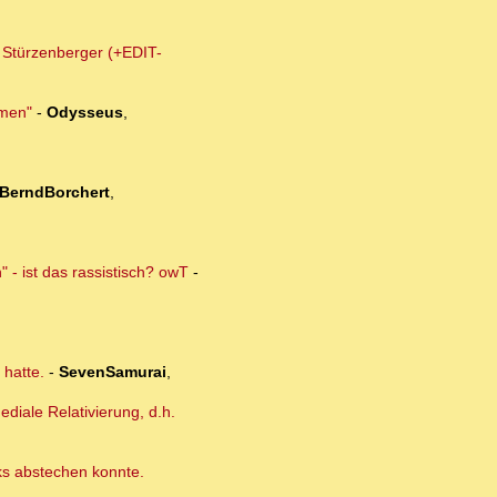
m Stürzenberger (+EDIT-
lmen"
-
Odysseus
,
BerndBorchert
,
 - ist das rassistisch? owT
-
 hatte.
-
SevenSamurai
,
diale Relativierung, d.h.
cks abstechen konnte.