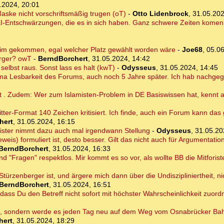
.2024, 20:01
ske nicht vorschriftsmäßig trugen (oT)
-
Otto Lidenbrock
,
31.05.202
I-Entschwärzungen, die es in sich haben. Ganz schwere Zeiten komen 
im gekommen, egal welcher Platz gewählt worden wäre
-
Joe68
,
05.06
erger? owT
-
BerndBorchert
,
31.05.2024, 14:42
elbst raus. Sonst lass es halt (kwT)
-
Odysseus
,
31.05.2024, 14:45
hema Lesbarkeit des Forums, auch noch 5 Jahre später. Ich hab nachge
ht . Zudem: Wer zum Islamisten-Problem in DE Basiswissen hat, kennt 
itter-Format 140 Zeichen kritisiert. Ich finde, auch ein Forum kann das
hert
,
31.05.2024, 16:15
ister nimmt dazu auch mal irgendwann Stellung
-
Odysseus
,
31.05.20
weis) formuliert ist, desto besser. Gilt das nicht auch für Argumentati
BerndBorchert
,
31.05.2024, 16:33
nd "Fragen" respektlos. Mir kommt es so vor, als wollte BB die Mitforist
r Stürzenberger ist, und ärgere mich dann über die Undiszipliniertheit, 
BerndBorchert
,
31.05.2024, 16:51
 dass Du den Betreff nicht sofort mit höchster Wahrscheinlichkeit zuor
en, sondern werde es jeden Tag neu auf dem Weg vom Osnabrücker Ba
hert
,
31.05.2024, 18:29