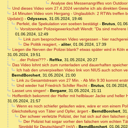
Analyse des Messenangriffes von Outdoo
Und dieses Video vom 27.4.2024 verstehe ich als direkten Gewa
14 Minuten Video vom Hergang - Unglaublich: 2 RTWs treffen be
Update))
-
Odysseus
,
31.05.2024, 19:46
Perfekt, die Spekulation von soeben bestätigt
-
Brutus
,
01.06
Vorsitzender Polizeigewerkschaft Wendt: "Da sind mehrere 
01.06.2024, 12:49
Link zum besprochenen Video vergessen - hier nachgerei
Die Politik reagiert,
-
aliter
,
01.06.2024, 17:39
Liegen die Nerven der Polizei blank? etwas später wird in Köln
31.05.2024, 19:51
...der Polizei???
-
Reffke
,
31.05.2024, 20:27
Das Video lohnt sich zum runterladen und dauerhaften speiche
Ich hab den unverpixelten Video link von NIUS auch schon vers
BerndBorchert
,
31.05.2024, 21:00
Link zu Gesamtstream von 27 Min. - Ab Min 9:30 kommt erstmal
Und wieder hat Friedrich Schiller Recht
-
Brutus
,
01.06.2024,
Lasset uns singen!
-
Bergamr
,
31.05.2024, 21:11
Hoffentlich bekommt der Helfer mit hellblauer Jacke und heller
31.05.2024, 21:57
Wenn es noch schiefer gelaufen wäre, wäre er von einem Poliz
Gleichstellung von Täter und Opfer, ärgert
-
BerndBorchert
,
31
Der schwer verletzte Polizist, der hat sich auf den falschen 
Der Polizist hat sogar vorher den falschen vom echten Tä
Sinnbild für Deutschland? (mV)
-
BerndBorchert
,
01.06.202