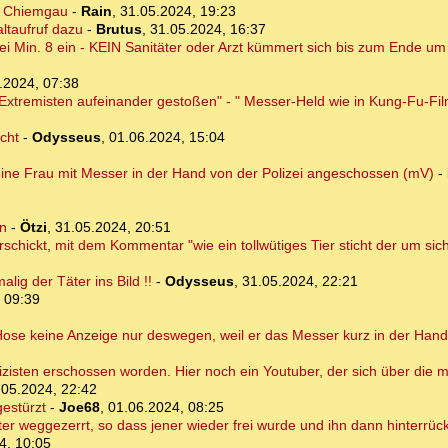
r Chiemgau
-
Rain
,
31.05.2024, 19:23
ltaufruf dazu
-
Brutus
,
31.05.2024, 16:37
i Min. 8 ein - KEIN Sanitäter oder Arzt kümmert sich bis zum Ende u
.2024, 07:38
Extremisten aufeinander gestoßen" - " Messer-Held wie in Kung-Fu-Fi
cht
-
Odysseus
,
01.06.2024, 15:04
 eine Frau mit Messer in der Hand von der Polizei angeschossen (mV)
-
rn
-
Ötzi
,
31.05.2024, 20:51
chickt, mit dem Kommentar "wie ein tollwütiges Tier sticht der um sich"
ig der Täter ins Bild !!
-
Odysseus
,
31.05.2024, 22:21
 09:39
 Hose keine Anzeige nur deswegen, weil er das Messer kurz in der Hand
isten erschossen worden. Hier noch ein Youtuber, der sich über die me
.05.2024, 22:42
gestürzt
-
Joe68
,
01.06.2024, 08:25
ter weggezerrt, so dass jener wieder frei wurde und ihn dann hinterrü
4, 10:05