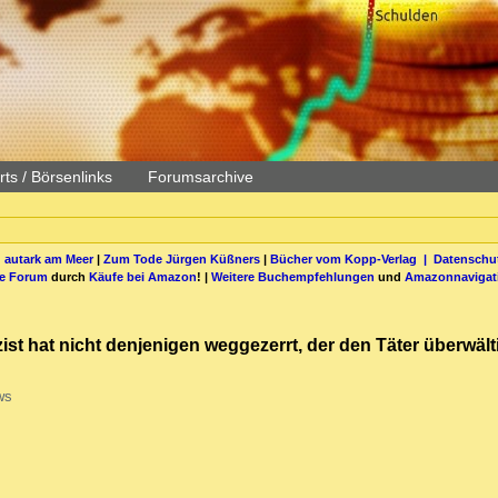
ts / Börsenlinks
Forumsarchive
 autark am Meer
|
Zum Tode Jürgen Küßners
|
Bücher vom Kopp-Verlag |
Datenschut
be Forum
durch
Käufe bei Amazon
! |
Weitere Buchempfehlungen
und
Amazonnavigat
izist hat nicht denjenigen weggezerrt, der den Täter überwälti
ws