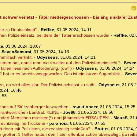
t schwer verletzt - Täter niedergeschossen - bislang unklarer Zu
ebe zu Deutschland"
-
Reffke
,
31.05.2024, 14:11
chen Polizeieinsatz, bei dem der Täter erschossen wurde!
-
Reffke
,
02.
ke
,
03.06.2024, 18:07
-
SevenSamurai
,
31.05.2024, 14:13
mehrfach verlinkt.
-
Odysseus
,
31.05.2024, 14:21
men hat, damit man nicht weiter auf den Polizisten einsticht?
-
Seven
 fallen liess nach Aufforderung. (owT)
-
Odysseus
,
31.05.2024, 14:24
2 hat er es bereits weggeworfen. Das ist ein kurzer Augenblick.
-
Seve
, da wird alles klar. Der Polizist schiesst zu spät
-
Odysseus
,
31.05.2
2024, 16:46
1:53
enheit auf Stürzenberger loszugehen
-
re-aktionaer
,
31.05.2024, 15:25
erantwortlichen Landrat: KEINE
-
Joe68
,
31.05.2024, 16:56
dert Menschen mussten(!) dort jämmerlich ERSAUFEN!
-
MausS
,
31.
echtzeitig ins Trockene
-
paranoia
,
01.06.2024, 07:53
rt denn mit Polizisten, die rechtzeitig schießen?
-
Brutus
,
01.06.2024, 
rößer: 3 Helfer hatten den Täter offenbar schon überwältigt, da reißen