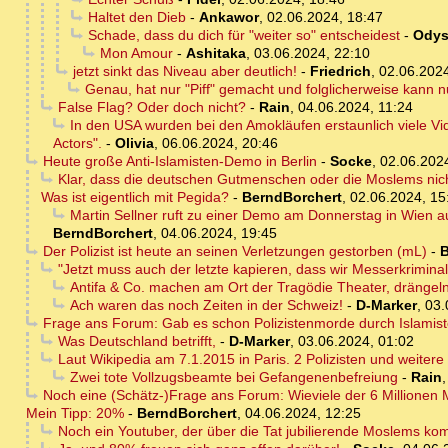
Haltet den Dieb
-
Ankawor
,
02.06.2024, 18:47
Schade, dass du dich für "weiter so" entscheidest
-
Odys
Mon Amour
-
Ashitaka
,
03.06.2024, 22:10
jetzt sinkt das Niveau aber deutlich!
-
Friedrich
,
02.06.2024
Genau, hat nur "Piff" gemacht und folglicherweise kann nu
False Flag? Oder doch nicht?
-
Rain
,
04.06.2024, 11:24
In den USA wurden bei den Amokläufen erstaunlich viele Vid
Actors".
-
Olivia
,
06.06.2024, 20:46
Heute große Anti-Islamisten-Demo in Berlin
-
Socke
,
02.06.202
Klar, dass die deutschen Gutmenschen oder die Moslems nicht
Was ist eigentlich mit Pegida?
-
BerndBorchert
,
02.06.2024, 15
Martin Sellner ruft zu einer Demo am Donnerstag in Wien a
BerndBorchert
,
04.06.2024, 19:45
Der Polizist ist heute an seinen Verletzungen gestorben (mL)
-
B
"Jetzt muss auch der letzte kapieren, dass wir Messerkrimina
Antifa & Co. machen am Ort der Tragödie Theater, drängeln 
Ach waren das noch Zeiten in der Schweiz!
-
D-Marker
,
03.
Frage ans Forum: Gab es schon Polizistenmorde durch Islamis
Was Deutschland betrifft,
-
D-Marker
,
03.06.2024, 01:02
Laut Wikipedia am 7.1.2015 in Paris. 2 Polizisten und weiter
Zwei tote Vollzugsbeamte bei Gefangenenbefreiung
-
Rain
Noch eine (Schätz-)Frage ans Forum: Wieviele der 6 Millionen
Mein Tipp: 20%
-
BerndBorchert
,
04.06.2024, 12:25
Noch ein Youtuber, der über die Tat jubilierende Moslems ko