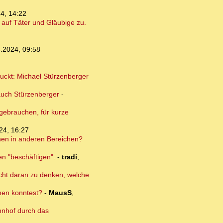
4, 14:22
auf Täter und Gläubige zu.
.2024, 09:58
guckt: Michael Stürzenberger
auch Stürzenberger
-
 gebrauchen, für kurze
24, 16:27
onen in anderen Bereichen?
en "beschäftigen".
-
tradi
,
nicht daran zu denken, welche
dnen konntest?
-
MausS
,
hnhof durch das