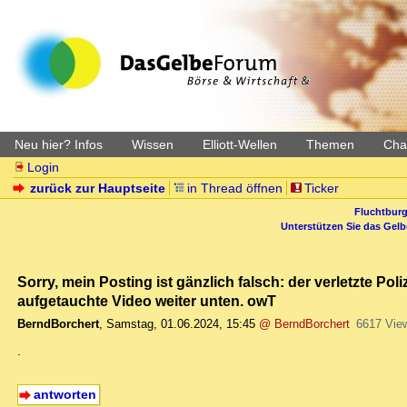
Neu hier? Infos
Wissen
Elliott-Wellen
Themen
Char
Login
zurück zur Hauptseite
in Thread öffnen
Ticker
Fluchtburg
Unterstützen Sie das Gel
Sorry, mein Posting ist gänzlich falsch: der verletzte Pol
aufgetauchte Video weiter unten. owT
BerndBorchert
,
Samstag, 01.06.2024, 15:45
@ BerndBorchert
6617 Vie
.
antworten