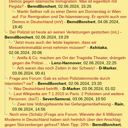
Demos gegen islamische Immigration. Was ist eigentlich mit
Pegida?
-
BerndBorchert
,
02.06.2024, 15:26
Martin Sellner ruft zu einer Demo am Donnerstag in Wien
auf: Für Remigration und De-Islamisierung. Er spricht auch von
Demos in Deutschland (mV)
-
BerndBorchert
,
04.06.2024,
19:45
Der Polizist ist heute an seinen Verletzungen gestorben (mL)
-
BerndBorchert
,
02.06.2024, 19:29
"Jetzt muss auch der letzte kapieren, dass wir
Messerkriminalität ernst nehmen müssen!"
-
Ashitaka
,
02.06.2024, 20:06
Antifa & Co. machen am Ort der Tragödie Theater, drängeln
gegen die Polizei ...
-
Lenz-Hannover
,
02.06.2024, 22:25
Ach waren das noch Zeiten in der Schweiz!
-
D-Marker
,
03.06.2024, 00:41
Frage ans Forum: Gab es schon Polizistenmorde durch
Islamisten? owT
-
BerndBorchert
,
02.06.2024, 23:20
Was Deutschland betrifft,
-
D-Marker
,
03.06.2024, 01:02
Laut Wikipedia am 7.1.2015 in Paris. 2 Polizisten und weitere
Personen. (kwT)
-
SevenSamurai
,
03.06.2024, 10:50
Zwei tote Vollzugsbeamte bei Gefangenenbefreiung
-
Rain
,
03.06.2024, 14:56
Noch eine (Schätz-)Frage ans Forum: Wieviele der 6 Millionen
Moslems in Deutschland haben sich heimlich über den Anschlag
gegen Stürzenberger gefreut? Mein Tipp: 20%
-
BerndBorchert
,