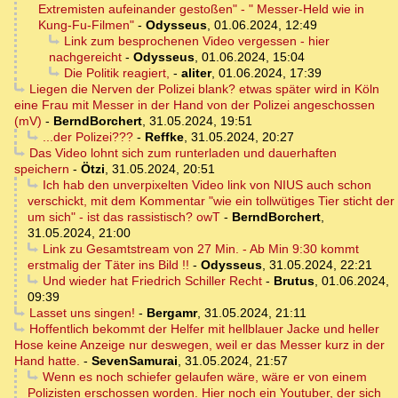
Extremisten aufeinander gestoßen" - " Messer-Held wie in
Kung-Fu-Filmen"
-
Odysseus
,
01.06.2024, 12:49
Link zum besprochenen Video vergessen - hier
nachgereicht
-
Odysseus
,
01.06.2024, 15:04
Die Politik reagiert,
-
aliter
,
01.06.2024, 17:39
Liegen die Nerven der Polizei blank? etwas später wird in Köln
eine Frau mit Messer in der Hand von der Polizei angeschossen
(mV)
-
BerndBorchert
,
31.05.2024, 19:51
...der Polizei???
-
Reffke
,
31.05.2024, 20:27
Das Video lohnt sich zum runterladen und dauerhaften
speichern
-
Ötzi
,
31.05.2024, 20:51
Ich hab den unverpixelten Video link von NIUS auch schon
verschickt, mit dem Kommentar "wie ein tollwütiges Tier sticht der
um sich" - ist das rassistisch? owT
-
BerndBorchert
,
31.05.2024, 21:00
Link zu Gesamtstream von 27 Min. - Ab Min 9:30 kommt
erstmalig der Täter ins Bild !!
-
Odysseus
,
31.05.2024, 22:21
Und wieder hat Friedrich Schiller Recht
-
Brutus
,
01.06.2024,
09:39
Lasset uns singen!
-
Bergamr
,
31.05.2024, 21:11
Hoffentlich bekommt der Helfer mit hellblauer Jacke und heller
Hose keine Anzeige nur deswegen, weil er das Messer kurz in der
Hand hatte.
-
SevenSamurai
,
31.05.2024, 21:57
Wenn es noch schiefer gelaufen wäre, wäre er von einem
Polizisten erschossen worden. Hier noch ein Youtuber, der sich