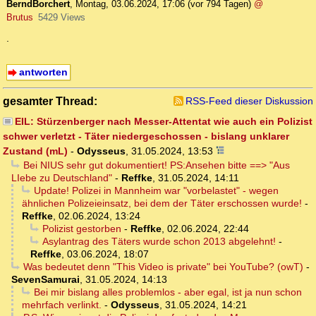
BerndBorchert
,
Montag, 03.06.2024, 17:06
(vor 794 Tagen)
@
Brutus
5429 Views
.
antworten
gesamter Thread:
RSS-Feed dieser Diskussion
EIL: Stürzenberger nach Messer-Attentat wie auch ein Polizist
schwer verletzt - Täter niedergeschossen - bislang unklarer
Zustand (mL)
-
Odysseus
,
31.05.2024, 13:53
Bei NIUS sehr gut dokumentiert! PS:Ansehen bitte ==> "Aus
LIebe zu Deutschland"
-
Reffke
,
31.05.2024, 14:11
Update! Polizei in Mannheim war "vorbelastet" - wegen
ähnlichen Polizeieinsatz, bei dem der Täter erschossen wurde!
-
Reffke
,
02.06.2024, 13:24
Polizist gestorben
-
Reffke
,
02.06.2024, 22:44
Asylantrag des Täters wurde schon 2013 abgelehnt!
-
Reffke
,
03.06.2024, 18:07
Was bedeutet denn "This Video is private" bei YouTube? (owT)
-
SevenSamurai
,
31.05.2024, 14:13
Bei mir bislang alles problemlos - aber egal, ist ja nun schon
mehrfach verlinkt.
-
Odysseus
,
31.05.2024, 14:21