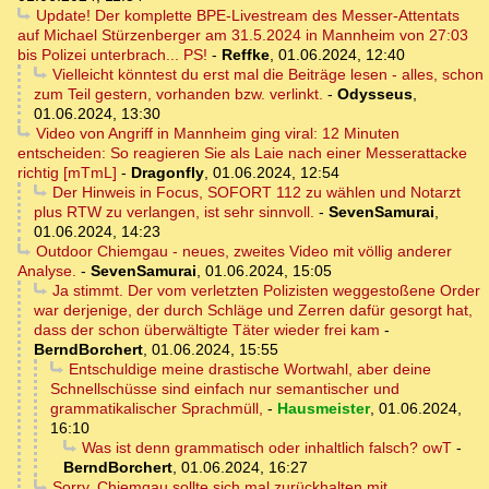
Update! Der komplette BPE-Livestream des Messer-Attentats
auf Michael Stürzenberger am 31.5.2024 in Mannheim von 27:03
bis Polizei unterbrach... PS!
-
Reffke
,
01.06.2024, 12:40
Vielleicht könntest du erst mal die Beiträge lesen - alles, schon
zum Teil gestern, vorhanden bzw. verlinkt.
-
Odysseus
,
01.06.2024, 13:30
Video von Angriff in Mannheim ging viral: 12 Minuten
entscheiden: So reagieren Sie als Laie nach einer Messerattacke
richtig [mTmL]
-
Dragonfly
,
01.06.2024, 12:54
Der Hinweis in Focus, SOFORT 112 zu wählen und Notarzt
plus RTW zu verlangen, ist sehr sinnvoll.
-
SevenSamurai
,
01.06.2024, 14:23
Outdoor Chiemgau - neues, zweites Video mit völlig anderer
Analyse.
-
SevenSamurai
,
01.06.2024, 15:05
Ja stimmt. Der vom verletzten Polizisten weggestoßene Order
war derjenige, der durch Schläge und Zerren dafür gesorgt hat,
dass der schon überwältigte Täter wieder frei kam
-
BerndBorchert
,
01.06.2024, 15:55
Entschuldige meine drastische Wortwahl, aber deine
Schnellschüsse sind einfach nur semantischer und
grammatikalischer Sprachmüll,
-
Hausmeister
,
01.06.2024,
16:10
Was ist denn grammatisch oder inhaltlich falsch? owT
-
BerndBorchert
,
01.06.2024, 16:27
Sorry, Chiemgau sollte sich mal zurückhalten mit