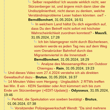
Selber respektlos! Ich wusste wirklich nicht, wer
Stürzenberger ist, und ärgere mich dann über die
Undiszipliniertheit, nicht daran zu denken, welche
Verständnisprobleme Leser haben könnten. owT
-
BerndBorchert
,
31.05.2024, 16:51
In welchem Land hältst Du dich eigentlich auf,
dass Du den Betreff nicht sofort mit höchster
Wahrscheinlichkeit zuordnen konntest?
-
MausS
,
31.05.2024, 17:28
Ich bin Islamgegner nicht durch Bücherlesen,
sondern werde es jeden Tag neu auf dem Weg
vom Osnabrücker Bahnhof durch das
Migrantenviertel in die Innenstadt
-
BerndBorchert
,
31.05.2024, 18:29
Analyse des Messenangriffes von Outdoor
Chiemgau
-
Rain
,
31.05.2024, 19:23
Und dieses Video vom 27.4.2024 verstehe ich als direkten
Gewaltaufruf dazu
-
Brutus
,
31.05.2024, 16:37
14 Minuten Video vom Hergang - Unglaublich: 2 RTWs treffen
bei Min. 8 ein - KEIN Sanitäter oder Arzt kümmert sich bis zum
Ende um Stürzenberger (+EDIT-Update))
-
Odysseus
,
31.05.2024,
19:46
Perfekt, die Spekulation von soeben bestätigt
-
Brutus
,
01.06.2024, 07:38
Vorsitzender Polizeigewerkschaft Wendt: "Da sind mehrere