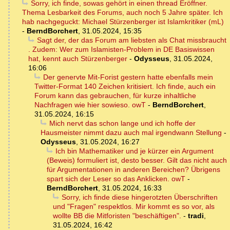
Sorry, ich finde, sowas gehört in einen thread Eröffner.
Thema Lesbarkeit des Forums, auch noch 5 Jahre später. Ich
hab nachgeguckt: Michael Stürzenberger ist Islamkritiker (mL)
-
BerndBorchert
,
31.05.2024, 15:35
Sagt der, der das Forum am liebsten als Chat missbraucht
. Zudem: Wer zum Islamisten-Problem in DE Basiswissen
hat, kennt auch Stürzenberger
-
Odysseus
,
31.05.2024,
16:06
Der genervte Mit-Forist gestern hatte ebenfalls mein
Twitter-Format 140 Zeichen kritisiert. Ich finde, auch ein
Forum kann das gebrauchen, für kurze inhaltliche
Nachfragen wie hier sowieso. owT
-
BerndBorchert
,
31.05.2024, 16:15
Mich nervt das schon lange und ich hoffe der
Hausmeister nimmt dazu auch mal irgendwann Stellung
-
Odysseus
,
31.05.2024, 16:27
Ich bin Mathematiker und je kürzer ein Argument
(Beweis) formuliert ist, desto besser. Gilt das nicht auch
für Argumentationen in anderen Bereichen? Übrigens
spart sich der Leser so das Anklicken. owT
-
BerndBorchert
,
31.05.2024, 16:33
Sorry, ich finde diese hingerotzten Überschriften
und "Fragen" respektlos. Mir kommt es so vor, als
wollte BB die Mitforisten "beschäftigen".
-
tradi
,
31.05.2024, 16:42