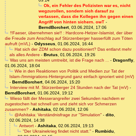
09:14
Ok, ein Fehler des Polizisten war es, nicht
wegzurollen, sondern sich darauf zu
verlassen, dass die Kollegen ihn gegen einen
Angriff von hinten sichern. owT
-
BerndBorchert
,
03.06.2024, 17:06
!!Faeser, übernehmen sie!! : Hardcore-Hetzer-Islamist, der über
die Freude zum Anschlag auf Stürzenberger hasserfüllt zum Töten
aufruft (mVL)
-
Odysseus
,
01.06.2024, 16:44
Hat sich der ZDM schon dazu positioniert? Das entlarvt mehr
als alles Andere
-
Brutus
,
01.06.2024, 19:26
Was uns am meisten umtreibt, ist die Frage nach ...
-
Dragonfly
,
01.06.2024, 18:04
Wie in den Reaktionen von Politik und Medien zur Tat der
Islam-/Immigrations-Hintergrund ganz einfach ignoriert wird (mV)
-
BerndBorchert
,
04.06.2024, 15:20
Interview mit M. Stürzenberger 24 Stunden nach der Tat (mV)
-
BerndBorchert
,
01.06.2024, 19:12
Wieso fällt der Messerangreifer zwei Sekunden nachdem er
zugestochen hat schnell um und zieht sich vor Schmerzen
zusammen?
-
Ashitaka
,
02.06.2024, 12:06
@Ashitaka: Verständnisfrage zur "Simulation"
-
dito
,
02.06.2024, 14:38
Antwort
-
Ashitaka
,
02.06.2024, 19:13
"Der Ukrainekrieg findet nicht statt."
-
Rumbidu
,