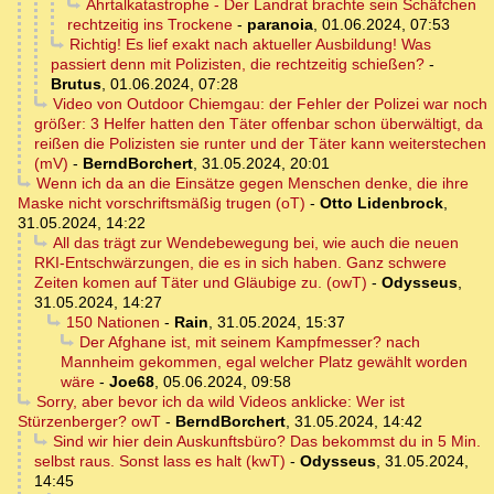
Ahrtalkatastrophe - Der Landrat brachte sein Schäfchen
rechtzeitig ins Trockene
-
paranoia
,
01.06.2024, 07:53
Richtig! Es lief exakt nach aktueller Ausbildung! Was
passiert denn mit Polizisten, die rechtzeitig schießen?
-
Brutus
,
01.06.2024, 07:28
Video von Outdoor Chiemgau: der Fehler der Polizei war noch
größer: 3 Helfer hatten den Täter offenbar schon überwältigt, da
reißen die Polizisten sie runter und der Täter kann weiterstechen
(mV)
-
BerndBorchert
,
31.05.2024, 20:01
Wenn ich da an die Einsätze gegen Menschen denke, die ihre
Maske nicht vorschriftsmäßig trugen (oT)
-
Otto Lidenbrock
,
31.05.2024, 14:22
All das trägt zur Wendebewegung bei, wie auch die neuen
RKI-Entschwärzungen, die es in sich haben. Ganz schwere
Zeiten komen auf Täter und Gläubige zu. (owT)
-
Odysseus
,
31.05.2024, 14:27
150 Nationen
-
Rain
,
31.05.2024, 15:37
Der Afghane ist, mit seinem Kampfmesser? nach
Mannheim gekommen, egal welcher Platz gewählt worden
wäre
-
Joe68
,
05.06.2024, 09:58
Sorry, aber bevor ich da wild Videos anklicke: Wer ist
Stürzenberger? owT
-
BerndBorchert
,
31.05.2024, 14:42
Sind wir hier dein Auskunftsbüro? Das bekommst du in 5 Min.
selbst raus. Sonst lass es halt (kwT)
-
Odysseus
,
31.05.2024,
14:45