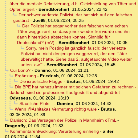
über die mediale Relativierung, d.h. Gleichstellung von Täter und
Opfer, ärgert
-
BerndBorchert
,
31.05.2024, 22:42
Der schwer verletzte Polizist, der hat sich auf den falschen
gestürzt
-
Joe68
,
01.06.2024, 08:25
Der Polizist hat sogar vorher den falschen vom echten
Täter weggezerrt, so dass jener wieder frei wurde und ihn
dann hinterrücks abstechen konnte. Sinnbild für
Deutschland? (mV)
-
BerndBorchert
,
01.06.2024, 10:05
Sorry, mein Posting ist gänzlich falsch: der verletzte
Polizist hat nicht denjenigen weggezerrt, der den Täter
überwältigt hatte. Siehe das 2. aufgetauchte Video weiter
unten. owT
-
BerndBorchert
,
01.06.2024, 15:45
Cui Bono?
-
Domino
,
01.06.2024, 11:21
Ergänzung
-
Friedrich
,
01.06.2024, 12:28
Die israelische Flagge
-
Brutus
,
01.06.2024, 19:42
Die BPE hat nahezu immer mit solchen Gefahren zu rechnen -
dadurch sind sie professionell aufgestellt und abgehärtet
-
Odysseus
,
01.06.2024, 13:19
Staatliche Plots...
-
Domino
,
01.06.2024, 14:43
Wenn @Ashitakas Vermutung richtig wäre
-
Brutus
,
03.06.2024, 01:39
Danisch: Das Versagen der Polizei in Mannheim oTmL
-
Dragonfly
,
01.06.2024, 11:33
Kommentarentwicklung: Verurteilung einhellig
-
aliter
,
01.06.2024, 11:34