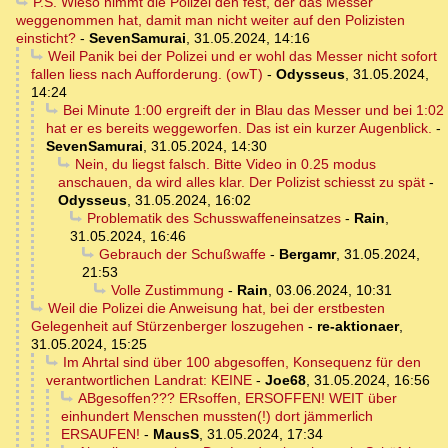
P.S. Wieso nimmt die Polizei den fest, der das Messer
weggenommen hat, damit man nicht weiter auf den Polizisten
einsticht?
-
SevenSamurai
,
31.05.2024, 14:16
Weil Panik bei der Polizei und er wohl das Messer nicht sofort
fallen liess nach Aufforderung. (owT)
-
Odysseus
,
31.05.2024,
14:24
Bei Minute 1:00 ergreift der in Blau das Messer und bei 1:02
hat er es bereits weggeworfen. Das ist ein kurzer Augenblick.
-
SevenSamurai
,
31.05.2024, 14:30
Nein, du liegst falsch. Bitte Video in 0.25 modus
anschauen, da wird alles klar. Der Polizist schiesst zu spät
-
Odysseus
,
31.05.2024, 16:02
Problematik des Schusswaffeneinsatzes
-
Rain
,
31.05.2024, 16:46
Gebrauch der Schußwaffe
-
Bergamr
,
31.05.2024,
21:53
Volle Zustimmung
-
Rain
,
03.06.2024, 10:31
Weil die Polizei die Anweisung hat, bei der erstbesten
Gelegenheit auf Stürzenberger loszugehen
-
re-aktionaer
,
31.05.2024, 15:25
Im Ahrtal sind über 100 abgesoffen, Konsequenz für den
verantwortlichen Landrat: KEINE
-
Joe68
,
31.05.2024, 16:56
ABgesoffen??? ERsoffen, ERSOFFEN! WEIT über
einhundert Menschen mussten(!) dort jämmerlich
ERSAUFEN!
-
MausS
,
31.05.2024, 17:34