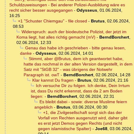
Schuldzuweisungen - Bei anderer Polizei-Ausbildung wäre es
recht sicher besser ausgegangen
-
Odysseus
,
01.06.2024,
16:25
+1 "Schuster Chiemgau" - file closed
-
Brutus
,
02.06.2024,
08:53
Widerspruch: auch der biodeutsche Polizist, der jetzt im
Koma liegt, hat alles richtig gemacht (mV)
-
BerndBorchert
,
02.06.2024, 12:33
Genau das habe ich geschrieben - bitte genau lesen,
danke
-
Odysseus
,
02.06.2024, 14:01
Stimmt, aber @Brutus, dem ich geantwortet habe,
hatte das nochmal in der alten Version dargestellt, in dem
Satz mit "StGB 32" - was übrigens der Notwehr
Paragraph ist. owT
-
BerndBorchert
,
02.06.2024, 14:28
Klar kannst Du fragen
-
Brutus
,
02.06.2024, 21:16
Ich versuche Dir zu folgen. Ich denke, Dein Irrtum
ist, dass Du nicht erkennst, dass da 2 am Boden
liegen:
-
BerndBorchert
,
02.06.2024, 22:31
Es bleibt dabei - sowie: diverse Muslime feiern
angeblich
-
Brutus
,
03.06.2024, 00:30
+1, die Zivilgesellschaft sorgt sich das der
Vorfall von Rechten ausgenutzt wird, daher gibt
es erst jetzt Demos gegen Rechts (und nicht
gegen islamistische Spalter)
-
Joe68
,
03.06.2024,