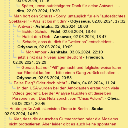
03.06.2024, 11:15
Später, umso aufrichtigerer Dank für deine Antwort ...
-
dito
,
22.09.2024, 19:30
Man hört den Schuss - Sorry, untauglich für ein "aufgetischtes
Spektakel " - Was ist los mit dir?
-
Odysseus
,
02.06.2024, 17:32
Antwort
-
Ashitaka
,
02.06.2024, 18:08
Echter Schuß
-
Fidel
,
02.06.2024, 18:46
Haltet den Dieb
-
Ankawor
,
02.06.2024, 18:47
Schade, dass du dich für "weiter so" entscheidest
-
Odysseus
,
02.06.2024, 19:09
Mon Amour
-
Ashitaka
,
03.06.2024, 22:10
jetzt sinkt das Niveau aber deutlich!
-
Friedrich
,
02.06.2024, 19:29
Genau, hat nur "Piff" gemacht und folglicherweise kann
nur Filmblut laufen.....bitte einen Gang zurück schalten.
-
Odysseus
,
02.06.2024, 20:58
False Flag? Oder doch nicht?
-
Rain
,
04.06.2024, 11:24
In den USA wurden bei den Amokläufen erstaunlich viele
Videos gedreht. Bei der Analyse tauchten oft dieselben
Personen auf. Das Netz spricht von "Crisis Actors".
-
Olivia
,
06.06.2024, 20:46
Heute große Anti-Islamisten-Demo in Berlin
-
Socke
,
02.06.2024, 14:59
Klar, dass die deutschen Gutmenschen oder die Moslems
nicht protestieren. Aber leider gibt es auch keine spontanen