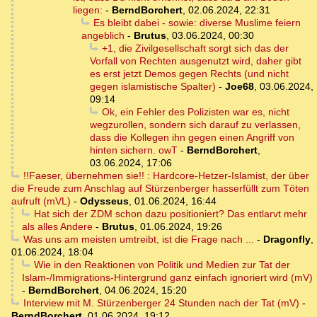
liegen:
-
BerndBorchert
,
02.06.2024, 22:31
Es bleibt dabei - sowie: diverse Muslime feiern
angeblich
-
Brutus
,
03.06.2024, 00:30
+1, die Zivilgesellschaft sorgt sich das der
Vorfall von Rechten ausgenutzt wird, daher gibt
es erst jetzt Demos gegen Rechts (und nicht
gegen islamistische Spalter)
-
Joe68
,
03.06.2024,
09:14
Ok, ein Fehler des Polizisten war es, nicht
wegzurollen, sondern sich darauf zu verlassen,
dass die Kollegen ihn gegen einen Angriff von
hinten sichern. owT
-
BerndBorchert
,
03.06.2024, 17:06
!!Faeser, übernehmen sie!! : Hardcore-Hetzer-Islamist, der über
die Freude zum Anschlag auf Stürzenberger hasserfüllt zum Töten
aufruft (mVL)
-
Odysseus
,
01.06.2024, 16:44
Hat sich der ZDM schon dazu positioniert? Das entlarvt mehr
als alles Andere
-
Brutus
,
01.06.2024, 19:26
Was uns am meisten umtreibt, ist die Frage nach ...
-
Dragonfly
,
01.06.2024, 18:04
Wie in den Reaktionen von Politik und Medien zur Tat der
Islam-/Immigrations-Hintergrund ganz einfach ignoriert wird (mV)
-
BerndBorchert
,
04.06.2024, 15:20
Interview mit M. Stürzenberger 24 Stunden nach der Tat (mV)
-
BerndBorchert
,
01.06.2024, 19:12