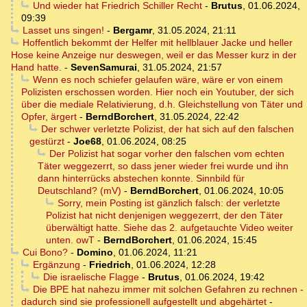
Und wieder hat Friedrich Schiller Recht
-
Brutus
,
01.06.2024,
09:39
Lasset uns singen!
-
Bergamr
,
31.05.2024, 21:11
Hoffentlich bekommt der Helfer mit hellblauer Jacke und heller
Hose keine Anzeige nur deswegen, weil er das Messer kurz in der
Hand hatte.
-
SevenSamurai
,
31.05.2024, 21:57
Wenn es noch schiefer gelaufen wäre, wäre er von einem
Polizisten erschossen worden. Hier noch ein Youtuber, der sich
über die mediale Relativierung, d.h. Gleichstellung von Täter und
Opfer, ärgert
-
BerndBorchert
,
31.05.2024, 22:42
Der schwer verletzte Polizist, der hat sich auf den falschen
gestürzt
-
Joe68
,
01.06.2024, 08:25
Der Polizist hat sogar vorher den falschen vom echten
Täter weggezerrt, so dass jener wieder frei wurde und ihn
dann hinterrücks abstechen konnte. Sinnbild für
Deutschland? (mV)
-
BerndBorchert
,
01.06.2024, 10:05
Sorry, mein Posting ist gänzlich falsch: der verletzte
Polizist hat nicht denjenigen weggezerrt, der den Täter
überwältigt hatte. Siehe das 2. aufgetauchte Video weiter
unten. owT
-
BerndBorchert
,
01.06.2024, 15:45
Cui Bono?
-
Domino
,
01.06.2024, 11:21
Ergänzung
-
Friedrich
,
01.06.2024, 12:28
Die israelische Flagge
-
Brutus
,
01.06.2024, 19:42
Die BPE hat nahezu immer mit solchen Gefahren zu rechnen -
dadurch sind sie professionell aufgestellt und abgehärtet
-