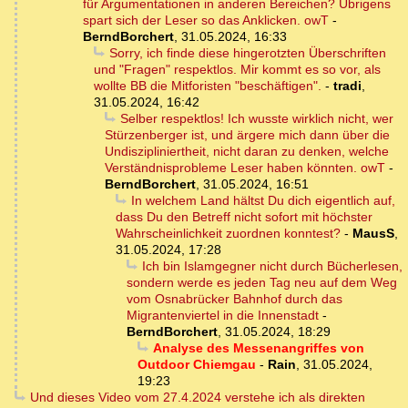
für Argumentationen in anderen Bereichen? Übrigens
spart sich der Leser so das Anklicken. owT
-
BerndBorchert
,
31.05.2024, 16:33
Sorry, ich finde diese hingerotzten Überschriften
und "Fragen" respektlos. Mir kommt es so vor, als
wollte BB die Mitforisten "beschäftigen".
-
tradi
,
31.05.2024, 16:42
Selber respektlos! Ich wusste wirklich nicht, wer
Stürzenberger ist, und ärgere mich dann über die
Undiszipliniertheit, nicht daran zu denken, welche
Verständnisprobleme Leser haben könnten. owT
-
BerndBorchert
,
31.05.2024, 16:51
In welchem Land hältst Du dich eigentlich auf,
dass Du den Betreff nicht sofort mit höchster
Wahrscheinlichkeit zuordnen konntest?
-
MausS
,
31.05.2024, 17:28
Ich bin Islamgegner nicht durch Bücherlesen,
sondern werde es jeden Tag neu auf dem Weg
vom Osnabrücker Bahnhof durch das
Migrantenviertel in die Innenstadt
-
BerndBorchert
,
31.05.2024, 18:29
Analyse des Messenangriffes von
Outdoor Chiemgau
-
Rain
,
31.05.2024,
19:23
Und dieses Video vom 27.4.2024 verstehe ich als direkten