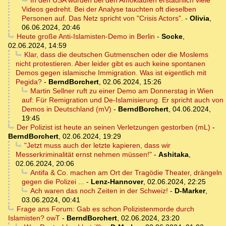
In den USA wurden bei den Amokläufen erstaunlich viele
Videos gedreht. Bei der Analyse tauchten oft dieselben
Personen auf. Das Netz spricht von "Crisis Actors".
-
Olivia
,
06.06.2024, 20:46
Heute große Anti-Islamisten-Demo in Berlin
-
Socke
,
02.06.2024, 14:59
Klar, dass die deutschen Gutmenschen oder die Moslems
nicht protestieren. Aber leider gibt es auch keine spontanen
Demos gegen islamische Immigration. Was ist eigentlich mit
Pegida?
-
BerndBorchert
,
02.06.2024, 15:26
Martin Sellner ruft zu einer Demo am Donnerstag in Wien
auf: Für Remigration und De-Islamisierung. Er spricht auch von
Demos in Deutschland (mV)
-
BerndBorchert
,
04.06.2024,
19:45
Der Polizist ist heute an seinen Verletzungen gestorben (mL)
-
BerndBorchert
,
02.06.2024, 19:29
"Jetzt muss auch der letzte kapieren, dass wir
Messerkriminalität ernst nehmen müssen!"
-
Ashitaka
,
02.06.2024, 20:06
Antifa & Co. machen am Ort der Tragödie Theater, drängeln
gegen die Polizei ...
-
Lenz-Hannover
,
02.06.2024, 22:25
Ach waren das noch Zeiten in der Schweiz!
-
D-Marker
,
03.06.2024, 00:41
Frage ans Forum: Gab es schon Polizistenmorde durch
Islamisten? owT
-
BerndBorchert
,
02.06.2024, 23:20