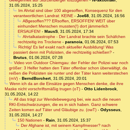
Gelegenheit auf Stürzenberger loszugehen
-
re-aktionaer
,
31.05.2024, 15:25
Im Ahrtal sind über 100 abgesoffen, Konsequenz für den
verantwortlichen Landrat: KEINE
-
Joe68
,
31.05.2024, 16:56
ABgesoffen??? ERsoffen, ERSOFFEN! WEIT über
einhundert Menschen mussten(!) dort jämmerlich
ERSAUFEN!
-
MausS
,
31.05.2024, 17:34
Ahrtalkatastrophe - Der Landrat brachte sein Schäfchen
rechtzeitig ins Trockene
-
paranoia
,
01.06.2024, 07:53
Richtig! Es lief exakt nach aktueller Ausbildung! Was
passiert denn mit Polizisten, die rechtzeitig schießen?
-
Brutus
,
01.06.2024, 07:28
Video von Outdoor Chiemgau: der Fehler der Polizei war noch
größer: 3 Helfer hatten den Täter offenbar schon überwältigt, da
reißen die Polizisten sie runter und der Täter kann weiterstechen
(mV)
-
BerndBorchert
,
31.05.2024, 20:01
Wenn ich da an die Einsätze gegen Menschen denke, die ihre
Maske nicht vorschriftsmäßig trugen (oT)
-
Otto Lidenbrock
,
31.05.2024, 14:22
All das trägt zur Wendebewegung bei, wie auch die neuen
RKI-Entschwärzungen, die es in sich haben. Ganz schwere
Zeiten komen auf Täter und Gläubige zu. (owT)
-
Odysseus
,
31.05.2024, 14:27
150 Nationen
-
Rain
,
31.05.2024, 15:37
Der Afghane ist, mit seinem Kampfmesser? nach