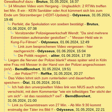
Gewaltaufruf dazu
-
Brutus
,
31.05.2024, 16:37
14 Minuten Video vom Hergang - Unglaublich: 2 RTWs treffen
bei Min. 8 ein - KEIN Sanitäter oder Arzt kümmert sich bis zum
Ende um Stürzenberger (+EDIT-Update))
-
Odysseus
,
31.05.2024,
19:46
Perfekt, die Spekulation von soeben bestätigt
-
Brutus
,
01.06.2024, 07:38
Vorsitzender Polizeigewerkschaft Wendt: "Da sind mehrere
Extremisten aufeinander gestoßen" - " Messer-Held wie in
Kung-Fu-Filmen"
-
Odysseus
,
01.06.2024, 12:49
Link zum besprochenen Video vergessen - hier
nachgereicht
-
Odysseus
,
01.06.2024, 15:04
Die Politik reagiert,
-
aliter
,
01.06.2024, 17:39
Liegen die Nerven der Polizei blank? etwas später wird in Köln
eine Frau mit Messer in der Hand von der Polizei angeschossen
(mV)
-
BerndBorchert
,
31.05.2024, 19:51
...der Polizei???
-
Reffke
,
31.05.2024, 20:27
Das Video lohnt sich zum runterladen und dauerhaften
speichern
-
Ötzi
,
31.05.2024, 20:51
Ich hab den unverpixelten Video link von NIUS auch schon
verschickt, mit dem Kommentar "wie ein tollwütiges Tier sticht der
um sich" - ist das rassistisch? owT
-
BerndBorchert
,
31.05.2024, 21:00
Link zu Gesamtstream von 27 Min. - Ab Min 9:30 kommt
erstmalig der Täter ins Bild !!
-
Odysseus
,
31.05.2024, 22:21