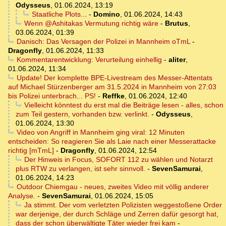
Odysseus
,
01.06.2024, 13:19
Staatliche Plots...
-
Domino
,
01.06.2024, 14:43
Wenn @Ashitakas Vermutung richtig wäre
-
Brutus
,
03.06.2024, 01:39
Danisch: Das Versagen der Polizei in Mannheim oTmL
-
Dragonfly
,
01.06.2024, 11:33
Kommentarentwicklung: Verurteilung einhellig
-
aliter
,
01.06.2024, 11:34
Update! Der komplette BPE-Livestream des Messer-Attentats
auf Michael Stürzenberger am 31.5.2024 in Mannheim von 27:03
bis Polizei unterbrach... PS!
-
Reffke
,
01.06.2024, 12:40
Vielleicht könntest du erst mal die Beiträge lesen - alles, schon
zum Teil gestern, vorhanden bzw. verlinkt.
-
Odysseus
,
01.06.2024, 13:30
Video von Angriff in Mannheim ging viral: 12 Minuten
entscheiden: So reagieren Sie als Laie nach einer Messerattacke
richtig [mTmL]
-
Dragonfly
,
01.06.2024, 12:54
Der Hinweis in Focus, SOFORT 112 zu wählen und Notarzt
plus RTW zu verlangen, ist sehr sinnvoll.
-
SevenSamurai
,
01.06.2024, 14:23
Outdoor Chiemgau - neues, zweites Video mit völlig anderer
Analyse.
-
SevenSamurai
,
01.06.2024, 15:05
Ja stimmt. Der vom verletzten Polizisten weggestoßene Order
war derjenige, der durch Schläge und Zerren dafür gesorgt hat,
dass der schon überwältigte Täter wieder frei kam
-