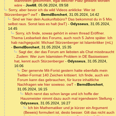
Mannheim gekommen, egal welcher Platz gewählt worden
wäre
-
Joe68
,
05.06.2024, 09:58
Sorry, aber bevor ich da wild Videos anklicke: Wer ist
Stürzenberger? owT
-
BerndBorchert
,
31.05.2024, 14:42
Sind wir hier dein Auskunftsbüro? Das bekommst du in 5 Min.
selbst raus. Sonst lass es halt (kwT)
-
Odysseus
,
31.05.2024,
14:45
Sorry, ich finde, sowas gehört in einen thread Eröffner.
Thema Lesbarkeit des Forums, auch noch 5 Jahre später. Ich
hab nachgeguckt: Michael Stürzenberger ist Islamkritiker (mL)
-
BerndBorchert
,
31.05.2024, 15:35
Sagt der, der das Forum am liebsten als Chat missbraucht
. Zudem: Wer zum Islamisten-Problem in DE Basiswissen
hat, kennt auch Stürzenberger
-
Odysseus
,
31.05.2024,
16:06
Der genervte Mit-Forist gestern hatte ebenfalls mein
Twitter-Format 140 Zeichen kritisiert. Ich finde, auch ein
Forum kann das gebrauchen, für kurze inhaltliche
Nachfragen wie hier sowieso. owT
-
BerndBorchert
,
31.05.2024, 16:15
Mich nervt das schon lange und ich hoffe der
Hausmeister nimmt dazu auch mal irgendwann Stellung
-
Odysseus
,
31.05.2024, 16:27
Ich bin Mathematiker und je kürzer ein Argument
(Beweis) formuliert ist, desto besser. Gilt das nicht auch