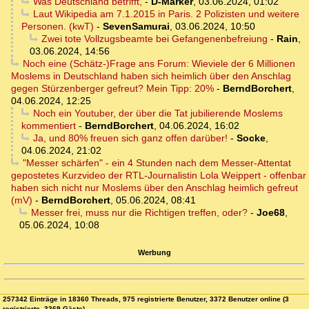
Was Deutschland betrifft,
-
D-Marker
,
03.06.2024, 01:02
Laut Wikipedia am 7.1.2015 in Paris. 2 Polizisten und weitere
Personen. (kwT)
-
SevenSamurai
,
03.06.2024, 10:50
Zwei tote Vollzugsbeamte bei Gefangenenbefreiung
-
Rain
,
03.06.2024, 14:56
Noch eine (Schätz-)Frage ans Forum: Wieviele der 6 Millionen
Moslems in Deutschland haben sich heimlich über den Anschlag
gegen Stürzenberger gefreut? Mein Tipp: 20%
-
BerndBorchert
,
04.06.2024, 12:25
Noch ein Youtuber, der über die Tat jubilierende Moslems
kommentiert
-
BerndBorchert
,
04.06.2024, 16:02
Ja, und 80% freuen sich ganz offen darüber!
-
Socke
,
04.06.2024, 21:02
"Messer schärfen" - ein 4 Stunden nach dem Messer-Attentat
gepostetes Kurzvideo der RTL-Journalistin Lola Weippert - offenbar
haben sich nicht nur Moslems über den Anschlag heimlich gefreut
(mV)
-
BerndBorchert
,
05.06.2024, 08:41
Messer frei, muss nur die Richtigen treffen, oder?
-
Joe68
,
05.06.2024, 10:08
Werbung
257342 Einträge in 18360 Threads, 975 registrierte Benutzer, 3372 Benutzer online (3
registrierte, 3369 Gäste)