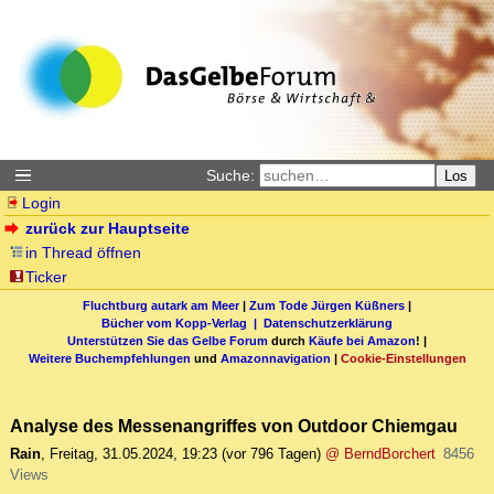
Suche:
Los
Login
zurück zur Hauptseite
in Thread öffnen
Ticker
Fluchtburg autark am Meer
|
Zum Tode Jürgen Küßners
|
Bücher vom Kopp-Verlag |
Datenschutzerklärung
Unterstützen Sie das Gelbe Forum
durch
Käufe bei Amazon
! |
Weitere Buchempfehlungen
und
Amazonnavigation
|
Cookie-Einstellungen
Analyse des Messenangriffes von Outdoor Chiemgau
Rain
,
Freitag, 31.05.2024, 19:23
(vor 796 Tagen)
@ BerndBorchert
8456
Views