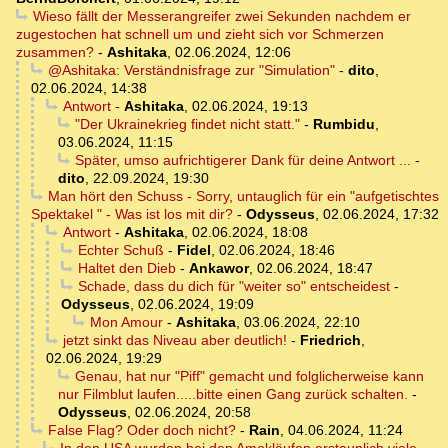
Wieso fällt der Messerangreifer zwei Sekunden nachdem er
zugestochen hat schnell um und zieht sich vor Schmerzen
zusammen?
-
Ashitaka
,
02.06.2024, 12:06
@Ashitaka: Verständnisfrage zur "Simulation"
-
dito
,
02.06.2024, 14:38
Antwort
-
Ashitaka
,
02.06.2024, 19:13
"Der Ukrainekrieg findet nicht statt."
-
Rumbidu
,
03.06.2024, 11:15
Später, umso aufrichtigerer Dank für deine Antwort ...
-
dito
,
22.09.2024, 19:30
Man hört den Schuss - Sorry, untauglich für ein "aufgetischtes
Spektakel " - Was ist los mit dir?
-
Odysseus
,
02.06.2024, 17:32
Antwort
-
Ashitaka
,
02.06.2024, 18:08
Echter Schuß
-
Fidel
,
02.06.2024, 18:46
Haltet den Dieb
-
Ankawor
,
02.06.2024, 18:47
Schade, dass du dich für "weiter so" entscheidest
-
Odysseus
,
02.06.2024, 19:09
Mon Amour
-
Ashitaka
,
03.06.2024, 22:10
jetzt sinkt das Niveau aber deutlich!
-
Friedrich
,
02.06.2024, 19:29
Genau, hat nur "Piff" gemacht und folglicherweise kann
nur Filmblut laufen.....bitte einen Gang zurück schalten.
-
Odysseus
,
02.06.2024, 20:58
False Flag? Oder doch nicht?
-
Rain
,
04.06.2024, 11:24