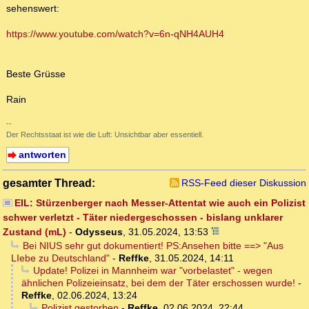
sehenswert:
https://www.youtube.com/watch?v=6n-qNH4AUH4
Beste Grüsse
Rain
--
Der Rechtsstaat ist wie die Luft: Unsichtbar aber essentiell.
antworten
gesamter Thread:
RSS-Feed dieser Diskussion
EIL: Stürzenberger nach Messer-Attentat wie auch ein Polizist
schwer verletzt - Täter niedergeschossen - bislang unklarer
Zustand (mL)
-
Odysseus
,
31.05.2024, 13:53
Bei NIUS sehr gut dokumentiert! PS:Ansehen bitte ==> "Aus
LIebe zu Deutschland"
-
Reffke
,
31.05.2024, 14:11
Update! Polizei in Mannheim war "vorbelastet" - wegen
ähnlichen Polizeieinsatz, bei dem der Täter erschossen wurde!
-
Reffke
,
02.06.2024, 13:24
Polizist gestorben
-
Reffke
,
02.06.2024, 22:44