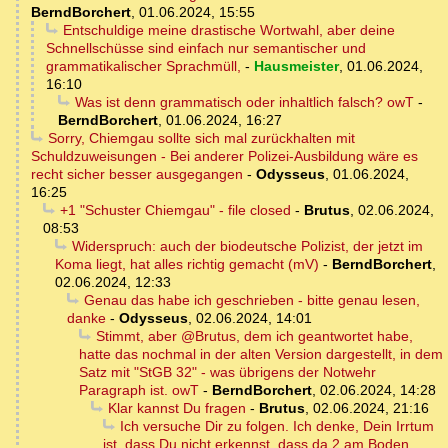
BerndBorchert
,
01.06.2024, 15:55
Entschuldige meine drastische Wortwahl, aber deine
Schnellschüsse sind einfach nur semantischer und
grammatikalischer Sprachmüll,
-
Hausmeister
,
01.06.2024,
16:10
Was ist denn grammatisch oder inhaltlich falsch? owT
-
BerndBorchert
,
01.06.2024, 16:27
Sorry, Chiemgau sollte sich mal zurückhalten mit
Schuldzuweisungen - Bei anderer Polizei-Ausbildung wäre es
recht sicher besser ausgegangen
-
Odysseus
,
01.06.2024,
16:25
+1 "Schuster Chiemgau" - file closed
-
Brutus
,
02.06.2024,
08:53
Widerspruch: auch der biodeutsche Polizist, der jetzt im
Koma liegt, hat alles richtig gemacht (mV)
-
BerndBorchert
,
02.06.2024, 12:33
Genau das habe ich geschrieben - bitte genau lesen,
danke
-
Odysseus
,
02.06.2024, 14:01
Stimmt, aber @Brutus, dem ich geantwortet habe,
hatte das nochmal in der alten Version dargestellt, in dem
Satz mit "StGB 32" - was übrigens der Notwehr
Paragraph ist. owT
-
BerndBorchert
,
02.06.2024, 14:28
Klar kannst Du fragen
-
Brutus
,
02.06.2024, 21:16
Ich versuche Dir zu folgen. Ich denke, Dein Irrtum
ist, dass Du nicht erkennst, dass da 2 am Boden