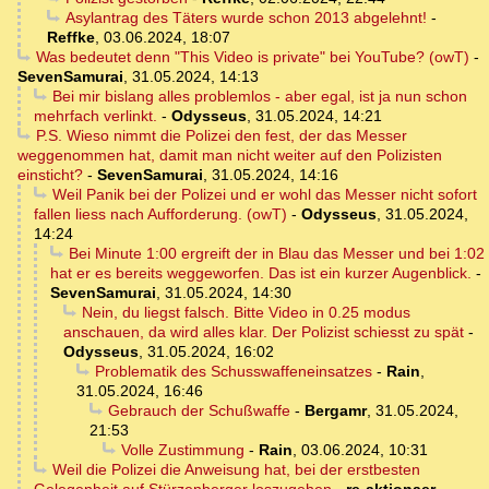
Asylantrag des Täters wurde schon 2013 abgelehnt!
-
Reffke
,
03.06.2024, 18:07
Was bedeutet denn "This Video is private" bei YouTube? (owT)
-
SevenSamurai
,
31.05.2024, 14:13
Bei mir bislang alles problemlos - aber egal, ist ja nun schon
mehrfach verlinkt.
-
Odysseus
,
31.05.2024, 14:21
P.S. Wieso nimmt die Polizei den fest, der das Messer
weggenommen hat, damit man nicht weiter auf den Polizisten
einsticht?
-
SevenSamurai
,
31.05.2024, 14:16
Weil Panik bei der Polizei und er wohl das Messer nicht sofort
fallen liess nach Aufforderung. (owT)
-
Odysseus
,
31.05.2024,
14:24
Bei Minute 1:00 ergreift der in Blau das Messer und bei 1:02
hat er es bereits weggeworfen. Das ist ein kurzer Augenblick.
-
SevenSamurai
,
31.05.2024, 14:30
Nein, du liegst falsch. Bitte Video in 0.25 modus
anschauen, da wird alles klar. Der Polizist schiesst zu spät
-
Odysseus
,
31.05.2024, 16:02
Problematik des Schusswaffeneinsatzes
-
Rain
,
31.05.2024, 16:46
Gebrauch der Schußwaffe
-
Bergamr
,
31.05.2024,
21:53
Volle Zustimmung
-
Rain
,
03.06.2024, 10:31
Weil die Polizei die Anweisung hat, bei der erstbesten