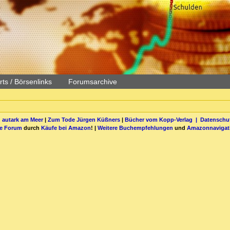
ts / Börsenlinks
Forumsarchive
 autark am Meer
|
Zum Tode Jürgen Küßners
|
Bücher vom Kopp-Verlag |
Datenschut
be Forum
durch
Käufe bei Amazon
! |
Weitere Buchempfehlungen
und
Amazonnavigat