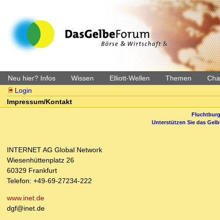
Neu hier? Infos
Wissen
Elliott-Wellen
Themen
Char
Login
Impressum/Kontakt
Fluchtburg
Unterstützen Sie das Gel
INTERNET AG Global Network
Wiesenhüttenplatz 26
60329 Frankfurt
Telefon: +49-69-27234-222
www.inet.de
dgf@inet.de