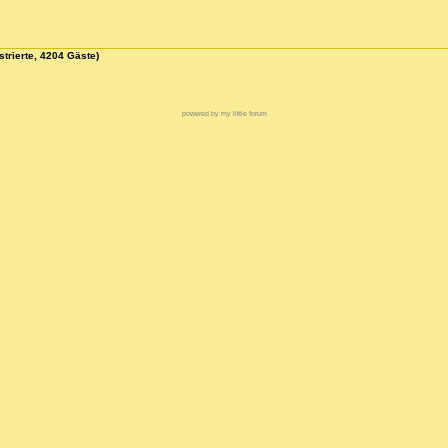
strierte, 4204 Gäste)
powered by my little forum