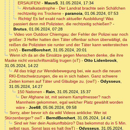
ERSAUFEN!
-
MausS
,
31.05.2024, 17:34
Ahrtalkatastrophe - Der Landrat brachte sein Schäfchen
rechtzeitig ins Trockene
-
paranoia
,
01.06.2024, 07:53
Richtig! Es lief exakt nach aktueller Ausbildung! Was
passiert denn mit Polizisten, die rechtzeitig schießen?
-
Brutus
,
01.06.2024, 07:28
Video von Outdoor Chiemgau: der Fehler der Polizei war noch
größer: 3 Helfer hatten den Täter offenbar schon überwältigt, da
reißen die Polizisten sie runter und der Täter kann weiterstechen
(mV)
-
BerndBorchert
,
31.05.2024, 20:01
Wenn ich da an die Einsätze gegen Menschen denke, die ihre
Maske nicht vorschriftsmäßig trugen (oT)
-
Otto Lidenbrock
,
31.05.2024, 14:22
All das trägt zur Wendebewegung bei, wie auch die neuen
RKI-Entschwärzungen, die es in sich haben. Ganz schwere
Zeiten komen auf Täter und Gläubige zu. (owT)
-
Odysseus
,
31.05.2024, 14:27
150 Nationen
-
Rain
,
31.05.2024, 15:37
Der Afghane ist, mit seinem Kampfmesser? nach
Mannheim gekommen, egal welcher Platz gewählt worden
wäre
-
Joe68
,
05.06.2024, 09:58
Sorry, aber bevor ich da wild Videos anklicke: Wer ist
Stürzenberger? owT
-
BerndBorchert
,
31.05.2024, 14:42
Sind wir hier dein Auskunftsbüro? Das bekommst du in 5 Min.
selbst raus. Sonst lass es halt (kwT)
-
Odysseus
,
31.05.2024,