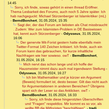
14:45
Sorry, ich finde, sowas gehört in einen thread Eröffner.
Thema Lesbarkeit des Forums, auch noch 5 Jahre später. Ich
hab nachgeguckt: Michael Stürzenberger ist Islamkritiker (mL)
-
BerndBorchert
,
31.05.2024, 15:35
Sagt der, der das Forum am liebsten als Chat missbraucht
. Zudem: Wer zum Islamisten-Problem in DE Basiswissen
hat, kennt auch Stürzenberger
-
Odysseus
,
31.05.2024,
16:06
Der genervte Mit-Forist gestern hatte ebenfalls mein
Twitter-Format 140 Zeichen kritisiert. Ich finde, auch ein
Forum kann das gebrauchen, für kurze inhaltliche
Nachfragen wie hier sowieso. owT
-
BerndBorchert
,
31.05.2024, 16:15
Mich nervt das schon lange und ich hoffe der
Hausmeister nimmt dazu auch mal irgendwann Stellung
-
Odysseus
,
31.05.2024, 16:27
Ich bin Mathematiker und je kürzer ein Argument
(Beweis) formuliert ist, desto besser. Gilt das nicht auch
für Argumentationen in anderen Bereichen? Übrigens
spart sich der Leser so das Anklicken. owT
-
BerndBorchert
,
31.05.2024, 16:33
Sorry, ich finde diese hingerotzten Überschriften
und "Fragen" respektlos. Mir kommt es so vor, als
wollte BB die Mitforisten "beschäftigen".
-
tradi
,