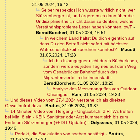
31.05.2024, 16:42
Selber respektlos! Ich wusste wirklich nicht, wer
Stürzenberger ist, und ärgere mich dann über die
Undiszipliniertheit, nicht daran zu denken, welche
Verständnisprobleme Leser haben könnten. owT
-
BerndBorchert
,
31.05.2024, 16:51
In welchem Land hältst Du dich eigentlich auf,
dass Du den Betreff nicht sofort mit höchster
Wahrscheinlichkeit zuordnen konntest?
-
MausS
,
31.05.2024, 17:28
Ich bin Islamgegner nicht durch Bücherlesen,
sondern werde es jeden Tag neu auf dem Weg
vom Osnabrücker Bahnhof durch das
Migrantenviertel in die Innenstadt
-
BerndBorchert
,
31.05.2024, 18:29
Analyse des Messenangriffes von Outdoor
Chiemgau
-
Rain
,
31.05.2024, 19:23
Und dieses Video vom 27.4.2024 verstehe ich als direkten
Gewaltaufruf dazu
-
Brutus
,
31.05.2024, 16:37
14 Minuten Video vom Hergang - Unglaublich: 2 RTWs treffen
bei Min. 8 ein - KEIN Sanitäter oder Arzt kümmert sich bis zum
Ende um Stürzenberger (+EDIT-Update))
-
Odysseus
,
31.05.2024,
19:46
Perfekt, die Spekulation von soeben bestätigt
-
Brutus
,
01.06.2024, 07:38