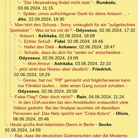
"Der Ukrainekrieg findet nicht statt."
-
Rumbidu
,
03.06.2024, 11:15
Später, umso aufrichtigerer Dank für deine Antwort ...
-
dito
,
22.09.2024, 19:30
Man hört den Schuss - Sorry, untauglich für ein "aufgetischtes
Spektakel " - Was ist los mit dir?
-
Odysseus
,
02.06.2024, 17:32
Antwort
-
Ashitaka
,
02.06.2024, 18:08
Echter Schuß
-
Fidel
,
02.06.2024, 18:46
Haltet den Dieb
-
Ankawor
,
02.06.2024, 18:47
Schade, dass du dich für "weiter so" entscheidest
-
Odysseus
,
02.06.2024, 19:09
Mon Amour
-
Ashitaka
,
03.06.2024, 22:10
jetzt sinkt das Niveau aber deutlich!
-
Friedrich
,
02.06.2024, 19:29
Genau, hat nur "Piff" gemacht und folglicherweise kann
nur Filmblut laufen.....bitte einen Gang zurück schalten.
-
Odysseus
,
02.06.2024, 20:58
False Flag? Oder doch nicht?
-
Rain
,
04.06.2024, 11:24
In den USA wurden bei den Amokläufen erstaunlich viele
Videos gedreht. Bei der Analyse tauchten oft dieselben
Personen auf. Das Netz spricht von "Crisis Actors".
-
Olivia
,
06.06.2024, 20:46
Heute große Anti-Islamisten-Demo in Berlin
-
Socke
,
02.06.2024, 14:59
Klar, dass die deutschen Gutmenschen oder die Moslems