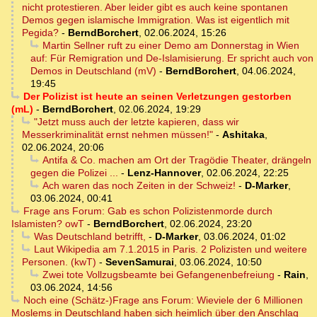
nicht protestieren. Aber leider gibt es auch keine spontanen
Demos gegen islamische Immigration. Was ist eigentlich mit
Pegida?
-
BerndBorchert
,
02.06.2024, 15:26
Martin Sellner ruft zu einer Demo am Donnerstag in Wien
auf: Für Remigration und De-Islamisierung. Er spricht auch von
Demos in Deutschland (mV)
-
BerndBorchert
,
04.06.2024,
19:45
Der Polizist ist heute an seinen Verletzungen gestorben
(mL)
-
BerndBorchert
,
02.06.2024, 19:29
"Jetzt muss auch der letzte kapieren, dass wir
Messerkriminalität ernst nehmen müssen!"
-
Ashitaka
,
02.06.2024, 20:06
Antifa & Co. machen am Ort der Tragödie Theater, drängeln
gegen die Polizei ...
-
Lenz-Hannover
,
02.06.2024, 22:25
Ach waren das noch Zeiten in der Schweiz!
-
D-Marker
,
03.06.2024, 00:41
Frage ans Forum: Gab es schon Polizistenmorde durch
Islamisten? owT
-
BerndBorchert
,
02.06.2024, 23:20
Was Deutschland betrifft,
-
D-Marker
,
03.06.2024, 01:02
Laut Wikipedia am 7.1.2015 in Paris. 2 Polizisten und weitere
Personen. (kwT)
-
SevenSamurai
,
03.06.2024, 10:50
Zwei tote Vollzugsbeamte bei Gefangenenbefreiung
-
Rain
,
03.06.2024, 14:56
Noch eine (Schätz-)Frage ans Forum: Wieviele der 6 Millionen
Moslems in Deutschland haben sich heimlich über den Anschlag