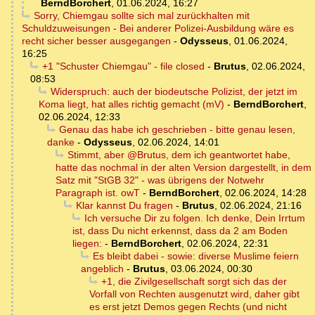
BerndBorchert
,
01.06.2024, 16:27
Sorry, Chiemgau sollte sich mal zurückhalten mit
Schuldzuweisungen - Bei anderer Polizei-Ausbildung wäre es
recht sicher besser ausgegangen
-
Odysseus
,
01.06.2024,
16:25
+1 "Schuster Chiemgau" - file closed
-
Brutus
,
02.06.2024,
08:53
Widerspruch: auch der biodeutsche Polizist, der jetzt im
Koma liegt, hat alles richtig gemacht (mV)
-
BerndBorchert
,
02.06.2024, 12:33
Genau das habe ich geschrieben - bitte genau lesen,
danke
-
Odysseus
,
02.06.2024, 14:01
Stimmt, aber @Brutus, dem ich geantwortet habe,
hatte das nochmal in der alten Version dargestellt, in dem
Satz mit "StGB 32" - was übrigens der Notwehr
Paragraph ist. owT
-
BerndBorchert
,
02.06.2024, 14:28
Klar kannst Du fragen
-
Brutus
,
02.06.2024, 21:16
Ich versuche Dir zu folgen. Ich denke, Dein Irrtum
ist, dass Du nicht erkennst, dass da 2 am Boden
liegen:
-
BerndBorchert
,
02.06.2024, 22:31
Es bleibt dabei - sowie: diverse Muslime feiern
angeblich
-
Brutus
,
03.06.2024, 00:30
+1, die Zivilgesellschaft sorgt sich das der
Vorfall von Rechten ausgenutzt wird, daher gibt
es erst jetzt Demos gegen Rechts (und nicht