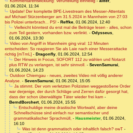
Kommentarentwicklung: Verurteilung einhellig
-
aliter
,
01.06.2024, 11:34
Update! Der komplette BPE-Livestream des Messer-Attentats
auf Michael Stürzenberger am 31.5.2024 in Mannheim von 27:03
bis Polizei unterbrach... PS!
-
Reffke
,
01.06.2024, 12:40
Vielleicht könntest du erst mal die Beiträge lesen - alles, schon
zum Teil gestern, vorhanden bzw. verlinkt.
-
Odysseus
,
01.06.2024, 13:30
Video von Angriff in Mannheim ging viral: 12 Minuten
entscheiden: So reagieren Sie als Laie nach einer Messerattacke
richtig [mTmL]
-
Dragonfly
,
01.06.2024, 12:54
Der Hinweis in Focus, SOFORT 112 zu wählen und Notarzt
plus RTW zu verlangen, ist sehr sinnvoll.
-
SevenSamurai
,
01.06.2024, 14:23
Outdoor Chiemgau - neues, zweites Video mit völlig anderer
Analyse.
-
SevenSamurai
,
01.06.2024, 15:05
Ja stimmt. Der vom verletzten Polizisten weggestoßene Order
war derjenige, der durch Schläge und Zerren dafür gesorgt hat,
dass der schon überwältigte Täter wieder frei kam
-
BerndBorchert
,
01.06.2024, 15:55
Entschuldige meine drastische Wortwahl, aber deine
Schnellschüsse sind einfach nur semantischer und
grammatikalischer Sprachmüll,
-
Hausmeister
,
01.06.2024,
16:10
Was ist denn grammatisch oder inhaltlich falsch? owT
-