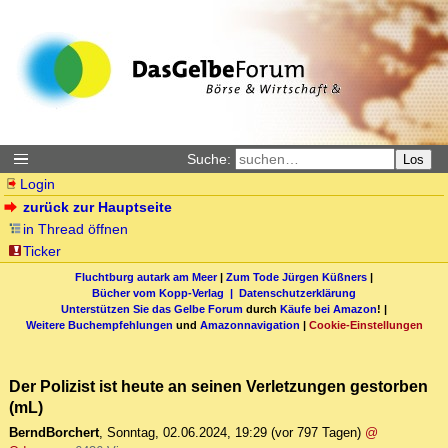
Suche:
Los
Login
zurück zur Hauptseite
in Thread öffnen
Ticker
Fluchtburg autark am Meer
|
Zum Tode Jürgen Küßners
|
Bücher vom Kopp-Verlag |
Datenschutzerklärung
Unterstützen Sie das Gelbe Forum
durch
Käufe bei Amazon
! |
Weitere Buchempfehlungen
und
Amazonnavigation
|
Cookie-Einstellungen
Der Polizist ist heute an seinen Verletzungen gestorben
(mL)
BerndBorchert
,
Sonntag, 02.06.2024, 19:29
(vor 797 Tagen)
@