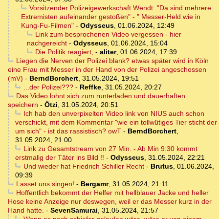
Vorsitzender Polizeigewerkschaft Wendt: "Da sind mehrere
Extremisten aufeinander gestoßen" - " Messer-Held wie in
Kung-Fu-Filmen"
-
Odysseus
,
01.06.2024, 12:49
Link zum besprochenen Video vergessen - hier
nachgereicht
-
Odysseus
,
01.06.2024, 15:04
Die Politik reagiert,
-
aliter
,
01.06.2024, 17:39
Liegen die Nerven der Polizei blank? etwas später wird in Köln
eine Frau mit Messer in der Hand von der Polizei angeschossen
(mV)
-
BerndBorchert
,
31.05.2024, 19:51
...der Polizei???
-
Reffke
,
31.05.2024, 20:27
Das Video lohnt sich zum runterladen und dauerhaften
speichern
-
Ötzi
,
31.05.2024, 20:51
Ich hab den unverpixelten Video link von NIUS auch schon
verschickt, mit dem Kommentar "wie ein tollwütiges Tier sticht der
um sich" - ist das rassistisch? owT
-
BerndBorchert
,
31.05.2024, 21:00
Link zu Gesamtstream von 27 Min. - Ab Min 9:30 kommt
erstmalig der Täter ins Bild !!
-
Odysseus
,
31.05.2024, 22:21
Und wieder hat Friedrich Schiller Recht
-
Brutus
,
01.06.2024,
09:39
Lasset uns singen!
-
Bergamr
,
31.05.2024, 21:11
Hoffentlich bekommt der Helfer mit hellblauer Jacke und heller
Hose keine Anzeige nur deswegen, weil er das Messer kurz in der
Hand hatte.
-
SevenSamurai
,
31.05.2024, 21:57