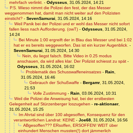
mehrfach verlinkt.
-
Odysseus
,
31.05.2024, 14:21
P.S. Wieso nimmt die Polizei den fest, der das Messer
weggenommen hat, damit man nicht weiter auf den Polizisten
einsticht?
-
SevenSamurai
,
31.05.2024, 14:16
Weil Panik bei der Polizei und er wohl das Messer nicht sofort
fallen liess nach Aufforderung. (owT)
-
Odysseus
,
31.05.2024,
14:24
Bei Minute 1:00 ergreift der in Blau das Messer und bei 1:02
hat er es bereits weggeworfen. Das ist ein kurzer Augenblick.
-
SevenSamurai
,
31.05.2024, 14:30
Nein, du liegst falsch. Bitte Video in 0.25 modus
anschauen, da wird alles klar. Der Polizist schiesst zu spät
-
Odysseus
,
31.05.2024, 16:02
Problematik des Schusswaffeneinsatzes
-
Rain
,
31.05.2024, 16:46
Gebrauch der Schußwaffe
-
Bergamr
,
31.05.2024,
21:53
Volle Zustimmung
-
Rain
,
03.06.2024, 10:31
Weil die Polizei die Anweisung hat, bei der erstbesten
Gelegenheit auf Stürzenberger loszugehen
-
re-aktionaer
,
31.05.2024, 15:25
Im Ahrtal sind über 100 abgesoffen, Konsequenz für den
verantwortlichen Landrat: KEINE
-
Joe68
,
31.05.2024, 16:56
ABgesoffen??? ERsoffen, ERSOFFEN! WEIT über
einhundert Menschen mussten(!) dort jämmerlich