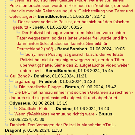
Wenn es noch schiefer gelaufen wäre, wäre er von einem
Polizisten erschossen worden. Hier noch ein Youtuber, der sich
über die mediale Relativierung, d.h. Gleichstellung von Täter und
Opfer, ärgert
-
BerndBorchert
,
31.05.2024, 22:42
Der schwer verletzte Polizist, der hat sich auf den falschen
gestürzt
-
Joe68
,
01.06.2024, 08:25
Der Polizist hat sogar vorher den falschen vom echten
Täter weggezerrt, so dass jener wieder frei wurde und ihn
dann hinterrücks abstechen konnte. Sinnbild für
Deutschland? (mV)
-
BerndBorchert
,
01.06.2024, 10:05
Sorry, mein Posting ist gänzlich falsch: der verletzte
Polizist hat nicht denjenigen weggezerrt, der den Täter
überwältigt hatte. Siehe das 2. aufgetauchte Video weiter
unten. owT
-
BerndBorchert
,
01.06.2024, 15:45
Cui Bono?
-
Domino
,
01.06.2024, 11:21
Ergänzung
-
Friedrich
,
01.06.2024, 12:28
Die israelische Flagge
-
Brutus
,
01.06.2024, 19:42
Die BPE hat nahezu immer mit solchen Gefahren zu rechnen -
dadurch sind sie professionell aufgestellt und abgehärtet
-
Odysseus
,
01.06.2024, 13:19
Staatliche Plots...
-
Domino
,
01.06.2024, 14:43
Wenn @Ashitakas Vermutung richtig wäre
-
Brutus
,
03.06.2024, 01:39
Danisch: Das Versagen der Polizei in Mannheim oTmL
-
Dragonfly
,
01.06.2024, 11:33