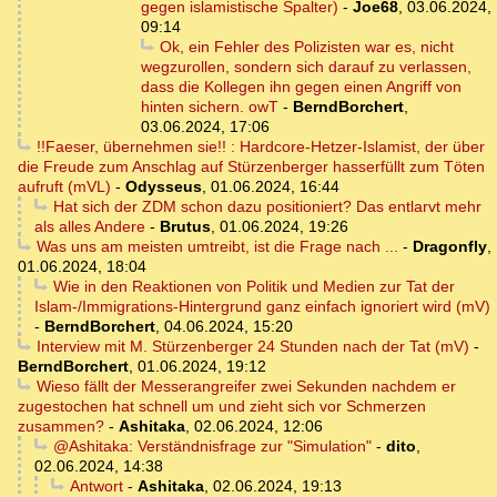
gegen islamistische Spalter)
-
Joe68
,
03.06.2024,
09:14
Ok, ein Fehler des Polizisten war es, nicht
wegzurollen, sondern sich darauf zu verlassen,
dass die Kollegen ihn gegen einen Angriff von
hinten sichern. owT
-
BerndBorchert
,
03.06.2024, 17:06
!!Faeser, übernehmen sie!! : Hardcore-Hetzer-Islamist, der über
die Freude zum Anschlag auf Stürzenberger hasserfüllt zum Töten
aufruft (mVL)
-
Odysseus
,
01.06.2024, 16:44
Hat sich der ZDM schon dazu positioniert? Das entlarvt mehr
als alles Andere
-
Brutus
,
01.06.2024, 19:26
Was uns am meisten umtreibt, ist die Frage nach ...
-
Dragonfly
,
01.06.2024, 18:04
Wie in den Reaktionen von Politik und Medien zur Tat der
Islam-/Immigrations-Hintergrund ganz einfach ignoriert wird (mV)
-
BerndBorchert
,
04.06.2024, 15:20
Interview mit M. Stürzenberger 24 Stunden nach der Tat (mV)
-
BerndBorchert
,
01.06.2024, 19:12
Wieso fällt der Messerangreifer zwei Sekunden nachdem er
zugestochen hat schnell um und zieht sich vor Schmerzen
zusammen?
-
Ashitaka
,
02.06.2024, 12:06
@Ashitaka: Verständnisfrage zur "Simulation"
-
dito
,
02.06.2024, 14:38
Antwort
-
Ashitaka
,
02.06.2024, 19:13