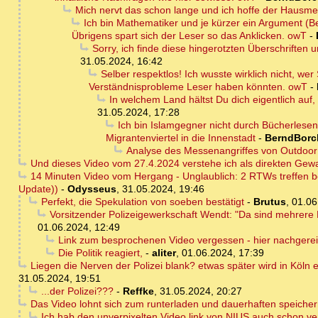
Mich nervt das schon lange und ich hoffe der Hausme
Ich bin Mathematiker und je kürzer ein Argument (Be
Übrigens spart sich der Leser so das Anklicken. owT
-
Sorry, ich finde diese hingerotzten Überschriften u
31.05.2024, 16:42
Selber respektlos! Ich wusste wirklich nicht, we
Verständnisprobleme Leser haben könnten. owT
-
In welchem Land hältst Du dich eigentlich auf,
31.05.2024, 17:28
Ich bin Islamgegner nicht durch Bücherles
Migrantenviertel in die Innenstadt
-
BerndBorc
Analyse des Messenangriffes von Outdoo
Und dieses Video vom 27.4.2024 verstehe ich als direkten Gewa
14 Minuten Video vom Hergang - Unglaublich: 2 RTWs treffen be
Update))
-
Odysseus
,
31.05.2024, 19:46
Perfekt, die Spekulation von soeben bestätigt
-
Brutus
,
01.06
Vorsitzender Polizeigewerkschaft Wendt: "Da sind mehrere 
01.06.2024, 12:49
Link zum besprochenen Video vergessen - hier nachgerei
Die Politik reagiert,
-
aliter
,
01.06.2024, 17:39
Liegen die Nerven der Polizei blank? etwas später wird in Köln
31.05.2024, 19:51
...der Polizei???
-
Reffke
,
31.05.2024, 20:27
Das Video lohnt sich zum runterladen und dauerhaften speiche
Ich hab den unverpixelten Video link von NIUS auch schon vers