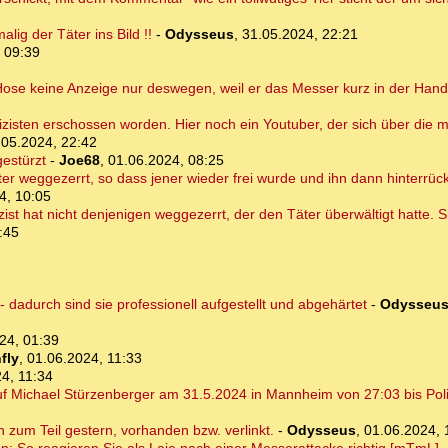
ig der Täter ins Bild !!
-
Odysseus
,
31.05.2024, 22:21
 09:39
 Hose keine Anzeige nur deswegen, weil er das Messer kurz in der Hand
isten erschossen worden. Hier noch ein Youtuber, der sich über die me
.05.2024, 22:42
gestürzt
-
Joe68
,
01.06.2024, 08:25
ter weggezerrt, so dass jener wieder frei wurde und ihn dann hinterrü
4, 10:05
lizist hat nicht denjenigen weggezerrt, der den Täter überwältigt hatte.
:45
dadurch sind sie professionell aufgestellt und abgehärtet
-
Odysseu
24, 01:39
fly
,
01.06.2024, 11:33
4, 11:34
 Michael Stürzenberger am 31.5.2024 in Mannheim von 27:03 bis Poliz
on zum Teil gestern, vorhanden bzw. verlinkt.
-
Odysseus
,
01.06.2024, 