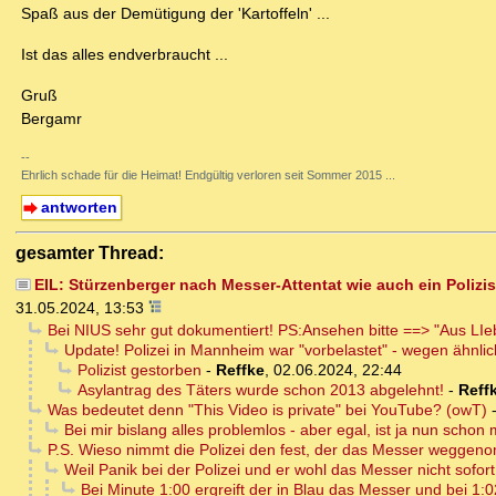
Spaß aus der Demütigung der 'Kartoffeln' ...
Ist das alles endverbraucht ...
Gruß
Bergamr
--
Ehrlich schade für die Heimat! Endgültig verloren seit Sommer 2015 ...
antworten
gesamter Thread:
EIL: Stürzenberger nach Messer-Attentat wie auch ein Polizis
31.05.2024, 13:53
Bei NIUS sehr gut dokumentiert! PS:Ansehen bitte ==> "Aus LI
Update! Polizei in Mannheim war "vorbelastet" - wegen ähnli
Polizist gestorben
-
Reffke
,
02.06.2024, 22:44
Asylantrag des Täters wurde schon 2013 abgelehnt!
-
Reff
Was bedeutet denn "This Video is private" bei YouTube? (owT)
Bei mir bislang alles problemlos - aber egal, ist ja nun schon 
P.S. Wieso nimmt die Polizei den fest, der das Messer weggenom
Weil Panik bei der Polizei und er wohl das Messer nicht sofort
Bei Minute 1:00 ergreift der in Blau das Messer und bei 1:0