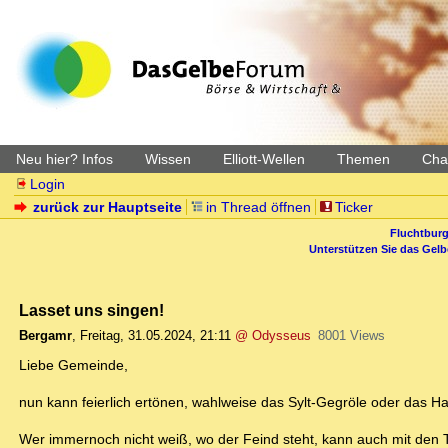
Neu hier? Infos
Wissen
Elliott-Wellen
Themen
Char
Login
zurück zur Hauptseite
in Thread öffnen
Ticker
Fluchtburg
Unterstützen Sie das Gel
Lasset uns singen!
Bergamr
,
Freitag, 31.05.2024, 21:11
@ Odysseus
8001 Views
Liebe Gemeinde,
nun kann feierlich ertönen, wahlweise das Sylt-Gegröle oder das 
Wer immernoch nicht weiß, wo der Feind steht, kann auch mit den Tü