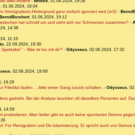
als alles Andere
-
Brutus
,
01.06.2024, 19:26
y
,
01.06.2024, 18:04
am-/Immigrations-Hintergrund ganz einfach ignoriert wird (mV)
-
BerndB
BerndBorchert
,
01.06.2024, 19:12
gestochen hat schnell um und zieht sich vor Schmerzen zusammen?
-
A
24, 14:38
24, 11:15
to
,
22.09.2024, 19:30
Spektakel " - Was ist los mit dir?
-
Odysseus
,
02.06.2024, 17:32
seus
,
02.06.2024, 19:09
, 19:29
r Filmblut laufen.....bitte einen Gang zurück schalten.
-
Odysseus
,
02
eos gedreht. Bei der Analyse tauchten oft dieselben Personen auf. Das 
4, 14:59
 protestieren. Aber leider gibt es auch keine spontanen Demos gegen
:26
uf: Für Remigration und De-Islamisierung. Er spricht auch von Demos 