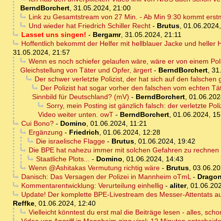
BerndBorchert
,
31.05.2024, 21:00
Link zu Gesamtstream von 27 Min. - Ab Min 9:30 kommt erstmal
Und wieder hat Friedrich Schiller Recht
-
Brutus
,
01.06.2024,
Lasset uns singen!
-
Bergamr
,
31.05.2024, 21:11
Hoffentlich bekommt der Helfer mit hellblauer Jacke und heller
31.05.2024, 21:57
Wenn es noch schiefer gelaufen wäre, wäre er von einem Poliz
Gleichstellung von Täter und Opfer, ärgert
-
BerndBorchert
,
31
Der schwer verletzte Polizist, der hat sich auf den falschen 
Der Polizist hat sogar vorher den falschen vom echten Tä
Sinnbild für Deutschland? (mV)
-
BerndBorchert
,
01.06.202
Sorry, mein Posting ist gänzlich falsch: der verletzte Po
Video weiter unten. owT
-
BerndBorchert
,
01.06.2024, 15
Cui Bono?
-
Domino
,
01.06.2024, 11:21
Ergänzung
-
Friedrich
,
01.06.2024, 12:28
Die israelische Flagge
-
Brutus
,
01.06.2024, 19:42
Die BPE hat nahezu immer mit solchen Gefahren zu rechnen - 
Staatliche Plots...
-
Domino
,
01.06.2024, 14:43
Wenn @Ashitakas Vermutung richtig wäre
-
Brutus
,
03.06.20
Danisch: Das Versagen der Polizei in Mannheim oTmL
-
Dragon
Kommentarentwicklung: Verurteilung einhellig
-
aliter
,
01.06.202
Update! Der komplette BPE-Livestream des Messer-Attentats auf
Reffke
,
01.06.2024, 12:40
Vielleicht könntest du erst mal die Beiträge lesen - alles, sch