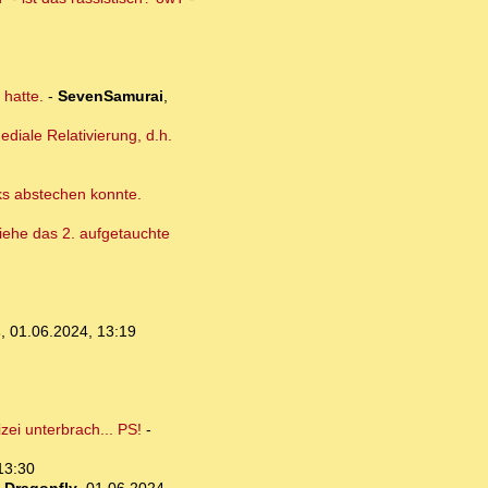
 hatte.
-
SevenSamurai
,
diale Relativierung, d.h.
cks abstechen konnte.
 Siehe das 2. aufgetauchte
s
,
01.06.2024, 13:19
ei unterbrach... PS!
-
13:30