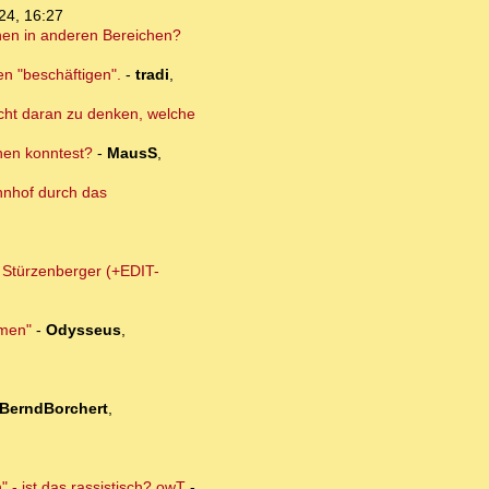
24, 16:27
onen in anderen Bereichen?
en "beschäftigen".
-
tradi
,
nicht daran zu denken, welche
dnen konntest?
-
MausS
,
hnhof durch das
m Stürzenberger (+EDIT-
lmen"
-
Odysseus
,
BerndBorchert
,
 - ist das rassistisch? owT
-