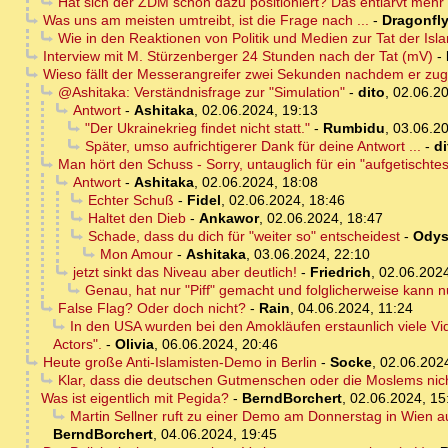
Hat sich der ZDM schon dazu positioniert? Das entlarvt mehr 
Was uns am meisten umtreibt, ist die Frage nach ...
-
Dragonfl
Wie in den Reaktionen von Politik und Medien zur Tat der Isl
Interview mit M. Stürzenberger 24 Stunden nach der Tat (mV)
-
Wieso fällt der Messerangreifer zwei Sekunden nachdem er zu
@Ashitaka: Verständnisfrage zur "Simulation"
-
dito
,
02.06.20
Antwort
-
Ashitaka
,
02.06.2024, 19:13
"Der Ukrainekrieg findet nicht statt."
-
Rumbidu
,
03.06.20
Später, umso aufrichtigerer Dank für deine Antwort ...
-
di
Man hört den Schuss - Sorry, untauglich für ein "aufgetischtes 
Antwort
-
Ashitaka
,
02.06.2024, 18:08
Echter Schuß
-
Fidel
,
02.06.2024, 18:46
Haltet den Dieb
-
Ankawor
,
02.06.2024, 18:47
Schade, dass du dich für "weiter so" entscheidest
-
Odys
Mon Amour
-
Ashitaka
,
03.06.2024, 22:10
jetzt sinkt das Niveau aber deutlich!
-
Friedrich
,
02.06.2024
Genau, hat nur "Piff" gemacht und folglicherweise kann nu
False Flag? Oder doch nicht?
-
Rain
,
04.06.2024, 11:24
In den USA wurden bei den Amokläufen erstaunlich viele Vid
Actors".
-
Olivia
,
06.06.2024, 20:46
Heute große Anti-Islamisten-Demo in Berlin
-
Socke
,
02.06.202
Klar, dass die deutschen Gutmenschen oder die Moslems nicht
Was ist eigentlich mit Pegida?
-
BerndBorchert
,
02.06.2024, 15
Martin Sellner ruft zu einer Demo am Donnerstag in Wien a
BerndBorchert
,
04.06.2024, 19:45