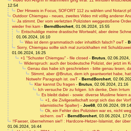
Video von Angriff in Mannheim ging viral: 12 Minuten entscheid
12:54
Der Hinweis in Focus, SOFORT 112 zu wählen und Notarzt plu
Outdoor Chiemgau - neues, zweites Video mit völlig anderer An
Ja stimmt. Der vom verletzten Polizisten weggestoßene Order
wieder frei kam
-
BerndBorchert
,
01.06.2024, 15:55
Entschuldige meine drastische Wortwahl, aber deine Schne
01.06.2024, 16:10
Was ist denn grammatisch oder inhaltlich falsch? owT
-
B
Sorry, Chiemgau sollte sich mal zurückhalten mit Schuldzuwe
01.06.2024, 16:25
+1 "Schuster Chiemgau" - file closed
-
Brutus
,
02.06.2024,
Widerspruch: auch der biodeutsche Polizist, der jetzt im K
Genau das habe ich geschrieben - bitte genau lesen, d
Stimmt, aber @Brutus, dem ich geantwortet habe, hatte
Notwehr Paragraph ist. owT
-
BerndBorchert
,
02.06.20
Klar kannst Du fragen
-
Brutus
,
02.06.2024, 21:16
Ich versuche Dir zu folgen. Ich denke, Dein Irrtum
Es bleibt dabei - sowie: diverse Muslime feiern 
+1, die Zivilgesellschaft sorgt sich das der V
islamistische Spalter)
-
Joe68
,
03.06.2024, 09:1
Ok, ein Fehler des Polizisten war es, nicht we
sichern. owT
-
BerndBorchert
,
03.06.2024, 17:
!!Faeser, übernehmen sie!! : Hardcore-Hetzer-Islamist, der übe
01.06.2024, 16:44