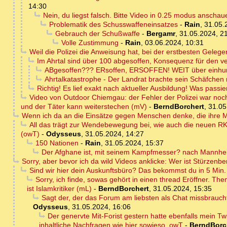
14:30
Nein, du liegst falsch. Bitte Video in 0.25 modus anschauen
Problematik des Schusswaffeneinsatzes
-
Rain
,
31.05.
Gebrauch der Schußwaffe
-
Bergamr
,
31.05.2024, 2
Volle Zustimmung
-
Rain
,
03.06.2024, 10:31
Weil die Polizei die Anweisung hat, bei der erstbesten Geleg
Im Ahrtal sind über 100 abgesoffen, Konsequenz für den v
ABgesoffen??? ERsoffen, ERSOFFEN! WEIT über einhun
Ahrtalkatastrophe - Der Landrat brachte sein Schäfchen r
Richtig! Es lief exakt nach aktueller Ausbildung! Was passie
Video von Outdoor Chiemgau: der Fehler der Polizei war noch g
und der Täter kann weiterstechen (mV)
-
BerndBorchert
,
31.05
Wenn ich da an die Einsätze gegen Menschen denke, die ihre Ma
All das trägt zur Wendebewegung bei, wie auch die neuen RK
(owT)
-
Odysseus
,
31.05.2024, 14:27
150 Nationen
-
Rain
,
31.05.2024, 15:37
Der Afghane ist, mit seinem Kampfmesser? nach Mannhe
Sorry, aber bevor ich da wild Videos anklicke: Wer ist Stürzenb
Sind wir hier dein Auskunftsbüro? Das bekommst du in 5 Min. s
Sorry, ich finde, sowas gehört in einen thread Eröffner. T
ist Islamkritiker (mL)
-
BerndBorchert
,
31.05.2024, 15:35
Sagt der, der das Forum am liebsten als Chat missbrauc
Odysseus
,
31.05.2024, 16:06
Der genervte Mit-Forist gestern hatte ebenfalls mein Tw
inhaltliche Nachfragen wie hier sowieso. owT
-
BerndBorc