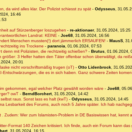
, da wird alles klar. Der Polizist schiesst zu spät
-
Odysseus
,
31.05.2
2024, 16:46
1:53
enheit auf Stürzenberger loszugehen
-
re-aktionaer
,
31.05.2024, 15:25
erantwortlichen Landrat: KEINE
-
Joe68
,
31.05.2024, 16:56
dert Menschen mussten(!) dort jämmerlich ERSAUFEN!
-
MausS
,
31.
echtzeitig ins Trockene
-
paranoia
,
01.06.2024, 07:53
rt denn mit Polizisten, die rechtzeitig schießen?
-
Brutus
,
01.06.2024, 
rößer: 3 Helfer hatten den Täter offenbar schon überwältigt, da reißen
.2024, 20:01
ske nicht vorschriftsmäßig trugen (oT)
-
Otto Lidenbrock
,
31.05.202
I-Entschwärzungen, die es in sich haben. Ganz schwere Zeiten komen 
im gekommen, egal welcher Platz gewählt worden wäre
-
Joe68
,
05.06
erger? owT
-
BerndBorchert
,
31.05.2024, 14:42
elbst raus. Sonst lass es halt (kwT)
-
Odysseus
,
31.05.2024, 14:45
hema Lesbarkeit des Forums, auch noch 5 Jahre später. Ich hab nachge
ht . Zudem: Wer zum Islamisten-Problem in DE Basiswissen hat, kennt 
itter-Format 140 Zeichen kritisiert. Ich finde, auch ein Forum kann das
hert
,
31.05.2024, 16:15