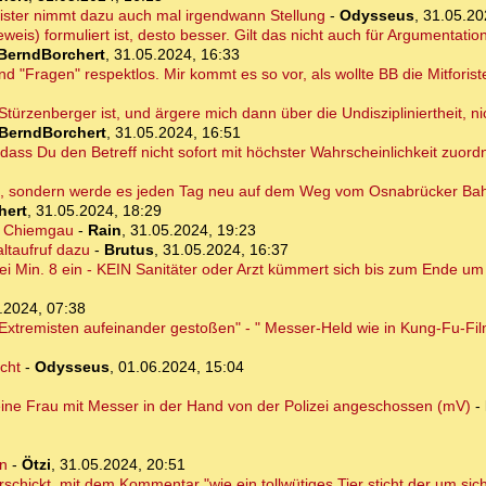
ister nimmt dazu auch mal irgendwann Stellung
-
Odysseus
,
31.05.20
weis) formuliert ist, desto besser. Gilt das nicht auch für Argumentati
BerndBorchert
,
31.05.2024, 16:33
nd "Fragen" respektlos. Mir kommt es so vor, als wollte BB die Mitforist
r Stürzenberger ist, und ärgere mich dann über die Undiszipliniertheit, 
BerndBorchert
,
31.05.2024, 16:51
 dass Du den Betreff nicht sofort mit höchster Wahrscheinlichkeit zuor
en, sondern werde es jeden Tag neu auf dem Weg vom Osnabrücker Ba
hert
,
31.05.2024, 18:29
r Chiemgau
-
Rain
,
31.05.2024, 19:23
ltaufruf dazu
-
Brutus
,
31.05.2024, 16:37
i Min. 8 ein - KEIN Sanitäter oder Arzt kümmert sich bis zum Ende u
.2024, 07:38
Extremisten aufeinander gestoßen" - " Messer-Held wie in Kung-Fu-Fi
cht
-
Odysseus
,
01.06.2024, 15:04
 eine Frau mit Messer in der Hand von der Polizei angeschossen (mV)
-
rn
-
Ötzi
,
31.05.2024, 20:51
chickt, mit dem Kommentar "wie ein tollwütiges Tier sticht der um sich"