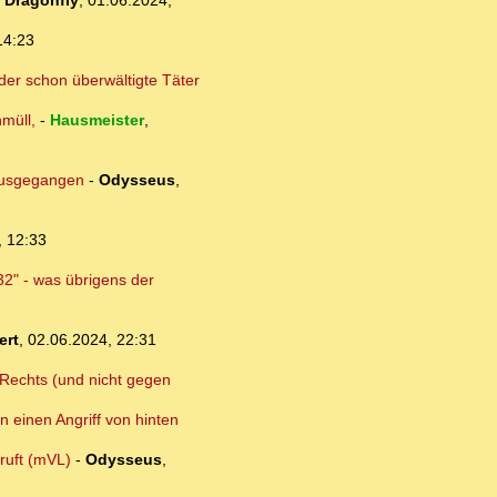
-
Dragonfly
,
01.06.2024,
14:23
der schon überwältigte Täter
müll,
-
Hausmeister
,
 ausgegangen
-
Odysseus
,
, 12:33
32" - was übrigens der
ert
,
02.06.2024, 22:31
n Rechts (und nicht gegen
n einen Angriff von hinten
ruft (mVL)
-
Odysseus
,