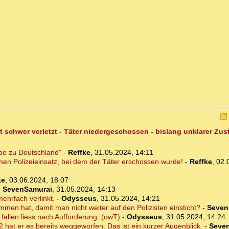
t schwer verletzt - Täter niedergeschossen - bislang unklarer Zu
ebe zu Deutschland"
-
Reffke
,
31.05.2024, 14:11
chen Polizeieinsatz, bei dem der Täter erschossen wurde!
-
Reffke
,
02.
ke
,
03.06.2024, 18:07
-
SevenSamurai
,
31.05.2024, 14:13
mehrfach verlinkt.
-
Odysseus
,
31.05.2024, 14:21
men hat, damit man nicht weiter auf den Polizisten einsticht?
-
Seven
 fallen liess nach Aufforderung. (owT)
-
Odysseus
,
31.05.2024, 14:24
2 hat er es bereits weggeworfen. Das ist ein kurzer Augenblick.
-
Seve