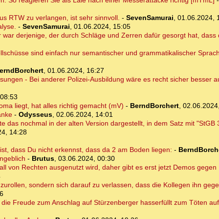
en: So reagieren Sie als Laie nach einer Messerattacke richtig [mTmL]
s RTW zu verlangen, ist sehr sinnvoll.
-
SevenSamurai
,
01.06.2024, 
alyse.
-
SevenSamurai
,
01.06.2024, 15:05
 war derjenige, der durch Schläge und Zerren dafür gesorgt hat, dass 
llschüsse sind einfach nur semantischer und grammatikalischer Sprach
erndBorchert
,
01.06.2024, 16:27
isungen - Bei anderer Polizei-Ausbildung wäre es recht sicher besser
 08:53
oma liegt, hat alles richtig gemacht (mV)
-
BerndBorchert
,
02.06.2024
anke
-
Odysseus
,
02.06.2024, 14:01
 das nochmal in der alten Version dargestellt, in dem Satz mit "StGB 
24, 14:28
 ist, dass Du nicht erkennst, dass da 2 am Boden liegen:
-
BerndBorch
angeblich
-
Brutus
,
03.06.2024, 00:30
orfall von Rechten ausgenutzt wird, daher gibt es erst jetzt Demos gege
4
gzurollen, sondern sich darauf zu verlassen, dass die Kollegen ihn gege
06
r die Freude zum Anschlag auf Stürzenberger hasserfüllt zum Töten auf