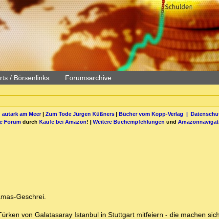
ts / Börsenlinks
Forumsarchive
 autark am Meer
|
Zum Tode Jürgen Küßners
|
Bücher vom Kopp-Verlag |
Datenschut
be Forum
durch
Käufe bei Amazon
! |
Weitere Buchempfehlungen
und
Amazonnavigat
Hamas-Geschrei.
rken von Galatasaray Istanbul in Stuttgart mitfeiern - die machen sic