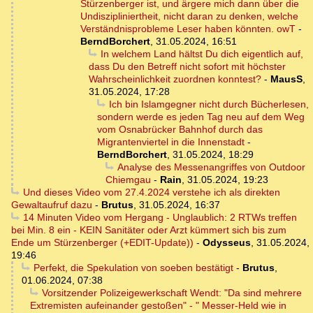
Stürzenberger ist, und ärgere mich dann über die
Undiszipliniertheit, nicht daran zu denken, welche
Verständnisprobleme Leser haben könnten. owT
-
BerndBorchert
,
31.05.2024, 16:51
In welchem Land hältst Du dich eigentlich auf,
dass Du den Betreff nicht sofort mit höchster
Wahrscheinlichkeit zuordnen konntest?
-
MausS
,
31.05.2024, 17:28
Ich bin Islamgegner nicht durch Bücherlesen,
sondern werde es jeden Tag neu auf dem Weg
vom Osnabrücker Bahnhof durch das
Migrantenviertel in die Innenstadt
-
BerndBorchert
,
31.05.2024, 18:29
Analyse des Messenangriffes von Outdoor
Chiemgau
-
Rain
,
31.05.2024, 19:23
Und dieses Video vom 27.4.2024 verstehe ich als direkten
Gewaltaufruf dazu
-
Brutus
,
31.05.2024, 16:37
14 Minuten Video vom Hergang - Unglaublich: 2 RTWs treffen
bei Min. 8 ein - KEIN Sanitäter oder Arzt kümmert sich bis zum
Ende um Stürzenberger (+EDIT-Update))
-
Odysseus
,
31.05.2024,
19:46
Perfekt, die Spekulation von soeben bestätigt
-
Brutus
,
01.06.2024, 07:38
Vorsitzender Polizeigewerkschaft Wendt: "Da sind mehrere
Extremisten aufeinander gestoßen" - " Messer-Held wie in