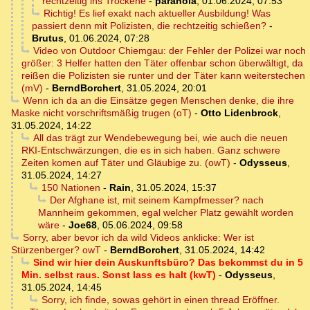
rechtzeitig ins Trockene
-
paranoia
,
01.06.2024, 07:53
Richtig! Es lief exakt nach aktueller Ausbildung! Was
passiert denn mit Polizisten, die rechtzeitig schießen?
-
Brutus
,
01.06.2024, 07:28
Video von Outdoor Chiemgau: der Fehler der Polizei war noch
größer: 3 Helfer hatten den Täter offenbar schon überwältigt, da
reißen die Polizisten sie runter und der Täter kann weiterstechen
(mV)
-
BerndBorchert
,
31.05.2024, 20:01
Wenn ich da an die Einsätze gegen Menschen denke, die ihre
Maske nicht vorschriftsmäßig trugen (oT)
-
Otto Lidenbrock
,
31.05.2024, 14:22
All das trägt zur Wendebewegung bei, wie auch die neuen
RKI-Entschwärzungen, die es in sich haben. Ganz schwere
Zeiten komen auf Täter und Gläubige zu. (owT)
-
Odysseus
,
31.05.2024, 14:27
150 Nationen
-
Rain
,
31.05.2024, 15:37
Der Afghane ist, mit seinem Kampfmesser? nach
Mannheim gekommen, egal welcher Platz gewählt worden
wäre
-
Joe68
,
05.06.2024, 09:58
Sorry, aber bevor ich da wild Videos anklicke: Wer ist
Stürzenberger? owT
-
BerndBorchert
,
31.05.2024, 14:42
Sind wir hier dein Auskunftsbüro? Das bekommst du in 5
Min. selbst raus. Sonst lass es halt (kwT)
-
Odysseus
,
31.05.2024, 14:45
Sorry, ich finde, sowas gehört in einen thread Eröffner.