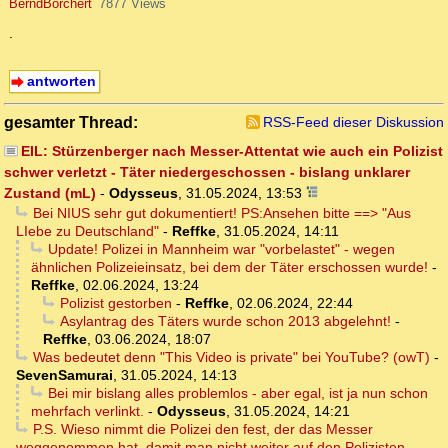
BerndBorchert
7877 Views
.
antworten
gesamter Thread:
RSS-Feed dieser Diskussion
EIL: Stürzenberger nach Messer-Attentat wie auch ein Polizist
schwer verletzt - Täter niedergeschossen - bislang unklarer
Zustand (mL)
-
Odysseus
,
31.05.2024, 13:53
Bei NIUS sehr gut dokumentiert! PS:Ansehen bitte ==> "Aus
LIebe zu Deutschland"
-
Reffke
,
31.05.2024, 14:11
Update! Polizei in Mannheim war "vorbelastet" - wegen
ähnlichen Polizeieinsatz, bei dem der Täter erschossen wurde!
-
Reffke
,
02.06.2024, 13:24
Polizist gestorben
-
Reffke
,
02.06.2024, 22:44
Asylantrag des Täters wurde schon 2013 abgelehnt!
-
Reffke
,
03.06.2024, 18:07
Was bedeutet denn "This Video is private" bei YouTube? (owT)
-
SevenSamurai
,
31.05.2024, 14:13
Bei mir bislang alles problemlos - aber egal, ist ja nun schon
mehrfach verlinkt.
-
Odysseus
,
31.05.2024, 14:21
P.S. Wieso nimmt die Polizei den fest, der das Messer
weggenommen hat, damit man nicht weiter auf den Polizisten