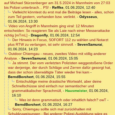
auf Michael Stürzenberger am 31.5.2024 in Mannheim von 27:03
bis Polizei unterbrach... PS!
-
Reffke
,
01.06.2024, 12:40
Vielleicht könntest du erst mal die Beiträge lesen - alles, schon
zum Teil gestern, vorhanden bzw. verlinkt.
-
Odysseus
,
01.06.2024, 13:30
Video von Angriff in Mannheim ging viral: 12 Minuten
entscheiden: So reagieren Sie als Laie nach einer Messerattacke
richtig [mTmL]
-
Dragonfly
,
01.06.2024, 12:54
Der Hinweis in Focus, SOFORT 112 zu wählen und Notarzt
plus RTW zu verlangen, ist sehr sinnvoll.
-
SevenSamurai
,
01.06.2024, 14:23
Outdoor Chiemgau - neues, zweites Video mit völlig anderer
Analyse.
-
SevenSamurai
,
01.06.2024, 15:05
Ja stimmt. Der vom verletzten Polizisten weggestoßene Order
war derjenige, der durch Schläge und Zerren dafür gesorgt hat,
dass der schon überwältigte Täter wieder frei kam
-
BerndBorchert
,
01.06.2024, 15:55
Entschuldige meine drastische Wortwahl, aber deine
Schnellschüsse sind einfach nur semantischer und
grammatikalischer Sprachmüll,
-
Hausmeister
,
01.06.2024,
16:10
Was ist denn grammatisch oder inhaltlich falsch? owT
-
BerndBorchert
,
01.06.2024, 16:27
Sorry, Chiemgau sollte sich mal zurückhalten mit
Schuldzuweisungen - Bei anderer Polizei-Ausbildung wäre es