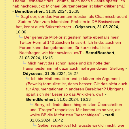
Thema Lesbarkeit des Forums, auch noch 5 Jahre später. Ich
hab nachgeguckt: Michael Stürzenberger ist Islamkritiker (mL)
-
BerndBorchert
,
31.05.2024, 15:35
Sagt der, der das Forum am liebsten als Chat missbraucht
. Zudem: Wer zum Islamisten-Problem in DE Basiswissen
hat, kennt auch Stürzenberger
-
Odysseus
,
31.05.2024,
16:06
Der genervte Mit-Forist gestern hatte ebenfalls mein
Twitter-Format 140 Zeichen kritisiert. Ich finde, auch ein
Forum kann das gebrauchen, für kurze inhaltliche
Nachfragen wie hier sowieso. owT
-
BerndBorchert
,
31.05.2024, 16:15
Mich nervt das schon lange und ich hoffe der
Hausmeister nimmt dazu auch mal irgendwann Stellung
-
Odysseus
,
31.05.2024, 16:27
Ich bin Mathematiker und je kürzer ein Argument
(Beweis) formuliert ist, desto besser. Gilt das nicht auch
für Argumentationen in anderen Bereichen? Übrigens
spart sich der Leser so das Anklicken. owT
-
BerndBorchert
,
31.05.2024, 16:33
Sorry, ich finde diese hingerotzten Überschriften
und "Fragen" respektlos. Mir kommt es so vor, als
wollte BB die Mitforisten "beschäftigen".
-
tradi
,
31.05.2024, 16:42
Selber respektlos! Ich wusste wirklich nicht, wer