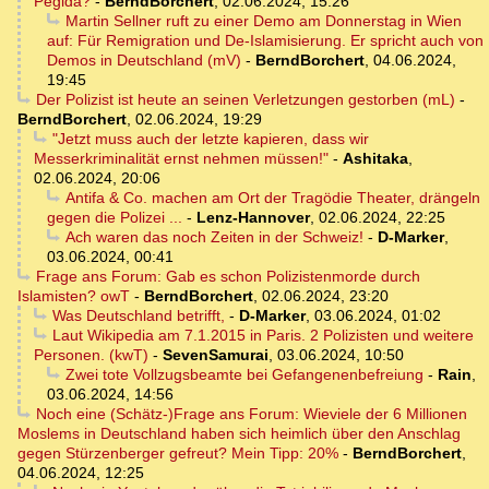
Pegida?
-
BerndBorchert
,
02.06.2024, 15:26
Martin Sellner ruft zu einer Demo am Donnerstag in Wien
auf: Für Remigration und De-Islamisierung. Er spricht auch von
Demos in Deutschland (mV)
-
BerndBorchert
,
04.06.2024,
19:45
Der Polizist ist heute an seinen Verletzungen gestorben (mL)
-
BerndBorchert
,
02.06.2024, 19:29
"Jetzt muss auch der letzte kapieren, dass wir
Messerkriminalität ernst nehmen müssen!"
-
Ashitaka
,
02.06.2024, 20:06
Antifa & Co. machen am Ort der Tragödie Theater, drängeln
gegen die Polizei ...
-
Lenz-Hannover
,
02.06.2024, 22:25
Ach waren das noch Zeiten in der Schweiz!
-
D-Marker
,
03.06.2024, 00:41
Frage ans Forum: Gab es schon Polizistenmorde durch
Islamisten? owT
-
BerndBorchert
,
02.06.2024, 23:20
Was Deutschland betrifft,
-
D-Marker
,
03.06.2024, 01:02
Laut Wikipedia am 7.1.2015 in Paris. 2 Polizisten und weitere
Personen. (kwT)
-
SevenSamurai
,
03.06.2024, 10:50
Zwei tote Vollzugsbeamte bei Gefangenenbefreiung
-
Rain
,
03.06.2024, 14:56
Noch eine (Schätz-)Frage ans Forum: Wieviele der 6 Millionen
Moslems in Deutschland haben sich heimlich über den Anschlag
gegen Stürzenberger gefreut? Mein Tipp: 20%
-
BerndBorchert
,
04.06.2024, 12:25