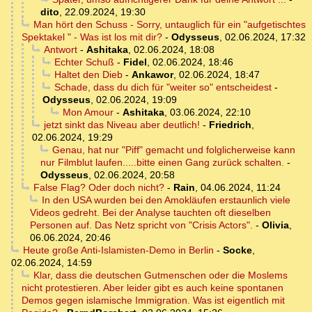
dito
,
22.09.2024, 19:30
Man hört den Schuss - Sorry, untauglich für ein "aufgetischtes
Spektakel " - Was ist los mit dir?
-
Odysseus
,
02.06.2024, 17:32
Antwort
-
Ashitaka
,
02.06.2024, 18:08
Echter Schuß
-
Fidel
,
02.06.2024, 18:46
Haltet den Dieb
-
Ankawor
,
02.06.2024, 18:47
Schade, dass du dich für "weiter so" entscheidest
-
Odysseus
,
02.06.2024, 19:09
Mon Amour
-
Ashitaka
,
03.06.2024, 22:10
jetzt sinkt das Niveau aber deutlich!
-
Friedrich
,
02.06.2024, 19:29
Genau, hat nur "Piff" gemacht und folglicherweise kann
nur Filmblut laufen.....bitte einen Gang zurück schalten.
-
Odysseus
,
02.06.2024, 20:58
False Flag? Oder doch nicht?
-
Rain
,
04.06.2024, 11:24
In den USA wurden bei den Amokläufen erstaunlich viele
Videos gedreht. Bei der Analyse tauchten oft dieselben
Personen auf. Das Netz spricht von "Crisis Actors".
-
Olivia
,
06.06.2024, 20:46
Heute große Anti-Islamisten-Demo in Berlin
-
Socke
,
02.06.2024, 14:59
Klar, dass die deutschen Gutmenschen oder die Moslems
nicht protestieren. Aber leider gibt es auch keine spontanen
Demos gegen islamische Immigration. Was ist eigentlich mit