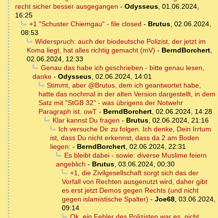
recht sicher besser ausgegangen
-
Odysseus
,
01.06.2024,
16:25
+1 "Schuster Chiemgau" - file closed
-
Brutus
,
02.06.2024,
08:53
Widerspruch: auch der biodeutsche Polizist, der jetzt im
Koma liegt, hat alles richtig gemacht (mV)
-
BerndBorchert
,
02.06.2024, 12:33
Genau das habe ich geschrieben - bitte genau lesen,
danke
-
Odysseus
,
02.06.2024, 14:01
Stimmt, aber @Brutus, dem ich geantwortet habe,
hatte das nochmal in der alten Version dargestellt, in dem
Satz mit "StGB 32" - was übrigens der Notwehr
Paragraph ist. owT
-
BerndBorchert
,
02.06.2024, 14:28
Klar kannst Du fragen
-
Brutus
,
02.06.2024, 21:16
Ich versuche Dir zu folgen. Ich denke, Dein Irrtum
ist, dass Du nicht erkennst, dass da 2 am Boden
liegen:
-
BerndBorchert
,
02.06.2024, 22:31
Es bleibt dabei - sowie: diverse Muslime feiern
angeblich
-
Brutus
,
03.06.2024, 00:30
+1, die Zivilgesellschaft sorgt sich das der
Vorfall von Rechten ausgenutzt wird, daher gibt
es erst jetzt Demos gegen Rechts (und nicht
gegen islamistische Spalter)
-
Joe68
,
03.06.2024,
09:14
Ok, ein Fehler des Polizisten war es, nicht