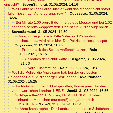
einsticht?
-
SevenSamurai
,
31.05.2024, 14:16
Weil Panik bei der Polizei und er wohl das Messer nicht sofort
fallen liess nach Aufforderung. (owT)
-
Odysseus
,
31.05.2024,
14:24
Bei Minute 1:00 ergreift der in Blau das Messer und bei 1:02
hat er es bereits weggeworfen. Das ist ein kurzer Augenblick.
-
SevenSamurai
,
31.05.2024, 14:30
Nein, du liegst falsch. Bitte Video in 0.25 modus
anschauen, da wird alles klar. Der Polizist schiesst zu spät
-
Odysseus
,
31.05.2024, 16:02
Problematik des Schusswaffeneinsatzes
-
Rain
,
31.05.2024, 16:46
Gebrauch der Schußwaffe
-
Bergamr
,
31.05.2024,
21:53
Volle Zustimmung
-
Rain
,
03.06.2024, 10:31
Weil die Polizei die Anweisung hat, bei der erstbesten
Gelegenheit auf Stürzenberger loszugehen
-
re-aktionaer
,
31.05.2024, 15:25
Im Ahrtal sind über 100 abgesoffen, Konsequenz für den
verantwortlichen Landrat: KEINE
-
Joe68
,
31.05.2024, 16:56
ABgesoffen??? ERsoffen, ERSOFFEN! WEIT über
einhundert Menschen mussten(!) dort jämmerlich
ERSAUFEN!
-
MausS
,
31.05.2024, 17:34
Ahrtalkatastrophe - Der Landrat brachte sein Schäfchen