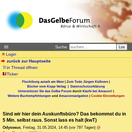
Suche:
Los
Login
zurück zur Hauptseite
in Thread öffnen
Ticker
Fluchtburg autark am Meer
|
Zum Tode Jürgen Küßners
|
Bücher vom Kopp-Verlag |
Datenschutzerklärung
Unterstützen Sie das Gelbe Forum
durch
Käufe bei Amazon
! |
Weitere Buchempfehlungen
und
Amazonnavigation
|
Cookie-Einstellungen
Sind wir hier dein Auskunftsbüro? Das bekommst du in
5 Min. selbst raus. Sonst lass es halt (kwT)
Odysseus
,
Freitag, 31.05.2024, 14:45
(vor 797 Tagen)
@