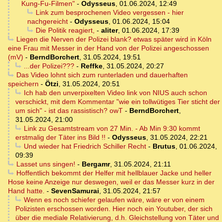
Kung-Fu-Filmen"
-
Odysseus
,
01.06.2024, 12:49
Link zum besprochenen Video vergessen - hier
nachgereicht
-
Odysseus
,
01.06.2024, 15:04
Die Politik reagiert,
-
aliter
,
01.06.2024, 17:39
Liegen die Nerven der Polizei blank? etwas später wird in Köln
eine Frau mit Messer in der Hand von der Polizei angeschossen
(mV)
-
BerndBorchert
,
31.05.2024, 19:51
...der Polizei???
-
Reffke
,
31.05.2024, 20:27
Das Video lohnt sich zum runterladen und dauerhaften
speichern
-
Ötzi
,
31.05.2024, 20:51
Ich hab den unverpixelten Video link von NIUS auch schon
verschickt, mit dem Kommentar "wie ein tollwütiges Tier sticht der
um sich" - ist das rassistisch? owT
-
BerndBorchert
,
31.05.2024, 21:00
Link zu Gesamtstream von 27 Min. - Ab Min 9:30 kommt
erstmalig der Täter ins Bild !!
-
Odysseus
,
31.05.2024, 22:21
Und wieder hat Friedrich Schiller Recht
-
Brutus
,
01.06.2024,
09:39
Lasset uns singen!
-
Bergamr
,
31.05.2024, 21:11
Hoffentlich bekommt der Helfer mit hellblauer Jacke und heller
Hose keine Anzeige nur deswegen, weil er das Messer kurz in der
Hand hatte.
-
SevenSamurai
,
31.05.2024, 21:57
Wenn es noch schiefer gelaufen wäre, wäre er von einem
Polizisten erschossen worden. Hier noch ein Youtuber, der sich
über die mediale Relativierung, d.h. Gleichstellung von Täter und