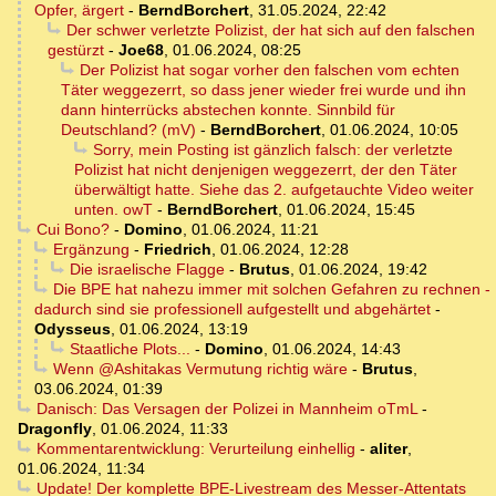
Opfer, ärgert
-
BerndBorchert
,
31.05.2024, 22:42
Der schwer verletzte Polizist, der hat sich auf den falschen
gestürzt
-
Joe68
,
01.06.2024, 08:25
Der Polizist hat sogar vorher den falschen vom echten
Täter weggezerrt, so dass jener wieder frei wurde und ihn
dann hinterrücks abstechen konnte. Sinnbild für
Deutschland? (mV)
-
BerndBorchert
,
01.06.2024, 10:05
Sorry, mein Posting ist gänzlich falsch: der verletzte
Polizist hat nicht denjenigen weggezerrt, der den Täter
überwältigt hatte. Siehe das 2. aufgetauchte Video weiter
unten. owT
-
BerndBorchert
,
01.06.2024, 15:45
Cui Bono?
-
Domino
,
01.06.2024, 11:21
Ergänzung
-
Friedrich
,
01.06.2024, 12:28
Die israelische Flagge
-
Brutus
,
01.06.2024, 19:42
Die BPE hat nahezu immer mit solchen Gefahren zu rechnen -
dadurch sind sie professionell aufgestellt und abgehärtet
-
Odysseus
,
01.06.2024, 13:19
Staatliche Plots...
-
Domino
,
01.06.2024, 14:43
Wenn @Ashitakas Vermutung richtig wäre
-
Brutus
,
03.06.2024, 01:39
Danisch: Das Versagen der Polizei in Mannheim oTmL
-
Dragonfly
,
01.06.2024, 11:33
Kommentarentwicklung: Verurteilung einhellig
-
aliter
,
01.06.2024, 11:34
Update! Der komplette BPE-Livestream des Messer-Attentats