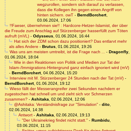
wegzurollen, sondern sich darauf zu verlassen,
dass die Kollegen ihn gegen einen Angriff von
hinten sichern. owT
-
BerndBorchert
,
03.06.2024, 17:06
!!Faeser, übernehmen sie!! : Hardcore-Hetzer-Islamist, der über
die Freude zum Anschlag auf Stürzenberger hasserfüllt zum Töten
aufruft (mVL)
-
Odysseus
,
01.06.2024, 16:44
Hat sich der ZDM schon dazu positioniert? Das entlarvt mehr
als alles Andere
-
Brutus
,
01.06.2024, 19:26
Was uns am meisten umtreibt, ist die Frage nach ...
-
Dragonfly
,
01.06.2024, 18:04
Wie in den Reaktionen von Politik und Medien zur Tat der
Islam-/Immigrations-Hintergrund ganz einfach ignoriert wird (mV)
-
BerndBorchert
,
04.06.2024, 15:20
Interview mit M. Stürzenberger 24 Stunden nach der Tat (mV)
-
BerndBorchert
,
01.06.2024, 19:12
Wieso fällt der Messerangreifer zwei Sekunden nachdem er
zugestochen hat schnell um und zieht sich vor Schmerzen
zusammen?
-
Ashitaka
,
02.06.2024, 12:06
@Ashitaka: Verständnisfrage zur "Simulation"
-
dito
,
02.06.2024, 14:38
Antwort
-
Ashitaka
,
02.06.2024, 19:13
"Der Ukrainekrieg findet nicht statt."
-
Rumbidu
,
03.06.2024, 11:15
Später, umso aufrichtigerer Dank für deine Antwort ...
-