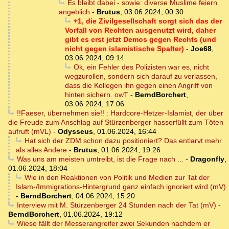
Es bleibt dabei - sowie: diverse Muslime feiern
angeblich
-
Brutus
,
03.06.2024, 00:30
+1, die Zivilgesellschaft sorgt sich das der
Vorfall von Rechten ausgenutzt wird, daher
gibt es erst jetzt Demos gegen Rechts (und
nicht gegen islamistische Spalter)
-
Joe68
,
03.06.2024, 09:14
Ok, ein Fehler des Polizisten war es, nicht
wegzurollen, sondern sich darauf zu verlassen,
dass die Kollegen ihn gegen einen Angriff von
hinten sichern. owT
-
BerndBorchert
,
03.06.2024, 17:06
!!Faeser, übernehmen sie!! : Hardcore-Hetzer-Islamist, der über
die Freude zum Anschlag auf Stürzenberger hasserfüllt zum Töten
aufruft (mVL)
-
Odysseus
,
01.06.2024, 16:44
Hat sich der ZDM schon dazu positioniert? Das entlarvt mehr
als alles Andere
-
Brutus
,
01.06.2024, 19:26
Was uns am meisten umtreibt, ist die Frage nach ...
-
Dragonfly
,
01.06.2024, 18:04
Wie in den Reaktionen von Politik und Medien zur Tat der
Islam-/Immigrations-Hintergrund ganz einfach ignoriert wird (mV)
-
BerndBorchert
,
04.06.2024, 15:20
Interview mit M. Stürzenberger 24 Stunden nach der Tat (mV)
-
BerndBorchert
,
01.06.2024, 19:12
Wieso fällt der Messerangreifer zwei Sekunden nachdem er