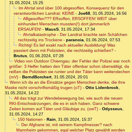
31.05.2024, 15:25
Im Ahrtal sind über 100 abgesoffen, Konsequenz für den
verantwortlichen Landrat: KEINE
-
Joe68
,
31.05.2024, 16:56
ABgesoffen??? ERsoffen, ERSOFFEN! WEIT über
einhundert Menschen mussten(!) dort jämmerlich
ERSAUFEN!
-
MausS
,
31.05.2024, 17:34
Ahrtalkatastrophe - Der Landrat brachte sein Schäfchen
rechtzeitig ins Trockene
-
paranoia
,
01.06.2024, 07:53
Richtig! Es lief exakt nach aktueller Ausbildung! Was
passiert denn mit Polizisten, die rechtzeitig schießen?
-
Brutus
,
01.06.2024, 07:28
Video von Outdoor Chiemgau: der Fehler der Polizei war noch
größer: 3 Helfer hatten den Täter offenbar schon überwältigt, da
reißen die Polizisten sie runter und der Täter kann weiterstechen
(mV)
-
BerndBorchert
,
31.05.2024, 20:01
Wenn ich da an die Einsätze gegen Menschen denke, die ihre
Maske nicht vorschriftsmäßig trugen (oT)
-
Otto Lidenbrock
,
31.05.2024, 14:22
All das trägt zur Wendebewegung bei, wie auch die neuen
RKI-Entschwärzungen, die es in sich haben. Ganz schwere
Zeiten komen auf Täter und Gläubige zu. (owT)
-
Odysseus
,
31.05.2024, 14:27
150 Nationen
-
Rain
,
31.05.2024, 15:37
Der Afghane ist, mit seinem Kampfmesser? nach
Mannheim gekommen, egal welcher Platz gewählt worden