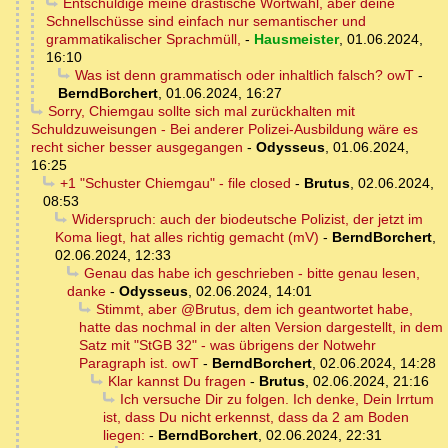
Entschuldige meine drastische Wortwahl, aber deine
Schnellschüsse sind einfach nur semantischer und
grammatikalischer Sprachmüll,
-
Hausmeister
,
01.06.2024,
16:10
Was ist denn grammatisch oder inhaltlich falsch? owT
-
BerndBorchert
,
01.06.2024, 16:27
Sorry, Chiemgau sollte sich mal zurückhalten mit
Schuldzuweisungen - Bei anderer Polizei-Ausbildung wäre es
recht sicher besser ausgegangen
-
Odysseus
,
01.06.2024,
16:25
+1 "Schuster Chiemgau" - file closed
-
Brutus
,
02.06.2024,
08:53
Widerspruch: auch der biodeutsche Polizist, der jetzt im
Koma liegt, hat alles richtig gemacht (mV)
-
BerndBorchert
,
02.06.2024, 12:33
Genau das habe ich geschrieben - bitte genau lesen,
danke
-
Odysseus
,
02.06.2024, 14:01
Stimmt, aber @Brutus, dem ich geantwortet habe,
hatte das nochmal in der alten Version dargestellt, in dem
Satz mit "StGB 32" - was übrigens der Notwehr
Paragraph ist. owT
-
BerndBorchert
,
02.06.2024, 14:28
Klar kannst Du fragen
-
Brutus
,
02.06.2024, 21:16
Ich versuche Dir zu folgen. Ich denke, Dein Irrtum
ist, dass Du nicht erkennst, dass da 2 am Boden
liegen:
-
BerndBorchert
,
02.06.2024, 22:31