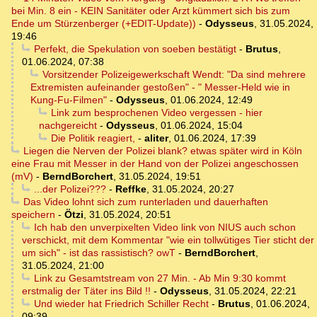
bei Min. 8 ein - KEIN Sanitäter oder Arzt kümmert sich bis zum
Ende um Stürzenberger (+EDIT-Update))
-
Odysseus
,
31.05.2024,
19:46
Perfekt, die Spekulation von soeben bestätigt
-
Brutus
,
01.06.2024, 07:38
Vorsitzender Polizeigewerkschaft Wendt: "Da sind mehrere
Extremisten aufeinander gestoßen" - " Messer-Held wie in
Kung-Fu-Filmen"
-
Odysseus
,
01.06.2024, 12:49
Link zum besprochenen Video vergessen - hier
nachgereicht
-
Odysseus
,
01.06.2024, 15:04
Die Politik reagiert,
-
aliter
,
01.06.2024, 17:39
Liegen die Nerven der Polizei blank? etwas später wird in Köln
eine Frau mit Messer in der Hand von der Polizei angeschossen
(mV)
-
BerndBorchert
,
31.05.2024, 19:51
...der Polizei???
-
Reffke
,
31.05.2024, 20:27
Das Video lohnt sich zum runterladen und dauerhaften
speichern
-
Ötzi
,
31.05.2024, 20:51
Ich hab den unverpixelten Video link von NIUS auch schon
verschickt, mit dem Kommentar "wie ein tollwütiges Tier sticht der
um sich" - ist das rassistisch? owT
-
BerndBorchert
,
31.05.2024, 21:00
Link zu Gesamtstream von 27 Min. - Ab Min 9:30 kommt
erstmalig der Täter ins Bild !!
-
Odysseus
,
31.05.2024, 22:21
Und wieder hat Friedrich Schiller Recht
-
Brutus
,
01.06.2024,
09:39