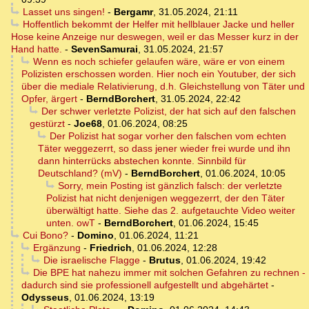
Lasset uns singen!
-
Bergamr
,
31.05.2024, 21:11
Hoffentlich bekommt der Helfer mit hellblauer Jacke und heller
Hose keine Anzeige nur deswegen, weil er das Messer kurz in der
Hand hatte.
-
SevenSamurai
,
31.05.2024, 21:57
Wenn es noch schiefer gelaufen wäre, wäre er von einem
Polizisten erschossen worden. Hier noch ein Youtuber, der sich
über die mediale Relativierung, d.h. Gleichstellung von Täter und
Opfer, ärgert
-
BerndBorchert
,
31.05.2024, 22:42
Der schwer verletzte Polizist, der hat sich auf den falschen
gestürzt
-
Joe68
,
01.06.2024, 08:25
Der Polizist hat sogar vorher den falschen vom echten
Täter weggezerrt, so dass jener wieder frei wurde und ihn
dann hinterrücks abstechen konnte. Sinnbild für
Deutschland? (mV)
-
BerndBorchert
,
01.06.2024, 10:05
Sorry, mein Posting ist gänzlich falsch: der verletzte
Polizist hat nicht denjenigen weggezerrt, der den Täter
überwältigt hatte. Siehe das 2. aufgetauchte Video weiter
unten. owT
-
BerndBorchert
,
01.06.2024, 15:45
Cui Bono?
-
Domino
,
01.06.2024, 11:21
Ergänzung
-
Friedrich
,
01.06.2024, 12:28
Die israelische Flagge
-
Brutus
,
01.06.2024, 19:42
Die BPE hat nahezu immer mit solchen Gefahren zu rechnen -
dadurch sind sie professionell aufgestellt und abgehärtet
-
Odysseus
,
01.06.2024, 13:19