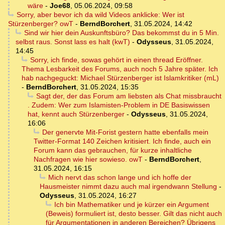
wäre
-
Joe68
,
05.06.2024, 09:58
Sorry, aber bevor ich da wild Videos anklicke: Wer ist
Stürzenberger? owT
-
BerndBorchert
,
31.05.2024, 14:42
Sind wir hier dein Auskunftsbüro? Das bekommst du in 5 Min.
selbst raus. Sonst lass es halt (kwT)
-
Odysseus
,
31.05.2024,
14:45
Sorry, ich finde, sowas gehört in einen thread Eröffner.
Thema Lesbarkeit des Forums, auch noch 5 Jahre später. Ich
hab nachgeguckt: Michael Stürzenberger ist Islamkritiker (mL)
-
BerndBorchert
,
31.05.2024, 15:35
Sagt der, der das Forum am liebsten als Chat missbraucht
. Zudem: Wer zum Islamisten-Problem in DE Basiswissen
hat, kennt auch Stürzenberger
-
Odysseus
,
31.05.2024,
16:06
Der genervte Mit-Forist gestern hatte ebenfalls mein
Twitter-Format 140 Zeichen kritisiert. Ich finde, auch ein
Forum kann das gebrauchen, für kurze inhaltliche
Nachfragen wie hier sowieso. owT
-
BerndBorchert
,
31.05.2024, 16:15
Mich nervt das schon lange und ich hoffe der
Hausmeister nimmt dazu auch mal irgendwann Stellung
-
Odysseus
,
31.05.2024, 16:27
Ich bin Mathematiker und je kürzer ein Argument
(Beweis) formuliert ist, desto besser. Gilt das nicht auch
für Argumentationen in anderen Bereichen? Übrigens