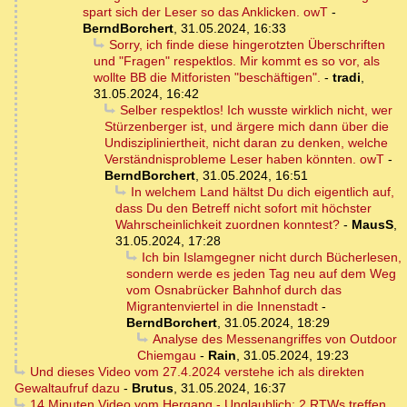
spart sich der Leser so das Anklicken. owT
-
BerndBorchert
,
31.05.2024, 16:33
Sorry, ich finde diese hingerotzten Überschriften
und "Fragen" respektlos. Mir kommt es so vor, als
wollte BB die Mitforisten "beschäftigen".
-
tradi
,
31.05.2024, 16:42
Selber respektlos! Ich wusste wirklich nicht, wer
Stürzenberger ist, und ärgere mich dann über die
Undiszipliniertheit, nicht daran zu denken, welche
Verständnisprobleme Leser haben könnten. owT
-
BerndBorchert
,
31.05.2024, 16:51
In welchem Land hältst Du dich eigentlich auf,
dass Du den Betreff nicht sofort mit höchster
Wahrscheinlichkeit zuordnen konntest?
-
MausS
,
31.05.2024, 17:28
Ich bin Islamgegner nicht durch Bücherlesen,
sondern werde es jeden Tag neu auf dem Weg
vom Osnabrücker Bahnhof durch das
Migrantenviertel in die Innenstadt
-
BerndBorchert
,
31.05.2024, 18:29
Analyse des Messenangriffes von Outdoor
Chiemgau
-
Rain
,
31.05.2024, 19:23
Und dieses Video vom 27.4.2024 verstehe ich als direkten
Gewaltaufruf dazu
-
Brutus
,
31.05.2024, 16:37
14 Minuten Video vom Hergang - Unglaublich: 2 RTWs treffen