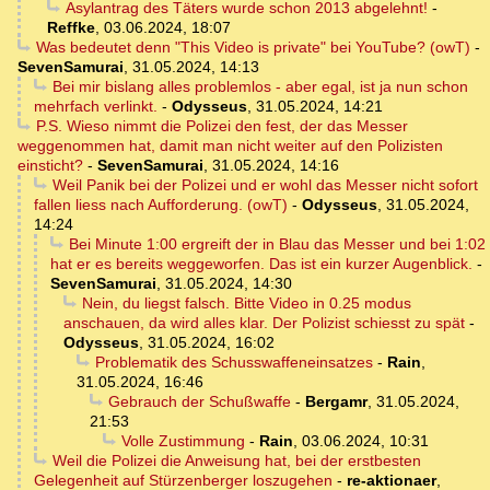
Asylantrag des Täters wurde schon 2013 abgelehnt!
-
Reffke
,
03.06.2024, 18:07
Was bedeutet denn "This Video is private" bei YouTube? (owT)
-
SevenSamurai
,
31.05.2024, 14:13
Bei mir bislang alles problemlos - aber egal, ist ja nun schon
mehrfach verlinkt.
-
Odysseus
,
31.05.2024, 14:21
P.S. Wieso nimmt die Polizei den fest, der das Messer
weggenommen hat, damit man nicht weiter auf den Polizisten
einsticht?
-
SevenSamurai
,
31.05.2024, 14:16
Weil Panik bei der Polizei und er wohl das Messer nicht sofort
fallen liess nach Aufforderung. (owT)
-
Odysseus
,
31.05.2024,
14:24
Bei Minute 1:00 ergreift der in Blau das Messer und bei 1:02
hat er es bereits weggeworfen. Das ist ein kurzer Augenblick.
-
SevenSamurai
,
31.05.2024, 14:30
Nein, du liegst falsch. Bitte Video in 0.25 modus
anschauen, da wird alles klar. Der Polizist schiesst zu spät
-
Odysseus
,
31.05.2024, 16:02
Problematik des Schusswaffeneinsatzes
-
Rain
,
31.05.2024, 16:46
Gebrauch der Schußwaffe
-
Bergamr
,
31.05.2024,
21:53
Volle Zustimmung
-
Rain
,
03.06.2024, 10:31
Weil die Polizei die Anweisung hat, bei der erstbesten
Gelegenheit auf Stürzenberger loszugehen
-
re-aktionaer
,