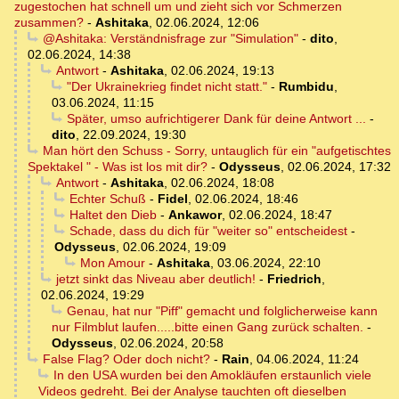
zugestochen hat schnell um und zieht sich vor Schmerzen
zusammen?
-
Ashitaka
,
02.06.2024, 12:06
@Ashitaka: Verständnisfrage zur "Simulation"
-
dito
,
02.06.2024, 14:38
Antwort
-
Ashitaka
,
02.06.2024, 19:13
"Der Ukrainekrieg findet nicht statt."
-
Rumbidu
,
03.06.2024, 11:15
Später, umso aufrichtigerer Dank für deine Antwort ...
-
dito
,
22.09.2024, 19:30
Man hört den Schuss - Sorry, untauglich für ein "aufgetischtes
Spektakel " - Was ist los mit dir?
-
Odysseus
,
02.06.2024, 17:32
Antwort
-
Ashitaka
,
02.06.2024, 18:08
Echter Schuß
-
Fidel
,
02.06.2024, 18:46
Haltet den Dieb
-
Ankawor
,
02.06.2024, 18:47
Schade, dass du dich für "weiter so" entscheidest
-
Odysseus
,
02.06.2024, 19:09
Mon Amour
-
Ashitaka
,
03.06.2024, 22:10
jetzt sinkt das Niveau aber deutlich!
-
Friedrich
,
02.06.2024, 19:29
Genau, hat nur "Piff" gemacht und folglicherweise kann
nur Filmblut laufen.....bitte einen Gang zurück schalten.
-
Odysseus
,
02.06.2024, 20:58
False Flag? Oder doch nicht?
-
Rain
,
04.06.2024, 11:24
In den USA wurden bei den Amokläufen erstaunlich viele
Videos gedreht. Bei der Analyse tauchten oft dieselben