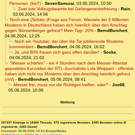
Personen. (kwT)
-
SevenSamurai
,
03.06.2024, 10:50
Zwei tote Vollzugsbeamte bei Gefangenenbefreiung
-
Rain
,
03.06.2024, 14:56
Noch eine (Schätz-)Frage ans Forum: Wieviele der 6 Millionen
Moslems in Deutschland haben sich heimlich über den Anschlag
gegen Stürzenberger gefreut? Mein Tipp: 20%
-
BerndBorchert
,
04.06.2024, 12:25
Noch ein Youtuber, der über die Tat jubilierende Moslems
kommentiert
-
BerndBorchert
,
04.06.2024, 16:02
Ja, und 80% freuen sich ganz offen darüber!
-
Socke
,
04.06.2024, 21:02
"Messer schärfen" - ein 4 Stunden nach dem Messer-Attentat
gepostetes Kurzvideo der RTL-Journalistin Lola Weippert - offenbar
haben sich nicht nur Moslems über den Anschlag heimlich gefreut
(mV)
-
BerndBorchert
,
05.06.2024, 08:41
Messer frei, muss nur die Richtigen treffen, oder?
-
Joe68
,
05.06.2024, 10:08
Werbung
257337 Einträge in 18360 Threads, 975 registrierte Benutzer, 3285 Benutzer online (0
registrierte, 3285 Gäste)
Forumszeit: 06.08.2026, 03:53 (Europe/Berlin)