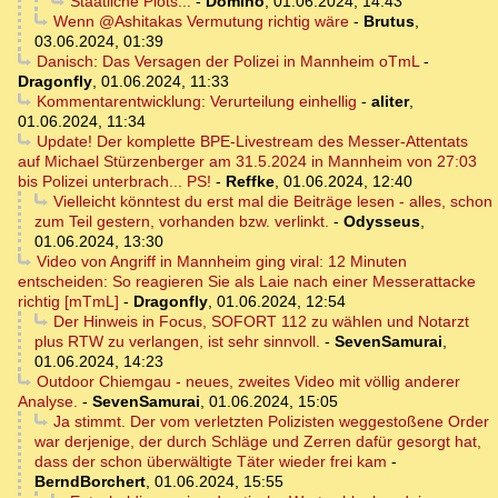
Staatliche Plots...
-
Domino
,
01.06.2024, 14:43
Wenn @Ashitakas Vermutung richtig wäre
-
Brutus
,
03.06.2024, 01:39
Danisch: Das Versagen der Polizei in Mannheim oTmL
-
Dragonfly
,
01.06.2024, 11:33
Kommentarentwicklung: Verurteilung einhellig
-
aliter
,
01.06.2024, 11:34
Update! Der komplette BPE-Livestream des Messer-Attentats
auf Michael Stürzenberger am 31.5.2024 in Mannheim von 27:03
bis Polizei unterbrach... PS!
-
Reffke
,
01.06.2024, 12:40
Vielleicht könntest du erst mal die Beiträge lesen - alles, schon
zum Teil gestern, vorhanden bzw. verlinkt.
-
Odysseus
,
01.06.2024, 13:30
Video von Angriff in Mannheim ging viral: 12 Minuten
entscheiden: So reagieren Sie als Laie nach einer Messerattacke
richtig [mTmL]
-
Dragonfly
,
01.06.2024, 12:54
Der Hinweis in Focus, SOFORT 112 zu wählen und Notarzt
plus RTW zu verlangen, ist sehr sinnvoll.
-
SevenSamurai
,
01.06.2024, 14:23
Outdoor Chiemgau - neues, zweites Video mit völlig anderer
Analyse.
-
SevenSamurai
,
01.06.2024, 15:05
Ja stimmt. Der vom verletzten Polizisten weggestoßene Order
war derjenige, der durch Schläge und Zerren dafür gesorgt hat,
dass der schon überwältigte Täter wieder frei kam
-
BerndBorchert
,
01.06.2024, 15:55