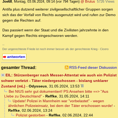
Joe68
,
Montag, 03.06.2024, 09:14
(vor 794 Tagen)
@ Brutus
5726 Views
Antifa plus dutzend weiterer zivilgesellschaftlicher Gruppen sorgen
sich das der Vorfall von Rechts ausgenutzt wird und rufen zur Demo
gegen die Rechten auf.
Das passiert wenn der Staat und die Zivilisten jahrzehnte in den
Kampf gegen Rechts eingeschworen werden.
--
Der ungerechteste Friede ist noch immer besser als der gerechteste Krieg - Cicero
antworten
gesamter Thread:
RSS-Feed dieser Diskussion
EIL: Stürzenberger nach Messer-Attentat wie auch ein Polizist
schwer verletzt - Täter niedergeschossen - bislang unklarer
Zustand (mL)
-
Odysseus
,
31.05.2024, 13:53
Bei NIUS sehr gut dokumentiert! PS:Ansehen bitte ==> "Aus
LIebe zu Deutschland"
-
Reffke
,
31.05.2024, 14:11
Update! Polizei in Mannheim war "vorbelastet" - wegen
ähnlichen Polizeieinsatz, bei dem der Täter erschossen wurde!
-
Reffke
,
02.06.2024, 13:24
Polizist gestorben
-
Reffke
,
02.06.2024, 22:44