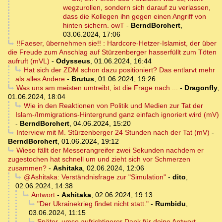
wegzurollen, sondern sich darauf zu verlassen,
dass die Kollegen ihn gegen einen Angriff von
hinten sichern. owT
-
BerndBorchert
,
03.06.2024, 17:06
!!Faeser, übernehmen sie!! : Hardcore-Hetzer-Islamist, der über
die Freude zum Anschlag auf Stürzenberger hasserfüllt zum Töten
aufruft (mVL)
-
Odysseus
,
01.06.2024, 16:44
Hat sich der ZDM schon dazu positioniert? Das entlarvt mehr
als alles Andere
-
Brutus
,
01.06.2024, 19:26
Was uns am meisten umtreibt, ist die Frage nach ...
-
Dragonfly
,
01.06.2024, 18:04
Wie in den Reaktionen von Politik und Medien zur Tat der
Islam-/Immigrations-Hintergrund ganz einfach ignoriert wird (mV)
-
BerndBorchert
,
04.06.2024, 15:20
Interview mit M. Stürzenberger 24 Stunden nach der Tat (mV)
-
BerndBorchert
,
01.06.2024, 19:12
Wieso fällt der Messerangreifer zwei Sekunden nachdem er
zugestochen hat schnell um und zieht sich vor Schmerzen
zusammen?
-
Ashitaka
,
02.06.2024, 12:06
@Ashitaka: Verständnisfrage zur "Simulation"
-
dito
,
02.06.2024, 14:38
Antwort
-
Ashitaka
,
02.06.2024, 19:13
"Der Ukrainekrieg findet nicht statt."
-
Rumbidu
,
03.06.2024, 11:15
Später, umso aufrichtigerer Dank für deine Antwort ...
-