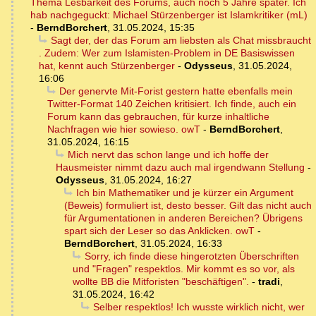
Thema Lesbarkeit des Forums, auch noch 5 Jahre später. Ich
hab nachgeguckt: Michael Stürzenberger ist Islamkritiker (mL)
-
BerndBorchert
,
31.05.2024, 15:35
Sagt der, der das Forum am liebsten als Chat missbraucht
. Zudem: Wer zum Islamisten-Problem in DE Basiswissen
hat, kennt auch Stürzenberger
-
Odysseus
,
31.05.2024,
16:06
Der genervte Mit-Forist gestern hatte ebenfalls mein
Twitter-Format 140 Zeichen kritisiert. Ich finde, auch ein
Forum kann das gebrauchen, für kurze inhaltliche
Nachfragen wie hier sowieso. owT
-
BerndBorchert
,
31.05.2024, 16:15
Mich nervt das schon lange und ich hoffe der
Hausmeister nimmt dazu auch mal irgendwann Stellung
-
Odysseus
,
31.05.2024, 16:27
Ich bin Mathematiker und je kürzer ein Argument
(Beweis) formuliert ist, desto besser. Gilt das nicht auch
für Argumentationen in anderen Bereichen? Übrigens
spart sich der Leser so das Anklicken. owT
-
BerndBorchert
,
31.05.2024, 16:33
Sorry, ich finde diese hingerotzten Überschriften
und "Fragen" respektlos. Mir kommt es so vor, als
wollte BB die Mitforisten "beschäftigen".
-
tradi
,
31.05.2024, 16:42
Selber respektlos! Ich wusste wirklich nicht, wer