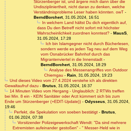
Stürzenberger ist, und ärgere mich dann über die
Undiszipliniertheit, nicht daran zu denken, welche
Verständnisprobleme Leser haben könnten. owT
-
BerndBorchert
,
31.05.2024, 16:51
In welchem Land hältst Du dich eigentlich auf,
dass Du den Betreff nicht sofort mit höchster
Wahrscheinlichkeit zuordnen konntest?
-
MausS
,
31.05.2024, 17:28
Ich bin Islamgegner nicht durch Bücherlesen,
sondern werde es jeden Tag neu auf dem Weg
vom Osnabrücker Bahnhof durch das
Migrantenviertel in die Innenstadt
-
BerndBorchert
,
31.05.2024, 18:29
Analyse des Messenangriffes von Outdoor
Chiemgau
-
Rain
,
31.05.2024, 19:23
Und dieses Video vom 27.4.2024 verstehe ich als direkten
Gewaltaufruf dazu
-
Brutus
,
31.05.2024, 16:37
14 Minuten Video vom Hergang - Unglaublich: 2 RTWs treffen
bei Min. 8 ein - KEIN Sanitäter oder Arzt kümmert sich bis zum
Ende um Stürzenberger (+EDIT-Update))
-
Odysseus
,
31.05.2024,
19:46
Perfekt, die Spekulation von soeben bestätigt
-
Brutus
,
01.06.2024, 07:38
Vorsitzender Polizeigewerkschaft Wendt: "Da sind mehrere
Extremisten aufeinander gestoßen" - " Messer-Held wie in