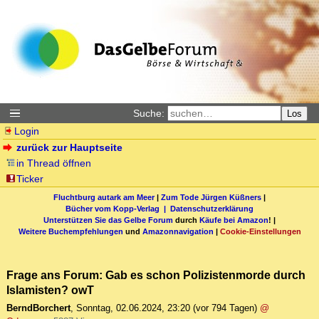
Suche:
Los
Login
zurück zur Hauptseite
in Thread öffnen
Ticker
Fluchtburg autark am Meer
|
Zum Tode Jürgen Küßners
|
Bücher vom Kopp-Verlag |
Datenschutzerklärung
Unterstützen Sie das Gelbe Forum
durch
Käufe bei Amazon
! |
Weitere Buchempfehlungen
und
Amazonnavigation
|
Cookie-Einstellungen
Frage ans Forum: Gab es schon Polizistenmorde durch
Islamisten? owT
BerndBorchert
,
Sonntag, 02.06.2024, 23:20
(vor 794 Tagen)
@