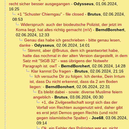
recht sicher besser ausgegangen
-
Odysseus
,
01.06.2024,
16:25
+1 "Schuster Chiemgau" - file closed
-
Brutus
,
02.06.2024,
08:53
Widerspruch: auch der biodeutsche Polizist, der jetzt im
Koma liegt, hat alles richtig gemacht (mV)
-
BerndBorchert
,
02.06.2024, 12:33
Genau das habe ich geschrieben - bitte genau lesen,
danke
-
Odysseus
,
02.06.2024, 14:01
Stimmt, aber @Brutus, dem ich geantwortet habe,
hatte das nochmal in der alten Version dargestellt, in dem
Satz mit "StGB 32" - was übrigens der Notwehr
Paragraph ist. owT
-
BerndBorchert
,
02.06.2024, 14:28
Klar kannst Du fragen
-
Brutus
,
02.06.2024, 21:16
Ich versuche Dir zu folgen. Ich denke, Dein Irrtum
ist, dass Du nicht erkennst, dass da 2 am Boden
liegen:
-
BerndBorchert
,
02.06.2024, 22:31
Es bleibt dabei - sowie: diverse Muslime feiern
angeblich
-
Brutus
,
03.06.2024, 00:30
+1, die Zivilgesellschaft sorgt sich das der
Vorfall von Rechten ausgenutzt wird, daher gibt
es erst jetzt Demos gegen Rechts (und nicht
gegen islamistische Spalter)
-
Joe68
,
03.06.2024,
09:14
Ok, ein Fehler des Polizisten war es, nicht