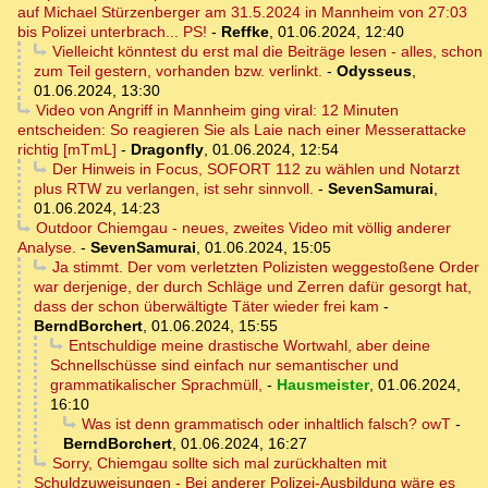
auf Michael Stürzenberger am 31.5.2024 in Mannheim von 27:03
bis Polizei unterbrach... PS!
-
Reffke
,
01.06.2024, 12:40
Vielleicht könntest du erst mal die Beiträge lesen - alles, schon
zum Teil gestern, vorhanden bzw. verlinkt.
-
Odysseus
,
01.06.2024, 13:30
Video von Angriff in Mannheim ging viral: 12 Minuten
entscheiden: So reagieren Sie als Laie nach einer Messerattacke
richtig [mTmL]
-
Dragonfly
,
01.06.2024, 12:54
Der Hinweis in Focus, SOFORT 112 zu wählen und Notarzt
plus RTW zu verlangen, ist sehr sinnvoll.
-
SevenSamurai
,
01.06.2024, 14:23
Outdoor Chiemgau - neues, zweites Video mit völlig anderer
Analyse.
-
SevenSamurai
,
01.06.2024, 15:05
Ja stimmt. Der vom verletzten Polizisten weggestoßene Order
war derjenige, der durch Schläge und Zerren dafür gesorgt hat,
dass der schon überwältigte Täter wieder frei kam
-
BerndBorchert
,
01.06.2024, 15:55
Entschuldige meine drastische Wortwahl, aber deine
Schnellschüsse sind einfach nur semantischer und
grammatikalischer Sprachmüll,
-
Hausmeister
,
01.06.2024,
16:10
Was ist denn grammatisch oder inhaltlich falsch? owT
-
BerndBorchert
,
01.06.2024, 16:27
Sorry, Chiemgau sollte sich mal zurückhalten mit
Schuldzuweisungen - Bei anderer Polizei-Ausbildung wäre es