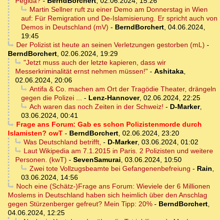
Pegida?
-
BerndBorchert
,
02.06.2024, 15:26
Martin Sellner ruft zu einer Demo am Donnerstag in Wien
auf: Für Remigration und De-Islamisierung. Er spricht auch von
Demos in Deutschland (mV)
-
BerndBorchert
,
04.06.2024,
19:45
Der Polizist ist heute an seinen Verletzungen gestorben (mL)
-
BerndBorchert
,
02.06.2024, 19:29
"Jetzt muss auch der letzte kapieren, dass wir
Messerkriminalität ernst nehmen müssen!"
-
Ashitaka
,
02.06.2024, 20:06
Antifa & Co. machen am Ort der Tragödie Theater, drängeln
gegen die Polizei ...
-
Lenz-Hannover
,
02.06.2024, 22:25
Ach waren das noch Zeiten in der Schweiz!
-
D-Marker
,
03.06.2024, 00:41
Frage ans Forum: Gab es schon Polizistenmorde durch
Islamisten? owT
-
BerndBorchert
,
02.06.2024, 23:20
Was Deutschland betrifft,
-
D-Marker
,
03.06.2024, 01:02
Laut Wikipedia am 7.1.2015 in Paris. 2 Polizisten und weitere
Personen. (kwT)
-
SevenSamurai
,
03.06.2024, 10:50
Zwei tote Vollzugsbeamte bei Gefangenenbefreiung
-
Rain
,
03.06.2024, 14:56
Noch eine (Schätz-)Frage ans Forum: Wieviele der 6 Millionen
Moslems in Deutschland haben sich heimlich über den Anschlag
gegen Stürzenberger gefreut? Mein Tipp: 20%
-
BerndBorchert
,
04.06.2024, 12:25