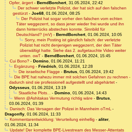
Opfer, ärgert
-
BerndBorchert
,
31.05.2024, 22:42
Der schwer verletzte Polizist, der hat sich auf den falschen
gestürzt
-
Joe68
,
01.06.2024, 08:25
Der Polizist hat sogar vorher den falschen vom echten
Täter weggezerrt, so dass jener wieder frei wurde und ihn
dann hinterrücks abstechen konnte. Sinnbild für
Deutschland? (mV)
-
BerndBorchert
,
01.06.2024, 10:05
Sorry, mein Posting ist gänzlich falsch: der verletzte
Polizist hat nicht denjenigen weggezerrt, der den Täter
überwältigt hatte. Siehe das 2. aufgetauchte Video weiter
unten. owT
-
BerndBorchert
,
01.06.2024, 15:45
Cui Bono?
-
Domino
,
01.06.2024, 11:21
Ergänzung
-
Friedrich
,
01.06.2024, 12:28
Die israelische Flagge
-
Brutus
,
01.06.2024, 19:42
Die BPE hat nahezu immer mit solchen Gefahren zu rechnen -
dadurch sind sie professionell aufgestellt und abgehärtet
-
Odysseus
,
01.06.2024, 13:19
Staatliche Plots...
-
Domino
,
01.06.2024, 14:43
Wenn @Ashitakas Vermutung richtig wäre
-
Brutus
,
03.06.2024, 01:39
Danisch: Das Versagen der Polizei in Mannheim oTmL
-
Dragonfly
,
01.06.2024, 11:33
Kommentarentwicklung: Verurteilung einhellig
-
aliter
,
01.06.2024, 11:34
Update! Der komplette BPE-Livestream des Messer-Attentats