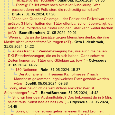
rechtzeitig ins Trockene
-
paranoia
,
01.06.2024, 07:53
Richtig! Es lief exakt nach aktueller Ausbildung! Was
passiert denn mit Polizisten, die rechtzeitig schießen?
-
Brutus
,
01.06.2024, 07:28
Video von Outdoor Chiemgau: der Fehler der Polizei war noch
größer: 3 Helfer hatten den Täter offenbar schon überwältigt, da
reißen die Polizisten sie runter und der Täter kann weiterstechen
(mV)
-
BerndBorchert
,
31.05.2024, 20:01
Wenn ich da an die Einsätze gegen Menschen denke, die ihre
Maske nicht vorschriftsmäßig trugen (oT)
-
Otto Lidenbrock
,
31.05.2024, 14:22
All das trägt zur Wendebewegung bei, wie auch die neuen
RKI-Entschwärzungen, die es in sich haben. Ganz schwere
Zeiten komen auf Täter und Gläubige zu. (owT)
-
Odysseus
,
31.05.2024, 14:27
150 Nationen
-
Rain
,
31.05.2024, 15:37
Der Afghane ist, mit seinem Kampfmesser? nach
Mannheim gekommen, egal welcher Platz gewählt worden
wäre
-
Joe68
,
05.06.2024, 09:58
Sorry, aber bevor ich da wild Videos anklicke: Wer ist
Stürzenberger? owT
-
BerndBorchert
,
31.05.2024, 14:42
Sind wir hier dein Auskunftsbüro? Das bekommst du in 5 Min.
selbst raus. Sonst lass es halt (kwT)
-
Odysseus
,
31.05.2024,
14:45
Sorry, ich finde, sowas gehört in einen thread Eröffner.