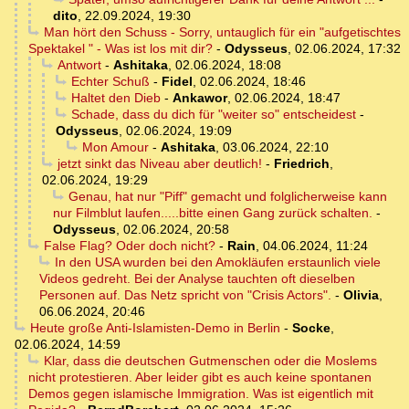
dito
,
22.09.2024, 19:30
Man hört den Schuss - Sorry, untauglich für ein "aufgetischtes
Spektakel " - Was ist los mit dir?
-
Odysseus
,
02.06.2024, 17:32
Antwort
-
Ashitaka
,
02.06.2024, 18:08
Echter Schuß
-
Fidel
,
02.06.2024, 18:46
Haltet den Dieb
-
Ankawor
,
02.06.2024, 18:47
Schade, dass du dich für "weiter so" entscheidest
-
Odysseus
,
02.06.2024, 19:09
Mon Amour
-
Ashitaka
,
03.06.2024, 22:10
jetzt sinkt das Niveau aber deutlich!
-
Friedrich
,
02.06.2024, 19:29
Genau, hat nur "Piff" gemacht und folglicherweise kann
nur Filmblut laufen.....bitte einen Gang zurück schalten.
-
Odysseus
,
02.06.2024, 20:58
False Flag? Oder doch nicht?
-
Rain
,
04.06.2024, 11:24
In den USA wurden bei den Amokläufen erstaunlich viele
Videos gedreht. Bei der Analyse tauchten oft dieselben
Personen auf. Das Netz spricht von "Crisis Actors".
-
Olivia
,
06.06.2024, 20:46
Heute große Anti-Islamisten-Demo in Berlin
-
Socke
,
02.06.2024, 14:59
Klar, dass die deutschen Gutmenschen oder die Moslems
nicht protestieren. Aber leider gibt es auch keine spontanen
Demos gegen islamische Immigration. Was ist eigentlich mit