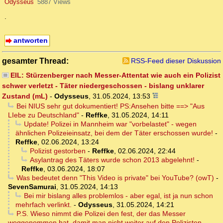
Odysseus
5887 Views
.
antworten
gesamter Thread:
RSS-Feed dieser Diskussion
EIL: Stürzenberger nach Messer-Attentat wie auch ein Polizist
schwer verletzt - Täter niedergeschossen - bislang unklarer
Zustand (mL)
-
Odysseus
,
31.05.2024, 13:53
Bei NIUS sehr gut dokumentiert! PS:Ansehen bitte ==> "Aus
LIebe zu Deutschland"
-
Reffke
,
31.05.2024, 14:11
Update! Polizei in Mannheim war "vorbelastet" - wegen
ähnlichen Polizeieinsatz, bei dem der Täter erschossen wurde!
-
Reffke
,
02.06.2024, 13:24
Polizist gestorben
-
Reffke
,
02.06.2024, 22:44
Asylantrag des Täters wurde schon 2013 abgelehnt!
-
Reffke
,
03.06.2024, 18:07
Was bedeutet denn "This Video is private" bei YouTube? (owT)
-
SevenSamurai
,
31.05.2024, 14:13
Bei mir bislang alles problemlos - aber egal, ist ja nun schon
mehrfach verlinkt.
-
Odysseus
,
31.05.2024, 14:21
P.S. Wieso nimmt die Polizei den fest, der das Messer
weggenommen hat, damit man nicht weiter auf den Polizisten