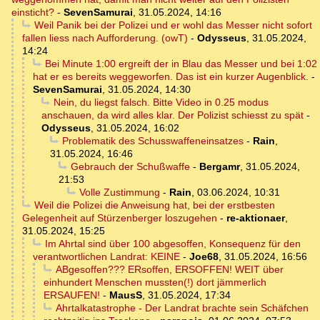
einsticht?
-
SevenSamurai
,
31.05.2024, 14:16
Weil Panik bei der Polizei und er wohl das Messer nicht sofort
fallen liess nach Aufforderung. (owT)
-
Odysseus
,
31.05.2024,
14:24
Bei Minute 1:00 ergreift der in Blau das Messer und bei 1:02
hat er es bereits weggeworfen. Das ist ein kurzer Augenblick.
-
SevenSamurai
,
31.05.2024, 14:30
Nein, du liegst falsch. Bitte Video in 0.25 modus
anschauen, da wird alles klar. Der Polizist schiesst zu spät
-
Odysseus
,
31.05.2024, 16:02
Problematik des Schusswaffeneinsatzes
-
Rain
,
31.05.2024, 16:46
Gebrauch der Schußwaffe
-
Bergamr
,
31.05.2024,
21:53
Volle Zustimmung
-
Rain
,
03.06.2024, 10:31
Weil die Polizei die Anweisung hat, bei der erstbesten
Gelegenheit auf Stürzenberger loszugehen
-
re-aktionaer
,
31.05.2024, 15:25
Im Ahrtal sind über 100 abgesoffen, Konsequenz für den
verantwortlichen Landrat: KEINE
-
Joe68
,
31.05.2024, 16:56
ABgesoffen??? ERsoffen, ERSOFFEN! WEIT über
einhundert Menschen mussten(!) dort jämmerlich
ERSAUFEN!
-
MausS
,
31.05.2024, 17:34
Ahrtalkatastrophe - Der Landrat brachte sein Schäfchen