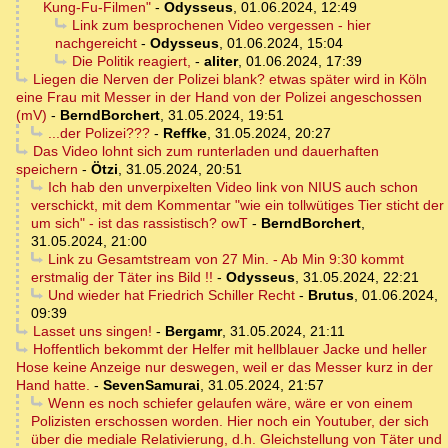
Kung-Fu-Filmen"
-
Odysseus
,
01.06.2024, 12:49
Link zum besprochenen Video vergessen - hier
nachgereicht
-
Odysseus
,
01.06.2024, 15:04
Die Politik reagiert,
-
aliter
,
01.06.2024, 17:39
Liegen die Nerven der Polizei blank? etwas später wird in Köln
eine Frau mit Messer in der Hand von der Polizei angeschossen
(mV)
-
BerndBorchert
,
31.05.2024, 19:51
...der Polizei???
-
Reffke
,
31.05.2024, 20:27
Das Video lohnt sich zum runterladen und dauerhaften
speichern
-
Ötzi
,
31.05.2024, 20:51
Ich hab den unverpixelten Video link von NIUS auch schon
verschickt, mit dem Kommentar "wie ein tollwütiges Tier sticht der
um sich" - ist das rassistisch? owT
-
BerndBorchert
,
31.05.2024, 21:00
Link zu Gesamtstream von 27 Min. - Ab Min 9:30 kommt
erstmalig der Täter ins Bild !!
-
Odysseus
,
31.05.2024, 22:21
Und wieder hat Friedrich Schiller Recht
-
Brutus
,
01.06.2024,
09:39
Lasset uns singen!
-
Bergamr
,
31.05.2024, 21:11
Hoffentlich bekommt der Helfer mit hellblauer Jacke und heller
Hose keine Anzeige nur deswegen, weil er das Messer kurz in der
Hand hatte.
-
SevenSamurai
,
31.05.2024, 21:57
Wenn es noch schiefer gelaufen wäre, wäre er von einem
Polizisten erschossen worden. Hier noch ein Youtuber, der sich
über die mediale Relativierung, d.h. Gleichstellung von Täter und