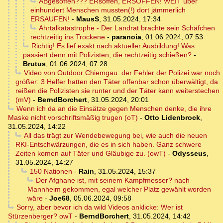
ABgesoffen??? ERsoffen, ERSOFFEN! WEIT über
einhundert Menschen mussten(!) dort jämmerlich
ERSAUFEN!
-
MausS
,
31.05.2024, 17:34
Ahrtalkatastrophe - Der Landrat brachte sein Schäfchen
rechtzeitig ins Trockene
-
paranoia
,
01.06.2024, 07:53
Richtig! Es lief exakt nach aktueller Ausbildung! Was
passiert denn mit Polizisten, die rechtzeitig schießen?
-
Brutus
,
01.06.2024, 07:28
Video von Outdoor Chiemgau: der Fehler der Polizei war noch
größer: 3 Helfer hatten den Täter offenbar schon überwältigt, da
reißen die Polizisten sie runter und der Täter kann weiterstechen
(mV)
-
BerndBorchert
,
31.05.2024, 20:01
Wenn ich da an die Einsätze gegen Menschen denke, die ihre
Maske nicht vorschriftsmäßig trugen (oT)
-
Otto Lidenbrock
,
31.05.2024, 14:22
All das trägt zur Wendebewegung bei, wie auch die neuen
RKI-Entschwärzungen, die es in sich haben. Ganz schwere
Zeiten komen auf Täter und Gläubige zu. (owT)
-
Odysseus
,
31.05.2024, 14:27
150 Nationen
-
Rain
,
31.05.2024, 15:37
Der Afghane ist, mit seinem Kampfmesser? nach
Mannheim gekommen, egal welcher Platz gewählt worden
wäre
-
Joe68
,
05.06.2024, 09:58
Sorry, aber bevor ich da wild Videos anklicke: Wer ist
Stürzenberger? owT
-
BerndBorchert
,
31.05.2024, 14:42