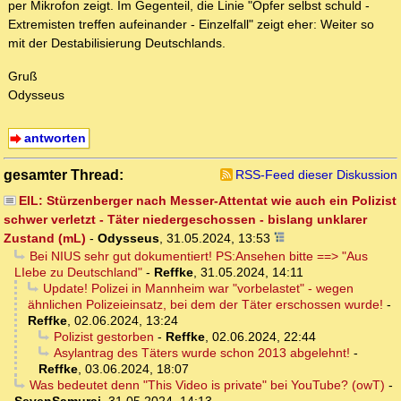
per Mikrofon zeigt. Im Gegenteil, die Linie "Opfer selbst schuld -
Extremisten treffen aufeinander - Einzelfall" zeigt eher: Weiter so
mit der Destabilisierung Deutschlands.
Gruß
Odysseus
antworten
gesamter Thread:
RSS-Feed dieser Diskussion
EIL: Stürzenberger nach Messer-Attentat wie auch ein Polizist
schwer verletzt - Täter niedergeschossen - bislang unklarer
Zustand (mL)
-
Odysseus
,
31.05.2024, 13:53
Bei NIUS sehr gut dokumentiert! PS:Ansehen bitte ==> "Aus
LIebe zu Deutschland"
-
Reffke
,
31.05.2024, 14:11
Update! Polizei in Mannheim war "vorbelastet" - wegen
ähnlichen Polizeieinsatz, bei dem der Täter erschossen wurde!
-
Reffke
,
02.06.2024, 13:24
Polizist gestorben
-
Reffke
,
02.06.2024, 22:44
Asylantrag des Täters wurde schon 2013 abgelehnt!
-
Reffke
,
03.06.2024, 18:07
Was bedeutet denn "This Video is private" bei YouTube? (owT)
-