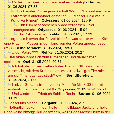
Perfekt, die Spekulation von soeben bestätigt
-
Brutus
,
01.06.2024, 07:38
Vorsitzender Polizeigewerkschaft Wendt: "Da sind mehrere
Extremisten aufeinander gestoßen" - " Messer-Held wie in
Kung-Fu-Filmen"
-
Odysseus
,
01.06.2024, 12:49
Link zum besprochenen Video vergessen - hier
nachgereicht
-
Odysseus
,
01.06.2024, 15:04
Die Politik reagiert,
-
aliter
,
01.06.2024, 17:39
Liegen die Nerven der Polizei blank? etwas später wird in Köln
eine Frau mit Messer in der Hand von der Polizei angeschossen
(mV)
-
BerndBorchert
,
31.05.2024, 19:51
...der Polizei???
-
Reffke
,
31.05.2024, 20:27
Das Video lohnt sich zum runterladen und dauerhaften
speichern
-
Ötzi
,
31.05.2024, 20:51
Ich hab den unverpixelten Video link von NIUS auch schon
verschickt, mit dem Kommentar "wie ein tollwütiges Tier sticht der
um sich" - ist das rassistisch? owT
-
BerndBorchert
,
31.05.2024, 21:00
Link zu Gesamtstream von 27 Min. - Ab Min 9:30 kommt
erstmalig der Täter ins Bild !!
-
Odysseus
,
31.05.2024, 22:21
Und wieder hat Friedrich Schiller Recht
-
Brutus
,
01.06.2024,
09:39
Lasset uns singen!
-
Bergamr
,
31.05.2024, 21:11
Hoffentlich bekommt der Helfer mit hellblauer Jacke und heller
Hose keine Anzeige nur deswegen, weil er das Messer kurz in der