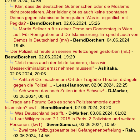
02.06.2024, 14:59
Klar, dass die deutschen Gutmenschen oder die Moslems
nicht protestieren. Aber leider gibt es auch keine spontanen
Demos gegen islamische Immigration. Was ist eigentlich mit
Pegida?
-
BerndBorchert
,
02.06.2024, 15:26
Martin Sellner ruft zu einer Demo am Donnerstag in Wien
auf: Für Remigration und De-Islamisierung. Er spricht auch von
Demos in Deutschland (mV)
-
BerndBorchert
,
04.06.2024,
19:45
Der Polizist ist heute an seinen Verletzungen gestorben (mL)
-
BerndBorchert
,
02.06.2024, 19:29
"Jetzt muss auch der letzte kapieren, dass wir
Messerkriminalität ernst nehmen müssen!"
-
Ashitaka
,
02.06.2024, 20:06
Antifa & Co. machen am Ort der Tragödie Theater, drängeln
gegen die Polizei ...
-
Lenz-Hannover
,
02.06.2024, 22:25
Ach waren das noch Zeiten in der Schweiz!
-
D-Marker
,
03.06.2024, 00:41
Frage ans Forum: Gab es schon Polizistenmorde durch
Islamisten? owT
-
BerndBorchert
,
02.06.2024, 23:20
Was Deutschland betrifft,
-
D-Marker
,
03.06.2024, 01:02
Laut Wikipedia am 7.1.2015 in Paris. 2 Polizisten und weitere
Personen. (kwT)
-
SevenSamurai
,
03.06.2024, 10:50
Zwei tote Vollzugsbeamte bei Gefangenenbefreiung
-
Rain
,
03.06.2024, 14:56