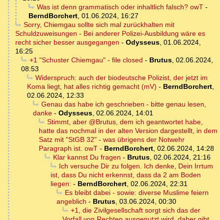
Was ist denn grammatisch oder inhaltlich falsch? owT
-
BerndBorchert
,
01.06.2024, 16:27
Sorry, Chiemgau sollte sich mal zurückhalten mit
Schuldzuweisungen - Bei anderer Polizei-Ausbildung wäre es
recht sicher besser ausgegangen
-
Odysseus
,
01.06.2024,
16:25
+1 "Schuster Chiemgau" - file closed
-
Brutus
,
02.06.2024,
08:53
Widerspruch: auch der biodeutsche Polizist, der jetzt im
Koma liegt, hat alles richtig gemacht (mV)
-
BerndBorchert
,
02.06.2024, 12:33
Genau das habe ich geschrieben - bitte genau lesen,
danke
-
Odysseus
,
02.06.2024, 14:01
Stimmt, aber @Brutus, dem ich geantwortet habe,
hatte das nochmal in der alten Version dargestellt, in dem
Satz mit "StGB 32" - was übrigens der Notwehr
Paragraph ist. owT
-
BerndBorchert
,
02.06.2024, 14:28
Klar kannst Du fragen
-
Brutus
,
02.06.2024, 21:16
Ich versuche Dir zu folgen. Ich denke, Dein Irrtum
ist, dass Du nicht erkennst, dass da 2 am Boden
liegen:
-
BerndBorchert
,
02.06.2024, 22:31
Es bleibt dabei - sowie: diverse Muslime feiern
angeblich
-
Brutus
,
03.06.2024, 00:30
+1, die Zivilgesellschaft sorgt sich das der
Vorfall von Rechten ausgenutzt wird, daher gibt