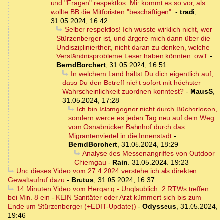
und "Fragen" respektlos. Mir kommt es so vor, als
wollte BB die Mitforisten "beschäftigen".
-
tradi
,
31.05.2024, 16:42
Selber respektlos! Ich wusste wirklich nicht, wer
Stürzenberger ist, und ärgere mich dann über die
Undiszipliniertheit, nicht daran zu denken, welche
Verständnisprobleme Leser haben könnten. owT
-
BerndBorchert
,
31.05.2024, 16:51
In welchem Land hältst Du dich eigentlich auf,
dass Du den Betreff nicht sofort mit höchster
Wahrscheinlichkeit zuordnen konntest?
-
MausS
,
31.05.2024, 17:28
Ich bin Islamgegner nicht durch Bücherlesen,
sondern werde es jeden Tag neu auf dem Weg
vom Osnabrücker Bahnhof durch das
Migrantenviertel in die Innenstadt
-
BerndBorchert
,
31.05.2024, 18:29
Analyse des Messenangriffes von Outdoor
Chiemgau
-
Rain
,
31.05.2024, 19:23
Und dieses Video vom 27.4.2024 verstehe ich als direkten
Gewaltaufruf dazu
-
Brutus
,
31.05.2024, 16:37
14 Minuten Video vom Hergang - Unglaublich: 2 RTWs treffen
bei Min. 8 ein - KEIN Sanitäter oder Arzt kümmert sich bis zum
Ende um Stürzenberger (+EDIT-Update))
-
Odysseus
,
31.05.2024,
19:46