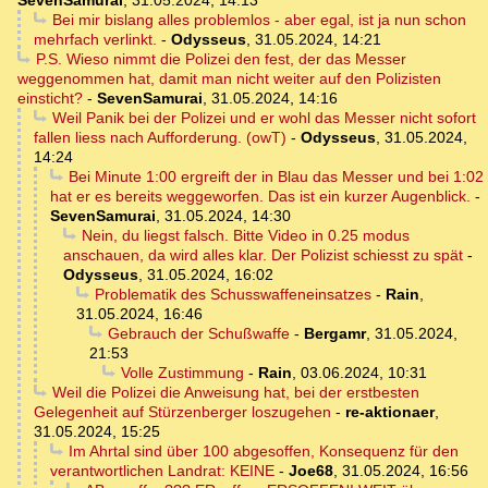
SevenSamurai
,
31.05.2024, 14:13
Bei mir bislang alles problemlos - aber egal, ist ja nun schon
mehrfach verlinkt.
-
Odysseus
,
31.05.2024, 14:21
P.S. Wieso nimmt die Polizei den fest, der das Messer
weggenommen hat, damit man nicht weiter auf den Polizisten
einsticht?
-
SevenSamurai
,
31.05.2024, 14:16
Weil Panik bei der Polizei und er wohl das Messer nicht sofort
fallen liess nach Aufforderung. (owT)
-
Odysseus
,
31.05.2024,
14:24
Bei Minute 1:00 ergreift der in Blau das Messer und bei 1:02
hat er es bereits weggeworfen. Das ist ein kurzer Augenblick.
-
SevenSamurai
,
31.05.2024, 14:30
Nein, du liegst falsch. Bitte Video in 0.25 modus
anschauen, da wird alles klar. Der Polizist schiesst zu spät
-
Odysseus
,
31.05.2024, 16:02
Problematik des Schusswaffeneinsatzes
-
Rain
,
31.05.2024, 16:46
Gebrauch der Schußwaffe
-
Bergamr
,
31.05.2024,
21:53
Volle Zustimmung
-
Rain
,
03.06.2024, 10:31
Weil die Polizei die Anweisung hat, bei der erstbesten
Gelegenheit auf Stürzenberger loszugehen
-
re-aktionaer
,
31.05.2024, 15:25
Im Ahrtal sind über 100 abgesoffen, Konsequenz für den
verantwortlichen Landrat: KEINE
-
Joe68
,
31.05.2024, 16:56