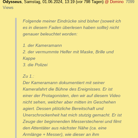
Odysseus
,
Samstag, 01.06.2024, 13:19
(vor 798 Tagen)
@ Domino
7099
Views
Folgende meiner Eindrücke sind bisher (soweit ich
es in diesem Faden überlesen haben sollte) nicht
genauer beleuchtet worden:
1. der Kameramann
2. der vermummte Helfer mit Maske, Brille und
Kappe
3. die Polizei
Zu 1.:
Der Kameramann dokumentiert mit seiner
Kamerafahrt die Bühne des Ereignisses. Er ist
einer der Protagonisten, den wir auf diesem Video
nicht sehen, welcher aber mitten im Geschehen
agiert. Dessen plötzliche Bereitschaft und
Unerschrockenheit hat mich stutzig gemacht. Er ist
Zeuge der beginnenden Messerstecherei und filmt
den Attentäter aus nächster Nähe (ca. eine
Armlänge + Messer), wie dieser an ihm