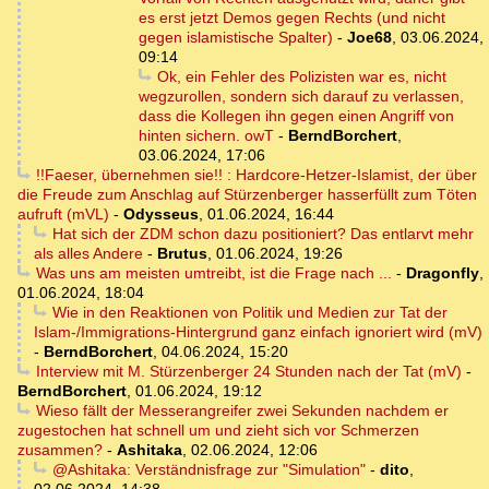
es erst jetzt Demos gegen Rechts (und nicht
gegen islamistische Spalter)
-
Joe68
,
03.06.2024,
09:14
Ok, ein Fehler des Polizisten war es, nicht
wegzurollen, sondern sich darauf zu verlassen,
dass die Kollegen ihn gegen einen Angriff von
hinten sichern. owT
-
BerndBorchert
,
03.06.2024, 17:06
!!Faeser, übernehmen sie!! : Hardcore-Hetzer-Islamist, der über
die Freude zum Anschlag auf Stürzenberger hasserfüllt zum Töten
aufruft (mVL)
-
Odysseus
,
01.06.2024, 16:44
Hat sich der ZDM schon dazu positioniert? Das entlarvt mehr
als alles Andere
-
Brutus
,
01.06.2024, 19:26
Was uns am meisten umtreibt, ist die Frage nach ...
-
Dragonfly
,
01.06.2024, 18:04
Wie in den Reaktionen von Politik und Medien zur Tat der
Islam-/Immigrations-Hintergrund ganz einfach ignoriert wird (mV)
-
BerndBorchert
,
04.06.2024, 15:20
Interview mit M. Stürzenberger 24 Stunden nach der Tat (mV)
-
BerndBorchert
,
01.06.2024, 19:12
Wieso fällt der Messerangreifer zwei Sekunden nachdem er
zugestochen hat schnell um und zieht sich vor Schmerzen
zusammen?
-
Ashitaka
,
02.06.2024, 12:06
@Ashitaka: Verständnisfrage zur "Simulation"
-
dito
,