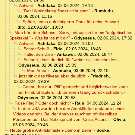
02.06.2024, 14:38
Antwort
-
Ashitaka
,
02.06.2024, 19:13
"Der Ukrainekrieg findet nicht statt."
-
Rumbidu
,
03.06.2024, 11:15
Später, umso aufrichtigerer Dank für deine Antwort ...
-
dito
,
22.09.2024, 19:30
Man hört den Schuss - Sorry, untauglich für ein "aufgetischtes
Spektakel " - Was ist los mit dir?
-
Odysseus
,
02.06.2024, 17:32
Antwort
-
Ashitaka
,
02.06.2024, 18:08
Echter Schuß
-
Fidel
,
02.06.2024, 18:46
Haltet den Dieb
-
Ankawor
,
02.06.2024, 18:47
Schade, dass du dich für "weiter so" entscheidest
-
Odysseus
,
02.06.2024, 19:09
Mon Amour
-
Ashitaka
,
03.06.2024, 22:10
jetzt sinkt das Niveau aber deutlich!
-
Friedrich
,
02.06.2024, 19:29
Genau, hat nur "Piff" gemacht und folglicherweise kann
nur Filmblut laufen.....bitte einen Gang zurück schalten.
-
Odysseus
,
02.06.2024, 20:58
False Flag? Oder doch nicht?
-
Rain
,
04.06.2024, 11:24
In den USA wurden bei den Amokläufen erstaunlich viele
Videos gedreht. Bei der Analyse tauchten oft dieselben
Personen auf. Das Netz spricht von "Crisis Actors".
-
Olivia
,
06.06.2024, 20:46
Heute große Anti-Islamisten-Demo in Berlin
-
Socke
,