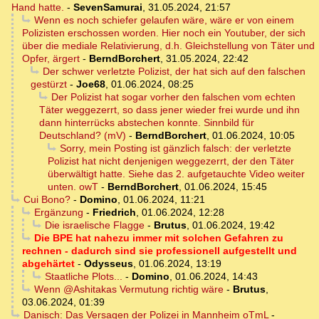
Hand hatte.
-
SevenSamurai
,
31.05.2024, 21:57
Wenn es noch schiefer gelaufen wäre, wäre er von einem
Polizisten erschossen worden. Hier noch ein Youtuber, der sich
über die mediale Relativierung, d.h. Gleichstellung von Täter und
Opfer, ärgert
-
BerndBorchert
,
31.05.2024, 22:42
Der schwer verletzte Polizist, der hat sich auf den falschen
gestürzt
-
Joe68
,
01.06.2024, 08:25
Der Polizist hat sogar vorher den falschen vom echten
Täter weggezerrt, so dass jener wieder frei wurde und ihn
dann hinterrücks abstechen konnte. Sinnbild für
Deutschland? (mV)
-
BerndBorchert
,
01.06.2024, 10:05
Sorry, mein Posting ist gänzlich falsch: der verletzte
Polizist hat nicht denjenigen weggezerrt, der den Täter
überwältigt hatte. Siehe das 2. aufgetauchte Video weiter
unten. owT
-
BerndBorchert
,
01.06.2024, 15:45
Cui Bono?
-
Domino
,
01.06.2024, 11:21
Ergänzung
-
Friedrich
,
01.06.2024, 12:28
Die israelische Flagge
-
Brutus
,
01.06.2024, 19:42
Die BPE hat nahezu immer mit solchen Gefahren zu
rechnen - dadurch sind sie professionell aufgestellt und
abgehärtet
-
Odysseus
,
01.06.2024, 13:19
Staatliche Plots...
-
Domino
,
01.06.2024, 14:43
Wenn @Ashitakas Vermutung richtig wäre
-
Brutus
,
03.06.2024, 01:39
Danisch: Das Versagen der Polizei in Mannheim oTmL
-