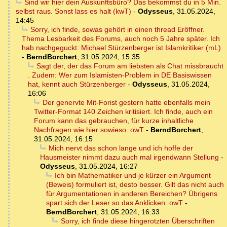
Sind wir hier dein Auskunftsbüro? Das bekommst du in 5 Min.
selbst raus. Sonst lass es halt (kwT)
-
Odysseus
,
31.05.2024,
14:45
Sorry, ich finde, sowas gehört in einen thread Eröffner.
Thema Lesbarkeit des Forums, auch noch 5 Jahre später. Ich
hab nachgeguckt: Michael Stürzenberger ist Islamkritiker (mL)
-
BerndBorchert
,
31.05.2024, 15:35
Sagt der, der das Forum am liebsten als Chat missbraucht
. Zudem: Wer zum Islamisten-Problem in DE Basiswissen
hat, kennt auch Stürzenberger
-
Odysseus
,
31.05.2024,
16:06
Der genervte Mit-Forist gestern hatte ebenfalls mein
Twitter-Format 140 Zeichen kritisiert. Ich finde, auch ein
Forum kann das gebrauchen, für kurze inhaltliche
Nachfragen wie hier sowieso. owT
-
BerndBorchert
,
31.05.2024, 16:15
Mich nervt das schon lange und ich hoffe der
Hausmeister nimmt dazu auch mal irgendwann Stellung
-
Odysseus
,
31.05.2024, 16:27
Ich bin Mathematiker und je kürzer ein Argument
(Beweis) formuliert ist, desto besser. Gilt das nicht auch
für Argumentationen in anderen Bereichen? Übrigens
spart sich der Leser so das Anklicken. owT
-
BerndBorchert
,
31.05.2024, 16:33
Sorry, ich finde diese hingerotzten Überschriften