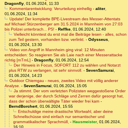
Dragonfly
,
01.06.2024, 11:33
Kommentarentwicklung: Verurteilung einhellig
-
aliter
,
01.06.2024, 11:34
Update! Der komplette BPE-Livestream des Messer-Attentats
auf Michael Stürzenberger am 31.5.2024 in Mannheim von 27:03
bis Polizei unterbrach... PS!
-
Reffke
,
01.06.2024, 12:40
Vielleicht könntest du erst mal die Beiträge lesen - alles, schon
zum Teil gestern, vorhanden bzw. verlinkt.
-
Odysseus
,
01.06.2024, 13:30
Video von Angriff in Mannheim ging viral: 12 Minuten
entscheiden: So reagieren Sie als Laie nach einer Messerattacke
richtig [mTmL]
-
Dragonfly
,
01.06.2024, 12:54
Der Hinweis in Focus, SOFORT 112 zu wählen und Notarzt
plus RTW zu verlangen, ist sehr sinnvoll.
-
SevenSamurai
,
01.06.2024, 14:23
Outdoor Chiemgau - neues, zweites Video mit völlig anderer
Analyse.
-
SevenSamurai
,
01.06.2024, 15:05
Ja stimmt. Der vom verletzten Polizisten weggestoßene Order
war derjenige, der durch Schläge und Zerren dafür gesorgt hat,
dass der schon überwältigte Täter wieder frei kam
-
BerndBorchert
,
01.06.2024, 15:55
Entschuldige meine drastische Wortwahl, aber deine
Schnellschüsse sind einfach nur semantischer und
grammatikalischer Sprachmüll,
-
Hausmeister
,
01.06.2024,
16:10