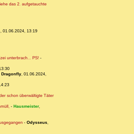
 Siehe das 2. aufgetauchte
s
,
01.06.2024, 13:19
ei unterbrach... PS!
-
13:30
-
Dragonfly
,
01.06.2024,
14:23
der schon überwältigte Täter
müll,
-
Hausmeister
,
 ausgegangen
-
Odysseus
,