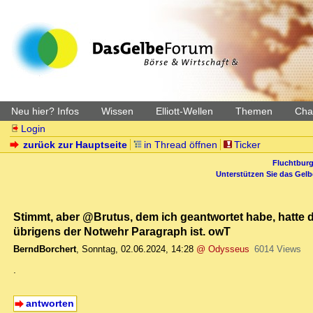
Neu hier? Infos
Wissen
Elliott-Wellen
Themen
Char
Login
zurück zur Hauptseite
in Thread öffnen
Ticker
Fluchtburg
Unterstützen Sie das Gel
Stimmt, aber @Brutus, dem ich geantwortet habe, hatte da
übrigens der Notwehr Paragraph ist. owT
BerndBorchert
,
Sonntag, 02.06.2024, 14:28
@ Odysseus
6014 Views
.
antworten