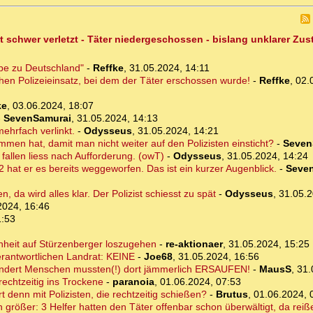
t schwer verletzt - Täter niedergeschossen - bislang unklarer Zu
ebe zu Deutschland"
-
Reffke
,
31.05.2024, 14:11
chen Polizeieinsatz, bei dem der Täter erschossen wurde!
-
Reffke
,
02.
ke
,
03.06.2024, 18:07
-
SevenSamurai
,
31.05.2024, 14:13
mehrfach verlinkt.
-
Odysseus
,
31.05.2024, 14:21
men hat, damit man nicht weiter auf den Polizisten einsticht?
-
Seven
 fallen liess nach Aufforderung. (owT)
-
Odysseus
,
31.05.2024, 14:24
2 hat er es bereits weggeworfen. Das ist ein kurzer Augenblick.
-
Seve
, da wird alles klar. Der Polizist schiesst zu spät
-
Odysseus
,
31.05.2
2024, 16:46
1:53
enheit auf Stürzenberger loszugehen
-
re-aktionaer
,
31.05.2024, 15:25
erantwortlichen Landrat: KEINE
-
Joe68
,
31.05.2024, 16:56
dert Menschen mussten(!) dort jämmerlich ERSAUFEN!
-
MausS
,
31.
echtzeitig ins Trockene
-
paranoia
,
01.06.2024, 07:53
rt denn mit Polizisten, die rechtzeitig schießen?
-
Brutus
,
01.06.2024, 
rößer: 3 Helfer hatten den Täter offenbar schon überwältigt, da reißen