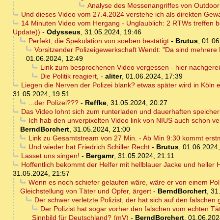
Analyse des Messenangriffes von Outdoo
Und dieses Video vom 27.4.2024 verstehe ich als direkten Gewa
14 Minuten Video vom Hergang - Unglaublich: 2 RTWs treffen be
Update))
-
Odysseus
,
31.05.2024, 19:46
Perfekt, die Spekulation von soeben bestätigt
-
Brutus
,
01.06
Vorsitzender Polizeigewerkschaft Wendt: "Da sind mehrere 
01.06.2024, 12:49
Link zum besprochenen Video vergessen - hier nachgerei
Die Politik reagiert,
-
aliter
,
01.06.2024, 17:39
Liegen die Nerven der Polizei blank? etwas später wird in Köln
31.05.2024, 19:51
...der Polizei???
-
Reffke
,
31.05.2024, 20:27
Das Video lohnt sich zum runterladen und dauerhaften speiche
Ich hab den unverpixelten Video link von NIUS auch schon vers
BerndBorchert
,
31.05.2024, 21:00
Link zu Gesamtstream von 27 Min. - Ab Min 9:30 kommt erstmal
Und wieder hat Friedrich Schiller Recht
-
Brutus
,
01.06.2024,
Lasset uns singen!
-
Bergamr
,
31.05.2024, 21:11
Hoffentlich bekommt der Helfer mit hellblauer Jacke und heller
31.05.2024, 21:57
Wenn es noch schiefer gelaufen wäre, wäre er von einem Poliz
Gleichstellung von Täter und Opfer, ärgert
-
BerndBorchert
,
31
Der schwer verletzte Polizist, der hat sich auf den falschen 
Der Polizist hat sogar vorher den falschen vom echten Tä
Sinnbild für Deutschland? (mV)
-
BerndBorchert
,
01.06.202