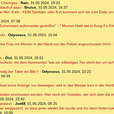
r Chiemgau
-
Rain
,
31.05.2024, 19:23
ltaufruf dazu
-
Brutus
,
31.05.2024, 16:37
i Min. 8 ein - KEIN Sanitäter oder Arzt kümmert sich bis zum Ende u
.2024, 07:38
Extremisten aufeinander gestoßen" - " Messer-Held wie in Kung-Fu-Fi
cht
-
Odysseus
,
01.06.2024, 15:04
 eine Frau mit Messer in der Hand von der Polizei angeschossen (mV)
-
rn
-
Ötzi
,
31.05.2024, 20:51
chickt, mit dem Kommentar "wie ein tollwütiges Tier sticht der um sich"
ig der Täter ins Bild !!
-
Odysseus
,
31.05.2024, 22:21
 09:39
 Hose keine Anzeige nur deswegen, weil er das Messer kurz in der Hand
isten erschossen worden. Hier noch ein Youtuber, der sich über die me
.05.2024, 22:42
gestürzt
-
Joe68
,
01.06.2024, 08:25
ter weggezerrt, so dass jener wieder frei wurde und ihn dann hinterrü
4, 10:05