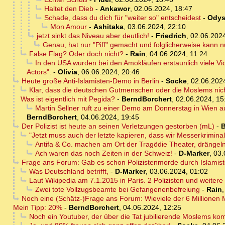
Haltet den Dieb
-
Ankawor
,
02.06.2024, 18:47
Schade, dass du dich für "weiter so" entscheidest
-
Odys
Mon Amour
-
Ashitaka
,
03.06.2024, 22:10
jetzt sinkt das Niveau aber deutlich!
-
Friedrich
,
02.06.2024
Genau, hat nur "Piff" gemacht und folglicherweise kann nu
False Flag? Oder doch nicht?
-
Rain
,
04.06.2024, 11:24
In den USA wurden bei den Amokläufen erstaunlich viele Vid
Actors".
-
Olivia
,
06.06.2024, 20:46
Heute große Anti-Islamisten-Demo in Berlin
-
Socke
,
02.06.202
Klar, dass die deutschen Gutmenschen oder die Moslems nicht
Was ist eigentlich mit Pegida?
-
BerndBorchert
,
02.06.2024, 15
Martin Sellner ruft zu einer Demo am Donnerstag in Wien a
BerndBorchert
,
04.06.2024, 19:45
Der Polizist ist heute an seinen Verletzungen gestorben (mL)
-
B
"Jetzt muss auch der letzte kapieren, dass wir Messerkrimina
Antifa & Co. machen am Ort der Tragödie Theater, drängeln 
Ach waren das noch Zeiten in der Schweiz!
-
D-Marker
,
03.
Frage ans Forum: Gab es schon Polizistenmorde durch Islamis
Was Deutschland betrifft,
-
D-Marker
,
03.06.2024, 01:02
Laut Wikipedia am 7.1.2015 in Paris. 2 Polizisten und weiter
Zwei tote Vollzugsbeamte bei Gefangenenbefreiung
-
Rain
Noch eine (Schätz-)Frage ans Forum: Wieviele der 6 Millionen
Mein Tipp: 20%
-
BerndBorchert
,
04.06.2024, 12:25
Noch ein Youtuber, der über die Tat jubilierende Moslems ko