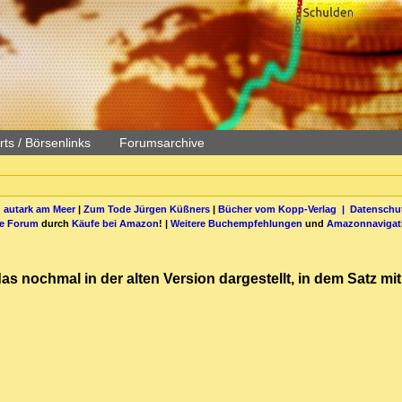
ts / Börsenlinks
Forumsarchive
 autark am Meer
|
Zum Tode Jürgen Küßners
|
Bücher vom Kopp-Verlag |
Datenschut
be Forum
durch
Käufe bei Amazon
! |
Weitere Buchempfehlungen
und
Amazonnavigat
s nochmal in der alten Version dargestellt, in dem Satz mi