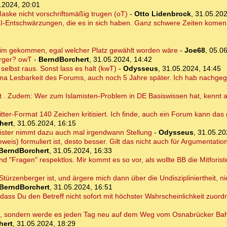
.2024, 20:01
ske nicht vorschriftsmäßig trugen (oT)
-
Otto Lidenbrock
,
31.05.202
I-Entschwärzungen, die es in sich haben. Ganz schwere Zeiten komen 
im gekommen, egal welcher Platz gewählt worden wäre
-
Joe68
,
05.06
erger? owT
-
BerndBorchert
,
31.05.2024, 14:42
elbst raus. Sonst lass es halt (kwT)
-
Odysseus
,
31.05.2024, 14:45
hema Lesbarkeit des Forums, auch noch 5 Jahre später. Ich hab nachge
ht . Zudem: Wer zum Islamisten-Problem in DE Basiswissen hat, kennt 
itter-Format 140 Zeichen kritisiert. Ich finde, auch ein Forum kann das
hert
,
31.05.2024, 16:15
ister nimmt dazu auch mal irgendwann Stellung
-
Odysseus
,
31.05.20
weis) formuliert ist, desto besser. Gilt das nicht auch für Argumentati
BerndBorchert
,
31.05.2024, 16:33
nd "Fragen" respektlos. Mir kommt es so vor, als wollte BB die Mitforist
r Stürzenberger ist, und ärgere mich dann über die Undiszipliniertheit, 
BerndBorchert
,
31.05.2024, 16:51
 dass Du den Betreff nicht sofort mit höchster Wahrscheinlichkeit zuor
en, sondern werde es jeden Tag neu auf dem Weg vom Osnabrücker Ba
hert
,
31.05.2024, 18:29