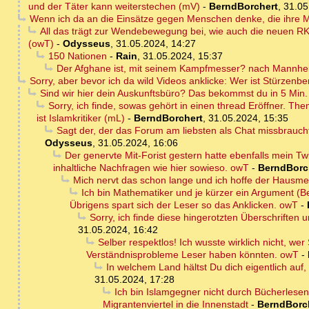
und der Täter kann weiterstechen (mV)
-
BerndBorchert
,
31.05
Wenn ich da an die Einsätze gegen Menschen denke, die ihre Ma
All das trägt zur Wendebewegung bei, wie auch die neuen RK
(owT)
-
Odysseus
,
31.05.2024, 14:27
150 Nationen
-
Rain
,
31.05.2024, 15:37
Der Afghane ist, mit seinem Kampfmesser? nach Mannhe
Sorry, aber bevor ich da wild Videos anklicke: Wer ist Stürzenb
Sind wir hier dein Auskunftsbüro? Das bekommst du in 5 Min. s
Sorry, ich finde, sowas gehört in einen thread Eröffner. T
ist Islamkritiker (mL)
-
BerndBorchert
,
31.05.2024, 15:35
Sagt der, der das Forum am liebsten als Chat missbrauc
Odysseus
,
31.05.2024, 16:06
Der genervte Mit-Forist gestern hatte ebenfalls mein Tw
inhaltliche Nachfragen wie hier sowieso. owT
-
BerndBorc
Mich nervt das schon lange und ich hoffe der Hausme
Ich bin Mathematiker und je kürzer ein Argument (Be
Übrigens spart sich der Leser so das Anklicken. owT
-
Sorry, ich finde diese hingerotzten Überschriften u
31.05.2024, 16:42
Selber respektlos! Ich wusste wirklich nicht, we
Verständnisprobleme Leser haben könnten. owT
-
In welchem Land hältst Du dich eigentlich auf,
31.05.2024, 17:28
Ich bin Islamgegner nicht durch Bücherles
Migrantenviertel in die Innenstadt
-
BerndBorc