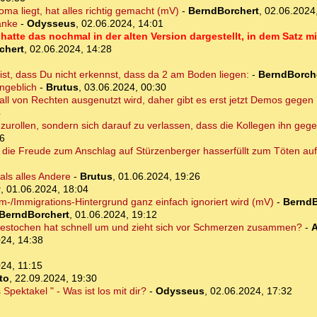
oma liegt, hat alles richtig gemacht (mV)
-
BerndBorchert
,
02.06.2024
anke
-
Odysseus
,
02.06.2024, 14:01
atte das nochmal in der alten Version dargestellt, in dem Satz mi
chert
,
02.06.2024, 14:28
 ist, dass Du nicht erkennst, dass da 2 am Boden liegen:
-
BerndBorch
angeblich
-
Brutus
,
03.06.2024, 00:30
orfall von Rechten ausgenutzt wird, daher gibt es erst jetzt Demos gege
4
gzurollen, sondern sich darauf zu verlassen, dass die Kollegen ihn gege
06
r die Freude zum Anschlag auf Stürzenberger hasserfüllt zum Töten auf
als alles Andere
-
Brutus
,
01.06.2024, 19:26
y
,
01.06.2024, 18:04
am-/Immigrations-Hintergrund ganz einfach ignoriert wird (mV)
-
BerndB
BerndBorchert
,
01.06.2024, 19:12
gestochen hat schnell um und zieht sich vor Schmerzen zusammen?
-
A
24, 14:38
24, 11:15
to
,
22.09.2024, 19:30
Spektakel " - Was ist los mit dir?
-
Odysseus
,
02.06.2024, 17:32