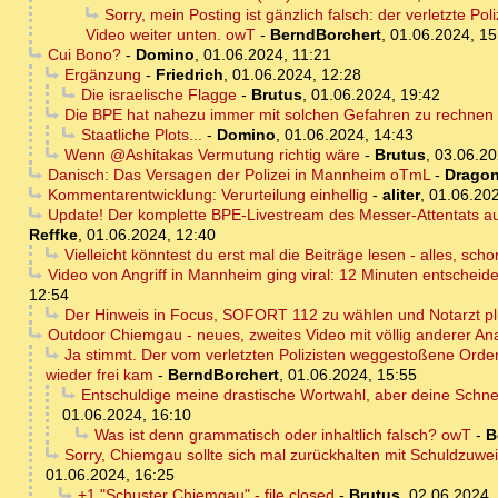
Sorry, mein Posting ist gänzlich falsch: der verletzte Po
Video weiter unten. owT
-
BerndBorchert
,
01.06.2024, 15
Cui Bono?
-
Domino
,
01.06.2024, 11:21
Ergänzung
-
Friedrich
,
01.06.2024, 12:28
Die israelische Flagge
-
Brutus
,
01.06.2024, 19:42
Die BPE hat nahezu immer mit solchen Gefahren zu rechnen - 
Staatliche Plots...
-
Domino
,
01.06.2024, 14:43
Wenn @Ashitakas Vermutung richtig wäre
-
Brutus
,
03.06.20
Danisch: Das Versagen der Polizei in Mannheim oTmL
-
Dragon
Kommentarentwicklung: Verurteilung einhellig
-
aliter
,
01.06.202
Update! Der komplette BPE-Livestream des Messer-Attentats auf
Reffke
,
01.06.2024, 12:40
Vielleicht könntest du erst mal die Beiträge lesen - alles, sch
Video von Angriff in Mannheim ging viral: 12 Minuten entscheid
12:54
Der Hinweis in Focus, SOFORT 112 zu wählen und Notarzt plu
Outdoor Chiemgau - neues, zweites Video mit völlig anderer An
Ja stimmt. Der vom verletzten Polizisten weggestoßene Order
wieder frei kam
-
BerndBorchert
,
01.06.2024, 15:55
Entschuldige meine drastische Wortwahl, aber deine Schne
01.06.2024, 16:10
Was ist denn grammatisch oder inhaltlich falsch? owT
-
B
Sorry, Chiemgau sollte sich mal zurückhalten mit Schuldzuwe
01.06.2024, 16:25
+1 "Schuster Chiemgau" - file closed
-
Brutus
,
02.06.2024,