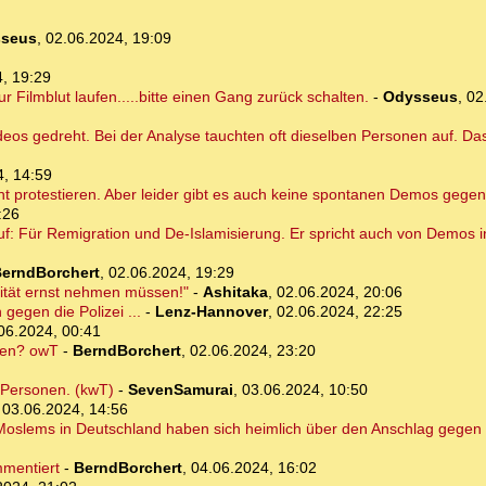
seus
,
02.06.2024, 19:09
, 19:29
r Filmblut laufen.....bitte einen Gang zurück schalten.
-
Odysseus
,
02
eos gedreht. Bei der Analyse tauchten oft dieselben Personen auf. Das 
4, 14:59
 protestieren. Aber leider gibt es auch keine spontanen Demos gegen
:26
uf: Für Remigration und De-Islamisierung. Er spricht auch von Demos 
erndBorchert
,
02.06.2024, 19:29
lität ernst nehmen müssen!"
-
Ashitaka
,
02.06.2024, 20:06
gegen die Polizei ...
-
Lenz-Hannover
,
02.06.2024, 22:25
06.2024, 00:41
ten? owT
-
BerndBorchert
,
02.06.2024, 23:20
e Personen. (kwT)
-
SevenSamurai
,
03.06.2024, 10:50
,
03.06.2024, 14:56
 Moslems in Deutschland haben sich heimlich über den Anschlag gegen
mmentiert
-
BerndBorchert
,
04.06.2024, 16:02