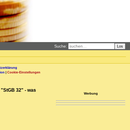
Suche:
Los
zerklärung
ion
|
Cookie-Einstellungen
t "StGB 32" - was
Werbung