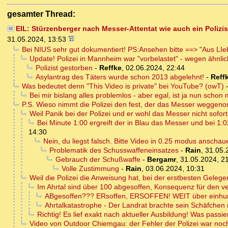
gesamter Thread:
EIL: Stürzenberger nach Messer-Attentat wie auch ein Polizis
31.05.2024, 13:53
Bei NIUS sehr gut dokumentiert! PS:Ansehen bitte ==> "Aus LI
Update! Polizei in Mannheim war "vorbelastet" - wegen ähnli
Polizist gestorben
-
Reffke
,
02.06.2024, 22:44
Asylantrag des Täters wurde schon 2013 abgelehnt!
-
Reff
Was bedeutet denn "This Video is private" bei YouTube? (owT)
Bei mir bislang alles problemlos - aber egal, ist ja nun schon 
P.S. Wieso nimmt die Polizei den fest, der das Messer weggenom
Weil Panik bei der Polizei und er wohl das Messer nicht sofort
Bei Minute 1:00 ergreift der in Blau das Messer und bei 1:0
14:30
Nein, du liegst falsch. Bitte Video in 0.25 modus anschauen
Problematik des Schusswaffeneinsatzes
-
Rain
,
31.05.
Gebrauch der Schußwaffe
-
Bergamr
,
31.05.2024, 2
Volle Zustimmung
-
Rain
,
03.06.2024, 10:31
Weil die Polizei die Anweisung hat, bei der erstbesten Geleg
Im Ahrtal sind über 100 abgesoffen, Konsequenz für den v
ABgesoffen??? ERsoffen, ERSOFFEN! WEIT über einhun
Ahrtalkatastrophe - Der Landrat brachte sein Schäfchen r
Richtig! Es lief exakt nach aktueller Ausbildung! Was passie
Video von Outdoor Chiemgau: der Fehler der Polizei war noch g