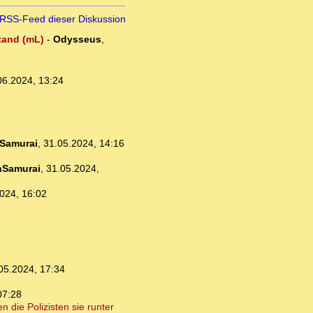
RSS-Feed dieser Diskussion
stand (mL)
-
Odysseus
,
06.2024, 13:24
Samurai
,
31.05.2024, 14:16
nSamurai
,
31.05.2024,
024, 16:02
05.2024, 17:34
07:28
 die Polizisten sie runter