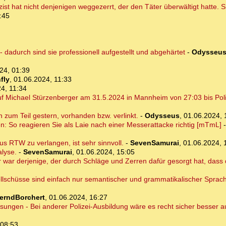
lizist hat nicht denjenigen weggezerrt, der den Täter überwältigt hatte.
:45
dadurch sind sie professionell aufgestellt und abgehärtet
-
Odysseu
24, 01:39
fly
,
01.06.2024, 11:33
4, 11:34
 Michael Stürzenberger am 31.5.2024 in Mannheim von 27:03 bis Poliz
on zum Teil gestern, vorhanden bzw. verlinkt.
-
Odysseus
,
01.06.2024, 
en: So reagieren Sie als Laie nach einer Messerattacke richtig [mTmL]
s RTW zu verlangen, ist sehr sinnvoll.
-
SevenSamurai
,
01.06.2024, 
alyse.
-
SevenSamurai
,
01.06.2024, 15:05
 war derjenige, der durch Schläge und Zerren dafür gesorgt hat, dass 
llschüsse sind einfach nur semantischer und grammatikalischer Sprach
erndBorchert
,
01.06.2024, 16:27
isungen - Bei anderer Polizei-Ausbildung wäre es recht sicher besser
 08:53