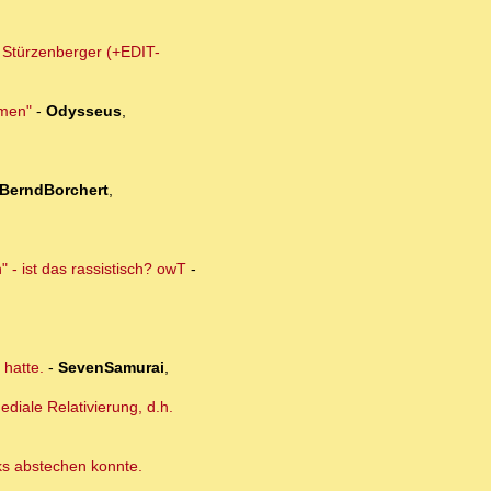
m Stürzenberger (+EDIT-
lmen"
-
Odysseus
,
BerndBorchert
,
 - ist das rassistisch? owT
-
 hatte.
-
SevenSamurai
,
diale Relativierung, d.h.
cks abstechen konnte.