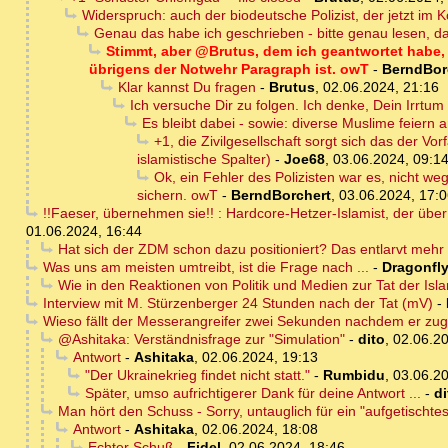
Widerspruch: auch der biodeutsche Polizist, der jetzt im K
Genau das habe ich geschrieben - bitte genau lesen, d
Stimmt, aber @Brutus, dem ich geantwortet habe, h
übrigens der Notwehr Paragraph ist. owT
-
BerndBor
Klar kannst Du fragen
-
Brutus
,
02.06.2024, 21:16
Ich versuche Dir zu folgen. Ich denke, Dein Irrtum
Es bleibt dabei - sowie: diverse Muslime feiern 
+1, die Zivilgesellschaft sorgt sich das der V
islamistische Spalter)
-
Joe68
,
03.06.2024, 09:1
Ok, ein Fehler des Polizisten war es, nicht we
sichern. owT
-
BerndBorchert
,
03.06.2024, 17:
!!Faeser, übernehmen sie!! : Hardcore-Hetzer-Islamist, der übe
01.06.2024, 16:44
Hat sich der ZDM schon dazu positioniert? Das entlarvt mehr 
Was uns am meisten umtreibt, ist die Frage nach ...
-
Dragonfl
Wie in den Reaktionen von Politik und Medien zur Tat der Isl
Interview mit M. Stürzenberger 24 Stunden nach der Tat (mV)
-
Wieso fällt der Messerangreifer zwei Sekunden nachdem er zu
@Ashitaka: Verständnisfrage zur "Simulation"
-
dito
,
02.06.20
Antwort
-
Ashitaka
,
02.06.2024, 19:13
"Der Ukrainekrieg findet nicht statt."
-
Rumbidu
,
03.06.20
Später, umso aufrichtigerer Dank für deine Antwort ...
-
di
Man hört den Schuss - Sorry, untauglich für ein "aufgetischtes 
Antwort
-
Ashitaka
,
02.06.2024, 18:08
Echter Schuß
-
Fidel
,
02.06.2024, 18:46