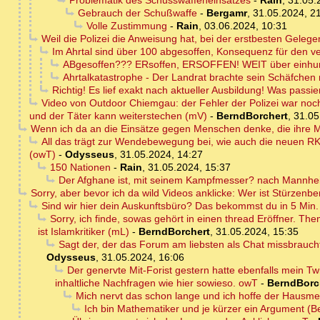
Problematik des Schusswaffeneinsatzes
-
Rain
,
31.05.
Gebrauch der Schußwaffe
-
Bergamr
,
31.05.2024, 2
Volle Zustimmung
-
Rain
,
03.06.2024, 10:31
Weil die Polizei die Anweisung hat, bei der erstbesten Geleg
Im Ahrtal sind über 100 abgesoffen, Konsequenz für den v
ABgesoffen??? ERsoffen, ERSOFFEN! WEIT über einhun
Ahrtalkatastrophe - Der Landrat brachte sein Schäfchen r
Richtig! Es lief exakt nach aktueller Ausbildung! Was passie
Video von Outdoor Chiemgau: der Fehler der Polizei war noch g
und der Täter kann weiterstechen (mV)
-
BerndBorchert
,
31.05
Wenn ich da an die Einsätze gegen Menschen denke, die ihre Ma
All das trägt zur Wendebewegung bei, wie auch die neuen RK
(owT)
-
Odysseus
,
31.05.2024, 14:27
150 Nationen
-
Rain
,
31.05.2024, 15:37
Der Afghane ist, mit seinem Kampfmesser? nach Mannhe
Sorry, aber bevor ich da wild Videos anklicke: Wer ist Stürzenb
Sind wir hier dein Auskunftsbüro? Das bekommst du in 5 Min. s
Sorry, ich finde, sowas gehört in einen thread Eröffner. T
ist Islamkritiker (mL)
-
BerndBorchert
,
31.05.2024, 15:35
Sagt der, der das Forum am liebsten als Chat missbrauc
Odysseus
,
31.05.2024, 16:06
Der genervte Mit-Forist gestern hatte ebenfalls mein Tw
inhaltliche Nachfragen wie hier sowieso. owT
-
BerndBorc
Mich nervt das schon lange und ich hoffe der Hausme
Ich bin Mathematiker und je kürzer ein Argument (Be