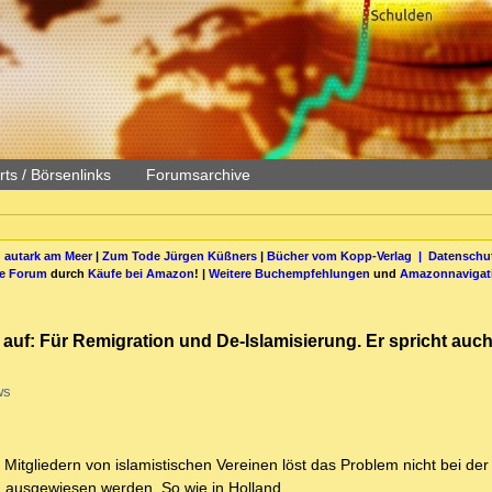
ts / Börsenlinks
Forumsarchive
 autark am Meer
|
Zum Tode Jürgen Küßners
|
Bücher vom Kopp-Verlag |
Datenschut
be Forum
durch
Käufe bei Amazon
! |
Weitere Buchempfehlungen
und
Amazonnavigat
 auf: Für Remigration und De-Islamisierung. Er spricht au
ws
Mitgliedern von islamistischen Vereinen löst das Problem nicht bei der
n ausgewiesen werden. So wie in Holland.