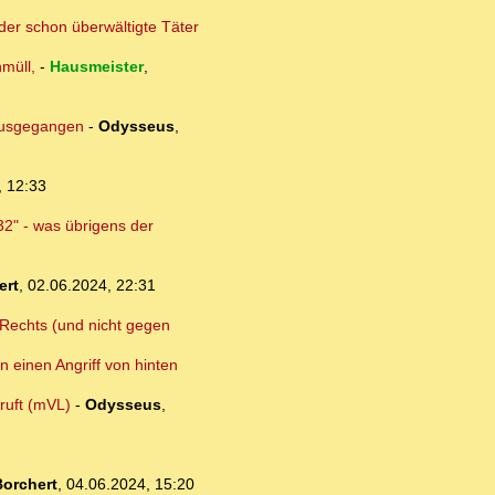
der schon überwältigte Täter
müll,
-
Hausmeister
,
 ausgegangen
-
Odysseus
,
, 12:33
32" - was übrigens der
ert
,
02.06.2024, 22:31
n Rechts (und nicht gegen
n einen Angriff von hinten
ruft (mVL)
-
Odysseus
,
orchert
,
04.06.2024, 15:20