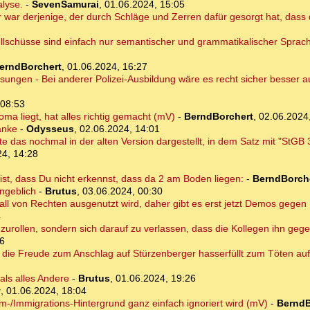
alyse.
-
SevenSamurai
,
01.06.2024, 15:05
 war derjenige, der durch Schläge und Zerren dafür gesorgt hat, dass 
llschüsse sind einfach nur semantischer und grammatikalischer Sprach
erndBorchert
,
01.06.2024, 16:27
isungen - Bei anderer Polizei-Ausbildung wäre es recht sicher besser
 08:53
oma liegt, hat alles richtig gemacht (mV)
-
BerndBorchert
,
02.06.2024
anke
-
Odysseus
,
02.06.2024, 14:01
 das nochmal in der alten Version dargestellt, in dem Satz mit "StGB 
24, 14:28
 ist, dass Du nicht erkennst, dass da 2 am Boden liegen:
-
BerndBorch
angeblich
-
Brutus
,
03.06.2024, 00:30
orfall von Rechten ausgenutzt wird, daher gibt es erst jetzt Demos gege
4
gzurollen, sondern sich darauf zu verlassen, dass die Kollegen ihn gege
06
r die Freude zum Anschlag auf Stürzenberger hasserfüllt zum Töten auf
als alles Andere
-
Brutus
,
01.06.2024, 19:26
y
,
01.06.2024, 18:04
am-/Immigrations-Hintergrund ganz einfach ignoriert wird (mV)
-
BerndB