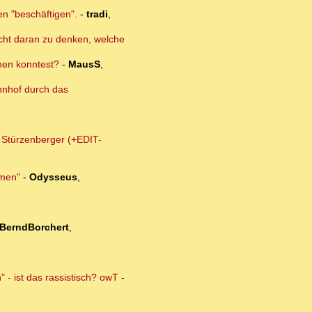
en "beschäftigen".
-
tradi
,
nicht daran zu denken, welche
dnen konntest?
-
MausS
,
hnhof durch das
m Stürzenberger (+EDIT-
lmen"
-
Odysseus
,
BerndBorchert
,
 - ist das rassistisch? owT
-