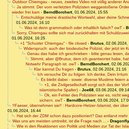
Outdoor Chiemgau - neues, zweites Video mit völlig anderer An
Ja stimmt. Der vom verletzten Polizisten weggestoßene Order
wieder frei kam
-
BerndBorchert
,
01.06.2024, 15:55
Entschuldige meine drastische Wortwahl, aber deine Schne
01.06.2024, 16:10
Was ist denn grammatisch oder inhaltlich falsch? owT
-
B
Sorry, Chiemgau sollte sich mal zurückhalten mit Schuldzuwe
01.06.2024, 16:25
+1 "Schuster Chiemgau" - file closed
-
Brutus
,
02.06.2024,
Widerspruch: auch der biodeutsche Polizist, der jetzt im K
Genau das habe ich geschrieben - bitte genau lesen, d
Stimmt, aber @Brutus, dem ich geantwortet habe, hatte
Notwehr Paragraph ist. owT
-
BerndBorchert
,
02.06.20
Klar kannst Du fragen
-
Brutus
,
02.06.2024, 21:16
Ich versuche Dir zu folgen. Ich denke, Dein Irrtum
Es bleibt dabei - sowie: diverse Muslime feiern 
+1, die Zivilgesellschaft sorgt sich das der V
islamistische Spalter)
-
Joe68
,
03.06.2024, 09:1
Ok, ein Fehler des Polizisten war es, nicht we
sichern. owT
-
BerndBorchert
,
03.06.2024, 17:
!!Faeser, übernehmen sie!! : Hardcore-Hetzer-Islamist, der übe
01.06.2024, 16:44
Hat sich der ZDM schon dazu positioniert? Das entlarvt mehr 
Was uns am meisten umtreibt, ist die Frage nach ...
-
Dragonfl
Wie in den Reaktionen von Politik und Medien zur Tat der Isl