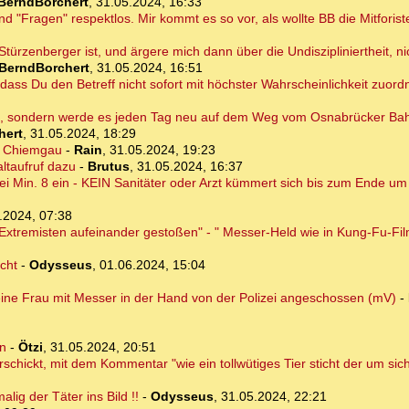
BerndBorchert
,
31.05.2024, 16:33
nd "Fragen" respektlos. Mir kommt es so vor, als wollte BB die Mitforist
r Stürzenberger ist, und ärgere mich dann über die Undiszipliniertheit, 
BerndBorchert
,
31.05.2024, 16:51
 dass Du den Betreff nicht sofort mit höchster Wahrscheinlichkeit zuor
en, sondern werde es jeden Tag neu auf dem Weg vom Osnabrücker Ba
hert
,
31.05.2024, 18:29
r Chiemgau
-
Rain
,
31.05.2024, 19:23
ltaufruf dazu
-
Brutus
,
31.05.2024, 16:37
i Min. 8 ein - KEIN Sanitäter oder Arzt kümmert sich bis zum Ende u
.2024, 07:38
Extremisten aufeinander gestoßen" - " Messer-Held wie in Kung-Fu-Fi
cht
-
Odysseus
,
01.06.2024, 15:04
 eine Frau mit Messer in der Hand von der Polizei angeschossen (mV)
-
rn
-
Ötzi
,
31.05.2024, 20:51
chickt, mit dem Kommentar "wie ein tollwütiges Tier sticht der um sich"
ig der Täter ins Bild !!
-
Odysseus
,
31.05.2024, 22:21