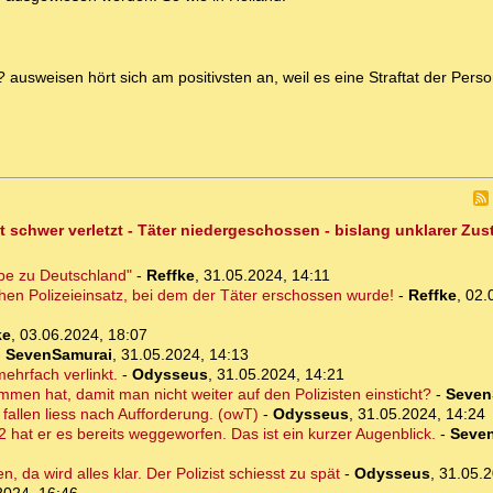
 ausweisen hört sich am positivsten an, weil es eine Straftat der Person
t schwer verletzt - Täter niedergeschossen - bislang unklarer Zu
ebe zu Deutschland"
-
Reffke
,
31.05.2024, 14:11
chen Polizeieinsatz, bei dem der Täter erschossen wurde!
-
Reffke
,
02.
ke
,
03.06.2024, 18:07
-
SevenSamurai
,
31.05.2024, 14:13
mehrfach verlinkt.
-
Odysseus
,
31.05.2024, 14:21
men hat, damit man nicht weiter auf den Polizisten einsticht?
-
Seven
 fallen liess nach Aufforderung. (owT)
-
Odysseus
,
31.05.2024, 14:24
2 hat er es bereits weggeworfen. Das ist ein kurzer Augenblick.
-
Seve
, da wird alles klar. Der Polizist schiesst zu spät
-
Odysseus
,
31.05.2