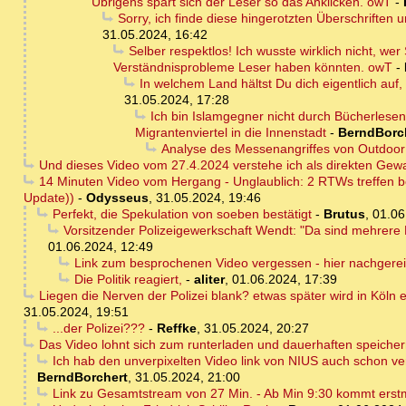
Übrigens spart sich der Leser so das Anklicken. owT
-
Sorry, ich finde diese hingerotzten Überschriften u
31.05.2024, 16:42
Selber respektlos! Ich wusste wirklich nicht, we
Verständnisprobleme Leser haben könnten. owT
-
In welchem Land hältst Du dich eigentlich auf,
31.05.2024, 17:28
Ich bin Islamgegner nicht durch Bücherles
Migrantenviertel in die Innenstadt
-
BerndBorc
Analyse des Messenangriffes von Outdoo
Und dieses Video vom 27.4.2024 verstehe ich als direkten Gewa
14 Minuten Video vom Hergang - Unglaublich: 2 RTWs treffen be
Update))
-
Odysseus
,
31.05.2024, 19:46
Perfekt, die Spekulation von soeben bestätigt
-
Brutus
,
01.06
Vorsitzender Polizeigewerkschaft Wendt: "Da sind mehrere 
01.06.2024, 12:49
Link zum besprochenen Video vergessen - hier nachgerei
Die Politik reagiert,
-
aliter
,
01.06.2024, 17:39
Liegen die Nerven der Polizei blank? etwas später wird in Köln
31.05.2024, 19:51
...der Polizei???
-
Reffke
,
31.05.2024, 20:27
Das Video lohnt sich zum runterladen und dauerhaften speiche
Ich hab den unverpixelten Video link von NIUS auch schon vers
BerndBorchert
,
31.05.2024, 21:00
Link zu Gesamtstream von 27 Min. - Ab Min 9:30 kommt erstmal