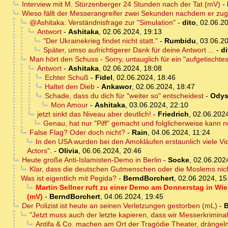
Interview mit M. Stürzenberger 24 Stunden nach der Tat (mV)
-
Wieso fällt der Messerangreifer zwei Sekunden nachdem er zu
@Ashitaka: Verständnisfrage zur "Simulation"
-
dito
,
02.06.20
Antwort
-
Ashitaka
,
02.06.2024, 19:13
"Der Ukrainekrieg findet nicht statt."
-
Rumbidu
,
03.06.20
Später, umso aufrichtigerer Dank für deine Antwort ...
-
di
Man hört den Schuss - Sorry, untauglich für ein "aufgetischtes 
Antwort
-
Ashitaka
,
02.06.2024, 18:08
Echter Schuß
-
Fidel
,
02.06.2024, 18:46
Haltet den Dieb
-
Ankawor
,
02.06.2024, 18:47
Schade, dass du dich für "weiter so" entscheidest
-
Odys
Mon Amour
-
Ashitaka
,
03.06.2024, 22:10
jetzt sinkt das Niveau aber deutlich!
-
Friedrich
,
02.06.2024
Genau, hat nur "Piff" gemacht und folglicherweise kann nu
False Flag? Oder doch nicht?
-
Rain
,
04.06.2024, 11:24
In den USA wurden bei den Amokläufen erstaunlich viele Vid
Actors".
-
Olivia
,
06.06.2024, 20:46
Heute große Anti-Islamisten-Demo in Berlin
-
Socke
,
02.06.202
Klar, dass die deutschen Gutmenschen oder die Moslems nicht
Was ist eigentlich mit Pegida?
-
BerndBorchert
,
02.06.2024, 15
Martin Sellner ruft zu einer Demo am Donnerstag in Wi
(mV)
-
BerndBorchert
,
04.06.2024, 19:45
Der Polizist ist heute an seinen Verletzungen gestorben (mL)
-
B
"Jetzt muss auch der letzte kapieren, dass wir Messerkrimina
Antifa & Co. machen am Ort der Tragödie Theater, drängeln 