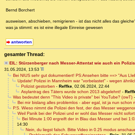
Bernd Borchert
ausweisen, abschieben, remigrieren - ist das nicht alles das gleiche?
was ja stimmt: es ist eine illegale Einreise gewesen
antworten
gesamter Thread:
EIL: Stürzenberger nach Messer-Attentat wie auch ein Polizis
31.05.2024, 13:53
Bei NIUS sehr gut dokumentiert! PS:Ansehen bitte ==> "Aus LI
Update! Polizei in Mannheim war "vorbelastet" - wegen ähnli
Polizist gestorben
-
Reffke
,
02.06.2024, 22:44
Asylantrag des Täters wurde schon 2013 abgelehnt!
-
Reff
Was bedeutet denn "This Video is private" bei YouTube? (owT)
Bei mir bislang alles problemlos - aber egal, ist ja nun schon 
P.S. Wieso nimmt die Polizei den fest, der das Messer weggenom
Weil Panik bei der Polizei und er wohl das Messer nicht sofort
Bei Minute 1:00 ergreift der in Blau das Messer und bei 1:0
14:30
Nein, du liegst falsch. Bitte Video in 0.25 modus anschauen