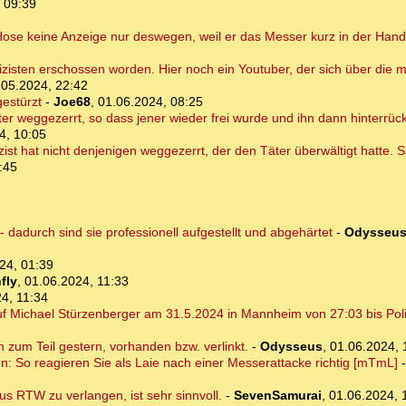
 09:39
 Hose keine Anzeige nur deswegen, weil er das Messer kurz in der Hand
isten erschossen worden. Hier noch ein Youtuber, der sich über die me
.05.2024, 22:42
gestürzt
-
Joe68
,
01.06.2024, 08:25
ter weggezerrt, so dass jener wieder frei wurde und ihn dann hinterrü
4, 10:05
lizist hat nicht denjenigen weggezerrt, der den Täter überwältigt hatte.
:45
dadurch sind sie professionell aufgestellt und abgehärtet
-
Odysseu
24, 01:39
fly
,
01.06.2024, 11:33
4, 11:34
 Michael Stürzenberger am 31.5.2024 in Mannheim von 27:03 bis Poliz
on zum Teil gestern, vorhanden bzw. verlinkt.
-
Odysseus
,
01.06.2024, 
en: So reagieren Sie als Laie nach einer Messerattacke richtig [mTmL]
s RTW zu verlangen, ist sehr sinnvoll.
-
SevenSamurai
,
01.06.2024, 