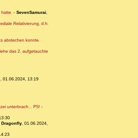
 hatte.
-
SevenSamurai
,
diale Relativierung, d.h.
cks abstechen konnte.
 Siehe das 2. aufgetauchte
s
,
01.06.2024, 13:19
ei unterbrach... PS!
-
13:30
-
Dragonfly
,
01.06.2024,
14:23