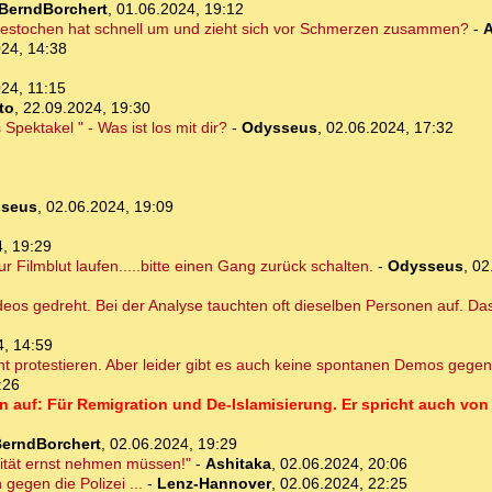
BerndBorchert
,
01.06.2024, 19:12
gestochen hat schnell um und zieht sich vor Schmerzen zusammen?
-
A
24, 14:38
24, 11:15
to
,
22.09.2024, 19:30
Spektakel " - Was ist los mit dir?
-
Odysseus
,
02.06.2024, 17:32
seus
,
02.06.2024, 19:09
, 19:29
r Filmblut laufen.....bitte einen Gang zurück schalten.
-
Odysseus
,
02
eos gedreht. Bei der Analyse tauchten oft dieselben Personen auf. Das 
4, 14:59
 protestieren. Aber leider gibt es auch keine spontanen Demos gegen
:26
en auf: Für Remigration und De-Islamisierung. Er spricht auch v
erndBorchert
,
02.06.2024, 19:29
lität ernst nehmen müssen!"
-
Ashitaka
,
02.06.2024, 20:06
gegen die Polizei ...
-
Lenz-Hannover
,
02.06.2024, 22:25