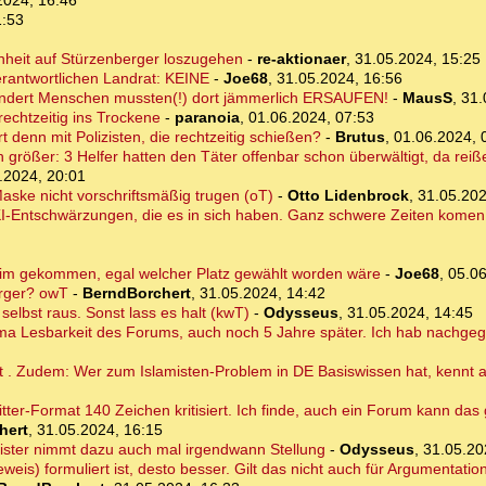
2024, 16:46
1:53
enheit auf Stürzenberger loszugehen
-
re-aktionaer
,
31.05.2024, 15:25
erantwortlichen Landrat: KEINE
-
Joe68
,
31.05.2024, 16:56
dert Menschen mussten(!) dort jämmerlich ERSAUFEN!
-
MausS
,
31.
echtzeitig ins Trockene
-
paranoia
,
01.06.2024, 07:53
rt denn mit Polizisten, die rechtzeitig schießen?
-
Brutus
,
01.06.2024, 
rößer: 3 Helfer hatten den Täter offenbar schon überwältigt, da reißen
.2024, 20:01
ske nicht vorschriftsmäßig trugen (oT)
-
Otto Lidenbrock
,
31.05.202
I-Entschwärzungen, die es in sich haben. Ganz schwere Zeiten komen 
im gekommen, egal welcher Platz gewählt worden wäre
-
Joe68
,
05.06
erger? owT
-
BerndBorchert
,
31.05.2024, 14:42
elbst raus. Sonst lass es halt (kwT)
-
Odysseus
,
31.05.2024, 14:45
hema Lesbarkeit des Forums, auch noch 5 Jahre später. Ich hab nachge
ht . Zudem: Wer zum Islamisten-Problem in DE Basiswissen hat, kennt 
itter-Format 140 Zeichen kritisiert. Ich finde, auch ein Forum kann das
hert
,
31.05.2024, 16:15
ister nimmt dazu auch mal irgendwann Stellung
-
Odysseus
,
31.05.20
weis) formuliert ist, desto besser. Gilt das nicht auch für Argumentati