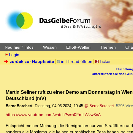
Neu hier? Infos
Wissen
Elliott-Wellen
Themen
Char
Login
zurück zur Hauptseite
in Thread öffnen
Ticker
Fluchtburg
Unterstützen Sie das Gel
Martin Sellner ruft zu einer Demo am Donnerstag in Wien
Deutschland (mV)
BerndBorchert
,
Dienstag, 04.06.2024, 19:45
@ BerndBorchert
5296 Vie
https://www.youtube.com/watch?v=h0FmLWvw3cA
Entspricht meiner Meinung: die Remigration nur von Straftätern und 
sondern alle Moslems, die keinen europäischen Pass haben, sollte