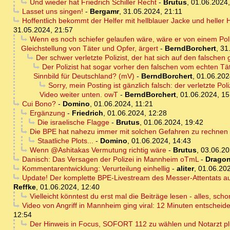
Und wieder hat Friedrich Schiller Recht
-
Brutus
,
01.06.2024,
Lasset uns singen!
-
Bergamr
,
31.05.2024, 21:11
Hoffentlich bekommt der Helfer mit hellblauer Jacke und heller
31.05.2024, 21:57
Wenn es noch schiefer gelaufen wäre, wäre er von einem Poliz
Gleichstellung von Täter und Opfer, ärgert
-
BerndBorchert
,
31
Der schwer verletzte Polizist, der hat sich auf den falschen 
Der Polizist hat sogar vorher den falschen vom echten Tä
Sinnbild für Deutschland? (mV)
-
BerndBorchert
,
01.06.202
Sorry, mein Posting ist gänzlich falsch: der verletzte Po
Video weiter unten. owT
-
BerndBorchert
,
01.06.2024, 15
Cui Bono?
-
Domino
,
01.06.2024, 11:21
Ergänzung
-
Friedrich
,
01.06.2024, 12:28
Die israelische Flagge
-
Brutus
,
01.06.2024, 19:42
Die BPE hat nahezu immer mit solchen Gefahren zu rechnen - 
Staatliche Plots...
-
Domino
,
01.06.2024, 14:43
Wenn @Ashitakas Vermutung richtig wäre
-
Brutus
,
03.06.20
Danisch: Das Versagen der Polizei in Mannheim oTmL
-
Dragon
Kommentarentwicklung: Verurteilung einhellig
-
aliter
,
01.06.202
Update! Der komplette BPE-Livestream des Messer-Attentats auf
Reffke
,
01.06.2024, 12:40
Vielleicht könntest du erst mal die Beiträge lesen - alles, sch
Video von Angriff in Mannheim ging viral: 12 Minuten entscheid
12:54
Der Hinweis in Focus, SOFORT 112 zu wählen und Notarzt plu