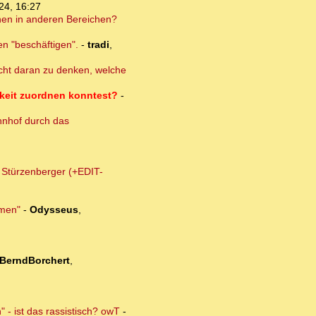
24, 16:27
onen in anderen Bereichen?
en "beschäftigen".
-
tradi
,
nicht daran zu denken, welche
hkeit zuordnen konntest?
-
hnhof durch das
m Stürzenberger (+EDIT-
lmen"
-
Odysseus
,
BerndBorchert
,
 - ist das rassistisch? owT
-