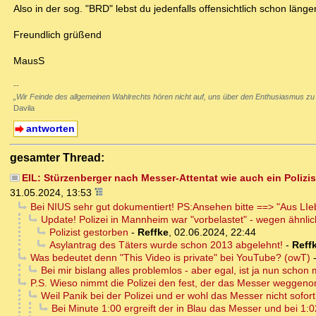
Also in der sog. "BRD" lebst du jedenfalls offensichtlich schon länge
Freundlich grüßend
MausS
--
„Wir Feinde des allgemeinen Wahlrechts hören nicht auf, uns über den Enthusiasmus zu
Davila
antworten
gesamter Thread:
EIL: Stürzenberger nach Messer-Attentat wie auch ein Polizis
31.05.2024, 13:53
Bei NIUS sehr gut dokumentiert! PS:Ansehen bitte ==> "Aus LI
Update! Polizei in Mannheim war "vorbelastet" - wegen ähnli
Polizist gestorben
-
Reffke
,
02.06.2024, 22:44
Asylantrag des Täters wurde schon 2013 abgelehnt!
-
Reff
Was bedeutet denn "This Video is private" bei YouTube? (owT)
Bei mir bislang alles problemlos - aber egal, ist ja nun schon 
P.S. Wieso nimmt die Polizei den fest, der das Messer weggenom
Weil Panik bei der Polizei und er wohl das Messer nicht sofort
Bei Minute 1:00 ergreift der in Blau das Messer und bei 1:0