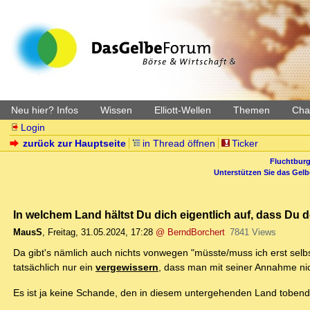
Neu hier? Infos
Wissen
Elliott-Wellen
Themen
Char
Login
zurück zur Hauptseite
in Thread öffnen
Ticker
Fluchtburg
Unterstützen Sie das Gel
In welchem Land hältst Du dich eigentlich auf, dass Du 
MausS
,
Freitag, 31.05.2024, 17:28
@ BerndBorchert
7841 Views
Da gibt's nämlich auch nichts vonwegen "müsste/muss ich erst selb
tatsächlich nur ein
vergewissern
, dass man mit seiner Annahme nich
Es ist ja keine Schande, den in diesem untergehenden Land toben