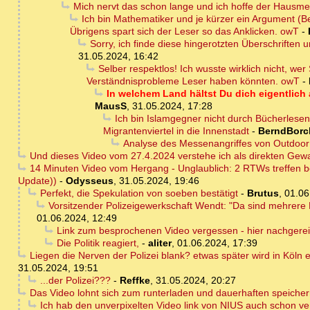
Mich nervt das schon lange und ich hoffe der Hausme
Ich bin Mathematiker und je kürzer ein Argument (Be
Übrigens spart sich der Leser so das Anklicken. owT
-
Sorry, ich finde diese hingerotzten Überschriften u
31.05.2024, 16:42
Selber respektlos! Ich wusste wirklich nicht, we
Verständnisprobleme Leser haben könnten. owT
-
In welchem Land hältst Du dich eigentlich 
MausS
,
31.05.2024, 17:28
Ich bin Islamgegner nicht durch Bücherles
Migrantenviertel in die Innenstadt
-
BerndBorc
Analyse des Messenangriffes von Outdoo
Und dieses Video vom 27.4.2024 verstehe ich als direkten Gewa
14 Minuten Video vom Hergang - Unglaublich: 2 RTWs treffen be
Update))
-
Odysseus
,
31.05.2024, 19:46
Perfekt, die Spekulation von soeben bestätigt
-
Brutus
,
01.06
Vorsitzender Polizeigewerkschaft Wendt: "Da sind mehrere 
01.06.2024, 12:49
Link zum besprochenen Video vergessen - hier nachgerei
Die Politik reagiert,
-
aliter
,
01.06.2024, 17:39
Liegen die Nerven der Polizei blank? etwas später wird in Köln
31.05.2024, 19:51
...der Polizei???
-
Reffke
,
31.05.2024, 20:27
Das Video lohnt sich zum runterladen und dauerhaften speiche
Ich hab den unverpixelten Video link von NIUS auch schon vers