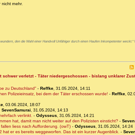
r nicht mehr.
 wundern, den die Wahl einer Handvoll Unfähiger durch einen Haufen Inkompetenter weckt.“
t schwer verletzt - Täter niedergeschossen - bislang unklarer Zu
ebe zu Deutschland"
-
Reffke
,
31.05.2024, 14:11
chen Polizeieinsatz, bei dem der Täter erschossen wurde!
-
Reffke
,
02.
ke
,
03.06.2024, 18:07
-
SevenSamurai
,
31.05.2024, 14:13
mehrfach verlinkt.
-
Odysseus
,
31.05.2024, 14:21
men hat, damit man nicht weiter auf den Polizisten einsticht?
-
Seven
 fallen liess nach Aufforderung. (owT)
-
Odysseus
,
31.05.2024, 14:24
2 hat er es bereits weggeworfen. Das ist ein kurzer Augenblick.
-
Seve