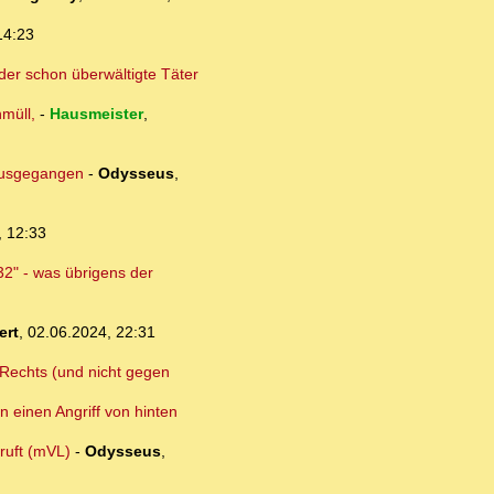
14:23
der schon überwältigte Täter
müll,
-
Hausmeister
,
 ausgegangen
-
Odysseus
,
, 12:33
32" - was übrigens der
ert
,
02.06.2024, 22:31
n Rechts (und nicht gegen
n einen Angriff von hinten
ruft (mVL)
-
Odysseus
,