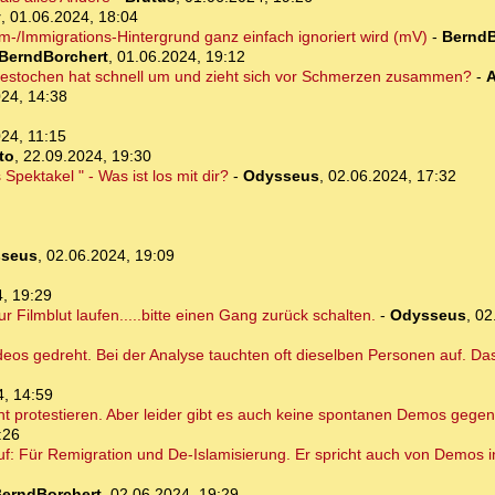
y
,
01.06.2024, 18:04
am-/Immigrations-Hintergrund ganz einfach ignoriert wird (mV)
-
BerndB
BerndBorchert
,
01.06.2024, 19:12
gestochen hat schnell um und zieht sich vor Schmerzen zusammen?
-
A
24, 14:38
24, 11:15
to
,
22.09.2024, 19:30
Spektakel " - Was ist los mit dir?
-
Odysseus
,
02.06.2024, 17:32
seus
,
02.06.2024, 19:09
, 19:29
r Filmblut laufen.....bitte einen Gang zurück schalten.
-
Odysseus
,
02
eos gedreht. Bei der Analyse tauchten oft dieselben Personen auf. Das 
4, 14:59
 protestieren. Aber leider gibt es auch keine spontanen Demos gegen
:26
uf: Für Remigration und De-Islamisierung. Er spricht auch von Demos 
erndBorchert
,
02.06.2024, 19:29