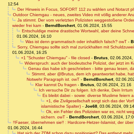
12:54
Der Hinweis in Focus, SOFORT 112 zu wählen und Notarzt plu
Outdoor Chiemgau - neues, zweites Video mit völlig anderer An
Ja stimmt. Der vom verletzten Polizisten weggestoßene Order
wieder frei kam
-
BerndBorchert
,
01.06.2024, 15:55
Entschuldige meine drastische Wortwahl, aber deine Schne
01.06.2024, 16:10
Was ist denn grammatisch oder inhaltlich falsch? owT
-
B
Sorry, Chiemgau sollte sich mal zurückhalten mit Schuldzuwe
01.06.2024, 16:25
+1 "Schuster Chiemgau" - file closed
-
Brutus
,
02.06.2024,
Widerspruch: auch der biodeutsche Polizist, der jetzt im K
Genau das habe ich geschrieben - bitte genau lesen, d
Stimmt, aber @Brutus, dem ich geantwortet habe, hatte
Notwehr Paragraph ist. owT
-
BerndBorchert
,
02.06.20
Klar kannst Du fragen
-
Brutus
,
02.06.2024, 21:16
Ich versuche Dir zu folgen. Ich denke, Dein Irrtum
Es bleibt dabei - sowie: diverse Muslime feiern 
+1, die Zivilgesellschaft sorgt sich das der V
islamistische Spalter)
-
Joe68
,
03.06.2024, 09:1
Ok, ein Fehler des Polizisten war es, nicht we
sichern. owT
-
BerndBorchert
,
03.06.2024, 17:
!!Faeser, übernehmen sie!! : Hardcore-Hetzer-Islamist, der übe
01.06.2024, 16:44
Hat sich der ZDM schon dazu positioniert? Das entlarvt mehr 