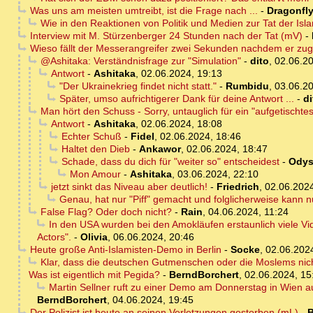
Was uns am meisten umtreibt, ist die Frage nach ...
-
Dragonfl
Wie in den Reaktionen von Politik und Medien zur Tat der Isl
Interview mit M. Stürzenberger 24 Stunden nach der Tat (mV)
-
Wieso fällt der Messerangreifer zwei Sekunden nachdem er zu
@Ashitaka: Verständnisfrage zur "Simulation"
-
dito
,
02.06.20
Antwort
-
Ashitaka
,
02.06.2024, 19:13
"Der Ukrainekrieg findet nicht statt."
-
Rumbidu
,
03.06.20
Später, umso aufrichtigerer Dank für deine Antwort ...
-
di
Man hört den Schuss - Sorry, untauglich für ein "aufgetischtes 
Antwort
-
Ashitaka
,
02.06.2024, 18:08
Echter Schuß
-
Fidel
,
02.06.2024, 18:46
Haltet den Dieb
-
Ankawor
,
02.06.2024, 18:47
Schade, dass du dich für "weiter so" entscheidest
-
Odys
Mon Amour
-
Ashitaka
,
03.06.2024, 22:10
jetzt sinkt das Niveau aber deutlich!
-
Friedrich
,
02.06.2024
Genau, hat nur "Piff" gemacht und folglicherweise kann nu
False Flag? Oder doch nicht?
-
Rain
,
04.06.2024, 11:24
In den USA wurden bei den Amokläufen erstaunlich viele Vid
Actors".
-
Olivia
,
06.06.2024, 20:46
Heute große Anti-Islamisten-Demo in Berlin
-
Socke
,
02.06.202
Klar, dass die deutschen Gutmenschen oder die Moslems nicht
Was ist eigentlich mit Pegida?
-
BerndBorchert
,
02.06.2024, 15
Martin Sellner ruft zu einer Demo am Donnerstag in Wien a
BerndBorchert
,
04.06.2024, 19:45
Der Polizist ist heute an seinen Verletzungen gestorben (mL)
-
B