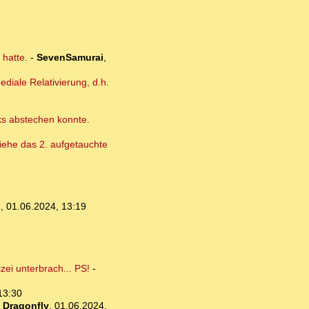
 hatte.
-
SevenSamurai
,
diale Relativierung, d.h.
cks abstechen konnte.
 Siehe das 2. aufgetauchte
s
,
01.06.2024, 13:19
ei unterbrach... PS!
-
13:30
-
Dragonfly
,
01.06.2024,