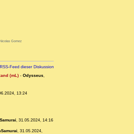
Nicolas Gomez
RSS-Feed dieser Diskussion
stand (mL)
-
Odysseus
,
06.2024, 13:24
Samurai
,
31.05.2024, 14:16
nSamurai
,
31.05.2024,