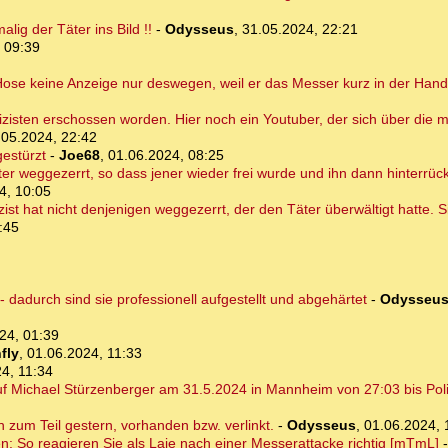
ig der Täter ins Bild !!
-
Odysseus
,
31.05.2024, 22:21
 09:39
 Hose keine Anzeige nur deswegen, weil er das Messer kurz in der Hand
isten erschossen worden. Hier noch ein Youtuber, der sich über die me
.05.2024, 22:42
gestürzt
-
Joe68
,
01.06.2024, 08:25
ter weggezerrt, so dass jener wieder frei wurde und ihn dann hinterrü
4, 10:05
lizist hat nicht denjenigen weggezerrt, der den Täter überwältigt hatte.
:45
dadurch sind sie professionell aufgestellt und abgehärtet
-
Odysseu
24, 01:39
fly
,
01.06.2024, 11:33
4, 11:34
 Michael Stürzenberger am 31.5.2024 in Mannheim von 27:03 bis Poliz
on zum Teil gestern, vorhanden bzw. verlinkt.
-
Odysseus
,
01.06.2024, 
en: So reagieren Sie als Laie nach einer Messerattacke richtig [mTmL]