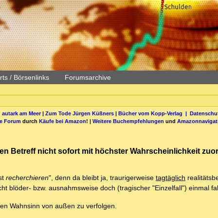
ts / Börsenlinks
Forumsarchive
 autark am Meer
|
Zum Tode Jürgen Küßners
|
Bücher vom Kopp-Verlag |
Datenschut
be Forum
durch
Käufe bei Amazon
! |
Weitere Buchempfehlungen
und
Amazonnavigat
den Betreff nicht sofort mit höchster Wahrscheinlichkeit zu
st
recherchieren
", denn da bleibt ja, traurigerweise
tagtäglich
realitätsbe
t blöder- bzw. ausnahmsweise doch (tragischer "Einzelfall") einmal fals
den Wahnsinn von außen zu verfolgen.