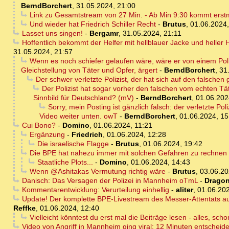
BerndBorchert
,
31.05.2024, 21:00
Link zu Gesamtstream von 27 Min. - Ab Min 9:30 kommt erstmal
Und wieder hat Friedrich Schiller Recht
-
Brutus
,
01.06.2024,
Lasset uns singen!
-
Bergamr
,
31.05.2024, 21:11
Hoffentlich bekommt der Helfer mit hellblauer Jacke und heller
31.05.2024, 21:57
Wenn es noch schiefer gelaufen wäre, wäre er von einem Poliz
Gleichstellung von Täter und Opfer, ärgert
-
BerndBorchert
,
31
Der schwer verletzte Polizist, der hat sich auf den falschen 
Der Polizist hat sogar vorher den falschen vom echten Tä
Sinnbild für Deutschland? (mV)
-
BerndBorchert
,
01.06.202
Sorry, mein Posting ist gänzlich falsch: der verletzte Po
Video weiter unten. owT
-
BerndBorchert
,
01.06.2024, 15
Cui Bono?
-
Domino
,
01.06.2024, 11:21
Ergänzung
-
Friedrich
,
01.06.2024, 12:28
Die israelische Flagge
-
Brutus
,
01.06.2024, 19:42
Die BPE hat nahezu immer mit solchen Gefahren zu rechnen - 
Staatliche Plots...
-
Domino
,
01.06.2024, 14:43
Wenn @Ashitakas Vermutung richtig wäre
-
Brutus
,
03.06.20
Danisch: Das Versagen der Polizei in Mannheim oTmL
-
Dragon
Kommentarentwicklung: Verurteilung einhellig
-
aliter
,
01.06.202
Update! Der komplette BPE-Livestream des Messer-Attentats auf
Reffke
,
01.06.2024, 12:40
Vielleicht könntest du erst mal die Beiträge lesen - alles, sch
Video von Angriff in Mannheim ging viral: 12 Minuten entscheid