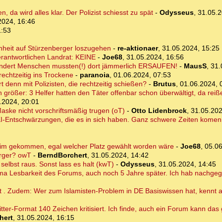
, da wird alles klar. Der Polizist schiesst zu spät
-
Odysseus
,
31.05.2
2024, 16:46
1:53
enheit auf Stürzenberger loszugehen
-
re-aktionaer
,
31.05.2024, 15:25
erantwortlichen Landrat: KEINE
-
Joe68
,
31.05.2024, 16:56
dert Menschen mussten(!) dort jämmerlich ERSAUFEN!
-
MausS
,
31.
echtzeitig ins Trockene
-
paranoia
,
01.06.2024, 07:53
rt denn mit Polizisten, die rechtzeitig schießen?
-
Brutus
,
01.06.2024, 
rößer: 3 Helfer hatten den Täter offenbar schon überwältigt, da reißen
.2024, 20:01
ske nicht vorschriftsmäßig trugen (oT)
-
Otto Lidenbrock
,
31.05.202
I-Entschwärzungen, die es in sich haben. Ganz schwere Zeiten komen 
im gekommen, egal welcher Platz gewählt worden wäre
-
Joe68
,
05.06
erger? owT
-
BerndBorchert
,
31.05.2024, 14:42
elbst raus. Sonst lass es halt (kwT)
-
Odysseus
,
31.05.2024, 14:45
hema Lesbarkeit des Forums, auch noch 5 Jahre später. Ich hab nachge
ht . Zudem: Wer zum Islamisten-Problem in DE Basiswissen hat, kennt 
itter-Format 140 Zeichen kritisiert. Ich finde, auch ein Forum kann das
hert
,
31.05.2024, 16:15