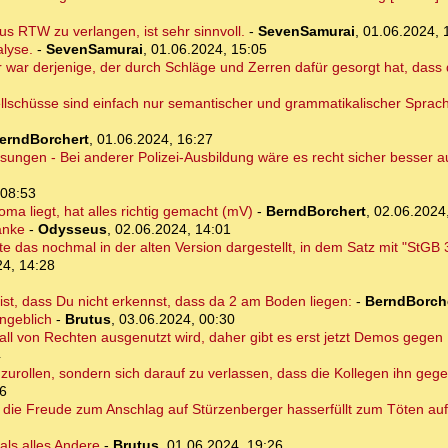
s RTW zu verlangen, ist sehr sinnvoll.
-
SevenSamurai
,
01.06.2024, 
alyse.
-
SevenSamurai
,
01.06.2024, 15:05
 war derjenige, der durch Schläge und Zerren dafür gesorgt hat, dass 
llschüsse sind einfach nur semantischer und grammatikalischer Sprach
erndBorchert
,
01.06.2024, 16:27
isungen - Bei anderer Polizei-Ausbildung wäre es recht sicher besser
 08:53
oma liegt, hat alles richtig gemacht (mV)
-
BerndBorchert
,
02.06.2024
anke
-
Odysseus
,
02.06.2024, 14:01
 das nochmal in der alten Version dargestellt, in dem Satz mit "StGB 
24, 14:28
 ist, dass Du nicht erkennst, dass da 2 am Boden liegen:
-
BerndBorch
angeblich
-
Brutus
,
03.06.2024, 00:30
orfall von Rechten ausgenutzt wird, daher gibt es erst jetzt Demos gege
4
gzurollen, sondern sich darauf zu verlassen, dass die Kollegen ihn gege
06
r die Freude zum Anschlag auf Stürzenberger hasserfüllt zum Töten auf
als alles Andere
-
Brutus
,
01.06.2024, 19:26