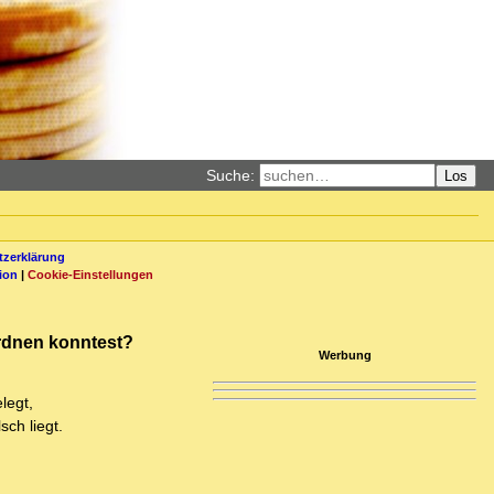
Suche:
Los
zerklärung
ion
|
Cookie-Einstellungen
ordnen konntest?
Werbung
legt,
ch liegt.