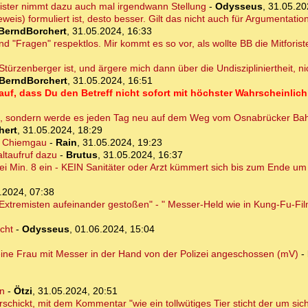
ister nimmt dazu auch mal irgendwann Stellung
-
Odysseus
,
31.05.20
weis) formuliert ist, desto besser. Gilt das nicht auch für Argumentati
BerndBorchert
,
31.05.2024, 16:33
nd "Fragen" respektlos. Mir kommt es so vor, als wollte BB die Mitforist
r Stürzenberger ist, und ärgere mich dann über die Undiszipliniertheit, 
BerndBorchert
,
31.05.2024, 16:51
auf, dass Du den Betreff nicht sofort mit höchster Wahrscheinlic
en, sondern werde es jeden Tag neu auf dem Weg vom Osnabrücker Ba
hert
,
31.05.2024, 18:29
r Chiemgau
-
Rain
,
31.05.2024, 19:23
ltaufruf dazu
-
Brutus
,
31.05.2024, 16:37
i Min. 8 ein - KEIN Sanitäter oder Arzt kümmert sich bis zum Ende u
.2024, 07:38
Extremisten aufeinander gestoßen" - " Messer-Held wie in Kung-Fu-Fi
cht
-
Odysseus
,
01.06.2024, 15:04
 eine Frau mit Messer in der Hand von der Polizei angeschossen (mV)
-
rn
-
Ötzi
,
31.05.2024, 20:51
chickt, mit dem Kommentar "wie ein tollwütiges Tier sticht der um sich"