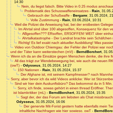
14:30
Nein, du liegst falsch. Bitte Video in 0.25 modus anschauen
Problematik des Schusswaffeneinsatzes
-
Rain
,
31.05.
Gebrauch der Schußwaffe
-
Bergamr
,
31.05.2024, 2
Volle Zustimmung
-
Rain
,
03.06.2024, 10:31
Weil die Polizei die Anweisung hat, bei der erstbesten Geleg
Im Ahrtal sind über 100 abgesoffen, Konsequenz für den v
ABgesoffen??? ERsoffen, ERSOFFEN! WEIT über einhun
Ahrtalkatastrophe - Der Landrat brachte sein Schäfchen r
Richtig! Es lief exakt nach aktueller Ausbildung! Was passie
Video von Outdoor Chiemgau: der Fehler der Polizei war noch g
und der Täter kann weiterstechen (mV)
-
BerndBorchert
,
31.05
Wenn ich da an die Einsätze gegen Menschen denke, die ihre Ma
All das trägt zur Wendebewegung bei, wie auch die neuen RK
(owT)
-
Odysseus
,
31.05.2024, 14:27
150 Nationen
-
Rain
,
31.05.2024, 15:37
Der Afghane ist, mit seinem Kampfmesser? nach Mannhe
Sorry, aber bevor ich da wild Videos anklicke: Wer ist Stürzenb
Sind wir hier dein Auskunftsbüro? Das bekommst du in 5 Min. s
Sorry, ich finde, sowas gehört in einen thread Eröffner. T
ist Islamkritiker (mL)
-
BerndBorchert
,
31.05.2024, 15:35
Sagt der, der das Forum am liebsten als Chat missbrauc
Odysseus
,
31.05.2024, 16:06
Der genervte Mit-Forist gestern hatte ebenfalls mein Tw
inhaltliche Nachfragen wie hier sowieso. owT
-
BerndBorc