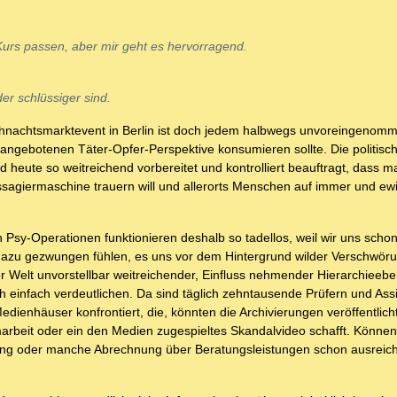
Kurs passen, aber mir geht es hervorragend.
er schlüssiger sind.
ihnachtsmarktevent in Berlin ist doch jedem halbwegs unvoreingeno
 angebotenen Täter-Opfer-Perspektive konsumieren sollte. Die politisc
eute so weitreichend vorbereitet und kontrolliert beauftragt, dass m
sagiermaschine trauern will und allerorts Menschen auf immer und ewi
Psy-Operationen funktionieren deshalb so tadellos, weil wir uns scho
 dazu gezwungen fühlen, es uns vor dem Hintergrund wilder Verschwör
ner Welt unvorstellbar weitreichender, Einfluss nehmender Hierarchieeb
 einfach verdeutlichen. Da sind täglich zehntausende Prüfern und Assi
nhäuser konfrontiert, die, könnten die Archivierungen veröffentlich
arbeit oder ein den Medien zugespieltes Skandalvideo schafft. Können 
ung oder manche Abrechnung über Beratungsleistungen schon ausreic