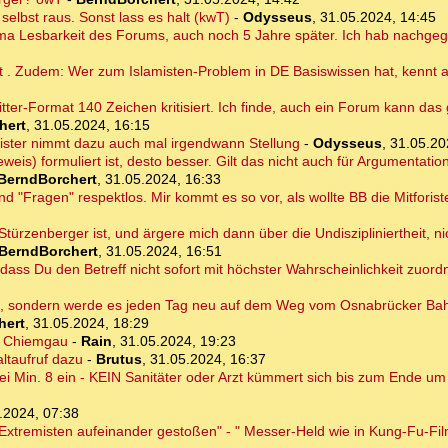
elbst raus. Sonst lass es halt (kwT)
-
Odysseus
,
31.05.2024, 14:45
hema Lesbarkeit des Forums, auch noch 5 Jahre später. Ich hab nachge
ht . Zudem: Wer zum Islamisten-Problem in DE Basiswissen hat, kennt 
itter-Format 140 Zeichen kritisiert. Ich finde, auch ein Forum kann das
hert
,
31.05.2024, 16:15
ister nimmt dazu auch mal irgendwann Stellung
-
Odysseus
,
31.05.20
weis) formuliert ist, desto besser. Gilt das nicht auch für Argumentati
BerndBorchert
,
31.05.2024, 16:33
nd "Fragen" respektlos. Mir kommt es so vor, als wollte BB die Mitforist
r Stürzenberger ist, und ärgere mich dann über die Undiszipliniertheit, 
BerndBorchert
,
31.05.2024, 16:51
 dass Du den Betreff nicht sofort mit höchster Wahrscheinlichkeit zuor
en, sondern werde es jeden Tag neu auf dem Weg vom Osnabrücker Ba
hert
,
31.05.2024, 18:29
r Chiemgau
-
Rain
,
31.05.2024, 19:23
ltaufruf dazu
-
Brutus
,
31.05.2024, 16:37
i Min. 8 ein - KEIN Sanitäter oder Arzt kümmert sich bis zum Ende u
.2024, 07:38
Extremisten aufeinander gestoßen" - " Messer-Held wie in Kung-Fu-Fi