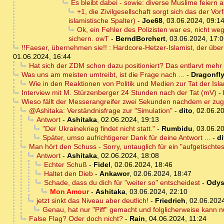
Es bleibt dabei - sowie: diverse Muslime feiern 
+1, die Zivilgesellschaft sorgt sich das der V
islamistische Spalter)
-
Joe68
,
03.06.2024, 09:1
Ok, ein Fehler des Polizisten war es, nicht we
sichern. owT
-
BerndBorchert
,
03.06.2024, 17:
!!Faeser, übernehmen sie!! : Hardcore-Hetzer-Islamist, der übe
01.06.2024, 16:44
Hat sich der ZDM schon dazu positioniert? Das entlarvt mehr 
Was uns am meisten umtreibt, ist die Frage nach ...
-
Dragonfl
Wie in den Reaktionen von Politik und Medien zur Tat der Isl
Interview mit M. Stürzenberger 24 Stunden nach der Tat (mV)
-
Wieso fällt der Messerangreifer zwei Sekunden nachdem er zu
@Ashitaka: Verständnisfrage zur "Simulation"
-
dito
,
02.06.20
Antwort
-
Ashitaka
,
02.06.2024, 19:13
"Der Ukrainekrieg findet nicht statt."
-
Rumbidu
,
03.06.20
Später, umso aufrichtigerer Dank für deine Antwort ...
-
di
Man hört den Schuss - Sorry, untauglich für ein "aufgetischtes 
Antwort
-
Ashitaka
,
02.06.2024, 18:08
Echter Schuß
-
Fidel
,
02.06.2024, 18:46
Haltet den Dieb
-
Ankawor
,
02.06.2024, 18:47
Schade, dass du dich für "weiter so" entscheidest
-
Odys
Mon Amour
-
Ashitaka
,
03.06.2024, 22:10
jetzt sinkt das Niveau aber deutlich!
-
Friedrich
,
02.06.2024
Genau, hat nur "Piff" gemacht und folglicherweise kann nu
False Flag? Oder doch nicht?
-
Rain
,
04.06.2024, 11:24