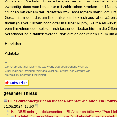
Zurück zum Medialen: Unsere Perspektiven auf das Geschehen sind tro
zweiseitig, dass man heute nur mit zahlreichen Kranken- und Notar
Stunden mit keinem der Verletzten bzw. Todesopfern mehr vom Ort
Geschnitten sieht das am Ende alles fein hektisch aus, aber wären 
finden (bis vor Kurzem noch öfter mal über Ruptly), würde es wir
vom Einzelnen oder selbst durch tausende Beobachter an die Öffentl
Verschwörung diskutiert werden, dort gibt es gar keinen Raum um 
Herzlichst,
Ashitaka
--
Der Ursprung aller Macht ist das Wort. Das gesprochene Wort als
Quell jeglicher Ordnung. Wer das Wort neu ordnet, der versteht wie
die Welt im Innersten funktioniert.
antworten
gesamter Thread:
EIL: Stürzenberger nach Messer-Attentat wie auch ein Polizis
31.05.2024, 13:53
Bei NIUS sehr gut dokumentiert! PS:Ansehen bitte ==> "Aus LI
Update! Polizei in Mannheim war "vorbelastet" - wegen ähnli