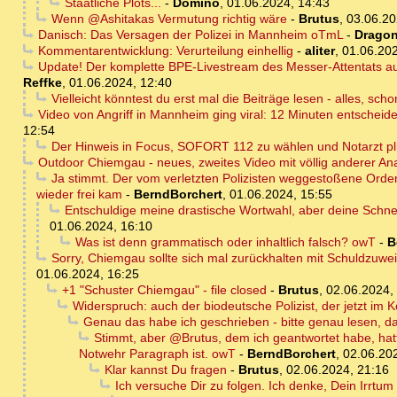
Staatliche Plots...
-
Domino
,
01.06.2024, 14:43
Wenn @Ashitakas Vermutung richtig wäre
-
Brutus
,
03.06.20
Danisch: Das Versagen der Polizei in Mannheim oTmL
-
Dragon
Kommentarentwicklung: Verurteilung einhellig
-
aliter
,
01.06.202
Update! Der komplette BPE-Livestream des Messer-Attentats auf
Reffke
,
01.06.2024, 12:40
Vielleicht könntest du erst mal die Beiträge lesen - alles, sch
Video von Angriff in Mannheim ging viral: 12 Minuten entscheid
12:54
Der Hinweis in Focus, SOFORT 112 zu wählen und Notarzt plu
Outdoor Chiemgau - neues, zweites Video mit völlig anderer An
Ja stimmt. Der vom verletzten Polizisten weggestoßene Order
wieder frei kam
-
BerndBorchert
,
01.06.2024, 15:55
Entschuldige meine drastische Wortwahl, aber deine Schne
01.06.2024, 16:10
Was ist denn grammatisch oder inhaltlich falsch? owT
-
B
Sorry, Chiemgau sollte sich mal zurückhalten mit Schuldzuwe
01.06.2024, 16:25
+1 "Schuster Chiemgau" - file closed
-
Brutus
,
02.06.2024,
Widerspruch: auch der biodeutsche Polizist, der jetzt im K
Genau das habe ich geschrieben - bitte genau lesen, d
Stimmt, aber @Brutus, dem ich geantwortet habe, hatte
Notwehr Paragraph ist. owT
-
BerndBorchert
,
02.06.20
Klar kannst Du fragen
-
Brutus
,
02.06.2024, 21:16
Ich versuche Dir zu folgen. Ich denke, Dein Irrtum