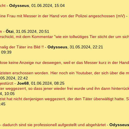
cht
-
Odysseus
,
01.06.2024, 15:04
 eine Frau mit Messer in der Hand von der Polizei angeschossen (mV)
-
rn
-
Ötzi
,
31.05.2024, 20:51
chickt, mit dem Kommentar "wie ein tollwütiges Tier sticht der um sich"
ig der Täter ins Bild !!
-
Odysseus
,
31.05.2024, 22:21
 09:39
 Hose keine Anzeige nur deswegen, weil er das Messer kurz in der Hand
isten erschossen worden. Hier noch ein Youtuber, der sich über die me
.05.2024, 22:42
gestürzt
-
Joe68
,
01.06.2024, 08:25
ter weggezerrt, so dass jener wieder frei wurde und ihn dann hinterrü
4, 10:05
lizist hat nicht denjenigen weggezerrt, der den Täter überwältigt hatte.
:45
dadurch sind sie professionell aufgestellt und abgehärtet
-
Odysseu