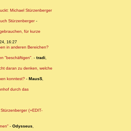
guckt: Michael Stürzenberger
auch Stürzenberger
-
 gebrauchen, für kurze
24, 16:27
onen in anderen Bereichen?
en "beschäftigen".
-
tradi
,
nicht daran zu denken, welche
dnen konntest?
-
MausS
,
hnhof durch das
m Stürzenberger (+EDIT-
lmen"
-
Odysseus
,