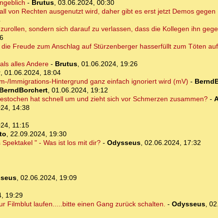
angeblich
-
Brutus
,
03.06.2024, 00:30
orfall von Rechten ausgenutzt wird, daher gibt es erst jetzt Demos gege
4
gzurollen, sondern sich darauf zu verlassen, dass die Kollegen ihn gege
06
r die Freude zum Anschlag auf Stürzenberger hasserfüllt zum Töten auf
als alles Andere
-
Brutus
,
01.06.2024, 19:26
y
,
01.06.2024, 18:04
am-/Immigrations-Hintergrund ganz einfach ignoriert wird (mV)
-
BerndB
BerndBorchert
,
01.06.2024, 19:12
gestochen hat schnell um und zieht sich vor Schmerzen zusammen?
-
A
24, 14:38
24, 11:15
to
,
22.09.2024, 19:30
Spektakel " - Was ist los mit dir?
-
Odysseus
,
02.06.2024, 17:32
seus
,
02.06.2024, 19:09
, 19:29
r Filmblut laufen.....bitte einen Gang zurück schalten.
-
Odysseus
,
02