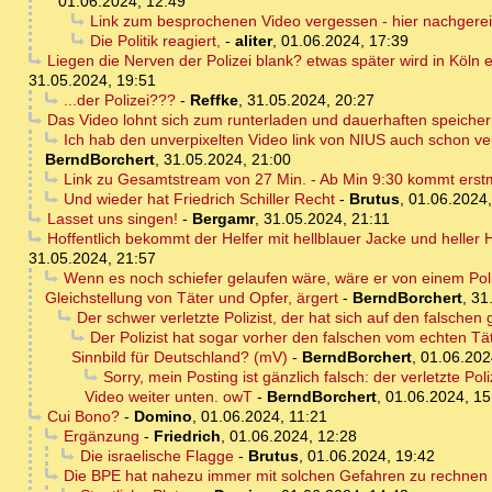
01.06.2024, 12:49
Link zum besprochenen Video vergessen - hier nachgerei
Die Politik reagiert,
-
aliter
,
01.06.2024, 17:39
Liegen die Nerven der Polizei blank? etwas später wird in Köln
31.05.2024, 19:51
...der Polizei???
-
Reffke
,
31.05.2024, 20:27
Das Video lohnt sich zum runterladen und dauerhaften speiche
Ich hab den unverpixelten Video link von NIUS auch schon vers
BerndBorchert
,
31.05.2024, 21:00
Link zu Gesamtstream von 27 Min. - Ab Min 9:30 kommt erstmal
Und wieder hat Friedrich Schiller Recht
-
Brutus
,
01.06.2024,
Lasset uns singen!
-
Bergamr
,
31.05.2024, 21:11
Hoffentlich bekommt der Helfer mit hellblauer Jacke und heller
31.05.2024, 21:57
Wenn es noch schiefer gelaufen wäre, wäre er von einem Poliz
Gleichstellung von Täter und Opfer, ärgert
-
BerndBorchert
,
31
Der schwer verletzte Polizist, der hat sich auf den falschen 
Der Polizist hat sogar vorher den falschen vom echten Tä
Sinnbild für Deutschland? (mV)
-
BerndBorchert
,
01.06.202
Sorry, mein Posting ist gänzlich falsch: der verletzte Po
Video weiter unten. owT
-
BerndBorchert
,
01.06.2024, 15
Cui Bono?
-
Domino
,
01.06.2024, 11:21
Ergänzung
-
Friedrich
,
01.06.2024, 12:28
Die israelische Flagge
-
Brutus
,
01.06.2024, 19:42
Die BPE hat nahezu immer mit solchen Gefahren zu rechnen - 