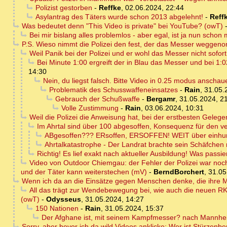
Polizist gestorben
-
Reffke
,
02.06.2024, 22:44
Asylantrag des Täters wurde schon 2013 abgelehnt!
-
Reff
Was bedeutet denn "This Video is private" bei YouTube? (owT)
Bei mir bislang alles problemlos - aber egal, ist ja nun schon 
P.S. Wieso nimmt die Polizei den fest, der das Messer weggenom
Weil Panik bei der Polizei und er wohl das Messer nicht sofort
Bei Minute 1:00 ergreift der in Blau das Messer und bei 1:0
14:30
Nein, du liegst falsch. Bitte Video in 0.25 modus anschauen
Problematik des Schusswaffeneinsatzes
-
Rain
,
31.05.
Gebrauch der Schußwaffe
-
Bergamr
,
31.05.2024, 2
Volle Zustimmung
-
Rain
,
03.06.2024, 10:31
Weil die Polizei die Anweisung hat, bei der erstbesten Geleg
Im Ahrtal sind über 100 abgesoffen, Konsequenz für den v
ABgesoffen??? ERsoffen, ERSOFFEN! WEIT über einhun
Ahrtalkatastrophe - Der Landrat brachte sein Schäfchen r
Richtig! Es lief exakt nach aktueller Ausbildung! Was passie
Video von Outdoor Chiemgau: der Fehler der Polizei war noch g
und der Täter kann weiterstechen (mV)
-
BerndBorchert
,
31.05
Wenn ich da an die Einsätze gegen Menschen denke, die ihre Ma
All das trägt zur Wendebewegung bei, wie auch die neuen RK
(owT)
-
Odysseus
,
31.05.2024, 14:27
150 Nationen
-
Rain
,
31.05.2024, 15:37
Der Afghane ist, mit seinem Kampfmesser? nach Mannhe
Sorry, aber bevor ich da wild Videos anklicke: Wer ist Stürzenb