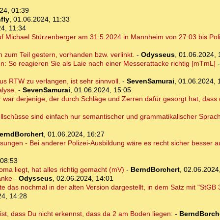
24, 01:39
fly
,
01.06.2024, 11:33
4, 11:34
 Michael Stürzenberger am 31.5.2024 in Mannheim von 27:03 bis Poliz
on zum Teil gestern, vorhanden bzw. verlinkt.
-
Odysseus
,
01.06.2024, 
en: So reagieren Sie als Laie nach einer Messerattacke richtig [mTmL]
s RTW zu verlangen, ist sehr sinnvoll.
-
SevenSamurai
,
01.06.2024, 
alyse.
-
SevenSamurai
,
01.06.2024, 15:05
 war derjenige, der durch Schläge und Zerren dafür gesorgt hat, dass 
llschüsse sind einfach nur semantischer und grammatikalischer Sprach
erndBorchert
,
01.06.2024, 16:27
isungen - Bei anderer Polizei-Ausbildung wäre es recht sicher besser
 08:53
oma liegt, hat alles richtig gemacht (mV)
-
BerndBorchert
,
02.06.2024
anke
-
Odysseus
,
02.06.2024, 14:01
 das nochmal in der alten Version dargestellt, in dem Satz mit "StGB 
24, 14:28
 ist, dass Du nicht erkennst, dass da 2 am Boden liegen:
-
BerndBorch