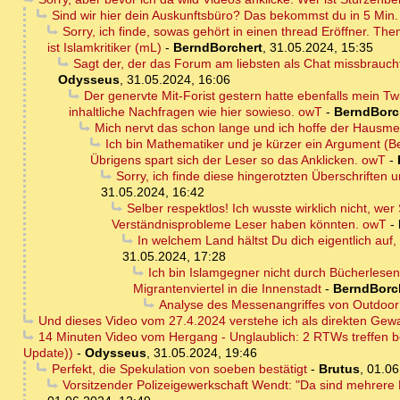
Sind wir hier dein Auskunftsbüro? Das bekommst du in 5 Min. s
Sorry, ich finde, sowas gehört in einen thread Eröffner. T
ist Islamkritiker (mL)
-
BerndBorchert
,
31.05.2024, 15:35
Sagt der, der das Forum am liebsten als Chat missbrauc
Odysseus
,
31.05.2024, 16:06
Der genervte Mit-Forist gestern hatte ebenfalls mein Tw
inhaltliche Nachfragen wie hier sowieso. owT
-
BerndBorc
Mich nervt das schon lange und ich hoffe der Hausme
Ich bin Mathematiker und je kürzer ein Argument (Be
Übrigens spart sich der Leser so das Anklicken. owT
-
Sorry, ich finde diese hingerotzten Überschriften u
31.05.2024, 16:42
Selber respektlos! Ich wusste wirklich nicht, we
Verständnisprobleme Leser haben könnten. owT
-
In welchem Land hältst Du dich eigentlich auf,
31.05.2024, 17:28
Ich bin Islamgegner nicht durch Bücherles
Migrantenviertel in die Innenstadt
-
BerndBorc
Analyse des Messenangriffes von Outdoo
Und dieses Video vom 27.4.2024 verstehe ich als direkten Gewa
14 Minuten Video vom Hergang - Unglaublich: 2 RTWs treffen be
Update))
-
Odysseus
,
31.05.2024, 19:46
Perfekt, die Spekulation von soeben bestätigt
-
Brutus
,
01.06
Vorsitzender Polizeigewerkschaft Wendt: "Da sind mehrere 