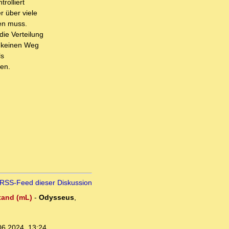
rolliert
r über viele
en muss.
die Verteilung
t keinen Weg
ls
gen.
RSS-Feed dieser Diskussion
stand (mL)
-
Odysseus
,
06.2024, 13:24