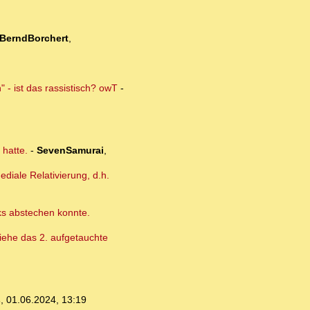
BerndBorchert
,
 - ist das rassistisch? owT
-
 hatte.
-
SevenSamurai
,
diale Relativierung, d.h.
cks abstechen konnte.
 Siehe das 2. aufgetauchte
s
,
01.06.2024, 13:19