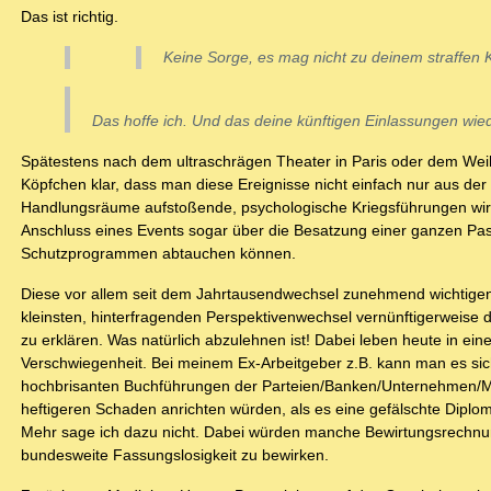
Das ist richtig.
Keine Sorge, es mag nicht zu deinem straffen 
Das hoffe ich. Und das deine künftigen Einlassungen wied
Spätestens nach dem ultraschrägen Theater in Paris oder dem We
Köpfchen klar, dass man diese Ereignisse nicht einfach nur aus der
Handlungsräume aufstoßende, psychologische Kriegsführungen wird h
Anschluss eines Events sogar über die Besatzung einer ganzen Pas
Schutzprogrammen abtauchen können.
Diese vor allem seit dem Jahrtausendwechsel zunehmend wichtigen 
kleinsten, hinterfragenden Perspektivenwechsel vernünftigerweise
zu erklären. Was natürlich abzulehnen ist! Dabei leben heute in ei
Verschwiegenheit. Bei meinem Ex-Arbeitgeber z.B. kann man es sich
hochbrisanten Buchführungen der Parteien/Banken/Unternehmen/Medie
heftigeren Schaden anrichten würden, als es eine gefälschte Diplom
Mehr sage ich dazu nicht. Dabei würden manche Bewirtungsrechn
bundesweite Fassungslosigkeit zu bewirken.