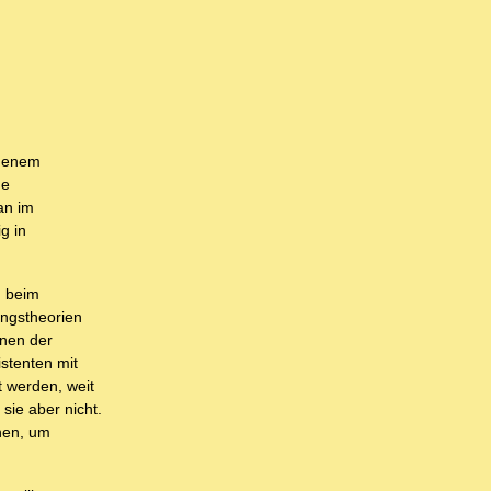
mmenem
he
an im
g in
n beim
ungstheorien
enen der
stenten mit
t werden, weit
sie aber nicht.
hen, um