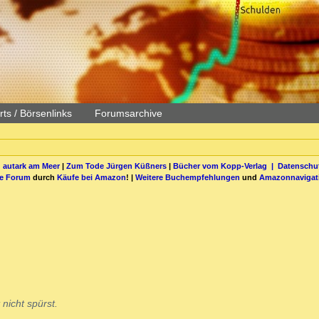
ts / Börsenlinks
Forumsarchive
 autark am Meer
|
Zum Tode Jürgen Küßners
|
Bücher vom Kopp-Verlag |
Datenschut
be Forum
durch
Käufe bei Amazon
! |
Weitere Buchempfehlungen
und
Amazonnavigat
nicht spürst.