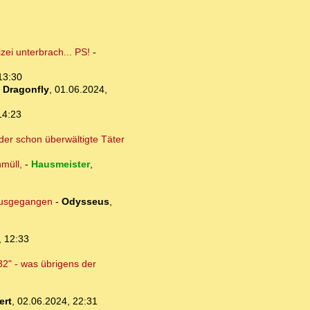
ei unterbrach... PS!
-
13:30
-
Dragonfly
,
01.06.2024,
14:23
der schon überwältigte Täter
müll,
-
Hausmeister
,
 ausgegangen
-
Odysseus
,
, 12:33
32" - was übrigens der
ert
,
02.06.2024, 22:31