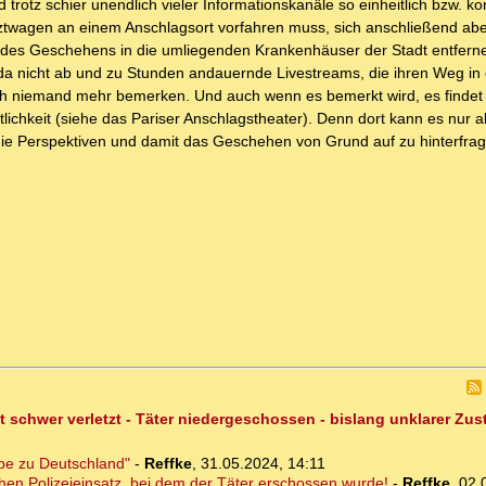
tz schier unendlich vieler Informationskanäle so einheitlich bzw. kont
ztwagen an einem Anschlagsort vorfahren muss, sich anschließend abe
 des Geschehens in die umliegenden Krankenhäuser der Stadt entfern
da nicht ab und zu Stunden andauernde Livestreams, die ihren Weg in 
klich niemand mehr bemerken. Und auch wenn es bemerkt wird, es finde
ichkeit (siehe das Pariser Anschlagstheater). Denn dort kann es nur a
die Perspektiven und damit das Geschehen von Grund auf zu hinterfra
t schwer verletzt - Täter niedergeschossen - bislang unklarer Zu
ebe zu Deutschland"
-
Reffke
,
31.05.2024, 14:11
chen Polizeieinsatz, bei dem der Täter erschossen wurde!
-
Reffke
,
02.