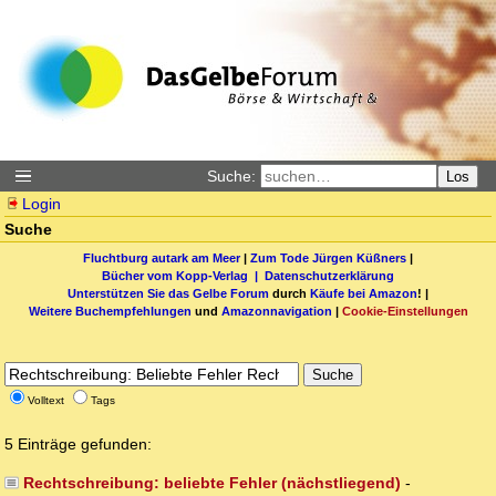
Suche:
Los
Login
Suche
Fluchtburg autark am Meer
|
Zum Tode Jürgen Küßners
|
Bücher vom Kopp-Verlag |
Datenschutzerklärung
Unterstützen Sie das Gelbe Forum
durch
Käufe bei Amazon
! |
Weitere Buchempfehlungen
und
Amazonnavigation
|
Cookie-Einstellungen
Suche
Volltext
Tags
5 Einträge gefunden:
Rechtschreibung: beliebte Fehler (nächstliegend)
-