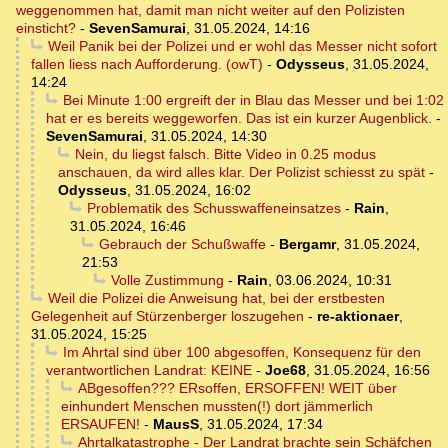
weggenommen hat, damit man nicht weiter auf den Polizisten
einsticht?
-
SevenSamurai
,
31.05.2024, 14:16
Weil Panik bei der Polizei und er wohl das Messer nicht sofort
fallen liess nach Aufforderung. (owT)
-
Odysseus
,
31.05.2024,
14:24
Bei Minute 1:00 ergreift der in Blau das Messer und bei 1:02
hat er es bereits weggeworfen. Das ist ein kurzer Augenblick.
-
SevenSamurai
,
31.05.2024, 14:30
Nein, du liegst falsch. Bitte Video in 0.25 modus
anschauen, da wird alles klar. Der Polizist schiesst zu spät
-
Odysseus
,
31.05.2024, 16:02
Problematik des Schusswaffeneinsatzes
-
Rain
,
31.05.2024, 16:46
Gebrauch der Schußwaffe
-
Bergamr
,
31.05.2024,
21:53
Volle Zustimmung
-
Rain
,
03.06.2024, 10:31
Weil die Polizei die Anweisung hat, bei der erstbesten
Gelegenheit auf Stürzenberger loszugehen
-
re-aktionaer
,
31.05.2024, 15:25
Im Ahrtal sind über 100 abgesoffen, Konsequenz für den
verantwortlichen Landrat: KEINE
-
Joe68
,
31.05.2024, 16:56
ABgesoffen??? ERsoffen, ERSOFFEN! WEIT über
einhundert Menschen mussten(!) dort jämmerlich
ERSAUFEN!
-
MausS
,
31.05.2024, 17:34
Ahrtalkatastrophe - Der Landrat brachte sein Schäfchen