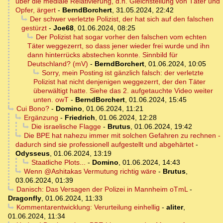
über die mediale Relativierung, d.h. Gleichstellung von Täter und
Opfer, ärgert
-
BerndBorchert
,
31.05.2024, 22:42
Der schwer verletzte Polizist, der hat sich auf den falschen
gestürzt
-
Joe68
,
01.06.2024, 08:25
Der Polizist hat sogar vorher den falschen vom echten
Täter weggezerrt, so dass jener wieder frei wurde und ihn
dann hinterrücks abstechen konnte. Sinnbild für
Deutschland? (mV)
-
BerndBorchert
,
01.06.2024, 10:05
Sorry, mein Posting ist gänzlich falsch: der verletzte
Polizist hat nicht denjenigen weggezerrt, der den Täter
überwältigt hatte. Siehe das 2. aufgetauchte Video weiter
unten. owT
-
BerndBorchert
,
01.06.2024, 15:45
Cui Bono?
-
Domino
,
01.06.2024, 11:21
Ergänzung
-
Friedrich
,
01.06.2024, 12:28
Die israelische Flagge
-
Brutus
,
01.06.2024, 19:42
Die BPE hat nahezu immer mit solchen Gefahren zu rechnen -
dadurch sind sie professionell aufgestellt und abgehärtet
-
Odysseus
,
01.06.2024, 13:19
Staatliche Plots...
-
Domino
,
01.06.2024, 14:43
Wenn @Ashitakas Vermutung richtig wäre
-
Brutus
,
03.06.2024, 01:39
Danisch: Das Versagen der Polizei in Mannheim oTmL
-
Dragonfly
,
01.06.2024, 11:33
Kommentarentwicklung: Verurteilung einhellig
-
aliter
,
01.06.2024, 11:34