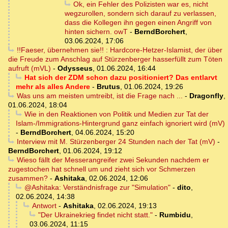
Ok, ein Fehler des Polizisten war es, nicht
wegzurollen, sondern sich darauf zu verlassen,
dass die Kollegen ihn gegen einen Angriff von
hinten sichern. owT
-
BerndBorchert
,
03.06.2024, 17:06
!!Faeser, übernehmen sie!! : Hardcore-Hetzer-Islamist, der über
die Freude zum Anschlag auf Stürzenberger hasserfüllt zum Töten
aufruft (mVL)
-
Odysseus
,
01.06.2024, 16:44
Hat sich der ZDM schon dazu positioniert? Das entlarvt
mehr als alles Andere
-
Brutus
,
01.06.2024, 19:26
Was uns am meisten umtreibt, ist die Frage nach ...
-
Dragonfly
,
01.06.2024, 18:04
Wie in den Reaktionen von Politik und Medien zur Tat der
Islam-/Immigrations-Hintergrund ganz einfach ignoriert wird (mV)
-
BerndBorchert
,
04.06.2024, 15:20
Interview mit M. Stürzenberger 24 Stunden nach der Tat (mV)
-
BerndBorchert
,
01.06.2024, 19:12
Wieso fällt der Messerangreifer zwei Sekunden nachdem er
zugestochen hat schnell um und zieht sich vor Schmerzen
zusammen?
-
Ashitaka
,
02.06.2024, 12:06
@Ashitaka: Verständnisfrage zur "Simulation"
-
dito
,
02.06.2024, 14:38
Antwort
-
Ashitaka
,
02.06.2024, 19:13
"Der Ukrainekrieg findet nicht statt."
-
Rumbidu
,
03.06.2024, 11:15