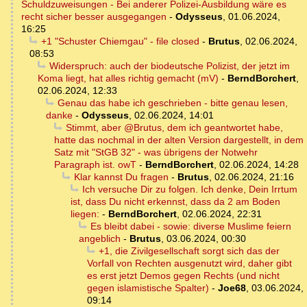
Schuldzuweisungen - Bei anderer Polizei-Ausbildung wäre es
recht sicher besser ausgegangen
-
Odysseus
,
01.06.2024,
16:25
+1 "Schuster Chiemgau" - file closed
-
Brutus
,
02.06.2024,
08:53
Widerspruch: auch der biodeutsche Polizist, der jetzt im
Koma liegt, hat alles richtig gemacht (mV)
-
BerndBorchert
,
02.06.2024, 12:33
Genau das habe ich geschrieben - bitte genau lesen,
danke
-
Odysseus
,
02.06.2024, 14:01
Stimmt, aber @Brutus, dem ich geantwortet habe,
hatte das nochmal in der alten Version dargestellt, in dem
Satz mit "StGB 32" - was übrigens der Notwehr
Paragraph ist. owT
-
BerndBorchert
,
02.06.2024, 14:28
Klar kannst Du fragen
-
Brutus
,
02.06.2024, 21:16
Ich versuche Dir zu folgen. Ich denke, Dein Irrtum
ist, dass Du nicht erkennst, dass da 2 am Boden
liegen:
-
BerndBorchert
,
02.06.2024, 22:31
Es bleibt dabei - sowie: diverse Muslime feiern
angeblich
-
Brutus
,
03.06.2024, 00:30
+1, die Zivilgesellschaft sorgt sich das der
Vorfall von Rechten ausgenutzt wird, daher gibt
es erst jetzt Demos gegen Rechts (und nicht
gegen islamistische Spalter)
-
Joe68
,
03.06.2024,
09:14