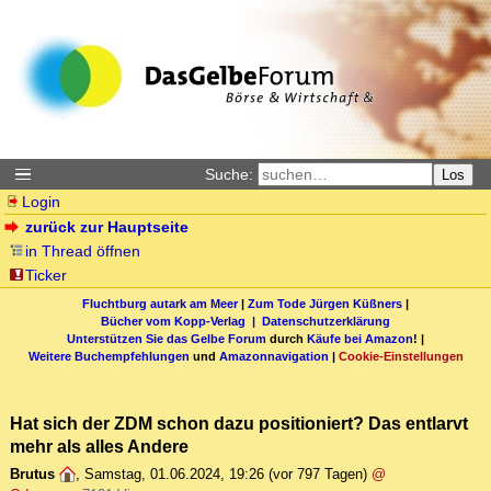
Suche:
Los
Login
zurück zur Hauptseite
in Thread öffnen
Ticker
Fluchtburg autark am Meer
|
Zum Tode Jürgen Küßners
|
Bücher vom Kopp-Verlag |
Datenschutzerklärung
Unterstützen Sie das Gelbe Forum
durch
Käufe bei Amazon
! |
Weitere Buchempfehlungen
und
Amazonnavigation
|
Cookie-Einstellungen
Hat sich der ZDM schon dazu positioniert? Das entlarvt
mehr als alles Andere
Brutus
,
Samstag, 01.06.2024, 19:26
(vor 797 Tagen)
@