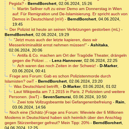
Pegida?
-
BerndBorchert
,
02.06.2024, 15:26
Martin Sellner ruft zu einer Demo am Donnerstag in Wien
auf: Für Remigration und De-Islamisierung. Er spricht auch von
Demos in Deutschland (mV)
-
BerndBorchert
,
04.06.2024,
19:45
Der Polizist ist heute an seinen Verletzungen gestorben (mL)
-
BerndBorchert
,
02.06.2024, 19:29
"Jetzt muss auch der letzte kapieren, dass wir
Messerkriminalität ernst nehmen müssen!"
-
Ashitaka
,
02.06.2024, 20:06
Antifa & Co. machen am Ort der Tragödie Theater, drängeln
gegen die Polizei ...
-
Lenz-Hannover
,
02.06.2024, 22:25
Ach waren das noch Zeiten in der Schweiz!
-
D-Marker
,
03.06.2024, 00:41
Frage ans Forum: Gab es schon Polizistenmorde durch
Islamisten? owT
-
BerndBorchert
,
02.06.2024, 23:20
Was Deutschland betrifft,
-
D-Marker
,
03.06.2024, 01:02
Laut Wikipedia am 7.1.2015 in Paris. 2 Polizisten und weitere
Personen. (kwT)
-
SevenSamurai
,
03.06.2024, 10:50
Zwei tote Vollzugsbeamte bei Gefangenenbefreiung
-
Rain
,
03.06.2024, 14:56
Noch eine (Schätz-)Frage ans Forum: Wieviele der 6 Millionen
Moslems in Deutschland haben sich heimlich über den Anschlag
gegen Stürzenberger gefreut? Mein Tipp: 20%
-
BerndBorchert
,
04.06.2024, 12:25