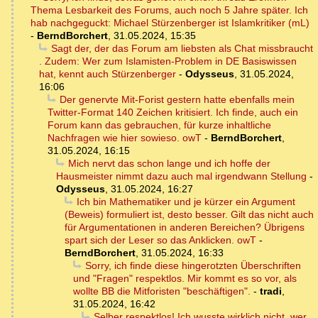
Thema Lesbarkeit des Forums, auch noch 5 Jahre später. Ich
hab nachgeguckt: Michael Stürzenberger ist Islamkritiker (mL)
-
BerndBorchert
,
31.05.2024, 15:35
Sagt der, der das Forum am liebsten als Chat missbraucht
. Zudem: Wer zum Islamisten-Problem in DE Basiswissen
hat, kennt auch Stürzenberger
-
Odysseus
,
31.05.2024,
16:06
Der genervte Mit-Forist gestern hatte ebenfalls mein
Twitter-Format 140 Zeichen kritisiert. Ich finde, auch ein
Forum kann das gebrauchen, für kurze inhaltliche
Nachfragen wie hier sowieso. owT
-
BerndBorchert
,
31.05.2024, 16:15
Mich nervt das schon lange und ich hoffe der
Hausmeister nimmt dazu auch mal irgendwann Stellung
-
Odysseus
,
31.05.2024, 16:27
Ich bin Mathematiker und je kürzer ein Argument
(Beweis) formuliert ist, desto besser. Gilt das nicht auch
für Argumentationen in anderen Bereichen? Übrigens
spart sich der Leser so das Anklicken. owT
-
BerndBorchert
,
31.05.2024, 16:33
Sorry, ich finde diese hingerotzten Überschriften
und "Fragen" respektlos. Mir kommt es so vor, als
wollte BB die Mitforisten "beschäftigen".
-
tradi
,
31.05.2024, 16:42
Selber respektlos! Ich wusste wirklich nicht, wer