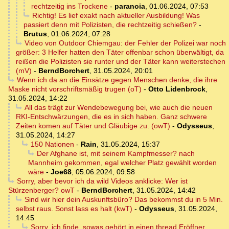
rechtzeitig ins Trockene
-
paranoia
,
01.06.2024, 07:53
Richtig! Es lief exakt nach aktueller Ausbildung! Was
passiert denn mit Polizisten, die rechtzeitig schießen?
-
Brutus
,
01.06.2024, 07:28
Video von Outdoor Chiemgau: der Fehler der Polizei war noch
größer: 3 Helfer hatten den Täter offenbar schon überwältigt, da
reißen die Polizisten sie runter und der Täter kann weiterstechen
(mV)
-
BerndBorchert
,
31.05.2024, 20:01
Wenn ich da an die Einsätze gegen Menschen denke, die ihre
Maske nicht vorschriftsmäßig trugen (oT)
-
Otto Lidenbrock
,
31.05.2024, 14:22
All das trägt zur Wendebewegung bei, wie auch die neuen
RKI-Entschwärzungen, die es in sich haben. Ganz schwere
Zeiten komen auf Täter und Gläubige zu. (owT)
-
Odysseus
,
31.05.2024, 14:27
150 Nationen
-
Rain
,
31.05.2024, 15:37
Der Afghane ist, mit seinem Kampfmesser? nach
Mannheim gekommen, egal welcher Platz gewählt worden
wäre
-
Joe68
,
05.06.2024, 09:58
Sorry, aber bevor ich da wild Videos anklicke: Wer ist
Stürzenberger? owT
-
BerndBorchert
,
31.05.2024, 14:42
Sind wir hier dein Auskunftsbüro? Das bekommst du in 5 Min.
selbst raus. Sonst lass es halt (kwT)
-
Odysseus
,
31.05.2024,
14:45
Sorry, ich finde, sowas gehört in einen thread Eröffner.