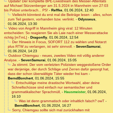
Update! Der komplette BPE-Livestream des Messer-Attentats
auf Michael Stürzenberger am 31.5.2024 in Mannheim von 27:03
bis Polizei unterbrach... PS!
-
Reffke
,
01.06.2024, 12:40
Vielleicht könntest du erst mal die Beiträge lesen - alles, schon
zum Teil gestern, vorhanden bzw. verlinkt.
-
Odysseus
,
01.06.2024, 13:30
Video von Angriff in Mannheim ging viral: 12 Minuten
entscheiden: So reagieren Sie als Laie nach einer Messerattacke
richtig [mTmL]
-
Dragonfly
,
01.06.2024, 12:54
Der Hinweis in Focus, SOFORT 112 zu wählen und Notarzt
plus RTW zu verlangen, ist sehr sinnvoll.
-
SevenSamurai
,
01.06.2024, 14:23
Outdoor Chiemgau - neues, zweites Video mit völlig anderer
Analyse.
-
SevenSamurai
,
01.06.2024, 15:05
Ja stimmt. Der vom verletzten Polizisten weggestoßene Order
war derjenige, der durch Schläge und Zerren dafür gesorgt hat,
dass der schon überwältigte Täter wieder frei kam
-
BerndBorchert
,
01.06.2024, 15:55
Entschuldige meine drastische Wortwahl, aber deine
Schnellschüsse sind einfach nur semantischer und
grammatikalischer Sprachmüll,
-
Hausmeister
,
01.06.2024,
16:10
Was ist denn grammatisch oder inhaltlich falsch? owT
-
BerndBorchert
,
01.06.2024, 16:27
Sorry, Chiemgau sollte sich mal zurückhalten mit