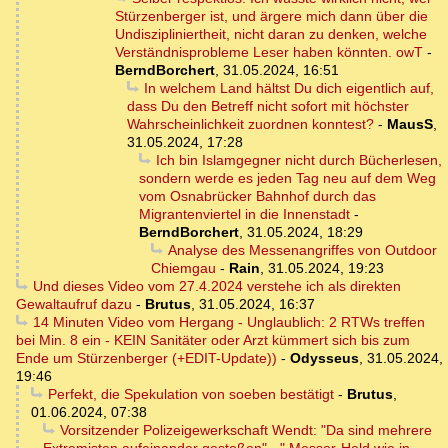
Stürzenberger ist, und ärgere mich dann über die
Undiszipliniertheit, nicht daran zu denken, welche
Verständnisprobleme Leser haben könnten. owT
-
BerndBorchert
,
31.05.2024, 16:51
In welchem Land hältst Du dich eigentlich auf,
dass Du den Betreff nicht sofort mit höchster
Wahrscheinlichkeit zuordnen konntest?
-
MausS
,
31.05.2024, 17:28
Ich bin Islamgegner nicht durch Bücherlesen,
sondern werde es jeden Tag neu auf dem Weg
vom Osnabrücker Bahnhof durch das
Migrantenviertel in die Innenstadt
-
BerndBorchert
,
31.05.2024, 18:29
Analyse des Messenangriffes von Outdoor
Chiemgau
-
Rain
,
31.05.2024, 19:23
Und dieses Video vom 27.4.2024 verstehe ich als direkten
Gewaltaufruf dazu
-
Brutus
,
31.05.2024, 16:37
14 Minuten Video vom Hergang - Unglaublich: 2 RTWs treffen
bei Min. 8 ein - KEIN Sanitäter oder Arzt kümmert sich bis zum
Ende um Stürzenberger (+EDIT-Update))
-
Odysseus
,
31.05.2024,
19:46
Perfekt, die Spekulation von soeben bestätigt
-
Brutus
,
01.06.2024, 07:38
Vorsitzender Polizeigewerkschaft Wendt: "Da sind mehrere