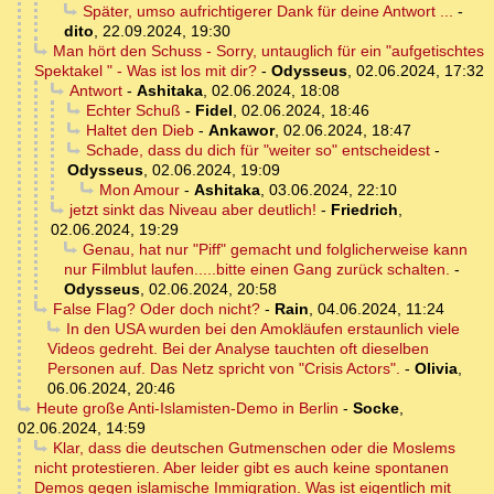
Später, umso aufrichtigerer Dank für deine Antwort ...
-
dito
,
22.09.2024, 19:30
Man hört den Schuss - Sorry, untauglich für ein "aufgetischtes
Spektakel " - Was ist los mit dir?
-
Odysseus
,
02.06.2024, 17:32
Antwort
-
Ashitaka
,
02.06.2024, 18:08
Echter Schuß
-
Fidel
,
02.06.2024, 18:46
Haltet den Dieb
-
Ankawor
,
02.06.2024, 18:47
Schade, dass du dich für "weiter so" entscheidest
-
Odysseus
,
02.06.2024, 19:09
Mon Amour
-
Ashitaka
,
03.06.2024, 22:10
jetzt sinkt das Niveau aber deutlich!
-
Friedrich
,
02.06.2024, 19:29
Genau, hat nur "Piff" gemacht und folglicherweise kann
nur Filmblut laufen.....bitte einen Gang zurück schalten.
-
Odysseus
,
02.06.2024, 20:58
False Flag? Oder doch nicht?
-
Rain
,
04.06.2024, 11:24
In den USA wurden bei den Amokläufen erstaunlich viele
Videos gedreht. Bei der Analyse tauchten oft dieselben
Personen auf. Das Netz spricht von "Crisis Actors".
-
Olivia
,
06.06.2024, 20:46
Heute große Anti-Islamisten-Demo in Berlin
-
Socke
,
02.06.2024, 14:59
Klar, dass die deutschen Gutmenschen oder die Moslems
nicht protestieren. Aber leider gibt es auch keine spontanen
Demos gegen islamische Immigration. Was ist eigentlich mit