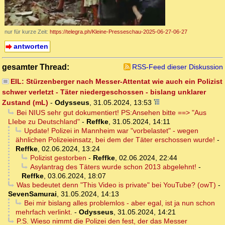
nur für kurze Zeit:
https://telegra.ph/Kleine-Presseschau-2025-06-27-06-27
antworten
gesamter Thread:
RSS-Feed dieser Diskussion
EIL: Stürzenberger nach Messer-Attentat wie auch ein Polizist
schwer verletzt - Täter niedergeschossen - bislang unklarer
Zustand (mL)
-
Odysseus
,
31.05.2024, 13:53
Bei NIUS sehr gut dokumentiert! PS:Ansehen bitte ==> "Aus
LIebe zu Deutschland"
-
Reffke
,
31.05.2024, 14:11
Update! Polizei in Mannheim war "vorbelastet" - wegen
ähnlichen Polizeieinsatz, bei dem der Täter erschossen wurde!
-
Reffke
,
02.06.2024, 13:24
Polizist gestorben
-
Reffke
,
02.06.2024, 22:44
Asylantrag des Täters wurde schon 2013 abgelehnt!
-
Reffke
,
03.06.2024, 18:07
Was bedeutet denn "This Video is private" bei YouTube? (owT)
-
SevenSamurai
,
31.05.2024, 14:13
Bei mir bislang alles problemlos - aber egal, ist ja nun schon
mehrfach verlinkt.
-
Odysseus
,
31.05.2024, 14:21
P.S. Wieso nimmt die Polizei den fest, der das Messer