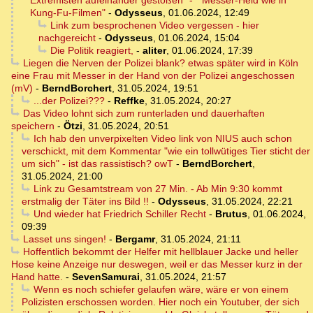
Extremisten aufeinander gestoßen" - " Messer-Held wie in
Kung-Fu-Filmen"
-
Odysseus
,
01.06.2024, 12:49
Link zum besprochenen Video vergessen - hier
nachgereicht
-
Odysseus
,
01.06.2024, 15:04
Die Politik reagiert,
-
aliter
,
01.06.2024, 17:39
Liegen die Nerven der Polizei blank? etwas später wird in Köln
eine Frau mit Messer in der Hand von der Polizei angeschossen
(mV)
-
BerndBorchert
,
31.05.2024, 19:51
...der Polizei???
-
Reffke
,
31.05.2024, 20:27
Das Video lohnt sich zum runterladen und dauerhaften
speichern
-
Ötzi
,
31.05.2024, 20:51
Ich hab den unverpixelten Video link von NIUS auch schon
verschickt, mit dem Kommentar "wie ein tollwütiges Tier sticht der
um sich" - ist das rassistisch? owT
-
BerndBorchert
,
31.05.2024, 21:00
Link zu Gesamtstream von 27 Min. - Ab Min 9:30 kommt
erstmalig der Täter ins Bild !!
-
Odysseus
,
31.05.2024, 22:21
Und wieder hat Friedrich Schiller Recht
-
Brutus
,
01.06.2024,
09:39
Lasset uns singen!
-
Bergamr
,
31.05.2024, 21:11
Hoffentlich bekommt der Helfer mit hellblauer Jacke und heller
Hose keine Anzeige nur deswegen, weil er das Messer kurz in der
Hand hatte.
-
SevenSamurai
,
31.05.2024, 21:57
Wenn es noch schiefer gelaufen wäre, wäre er von einem
Polizisten erschossen worden. Hier noch ein Youtuber, der sich