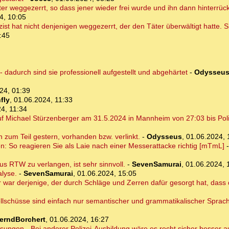
ter weggezerrt, so dass jener wieder frei wurde und ihn dann hinterrü
4, 10:05
lizist hat nicht denjenigen weggezerrt, der den Täter überwältigt hatte.
:45
dadurch sind sie professionell aufgestellt und abgehärtet
-
Odysseu
24, 01:39
fly
,
01.06.2024, 11:33
4, 11:34
 Michael Stürzenberger am 31.5.2024 in Mannheim von 27:03 bis Poliz
on zum Teil gestern, vorhanden bzw. verlinkt.
-
Odysseus
,
01.06.2024, 
en: So reagieren Sie als Laie nach einer Messerattacke richtig [mTmL]
s RTW zu verlangen, ist sehr sinnvoll.
-
SevenSamurai
,
01.06.2024, 
alyse.
-
SevenSamurai
,
01.06.2024, 15:05
 war derjenige, der durch Schläge und Zerren dafür gesorgt hat, dass 
llschüsse sind einfach nur semantischer und grammatikalischer Sprach
erndBorchert
,
01.06.2024, 16:27
isungen - Bei anderer Polizei-Ausbildung wäre es recht sicher besser