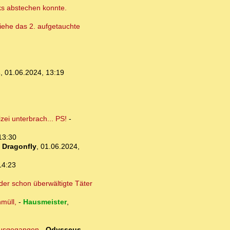
cks abstechen konnte.
 Siehe das 2. aufgetauchte
s
,
01.06.2024, 13:19
ei unterbrach... PS!
-
13:30
-
Dragonfly
,
01.06.2024,
14:23
der schon überwältigte Täter
müll,
-
Hausmeister
,
 ausgegangen
-
Odysseus
,