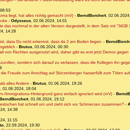
 08:53
oma liegt, hat alles richtig gemacht (mV)
-
BerndBorchert
,
02.06.2024
anke
-
Odysseus
,
02.06.2024, 14:01
 das nochmal in der alten Version dargestellt, in dem Satz mit "StGB 
24, 14:28
 ist, dass Du nicht erkennst, dass da 2 am Boden liegen:
-
BerndBorch
angeblich
-
Brutus
,
03.06.2024, 00:30
orfall von Rechten ausgenutzt wird, daher gibt es erst jetzt Demos gege
4
gzurollen, sondern sich darauf zu verlassen, dass die Kollegen ihn gege
06
r die Freude zum Anschlag auf Stürzenberger hasserfüllt zum Töten auf
als alles Andere
-
Brutus
,
01.06.2024, 19:26
y
,
01.06.2024, 18:04
am-/Immigrations-Hintergrund ganz einfach ignoriert wird (mV)
-
BerndB
BerndBorchert
,
01.06.2024, 19:12
gestochen hat schnell um und zieht sich vor Schmerzen zusammen?
-
A
24, 14:38
24, 11:15
to
,
22.09.2024, 19:30