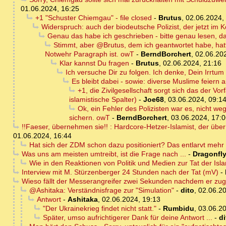
01.06.2024, 16:25
+1 "Schuster Chiemgau" - file closed
-
Brutus
,
02.06.2024,
Widerspruch: auch der biodeutsche Polizist, der jetzt im K
Genau das habe ich geschrieben - bitte genau lesen, d
Stimmt, aber @Brutus, dem ich geantwortet habe, hatte
Notwehr Paragraph ist. owT
-
BerndBorchert
,
02.06.20
Klar kannst Du fragen
-
Brutus
,
02.06.2024, 21:16
Ich versuche Dir zu folgen. Ich denke, Dein Irrtum
Es bleibt dabei - sowie: diverse Muslime feiern 
+1, die Zivilgesellschaft sorgt sich das der V
islamistische Spalter)
-
Joe68
,
03.06.2024, 09:1
Ok, ein Fehler des Polizisten war es, nicht we
sichern. owT
-
BerndBorchert
,
03.06.2024, 17:
!!Faeser, übernehmen sie!! : Hardcore-Hetzer-Islamist, der übe
01.06.2024, 16:44
Hat sich der ZDM schon dazu positioniert? Das entlarvt mehr 
Was uns am meisten umtreibt, ist die Frage nach ...
-
Dragonfl
Wie in den Reaktionen von Politik und Medien zur Tat der Isl
Interview mit M. Stürzenberger 24 Stunden nach der Tat (mV)
-
Wieso fällt der Messerangreifer zwei Sekunden nachdem er zu
@Ashitaka: Verständnisfrage zur "Simulation"
-
dito
,
02.06.20
Antwort
-
Ashitaka
,
02.06.2024, 19:13
"Der Ukrainekrieg findet nicht statt."
-
Rumbidu
,
03.06.20
Später, umso aufrichtigerer Dank für deine Antwort ...
-
di