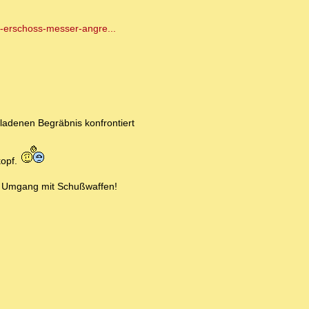
t-erschoss-messer-angre...
ladenen Begräbnis konfrontiert
kopf.
im Umgang mit Schußwaffen!