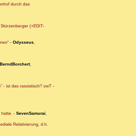
hnhof durch das
m Stürzenberger (+EDIT-
lmen"
-
Odysseus
,
BerndBorchert
,
 - ist das rassistisch? owT
-
 hatte.
-
SevenSamurai
,
diale Relativierung, d.h.