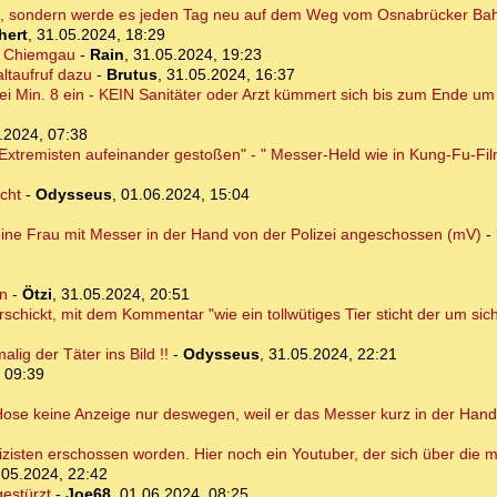
en, sondern werde es jeden Tag neu auf dem Weg vom Osnabrücker Ba
hert
,
31.05.2024, 18:29
r Chiemgau
-
Rain
,
31.05.2024, 19:23
ltaufruf dazu
-
Brutus
,
31.05.2024, 16:37
i Min. 8 ein - KEIN Sanitäter oder Arzt kümmert sich bis zum Ende u
.2024, 07:38
Extremisten aufeinander gestoßen" - " Messer-Held wie in Kung-Fu-Fi
cht
-
Odysseus
,
01.06.2024, 15:04
 eine Frau mit Messer in der Hand von der Polizei angeschossen (mV)
-
rn
-
Ötzi
,
31.05.2024, 20:51
chickt, mit dem Kommentar "wie ein tollwütiges Tier sticht der um sich"
ig der Täter ins Bild !!
-
Odysseus
,
31.05.2024, 22:21
 09:39
 Hose keine Anzeige nur deswegen, weil er das Messer kurz in der Hand
isten erschossen worden. Hier noch ein Youtuber, der sich über die me
.05.2024, 22:42
gestürzt
-
Joe68
,
01.06.2024, 08:25