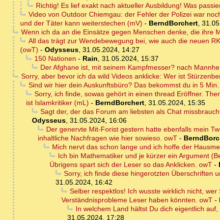
Richtig! Es lief exakt nach aktueller Ausbildung! Was passie
Video von Outdoor Chiemgau: der Fehler der Polizei war noch g
und der Täter kann weiterstechen (mV)
-
BerndBorchert
,
31.05
Wenn ich da an die Einsätze gegen Menschen denke, die ihre Ma
All das trägt zur Wendebewegung bei, wie auch die neuen RK
(owT)
-
Odysseus
,
31.05.2024, 14:27
150 Nationen
-
Rain
,
31.05.2024, 15:37
Der Afghane ist, mit seinem Kampfmesser? nach Mannhe
Sorry, aber bevor ich da wild Videos anklicke: Wer ist Stürzenb
Sind wir hier dein Auskunftsbüro? Das bekommst du in 5 Min. s
Sorry, ich finde, sowas gehört in einen thread Eröffner. T
ist Islamkritiker (mL)
-
BerndBorchert
,
31.05.2024, 15:35
Sagt der, der das Forum am liebsten als Chat missbrauc
Odysseus
,
31.05.2024, 16:06
Der genervte Mit-Forist gestern hatte ebenfalls mein Tw
inhaltliche Nachfragen wie hier sowieso. owT
-
BerndBorc
Mich nervt das schon lange und ich hoffe der Hausme
Ich bin Mathematiker und je kürzer ein Argument (Be
Übrigens spart sich der Leser so das Anklicken. owT
-
Sorry, ich finde diese hingerotzten Überschriften u
31.05.2024, 16:42
Selber respektlos! Ich wusste wirklich nicht, we
Verständnisprobleme Leser haben könnten. owT
-
In welchem Land hältst Du dich eigentlich auf,
31.05.2024, 17:28