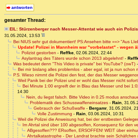
antworten
gesamter Thread:
EIL: Stürzenberger nach Messer-Attentat wie auch ein Polizis
31.05.2024, 13:53
Bei NIUS sehr gut dokumentiert! PS:Ansehen bitte ==> "Aus LI
Update! Polizei in Mannheim war "vorbelastet" - wegen ä
Polizist gestorben
-
Reffke
,
02.06.2024, 22:44
Asylantrag des Täters wurde schon 2013 abgelehnt!
-
Reff
Was bedeutet denn "This Video is private" bei YouTube? (owT)
Bei mir bislang alles problemlos - aber egal, ist ja nun schon 
P.S. Wieso nimmt die Polizei den fest, der das Messer weggenom
Weil Panik bei der Polizei und er wohl das Messer nicht sofort
Bei Minute 1:00 ergreift der in Blau das Messer und bei 1:0
14:30
Nein, du liegst falsch. Bitte Video in 0.25 modus anschauen
Problematik des Schusswaffeneinsatzes
-
Rain
,
31.05.
Gebrauch der Schußwaffe
-
Bergamr
,
31.05.2024, 2
Volle Zustimmung
-
Rain
,
03.06.2024, 10:31
Weil die Polizei die Anweisung hat, bei der erstbesten Geleg
Im Ahrtal sind über 100 abgesoffen, Konsequenz für den v
ABgesoffen??? ERsoffen, ERSOFFEN! WEIT über einhun
Ahrtalkatastrophe - Der Landrat brachte sein Schäfchen r