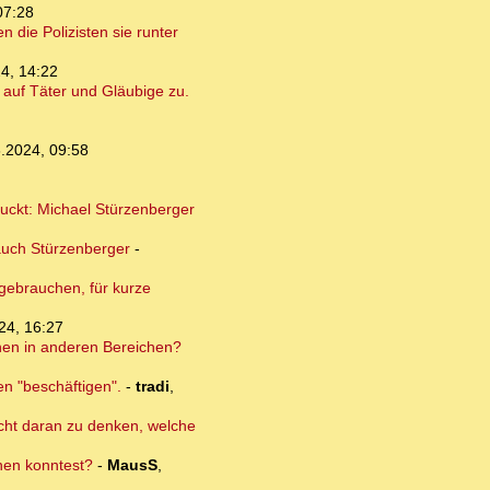
07:28
 die Polizisten sie runter
4, 14:22
auf Täter und Gläubige zu.
.2024, 09:58
guckt: Michael Stürzenberger
auch Stürzenberger
-
 gebrauchen, für kurze
24, 16:27
onen in anderen Bereichen?
en "beschäftigen".
-
tradi
,
nicht daran zu denken, welche
dnen konntest?
-
MausS
,