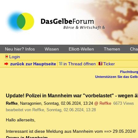
Neu hier? Infos
Wissen
Elliott-Wellen
Themen
Char
Login
zurück zur Hauptseite
in Thread öffnen
Ticker
Fluchtburg
Unterstützen Sie das Gel
Update! Polizei in Mannheim war "vorbelastet" - wegen ä
Reffke
,
Narragonien
,
Sonntag, 02.06.2024, 13:24
@ Reffke
6673 Views
bearbeitet von Reffke, Sonntag, 02.06.2024, 13:28
Hallo allerseits,
Interessant ist diese Meldung aus Mannheim vom ==> 29.05.2024!
Drama in Mannheim