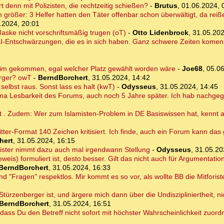
rt denn mit Polizisten, die rechtzeitig schießen?
-
Brutus
,
01.06.2024, 
rößer: 3 Helfer hatten den Täter offenbar schon überwältigt, da reißen
.2024, 20:01
ske nicht vorschriftsmäßig trugen (oT)
-
Otto Lidenbrock
,
31.05.202
I-Entschwärzungen, die es in sich haben. Ganz schwere Zeiten komen 
im gekommen, egal welcher Platz gewählt worden wäre
-
Joe68
,
05.06
erger? owT
-
BerndBorchert
,
31.05.2024, 14:42
elbst raus. Sonst lass es halt (kwT)
-
Odysseus
,
31.05.2024, 14:45
hema Lesbarkeit des Forums, auch noch 5 Jahre später. Ich hab nachge
ht . Zudem: Wer zum Islamisten-Problem in DE Basiswissen hat, kennt 
itter-Format 140 Zeichen kritisiert. Ich finde, auch ein Forum kann das
hert
,
31.05.2024, 16:15
ister nimmt dazu auch mal irgendwann Stellung
-
Odysseus
,
31.05.20
weis) formuliert ist, desto besser. Gilt das nicht auch für Argumentati
BerndBorchert
,
31.05.2024, 16:33
nd "Fragen" respektlos. Mir kommt es so vor, als wollte BB die Mitforist
r Stürzenberger ist, und ärgere mich dann über die Undiszipliniertheit, 
BerndBorchert
,
31.05.2024, 16:51
 dass Du den Betreff nicht sofort mit höchster Wahrscheinlichkeit zuor