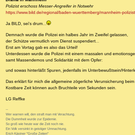
Polizist erschoss Messer-Angreifer in Notwehr
https://www.bild.de/regional/baden-wuerttemberg/mannheim-polizis
Ja BILD, sei's drum...
Demnach wurde die Polizei ein halbes Jahr im Zweifel gelassen,
der Schütze vermutlich vom Dienst suspendiert...
Erst am Vortag gab es also das Urteil!
Unterdessen wurde die Polizei mit einem massalen und emotionsge
samt Massendemos und Solidarität mit dem Opfer:
und sowas hinterläßt Spuren, jedenfalls im Unterbewußtsein/Hinter
Das erklärt für mich die allgemeine zögerliche Verunsicherung be
Kostbare Zeit können auch Bruchteile von Sekunden sein.
LG Reffke
--
Wer warnen will, den straft man mit Verachtung.
Die Dummheit wurde zur Epidemie.
So groß wie heute war die Zeit noch nie.
Ein Volk versinkt in geistiger Umnachtung.
Erich Kästner "Große Zeiten"