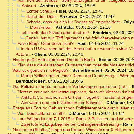
Man hört den Schuss - Sorry, untauglich für ein "aufgetischtes 
Antwort
-
Ashitaka
,
02.06.2024, 18:08
Echter Schuß
-
Fidel
,
02.06.2024, 18:46
Haltet den Dieb
-
Ankawor
,
02.06.2024, 18:47
Schade, dass du dich für "weiter so" entscheidest
-
Odys
Mon Amour
-
Ashitaka
,
03.06.2024, 22:10
jetzt sinkt das Niveau aber deutlich!
-
Friedrich
,
02.06.2024
Genau, hat nur "Piff" gemacht und folglicherweise kann nu
False Flag? Oder doch nicht?
-
Rain
,
04.06.2024, 11:24
In den USA wurden bei den Amokläufen erstaunlich viele Vid
Actors".
-
Olivia
,
06.06.2024, 20:46
Heute große Anti-Islamisten-Demo in Berlin
-
Socke
,
02.06.202
Klar, dass die deutschen Gutmenschen oder die Moslems nicht
Was ist eigentlich mit Pegida?
-
BerndBorchert
,
02.06.2024, 15
Martin Sellner ruft zu einer Demo am Donnerstag in Wien a
BerndBorchert
,
04.06.2024, 19:45
Der Polizist ist heute an seinen Verletzungen gestorben (mL)
-
B
"Jetzt muss auch der letzte kapieren, dass wir Messerkrimina
Antifa & Co. machen am Ort der Tragödie Theater, drängeln 
Ach waren das noch Zeiten in der Schweiz!
-
D-Marker
,
03.
Frage ans Forum: Gab es schon Polizistenmorde durch Islamis
Was Deutschland betrifft,
-
D-Marker
,
03.06.2024, 01:02
Laut Wikipedia am 7.1.2015 in Paris. 2 Polizisten und weiter
Zwei tote Vollzugsbeamte bei Gefangenenbefreiung
-
Rain
Noch eine (Schätz-)Frage ans Forum: Wieviele der 6 Millionen