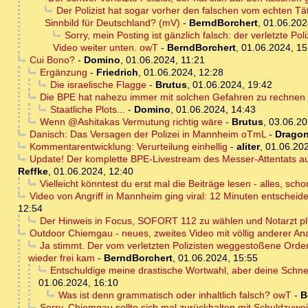
Der Polizist hat sogar vorher den falschen vom echten Tä
Sinnbild für Deutschland? (mV)
-
BerndBorchert
,
01.06.202
Sorry, mein Posting ist gänzlich falsch: der verletzte Po
Video weiter unten. owT
-
BerndBorchert
,
01.06.2024, 15
Cui Bono?
-
Domino
,
01.06.2024, 11:21
Ergänzung
-
Friedrich
,
01.06.2024, 12:28
Die israelische Flagge
-
Brutus
,
01.06.2024, 19:42
Die BPE hat nahezu immer mit solchen Gefahren zu rechnen - 
Staatliche Plots...
-
Domino
,
01.06.2024, 14:43
Wenn @Ashitakas Vermutung richtig wäre
-
Brutus
,
03.06.20
Danisch: Das Versagen der Polizei in Mannheim oTmL
-
Dragon
Kommentarentwicklung: Verurteilung einhellig
-
aliter
,
01.06.202
Update! Der komplette BPE-Livestream des Messer-Attentats auf
Reffke
,
01.06.2024, 12:40
Vielleicht könntest du erst mal die Beiträge lesen - alles, sch
Video von Angriff in Mannheim ging viral: 12 Minuten entscheid
12:54
Der Hinweis in Focus, SOFORT 112 zu wählen und Notarzt plu
Outdoor Chiemgau - neues, zweites Video mit völlig anderer An
Ja stimmt. Der vom verletzten Polizisten weggestoßene Order
wieder frei kam
-
BerndBorchert
,
01.06.2024, 15:55
Entschuldige meine drastische Wortwahl, aber deine Schne
01.06.2024, 16:10
Was ist denn grammatisch oder inhaltlich falsch? owT
-
B
Sorry, Chiemgau sollte sich mal zurückhalten mit Schuldzuwe