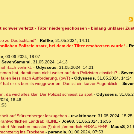
t schwer verletzt - Täter niedergeschossen - bislang unklarer Zu
ebe zu Deutschland"
-
Reffke
,
31.05.2024, 14:11
hnlichen Polizeieinsatz, bei dem der Täter erschossen wurde!
-
Re
ke
,
03.06.2024, 18:07
-
SevenSamurai
,
31.05.2024, 14:13
mehrfach verlinkt.
-
Odysseus
,
31.05.2024, 14:21
men hat, damit man nicht weiter auf den Polizisten einsticht?
-
Seven
 fallen liess nach Aufforderung. (owT)
-
Odysseus
,
31.05.2024, 14:24
2 hat er es bereits weggeworfen. Das ist ein kurzer Augenblick.
-
Seve
, da wird alles klar. Der Polizist schiesst zu spät
-
Odysseus
,
31.05.2
2024, 16:46
1:53
enheit auf Stürzenberger loszugehen
-
re-aktionaer
,
31.05.2024, 15:25
erantwortlichen Landrat: KEINE
-
Joe68
,
31.05.2024, 16:56
dert Menschen mussten(!) dort jämmerlich ERSAUFEN!
-
MausS
,
31.
echtzeitig ins Trockene
-
paranoia
,
01.06.2024, 07:53