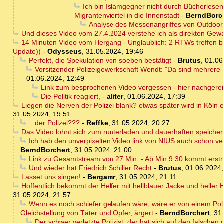
Ich bin Islamgegner nicht durch Bücherles
Migrantenviertel in die Innenstadt
-
BerndBorc
Analyse des Messenangriffes von Outdoo
Und dieses Video vom 27.4.2024 verstehe ich als direkten Gewa
14 Minuten Video vom Hergang - Unglaublich: 2 RTWs treffen be
Update))
-
Odysseus
,
31.05.2024, 19:46
Perfekt, die Spekulation von soeben bestätigt
-
Brutus
,
01.06
Vorsitzender Polizeigewerkschaft Wendt: "Da sind mehrere 
01.06.2024, 12:49
Link zum besprochenen Video vergessen - hier nachgerei
Die Politik reagiert,
-
aliter
,
01.06.2024, 17:39
Liegen die Nerven der Polizei blank? etwas später wird in Köln
31.05.2024, 19:51
...der Polizei???
-
Reffke
,
31.05.2024, 20:27
Das Video lohnt sich zum runterladen und dauerhaften speiche
Ich hab den unverpixelten Video link von NIUS auch schon vers
BerndBorchert
,
31.05.2024, 21:00
Link zu Gesamtstream von 27 Min. - Ab Min 9:30 kommt erstmal
Und wieder hat Friedrich Schiller Recht
-
Brutus
,
01.06.2024,
Lasset uns singen!
-
Bergamr
,
31.05.2024, 21:11
Hoffentlich bekommt der Helfer mit hellblauer Jacke und heller
31.05.2024, 21:57
Wenn es noch schiefer gelaufen wäre, wäre er von einem Poliz
Gleichstellung von Täter und Opfer, ärgert
-
BerndBorchert
,
31
Der schwer verletzte Polizist, der hat sich auf den falschen 