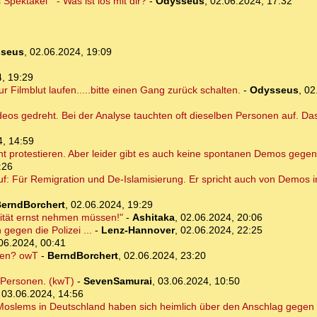
Spektakel " - Was ist los mit dir?
-
Odysseus
,
02.06.2024, 17:32
seus
,
02.06.2024, 19:09
, 19:29
r Filmblut laufen.....bitte einen Gang zurück schalten.
-
Odysseus
,
02
eos gedreht. Bei der Analyse tauchten oft dieselben Personen auf. Das 
4, 14:59
 protestieren. Aber leider gibt es auch keine spontanen Demos gegen
:26
uf: Für Remigration und De-Islamisierung. Er spricht auch von Demos 
erndBorchert
,
02.06.2024, 19:29
lität ernst nehmen müssen!"
-
Ashitaka
,
02.06.2024, 20:06
gegen die Polizei ...
-
Lenz-Hannover
,
02.06.2024, 22:25
06.2024, 00:41
ten? owT
-
BerndBorchert
,
02.06.2024, 23:20
e Personen. (kwT)
-
SevenSamurai
,
03.06.2024, 10:50
,
03.06.2024, 14:56
 Moslems in Deutschland haben sich heimlich über den Anschlag gegen