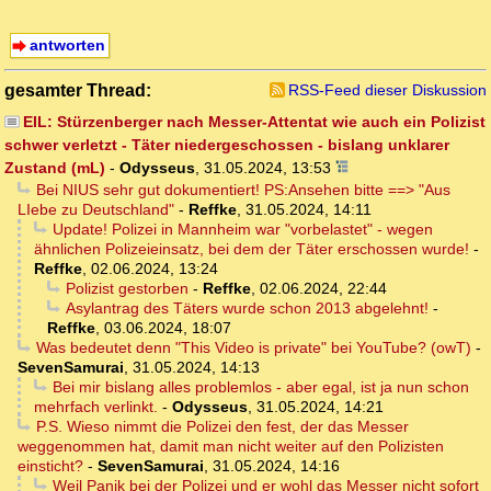
antworten
gesamter Thread:
RSS-Feed dieser Diskussion
EIL: Stürzenberger nach Messer-Attentat wie auch ein Polizist
schwer verletzt - Täter niedergeschossen - bislang unklarer
Zustand (mL)
-
Odysseus
,
31.05.2024, 13:53
Bei NIUS sehr gut dokumentiert! PS:Ansehen bitte ==> "Aus
LIebe zu Deutschland"
-
Reffke
,
31.05.2024, 14:11
Update! Polizei in Mannheim war "vorbelastet" - wegen
ähnlichen Polizeieinsatz, bei dem der Täter erschossen wurde!
-
Reffke
,
02.06.2024, 13:24
Polizist gestorben
-
Reffke
,
02.06.2024, 22:44
Asylantrag des Täters wurde schon 2013 abgelehnt!
-
Reffke
,
03.06.2024, 18:07
Was bedeutet denn "This Video is private" bei YouTube? (owT)
-
SevenSamurai
,
31.05.2024, 14:13
Bei mir bislang alles problemlos - aber egal, ist ja nun schon
mehrfach verlinkt.
-
Odysseus
,
31.05.2024, 14:21
P.S. Wieso nimmt die Polizei den fest, der das Messer
weggenommen hat, damit man nicht weiter auf den Polizisten
einsticht?
-
SevenSamurai
,
31.05.2024, 14:16
Weil Panik bei der Polizei und er wohl das Messer nicht sofort