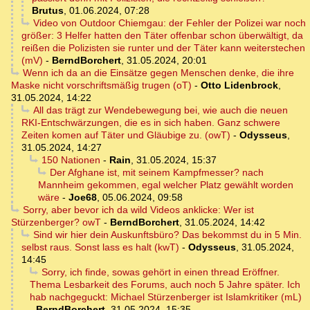
Brutus
,
01.06.2024, 07:28
Video von Outdoor Chiemgau: der Fehler der Polizei war noch
größer: 3 Helfer hatten den Täter offenbar schon überwältigt, da
reißen die Polizisten sie runter und der Täter kann weiterstechen
(mV)
-
BerndBorchert
,
31.05.2024, 20:01
Wenn ich da an die Einsätze gegen Menschen denke, die ihre
Maske nicht vorschriftsmäßig trugen (oT)
-
Otto Lidenbrock
,
31.05.2024, 14:22
All das trägt zur Wendebewegung bei, wie auch die neuen
RKI-Entschwärzungen, die es in sich haben. Ganz schwere
Zeiten komen auf Täter und Gläubige zu. (owT)
-
Odysseus
,
31.05.2024, 14:27
150 Nationen
-
Rain
,
31.05.2024, 15:37
Der Afghane ist, mit seinem Kampfmesser? nach
Mannheim gekommen, egal welcher Platz gewählt worden
wäre
-
Joe68
,
05.06.2024, 09:58
Sorry, aber bevor ich da wild Videos anklicke: Wer ist
Stürzenberger? owT
-
BerndBorchert
,
31.05.2024, 14:42
Sind wir hier dein Auskunftsbüro? Das bekommst du in 5 Min.
selbst raus. Sonst lass es halt (kwT)
-
Odysseus
,
31.05.2024,
14:45
Sorry, ich finde, sowas gehört in einen thread Eröffner.
Thema Lesbarkeit des Forums, auch noch 5 Jahre später. Ich
hab nachgeguckt: Michael Stürzenberger ist Islamkritiker (mL)
-
BerndBorchert
,
31.05.2024, 15:35