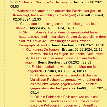
+1 "Schuster Chiemgau" - file closed
-
Brutus
,
02.06.2024,
08:53
Widerspruch: auch der biodeutsche Polizist, der jetzt im
Koma liegt, hat alles richtig gemacht (mV)
-
BerndBorchert
,
02.06.2024, 12:33
Genau das habe ich geschrieben - bitte genau lesen,
danke
-
Odysseus
,
02.06.2024, 14:01
Stimmt, aber @Brutus, dem ich geantwortet habe,
hatte das nochmal in der alten Version dargestellt, in dem
Satz mit "StGB 32" - was übrigens der Notwehr
Paragraph ist. owT
-
BerndBorchert
,
02.06.2024, 14:28
Klar kannst Du fragen
-
Brutus
,
02.06.2024, 21:16
Ich versuche Dir zu folgen. Ich denke, Dein Irrtum
ist, dass Du nicht erkennst, dass da 2 am Boden
liegen:
-
BerndBorchert
,
02.06.2024, 22:31
Es bleibt dabei - sowie: diverse Muslime feiern
angeblich
-
Brutus
,
03.06.2024, 00:30
+1, die Zivilgesellschaft sorgt sich das der
Vorfall von Rechten ausgenutzt wird, daher gibt
es erst jetzt Demos gegen Rechts (und nicht
gegen islamistische Spalter)
-
Joe68
,
03.06.2024,
09:14
Ok, ein Fehler des Polizisten war es, nicht
wegzurollen, sondern sich darauf zu verlassen,
dass die Kollegen ihn gegen einen Angriff von