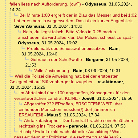
fallen liess nach Aufforderung. (owT)
-
Odysseus
,
31.05.2024,
14:24
Bei Minute 1:00 ergreift der in Blau das Messer und bei 1:02
hat er es bereits weggeworfen. Das ist ein kurzer Augenblick.
-
SevenSamurai
,
31.05.2024, 14:30
Nein, du liegst falsch. Bitte Video in 0.25 modus
anschauen, da wird alles klar. Der Polizist schiesst zu spät
-
Odysseus
,
31.05.2024, 16:02
Problematik des Schusswaffeneinsatzes
-
Rain
,
31.05.2024, 16:46
Gebrauch der Schußwaffe
-
Bergamr
,
31.05.2024,
21:53
Volle Zustimmung
-
Rain
,
03.06.2024, 10:31
Weil die Polizei die Anweisung hat, bei der erstbesten
Gelegenheit auf Stürzenberger loszugehen
-
re-aktionaer
,
31.05.2024, 15:25
Im Ahrtal sind über 100 abgesoffen, Konsequenz für den
verantwortlichen Landrat: KEINE
-
Joe68
,
31.05.2024, 16:56
ABgesoffen??? ERsoffen, ERSOFFEN! WEIT über
einhundert Menschen mussten(!) dort jämmerlich
ERSAUFEN!
-
MausS
,
31.05.2024, 17:34
Ahrtalkatastrophe - Der Landrat brachte sein Schäfchen
rechtzeitig ins Trockene
-
paranoia
,
01.06.2024, 07:53
Richtig! Es lief exakt nach aktueller Ausbildung! Was
passiert denn mit Polizisten, die rechtzeitig schießen?
-