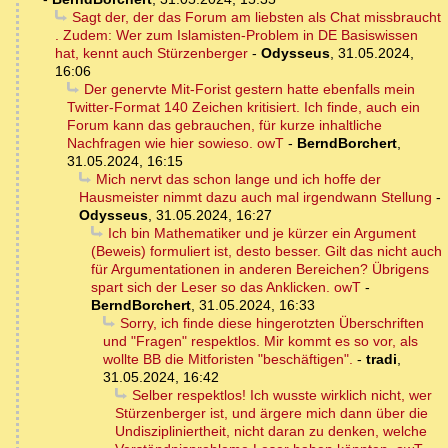
Sagt der, der das Forum am liebsten als Chat missbraucht
. Zudem: Wer zum Islamisten-Problem in DE Basiswissen
hat, kennt auch Stürzenberger
-
Odysseus
,
31.05.2024,
16:06
Der genervte Mit-Forist gestern hatte ebenfalls mein
Twitter-Format 140 Zeichen kritisiert. Ich finde, auch ein
Forum kann das gebrauchen, für kurze inhaltliche
Nachfragen wie hier sowieso. owT
-
BerndBorchert
,
31.05.2024, 16:15
Mich nervt das schon lange und ich hoffe der
Hausmeister nimmt dazu auch mal irgendwann Stellung
-
Odysseus
,
31.05.2024, 16:27
Ich bin Mathematiker und je kürzer ein Argument
(Beweis) formuliert ist, desto besser. Gilt das nicht auch
für Argumentationen in anderen Bereichen? Übrigens
spart sich der Leser so das Anklicken. owT
-
BerndBorchert
,
31.05.2024, 16:33
Sorry, ich finde diese hingerotzten Überschriften
und "Fragen" respektlos. Mir kommt es so vor, als
wollte BB die Mitforisten "beschäftigen".
-
tradi
,
31.05.2024, 16:42
Selber respektlos! Ich wusste wirklich nicht, wer
Stürzenberger ist, und ärgere mich dann über die
Undiszipliniertheit, nicht daran zu denken, welche