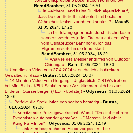
Verständnisprobleme Leser haben könnten. owT
-
BerndBorchert
,
31.05.2024, 16:51
In welchem Land hältst Du dich eigentlich auf,
dass Du den Betreff nicht sofort mit höchster
Wahrscheinlichkeit zuordnen konntest?
-
MausS
,
31.05.2024, 17:28
Ich bin Islamgegner nicht durch Bücherlesen,
sondern werde es jeden Tag neu auf dem Weg
vom Osnabrücker Bahnhof durch das
Migrantenviertel in die Innenstadt
-
BerndBorchert
,
31.05.2024, 18:29
Analyse des Messenangriffes von Outdoor
Chiemgau
-
Rain
,
31.05.2024, 19:23
Und dieses Video vom 27.4.2024 verstehe ich als direkten
Gewaltaufruf dazu
-
Brutus
,
31.05.2024, 16:37
14 Minuten Video vom Hergang - Unglaublich: 2 RTWs treffen
bei Min. 8 ein - KEIN Sanitäter oder Arzt kümmert sich bis zum
Ende um Stürzenberger (+EDIT-Update))
-
Odysseus
,
31.05.2024,
19:46
Perfekt, die Spekulation von soeben bestätigt
-
Brutus
,
01.06.2024, 07:38
Vorsitzender Polizeigewerkschaft Wendt: "Da sind mehrere
Extremisten aufeinander gestoßen" - " Messer-Held wie in
Kung-Fu-Filmen"
-
Odysseus
,
01.06.2024, 12:49
Link zum besprochenen Video vergessen - hier