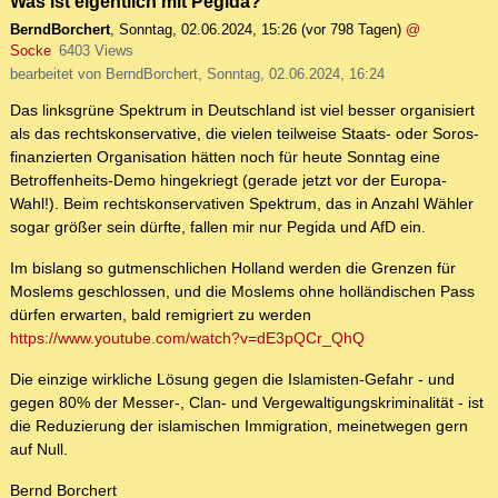
Was ist eigentlich mit Pegida?
BerndBorchert
,
Sonntag, 02.06.2024, 15:26
(vor 798 Tagen)
@
Socke
6403 Views
bearbeitet von BerndBorchert, Sonntag, 02.06.2024, 16:24
Das linksgrüne Spektrum in Deutschland ist viel besser organisiert
als das rechtskonservative, die vielen teilweise Staats- oder Soros-
finanzierten Organisation hätten noch für heute Sonntag eine
Betroffenheits-Demo hingekriegt (gerade jetzt vor der Europa-
Wahl!). Beim rechtskonservativen Spektrum, das in Anzahl Wähler
sogar größer sein dürfte, fallen mir nur Pegida und AfD ein.
Im bislang so gutmenschlichen Holland werden die Grenzen für
Moslems geschlossen, und die Moslems ohne holländischen Pass
dürfen erwarten, bald remigriert zu werden
https://www.youtube.com/watch?v=dE3pQCr_QhQ
Die einzige wirkliche Lösung gegen die Islamisten-Gefahr - und
gegen 80% der Messer-, Clan- und Vergewaltigungskriminalität - ist
die Reduzierung der islamischen Immigration, meinetwegen gern
auf Null.
Bernd Borchert