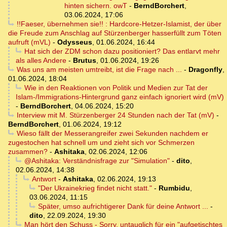
hinten sichern. owT
-
BerndBorchert
,
03.06.2024, 17:06
!!Faeser, übernehmen sie!! : Hardcore-Hetzer-Islamist, der über
die Freude zum Anschlag auf Stürzenberger hasserfüllt zum Töten
aufruft (mVL)
-
Odysseus
,
01.06.2024, 16:44
Hat sich der ZDM schon dazu positioniert? Das entlarvt mehr
als alles Andere
-
Brutus
,
01.06.2024, 19:26
Was uns am meisten umtreibt, ist die Frage nach ...
-
Dragonfly
,
01.06.2024, 18:04
Wie in den Reaktionen von Politik und Medien zur Tat der
Islam-/Immigrations-Hintergrund ganz einfach ignoriert wird (mV)
-
BerndBorchert
,
04.06.2024, 15:20
Interview mit M. Stürzenberger 24 Stunden nach der Tat (mV)
-
BerndBorchert
,
01.06.2024, 19:12
Wieso fällt der Messerangreifer zwei Sekunden nachdem er
zugestochen hat schnell um und zieht sich vor Schmerzen
zusammen?
-
Ashitaka
,
02.06.2024, 12:06
@Ashitaka: Verständnisfrage zur "Simulation"
-
dito
,
02.06.2024, 14:38
Antwort
-
Ashitaka
,
02.06.2024, 19:13
"Der Ukrainekrieg findet nicht statt."
-
Rumbidu
,
03.06.2024, 11:15
Später, umso aufrichtigerer Dank für deine Antwort ...
-
dito
,
22.09.2024, 19:30
Man hört den Schuss - Sorry, untauglich für ein "aufgetischtes