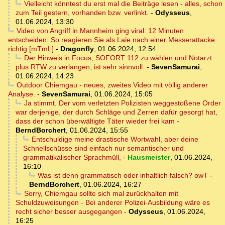
Vielleicht könntest du erst mal die Beiträge lesen - alles, schon
zum Teil gestern, vorhanden bzw. verlinkt.
-
Odysseus
,
01.06.2024, 13:30
Video von Angriff in Mannheim ging viral: 12 Minuten
entscheiden: So reagieren Sie als Laie nach einer Messerattacke
richtig [mTmL]
-
Dragonfly
,
01.06.2024, 12:54
Der Hinweis in Focus, SOFORT 112 zu wählen und Notarzt
plus RTW zu verlangen, ist sehr sinnvoll.
-
SevenSamurai
,
01.06.2024, 14:23
Outdoor Chiemgau - neues, zweites Video mit völlig anderer
Analyse.
-
SevenSamurai
,
01.06.2024, 15:05
Ja stimmt. Der vom verletzten Polizisten weggestoßene Order
war derjenige, der durch Schläge und Zerren dafür gesorgt hat,
dass der schon überwältigte Täter wieder frei kam
-
BerndBorchert
,
01.06.2024, 15:55
Entschuldige meine drastische Wortwahl, aber deine
Schnellschüsse sind einfach nur semantischer und
grammatikalischer Sprachmüll,
-
Hausmeister
,
01.06.2024,
16:10
Was ist denn grammatisch oder inhaltlich falsch? owT
-
BerndBorchert
,
01.06.2024, 16:27
Sorry, Chiemgau sollte sich mal zurückhalten mit
Schuldzuweisungen - Bei anderer Polizei-Ausbildung wäre es
recht sicher besser ausgegangen
-
Odysseus
,
01.06.2024,
16:25