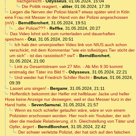
nachgereicht
-
Odysseus
,
01.06.2024, 15:04
Die Politik reagiert,
-
aliter
,
01.06.2024, 17:39
Liegen die Nerven der Polizei blank? etwas später wird in Köln
eine Frau mit Messer in der Hand von der Polizei angeschossen
(mV)
-
BerndBorchert
,
31.05.2024, 19:51
...der Polizei???
-
Reffke
,
31.05.2024, 20:27
Das Video lohnt sich zum runterladen und dauerhaften
speichern
-
Ötzi
,
31.05.2024, 20:51
Ich hab den unverpixelten Video link von NIUS auch schon
verschickt, mit dem Kommentar "wie ein tollwütiges Tier sticht der
um sich" - ist das rassistisch? owT
-
BerndBorchert
,
31.05.2024, 21:00
Link zu Gesamtstream von 27 Min. - Ab Min 9:30 kommt
erstmalig der Täter ins Bild !!
-
Odysseus
,
31.05.2024, 22:21
Und wieder hat Friedrich Schiller Recht
-
Brutus
,
01.06.2024,
09:39
Lasset uns singen!
-
Bergamr
,
31.05.2024, 21:11
Hoffentlich bekommt der Helfer mit hellblauer Jacke und heller
Hose keine Anzeige nur deswegen, weil er das Messer kurz in der
Hand hatte.
-
SevenSamurai
,
31.05.2024, 21:57
Wenn es noch schiefer gelaufen wäre, wäre er von einem
Polizisten erschossen worden. Hier noch ein Youtuber, der sich
über die mediale Relativierung, d.h. Gleichstellung von Täter und
Opfer, ärgert
-
BerndBorchert
,
31.05.2024, 22:42
Der schwer verletzte Polizist, der hat sich auf den falschen