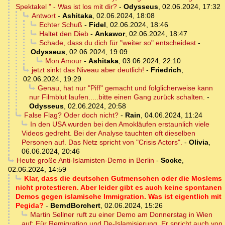
Spektakel " - Was ist los mit dir?
-
Odysseus
,
02.06.2024, 17:32
Antwort
-
Ashitaka
,
02.06.2024, 18:08
Echter Schuß
-
Fidel
,
02.06.2024, 18:46
Haltet den Dieb
-
Ankawor
,
02.06.2024, 18:47
Schade, dass du dich für "weiter so" entscheidest
-
Odysseus
,
02.06.2024, 19:09
Mon Amour
-
Ashitaka
,
03.06.2024, 22:10
jetzt sinkt das Niveau aber deutlich!
-
Friedrich
,
02.06.2024, 19:29
Genau, hat nur "Piff" gemacht und folglicherweise kann
nur Filmblut laufen.....bitte einen Gang zurück schalten.
-
Odysseus
,
02.06.2024, 20:58
False Flag? Oder doch nicht?
-
Rain
,
04.06.2024, 11:24
In den USA wurden bei den Amokläufen erstaunlich viele
Videos gedreht. Bei der Analyse tauchten oft dieselben
Personen auf. Das Netz spricht von "Crisis Actors".
-
Olivia
,
06.06.2024, 20:46
Heute große Anti-Islamisten-Demo in Berlin
-
Socke
,
02.06.2024, 14:59
Klar, dass die deutschen Gutmenschen oder die Moslems
nicht protestieren. Aber leider gibt es auch keine spontanen
Demos gegen islamische Immigration. Was ist eigentlich mit
Pegida?
-
BerndBorchert
,
02.06.2024, 15:26
Martin Sellner ruft zu einer Demo am Donnerstag in Wien
auf: Für Remigration und De-Islamisierung. Er spricht auch von