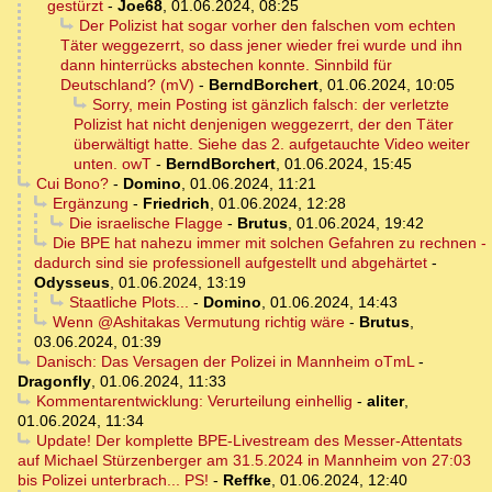
gestürzt
-
Joe68
,
01.06.2024, 08:25
Der Polizist hat sogar vorher den falschen vom echten
Täter weggezerrt, so dass jener wieder frei wurde und ihn
dann hinterrücks abstechen konnte. Sinnbild für
Deutschland? (mV)
-
BerndBorchert
,
01.06.2024, 10:05
Sorry, mein Posting ist gänzlich falsch: der verletzte
Polizist hat nicht denjenigen weggezerrt, der den Täter
überwältigt hatte. Siehe das 2. aufgetauchte Video weiter
unten. owT
-
BerndBorchert
,
01.06.2024, 15:45
Cui Bono?
-
Domino
,
01.06.2024, 11:21
Ergänzung
-
Friedrich
,
01.06.2024, 12:28
Die israelische Flagge
-
Brutus
,
01.06.2024, 19:42
Die BPE hat nahezu immer mit solchen Gefahren zu rechnen -
dadurch sind sie professionell aufgestellt und abgehärtet
-
Odysseus
,
01.06.2024, 13:19
Staatliche Plots...
-
Domino
,
01.06.2024, 14:43
Wenn @Ashitakas Vermutung richtig wäre
-
Brutus
,
03.06.2024, 01:39
Danisch: Das Versagen der Polizei in Mannheim oTmL
-
Dragonfly
,
01.06.2024, 11:33
Kommentarentwicklung: Verurteilung einhellig
-
aliter
,
01.06.2024, 11:34
Update! Der komplette BPE-Livestream des Messer-Attentats
auf Michael Stürzenberger am 31.5.2024 in Mannheim von 27:03
bis Polizei unterbrach... PS!
-
Reffke
,
01.06.2024, 12:40