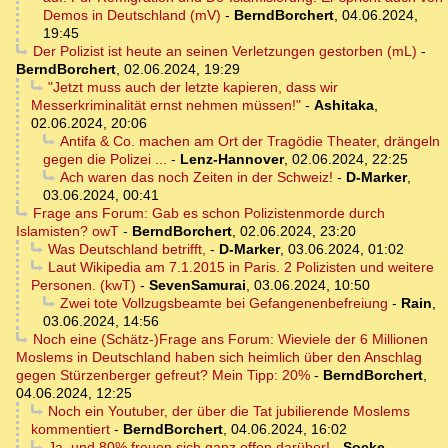
Demos in Deutschland (mV)
-
BerndBorchert
,
04.06.2024,
19:45
Der Polizist ist heute an seinen Verletzungen gestorben (mL)
-
BerndBorchert
,
02.06.2024, 19:29
"Jetzt muss auch der letzte kapieren, dass wir
Messerkriminalität ernst nehmen müssen!"
-
Ashitaka
,
02.06.2024, 20:06
Antifa & Co. machen am Ort der Tragödie Theater, drängeln
gegen die Polizei ...
-
Lenz-Hannover
,
02.06.2024, 22:25
Ach waren das noch Zeiten in der Schweiz!
-
D-Marker
,
03.06.2024, 00:41
Frage ans Forum: Gab es schon Polizistenmorde durch
Islamisten? owT
-
BerndBorchert
,
02.06.2024, 23:20
Was Deutschland betrifft,
-
D-Marker
,
03.06.2024, 01:02
Laut Wikipedia am 7.1.2015 in Paris. 2 Polizisten und weitere
Personen. (kwT)
-
SevenSamurai
,
03.06.2024, 10:50
Zwei tote Vollzugsbeamte bei Gefangenenbefreiung
-
Rain
,
03.06.2024, 14:56
Noch eine (Schätz-)Frage ans Forum: Wieviele der 6 Millionen
Moslems in Deutschland haben sich heimlich über den Anschlag
gegen Stürzenberger gefreut? Mein Tipp: 20%
-
BerndBorchert
,
04.06.2024, 12:25
Noch ein Youtuber, der über die Tat jubilierende Moslems
kommentiert
-
BerndBorchert
,
04.06.2024, 16:02
Ja, und 80% freuen sich ganz offen darüber!
-
Socke
,