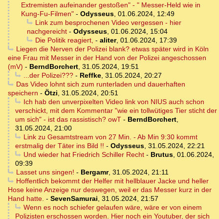
Extremisten aufeinander gestoßen" - " Messer-Held wie in
Kung-Fu-Filmen"
-
Odysseus
,
01.06.2024, 12:49
Link zum besprochenen Video vergessen - hier
nachgereicht
-
Odysseus
,
01.06.2024, 15:04
Die Politik reagiert,
-
aliter
,
01.06.2024, 17:39
Liegen die Nerven der Polizei blank? etwas später wird in Köln
eine Frau mit Messer in der Hand von der Polizei angeschossen
(mV)
-
BerndBorchert
,
31.05.2024, 19:51
...der Polizei???
-
Reffke
,
31.05.2024, 20:27
Das Video lohnt sich zum runterladen und dauerhaften
speichern
-
Ötzi
,
31.05.2024, 20:51
Ich hab den unverpixelten Video link von NIUS auch schon
verschickt, mit dem Kommentar "wie ein tollwütiges Tier sticht der
um sich" - ist das rassistisch? owT
-
BerndBorchert
,
31.05.2024, 21:00
Link zu Gesamtstream von 27 Min. - Ab Min 9:30 kommt
erstmalig der Täter ins Bild !!
-
Odysseus
,
31.05.2024, 22:21
Und wieder hat Friedrich Schiller Recht
-
Brutus
,
01.06.2024,
09:39
Lasset uns singen!
-
Bergamr
,
31.05.2024, 21:11
Hoffentlich bekommt der Helfer mit hellblauer Jacke und heller
Hose keine Anzeige nur deswegen, weil er das Messer kurz in der
Hand hatte.
-
SevenSamurai
,
31.05.2024, 21:57
Wenn es noch schiefer gelaufen wäre, wäre er von einem
Polizisten erschossen worden. Hier noch ein Youtuber, der sich