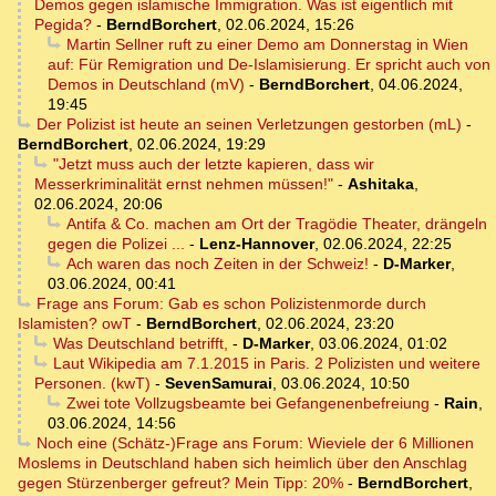
Demos gegen islamische Immigration. Was ist eigentlich mit
Pegida?
-
BerndBorchert
,
02.06.2024, 15:26
Martin Sellner ruft zu einer Demo am Donnerstag in Wien
auf: Für Remigration und De-Islamisierung. Er spricht auch von
Demos in Deutschland (mV)
-
BerndBorchert
,
04.06.2024,
19:45
Der Polizist ist heute an seinen Verletzungen gestorben (mL)
-
BerndBorchert
,
02.06.2024, 19:29
"Jetzt muss auch der letzte kapieren, dass wir
Messerkriminalität ernst nehmen müssen!"
-
Ashitaka
,
02.06.2024, 20:06
Antifa & Co. machen am Ort der Tragödie Theater, drängeln
gegen die Polizei ...
-
Lenz-Hannover
,
02.06.2024, 22:25
Ach waren das noch Zeiten in der Schweiz!
-
D-Marker
,
03.06.2024, 00:41
Frage ans Forum: Gab es schon Polizistenmorde durch
Islamisten? owT
-
BerndBorchert
,
02.06.2024, 23:20
Was Deutschland betrifft,
-
D-Marker
,
03.06.2024, 01:02
Laut Wikipedia am 7.1.2015 in Paris. 2 Polizisten und weitere
Personen. (kwT)
-
SevenSamurai
,
03.06.2024, 10:50
Zwei tote Vollzugsbeamte bei Gefangenenbefreiung
-
Rain
,
03.06.2024, 14:56
Noch eine (Schätz-)Frage ans Forum: Wieviele der 6 Millionen
Moslems in Deutschland haben sich heimlich über den Anschlag
gegen Stürzenberger gefreut? Mein Tipp: 20%
-
BerndBorchert
,