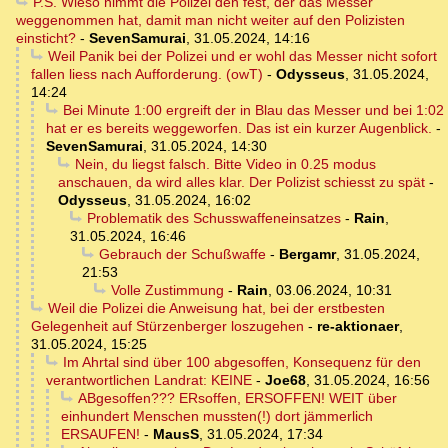
P.S. Wieso nimmt die Polizei den fest, der das Messer
weggenommen hat, damit man nicht weiter auf den Polizisten
einsticht?
-
SevenSamurai
,
31.05.2024, 14:16
Weil Panik bei der Polizei und er wohl das Messer nicht sofort
fallen liess nach Aufforderung. (owT)
-
Odysseus
,
31.05.2024,
14:24
Bei Minute 1:00 ergreift der in Blau das Messer und bei 1:02
hat er es bereits weggeworfen. Das ist ein kurzer Augenblick.
-
SevenSamurai
,
31.05.2024, 14:30
Nein, du liegst falsch. Bitte Video in 0.25 modus
anschauen, da wird alles klar. Der Polizist schiesst zu spät
-
Odysseus
,
31.05.2024, 16:02
Problematik des Schusswaffeneinsatzes
-
Rain
,
31.05.2024, 16:46
Gebrauch der Schußwaffe
-
Bergamr
,
31.05.2024,
21:53
Volle Zustimmung
-
Rain
,
03.06.2024, 10:31
Weil die Polizei die Anweisung hat, bei der erstbesten
Gelegenheit auf Stürzenberger loszugehen
-
re-aktionaer
,
31.05.2024, 15:25
Im Ahrtal sind über 100 abgesoffen, Konsequenz für den
verantwortlichen Landrat: KEINE
-
Joe68
,
31.05.2024, 16:56
ABgesoffen??? ERsoffen, ERSOFFEN! WEIT über
einhundert Menschen mussten(!) dort jämmerlich
ERSAUFEN!
-
MausS
,
31.05.2024, 17:34