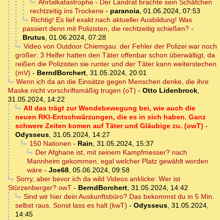
Ahrtalkatastrophe - Der Landrat brachte sein Schäfchen
rechtzeitig ins Trockene
-
paranoia
,
01.06.2024, 07:53
Richtig! Es lief exakt nach aktueller Ausbildung! Was
passiert denn mit Polizisten, die rechtzeitig schießen?
-
Brutus
,
01.06.2024, 07:28
Video von Outdoor Chiemgau: der Fehler der Polizei war noch
größer: 3 Helfer hatten den Täter offenbar schon überwältigt, da
reißen die Polizisten sie runter und der Täter kann weiterstechen
(mV)
-
BerndBorchert
,
31.05.2024, 20:01
Wenn ich da an die Einsätze gegen Menschen denke, die ihre
Maske nicht vorschriftsmäßig trugen (oT)
-
Otto Lidenbrock
,
31.05.2024, 14:22
All das trägt zur Wendebewegung bei, wie auch die
neuen RKI-Entschwärzungen, die es in sich haben. Ganz
schwere Zeiten komen auf Täter und Gläubige zu. (owT)
-
Odysseus
,
31.05.2024, 14:27
150 Nationen
-
Rain
,
31.05.2024, 15:37
Der Afghane ist, mit seinem Kampfmesser? nach
Mannheim gekommen, egal welcher Platz gewählt worden
wäre
-
Joe68
,
05.06.2024, 09:58
Sorry, aber bevor ich da wild Videos anklicke: Wer ist
Stürzenberger? owT
-
BerndBorchert
,
31.05.2024, 14:42
Sind wir hier dein Auskunftsbüro? Das bekommst du in 5 Min.
selbst raus. Sonst lass es halt (kwT)
-
Odysseus
,
31.05.2024,
14:45