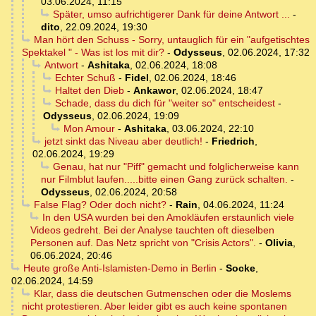
03.06.2024, 11:15
Später, umso aufrichtigerer Dank für deine Antwort ...
-
dito
,
22.09.2024, 19:30
Man hört den Schuss - Sorry, untauglich für ein "aufgetischtes
Spektakel " - Was ist los mit dir?
-
Odysseus
,
02.06.2024, 17:32
Antwort
-
Ashitaka
,
02.06.2024, 18:08
Echter Schuß
-
Fidel
,
02.06.2024, 18:46
Haltet den Dieb
-
Ankawor
,
02.06.2024, 18:47
Schade, dass du dich für "weiter so" entscheidest
-
Odysseus
,
02.06.2024, 19:09
Mon Amour
-
Ashitaka
,
03.06.2024, 22:10
jetzt sinkt das Niveau aber deutlich!
-
Friedrich
,
02.06.2024, 19:29
Genau, hat nur "Piff" gemacht und folglicherweise kann
nur Filmblut laufen.....bitte einen Gang zurück schalten.
-
Odysseus
,
02.06.2024, 20:58
False Flag? Oder doch nicht?
-
Rain
,
04.06.2024, 11:24
In den USA wurden bei den Amokläufen erstaunlich viele
Videos gedreht. Bei der Analyse tauchten oft dieselben
Personen auf. Das Netz spricht von "Crisis Actors".
-
Olivia
,
06.06.2024, 20:46
Heute große Anti-Islamisten-Demo in Berlin
-
Socke
,
02.06.2024, 14:59
Klar, dass die deutschen Gutmenschen oder die Moslems
nicht protestieren. Aber leider gibt es auch keine spontanen