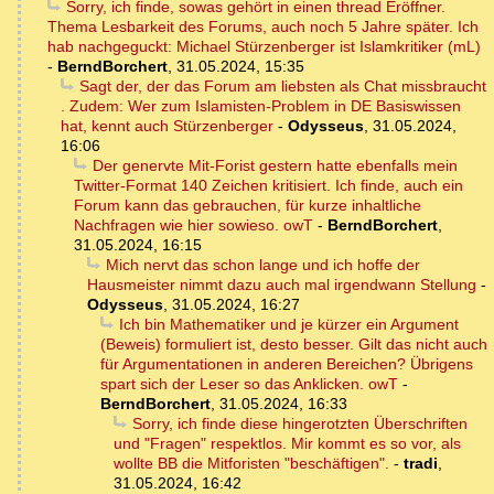
Sorry, ich finde, sowas gehört in einen thread Eröffner.
Thema Lesbarkeit des Forums, auch noch 5 Jahre später. Ich
hab nachgeguckt: Michael Stürzenberger ist Islamkritiker (mL)
-
BerndBorchert
,
31.05.2024, 15:35
Sagt der, der das Forum am liebsten als Chat missbraucht
. Zudem: Wer zum Islamisten-Problem in DE Basiswissen
hat, kennt auch Stürzenberger
-
Odysseus
,
31.05.2024,
16:06
Der genervte Mit-Forist gestern hatte ebenfalls mein
Twitter-Format 140 Zeichen kritisiert. Ich finde, auch ein
Forum kann das gebrauchen, für kurze inhaltliche
Nachfragen wie hier sowieso. owT
-
BerndBorchert
,
31.05.2024, 16:15
Mich nervt das schon lange und ich hoffe der
Hausmeister nimmt dazu auch mal irgendwann Stellung
-
Odysseus
,
31.05.2024, 16:27
Ich bin Mathematiker und je kürzer ein Argument
(Beweis) formuliert ist, desto besser. Gilt das nicht auch
für Argumentationen in anderen Bereichen? Übrigens
spart sich der Leser so das Anklicken. owT
-
BerndBorchert
,
31.05.2024, 16:33
Sorry, ich finde diese hingerotzten Überschriften
und "Fragen" respektlos. Mir kommt es so vor, als
wollte BB die Mitforisten "beschäftigen".
-
tradi
,
31.05.2024, 16:42