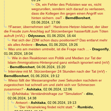
09:14
Ok, ein Fehler des Polizisten war es, nicht
wegzurollen, sondern sich darauf zu verlassen,
dass die Kollegen ihn gegen einen Angriff von
hinten sichern. owT
-
BerndBorchert
,
03.06.2024, 17:06
!!Faeser, übernehmen sie!! : Hardcore-Hetzer-Islamist, der über
die Freude zum Anschlag auf Stürzenberger hasserfüllt zum Töten
aufruft (mVL)
-
Odysseus
,
01.06.2024, 16:44
Hat sich der ZDM schon dazu positioniert? Das entlarvt mehr
als alles Andere
-
Brutus
,
01.06.2024, 19:26
Was uns am meisten umtreibt, ist die Frage nach ...
-
Dragonfly
,
01.06.2024, 18:04
Wie in den Reaktionen von Politik und Medien zur Tat der
Islam-/Immigrations-Hintergrund ganz einfach ignoriert wird (mV)
-
BerndBorchert
,
04.06.2024, 15:20
Interview mit M. Stürzenberger 24 Stunden nach der Tat (mV)
-
BerndBorchert
,
01.06.2024, 19:12
Wieso fällt der Messerangreifer zwei Sekunden nachdem er
zugestochen hat schnell um und zieht sich vor Schmerzen
zusammen?
-
Ashitaka
,
02.06.2024, 12:06
@Ashitaka: Verständnisfrage zur "Simulation"
-
dito
,
02.06.2024, 14:38
Antwort
-
Ashitaka
,
02.06.2024, 19:13
"Der Ukrainekrieg findet nicht statt."
-
Rumbidu
,