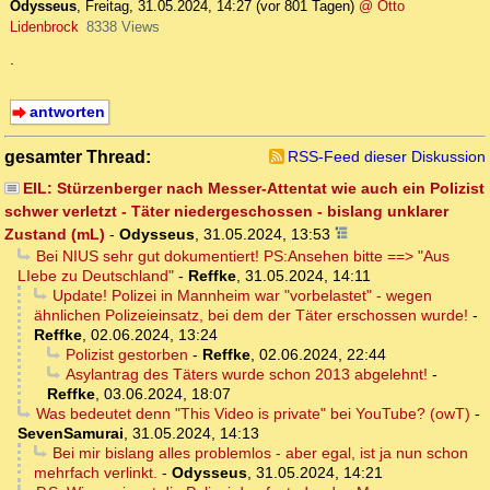
Odysseus
,
Freitag, 31.05.2024, 14:27
(vor 801 Tagen)
@ Otto
Lidenbrock
8338 Views
.
antworten
gesamter Thread:
RSS-Feed dieser Diskussion
EIL: Stürzenberger nach Messer-Attentat wie auch ein Polizist
schwer verletzt - Täter niedergeschossen - bislang unklarer
Zustand (mL)
-
Odysseus
,
31.05.2024, 13:53
Bei NIUS sehr gut dokumentiert! PS:Ansehen bitte ==> "Aus
LIebe zu Deutschland"
-
Reffke
,
31.05.2024, 14:11
Update! Polizei in Mannheim war "vorbelastet" - wegen
ähnlichen Polizeieinsatz, bei dem der Täter erschossen wurde!
-
Reffke
,
02.06.2024, 13:24
Polizist gestorben
-
Reffke
,
02.06.2024, 22:44
Asylantrag des Täters wurde schon 2013 abgelehnt!
-
Reffke
,
03.06.2024, 18:07
Was bedeutet denn "This Video is private" bei YouTube? (owT)
-
SevenSamurai
,
31.05.2024, 14:13
Bei mir bislang alles problemlos - aber egal, ist ja nun schon
mehrfach verlinkt.
-
Odysseus
,
31.05.2024, 14:21