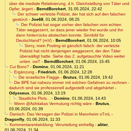
über die mediale Relativierung, d.h. Gleichstellung von Täter und
Opfer, ärgert
-
BerndBorchert
,
31.05.2024, 22:42
Der schwer verletzte Polizist, der hat sich auf den falschen
gestürzt
-
Joe68
,
01.06.2024, 08:25
Der Polizist hat sogar vorher den falschen vom echten
Täter weggezerrt, so dass jener wieder frei wurde und ihn
dann hinterrücks abstechen konnte. Sinnbild für
Deutschland? (mV)
-
BerndBorchert
,
01.06.2024, 10:05
Sorry, mein Posting ist gänzlich falsch: der verletzte
Polizist hat nicht denjenigen weggezerrt, der den Täter
überwältigt hatte. Siehe das 2. aufgetauchte Video weiter
unten. owT
-
BerndBorchert
,
01.06.2024, 15:45
Cui Bono?
-
Domino
,
01.06.2024, 11:21
Ergänzung
-
Friedrich
,
01.06.2024, 12:28
Die israelische Flagge
-
Brutus
,
01.06.2024, 19:42
Die BPE hat nahezu immer mit solchen Gefahren zu rechnen -
dadurch sind sie professionell aufgestellt und abgehärtet
-
Odysseus
,
01.06.2024, 13:19
Staatliche Plots...
-
Domino
,
01.06.2024, 14:43
Wenn @Ashitakas Vermutung richtig wäre
-
Brutus
,
03.06.2024, 01:39
Danisch: Das Versagen der Polizei in Mannheim oTmL
-
Dragonfly
,
01.06.2024, 11:33
Kommentarentwicklung: Verurteilung einhellig
-
aliter
,
01.06.2024, 11:34