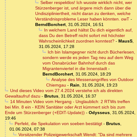
Selber respektlos! Ich wusste wirklich nicht, wer
Stürzenberger ist, und ärgere mich dann über die
Undiszipliniertheit, nicht daran zu denken, welche
Verständnisprobleme Leser haben könnten. owT
-
BerndBorchert
,
31.05.2024, 16:51
In welchem Land hältst Du dich eigentlich auf,
dass Du den Betreff nicht sofort mit höchster
Wahrscheinlichkeit zuordnen konntest?
-
MausS
,
31.05.2024, 17:28
Ich bin Islamgegner nicht durch Bücherlesen,
sondern werde es jeden Tag neu auf dem Weg
vom Osnabrücker Bahnhof durch das
Migrantenviertel in die Innenstadt
-
BerndBorchert
,
31.05.2024, 18:29
Analyse des Messenangriffes von Outdoor
Chiemgau
-
Rain
,
31.05.2024, 19:23
Und dieses Video vom 27.4.2024 verstehe ich als direkten
Gewaltaufruf dazu
-
Brutus
,
31.05.2024, 16:37
14 Minuten Video vom Hergang - Unglaublich: 2 RTWs treffen
bei Min. 8 ein - KEIN Sanitäter oder Arzt kümmert sich bis zum
Ende um Stürzenberger (+EDIT-Update))
-
Odysseus
,
31.05.2024,
19:46
Perfekt, die Spekulation von soeben bestätigt
-
Brutus
,
01.06.2024, 07:38
Vorsitzender Polizeigewerkschaft Wendt: "Da sind mehrere