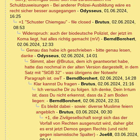
Schuldzuweisungen - Bei anderer Polizei-Ausbildung wäre es
recht sicher besser ausgegangen
-
Odysseus
,
01.06.2024,
16:25
+1 "Schuster Chiemgau" - file closed
-
Brutus
,
02.06.2024,
08:53
Widerspruch: auch der biodeutsche Polizist, der jetzt im
Koma liegt, hat alles richtig gemacht (mV)
-
BerndBorchert
,
02.06.2024, 12:33
Genau das habe ich geschrieben - bitte genau lesen,
danke
-
Odysseus
,
02.06.2024, 14:01
Stimmt, aber @Brutus, dem ich geantwortet habe,
hatte das nochmal in der alten Version dargestellt, in dem
Satz mit "StGB 32" - was übrigens der Notwehr
Paragraph ist. owT
-
BerndBorchert
,
02.06.2024, 14:28
Klar kannst Du fragen
-
Brutus
,
02.06.2024, 21:16
Ich versuche Dir zu folgen. Ich denke, Dein Irrtum
ist, dass Du nicht erkennst, dass da 2 am Boden
liegen:
-
BerndBorchert
,
02.06.2024, 22:31
Es bleibt dabei - sowie: diverse Muslime feiern
angeblich
-
Brutus
,
03.06.2024, 00:30
+1, die Zivilgesellschaft sorgt sich das der
Vorfall von Rechten ausgenutzt wird, daher gibt
es erst jetzt Demos gegen Rechts (und nicht
gegen islamistische Spalter)
-
Joe68
,
03.06.2024,