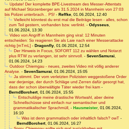
Update! Der komplette BPE-Livestream des Messer-Attentats
auf Michael Stürzenberger am 31.5.2024 in Mannheim von 27:03
bis Polizei unterbrach... PS!
-
Reffke
,
01.06.2024, 12:40
Vielleicht könntest du erst mal die Beiträge lesen - alles, schon
zum Teil gestern, vorhanden bzw. verlinkt.
-
Odysseus
,
01.06.2024, 13:30
Video von Angriff in Mannheim ging viral: 12 Minuten
entscheiden: So reagieren Sie als Laie nach einer Messerattacke
richtig [mTmL]
-
Dragonfly
,
01.06.2024, 12:54
Der Hinweis in Focus, SOFORT 112 zu wählen und Notarzt
plus RTW zu verlangen, ist sehr sinnvoll.
-
SevenSamurai
,
01.06.2024, 14:23
Outdoor Chiemgau - neues, zweites Video mit völlig anderer
Analyse.
-
SevenSamurai
,
01.06.2024, 15:05
Ja stimmt. Der vom verletzten Polizisten weggestoßene Order
war derjenige, der durch Schläge und Zerren dafür gesorgt hat,
dass der schon überwältigte Täter wieder frei kam
-
BerndBorchert
,
01.06.2024, 15:55
Entschuldige meine drastische Wortwahl, aber deine
Schnellschüsse sind einfach nur semantischer und
grammatikalischer Sprachmüll,
-
Hausmeister
,
01.06.2024,
16:10
Was ist denn grammatisch oder inhaltlich falsch? owT
-
BerndBorchert
,
01.06.2024, 16:27
Sorry, Chiemgau sollte sich mal zurückhalten mit