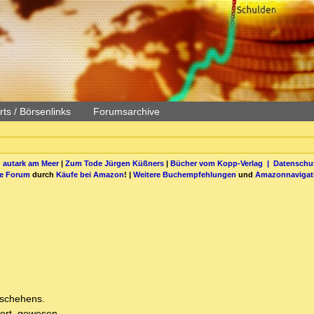
ts / Börsenlinks
Forumsarchive
 autark am Meer
|
Zum Tode Jürgen Küßners
|
Bücher vom Kopp-Verlag |
Datenschut
be Forum
durch
Käufe bei Amazon
! |
Weitere Buchempfehlungen
und
Amazonnavigat
eschehens.
iert, gewesen.