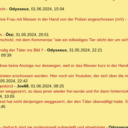
cht
-
Odysseus
,
01.06.2024, 15:04
 eine Frau mit Messer in der Hand von der Polizei angeschossen (mV)
-
rn
-
Ötzi
,
31.05.2024, 20:51
chickt, mit dem Kommentar "wie ein tollwütiges Tier sticht der um sich"
ig der Täter ins Bild !!
-
Odysseus
,
31.05.2024, 22:21
 09:39
 Hose keine Anzeige nur deswegen, weil er das Messer kurz in der Hand
isten erschossen worden. Hier noch ein Youtuber, der sich über die me
.05.2024, 22:42
gestürzt
-
Joe68
,
01.06.2024, 08:25
ter weggezerrt, so dass jener wieder frei wurde und ihn dann hinterrü
4, 10:05
lizist hat nicht denjenigen weggezerrt, der den Täter überwältigt hatte.
:45
dadurch sind sie professionell aufgestellt und abgehärtet
-
Odysseu