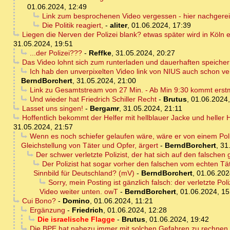
01.06.2024, 12:49
Link zum besprochenen Video vergessen - hier nachgerei
Die Politik reagiert,
-
aliter
,
01.06.2024, 17:39
Liegen die Nerven der Polizei blank? etwas später wird in Köln
31.05.2024, 19:51
...der Polizei???
-
Reffke
,
31.05.2024, 20:27
Das Video lohnt sich zum runterladen und dauerhaften speiche
Ich hab den unverpixelten Video link von NIUS auch schon vers
BerndBorchert
,
31.05.2024, 21:00
Link zu Gesamtstream von 27 Min. - Ab Min 9:30 kommt erstmal
Und wieder hat Friedrich Schiller Recht
-
Brutus
,
01.06.2024,
Lasset uns singen!
-
Bergamr
,
31.05.2024, 21:11
Hoffentlich bekommt der Helfer mit hellblauer Jacke und heller
31.05.2024, 21:57
Wenn es noch schiefer gelaufen wäre, wäre er von einem Poliz
Gleichstellung von Täter und Opfer, ärgert
-
BerndBorchert
,
31
Der schwer verletzte Polizist, der hat sich auf den falschen 
Der Polizist hat sogar vorher den falschen vom echten Tä
Sinnbild für Deutschland? (mV)
-
BerndBorchert
,
01.06.202
Sorry, mein Posting ist gänzlich falsch: der verletzte Po
Video weiter unten. owT
-
BerndBorchert
,
01.06.2024, 15
Cui Bono?
-
Domino
,
01.06.2024, 11:21
Ergänzung
-
Friedrich
,
01.06.2024, 12:28
Die israelische Flagge
-
Brutus
,
01.06.2024, 19:42
Die BPE hat nahezu immer mit solchen Gefahren zu rechnen - 