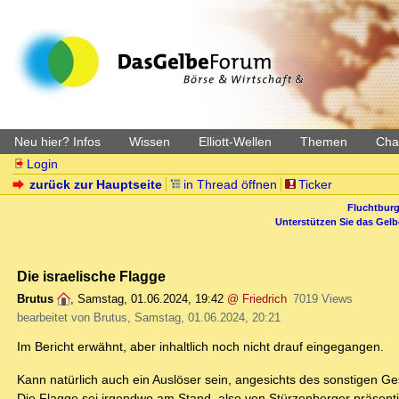
Neu hier? Infos
Wissen
Elliott-Wellen
Themen
Char
Login
zurück zur Hauptseite
in Thread öffnen
Ticker
Fluchtburg
Unterstützen Sie das Gel
Die israelische Flagge
Brutus
,
Samstag, 01.06.2024, 19:42
@ Friedrich
7019 Views
bearbeitet von Brutus, Samstag, 01.06.2024, 20:21
Im Bericht erwähnt, aber inhaltlich noch nicht drauf eingegangen.
Kann natürlich auch ein Auslöser sein, angesichts des sonstigen G
Die Flagge sei irgendwo am Stand, also von Stürzenberger präsent