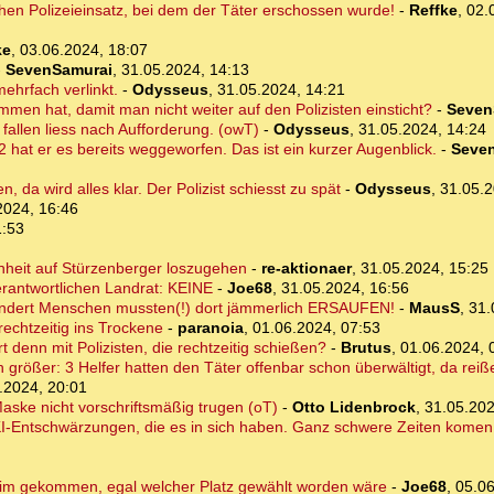
chen Polizeieinsatz, bei dem der Täter erschossen wurde!
-
Reffke
,
02.
ke
,
03.06.2024, 18:07
-
SevenSamurai
,
31.05.2024, 14:13
mehrfach verlinkt.
-
Odysseus
,
31.05.2024, 14:21
men hat, damit man nicht weiter auf den Polizisten einsticht?
-
Seven
 fallen liess nach Aufforderung. (owT)
-
Odysseus
,
31.05.2024, 14:24
2 hat er es bereits weggeworfen. Das ist ein kurzer Augenblick.
-
Seve
, da wird alles klar. Der Polizist schiesst zu spät
-
Odysseus
,
31.05.2
2024, 16:46
1:53
enheit auf Stürzenberger loszugehen
-
re-aktionaer
,
31.05.2024, 15:25
erantwortlichen Landrat: KEINE
-
Joe68
,
31.05.2024, 16:56
dert Menschen mussten(!) dort jämmerlich ERSAUFEN!
-
MausS
,
31.
echtzeitig ins Trockene
-
paranoia
,
01.06.2024, 07:53
rt denn mit Polizisten, die rechtzeitig schießen?
-
Brutus
,
01.06.2024, 
rößer: 3 Helfer hatten den Täter offenbar schon überwältigt, da reißen
.2024, 20:01
ske nicht vorschriftsmäßig trugen (oT)
-
Otto Lidenbrock
,
31.05.202
I-Entschwärzungen, die es in sich haben. Ganz schwere Zeiten komen 
im gekommen, egal welcher Platz gewählt worden wäre
-
Joe68
,
05.06