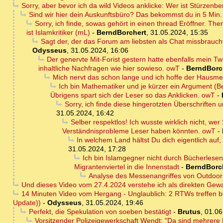
Sorry, aber bevor ich da wild Videos anklicke: Wer ist Stürzenb
Sind wir hier dein Auskunftsbüro? Das bekommst du in 5 Min. s
Sorry, ich finde, sowas gehört in einen thread Eröffner. T
ist Islamkritiker (mL)
-
BerndBorchert
,
31.05.2024, 15:35
Sagt der, der das Forum am liebsten als Chat missbrauc
Odysseus
,
31.05.2024, 16:06
Der genervte Mit-Forist gestern hatte ebenfalls mein Tw
inhaltliche Nachfragen wie hier sowieso. owT
-
BerndBorc
Mich nervt das schon lange und ich hoffe der Hausme
Ich bin Mathematiker und je kürzer ein Argument (Be
Übrigens spart sich der Leser so das Anklicken. owT
-
Sorry, ich finde diese hingerotzten Überschriften u
31.05.2024, 16:42
Selber respektlos! Ich wusste wirklich nicht, we
Verständnisprobleme Leser haben könnten. owT
-
In welchem Land hältst Du dich eigentlich auf,
31.05.2024, 17:28
Ich bin Islamgegner nicht durch Bücherles
Migrantenviertel in die Innenstadt
-
BerndBorc
Analyse des Messenangriffes von Outdoo
Und dieses Video vom 27.4.2024 verstehe ich als direkten Gewa
14 Minuten Video vom Hergang - Unglaublich: 2 RTWs treffen be
Update))
-
Odysseus
,
31.05.2024, 19:46
Perfekt, die Spekulation von soeben bestätigt
-
Brutus
,
01.06
Vorsitzender Polizeigewerkschaft Wendt: "Da sind mehrere 