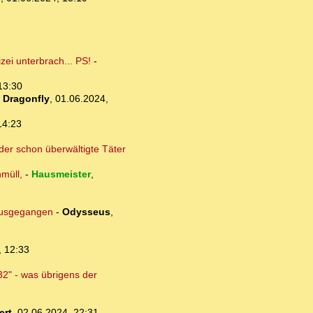
ei unterbrach... PS!
-
13:30
-
Dragonfly
,
01.06.2024,
14:23
der schon überwältigte Täter
müll,
-
Hausmeister
,
 ausgegangen
-
Odysseus
,
, 12:33
32" - was übrigens der
ert
,
02.06.2024, 22:31