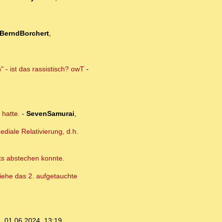
BerndBorchert
,
 - ist das rassistisch? owT
-
 hatte.
-
SevenSamurai
,
diale Relativierung, d.h.
cks abstechen konnte.
 Siehe das 2. aufgetauchte
s
,
01.06.2024, 13:19