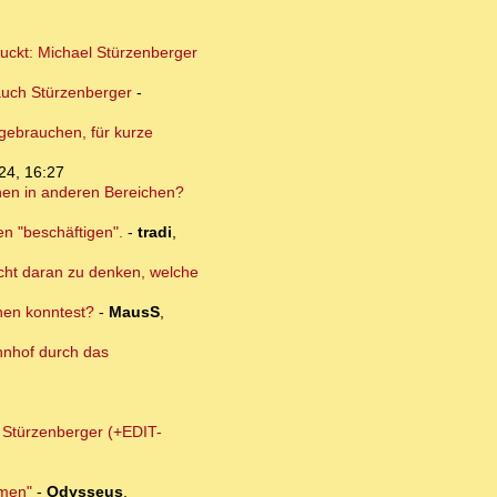
guckt: Michael Stürzenberger
auch Stürzenberger
-
 gebrauchen, für kurze
24, 16:27
onen in anderen Bereichen?
en "beschäftigen".
-
tradi
,
nicht daran zu denken, welche
dnen konntest?
-
MausS
,
hnhof durch das
m Stürzenberger (+EDIT-
lmen"
-
Odysseus
,