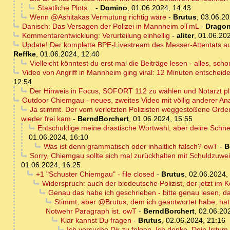
Staatliche Plots...
-
Domino
,
01.06.2024, 14:43
Wenn @Ashitakas Vermutung richtig wäre
-
Brutus
,
03.06.20
Danisch: Das Versagen der Polizei in Mannheim oTmL
-
Dragon
Kommentarentwicklung: Verurteilung einhellig
-
aliter
,
01.06.202
Update! Der komplette BPE-Livestream des Messer-Attentats auf
Reffke
,
01.06.2024, 12:40
Vielleicht könntest du erst mal die Beiträge lesen - alles, sch
Video von Angriff in Mannheim ging viral: 12 Minuten entscheid
12:54
Der Hinweis in Focus, SOFORT 112 zu wählen und Notarzt plu
Outdoor Chiemgau - neues, zweites Video mit völlig anderer An
Ja stimmt. Der vom verletzten Polizisten weggestoßene Order
wieder frei kam
-
BerndBorchert
,
01.06.2024, 15:55
Entschuldige meine drastische Wortwahl, aber deine Schne
01.06.2024, 16:10
Was ist denn grammatisch oder inhaltlich falsch? owT
-
B
Sorry, Chiemgau sollte sich mal zurückhalten mit Schuldzuwe
01.06.2024, 16:25
+1 "Schuster Chiemgau" - file closed
-
Brutus
,
02.06.2024,
Widerspruch: auch der biodeutsche Polizist, der jetzt im K
Genau das habe ich geschrieben - bitte genau lesen, d
Stimmt, aber @Brutus, dem ich geantwortet habe, hatte
Notwehr Paragraph ist. owT
-
BerndBorchert
,
02.06.20
Klar kannst Du fragen
-
Brutus
,
02.06.2024, 21:16
Ich versuche Dir zu folgen. Ich denke, Dein Irrtum