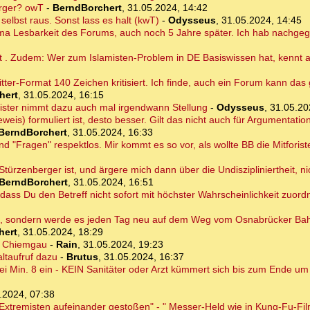
erger? owT
-
BerndBorchert
,
31.05.2024, 14:42
elbst raus. Sonst lass es halt (kwT)
-
Odysseus
,
31.05.2024, 14:45
hema Lesbarkeit des Forums, auch noch 5 Jahre später. Ich hab nachge
ht . Zudem: Wer zum Islamisten-Problem in DE Basiswissen hat, kennt 
itter-Format 140 Zeichen kritisiert. Ich finde, auch ein Forum kann das
hert
,
31.05.2024, 16:15
ister nimmt dazu auch mal irgendwann Stellung
-
Odysseus
,
31.05.20
weis) formuliert ist, desto besser. Gilt das nicht auch für Argumentati
BerndBorchert
,
31.05.2024, 16:33
nd "Fragen" respektlos. Mir kommt es so vor, als wollte BB die Mitforist
r Stürzenberger ist, und ärgere mich dann über die Undiszipliniertheit, 
BerndBorchert
,
31.05.2024, 16:51
 dass Du den Betreff nicht sofort mit höchster Wahrscheinlichkeit zuor
en, sondern werde es jeden Tag neu auf dem Weg vom Osnabrücker Ba
hert
,
31.05.2024, 18:29
r Chiemgau
-
Rain
,
31.05.2024, 19:23
ltaufruf dazu
-
Brutus
,
31.05.2024, 16:37
i Min. 8 ein - KEIN Sanitäter oder Arzt kümmert sich bis zum Ende u
.2024, 07:38
Extremisten aufeinander gestoßen" - " Messer-Held wie in Kung-Fu-Fi