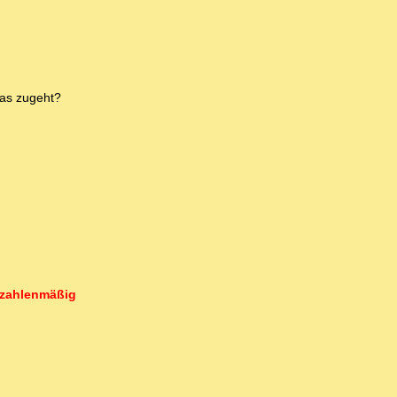
ras zugeht?
h zahlenmäßig