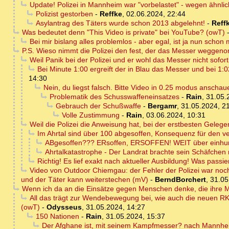
Update! Polizei in Mannheim war "vorbelastet" - wegen ähnli
Polizist gestorben
-
Reffke
,
02.06.2024, 22:44
Asylantrag des Täters wurde schon 2013 abgelehnt!
-
Reff
Was bedeutet denn "This Video is private" bei YouTube? (owT)
Bei mir bislang alles problemlos - aber egal, ist ja nun schon 
P.S. Wieso nimmt die Polizei den fest, der das Messer weggenom
Weil Panik bei der Polizei und er wohl das Messer nicht sofort
Bei Minute 1:00 ergreift der in Blau das Messer und bei 1:0
14:30
Nein, du liegst falsch. Bitte Video in 0.25 modus anschauen
Problematik des Schusswaffeneinsatzes
-
Rain
,
31.05.
Gebrauch der Schußwaffe
-
Bergamr
,
31.05.2024, 2
Volle Zustimmung
-
Rain
,
03.06.2024, 10:31
Weil die Polizei die Anweisung hat, bei der erstbesten Geleg
Im Ahrtal sind über 100 abgesoffen, Konsequenz für den v
ABgesoffen??? ERsoffen, ERSOFFEN! WEIT über einhun
Ahrtalkatastrophe - Der Landrat brachte sein Schäfchen r
Richtig! Es lief exakt nach aktueller Ausbildung! Was passie
Video von Outdoor Chiemgau: der Fehler der Polizei war noch g
und der Täter kann weiterstechen (mV)
-
BerndBorchert
,
31.05
Wenn ich da an die Einsätze gegen Menschen denke, die ihre Ma
All das trägt zur Wendebewegung bei, wie auch die neuen RK
(owT)
-
Odysseus
,
31.05.2024, 14:27
150 Nationen
-
Rain
,
31.05.2024, 15:37
Der Afghane ist, mit seinem Kampfmesser? nach Mannhe