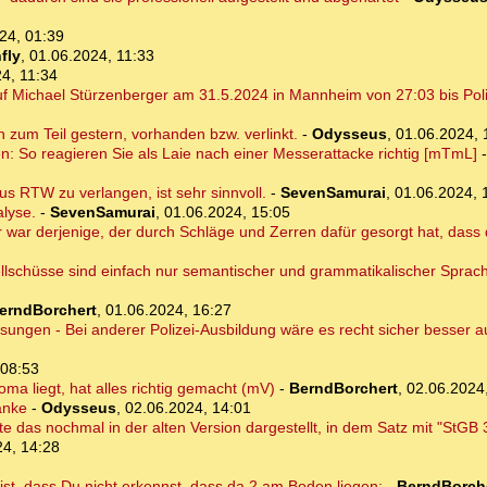
24, 01:39
fly
,
01.06.2024, 11:33
4, 11:34
 Michael Stürzenberger am 31.5.2024 in Mannheim von 27:03 bis Poliz
on zum Teil gestern, vorhanden bzw. verlinkt.
-
Odysseus
,
01.06.2024, 
en: So reagieren Sie als Laie nach einer Messerattacke richtig [mTmL]
s RTW zu verlangen, ist sehr sinnvoll.
-
SevenSamurai
,
01.06.2024, 
alyse.
-
SevenSamurai
,
01.06.2024, 15:05
 war derjenige, der durch Schläge und Zerren dafür gesorgt hat, dass 
llschüsse sind einfach nur semantischer und grammatikalischer Sprach
erndBorchert
,
01.06.2024, 16:27
isungen - Bei anderer Polizei-Ausbildung wäre es recht sicher besser
 08:53
oma liegt, hat alles richtig gemacht (mV)
-
BerndBorchert
,
02.06.2024
anke
-
Odysseus
,
02.06.2024, 14:01
 das nochmal in der alten Version dargestellt, in dem Satz mit "StGB 
24, 14:28
 ist, dass Du nicht erkennst, dass da 2 am Boden liegen:
-
BerndBorch