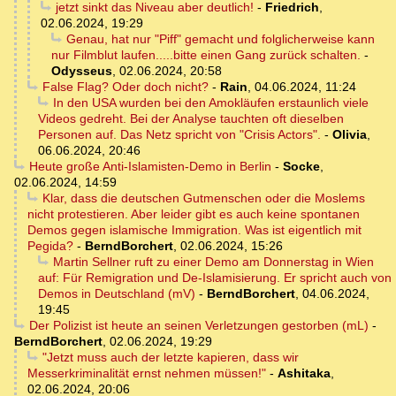
jetzt sinkt das Niveau aber deutlich!
-
Friedrich
,
02.06.2024, 19:29
Genau, hat nur "Piff" gemacht und folglicherweise kann
nur Filmblut laufen.....bitte einen Gang zurück schalten.
-
Odysseus
,
02.06.2024, 20:58
False Flag? Oder doch nicht?
-
Rain
,
04.06.2024, 11:24
In den USA wurden bei den Amokläufen erstaunlich viele
Videos gedreht. Bei der Analyse tauchten oft dieselben
Personen auf. Das Netz spricht von "Crisis Actors".
-
Olivia
,
06.06.2024, 20:46
Heute große Anti-Islamisten-Demo in Berlin
-
Socke
,
02.06.2024, 14:59
Klar, dass die deutschen Gutmenschen oder die Moslems
nicht protestieren. Aber leider gibt es auch keine spontanen
Demos gegen islamische Immigration. Was ist eigentlich mit
Pegida?
-
BerndBorchert
,
02.06.2024, 15:26
Martin Sellner ruft zu einer Demo am Donnerstag in Wien
auf: Für Remigration und De-Islamisierung. Er spricht auch von
Demos in Deutschland (mV)
-
BerndBorchert
,
04.06.2024,
19:45
Der Polizist ist heute an seinen Verletzungen gestorben (mL)
-
BerndBorchert
,
02.06.2024, 19:29
"Jetzt muss auch der letzte kapieren, dass wir
Messerkriminalität ernst nehmen müssen!"
-
Ashitaka
,
02.06.2024, 20:06