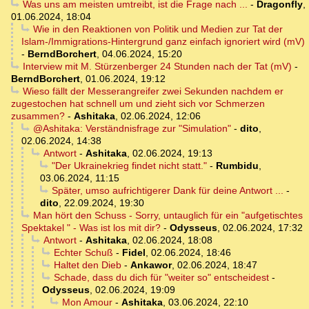
Was uns am meisten umtreibt, ist die Frage nach ...
-
Dragonfly
,
01.06.2024, 18:04
Wie in den Reaktionen von Politik und Medien zur Tat der
Islam-/Immigrations-Hintergrund ganz einfach ignoriert wird (mV)
-
BerndBorchert
,
04.06.2024, 15:20
Interview mit M. Stürzenberger 24 Stunden nach der Tat (mV)
-
BerndBorchert
,
01.06.2024, 19:12
Wieso fällt der Messerangreifer zwei Sekunden nachdem er
zugestochen hat schnell um und zieht sich vor Schmerzen
zusammen?
-
Ashitaka
,
02.06.2024, 12:06
@Ashitaka: Verständnisfrage zur "Simulation"
-
dito
,
02.06.2024, 14:38
Antwort
-
Ashitaka
,
02.06.2024, 19:13
"Der Ukrainekrieg findet nicht statt."
-
Rumbidu
,
03.06.2024, 11:15
Später, umso aufrichtigerer Dank für deine Antwort ...
-
dito
,
22.09.2024, 19:30
Man hört den Schuss - Sorry, untauglich für ein "aufgetischtes
Spektakel " - Was ist los mit dir?
-
Odysseus
,
02.06.2024, 17:32
Antwort
-
Ashitaka
,
02.06.2024, 18:08
Echter Schuß
-
Fidel
,
02.06.2024, 18:46
Haltet den Dieb
-
Ankawor
,
02.06.2024, 18:47
Schade, dass du dich für "weiter so" entscheidest
-
Odysseus
,
02.06.2024, 19:09
Mon Amour
-
Ashitaka
,
03.06.2024, 22:10