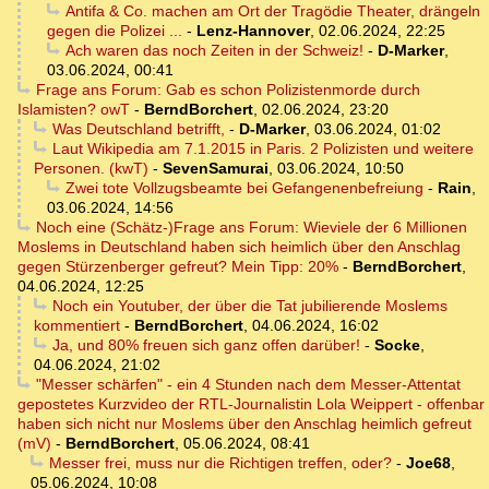
Antifa & Co. machen am Ort der Tragödie Theater, drängeln
gegen die Polizei ...
-
Lenz-Hannover
,
02.06.2024, 22:25
Ach waren das noch Zeiten in der Schweiz!
-
D-Marker
,
03.06.2024, 00:41
Frage ans Forum: Gab es schon Polizistenmorde durch
Islamisten? owT
-
BerndBorchert
,
02.06.2024, 23:20
Was Deutschland betrifft,
-
D-Marker
,
03.06.2024, 01:02
Laut Wikipedia am 7.1.2015 in Paris. 2 Polizisten und weitere
Personen. (kwT)
-
SevenSamurai
,
03.06.2024, 10:50
Zwei tote Vollzugsbeamte bei Gefangenenbefreiung
-
Rain
,
03.06.2024, 14:56
Noch eine (Schätz-)Frage ans Forum: Wieviele der 6 Millionen
Moslems in Deutschland haben sich heimlich über den Anschlag
gegen Stürzenberger gefreut? Mein Tipp: 20%
-
BerndBorchert
,
04.06.2024, 12:25
Noch ein Youtuber, der über die Tat jubilierende Moslems
kommentiert
-
BerndBorchert
,
04.06.2024, 16:02
Ja, und 80% freuen sich ganz offen darüber!
-
Socke
,
04.06.2024, 21:02
"Messer schärfen" - ein 4 Stunden nach dem Messer-Attentat
gepostetes Kurzvideo der RTL-Journalistin Lola Weippert - offenbar
haben sich nicht nur Moslems über den Anschlag heimlich gefreut
(mV)
-
BerndBorchert
,
05.06.2024, 08:41
Messer frei, muss nur die Richtigen treffen, oder?
-
Joe68
,
05.06.2024, 10:08