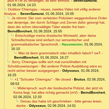
plus RTW zu verlangen, ist sehr sinnvoll.
-
SevenSamurai
,
01.06.2024, 14:23
Outdoor Chiemgau - neues, zweites Video mit völlig anderer
Analyse.
-
SevenSamurai
,
01.06.2024, 15:05
Ja stimmt. Der vom verletzten Polizisten weggestoßene Order
war derjenige, der durch Schläge und Zerren dafür gesorgt hat,
dass der schon überwältigte Täter wieder frei kam
-
BerndBorchert
,
01.06.2024, 15:55
Entschuldige meine drastische Wortwahl, aber deine
Schnellschüsse sind einfach nur semantischer und
grammatikalischer Sprachmüll,
-
Hausmeister
,
01.06.2024,
16:10
Was ist denn grammatisch oder inhaltlich falsch? owT
-
BerndBorchert
,
01.06.2024, 16:27
Sorry, Chiemgau sollte sich mal zurückhalten mit
Schuldzuweisungen - Bei anderer Polizei-Ausbildung wäre es
recht sicher besser ausgegangen
-
Odysseus
,
01.06.2024,
16:25
+1 "Schuster Chiemgau" - file closed
-
Brutus
,
02.06.2024,
08:53
Widerspruch: auch der biodeutsche Polizist, der jetzt im
Koma liegt, hat alles richtig gemacht (mV)
-
BerndBorchert
,
02.06.2024, 12:33
Genau das habe ich geschrieben - bitte genau lesen,
danke
-
Odysseus
,
02.06.2024, 14:01