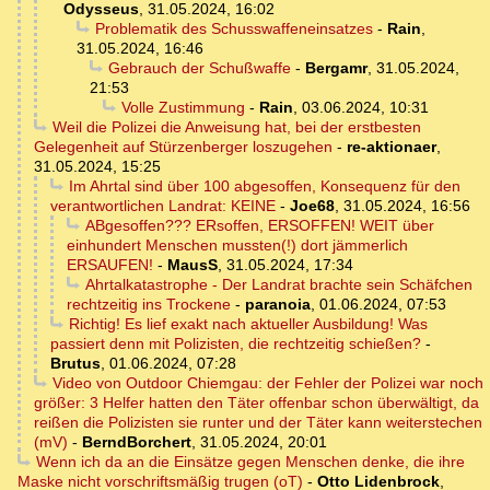
Odysseus
,
31.05.2024, 16:02
Problematik des Schusswaffeneinsatzes
-
Rain
,
31.05.2024, 16:46
Gebrauch der Schußwaffe
-
Bergamr
,
31.05.2024,
21:53
Volle Zustimmung
-
Rain
,
03.06.2024, 10:31
Weil die Polizei die Anweisung hat, bei der erstbesten
Gelegenheit auf Stürzenberger loszugehen
-
re-aktionaer
,
31.05.2024, 15:25
Im Ahrtal sind über 100 abgesoffen, Konsequenz für den
verantwortlichen Landrat: KEINE
-
Joe68
,
31.05.2024, 16:56
ABgesoffen??? ERsoffen, ERSOFFEN! WEIT über
einhundert Menschen mussten(!) dort jämmerlich
ERSAUFEN!
-
MausS
,
31.05.2024, 17:34
Ahrtalkatastrophe - Der Landrat brachte sein Schäfchen
rechtzeitig ins Trockene
-
paranoia
,
01.06.2024, 07:53
Richtig! Es lief exakt nach aktueller Ausbildung! Was
passiert denn mit Polizisten, die rechtzeitig schießen?
-
Brutus
,
01.06.2024, 07:28
Video von Outdoor Chiemgau: der Fehler der Polizei war noch
größer: 3 Helfer hatten den Täter offenbar schon überwältigt, da
reißen die Polizisten sie runter und der Täter kann weiterstechen
(mV)
-
BerndBorchert
,
31.05.2024, 20:01
Wenn ich da an die Einsätze gegen Menschen denke, die ihre
Maske nicht vorschriftsmäßig trugen (oT)
-
Otto Lidenbrock
,