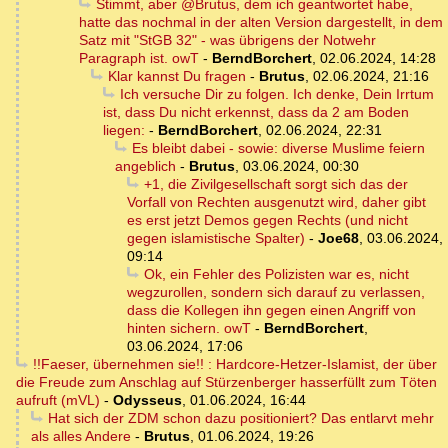
Stimmt, aber @Brutus, dem ich geantwortet habe,
hatte das nochmal in der alten Version dargestellt, in dem
Satz mit "StGB 32" - was übrigens der Notwehr
Paragraph ist. owT
-
BerndBorchert
,
02.06.2024, 14:28
Klar kannst Du fragen
-
Brutus
,
02.06.2024, 21:16
Ich versuche Dir zu folgen. Ich denke, Dein Irrtum
ist, dass Du nicht erkennst, dass da 2 am Boden
liegen:
-
BerndBorchert
,
02.06.2024, 22:31
Es bleibt dabei - sowie: diverse Muslime feiern
angeblich
-
Brutus
,
03.06.2024, 00:30
+1, die Zivilgesellschaft sorgt sich das der
Vorfall von Rechten ausgenutzt wird, daher gibt
es erst jetzt Demos gegen Rechts (und nicht
gegen islamistische Spalter)
-
Joe68
,
03.06.2024,
09:14
Ok, ein Fehler des Polizisten war es, nicht
wegzurollen, sondern sich darauf zu verlassen,
dass die Kollegen ihn gegen einen Angriff von
hinten sichern. owT
-
BerndBorchert
,
03.06.2024, 17:06
!!Faeser, übernehmen sie!! : Hardcore-Hetzer-Islamist, der über
die Freude zum Anschlag auf Stürzenberger hasserfüllt zum Töten
aufruft (mVL)
-
Odysseus
,
01.06.2024, 16:44
Hat sich der ZDM schon dazu positioniert? Das entlarvt mehr
als alles Andere
-
Brutus
,
01.06.2024, 19:26