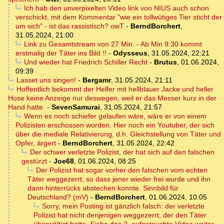
Ich hab den unverpixelten Video link von NIUS auch schon
verschickt, mit dem Kommentar "wie ein tollwütiges Tier sticht der
um sich" - ist das rassistisch? owT
-
BerndBorchert
,
31.05.2024, 21:00
Link zu Gesamtstream von 27 Min. - Ab Min 9:30 kommt
erstmalig der Täter ins Bild !!
-
Odysseus
,
31.05.2024, 22:21
Und wieder hat Friedrich Schiller Recht
-
Brutus
,
01.06.2024,
09:39
Lasset uns singen!
-
Bergamr
,
31.05.2024, 21:11
Hoffentlich bekommt der Helfer mit hellblauer Jacke und heller
Hose keine Anzeige nur deswegen, weil er das Messer kurz in der
Hand hatte.
-
SevenSamurai
,
31.05.2024, 21:57
Wenn es noch schiefer gelaufen wäre, wäre er von einem
Polizisten erschossen worden. Hier noch ein Youtuber, der sich
über die mediale Relativierung, d.h. Gleichstellung von Täter und
Opfer, ärgert
-
BerndBorchert
,
31.05.2024, 22:42
Der schwer verletzte Polizist, der hat sich auf den falschen
gestürzt
-
Joe68
,
01.06.2024, 08:25
Der Polizist hat sogar vorher den falschen vom echten
Täter weggezerrt, so dass jener wieder frei wurde und ihn
dann hinterrücks abstechen konnte. Sinnbild für
Deutschland? (mV)
-
BerndBorchert
,
01.06.2024, 10:05
Sorry, mein Posting ist gänzlich falsch: der verletzte
Polizist hat nicht denjenigen weggezerrt, der den Täter