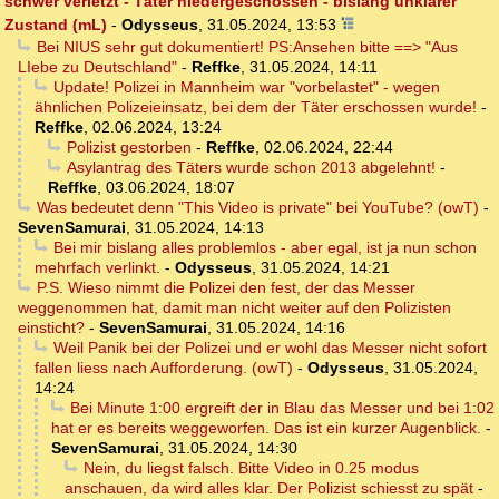
schwer verletzt - Täter niedergeschossen - bislang unklarer
Zustand (mL)
-
Odysseus
,
31.05.2024, 13:53
Bei NIUS sehr gut dokumentiert! PS:Ansehen bitte ==> "Aus
LIebe zu Deutschland"
-
Reffke
,
31.05.2024, 14:11
Update! Polizei in Mannheim war "vorbelastet" - wegen
ähnlichen Polizeieinsatz, bei dem der Täter erschossen wurde!
-
Reffke
,
02.06.2024, 13:24
Polizist gestorben
-
Reffke
,
02.06.2024, 22:44
Asylantrag des Täters wurde schon 2013 abgelehnt!
-
Reffke
,
03.06.2024, 18:07
Was bedeutet denn "This Video is private" bei YouTube? (owT)
-
SevenSamurai
,
31.05.2024, 14:13
Bei mir bislang alles problemlos - aber egal, ist ja nun schon
mehrfach verlinkt.
-
Odysseus
,
31.05.2024, 14:21
P.S. Wieso nimmt die Polizei den fest, der das Messer
weggenommen hat, damit man nicht weiter auf den Polizisten
einsticht?
-
SevenSamurai
,
31.05.2024, 14:16
Weil Panik bei der Polizei und er wohl das Messer nicht sofort
fallen liess nach Aufforderung. (owT)
-
Odysseus
,
31.05.2024,
14:24
Bei Minute 1:00 ergreift der in Blau das Messer und bei 1:02
hat er es bereits weggeworfen. Das ist ein kurzer Augenblick.
-
SevenSamurai
,
31.05.2024, 14:30
Nein, du liegst falsch. Bitte Video in 0.25 modus
anschauen, da wird alles klar. Der Polizist schiesst zu spät
-