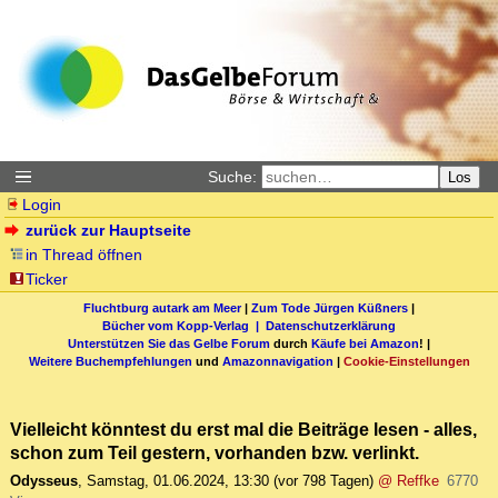
Suche:
Los
Login
zurück zur Hauptseite
in Thread öffnen
Ticker
Fluchtburg autark am Meer
|
Zum Tode Jürgen Küßners
|
Bücher vom Kopp-Verlag |
Datenschutzerklärung
Unterstützen Sie das Gelbe Forum
durch
Käufe bei Amazon
! |
Weitere Buchempfehlungen
und
Amazonnavigation
|
Cookie-Einstellungen
Vielleicht könntest du erst mal die Beiträge lesen - alles,
schon zum Teil gestern, vorhanden bzw. verlinkt.
Odysseus
,
Samstag, 01.06.2024, 13:30
(vor 798 Tagen)
@ Reffke
6770