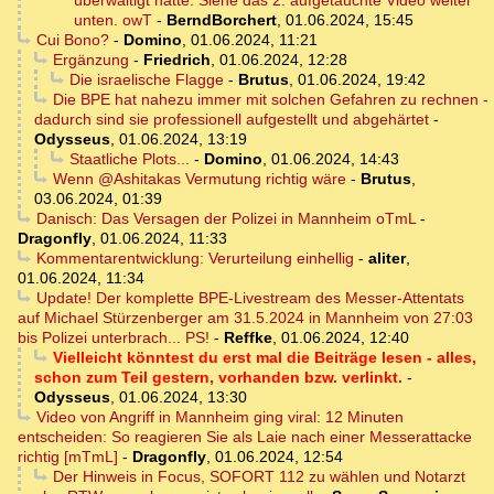
überwältigt hatte. Siehe das 2. aufgetauchte Video weiter
unten. owT
-
BerndBorchert
,
01.06.2024, 15:45
Cui Bono?
-
Domino
,
01.06.2024, 11:21
Ergänzung
-
Friedrich
,
01.06.2024, 12:28
Die israelische Flagge
-
Brutus
,
01.06.2024, 19:42
Die BPE hat nahezu immer mit solchen Gefahren zu rechnen -
dadurch sind sie professionell aufgestellt und abgehärtet
-
Odysseus
,
01.06.2024, 13:19
Staatliche Plots...
-
Domino
,
01.06.2024, 14:43
Wenn @Ashitakas Vermutung richtig wäre
-
Brutus
,
03.06.2024, 01:39
Danisch: Das Versagen der Polizei in Mannheim oTmL
-
Dragonfly
,
01.06.2024, 11:33
Kommentarentwicklung: Verurteilung einhellig
-
aliter
,
01.06.2024, 11:34
Update! Der komplette BPE-Livestream des Messer-Attentats
auf Michael Stürzenberger am 31.5.2024 in Mannheim von 27:03
bis Polizei unterbrach... PS!
-
Reffke
,
01.06.2024, 12:40
Vielleicht könntest du erst mal die Beiträge lesen - alles,
schon zum Teil gestern, vorhanden bzw. verlinkt.
-
Odysseus
,
01.06.2024, 13:30
Video von Angriff in Mannheim ging viral: 12 Minuten
entscheiden: So reagieren Sie als Laie nach einer Messerattacke
richtig [mTmL]
-
Dragonfly
,
01.06.2024, 12:54
Der Hinweis in Focus, SOFORT 112 zu wählen und Notarzt