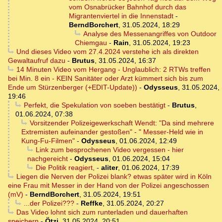
vom Osnabrücker Bahnhof durch das
Migrantenviertel in die Innenstadt
-
BerndBorchert
,
31.05.2024, 18:29
Analyse des Messenangriffes von Outdoor
Chiemgau
-
Rain
,
31.05.2024, 19:23
Und dieses Video vom 27.4.2024 verstehe ich als direkten
Gewaltaufruf dazu
-
Brutus
,
31.05.2024, 16:37
14 Minuten Video vom Hergang - Unglaublich: 2 RTWs treffen
bei Min. 8 ein - KEIN Sanitäter oder Arzt kümmert sich bis zum
Ende um Stürzenberger (+EDIT-Update))
-
Odysseus
,
31.05.2024,
19:46
Perfekt, die Spekulation von soeben bestätigt
-
Brutus
,
01.06.2024, 07:38
Vorsitzender Polizeigewerkschaft Wendt: "Da sind mehrere
Extremisten aufeinander gestoßen" - " Messer-Held wie in
Kung-Fu-Filmen"
-
Odysseus
,
01.06.2024, 12:49
Link zum besprochenen Video vergessen - hier
nachgereicht
-
Odysseus
,
01.06.2024, 15:04
Die Politik reagiert,
-
aliter
,
01.06.2024, 17:39
Liegen die Nerven der Polizei blank? etwas später wird in Köln
eine Frau mit Messer in der Hand von der Polizei angeschossen
(mV)
-
BerndBorchert
,
31.05.2024, 19:51
...der Polizei???
-
Reffke
,
31.05.2024, 20:27
Das Video lohnt sich zum runterladen und dauerhaften
speichern
-
Ötzi
,
31.05.2024, 20:51