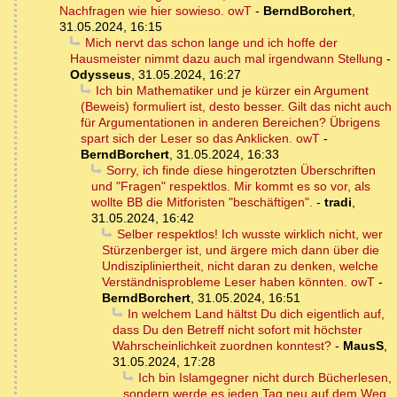
Nachfragen wie hier sowieso. owT
-
BerndBorchert
,
31.05.2024, 16:15
Mich nervt das schon lange und ich hoffe der
Hausmeister nimmt dazu auch mal irgendwann Stellung
-
Odysseus
,
31.05.2024, 16:27
Ich bin Mathematiker und je kürzer ein Argument
(Beweis) formuliert ist, desto besser. Gilt das nicht auch
für Argumentationen in anderen Bereichen? Übrigens
spart sich der Leser so das Anklicken. owT
-
BerndBorchert
,
31.05.2024, 16:33
Sorry, ich finde diese hingerotzten Überschriften
und "Fragen" respektlos. Mir kommt es so vor, als
wollte BB die Mitforisten "beschäftigen".
-
tradi
,
31.05.2024, 16:42
Selber respektlos! Ich wusste wirklich nicht, wer
Stürzenberger ist, und ärgere mich dann über die
Undiszipliniertheit, nicht daran zu denken, welche
Verständnisprobleme Leser haben könnten. owT
-
BerndBorchert
,
31.05.2024, 16:51
In welchem Land hältst Du dich eigentlich auf,
dass Du den Betreff nicht sofort mit höchster
Wahrscheinlichkeit zuordnen konntest?
-
MausS
,
31.05.2024, 17:28
Ich bin Islamgegner nicht durch Bücherlesen,
sondern werde es jeden Tag neu auf dem Weg