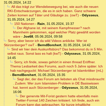
31.05.2024, 14:22
All das trägt zur Wendebewegung bei, wie auch die neuen
RKI-Entschwärzungen, die es in sich haben. Ganz schwere
Zeiten komen auf Täter und Gläubige zu. (owT)
-
Odysseus
,
31.05.2024, 14:27
150 Nationen
-
Rain
,
31.05.2024, 15:37
Der Afghane ist, mit seinem Kampfmesser? nach
Mannheim gekommen, egal welcher Platz gewählt worden
wäre
-
Joe68
,
05.06.2024, 09:58
Sorry, aber bevor ich da wild Videos anklicke: Wer ist
Stürzenberger? owT
-
BerndBorchert
,
31.05.2024, 14:42
Sind wir hier dein Auskunftsbüro? Das bekommst du in 5 Min.
selbst raus. Sonst lass es halt (kwT)
-
Odysseus
,
31.05.2024,
14:45
Sorry, ich finde, sowas gehört in einen thread Eröffner.
Thema Lesbarkeit des Forums, auch noch 5 Jahre später. Ich
hab nachgeguckt: Michael Stürzenberger ist Islamkritiker (mL)
-
BerndBorchert
,
31.05.2024, 15:35
Sagt der, der das Forum am liebsten als Chat missbraucht
. Zudem: Wer zum Islamisten-Problem in DE Basiswissen
hat, kennt auch Stürzenberger
-
Odysseus
,
31.05.2024,
16:06
Der genervte Mit-Forist gestern hatte ebenfalls mein
Twitter-Format 140 Zeichen kritisiert. Ich finde, auch ein
Forum kann das gebrauchen, für kurze inhaltliche