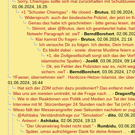
Sorry, Chiemgau sollte sich mal zurückhalten mit Schuldzuwe
01.06.2024, 16:25
+1 "Schuster Chiemgau" - file closed
-
Brutus
,
02.06.2024,
Widerspruch: auch der biodeutsche Polizist, der jetzt im K
Genau das habe ich geschrieben - bitte genau lesen, d
Stimmt, aber @Brutus, dem ich geantwortet habe, hatte
Notwehr Paragraph ist. owT
-
BerndBorchert
,
02.06.20
Klar kannst Du fragen
-
Brutus
,
02.06.2024, 21:16
Ich versuche Dir zu folgen. Ich denke, Dein Irrtum
Es bleibt dabei - sowie: diverse Muslime feiern 
+1, die Zivilgesellschaft sorgt sich das der V
islamistische Spalter)
-
Joe68
,
03.06.2024, 09:1
Ok, ein Fehler des Polizisten war es, nicht we
sichern. owT
-
BerndBorchert
,
03.06.2024, 17:
!!Faeser, übernehmen sie!! : Hardcore-Hetzer-Islamist, der übe
01.06.2024, 16:44
Hat sich der ZDM schon dazu positioniert? Das entlarvt mehr 
Was uns am meisten umtreibt, ist die Frage nach ...
-
Dragonfl
Wie in den Reaktionen von Politik und Medien zur Tat der Isl
Interview mit M. Stürzenberger 24 Stunden nach der Tat (mV)
-
Wieso fällt der Messerangreifer zwei Sekunden nachdem er zu
@Ashitaka: Verständnisfrage zur "Simulation"
-
dito
,
02.06.20
Antwort
-
Ashitaka
,
02.06.2024, 19:13
"Der Ukrainekrieg findet nicht statt."
-
Rumbidu
,
03.06.20
Später, umso aufrichtigerer Dank für deine Antwort ...
-
di