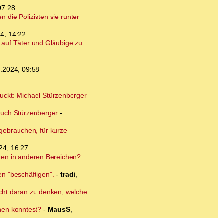
07:28
 die Polizisten sie runter
4, 14:22
auf Täter und Gläubige zu.
.2024, 09:58
guckt: Michael Stürzenberger
auch Stürzenberger
-
 gebrauchen, für kurze
24, 16:27
onen in anderen Bereichen?
en "beschäftigen".
-
tradi
,
nicht daran zu denken, welche
dnen konntest?
-
MausS
,