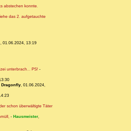
cks abstechen konnte.
 Siehe das 2. aufgetauchte
s
,
01.06.2024, 13:19
ei unterbrach... PS!
-
13:30
-
Dragonfly
,
01.06.2024,
14:23
der schon überwältigte Täter
müll,
-
Hausmeister
,