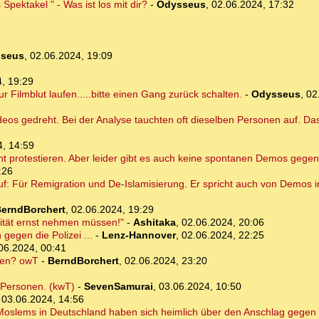
Spektakel " - Was ist los mit dir?
-
Odysseus
,
02.06.2024, 17:32
seus
,
02.06.2024, 19:09
, 19:29
r Filmblut laufen.....bitte einen Gang zurück schalten.
-
Odysseus
,
02
eos gedreht. Bei der Analyse tauchten oft dieselben Personen auf. Das 
4, 14:59
 protestieren. Aber leider gibt es auch keine spontanen Demos gegen
:26
uf: Für Remigration und De-Islamisierung. Er spricht auch von Demos 
erndBorchert
,
02.06.2024, 19:29
lität ernst nehmen müssen!"
-
Ashitaka
,
02.06.2024, 20:06
gegen die Polizei ...
-
Lenz-Hannover
,
02.06.2024, 22:25
06.2024, 00:41
ten? owT
-
BerndBorchert
,
02.06.2024, 23:20
e Personen. (kwT)
-
SevenSamurai
,
03.06.2024, 10:50
,
03.06.2024, 14:56
 Moslems in Deutschland haben sich heimlich über den Anschlag gegen