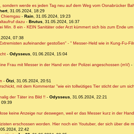
en, sondern werde es jeden Tag neu auf dem Weg vom Osnabrücker Ba
hert
,
31.05.2024, 18:29
r Chiemgau
-
Rain
,
31.05.2024, 19:23
ltaufruf dazu
-
Brutus
,
31.05.2024, 16:37
i Min. 8 ein - KEIN Sanitäter oder Arzt kümmert sich bis zum Ende u
.2024, 07:38
Extremisten aufeinander gestoßen" - " Messer-Held wie in Kung-Fu-Fi
cht
-
Odysseus
,
01.06.2024, 15:04
 eine Frau mit Messer in der Hand von der Polizei angeschossen (mV)
-
rn
-
Ötzi
,
31.05.2024, 20:51
chickt, mit dem Kommentar "wie ein tollwütiges Tier sticht der um sich"
ig der Täter ins Bild !!
-
Odysseus
,
31.05.2024, 22:21
 09:39
 Hose keine Anzeige nur deswegen, weil er das Messer kurz in der Hand
isten erschossen worden. Hier noch ein Youtuber, der sich über die me
.05.2024, 22:42