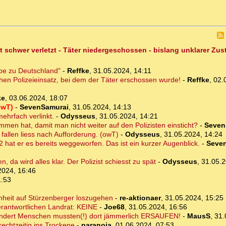
t schwer verletzt - Täter niedergeschossen - bislang unklarer Zu
ebe zu Deutschland"
-
Reffke
,
31.05.2024, 14:11
chen Polizeieinsatz, bei dem der Täter erschossen wurde!
-
Reffke
,
02.
ke
,
03.06.2024, 18:07
owT)
-
SevenSamurai
,
31.05.2024, 14:13
mehrfach verlinkt.
-
Odysseus
,
31.05.2024, 14:21
men hat, damit man nicht weiter auf den Polizisten einsticht?
-
Seven
 fallen liess nach Aufforderung. (owT)
-
Odysseus
,
31.05.2024, 14:24
2 hat er es bereits weggeworfen. Das ist ein kurzer Augenblick.
-
Seve
, da wird alles klar. Der Polizist schiesst zu spät
-
Odysseus
,
31.05.2
2024, 16:46
1:53
enheit auf Stürzenberger loszugehen
-
re-aktionaer
,
31.05.2024, 15:25
erantwortlichen Landrat: KEINE
-
Joe68
,
31.05.2024, 16:56
dert Menschen mussten(!) dort jämmerlich ERSAUFEN!
-
MausS
,
31.
echtzeitig ins Trockene
-
paranoia
,
01.06.2024, 07:53