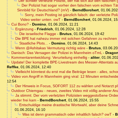
Der schwer verletzte Polizist, der hat sich auf den falschen 
Der Polizist hat sogar vorher den falschen vom echten Tä
Sinnbild für Deutschland? (mV)
-
BerndBorchert
,
01.06.202
Sorry, mein Posting ist gänzlich falsch: der verletzte Po
Video weiter unten. owT
-
BerndBorchert
,
01.06.2024, 15
Cui Bono?
-
Domino
,
01.06.2024, 11:21
Ergänzung
-
Friedrich
,
01.06.2024, 12:28
Die israelische Flagge
-
Brutus
,
01.06.2024, 19:42
Die BPE hat nahezu immer mit solchen Gefahren zu rechnen - 
Staatliche Plots...
-
Domino
,
01.06.2024, 14:43
Wenn @Ashitakas Vermutung richtig wäre
-
Brutus
,
03.06.20
Danisch: Das Versagen der Polizei in Mannheim oTmL
-
Dragon
Kommentarentwicklung: Verurteilung einhellig
-
aliter
,
01.06.202
Update! Der komplette BPE-Livestream des Messer-Attentats auf
Reffke
,
01.06.2024, 12:40
Vielleicht könntest du erst mal die Beiträge lesen - alles, sch
Video von Angriff in Mannheim ging viral: 12 Minuten entscheid
12:54
Der Hinweis in Focus, SOFORT 112 zu wählen und Notarzt plu
Outdoor Chiemgau - neues, zweites Video mit völlig anderer An
Ja stimmt. Der vom verletzten Polizisten weggestoßene Order
wieder frei kam
-
BerndBorchert
,
01.06.2024, 15:55
Entschuldige meine drastische Wortwahl, aber deine Schne
01.06.2024, 16:10
Was ist denn grammatisch oder inhaltlich falsch? owT
-
B