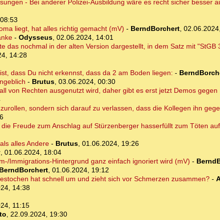
isungen - Bei anderer Polizei-Ausbildung wäre es recht sicher besser
 08:53
oma liegt, hat alles richtig gemacht (mV)
-
BerndBorchert
,
02.06.2024
anke
-
Odysseus
,
02.06.2024, 14:01
 das nochmal in der alten Version dargestellt, in dem Satz mit "StGB 
24, 14:28
 ist, dass Du nicht erkennst, dass da 2 am Boden liegen:
-
BerndBorch
angeblich
-
Brutus
,
03.06.2024, 00:30
orfall von Rechten ausgenutzt wird, daher gibt es erst jetzt Demos gege
4
gzurollen, sondern sich darauf zu verlassen, dass die Kollegen ihn gege
06
r die Freude zum Anschlag auf Stürzenberger hasserfüllt zum Töten auf
als alles Andere
-
Brutus
,
01.06.2024, 19:26
y
,
01.06.2024, 18:04
am-/Immigrations-Hintergrund ganz einfach ignoriert wird (mV)
-
BerndB
BerndBorchert
,
01.06.2024, 19:12
gestochen hat schnell um und zieht sich vor Schmerzen zusammen?
-
A
24, 14:38
24, 11:15
to
,
22.09.2024, 19:30