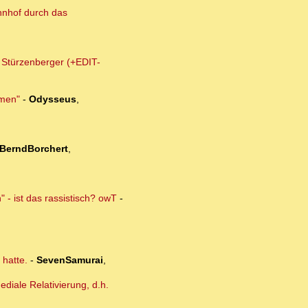
hnhof durch das
m Stürzenberger (+EDIT-
lmen"
-
Odysseus
,
BerndBorchert
,
 - ist das rassistisch? owT
-
 hatte.
-
SevenSamurai
,
diale Relativierung, d.h.