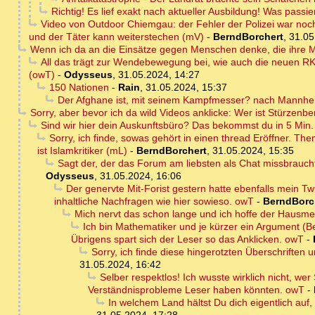
Richtig! Es lief exakt nach aktueller Ausbildung! Was passie
Video von Outdoor Chiemgau: der Fehler der Polizei war noch g
und der Täter kann weiterstechen (mV)
-
BerndBorchert
,
31.05
Wenn ich da an die Einsätze gegen Menschen denke, die ihre Ma
All das trägt zur Wendebewegung bei, wie auch die neuen RK
(owT)
-
Odysseus
,
31.05.2024, 14:27
150 Nationen
-
Rain
,
31.05.2024, 15:37
Der Afghane ist, mit seinem Kampfmesser? nach Mannhe
Sorry, aber bevor ich da wild Videos anklicke: Wer ist Stürzenb
Sind wir hier dein Auskunftsbüro? Das bekommst du in 5 Min. s
Sorry, ich finde, sowas gehört in einen thread Eröffner. T
ist Islamkritiker (mL)
-
BerndBorchert
,
31.05.2024, 15:35
Sagt der, der das Forum am liebsten als Chat missbrauc
Odysseus
,
31.05.2024, 16:06
Der genervte Mit-Forist gestern hatte ebenfalls mein Tw
inhaltliche Nachfragen wie hier sowieso. owT
-
BerndBorc
Mich nervt das schon lange und ich hoffe der Hausme
Ich bin Mathematiker und je kürzer ein Argument (Be
Übrigens spart sich der Leser so das Anklicken. owT
-
Sorry, ich finde diese hingerotzten Überschriften u
31.05.2024, 16:42
Selber respektlos! Ich wusste wirklich nicht, we
Verständnisprobleme Leser haben könnten. owT
-
In welchem Land hältst Du dich eigentlich auf,