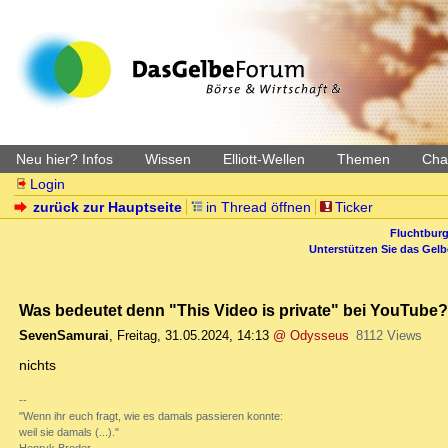
Neu hier? Infos
Wissen
Elliott-Wellen
Themen
Char
Login
zurück zur Hauptseite
in Thread öffnen
Ticker
Fluchtburg
Unterstützen Sie das Gel
Was bedeutet denn "This Video is private" bei YouTube?
SevenSamurai
,
Freitag, 31.05.2024, 14:13
@ Odysseus
8112 Views
nichts
--
"Wenn ihr euch fragt, wie es damals passieren konnte:
weil sie damals (...)."