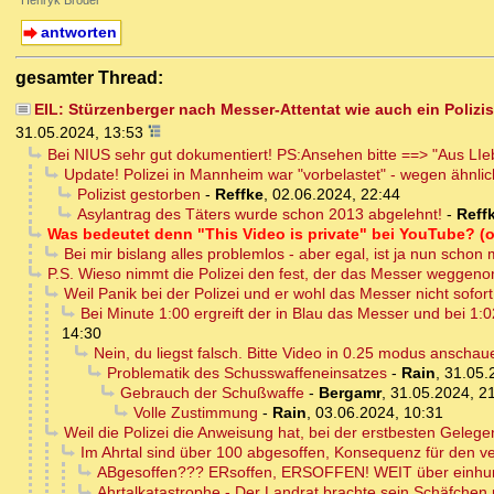
Henryk Broder
antworten
gesamter Thread:
EIL: Stürzenberger nach Messer-Attentat wie auch ein Polizis
31.05.2024, 13:53
Bei NIUS sehr gut dokumentiert! PS:Ansehen bitte ==> "Aus LI
Update! Polizei in Mannheim war "vorbelastet" - wegen ähnli
Polizist gestorben
-
Reffke
,
02.06.2024, 22:44
Asylantrag des Täters wurde schon 2013 abgelehnt!
-
Reff
Was bedeutet denn "This Video is private" bei YouTube? (
Bei mir bislang alles problemlos - aber egal, ist ja nun schon 
P.S. Wieso nimmt die Polizei den fest, der das Messer weggenom
Weil Panik bei der Polizei und er wohl das Messer nicht sofort
Bei Minute 1:00 ergreift der in Blau das Messer und bei 1:0
14:30
Nein, du liegst falsch. Bitte Video in 0.25 modus anschauen
Problematik des Schusswaffeneinsatzes
-
Rain
,
31.05.
Gebrauch der Schußwaffe
-
Bergamr
,
31.05.2024, 2
Volle Zustimmung
-
Rain
,
03.06.2024, 10:31
Weil die Polizei die Anweisung hat, bei der erstbesten Geleg
Im Ahrtal sind über 100 abgesoffen, Konsequenz für den v
ABgesoffen??? ERsoffen, ERSOFFEN! WEIT über einhun
Ahrtalkatastrophe - Der Landrat brachte sein Schäfchen r