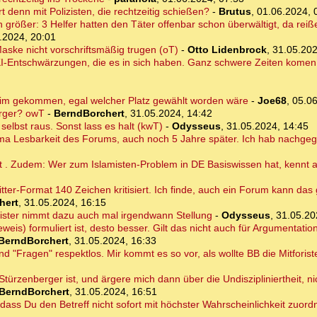
rt denn mit Polizisten, die rechtzeitig schießen?
-
Brutus
,
01.06.2024, 
rößer: 3 Helfer hatten den Täter offenbar schon überwältigt, da reißen
.2024, 20:01
ske nicht vorschriftsmäßig trugen (oT)
-
Otto Lidenbrock
,
31.05.202
I-Entschwärzungen, die es in sich haben. Ganz schwere Zeiten komen 
im gekommen, egal welcher Platz gewählt worden wäre
-
Joe68
,
05.06
erger? owT
-
BerndBorchert
,
31.05.2024, 14:42
elbst raus. Sonst lass es halt (kwT)
-
Odysseus
,
31.05.2024, 14:45
hema Lesbarkeit des Forums, auch noch 5 Jahre später. Ich hab nachge
ht . Zudem: Wer zum Islamisten-Problem in DE Basiswissen hat, kennt 
itter-Format 140 Zeichen kritisiert. Ich finde, auch ein Forum kann das
hert
,
31.05.2024, 16:15
ister nimmt dazu auch mal irgendwann Stellung
-
Odysseus
,
31.05.20
weis) formuliert ist, desto besser. Gilt das nicht auch für Argumentati
BerndBorchert
,
31.05.2024, 16:33
nd "Fragen" respektlos. Mir kommt es so vor, als wollte BB die Mitforist
r Stürzenberger ist, und ärgere mich dann über die Undiszipliniertheit, 
BerndBorchert
,
31.05.2024, 16:51
 dass Du den Betreff nicht sofort mit höchster Wahrscheinlichkeit zuor