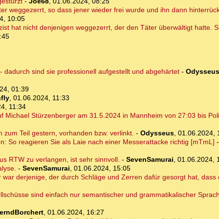
gestürzt
-
Joe68
,
01.06.2024, 08:25
ter weggezerrt, so dass jener wieder frei wurde und ihn dann hinterrü
4, 10:05
lizist hat nicht denjenigen weggezerrt, der den Täter überwältigt hatte.
:45
dadurch sind sie professionell aufgestellt und abgehärtet
-
Odysseu
24, 01:39
fly
,
01.06.2024, 11:33
4, 11:34
 Michael Stürzenberger am 31.5.2024 in Mannheim von 27:03 bis Poliz
on zum Teil gestern, vorhanden bzw. verlinkt.
-
Odysseus
,
01.06.2024, 
en: So reagieren Sie als Laie nach einer Messerattacke richtig [mTmL]
s RTW zu verlangen, ist sehr sinnvoll.
-
SevenSamurai
,
01.06.2024, 
alyse.
-
SevenSamurai
,
01.06.2024, 15:05
 war derjenige, der durch Schläge und Zerren dafür gesorgt hat, dass 
llschüsse sind einfach nur semantischer und grammatikalischer Sprach
erndBorchert
,
01.06.2024, 16:27