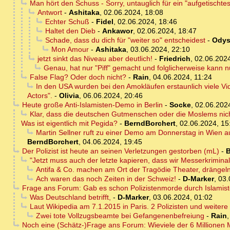
Man hört den Schuss - Sorry, untauglich für ein "aufgetischtes 
Antwort
-
Ashitaka
,
02.06.2024, 18:08
Echter Schuß
-
Fidel
,
02.06.2024, 18:46
Haltet den Dieb
-
Ankawor
,
02.06.2024, 18:47
Schade, dass du dich für "weiter so" entscheidest
-
Odys
Mon Amour
-
Ashitaka
,
03.06.2024, 22:10
jetzt sinkt das Niveau aber deutlich!
-
Friedrich
,
02.06.2024
Genau, hat nur "Piff" gemacht und folglicherweise kann nu
False Flag? Oder doch nicht?
-
Rain
,
04.06.2024, 11:24
In den USA wurden bei den Amokläufen erstaunlich viele Vid
Actors".
-
Olivia
,
06.06.2024, 20:46
Heute große Anti-Islamisten-Demo in Berlin
-
Socke
,
02.06.202
Klar, dass die deutschen Gutmenschen oder die Moslems nicht
Was ist eigentlich mit Pegida?
-
BerndBorchert
,
02.06.2024, 15
Martin Sellner ruft zu einer Demo am Donnerstag in Wien a
BerndBorchert
,
04.06.2024, 19:45
Der Polizist ist heute an seinen Verletzungen gestorben (mL)
-
B
"Jetzt muss auch der letzte kapieren, dass wir Messerkrimina
Antifa & Co. machen am Ort der Tragödie Theater, drängeln 
Ach waren das noch Zeiten in der Schweiz!
-
D-Marker
,
03.
Frage ans Forum: Gab es schon Polizistenmorde durch Islamis
Was Deutschland betrifft,
-
D-Marker
,
03.06.2024, 01:02
Laut Wikipedia am 7.1.2015 in Paris. 2 Polizisten und weiter
Zwei tote Vollzugsbeamte bei Gefangenenbefreiung
-
Rain
Noch eine (Schätz-)Frage ans Forum: Wieviele der 6 Millionen