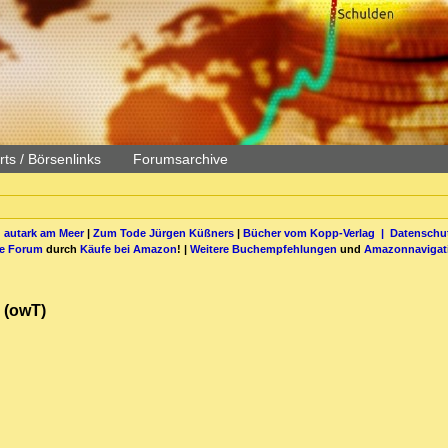
ts / Börsenlinks
Forumsarchive
 autark am Meer
|
Zum Tode Jürgen Küßners
|
Bücher vom Kopp-Verlag |
Datenschut
be Forum
durch
Käufe bei Amazon
! |
Weitere Buchempfehlungen
und
Amazonnavigat
 (owT)