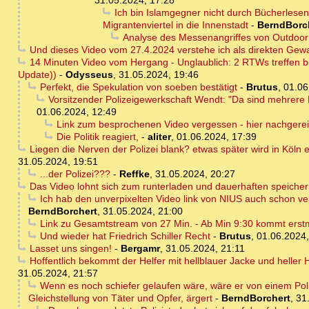
31.05.2024, 17:28
Ich bin Islamgegner nicht durch Bücherles
Migrantenviertel in die Innenstadt
-
BerndBorc
Analyse des Messenangriffes von Outdoo
Und dieses Video vom 27.4.2024 verstehe ich als direkten Gewa
14 Minuten Video vom Hergang - Unglaublich: 2 RTWs treffen be
Update))
-
Odysseus
,
31.05.2024, 19:46
Perfekt, die Spekulation von soeben bestätigt
-
Brutus
,
01.06
Vorsitzender Polizeigewerkschaft Wendt: "Da sind mehrere 
01.06.2024, 12:49
Link zum besprochenen Video vergessen - hier nachgerei
Die Politik reagiert,
-
aliter
,
01.06.2024, 17:39
Liegen die Nerven der Polizei blank? etwas später wird in Köln
31.05.2024, 19:51
...der Polizei???
-
Reffke
,
31.05.2024, 20:27
Das Video lohnt sich zum runterladen und dauerhaften speiche
Ich hab den unverpixelten Video link von NIUS auch schon vers
BerndBorchert
,
31.05.2024, 21:00
Link zu Gesamtstream von 27 Min. - Ab Min 9:30 kommt erstmal
Und wieder hat Friedrich Schiller Recht
-
Brutus
,
01.06.2024,
Lasset uns singen!
-
Bergamr
,
31.05.2024, 21:11
Hoffentlich bekommt der Helfer mit hellblauer Jacke und heller
31.05.2024, 21:57
Wenn es noch schiefer gelaufen wäre, wäre er von einem Poliz
Gleichstellung von Täter und Opfer, ärgert
-
BerndBorchert
,
31