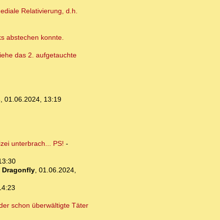
diale Relativierung, d.h.
cks abstechen konnte.
 Siehe das 2. aufgetauchte
s
,
01.06.2024, 13:19
ei unterbrach... PS!
-
13:30
-
Dragonfly
,
01.06.2024,
14:23
der schon überwältigte Täter