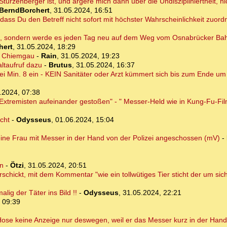
r Stürzenberger ist, und ärgere mich dann über die Undiszipliniertheit, 
BerndBorchert
,
31.05.2024, 16:51
 dass Du den Betreff nicht sofort mit höchster Wahrscheinlichkeit zuor
en, sondern werde es jeden Tag neu auf dem Weg vom Osnabrücker Ba
hert
,
31.05.2024, 18:29
r Chiemgau
-
Rain
,
31.05.2024, 19:23
ltaufruf dazu
-
Brutus
,
31.05.2024, 16:37
i Min. 8 ein - KEIN Sanitäter oder Arzt kümmert sich bis zum Ende u
.2024, 07:38
Extremisten aufeinander gestoßen" - " Messer-Held wie in Kung-Fu-Fi
cht
-
Odysseus
,
01.06.2024, 15:04
 eine Frau mit Messer in der Hand von der Polizei angeschossen (mV)
-
rn
-
Ötzi
,
31.05.2024, 20:51
chickt, mit dem Kommentar "wie ein tollwütiges Tier sticht der um sich"
ig der Täter ins Bild !!
-
Odysseus
,
31.05.2024, 22:21
 09:39
 Hose keine Anzeige nur deswegen, weil er das Messer kurz in der Hand