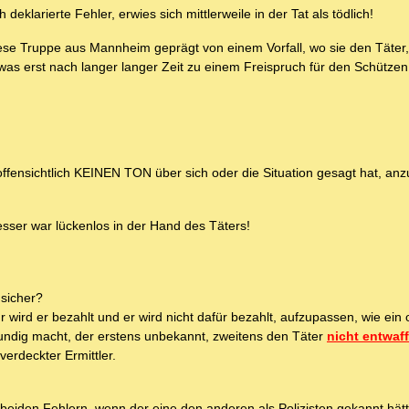
 deklarierte Fehler, erwies sich mittlerweile in der Tat als tödlich!
ese Truppe aus Mannheim geprägt von einem Vorfall, wo sie den Täter,
s erst nach langer langer Zeit zu einem Freispruch für den Schützen 
ensichtlich KEINEN TON über sich oder die Situation gesagt hat, anzus
esser war lückenlos in der Hand des Täters!
 sicher?
 wird er bezahlt und er wird nicht dafür bezahlt, aufzupassen, wie ein
kundig macht, der erstens unbekannt, zweitens den Täter
nicht entwaff
erdeckter Ermittler.
beiden Fehlern, wenn der eine den anderen als Polizisten gekannt hätt