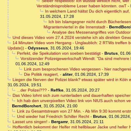
Selber respektlos! Ich wusste wirklich nicht, we
Verständnisprobleme Leser haben könnten. owT
-
In welchem Land hältst Du dich eigentlich auf,
31.05.2024, 17:28
Ich bin Islamgegner nicht durch Bücherles
Migrantenviertel in die Innenstadt
-
BerndBorc
Analyse des Messenangriffes von Outdoo
Und dieses Video vom 27.4.2024 verstehe ich als direkten Gewa
14 Minuten Video vom Hergang - Unglaublich: 2 RTWs treffen be
Update))
-
Odysseus
,
31.05.2024, 19:46
Perfekt, die Spekulation von soeben bestätigt
-
Brutus
,
01.06
Vorsitzender Polizeigewerkschaft Wendt: "Da sind mehrere 
01.06.2024, 12:49
Link zum besprochenen Video vergessen - hier nachgerei
Die Politik reagiert,
-
aliter
,
01.06.2024, 17:39
Liegen die Nerven der Polizei blank? etwas später wird in Köln
31.05.2024, 19:51
...der Polizei???
-
Reffke
,
31.05.2024, 20:27
Das Video lohnt sich zum runterladen und dauerhaften speiche
Ich hab den unverpixelten Video link von NIUS auch schon vers
BerndBorchert
,
31.05.2024, 21:00
Link zu Gesamtstream von 27 Min. - Ab Min 9:30 kommt erstmal
Und wieder hat Friedrich Schiller Recht
-
Brutus
,
01.06.2024,
Lasset uns singen!
-
Bergamr
,
31.05.2024, 21:11
Hoffentlich bekommt der Helfer mit hellblauer Jacke und heller