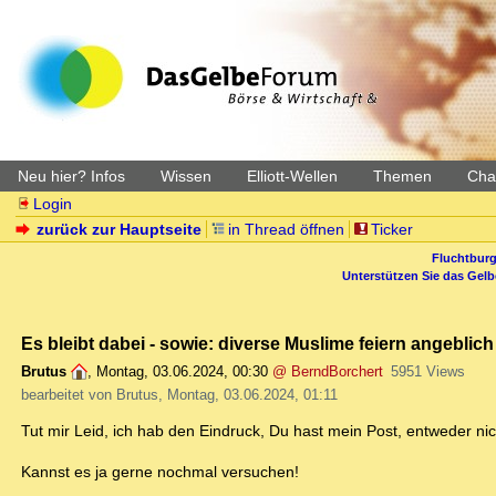
Neu hier? Infos
Wissen
Elliott-Wellen
Themen
Char
Login
zurück zur Hauptseite
in Thread öffnen
Ticker
Fluchtburg
Unterstützen Sie das Gel
Es bleibt dabei - sowie: diverse Muslime feiern angeblich
Brutus
,
Montag, 03.06.2024, 00:30
@ BerndBorchert
5951 Views
bearbeitet von Brutus, Montag, 03.06.2024, 01:11
Tut mir Leid, ich hab den Eindruck, Du hast mein Post, entweder ni
Kannst es ja gerne nochmal versuchen!