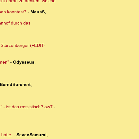
nicht daran zu denken, welche
dnen konntest?
-
MausS
,
hnhof durch das
m Stürzenberger (+EDIT-
lmen"
-
Odysseus
,
BerndBorchert
,
 - ist das rassistisch? owT
-
 hatte.
-
SevenSamurai
,