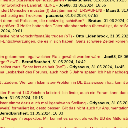
enheit auf Stürzenberger loszugehen
-
re-aktionaer
,
31.05.2024, 15:25
erantwortlichen Landrat: KEINE
-
Joe68
,
31.05.2024, 16:56
dert Menschen mussten(!) dort jämmerlich ERSAUFEN!
-
MausS
,
31.
echtzeitig ins Trockene
-
paranoia
,
01.06.2024, 07:53
rt denn mit Polizisten, die rechtzeitig schießen?
-
Brutus
,
01.06.2024, 
rößer: 3 Helfer hatten den Täter offenbar schon überwältigt, da reißen
.2024, 20:01
ske nicht vorschriftsmäßig trugen (oT)
-
Otto Lidenbrock
,
31.05.202
I-Entschwärzungen, die es in sich haben. Ganz schwere Zeiten komen 
im gekommen, egal welcher Platz gewählt worden wäre
-
Joe68
,
05.06
erger? owT
-
BerndBorchert
,
31.05.2024, 14:42
elbst raus. Sonst lass es halt (kwT)
-
Odysseus
,
31.05.2024, 14:45
hema Lesbarkeit des Forums, auch noch 5 Jahre später. Ich hab nachge
ht . Zudem: Wer zum Islamisten-Problem in DE Basiswissen hat, kennt 
itter-Format 140 Zeichen kritisiert. Ich finde, auch ein Forum kann das
hert
,
31.05.2024, 16:15
ister nimmt dazu auch mal irgendwann Stellung
-
Odysseus
,
31.05.20
weis) formuliert ist, desto besser. Gilt das nicht auch für Argumentati
BerndBorchert
,
31.05.2024, 16:33
nd "Fragen" respektlos. Mir kommt es so vor, als wollte BB die Mitforist