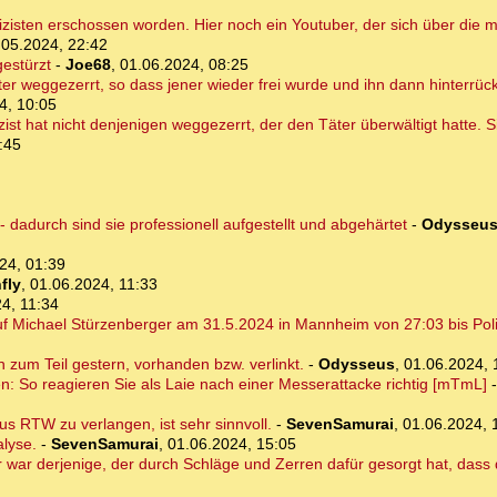
isten erschossen worden. Hier noch ein Youtuber, der sich über die me
.05.2024, 22:42
gestürzt
-
Joe68
,
01.06.2024, 08:25
ter weggezerrt, so dass jener wieder frei wurde und ihn dann hinterrü
4, 10:05
lizist hat nicht denjenigen weggezerrt, der den Täter überwältigt hatte.
:45
dadurch sind sie professionell aufgestellt und abgehärtet
-
Odysseu
24, 01:39
fly
,
01.06.2024, 11:33
4, 11:34
 Michael Stürzenberger am 31.5.2024 in Mannheim von 27:03 bis Poliz
on zum Teil gestern, vorhanden bzw. verlinkt.
-
Odysseus
,
01.06.2024, 
en: So reagieren Sie als Laie nach einer Messerattacke richtig [mTmL]
s RTW zu verlangen, ist sehr sinnvoll.
-
SevenSamurai
,
01.06.2024, 
alyse.
-
SevenSamurai
,
01.06.2024, 15:05
 war derjenige, der durch Schläge und Zerren dafür gesorgt hat, dass 