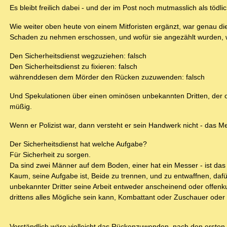
Es bleibt freilich dabei - und der im Post noch mutmasslich als tödlich
Wie weiter oben heute von einem Mitforisten ergänzt, war genau di
Schaden zu nehmen erschossen, und wofür sie angezählt wurden, wa
Den Sicherheitsdienst wegzuziehen: falsch
Den Sicherheitsdienst zu fixieren: falsch
währenddesen dem Mörder den Rücken zuzuwenden: falsch
Und Spekulationen über einen ominösen unbekannten Dritten, der off
müßig.
Wenn er Polizist war, dann versteht er sein Handwerk nicht - das M
Der Sicherheitsdienst hat welche Aufgabe?
Für Sicherheit zu sorgen.
Da sind zwei Männer auf dem Boden, einer hat ein Messer - ist das
Kaum, seine Aufgabe ist, Beide zu trennen, und zu entwaffnen, dafür
unbekannter Dritter seine Arbeit entweder anscheinend oder offen
drittens alles Mögliche sein kann, Kombattant oder Zuschauer oder v
Verständlich wäre vielleicht das Rückenzuwenden, nach den ersten 