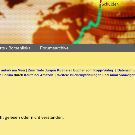
ts / Börsenlinks
Forumsarchive
 autark am Meer
|
Zum Tode Jürgen Küßners
|
Bücher vom Kopp-Verlag |
Datenschut
be Forum
durch
Käufe bei Amazon
! |
Weitere Buchempfehlungen
und
Amazonnavigat
cht gelesen oder nicht verstanden.