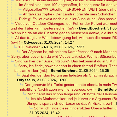
Weil die Polizei die Anweisung hat, bei der erstbesten Geleg
Im Ahrtal sind über 100 abgesoffen, Konsequenz für den v
ABgesoffen??? ERsoffen, ERSOFFEN! WEIT über einhun
Ahrtalkatastrophe - Der Landrat brachte sein Schäfchen r
Richtig! Es lief exakt nach aktueller Ausbildung! Was passie
Video von Outdoor Chiemgau: der Fehler der Polizei war noch g
und der Täter kann weiterstechen (mV)
-
BerndBorchert
,
31.05
Wenn ich da an die Einsätze gegen Menschen denke, die ihre Ma
All das trägt zur Wendebewegung bei, wie auch die neuen RK
(owT)
-
Odysseus
,
31.05.2024, 14:27
150 Nationen
-
Rain
,
31.05.2024, 15:37
Der Afghane ist, mit seinem Kampfmesser? nach Mannhe
Sorry, aber bevor ich da wild Videos anklicke: Wer ist Stürzenb
Sind wir hier dein Auskunftsbüro? Das bekommst du in 5 Min. s
Sorry, ich finde, sowas gehört in einen thread Eröffner. T
ist Islamkritiker (mL)
-
BerndBorchert
,
31.05.2024, 15:35
Sagt der, der das Forum am liebsten als Chat missbrauc
Odysseus
,
31.05.2024, 16:06
Der genervte Mit-Forist gestern hatte ebenfalls mein Tw
inhaltliche Nachfragen wie hier sowieso. owT
-
BerndBorc
Mich nervt das schon lange und ich hoffe der Hausme
Ich bin Mathematiker und je kürzer ein Argument (Be
Übrigens spart sich der Leser so das Anklicken. owT
-
Sorry, ich finde diese hingerotzten Überschriften u
31.05.2024, 16:42