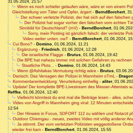
31.05.2024, 21:57
Wenn es noch schiefer gelaufen wäre, wäre er von einem Poliz
Gleichstellung von Täter und Opfer, ärgert
-
BerndBorchert
,
31
Der schwer verletzte Polizist, der hat sich auf den falschen 
Der Polizist hat sogar vorher den falschen vom echten Tä
Sinnbild für Deutschland? (mV)
-
BerndBorchert
,
01.06.202
Sorry, mein Posting ist gänzlich falsch: der verletzte Po
Video weiter unten. owT
-
BerndBorchert
,
01.06.2024, 15
Cui Bono?
-
Domino
,
01.06.2024, 11:21
Ergänzung
-
Friedrich
,
01.06.2024, 12:28
Die israelische Flagge
-
Brutus
,
01.06.2024, 19:42
Die BPE hat nahezu immer mit solchen Gefahren zu rechnen - 
Staatliche Plots...
-
Domino
,
01.06.2024, 14:43
Wenn @Ashitakas Vermutung richtig wäre
-
Brutus
,
03.06.20
Danisch: Das Versagen der Polizei in Mannheim oTmL
-
Dragon
Kommentarentwicklung: Verurteilung einhellig
-
aliter
,
01.06.202
Update! Der komplette BPE-Livestream des Messer-Attentats auf
Reffke
,
01.06.2024, 12:40
Vielleicht könntest du erst mal die Beiträge lesen - alles, sch
Video von Angriff in Mannheim ging viral: 12 Minuten entscheid
12:54
Der Hinweis in Focus, SOFORT 112 zu wählen und Notarzt plu
Outdoor Chiemgau - neues, zweites Video mit völlig anderer An
Ja stimmt. Der vom verletzten Polizisten weggestoßene Order
wieder frei kam
-
BerndBorchert
,
01.06.2024, 15:55