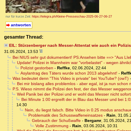
nur für kurze Zeit:
https://telegra.ph/Kleine-Presseschau-2025-06-27-06-27
antworten
gesamter Thread:
EIL: Stürzenberger nach Messer-Attentat wie auch ein Polizis
31.05.2024, 13:53
Bei NIUS sehr gut dokumentiert! PS:Ansehen bitte ==> "Aus LI
Update! Polizei in Mannheim war "vorbelastet" - wegen ähnli
Polizist gestorben
-
Reffke
,
02.06.2024, 22:44
Asylantrag des Täters wurde schon 2013 abgelehnt!
-
Reff
Was bedeutet denn "This Video is private" bei YouTube? (owT)
Bei mir bislang alles problemlos - aber egal, ist ja nun schon 
P.S. Wieso nimmt die Polizei den fest, der das Messer weggenom
Weil Panik bei der Polizei und er wohl das Messer nicht sofort
Bei Minute 1:00 ergreift der in Blau das Messer und bei 1:0
14:30
Nein, du liegst falsch. Bitte Video in 0.25 modus anschauen
Problematik des Schusswaffeneinsatzes
-
Rain
,
31.05.
Gebrauch der Schußwaffe
-
Bergamr
,
31.05.2024, 2
Volle Zustimmung
-
Rain
,
03.06.2024, 10:31