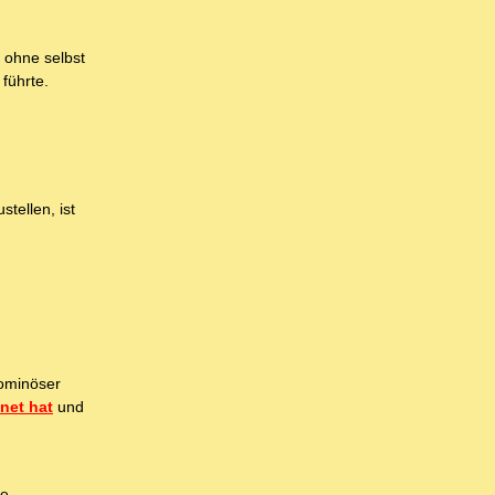
 ohne selbst
führte.
tellen, ist
 ominöser
net hat
und
e.