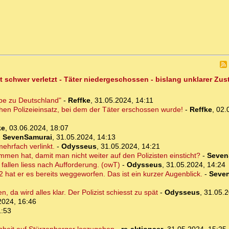
t schwer verletzt - Täter niedergeschossen - bislang unklarer Zu
ebe zu Deutschland"
-
Reffke
,
31.05.2024, 14:11
chen Polizeieinsatz, bei dem der Täter erschossen wurde!
-
Reffke
,
02.
ke
,
03.06.2024, 18:07
-
SevenSamurai
,
31.05.2024, 14:13
mehrfach verlinkt.
-
Odysseus
,
31.05.2024, 14:21
men hat, damit man nicht weiter auf den Polizisten einsticht?
-
Seven
 fallen liess nach Aufforderung. (owT)
-
Odysseus
,
31.05.2024, 14:24
2 hat er es bereits weggeworfen. Das ist ein kurzer Augenblick.
-
Seve
, da wird alles klar. Der Polizist schiesst zu spät
-
Odysseus
,
31.05.2
2024, 16:46
1:53