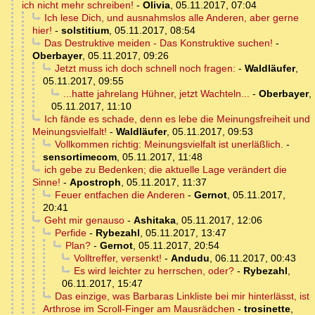
ich nicht mehr schreiben!
-
Olivia
,
05.11.2017, 07:04
Ich lese Dich, und ausnahmslos alle Anderen, aber gerne
hier!
-
solstitium
,
05.11.2017, 08:54
Das Destruktive meiden - Das Konstruktive suchen!
-
Oberbayer
,
05.11.2017, 09:26
Jetzt muss ich doch schnell noch fragen:
-
Waldläufer
,
05.11.2017, 09:55
...hatte jahrelang Hühner, jetzt Wachteln...
-
Oberbayer
,
05.11.2017, 11:10
Ich fände es schade, denn es lebe die Meinungsfreiheit und
Meinungsvielfalt!
-
Waldläufer
,
05.11.2017, 09:53
Vollkommen richtig: Meinungsvielfalt ist unerläßlich.
-
sensortimecom
,
05.11.2017, 11:48
ich gebe zu Bedenken; die aktuelle Lage verändert die
Sinne!
-
Apostroph
,
05.11.2017, 11:37
Feuer entfachen die Anderen
-
Gernot
,
05.11.2017,
20:41
Geht mir genauso
-
Ashitaka
,
05.11.2017, 12:06
Perfide
-
Rybezahl
,
05.11.2017, 13:47
Plan?
-
Gernot
,
05.11.2017, 20:54
Volltreffer, versenkt!
-
Andudu
,
06.11.2017, 00:43
Es wird leichter zu herrschen, oder?
-
Rybezahl
,
06.11.2017, 15:47
Das einzige, was Barbaras Linkliste bei mir hinterlässt, ist
Arthrose im Scroll-Finger am Mausrädchen
-
trosinette
,