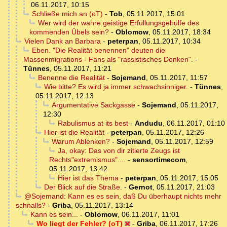
06.11.2017, 10:15
Schließe mich an (oT)
-
Tob
,
05.11.2017, 15:01
Wer wird der wahre geistige Erfüllungsgehülfe des
kommenden Übels sein?
-
Oblomow
,
05.11.2017, 18:34
Vielen Dank an Barbara
-
peterpan
,
05.11.2017, 10:34
Eben. "Die Realität benennen" deuten die
Massenmigrations - Fans als "rassistisches Denken".
-
Tünnes
,
05.11.2017, 11:21
Benenne die Realität
-
Sojemand
,
05.11.2017, 11:57
Wie bitte? Es wird ja immer schwachsinniger.
-
Tünnes
,
05.11.2017, 12:13
Argumentative Sackgasse
-
Sojemand
,
05.11.2017,
12:30
Rabulismus at its best
-
Andudu
,
06.11.2017, 01:10
Hier ist die Realität
-
peterpan
,
05.11.2017, 12:26
Warum Ablenken?
-
Sojemand
,
05.11.2017, 12:59
Ja, okay: Das von dir zitierte Zeugs ist
Rechts"extremismus"....
-
sensortimecom
,
05.11.2017, 13:42
Hier ist das Thema
-
peterpan
,
05.11.2017, 15:05
Der Blick auf die Straße.
-
Gernot
,
05.11.2017, 21:03
@Sojemand: Kann es es sein, daß Du überhaupt nichts mehr
schnalls?
-
Griba
,
05.11.2017, 13:14
Kann es sein...
-
Oblomow
,
06.11.2017, 11:01
Wo liegt der Fehler? (oT)
-
Griba
,
06.11.2017, 17:26