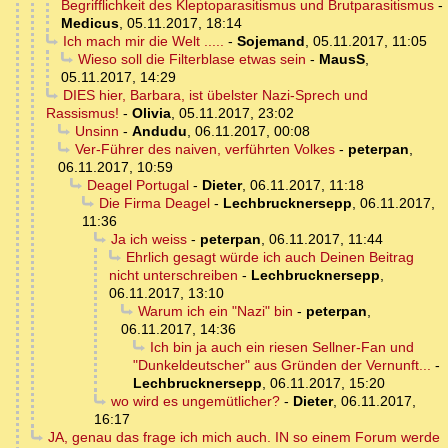
Begrifflichkeit des Kleptoparasitismus und Brutparasitismus
-
Medicus
,
05.11.2017, 18:14
Ich mach mir die Welt .....
-
Sojemand
,
05.11.2017, 11:05
Wieso soll die Filterblase etwas sein
-
MausS
,
05.11.2017, 14:29
DIES hier, Barbara, ist übelster Nazi-Sprech und
Rassismus!
-
Olivia
,
05.11.2017, 23:02
Unsinn
-
Andudu
,
06.11.2017, 00:08
Ver-Führer des naiven, verführten Volkes
-
peterpan
,
06.11.2017, 10:59
Deagel Portugal
-
Dieter
,
06.11.2017, 11:18
Die Firma Deagel
-
Lechbrucknersepp
,
06.11.2017,
11:36
Ja ich weiss
-
peterpan
,
06.11.2017, 11:44
Ehrlich gesagt würde ich auch Deinen Beitrag
nicht unterschreiben
-
Lechbrucknersepp
,
06.11.2017, 13:10
Warum ich ein "Nazi" bin
-
peterpan
,
06.11.2017, 14:36
Ich bin ja auch ein riesen Sellner-Fan und
"Dunkeldeutscher" aus Gründen der Vernunft...
-
Lechbrucknersepp
,
06.11.2017, 15:20
wo wird es ungemütlicher?
-
Dieter
,
06.11.2017,
16:17
JA, genau das frage ich mich auch. IN so einem Forum werde