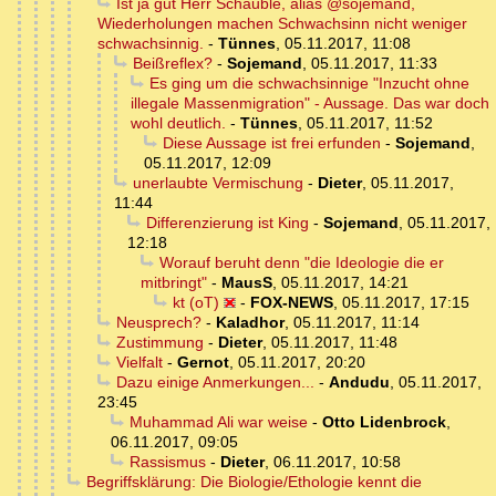
Ist ja gut Herr Schäuble, alias @sojemand,
Wiederholungen machen Schwachsinn nicht weniger
schwachsinnig.
-
Tünnes
,
05.11.2017, 11:08
Beißreflex?
-
Sojemand
,
05.11.2017, 11:33
Es ging um die schwachsinnige "Inzucht ohne
illegale Massenmigration" - Aussage. Das war doch
wohl deutlich.
-
Tünnes
,
05.11.2017, 11:52
Diese Aussage ist frei erfunden
-
Sojemand
,
05.11.2017, 12:09
unerlaubte Vermischung
-
Dieter
,
05.11.2017,
11:44
Differenzierung ist King
-
Sojemand
,
05.11.2017,
12:18
Worauf beruht denn "die Ideologie die er
mitbringt"
-
MausS
,
05.11.2017, 14:21
kt (oT)
-
FOX-NEWS
,
05.11.2017, 17:15
Neusprech?
-
Kaladhor
,
05.11.2017, 11:14
Zustimmung
-
Dieter
,
05.11.2017, 11:48
Vielfalt
-
Gernot
,
05.11.2017, 20:20
Dazu einige Anmerkungen...
-
Andudu
,
05.11.2017,
23:45
Muhammad Ali war weise
-
Otto Lidenbrock
,
06.11.2017, 09:05
Rassismus
-
Dieter
,
06.11.2017, 10:58
Begriffsklärung: Die Biologie/Ethologie kennt die