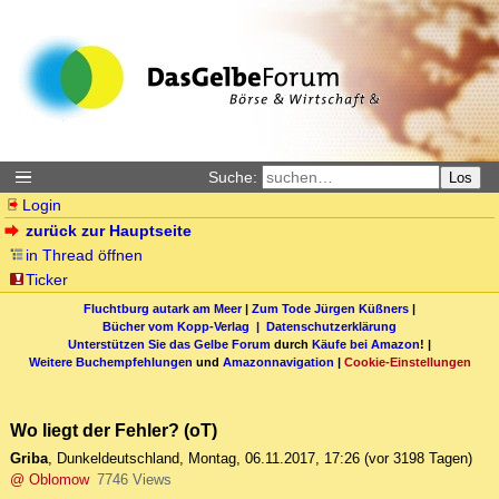
Suche:
Los
Login
zurück zur Hauptseite
in Thread öffnen
Ticker
Fluchtburg autark am Meer
|
Zum Tode Jürgen Küßners
|
Bücher vom Kopp-Verlag |
Datenschutzerklärung
Unterstützen Sie das Gelbe Forum
durch
Käufe bei Amazon
! |
Weitere Buchempfehlungen
und
Amazonnavigation
|
Cookie-Einstellungen
Wo liegt der Fehler? (oT)
Griba
,
Dunkeldeutschland
,
Montag, 06.11.2017, 17:26
(vor 3198 Tagen)
@ Oblomow
7746 Views