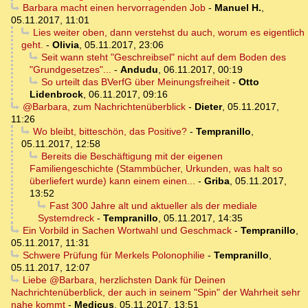
Barbara macht einen hervorragenden Job
-
Manuel H.
,
05.11.2017, 11:01
Lies weiter oben, dann verstehst du auch, worum es eigentlich
geht.
-
Olivia
,
05.11.2017, 23:06
Seit wann steht "Geschreibsel" nicht auf dem Boden des
"Grundgesetzes"...
-
Andudu
,
06.11.2017, 00:19
So urteilt das BVerfG über Meinungsfreiheit
-
Otto
Lidenbrock
,
06.11.2017, 09:16
@Barbara, zum Nachrichtenüberblick
-
Dieter
,
05.11.2017,
11:26
Wo bleibt, bitteschön, das Positive?
-
Tempranillo
,
05.11.2017, 12:58
Bereits die Beschäftigung mit der eigenen
Familiengeschichte (Stammbücher, Urkunden, was halt so
überliefert wurde) kann einem einen...
-
Griba
,
05.11.2017,
13:52
Fast 300 Jahre alt und aktueller als der mediale
Systemdreck
-
Tempranillo
,
05.11.2017, 14:35
Ein Vorbild in Sachen Wortwahl und Geschmack
-
Tempranillo
,
05.11.2017, 11:31
Schwere Prüfung für Merkels Polonophilie
-
Tempranillo
,
05.11.2017, 12:07
Liebe @Barbara, herzlichsten Dank für Deinen
Nachrichtenüberblick, der auch in seinem "Spin" der Wahrheit sehr
nahe kommt
-
Medicus
,
05.11.2017, 13:51