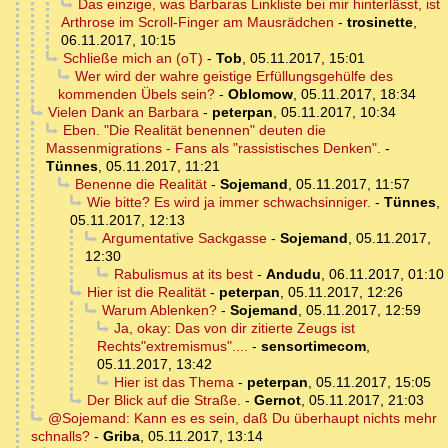
Das einzige, was Barbaras Linkliste bei mir hinterlässt, ist
Arthrose im Scroll-Finger am Mausrädchen
-
trosinette
,
06.11.2017, 10:15
Schließe mich an (oT)
-
Tob
,
05.11.2017, 15:01
Wer wird der wahre geistige Erfüllungsgehülfe des
kommenden Übels sein?
-
Oblomow
,
05.11.2017, 18:34
Vielen Dank an Barbara
-
peterpan
,
05.11.2017, 10:34
Eben. "Die Realität benennen" deuten die
Massenmigrations - Fans als "rassistisches Denken".
-
Tünnes
,
05.11.2017, 11:21
Benenne die Realität
-
Sojemand
,
05.11.2017, 11:57
Wie bitte? Es wird ja immer schwachsinniger.
-
Tünnes
,
05.11.2017, 12:13
Argumentative Sackgasse
-
Sojemand
,
05.11.2017,
12:30
Rabulismus at its best
-
Andudu
,
06.11.2017, 01:10
Hier ist die Realität
-
peterpan
,
05.11.2017, 12:26
Warum Ablenken?
-
Sojemand
,
05.11.2017, 12:59
Ja, okay: Das von dir zitierte Zeugs ist
Rechts"extremismus"....
-
sensortimecom
,
05.11.2017, 13:42
Hier ist das Thema
-
peterpan
,
05.11.2017, 15:05
Der Blick auf die Straße.
-
Gernot
,
05.11.2017, 21:03
@Sojemand: Kann es es sein, daß Du überhaupt nichts mehr
schnalls?
-
Griba
,
05.11.2017, 13:14