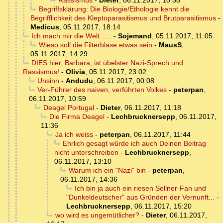
Rassismus
-
Dieter
,
06.11.2017, 10:58
Begriffsklärung: Die Biologie/Ethologie kennt die
Begrifflichkeit des Kleptoparasitismus und Brutparasitismus
-
Medicus
,
05.11.2017, 18:14
Ich mach mir die Welt .....
-
Sojemand
,
05.11.2017, 11:05
Wieso soll die Filterblase etwas sein
-
MausS
,
05.11.2017, 14:29
DIES hier, Barbara, ist übelster Nazi-Sprech und
Rassismus!
-
Olivia
,
05.11.2017, 23:02
Unsinn
-
Andudu
,
06.11.2017, 00:08
Ver-Führer des naiven, verführten Volkes
-
peterpan
,
06.11.2017, 10:59
Deagel Portugal
-
Dieter
,
06.11.2017, 11:18
Die Firma Deagel
-
Lechbrucknersepp
,
06.11.2017,
11:36
Ja ich weiss
-
peterpan
,
06.11.2017, 11:44
Ehrlich gesagt würde ich auch Deinen Beitrag
nicht unterschreiben
-
Lechbrucknersepp
,
06.11.2017, 13:10
Warum ich ein "Nazi" bin
-
peterpan
,
06.11.2017, 14:36
Ich bin ja auch ein riesen Sellner-Fan und
"Dunkeldeutscher" aus Gründen der Vernunft...
-
Lechbrucknersepp
,
06.11.2017, 15:20
wo wird es ungemütlicher?
-
Dieter
,
06.11.2017,