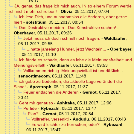
16:17
JA, genau das frage ich mich auch. IN so einem Forum werde
ich nicht mehr schreiben!
-
Olivia
,
05.11.2017, 07:04
Ich lese Dich, und ausnahmslos alle Anderen, aber gerne
hier!
-
solstitium
,
05.11.2017, 08:54
Das Destruktive meiden - Das Konstruktive suchen!
-
Oberbayer
,
05.11.2017, 09:26
Jetzt muss ich doch schnell noch fragen:
-
Waldläufer
,
05.11.2017, 09:55
...hatte jahrelang Hühner, jetzt Wachteln...
-
Oberbayer
,
05.11.2017, 11:10
Ich fände es schade, denn es lebe die Meinungsfreiheit und
Meinungsvielfalt!
-
Waldläufer
,
05.11.2017, 09:53
Vollkommen richtig: Meinungsvielfalt ist unerläßlich.
-
sensortimecom
,
05.11.2017, 11:48
ich gebe zu Bedenken; die aktuelle Lage verändert die
Sinne!
-
Apostroph
,
05.11.2017, 11:37
Feuer entfachen die Anderen
-
Gernot
,
05.11.2017,
20:41
Geht mir genauso
-
Ashitaka
,
05.11.2017, 12:06
Perfide
-
Rybezahl
,
05.11.2017, 13:47
Plan?
-
Gernot
,
05.11.2017, 20:54
Volltreffer, versenkt!
-
Andudu
,
06.11.2017, 00:43
Es wird leichter zu herrschen, oder?
-
Rybezahl
,
06.11.2017, 15:47