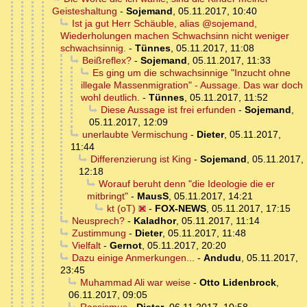
Geisteshaltung
-
Sojemand
,
05.11.2017, 10:40
Ist ja gut Herr Schäuble, alias @sojemand,
Wiederholungen machen Schwachsinn nicht weniger
schwachsinnig.
-
Tünnes
,
05.11.2017, 11:08
Beißreflex?
-
Sojemand
,
05.11.2017, 11:33
Es ging um die schwachsinnige "Inzucht ohne
illegale Massenmigration" - Aussage. Das war doch
wohl deutlich.
-
Tünnes
,
05.11.2017, 11:52
Diese Aussage ist frei erfunden
-
Sojemand
,
05.11.2017, 12:09
unerlaubte Vermischung
-
Dieter
,
05.11.2017,
11:44
Differenzierung ist King
-
Sojemand
,
05.11.2017,
12:18
Worauf beruht denn "die Ideologie die er
mitbringt"
-
MausS
,
05.11.2017, 14:21
kt (oT)
-
FOX-NEWS
,
05.11.2017, 17:15
Neusprech?
-
Kaladhor
,
05.11.2017, 11:14
Zustimmung
-
Dieter
,
05.11.2017, 11:48
Vielfalt
-
Gernot
,
05.11.2017, 20:20
Dazu einige Anmerkungen...
-
Andudu
,
05.11.2017,
23:45
Muhammad Ali war weise
-
Otto Lidenbrock
,
06.11.2017, 09:05