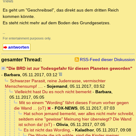
Views
Es geht um "Geschreibsel", das direkt aus dem dritten Reich
kommen könnte.
Es steht nicht mehr auf dem Boden des Grundgesetzes.
--
For entertainment purposes only.
antworten
gesamter Thread:
RSS-Feed dieser Diskussion
"Die BRD ist zur Todesgefahr für diesen Planeten geworden"
-
Barbara
,
05.11.2017, 03:12
Schwarzer Parasit, reine Judenrasse, vermischter
Menschensumpf ....
-
Sojemand
,
05.11.2017, 03:52
Vielleicht hast Du es noch nicht bemerkt
-
Barbara
,
05.11.2017, 05:05
Mit so einem "Wording" fährt dieses Forum vorher gegen
die Wand ... (oT)
-
FOX-NEWS
,
05.11.2017, 07:03
Hat schon jemand bemerkt, wer alles nicht mehr schreibt,
seitdem eine "gewisse" Meinung hier überwiegt? Die Wand
ist schon da! (oT)
-
Olivia
,
05.11.2017, 07:05
Es ist nicht das Wording,
-
Kaladhor
,
05.11.2017, 09:08
Die Worte die ich wähle, sind die Kinder meiner