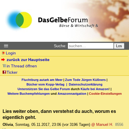
Suche:
Los
Login
zurück zur Hauptseite
in Thread öffnen
Ticker
Fluchtburg autark am Meer
|
Zum Tode Jürgen Küßners
|
Bücher vom Kopp-Verlag |
Datenschutzerklärung
Unterstützen Sie das Gelbe Forum
durch
Käufe bei Amazon
! |
Weitere Buchempfehlungen
und
Amazonnavigation
|
Cookie-Einstellungen
Lies weiter oben, dann verstehst du auch, worum es
eigentlich geht.
Olivia
,
Sonntag, 05.11.2017, 23:06
(vor 3196 Tagen)
@ Manuel H.
8556