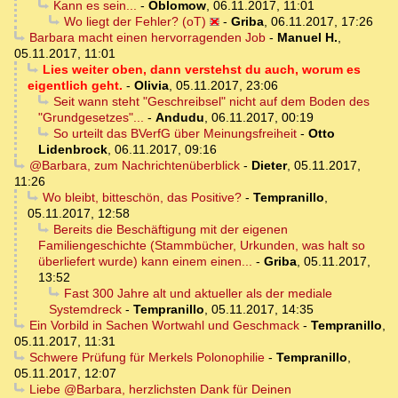
Kann es sein...
-
Oblomow
,
06.11.2017, 11:01
Wo liegt der Fehler? (oT)
-
Griba
,
06.11.2017, 17:26
Barbara macht einen hervorragenden Job
-
Manuel H.
,
05.11.2017, 11:01
Lies weiter oben, dann verstehst du auch, worum es
eigentlich geht.
-
Olivia
,
05.11.2017, 23:06
Seit wann steht "Geschreibsel" nicht auf dem Boden des
"Grundgesetzes"...
-
Andudu
,
06.11.2017, 00:19
So urteilt das BVerfG über Meinungsfreiheit
-
Otto
Lidenbrock
,
06.11.2017, 09:16
@Barbara, zum Nachrichtenüberblick
-
Dieter
,
05.11.2017,
11:26
Wo bleibt, bitteschön, das Positive?
-
Tempranillo
,
05.11.2017, 12:58
Bereits die Beschäftigung mit der eigenen
Familiengeschichte (Stammbücher, Urkunden, was halt so
überliefert wurde) kann einem einen...
-
Griba
,
05.11.2017,
13:52
Fast 300 Jahre alt und aktueller als der mediale
Systemdreck
-
Tempranillo
,
05.11.2017, 14:35
Ein Vorbild in Sachen Wortwahl und Geschmack
-
Tempranillo
,
05.11.2017, 11:31
Schwere Prüfung für Merkels Polonophilie
-
Tempranillo
,
05.11.2017, 12:07
Liebe @Barbara, herzlichsten Dank für Deinen