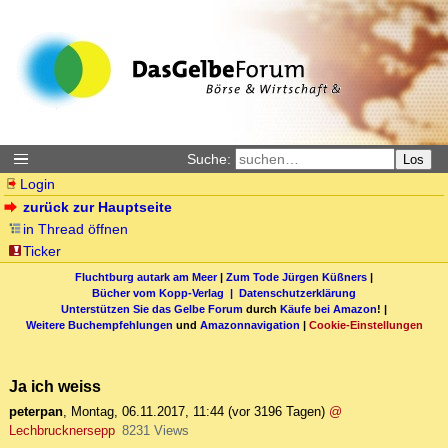
Suche:
Los
Login
zurück zur Hauptseite
in Thread öffnen
Ticker
Fluchtburg autark am Meer
|
Zum Tode Jürgen Küßners
|
Bücher vom Kopp-Verlag |
Datenschutzerklärung
Unterstützen Sie das Gelbe Forum
durch
Käufe bei Amazon
! |
Weitere Buchempfehlungen
und
Amazonnavigation
|
Cookie-Einstellungen
Ja ich weiss
peterpan
,
Montag, 06.11.2017, 11:44
(vor 3196 Tagen)
@
Lechbrucknersepp
8231 Views