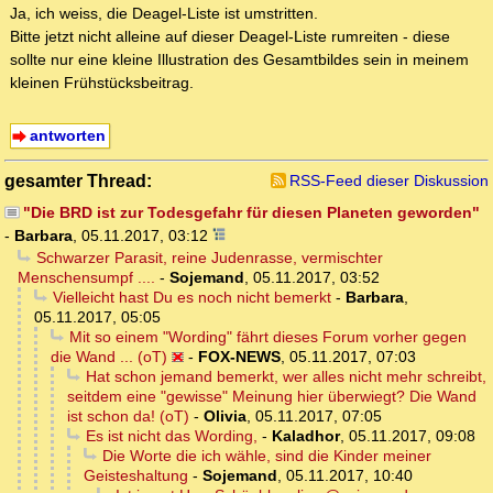
Ja, ich weiss, die Deagel-Liste ist umstritten.
Bitte jetzt nicht alleine auf dieser Deagel-Liste rumreiten - diese
sollte nur eine kleine Illustration des Gesamtbildes sein in meinem
kleinen Frühstücksbeitrag.
antworten
gesamter Thread:
RSS-Feed dieser Diskussion
"Die BRD ist zur Todesgefahr für diesen Planeten geworden"
-
Barbara
,
05.11.2017, 03:12
Schwarzer Parasit, reine Judenrasse, vermischter
Menschensumpf ....
-
Sojemand
,
05.11.2017, 03:52
Vielleicht hast Du es noch nicht bemerkt
-
Barbara
,
05.11.2017, 05:05
Mit so einem "Wording" fährt dieses Forum vorher gegen
die Wand ... (oT)
-
FOX-NEWS
,
05.11.2017, 07:03
Hat schon jemand bemerkt, wer alles nicht mehr schreibt,
seitdem eine "gewisse" Meinung hier überwiegt? Die Wand
ist schon da! (oT)
-
Olivia
,
05.11.2017, 07:05
Es ist nicht das Wording,
-
Kaladhor
,
05.11.2017, 09:08
Die Worte die ich wähle, sind die Kinder meiner
Geisteshaltung
-
Sojemand
,
05.11.2017, 10:40