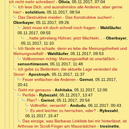
ich nicht mehr schreiben!
-
Olivia
,
05.11.2017, 07:04
Ich lese Dich, und ausnahmslos alle Anderen, aber gerne
hier!
-
solstitium
,
05.11.2017, 08:54
Das Destruktive meiden - Das Konstruktive suchen!
-
Oberbayer
,
05.11.2017, 09:26
Jetzt muss ich doch schnell noch fragen:
-
Waldläufer
,
05.11.2017, 09:55
...hatte jahrelang Hühner, jetzt Wachteln...
-
Oberbayer
,
05.11.2017, 11:10
Ich fände es schade, denn es lebe die Meinungsfreiheit und
Meinungsvielfalt!
-
Waldläufer
,
05.11.2017, 09:53
Vollkommen richtig: Meinungsvielfalt ist unerläßlich.
-
sensortimecom
,
05.11.2017, 11:48
ich gebe zu Bedenken; die aktuelle Lage verändert die
Sinne!
-
Apostroph
,
05.11.2017, 11:37
Feuer entfachen die Anderen
-
Gernot
,
05.11.2017,
20:41
Geht mir genauso
-
Ashitaka
,
05.11.2017, 12:06
Perfide
-
Rybezahl
,
05.11.2017, 13:47
Plan?
-
Gernot
,
05.11.2017, 20:54
Volltreffer, versenkt!
-
Andudu
,
06.11.2017, 00:43
Es wird leichter zu herrschen, oder?
-
Rybezahl
,
06.11.2017, 15:47
Das einzige, was Barbaras Linkliste bei mir hinterlässt, ist
Arthrose im Scroll-Finger am Mausrädchen
-
trosinette
,