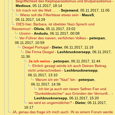
Begrifflichkeit des Kleptoparasitismus und Brutparasitismus
-
Medicus
,
05.11.2017, 18:14
Ich mach mir die Welt .....
-
Sojemand
,
05.11.2017, 11:05
Wieso soll die Filterblase etwas sein
-
MausS
,
05.11.2017, 14:29
DIES hier, Barbara, ist übelster Nazi-Sprech und
Rassismus!
-
Olivia
,
05.11.2017, 23:02
Unsinn
-
Andudu
,
06.11.2017, 00:08
Ver-Führer des naiven, verführten Volkes
-
peterpan
,
06.11.2017, 10:59
Deagel Portugal
-
Dieter
,
06.11.2017, 11:18
Die Firma Deagel
-
Lechbrucknersepp
,
06.11.2017,
11:36
Ja ich weiss
-
peterpan
,
06.11.2017, 11:44
Ehrlich gesagt würde ich auch Deinen Beitrag
nicht unterschreiben
-
Lechbrucknersepp
,
06.11.2017, 13:10
Warum ich ein "Nazi" bin
-
peterpan
,
06.11.2017, 14:36
Ich bin ja auch ein riesen Sellner-Fan und
"Dunkeldeutscher" aus Gründen der Vernunft...
-
Lechbrucknersepp
,
06.11.2017, 15:20
wo wird es ungemütlicher?
-
Dieter
,
06.11.2017,
16:17
JA, genau das frage ich mich auch. IN so einem Forum werde