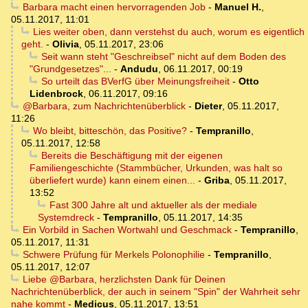
Barbara macht einen hervorragenden Job
-
Manuel H.
,
05.11.2017, 11:01
Lies weiter oben, dann verstehst du auch, worum es eigentlich
geht.
-
Olivia
,
05.11.2017, 23:06
Seit wann steht "Geschreibsel" nicht auf dem Boden des
"Grundgesetzes"...
-
Andudu
,
06.11.2017, 00:19
So urteilt das BVerfG über Meinungsfreiheit
-
Otto
Lidenbrock
,
06.11.2017, 09:16
@Barbara, zum Nachrichtenüberblick
-
Dieter
,
05.11.2017,
11:26
Wo bleibt, bitteschön, das Positive?
-
Tempranillo
,
05.11.2017, 12:58
Bereits die Beschäftigung mit der eigenen
Familiengeschichte (Stammbücher, Urkunden, was halt so
überliefert wurde) kann einem einen...
-
Griba
,
05.11.2017,
13:52
Fast 300 Jahre alt und aktueller als der mediale
Systemdreck
-
Tempranillo
,
05.11.2017, 14:35
Ein Vorbild in Sachen Wortwahl und Geschmack
-
Tempranillo
,
05.11.2017, 11:31
Schwere Prüfung für Merkels Polonophilie
-
Tempranillo
,
05.11.2017, 12:07
Liebe @Barbara, herzlichsten Dank für Deinen
Nachrichtenüberblick, der auch in seinem "Spin" der Wahrheit sehr
nahe kommt
-
Medicus
,
05.11.2017, 13:51