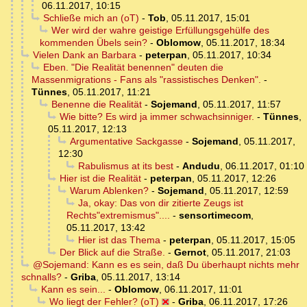
06.11.2017, 10:15
Schließe mich an (oT)
-
Tob
,
05.11.2017, 15:01
Wer wird der wahre geistige Erfüllungsgehülfe des
kommenden Übels sein?
-
Oblomow
,
05.11.2017, 18:34
Vielen Dank an Barbara
-
peterpan
,
05.11.2017, 10:34
Eben. "Die Realität benennen" deuten die
Massenmigrations - Fans als "rassistisches Denken".
-
Tünnes
,
05.11.2017, 11:21
Benenne die Realität
-
Sojemand
,
05.11.2017, 11:57
Wie bitte? Es wird ja immer schwachsinniger.
-
Tünnes
,
05.11.2017, 12:13
Argumentative Sackgasse
-
Sojemand
,
05.11.2017,
12:30
Rabulismus at its best
-
Andudu
,
06.11.2017, 01:10
Hier ist die Realität
-
peterpan
,
05.11.2017, 12:26
Warum Ablenken?
-
Sojemand
,
05.11.2017, 12:59
Ja, okay: Das von dir zitierte Zeugs ist
Rechts"extremismus"....
-
sensortimecom
,
05.11.2017, 13:42
Hier ist das Thema
-
peterpan
,
05.11.2017, 15:05
Der Blick auf die Straße.
-
Gernot
,
05.11.2017, 21:03
@Sojemand: Kann es es sein, daß Du überhaupt nichts mehr
schnalls?
-
Griba
,
05.11.2017, 13:14
Kann es sein...
-
Oblomow
,
06.11.2017, 11:01
Wo liegt der Fehler? (oT)
-
Griba
,
06.11.2017, 17:26