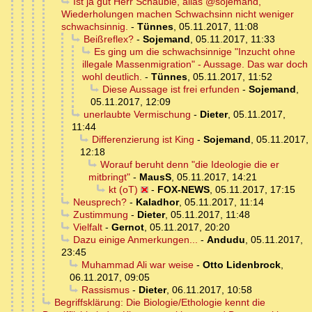
Ist ja gut Herr Schäuble, alias @sojemand,
Wiederholungen machen Schwachsinn nicht weniger
schwachsinnig.
-
Tünnes
,
05.11.2017, 11:08
Beißreflex?
-
Sojemand
,
05.11.2017, 11:33
Es ging um die schwachsinnige "Inzucht ohne
illegale Massenmigration" - Aussage. Das war doch
wohl deutlich.
-
Tünnes
,
05.11.2017, 11:52
Diese Aussage ist frei erfunden
-
Sojemand
,
05.11.2017, 12:09
unerlaubte Vermischung
-
Dieter
,
05.11.2017,
11:44
Differenzierung ist King
-
Sojemand
,
05.11.2017,
12:18
Worauf beruht denn "die Ideologie die er
mitbringt"
-
MausS
,
05.11.2017, 14:21
kt (oT)
-
FOX-NEWS
,
05.11.2017, 17:15
Neusprech?
-
Kaladhor
,
05.11.2017, 11:14
Zustimmung
-
Dieter
,
05.11.2017, 11:48
Vielfalt
-
Gernot
,
05.11.2017, 20:20
Dazu einige Anmerkungen...
-
Andudu
,
05.11.2017,
23:45
Muhammad Ali war weise
-
Otto Lidenbrock
,
06.11.2017, 09:05
Rassismus
-
Dieter
,
06.11.2017, 10:58
Begriffsklärung: Die Biologie/Ethologie kennt die