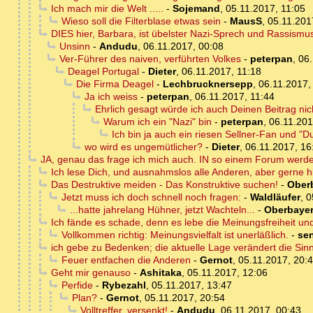
Ich mach mir die Welt .....
-
Sojemand
,
05.11.2017, 11:05
Wieso soll die Filterblase etwas sein
-
MausS
,
05.11.201
DIES hier, Barbara, ist übelster Nazi-Sprech und Rassismu
Unsinn
-
Andudu
,
06.11.2017, 00:08
Ver-Führer des naiven, verführten Volkes
-
peterpan
,
06.
Deagel Portugal
-
Dieter
,
06.11.2017, 11:18
Die Firma Deagel
-
Lechbrucknersepp
,
06.11.2017,
Ja ich weiss
-
peterpan
,
06.11.2017, 11:44
Ehrlich gesagt würde ich auch Deinen Beitrag nic
Warum ich ein "Nazi" bin
-
peterpan
,
06.11.201
Ich bin ja auch ein riesen Sellner-Fan und "
wo wird es ungemütlicher?
-
Dieter
,
06.11.2017, 16
JA, genau das frage ich mich auch. IN so einem Forum werde 
Ich lese Dich, und ausnahmslos alle Anderen, aber gerne hi
Das Destruktive meiden - Das Konstruktive suchen!
-
Ober
Jetzt muss ich doch schnell noch fragen:
-
Waldläufer
,
0
...hatte jahrelang Hühner, jetzt Wachteln...
-
Oberbaye
Ich fände es schade, denn es lebe die Meinungsfreiheit und
Vollkommen richtig: Meinungsvielfalt ist unerläßlich.
-
se
ich gebe zu Bedenken; die aktuelle Lage verändert die Sin
Feuer entfachen die Anderen
-
Gernot
,
05.11.2017, 20:
Geht mir genauso
-
Ashitaka
,
05.11.2017, 12:06
Perfide
-
Rybezahl
,
05.11.2017, 13:47
Plan?
-
Gernot
,
05.11.2017, 20:54
Volltreffer, versenkt!
-
Andudu
,
06.11.2017, 00:43