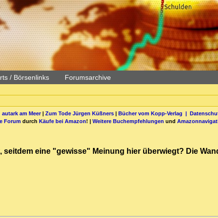
ts / Börsenlinks
Forumsarchive
 autark am Meer
|
Zum Tode Jürgen Küßners
|
Bücher vom Kopp-Verlag |
Datenschut
be Forum
durch
Käufe bei Amazon
! |
Weitere Buchempfehlungen
und
Amazonnavigat
, seitdem eine "gewisse" Meinung hier überwiegt? Die Wand