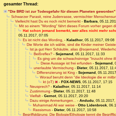
gesamter Thread:
"Die BRD ist zur Todesgefahr für diesen Planeten geworden"
Schwarzer Parasit, reine Judenrasse, vermischter Menschensump
Vielleicht hast Du es noch nicht bemerkt
-
Barbara
,
05.11.201
Mit so einem "Wording" fährt dieses Forum vorher gegen di
Hat schon jemand bemerkt, wer alles nicht mehr sch
05.11.2017, 07:05
Es ist nicht das Wording,
-
Kaladhor
,
05.11.2017, 09:08
Die Worte die ich wähle, sind die Kinder meiner Geist
Ist ja gut Herr Schäuble, alias @sojemand, Wieder
Beißreflex?
-
Sojemand
,
05.11.2017, 11:33
Es ging um die schwachsinnige "Inzucht ohne il
Diese Aussage ist frei erfunden
-
Sojemand
,
unerlaubte Vermischung
-
Dieter
,
05.11.2017, 11:
Differenzierung ist King
-
Sojemand
,
05.11.2017
Worauf beruht denn "die Ideologie die er mitbr
kt (oT)
-
FOX-NEWS
,
05.11.2017, 17:15
Neusprech?
-
Kaladhor
,
05.11.2017, 11:14
Zustimmung
-
Dieter
,
05.11.2017, 11:48
Vielfalt
-
Gernot
,
05.11.2017, 20:20
Dazu einige Anmerkungen...
-
Andudu
,
05.11.2017,
Muhammad Ali war weise
-
Otto Lidenbrock
,
06.1
Rassismus
-
Dieter
,
06.11.2017, 10:58
Begriffsklärung: Die Biologie/Ethologie kennt die Begriff