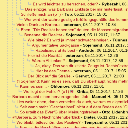
Es wird leichter zu herrschen, oder?
-
Rybezahl
,
06.
Das einzige, was Barbaras Linkliste bei mir hinterlässt, 
Schließe mich an (oT)
-
Tob
,
05.11.2017, 15:01
Wer wird der wahre geistige Erfüllungsgehülfe des kom
Vielen Dank an Barbara
-
peterpan
,
05.11.2017, 10:34
Eben. "Die Realität benennen" deuten die Massenmigrations
Benenne die Realität
-
Sojemand
,
05.11.2017, 11:57
Wie bitte? Es wird ja immer schwachsinniger.
-
Tünnes
Argumentative Sackgasse
-
Sojemand
,
05.11.2017, 
Rabulismus at its best
-
Andudu
,
06.11.2017, 01:1
Hier ist die Realität
-
peterpan
,
05.11.2017, 12:26
Warum Ablenken?
-
Sojemand
,
05.11.2017, 12:59
Ja, okay: Das von dir zitierte Zeugs ist Rechts"extr
Hier ist das Thema
-
peterpan
,
05.11.2017, 15:05
Der Blick auf die Straße.
-
Gernot
,
05.11.2017, 21:03
@Sojemand: Kann es es sein, daß Du überhaupt nichts mehr
Kann es sein...
-
Oblomow
,
06.11.2017, 11:01
Wo liegt der Fehler? (oT)
-
Griba
,
06.11.2017, 17:26
Barbara macht einen hervorragenden Job
-
Manuel H.
,
05.11.2
Lies weiter oben, dann verstehst du auch, worum es eigentlic
Seit wann steht "Geschreibsel" nicht auf dem Boden des "G
So urteilt das BVerfG über Meinungsfreiheit
-
Otto Lidenbr
@Barbara, zum Nachrichtenüberblick
-
Dieter
,
05.11.2017, 11:
Wo bleibt, bitteschön, das Positive?
-
Tempranillo
,
05.11.201
Bereits die Beschäftigung mit der eigenen Familiengeschic