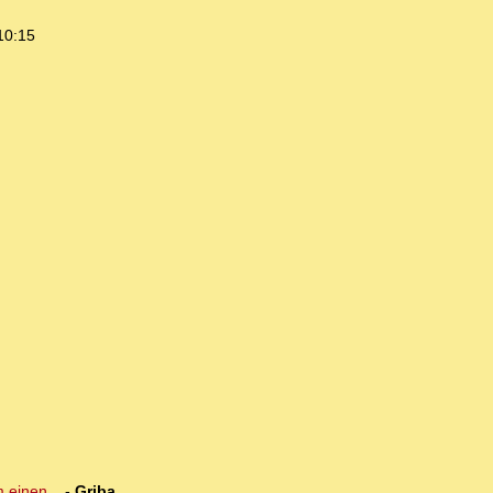
10:15
 einen...
-
Griba
,