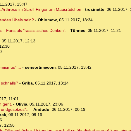
11.2017, 15:47
ist Arthrose im Scroll-Finger am Mausrädchen
-
trosinette
,
06.11.2017, 
menden Übels sein?
-
Oblomow
,
05.11.2017, 18:34
 - Fans als "rassistisches Denken".
-
Tünnes
,
05.11.2017, 11:21
,
05.11.2017, 12:13
12:30
0
emismus"....
-
sensortimecom
,
05.11.2017, 13:42
 schnalls?
-
Griba
,
05.11.2017, 13:14
017, 11:01
h geht.
-
Olivia
,
05.11.2017, 23:06
rundgesetzes"...
-
Andudu
,
06.11.2017, 00:19
ock
,
06.11.2017, 09:16
26
7, 12:58
hte (Stammbücher, Urkunden, was halt so überliefert wurde) kann einem