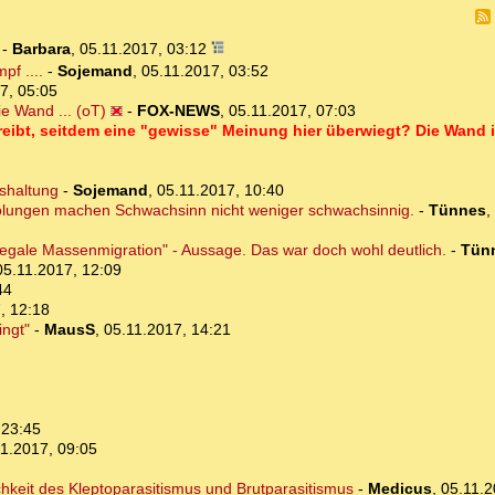
-
Barbara
,
05.11.2017, 03:12
f ....
-
Sojemand
,
05.11.2017, 03:52
7, 05:05
e Wand ... (oT)
-
FOX-NEWS
,
05.11.2017, 07:03
reibt, seitdem eine "gewisse" Meinung hier überwiegt? Die Wand i
eshaltung
-
Sojemand
,
05.11.2017, 10:40
holungen machen Schwachsinn nicht weniger schwachsinnig.
-
Tünnes
,
legale Massenmigration" - Aussage. Das war doch wohl deutlich.
-
Tün
05.11.2017, 12:09
44
, 12:18
ingt"
-
MausS
,
05.11.2017, 14:21
 23:45
1.2017, 09:05
lichkeit des Kleptoparasitismus und Brutparasitismus
-
Medicus
,
05.11.2