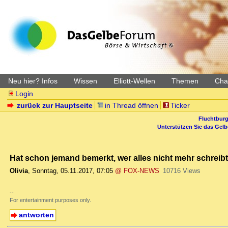
Neu hier? Infos
Wissen
Elliott-Wellen
Themen
Char
Login
zurück zur Hauptseite
in Thread öffnen
Ticker
Fluchtburg
Unterstützen Sie das Gel
Hat schon jemand bemerkt, wer alles nicht mehr schreibt
Olivia
,
Sonntag, 05.11.2017, 07:05
@ FOX-NEWS
10716 Views
--
For entertainment purposes only.
antworten