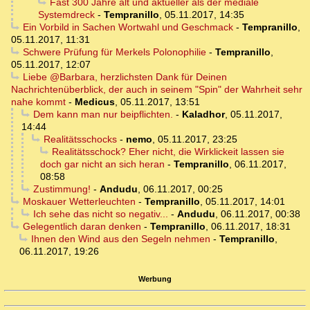
Fast 300 Jahre alt und aktueller als der mediale
Systemdreck
-
Tempranillo
,
05.11.2017, 14:35
Ein Vorbild in Sachen Wortwahl und Geschmack
-
Tempranillo
,
05.11.2017, 11:31
Schwere Prüfung für Merkels Polonophilie
-
Tempranillo
,
05.11.2017, 12:07
Liebe @Barbara, herzlichsten Dank für Deinen
Nachrichtenüberblick, der auch in seinem "Spin" der Wahrheit sehr
nahe kommt
-
Medicus
,
05.11.2017, 13:51
Dem kann man nur beipflichten.
-
Kaladhor
,
05.11.2017,
14:44
Realitätsschocks
-
nemo
,
05.11.2017, 23:25
Realitätsschock? Eher nicht, die Wirklickeit lassen sie
doch gar nicht an sich heran
-
Tempranillo
,
06.11.2017,
08:58
Zustimmung!
-
Andudu
,
06.11.2017, 00:25
Moskauer Wetterleuchten
-
Tempranillo
,
05.11.2017, 14:01
Ich sehe das nicht so negativ...
-
Andudu
,
06.11.2017, 00:38
Gelegentlich daran denken
-
Tempranillo
,
06.11.2017, 18:31
Ihnen den Wind aus den Segeln nehmen
-
Tempranillo
,
06.11.2017, 19:26
Werbung