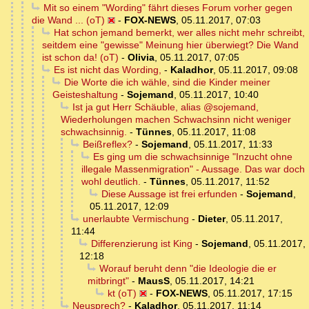
Mit so einem "Wording" fährt dieses Forum vorher gegen
die Wand ... (oT)
-
FOX-NEWS
,
05.11.2017, 07:03
Hat schon jemand bemerkt, wer alles nicht mehr schreibt,
seitdem eine "gewisse" Meinung hier überwiegt? Die Wand
ist schon da! (oT)
-
Olivia
,
05.11.2017, 07:05
Es ist nicht das Wording,
-
Kaladhor
,
05.11.2017, 09:08
Die Worte die ich wähle, sind die Kinder meiner
Geisteshaltung
-
Sojemand
,
05.11.2017, 10:40
Ist ja gut Herr Schäuble, alias @sojemand,
Wiederholungen machen Schwachsinn nicht weniger
schwachsinnig.
-
Tünnes
,
05.11.2017, 11:08
Beißreflex?
-
Sojemand
,
05.11.2017, 11:33
Es ging um die schwachsinnige "Inzucht ohne
illegale Massenmigration" - Aussage. Das war doch
wohl deutlich.
-
Tünnes
,
05.11.2017, 11:52
Diese Aussage ist frei erfunden
-
Sojemand
,
05.11.2017, 12:09
unerlaubte Vermischung
-
Dieter
,
05.11.2017,
11:44
Differenzierung ist King
-
Sojemand
,
05.11.2017,
12:18
Worauf beruht denn "die Ideologie die er
mitbringt"
-
MausS
,
05.11.2017, 14:21
kt (oT)
-
FOX-NEWS
,
05.11.2017, 17:15
Neusprech?
-
Kaladhor
,
05.11.2017, 11:14