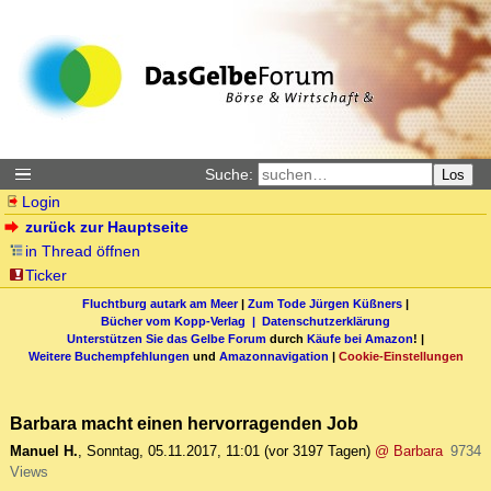
Suche:
Los
Login
zurück zur Hauptseite
in Thread öffnen
Ticker
Fluchtburg autark am Meer
|
Zum Tode Jürgen Küßners
|
Bücher vom Kopp-Verlag |
Datenschutzerklärung
Unterstützen Sie das Gelbe Forum
durch
Käufe bei Amazon
! |
Weitere Buchempfehlungen
und
Amazonnavigation
|
Cookie-Einstellungen
Barbara macht einen hervorragenden Job
Manuel H.
,
Sonntag, 05.11.2017, 11:01
(vor 3197 Tagen)
@ Barbara
9734
Views