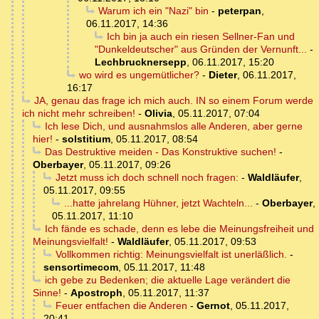
Warum ich ein "Nazi" bin
-
peterpan
,
06.11.2017, 14:36
Ich bin ja auch ein riesen Sellner-Fan und
"Dunkeldeutscher" aus Gründen der Vernunft...
-
Lechbrucknersepp
,
06.11.2017, 15:20
wo wird es ungemütlicher?
-
Dieter
,
06.11.2017,
16:17
JA, genau das frage ich mich auch. IN so einem Forum werde
ich nicht mehr schreiben!
-
Olivia
,
05.11.2017, 07:04
Ich lese Dich, und ausnahmslos alle Anderen, aber gerne
hier!
-
solstitium
,
05.11.2017, 08:54
Das Destruktive meiden - Das Konstruktive suchen!
-
Oberbayer
,
05.11.2017, 09:26
Jetzt muss ich doch schnell noch fragen:
-
Waldläufer
,
05.11.2017, 09:55
...hatte jahrelang Hühner, jetzt Wachteln...
-
Oberbayer
,
05.11.2017, 11:10
Ich fände es schade, denn es lebe die Meinungsfreiheit und
Meinungsvielfalt!
-
Waldläufer
,
05.11.2017, 09:53
Vollkommen richtig: Meinungsvielfalt ist unerläßlich.
-
sensortimecom
,
05.11.2017, 11:48
ich gebe zu Bedenken; die aktuelle Lage verändert die
Sinne!
-
Apostroph
,
05.11.2017, 11:37
Feuer entfachen die Anderen
-
Gernot
,
05.11.2017,
20:41