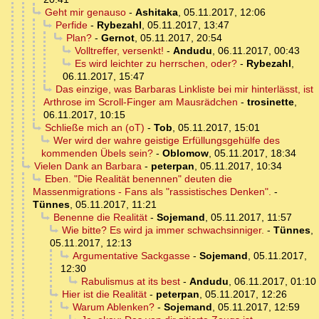
Geht mir genauso
-
Ashitaka
,
05.11.2017, 12:06
Perfide
-
Rybezahl
,
05.11.2017, 13:47
Plan?
-
Gernot
,
05.11.2017, 20:54
Volltreffer, versenkt!
-
Andudu
,
06.11.2017, 00:43
Es wird leichter zu herrschen, oder?
-
Rybezahl
,
06.11.2017, 15:47
Das einzige, was Barbaras Linkliste bei mir hinterlässt, ist
Arthrose im Scroll-Finger am Mausrädchen
-
trosinette
,
06.11.2017, 10:15
Schließe mich an (oT)
-
Tob
,
05.11.2017, 15:01
Wer wird der wahre geistige Erfüllungsgehülfe des
kommenden Übels sein?
-
Oblomow
,
05.11.2017, 18:34
Vielen Dank an Barbara
-
peterpan
,
05.11.2017, 10:34
Eben. "Die Realität benennen" deuten die
Massenmigrations - Fans als "rassistisches Denken".
-
Tünnes
,
05.11.2017, 11:21
Benenne die Realität
-
Sojemand
,
05.11.2017, 11:57
Wie bitte? Es wird ja immer schwachsinniger.
-
Tünnes
,
05.11.2017, 12:13
Argumentative Sackgasse
-
Sojemand
,
05.11.2017,
12:30
Rabulismus at its best
-
Andudu
,
06.11.2017, 01:10
Hier ist die Realität
-
peterpan
,
05.11.2017, 12:26
Warum Ablenken?
-
Sojemand
,
05.11.2017, 12:59