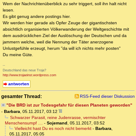
Wem der Nachrichtenüberblick zu sehr triggert, soll ihn halt nicht
lesen.
Es gibt genug andere postings hier.
Wir werden hier gerade als Opfer Zeuge der gigantischsten
absichtlich organisierten Völkerwanderung der Weltgeschichte mit
dem ausdrücklichen Ziel der Auslöschung der Deutschen und da
jammern welche, weil die Nennung der Täter anerzogene
Unlustgefühle erzeugt, herum "da will ich nichts mehr posten"
Du meine Güte.
--
Deutschland das neue Troja?
http://www.trojaeinst.wordpress.com
antworten
gesamter Thread:
RSS-Feed dieser Diskussion
"Die BRD ist zur Todesgefahr für diesen Planeten geworden"
-
Barbara
,
05.11.2017, 03:12
Schwarzer Parasit, reine Judenrasse, vermischter
Menschensumpf ....
-
Sojemand
,
05.11.2017, 03:52
Vielleicht hast Du es noch nicht bemerkt
-
Barbara
,
05.11.2017, 05:05