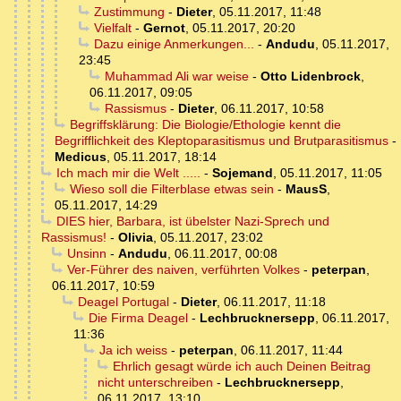
Zustimmung
-
Dieter
,
05.11.2017, 11:48
Vielfalt
-
Gernot
,
05.11.2017, 20:20
Dazu einige Anmerkungen...
-
Andudu
,
05.11.2017,
23:45
Muhammad Ali war weise
-
Otto Lidenbrock
,
06.11.2017, 09:05
Rassismus
-
Dieter
,
06.11.2017, 10:58
Begriffsklärung: Die Biologie/Ethologie kennt die
Begrifflichkeit des Kleptoparasitismus und Brutparasitismus
-
Medicus
,
05.11.2017, 18:14
Ich mach mir die Welt .....
-
Sojemand
,
05.11.2017, 11:05
Wieso soll die Filterblase etwas sein
-
MausS
,
05.11.2017, 14:29
DIES hier, Barbara, ist übelster Nazi-Sprech und
Rassismus!
-
Olivia
,
05.11.2017, 23:02
Unsinn
-
Andudu
,
06.11.2017, 00:08
Ver-Führer des naiven, verführten Volkes
-
peterpan
,
06.11.2017, 10:59
Deagel Portugal
-
Dieter
,
06.11.2017, 11:18
Die Firma Deagel
-
Lechbrucknersepp
,
06.11.2017,
11:36
Ja ich weiss
-
peterpan
,
06.11.2017, 11:44
Ehrlich gesagt würde ich auch Deinen Beitrag
nicht unterschreiben
-
Lechbrucknersepp
,
06.11.2017, 13:10