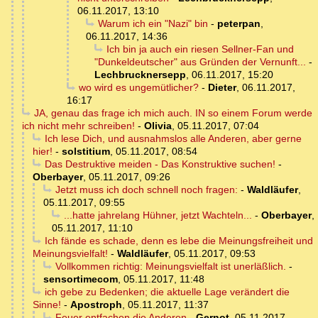
06.11.2017, 13:10
Warum ich ein "Nazi" bin
-
peterpan
,
06.11.2017, 14:36
Ich bin ja auch ein riesen Sellner-Fan und
"Dunkeldeutscher" aus Gründen der Vernunft...
-
Lechbrucknersepp
,
06.11.2017, 15:20
wo wird es ungemütlicher?
-
Dieter
,
06.11.2017,
16:17
JA, genau das frage ich mich auch. IN so einem Forum werde
ich nicht mehr schreiben!
-
Olivia
,
05.11.2017, 07:04
Ich lese Dich, und ausnahmslos alle Anderen, aber gerne
hier!
-
solstitium
,
05.11.2017, 08:54
Das Destruktive meiden - Das Konstruktive suchen!
-
Oberbayer
,
05.11.2017, 09:26
Jetzt muss ich doch schnell noch fragen:
-
Waldläufer
,
05.11.2017, 09:55
...hatte jahrelang Hühner, jetzt Wachteln...
-
Oberbayer
,
05.11.2017, 11:10
Ich fände es schade, denn es lebe die Meinungsfreiheit und
Meinungsvielfalt!
-
Waldläufer
,
05.11.2017, 09:53
Vollkommen richtig: Meinungsvielfalt ist unerläßlich.
-
sensortimecom
,
05.11.2017, 11:48
ich gebe zu Bedenken; die aktuelle Lage verändert die
Sinne!
-
Apostroph
,
05.11.2017, 11:37
Feuer entfachen die Anderen
-
Gernot
,
05.11.2017,