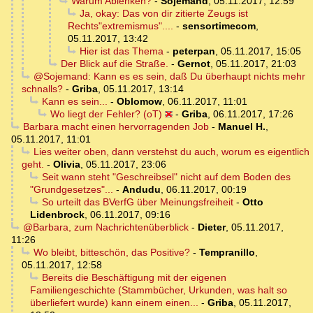
Warum Ablenken?
-
Sojemand
,
05.11.2017, 12:59
Ja, okay: Das von dir zitierte Zeugs ist
Rechts"extremismus"....
-
sensortimecom
,
05.11.2017, 13:42
Hier ist das Thema
-
peterpan
,
05.11.2017, 15:05
Der Blick auf die Straße.
-
Gernot
,
05.11.2017, 21:03
@Sojemand: Kann es es sein, daß Du überhaupt nichts mehr
schnalls?
-
Griba
,
05.11.2017, 13:14
Kann es sein...
-
Oblomow
,
06.11.2017, 11:01
Wo liegt der Fehler? (oT)
-
Griba
,
06.11.2017, 17:26
Barbara macht einen hervorragenden Job
-
Manuel H.
,
05.11.2017, 11:01
Lies weiter oben, dann verstehst du auch, worum es eigentlich
geht.
-
Olivia
,
05.11.2017, 23:06
Seit wann steht "Geschreibsel" nicht auf dem Boden des
"Grundgesetzes"...
-
Andudu
,
06.11.2017, 00:19
So urteilt das BVerfG über Meinungsfreiheit
-
Otto
Lidenbrock
,
06.11.2017, 09:16
@Barbara, zum Nachrichtenüberblick
-
Dieter
,
05.11.2017,
11:26
Wo bleibt, bitteschön, das Positive?
-
Tempranillo
,
05.11.2017, 12:58
Bereits die Beschäftigung mit der eigenen
Familiengeschichte (Stammbücher, Urkunden, was halt so
überliefert wurde) kann einem einen...
-
Griba
,
05.11.2017,