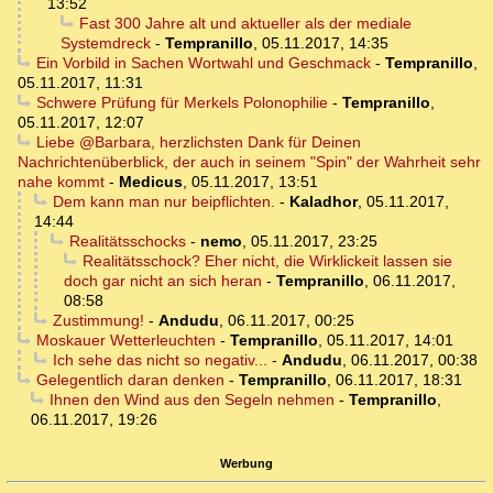
13:52
Fast 300 Jahre alt und aktueller als der mediale
Systemdreck
-
Tempranillo
,
05.11.2017, 14:35
Ein Vorbild in Sachen Wortwahl und Geschmack
-
Tempranillo
,
05.11.2017, 11:31
Schwere Prüfung für Merkels Polonophilie
-
Tempranillo
,
05.11.2017, 12:07
Liebe @Barbara, herzlichsten Dank für Deinen
Nachrichtenüberblick, der auch in seinem "Spin" der Wahrheit sehr
nahe kommt
-
Medicus
,
05.11.2017, 13:51
Dem kann man nur beipflichten.
-
Kaladhor
,
05.11.2017,
14:44
Realitätsschocks
-
nemo
,
05.11.2017, 23:25
Realitätsschock? Eher nicht, die Wirklickeit lassen sie
doch gar nicht an sich heran
-
Tempranillo
,
06.11.2017,
08:58
Zustimmung!
-
Andudu
,
06.11.2017, 00:25
Moskauer Wetterleuchten
-
Tempranillo
,
05.11.2017, 14:01
Ich sehe das nicht so negativ...
-
Andudu
,
06.11.2017, 00:38
Gelegentlich daran denken
-
Tempranillo
,
06.11.2017, 18:31
Ihnen den Wind aus den Segeln nehmen
-
Tempranillo
,
06.11.2017, 19:26
Werbung