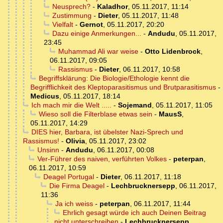
Neusprech?
-
Kaladhor
,
05.11.2017, 11:14
Zustimmung
-
Dieter
,
05.11.2017, 11:48
Vielfalt
-
Gernot
,
05.11.2017, 20:20
Dazu einige Anmerkungen...
-
Andudu
,
05.11.2017,
23:45
Muhammad Ali war weise
-
Otto Lidenbrock
,
06.11.2017, 09:05
Rassismus
-
Dieter
,
06.11.2017, 10:58
Begriffsklärung: Die Biologie/Ethologie kennt die
Begrifflichkeit des Kleptoparasitismus und Brutparasitismus
-
Medicus
,
05.11.2017, 18:14
Ich mach mir die Welt .....
-
Sojemand
,
05.11.2017, 11:05
Wieso soll die Filterblase etwas sein
-
MausS
,
05.11.2017, 14:29
DIES hier, Barbara, ist übelster Nazi-Sprech und
Rassismus!
-
Olivia
,
05.11.2017, 23:02
Unsinn
-
Andudu
,
06.11.2017, 00:08
Ver-Führer des naiven, verführten Volkes
-
peterpan
,
06.11.2017, 10:59
Deagel Portugal
-
Dieter
,
06.11.2017, 11:18
Die Firma Deagel
-
Lechbrucknersepp
,
06.11.2017,
11:36
Ja ich weiss
-
peterpan
,
06.11.2017, 11:44
Ehrlich gesagt würde ich auch Deinen Beitrag
nicht unterschreiben
-
Lechbrucknersepp
,