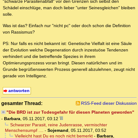
"schwarze Parasitenabfall" vor den Grenzen sich selbst den
Schädel einschlüge, man doch lieber "unter Seinesgleichen" bleiben
solle.
Was ist das? Einfach nur "nicht pc" oder doch schon die Definition
von Rassismus?
PS: Nur falls es nicht bekannt ist: Genetische Vielfalt ist eine Säule
der Evolution welche Degeneration durch inzestuöse Tendenzen
verhindert und die betreffende Spezies in ihrem
Optimierungsprozess voran bringt. Diesen natürlichen und im
Grunde begrüßenswerten Prozess generell abzulehnen, zeugt nicht
gerade von Intelligenz.
antworten
gesamter Thread:
RSS-Feed dieser Diskussion
"Die BRD ist zur Todesgefahr für diesen Planeten geworden"
-
Barbara
,
05.11.2017, 03:12
Schwarzer Parasit, reine Judenrasse, vermischter
Menschensumpf ....
-
Sojemand
,
05.11.2017, 03:52
Vielleicht hast Du es noch nicht bemerkt
-
Barbara
,