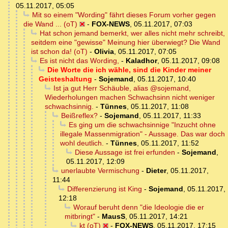
05.11.2017, 05:05
Mit so einem "Wording" fährt dieses Forum vorher gegen
die Wand ... (oT)
-
FOX-NEWS
,
05.11.2017, 07:03
Hat schon jemand bemerkt, wer alles nicht mehr schreibt,
seitdem eine "gewisse" Meinung hier überwiegt? Die Wand
ist schon da! (oT)
-
Olivia
,
05.11.2017, 07:05
Es ist nicht das Wording,
-
Kaladhor
,
05.11.2017, 09:08
Die Worte die ich wähle, sind die Kinder meiner
Geisteshaltung
-
Sojemand
,
05.11.2017, 10:40
Ist ja gut Herr Schäuble, alias @sojemand,
Wiederholungen machen Schwachsinn nicht weniger
schwachsinnig.
-
Tünnes
,
05.11.2017, 11:08
Beißreflex?
-
Sojemand
,
05.11.2017, 11:33
Es ging um die schwachsinnige "Inzucht ohne
illegale Massenmigration" - Aussage. Das war doch
wohl deutlich.
-
Tünnes
,
05.11.2017, 11:52
Diese Aussage ist frei erfunden
-
Sojemand
,
05.11.2017, 12:09
unerlaubte Vermischung
-
Dieter
,
05.11.2017,
11:44
Differenzierung ist King
-
Sojemand
,
05.11.2017,
12:18
Worauf beruht denn "die Ideologie die er
mitbringt"
-
MausS
,
05.11.2017, 14:21
kt (oT)
-
FOX-NEWS
,
05.11.2017, 17:15