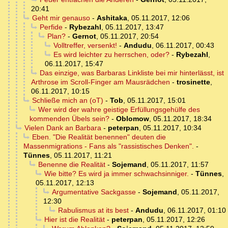
20:41
Geht mir genauso
-
Ashitaka
,
05.11.2017, 12:06
Perfide
-
Rybezahl
,
05.11.2017, 13:47
Plan?
-
Gernot
,
05.11.2017, 20:54
Volltreffer, versenkt!
-
Andudu
,
06.11.2017, 00:43
Es wird leichter zu herrschen, oder?
-
Rybezahl
,
06.11.2017, 15:47
Das einzige, was Barbaras Linkliste bei mir hinterlässt, ist
Arthrose im Scroll-Finger am Mausrädchen
-
trosinette
,
06.11.2017, 10:15
Schließe mich an (oT)
-
Tob
,
05.11.2017, 15:01
Wer wird der wahre geistige Erfüllungsgehülfe des
kommenden Übels sein?
-
Oblomow
,
05.11.2017, 18:34
Vielen Dank an Barbara
-
peterpan
,
05.11.2017, 10:34
Eben. "Die Realität benennen" deuten die
Massenmigrations - Fans als "rassistisches Denken".
-
Tünnes
,
05.11.2017, 11:21
Benenne die Realität
-
Sojemand
,
05.11.2017, 11:57
Wie bitte? Es wird ja immer schwachsinniger.
-
Tünnes
,
05.11.2017, 12:13
Argumentative Sackgasse
-
Sojemand
,
05.11.2017,
12:30
Rabulismus at its best
-
Andudu
,
06.11.2017, 01:10
Hier ist die Realität
-
peterpan
,
05.11.2017, 12:26