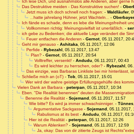
Ich lese Dich, und ausnahmslos alle Anderen, aber gerne hi
Das Destruktive meiden - Das Konstruktive suchen!
-
Ober
Jetzt muss ich doch schnell noch fragen:
-
Waldläufer
,
0
...hatte jahrelang Hühner, jetzt Wachteln...
-
Oberbaye
Ich fände es schade, denn es lebe die Meinungsfreiheit und
Vollkommen richtig: Meinungsvielfalt ist unerläßlich.
-
se
ich gebe zu Bedenken; die aktuelle Lage verändert die Sin
Feuer entfachen die Anderen
-
Gernot
,
05.11.2017, 20:
Geht mir genauso
-
Ashitaka
,
05.11.2017, 12:06
Perfide
-
Rybezahl
,
05.11.2017, 13:47
Plan?
-
Gernot
,
05.11.2017, 20:54
Volltreffer, versenkt!
-
Andudu
,
06.11.2017, 00:43
Es wird leichter zu herrschen, oder?
-
Rybezahl
,
06.
Das einzige, was Barbaras Linkliste bei mir hinterlässt, 
Schließe mich an (oT)
-
Tob
,
05.11.2017, 15:01
Wer wird der wahre geistige Erfüllungsgehülfe des kom
Vielen Dank an Barbara
-
peterpan
,
05.11.2017, 10:34
Eben. "Die Realität benennen" deuten die Massenmigrations
Benenne die Realität
-
Sojemand
,
05.11.2017, 11:57
Wie bitte? Es wird ja immer schwachsinniger.
-
Tünnes
Argumentative Sackgasse
-
Sojemand
,
05.11.2017, 
Rabulismus at its best
-
Andudu
,
06.11.2017, 01:1
Hier ist die Realität
-
peterpan
,
05.11.2017, 12:26
Warum Ablenken?
-
Sojemand
,
05.11.2017, 12:59
Ja, okay: Das von dir zitierte Zeugs ist Rechts"extr