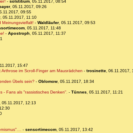
er!
-
solstitium
,
05.11.2017, 08:54
bayer
,
05.11.2017, 09:26
5.11.2017, 09:55
r
,
05.11.2017, 11:10
 Meinungsvielfalt!
-
Waldläufer
,
05.11.2017, 09:53
nsortimecom
,
05.11.2017, 11:48
ne!
-
Apostroph
,
05.11.2017, 11:37
41
11.2017, 15:47
ist Arthrose im Scroll-Finger am Mausrädchen
-
trosinette
,
06.11.2017, 
menden Übels sein?
-
Oblomow
,
05.11.2017, 18:34
 - Fans als "rassistisches Denken".
-
Tünnes
,
05.11.2017, 11:21
,
05.11.2017, 12:13
12:30
0
emismus"....
-
sensortimecom
,
05.11.2017, 13:42