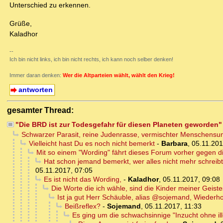
Unterschied zu erkennen.
Grüße,
Kaladhor
--
Ich bin nicht links, ich bin nicht rechts, ich kann noch selber denken!
Immer daran denken:
Wer die Altparteien wählt, wählt den Krieg!
antworten
gesamter Thread:
"Die BRD ist zur Todesgefahr für diesen Planeten geworden"
Schwarzer Parasit, reine Judenrasse, vermischter Menschensump
Vielleicht hast Du es noch nicht bemerkt
-
Barbara
,
05.11.201
Mit so einem "Wording" fährt dieses Forum vorher gegen di
Hat schon jemand bemerkt, wer alles nicht mehr schreibt
05.11.2017, 07:05
Es ist nicht das Wording,
-
Kaladhor
,
05.11.2017, 09:08
Die Worte die ich wähle, sind die Kinder meiner Geist
Ist ja gut Herr Schäuble, alias @sojemand, Wieder
Beißreflex?
-
Sojemand
,
05.11.2017, 11:33
Es ging um die schwachsinnige "Inzucht ohne il