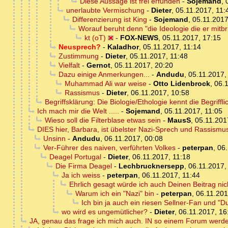
Diese Aussage ist frei erfunden
-
Sojemand
,
unerlaubte Vermischung
-
Dieter
,
05.11.2017, 11:
Differenzierung ist King
-
Sojemand
,
05.11.2017
Worauf beruht denn "die Ideologie die er mitbr
kt (oT)
-
FOX-NEWS
,
05.11.2017, 17:15
Neusprech?
-
Kaladhor
,
05.11.2017, 11:14
Zustimmung
-
Dieter
,
05.11.2017, 11:48
Vielfalt
-
Gernot
,
05.11.2017, 20:20
Dazu einige Anmerkungen...
-
Andudu
,
05.11.2017,
Muhammad Ali war weise
-
Otto Lidenbrock
,
06.1
Rassismus
-
Dieter
,
06.11.2017, 10:58
Begriffsklärung: Die Biologie/Ethologie kennt die Begriff
Ich mach mir die Welt .....
-
Sojemand
,
05.11.2017, 11:05
Wieso soll die Filterblase etwas sein
-
MausS
,
05.11.201
DIES hier, Barbara, ist übelster Nazi-Sprech und Rassismu
Unsinn
-
Andudu
,
06.11.2017, 00:08
Ver-Führer des naiven, verführten Volkes
-
peterpan
,
06.
Deagel Portugal
-
Dieter
,
06.11.2017, 11:18
Die Firma Deagel
-
Lechbrucknersepp
,
06.11.2017,
Ja ich weiss
-
peterpan
,
06.11.2017, 11:44
Ehrlich gesagt würde ich auch Deinen Beitrag nic
Warum ich ein "Nazi" bin
-
peterpan
,
06.11.201
Ich bin ja auch ein riesen Sellner-Fan und "
wo wird es ungemütlicher?
-
Dieter
,
06.11.2017, 16
JA, genau das frage ich mich auch. IN so einem Forum werde 