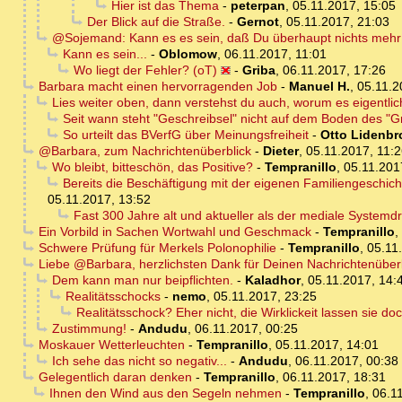
Hier ist das Thema
-
peterpan
,
05.11.2017, 15:05
Der Blick auf die Straße.
-
Gernot
,
05.11.2017, 21:03
@Sojemand: Kann es es sein, daß Du überhaupt nichts mehr
Kann es sein...
-
Oblomow
,
06.11.2017, 11:01
Wo liegt der Fehler? (oT)
-
Griba
,
06.11.2017, 17:26
Barbara macht einen hervorragenden Job
-
Manuel H.
,
05.11.2
Lies weiter oben, dann verstehst du auch, worum es eigentlic
Seit wann steht "Geschreibsel" nicht auf dem Boden des "G
So urteilt das BVerfG über Meinungsfreiheit
-
Otto Lidenbr
@Barbara, zum Nachrichtenüberblick
-
Dieter
,
05.11.2017, 11:
Wo bleibt, bitteschön, das Positive?
-
Tempranillo
,
05.11.201
Bereits die Beschäftigung mit der eigenen Familiengeschic
05.11.2017, 13:52
Fast 300 Jahre alt und aktueller als der mediale Systemd
Ein Vorbild in Sachen Wortwahl und Geschmack
-
Tempranillo
,
Schwere Prüfung für Merkels Polonophilie
-
Tempranillo
,
05.11
Liebe @Barbara, herzlichsten Dank für Deinen Nachrichtenüberb
Dem kann man nur beipflichten.
-
Kaladhor
,
05.11.2017, 14:
Realitätsschocks
-
nemo
,
05.11.2017, 23:25
Realitätsschock? Eher nicht, die Wirklickeit lassen sie do
Zustimmung!
-
Andudu
,
06.11.2017, 00:25
Moskauer Wetterleuchten
-
Tempranillo
,
05.11.2017, 14:01
Ich sehe das nicht so negativ...
-
Andudu
,
06.11.2017, 00:38
Gelegentlich daran denken
-
Tempranillo
,
06.11.2017, 18:31
Ihnen den Wind aus den Segeln nehmen
-
Tempranillo
,
06.1