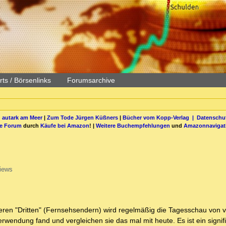
ts / Börsenlinks
Forumsarchive
 autark am Meer
|
Zum Tode Jürgen Küßners
|
Bücher vom Kopp-Verlag |
Datenschut
be Forum
durch
Käufe bei Amazon
! |
Weitere Buchempfehlungen
und
Amazonnavigat
iews
nseren "Dritten" (Fernsehsendern) wird regelmäßig die Tagesschau von 
rwendung fand und vergleichen sie das mal mit heute. Es ist ein signif