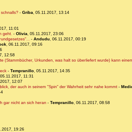
 schnalls?
-
Griba
,
05.11.2017, 13:14
017, 11:01
h geht.
-
Olivia
,
05.11.2017, 23:06
rundgesetzes"...
-
Andudu
,
06.11.2017, 00:19
ock
,
06.11.2017, 09:16
26
7, 12:58
hte (Stammbücher, Urkunden, was halt so überliefert wurde) kann einem
reck
-
Tempranillo
,
05.11.2017, 14:35
05.11.2017, 11:31
.2017, 12:07
lick, der auch in seinem "Spin" der Wahrheit sehr nahe kommt
-
Medi
44
ch gar nicht an sich heran
-
Tempranillo
,
06.11.2017, 08:58
1.2017, 19:26