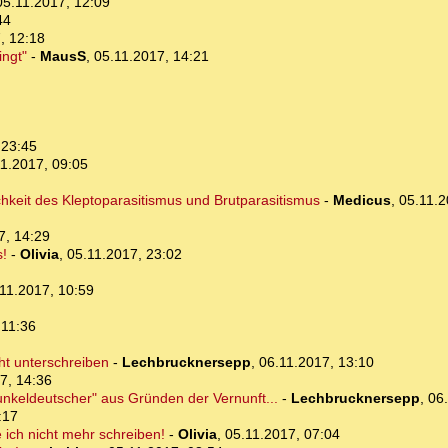
05.11.2017, 12:09
44
, 12:18
ingt"
-
MausS
,
05.11.2017, 14:21
 23:45
1.2017, 09:05
lichkeit des Kleptoparasitismus und Brutparasitismus
-
Medicus
,
05.11.2
7, 14:29
s!
-
Olivia
,
05.11.2017, 23:02
11.2017, 10:59
 11:36
ht unterschreiben
-
Lechbrucknersepp
,
06.11.2017, 13:10
7, 14:36
Dunkeldeutscher" aus Gründen der Vernunft...
-
Lechbrucknersepp
,
06
:17
ich nicht mehr schreiben!
-
Olivia
,
05.11.2017, 07:04