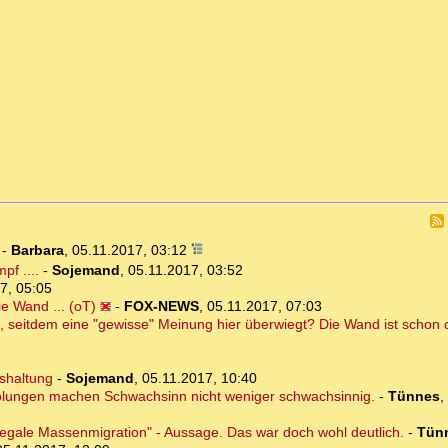
-
Barbara
,
05.11.2017, 03:12
f ....
-
Sojemand
,
05.11.2017, 03:52
7, 05:05
e Wand ... (oT)
-
FOX-NEWS
,
05.11.2017, 07:03
, seitdem eine "gewisse" Meinung hier überwiegt? Die Wand ist schon 
eshaltung
-
Sojemand
,
05.11.2017, 10:40
holungen machen Schwachsinn nicht weniger schwachsinnig.
-
Tünnes
,
legale Massenmigration" - Aussage. Das war doch wohl deutlich.
-
Tün