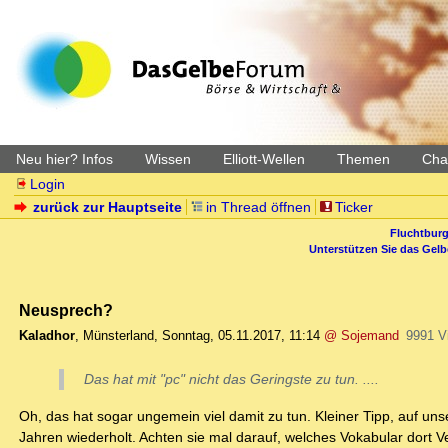
Neu hier? Infos
Wissen
Elliott-Wellen
Themen
Char
Login
zurück zur Hauptseite
in Thread öffnen
Ticker
Fluchtburg
Unterstützen Sie das Gel
Neusprech?
Kaladhor
,
Münsterland
,
Sonntag, 05.11.2017, 11:14
@ Sojemand
9991 V
Das hat mit "pc" nicht das Geringste zu tun. ....
Oh, das hat sogar ungemein viel damit zu tun. Kleiner Tipp, auf u
Jahren wiederholt. Achten sie mal darauf, welches Vokabular dort Ve