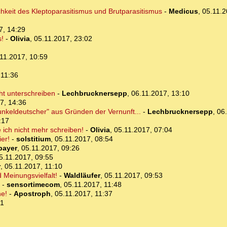
lichkeit des Kleptoparasitismus und Brutparasitismus
-
Medicus
,
05.11.2
7, 14:29
s!
-
Olivia
,
05.11.2017, 23:02
11.2017, 10:59
 11:36
ht unterschreiben
-
Lechbrucknersepp
,
06.11.2017, 13:10
7, 14:36
Dunkeldeutscher" aus Gründen der Vernunft...
-
Lechbrucknersepp
,
06
:17
ich nicht mehr schreiben!
-
Olivia
,
05.11.2017, 07:04
er!
-
solstitium
,
05.11.2017, 08:54
bayer
,
05.11.2017, 09:26
5.11.2017, 09:55
r
,
05.11.2017, 11:10
 Meinungsvielfalt!
-
Waldläufer
,
05.11.2017, 09:53
-
sensortimecom
,
05.11.2017, 11:48
ne!
-
Apostroph
,
05.11.2017, 11:37
41