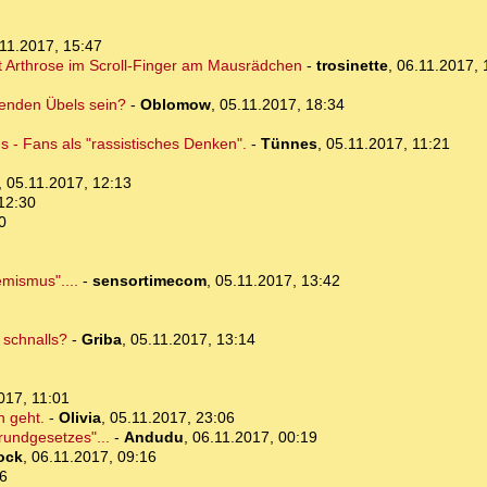
11.2017, 15:47
ist Arthrose im Scroll-Finger am Mausrädchen
-
trosinette
,
06.11.2017, 
menden Übels sein?
-
Oblomow
,
05.11.2017, 18:34
 - Fans als "rassistisches Denken".
-
Tünnes
,
05.11.2017, 11:21
,
05.11.2017, 12:13
12:30
0
emismus"....
-
sensortimecom
,
05.11.2017, 13:42
 schnalls?
-
Griba
,
05.11.2017, 13:14
017, 11:01
h geht.
-
Olivia
,
05.11.2017, 23:06
rundgesetzes"...
-
Andudu
,
06.11.2017, 00:19
ock
,
06.11.2017, 09:16
26