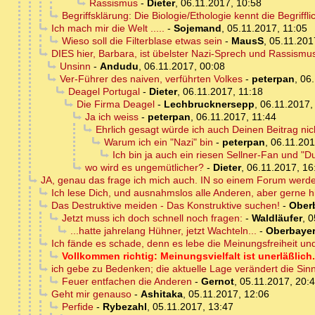
Rassismus
-
Dieter
,
06.11.2017, 10:58
Begriffsklärung: Die Biologie/Ethologie kennt die Begriff
Ich mach mir die Welt .....
-
Sojemand
,
05.11.2017, 11:05
Wieso soll die Filterblase etwas sein
-
MausS
,
05.11.201
DIES hier, Barbara, ist übelster Nazi-Sprech und Rassismu
Unsinn
-
Andudu
,
06.11.2017, 00:08
Ver-Führer des naiven, verführten Volkes
-
peterpan
,
06.
Deagel Portugal
-
Dieter
,
06.11.2017, 11:18
Die Firma Deagel
-
Lechbrucknersepp
,
06.11.2017,
Ja ich weiss
-
peterpan
,
06.11.2017, 11:44
Ehrlich gesagt würde ich auch Deinen Beitrag nic
Warum ich ein "Nazi" bin
-
peterpan
,
06.11.201
Ich bin ja auch ein riesen Sellner-Fan und "
wo wird es ungemütlicher?
-
Dieter
,
06.11.2017, 16
JA, genau das frage ich mich auch. IN so einem Forum werde 
Ich lese Dich, und ausnahmslos alle Anderen, aber gerne hi
Das Destruktive meiden - Das Konstruktive suchen!
-
Ober
Jetzt muss ich doch schnell noch fragen:
-
Waldläufer
,
0
...hatte jahrelang Hühner, jetzt Wachteln...
-
Oberbaye
Ich fände es schade, denn es lebe die Meinungsfreiheit und
Vollkommen richtig: Meinungsvielfalt ist unerläßlich.
ich gebe zu Bedenken; die aktuelle Lage verändert die Sin
Feuer entfachen die Anderen
-
Gernot
,
05.11.2017, 20:
Geht mir genauso
-
Ashitaka
,
05.11.2017, 12:06
Perfide
-
Rybezahl
,
05.11.2017, 13:47