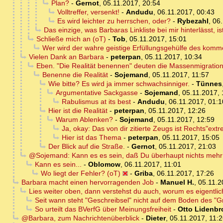
Plan?
-
Gernot
,
05.11.2017, 20:54
Volltreffer, versenkt!
-
Andudu
,
06.11.2017, 00:43
Es wird leichter zu herrschen, oder?
-
Rybezahl
,
06.
Das einzige, was Barbaras Linkliste bei mir hinterlässt, 
Schließe mich an (oT)
-
Tob
,
05.11.2017, 15:01
Wer wird der wahre geistige Erfüllungsgehülfe des kom
Vielen Dank an Barbara
-
peterpan
,
05.11.2017, 10:34
Eben. "Die Realität benennen" deuten die Massenmigrations
Benenne die Realität
-
Sojemand
,
05.11.2017, 11:57
Wie bitte? Es wird ja immer schwachsinniger.
-
Tünnes
Argumentative Sackgasse
-
Sojemand
,
05.11.2017, 
Rabulismus at its best
-
Andudu
,
06.11.2017, 01:1
Hier ist die Realität
-
peterpan
,
05.11.2017, 12:26
Warum Ablenken?
-
Sojemand
,
05.11.2017, 12:59
Ja, okay: Das von dir zitierte Zeugs ist Rechts"extr
Hier ist das Thema
-
peterpan
,
05.11.2017, 15:05
Der Blick auf die Straße.
-
Gernot
,
05.11.2017, 21:03
@Sojemand: Kann es es sein, daß Du überhaupt nichts mehr
Kann es sein...
-
Oblomow
,
06.11.2017, 11:01
Wo liegt der Fehler? (oT)
-
Griba
,
06.11.2017, 17:26
Barbara macht einen hervorragenden Job
-
Manuel H.
,
05.11.2
Lies weiter oben, dann verstehst du auch, worum es eigentlic
Seit wann steht "Geschreibsel" nicht auf dem Boden des "G
So urteilt das BVerfG über Meinungsfreiheit
-
Otto Lidenbr
@Barbara, zum Nachrichtenüberblick
-
Dieter
,
05.11.2017, 11: