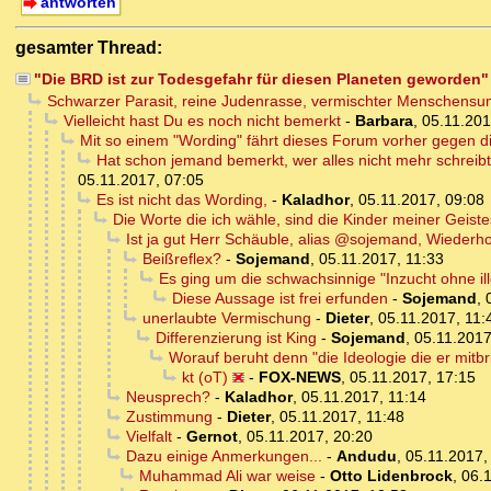
antworten
gesamter Thread:
"Die BRD ist zur Todesgefahr für diesen Planeten geworden"
Schwarzer Parasit, reine Judenrasse, vermischter Menschensump
Vielleicht hast Du es noch nicht bemerkt
-
Barbara
,
05.11.201
Mit so einem "Wording" fährt dieses Forum vorher gegen di
Hat schon jemand bemerkt, wer alles nicht mehr schreibt
05.11.2017, 07:05
Es ist nicht das Wording,
-
Kaladhor
,
05.11.2017, 09:08
Die Worte die ich wähle, sind die Kinder meiner Geist
Ist ja gut Herr Schäuble, alias @sojemand, Wieder
Beißreflex?
-
Sojemand
,
05.11.2017, 11:33
Es ging um die schwachsinnige "Inzucht ohne il
Diese Aussage ist frei erfunden
-
Sojemand
,
unerlaubte Vermischung
-
Dieter
,
05.11.2017, 11:
Differenzierung ist King
-
Sojemand
,
05.11.2017
Worauf beruht denn "die Ideologie die er mitbr
kt (oT)
-
FOX-NEWS
,
05.11.2017, 17:15
Neusprech?
-
Kaladhor
,
05.11.2017, 11:14
Zustimmung
-
Dieter
,
05.11.2017, 11:48
Vielfalt
-
Gernot
,
05.11.2017, 20:20
Dazu einige Anmerkungen...
-
Andudu
,
05.11.2017,
Muhammad Ali war weise
-
Otto Lidenbrock
,
06.1