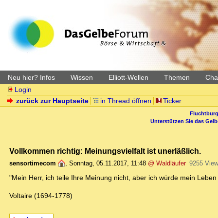
Neu hier? Infos
Wissen
Elliott-Wellen
Themen
Char
Login
zurück zur Hauptseite
in Thread öffnen
Ticker
Fluchtburg
Unterstützen Sie das Gel
Vollkommen richtig: Meinungsvielfalt ist unerläßlich.
sensortimecom
,
Sonntag, 05.11.2017, 11:48
@ Waldläufer
9255 Vie
"Mein Herr, ich teile Ihre Meinung nicht, aber ich würde mein Leben 
Voltaire (1694-1778)