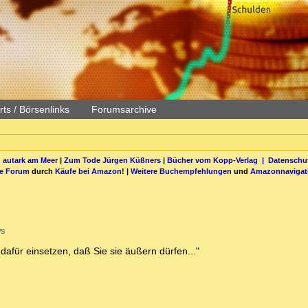
ts / Börsenlinks
Forumsarchive
 autark am Meer
|
Zum Tode Jürgen Küßners
|
Bücher vom Kopp-Verlag |
Datenschut
be Forum
durch
Käufe bei Amazon
! |
Weitere Buchempfehlungen
und
Amazonnavigat
ws
dafür einsetzen, daß Sie sie äußern dürfen..."