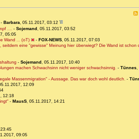
-
Barbara
,
05.11.2017, 03:12
f ....
-
Sojemand
,
05.11.2017, 03:52
7, 05:05
e Wand ... (oT)
-
FOX-NEWS
,
05.11.2017, 07:03
, seitdem eine "gewisse" Meinung hier überwiegt? Die Wand ist schon 
eshaltung
-
Sojemand
,
05.11.2017, 10:40
holungen machen Schwachsinn nicht weniger schwachsinnig.
-
Tünnes
,
legale Massenmigration" - Aussage. Das war doch wohl deutlich.
-
Tün
05.11.2017, 12:09
44
, 12:18
ingt"
-
MausS
,
05.11.2017, 14:21
 23:45
1.2017, 09:05