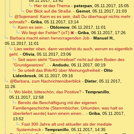
05.11.2017, 13:42
Hier ist das Thema
-
peterpan
,
05.11.2017, 15:05
Der Blick auf die Straße.
-
Gernot
,
05.11.2017, 21:03
@Sojemand: Kann es es sein, daß Du überhaupt nichts mehr
schnalls?
-
Griba
,
05.11.2017, 13:14
Kann es sein...
-
Oblomow
,
06.11.2017, 11:01
Wo liegt der Fehler? (oT)
-
Griba
,
06.11.2017, 17:26
Barbara macht einen hervorragenden Job
-
Manuel H.
,
05.11.2017, 11:01
Lies weiter oben, dann verstehst du auch, worum es eigentlich
geht.
-
Olivia
,
05.11.2017, 23:06
Seit wann steht "Geschreibsel" nicht auf dem Boden des
"Grundgesetzes"...
-
Andudu
,
06.11.2017, 00:19
So urteilt das BVerfG über Meinungsfreiheit
-
Otto
Lidenbrock
,
06.11.2017, 09:16
@Barbara, zum Nachrichtenüberblick
-
Dieter
,
05.11.2017,
11:26
Wo bleibt, bitteschön, das Positive?
-
Tempranillo
,
05.11.2017, 12:58
Bereits die Beschäftigung mit der eigenen
Familiengeschichte (Stammbücher, Urkunden, was halt so
überliefert wurde) kann einem einen...
-
Griba
,
05.11.2017,
13:52
Fast 300 Jahre alt und aktueller als der mediale
Systemdreck
-
Tempranillo
,
05.11.2017, 14:35