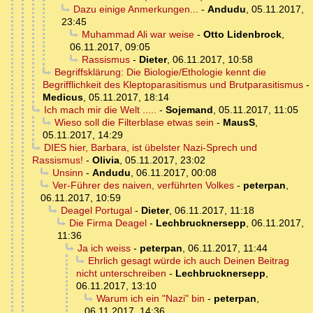
Dazu einige Anmerkungen...
-
Andudu
,
05.11.2017,
23:45
Muhammad Ali war weise
-
Otto Lidenbrock
,
06.11.2017, 09:05
Rassismus
-
Dieter
,
06.11.2017, 10:58
Begriffsklärung: Die Biologie/Ethologie kennt die
Begrifflichkeit des Kleptoparasitismus und Brutparasitismus
-
Medicus
,
05.11.2017, 18:14
Ich mach mir die Welt .....
-
Sojemand
,
05.11.2017, 11:05
Wieso soll die Filterblase etwas sein
-
MausS
,
05.11.2017, 14:29
DIES hier, Barbara, ist übelster Nazi-Sprech und
Rassismus!
-
Olivia
,
05.11.2017, 23:02
Unsinn
-
Andudu
,
06.11.2017, 00:08
Ver-Führer des naiven, verführten Volkes
-
peterpan
,
06.11.2017, 10:59
Deagel Portugal
-
Dieter
,
06.11.2017, 11:18
Die Firma Deagel
-
Lechbrucknersepp
,
06.11.2017,
11:36
Ja ich weiss
-
peterpan
,
06.11.2017, 11:44
Ehrlich gesagt würde ich auch Deinen Beitrag
nicht unterschreiben
-
Lechbrucknersepp
,
06.11.2017, 13:10
Warum ich ein "Nazi" bin
-
peterpan
,
06.11.2017, 14:36