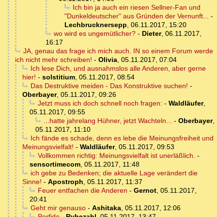
Ich bin ja auch ein riesen Sellner-Fan und
"Dunkeldeutscher" aus Gründen der Vernunft...
-
Lechbrucknersepp
,
06.11.2017, 15:20
wo wird es ungemütlicher?
-
Dieter
,
06.11.2017,
16:17
JA, genau das frage ich mich auch. IN so einem Forum werde
ich nicht mehr schreiben!
-
Olivia
,
05.11.2017, 07:04
Ich lese Dich, und ausnahmslos alle Anderen, aber gerne
hier!
-
solstitium
,
05.11.2017, 08:54
Das Destruktive meiden - Das Konstruktive suchen!
-
Oberbayer
,
05.11.2017, 09:26
Jetzt muss ich doch schnell noch fragen:
-
Waldläufer
,
05.11.2017, 09:55
...hatte jahrelang Hühner, jetzt Wachteln...
-
Oberbayer
,
05.11.2017, 11:10
Ich fände es schade, denn es lebe die Meinungsfreiheit und
Meinungsvielfalt!
-
Waldläufer
,
05.11.2017, 09:53
Vollkommen richtig: Meinungsvielfalt ist unerläßlich.
-
sensortimecom
,
05.11.2017, 11:48
ich gebe zu Bedenken; die aktuelle Lage verändert die
Sinne!
-
Apostroph
,
05.11.2017, 11:37
Feuer entfachen die Anderen
-
Gernot
,
05.11.2017,
20:41
Geht mir genauso
-
Ashitaka
,
05.11.2017, 12:06
Perfide
-
Rybezahl
,
05.11.2017, 13:47