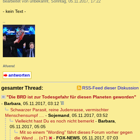
bearbeitet von unbekannt, Sonntag, 05.11.2017, 17:22
- kein Text -
--
Afuera!
antworten
gesamter Thread:
RSS-Feed dieser Diskussion
"Die BRD ist zur Todesgefahr für diesen Planeten geworden"
-
Barbara
,
05.11.2017, 03:12
Schwarzer Parasit, reine Judenrasse, vermischter
Menschensumpf ....
-
Sojemand
,
05.11.2017, 03:52
Vielleicht hast Du es noch nicht bemerkt
-
Barbara
,
05.11.2017, 05:05
Mit so einem "Wording" fährt dieses Forum vorher gegen
die Wand ... (oT)
-
FOX-NEWS
,
05.11.2017, 07:03