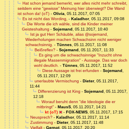
Hat schon jemand bemerkt, wer alles nicht mehr schreibt,
seitdem eine "gewisse" Meinung hier überwiegt? Die Wand
ist schon da! (oT)
-
Olivia
,
05.11.2017, 07:05
Es ist nicht das Wording,
-
Kaladhor
,
05.11.2017, 09:08
Die Worte die ich wähle, sind die Kinder meiner
Geisteshaltung
-
Sojemand
,
05.11.2017, 10:40
Ist ja gut Herr Schäuble, alias @sojemand,
Wiederholungen machen Schwachsinn nicht weniger
schwachsinnig.
-
Tünnes
,
05.11.2017, 11:08
Beißreflex?
-
Sojemand
,
05.11.2017, 11:33
Es ging um die schwachsinnige "Inzucht ohne
illegale Massenmigration" - Aussage. Das war doch
wohl deutlich.
-
Tünnes
,
05.11.2017, 11:52
Diese Aussage ist frei erfunden
-
Sojemand
,
05.11.2017, 12:09
unerlaubte Vermischung
-
Dieter
,
05.11.2017,
11:44
Differenzierung ist King
-
Sojemand
,
05.11.2017,
12:18
Worauf beruht denn "die Ideologie die er
mitbringt"
-
MausS
,
05.11.2017, 14:21
kt (oT)
-
FOX-NEWS
,
05.11.2017, 17:15
Neusprech?
-
Kaladhor
,
05.11.2017, 11:14
Zustimmung
-
Dieter
,
05.11.2017, 11:48
Vielfalt
-
Gernot
,
05.11.2017, 20:20