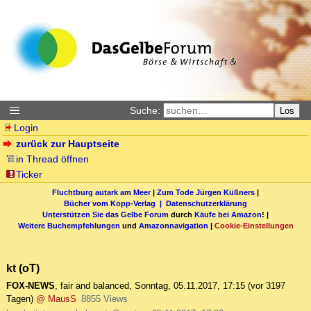
Suche:
Los
Login
zurück zur Hauptseite
in Thread öffnen
Ticker
Fluchtburg autark am Meer
|
Zum Tode Jürgen Küßners
|
Bücher vom Kopp-Verlag |
Datenschutzerklärung
Unterstützen Sie das Gelbe Forum
durch
Käufe bei Amazon
! |
Weitere Buchempfehlungen
und
Amazonnavigation
|
Cookie-Einstellungen
kt (oT)
FOX-NEWS
,
fair and balanced
,
Sonntag, 05.11.2017, 17:15
(vor 3197
Tagen)
@ MausS
8855 Views