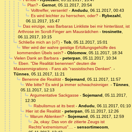
Plan?
-
Gernot
,
05.11.2017, 20:54
Volltreffer, versenkt!
-
Andudu
,
06.11.2017, 00:43
Es wird leichter zu herrschen, oder?
-
Rybezahl
,
06.11.2017, 15:47
Das einzige, was Barbaras Linkliste bei mir hinterlässt, ist
Arthrose im Scroll-Finger am Mausrädchen
-
trosinette
,
06.11.2017, 10:15
Schließe mich an (oT)
-
Tob
,
05.11.2017, 15:01
Wer wird der wahre geistige Erfüllungsgehülfe des
kommenden Übels sein?
-
Oblomow
,
05.11.2017, 18:34
Vielen Dank an Barbara
-
peterpan
,
05.11.2017, 10:34
Eben. "Die Realität benennen" deuten die
Massenmigrations - Fans als "rassistisches Denken".
-
Tünnes
,
05.11.2017, 11:21
Benenne die Realität
-
Sojemand
,
05.11.2017, 11:57
Wie bitte? Es wird ja immer schwachsinniger.
-
Tünnes
,
05.11.2017, 12:13
Argumentative Sackgasse
-
Sojemand
,
05.11.2017,
12:30
Rabulismus at its best
-
Andudu
,
06.11.2017, 01:10
Hier ist die Realität
-
peterpan
,
05.11.2017, 12:26
Warum Ablenken?
-
Sojemand
,
05.11.2017, 12:59
Ja, okay: Das von dir zitierte Zeugs ist
Rechts"extremismus"....
-
sensortimecom
,