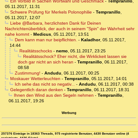
Ein Vorbild in Sachen Wortwahl und Geschmack
-
Tempranillo
,
05.11.2017, 11:31
Schwere Prüfung für Merkels Polonophilie
-
Tempranillo
,
05.11.2017, 12:07
Liebe @Barbara, herzlichsten Dank für Deinen
Nachrichtenüberblick, der auch in seinem "Spin" der Wahrheit sehr
nahe kommt
-
Medicus
,
05.11.2017, 13:51
Dem kann man nur beipflichten.
-
Kaladhor
,
05.11.2017,
14:44
Realitätsschocks
-
nemo
,
05.11.2017, 23:25
Realitätsschock? Eher nicht, die Wirklickeit lassen sie
doch gar nicht an sich heran
-
Tempranillo
,
06.11.2017,
08:58
Zustimmung!
-
Andudu
,
06.11.2017, 00:25
Moskauer Wetterleuchten
-
Tempranillo
,
05.11.2017, 14:01
Ich sehe das nicht so negativ...
-
Andudu
,
06.11.2017, 00:38
Gelegentlich daran denken
-
Tempranillo
,
06.11.2017, 18:31
Ihnen den Wind aus den Segeln nehmen
-
Tempranillo
,
06.11.2017, 19:26
Werbung
257376 Einträge in 18363 Threads, 975 registrierte Benutzer, 4430 Benutzer online (4
registrierte, 4426 Gäste)