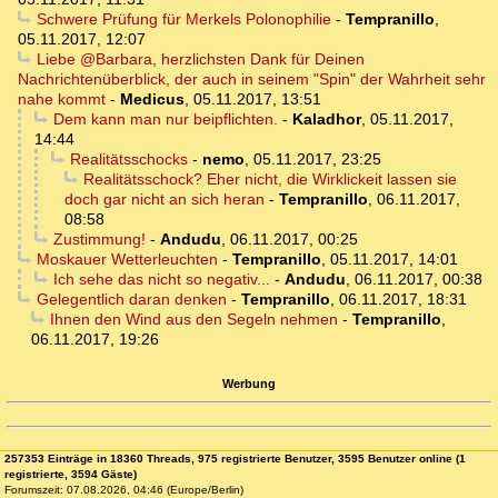
Schwere Prüfung für Merkels Polonophilie
-
Tempranillo
,
05.11.2017, 12:07
Liebe @Barbara, herzlichsten Dank für Deinen
Nachrichtenüberblick, der auch in seinem "Spin" der Wahrheit sehr
nahe kommt
-
Medicus
,
05.11.2017, 13:51
Dem kann man nur beipflichten.
-
Kaladhor
,
05.11.2017,
14:44
Realitätsschocks
-
nemo
,
05.11.2017, 23:25
Realitätsschock? Eher nicht, die Wirklickeit lassen sie
doch gar nicht an sich heran
-
Tempranillo
,
06.11.2017,
08:58
Zustimmung!
-
Andudu
,
06.11.2017, 00:25
Moskauer Wetterleuchten
-
Tempranillo
,
05.11.2017, 14:01
Ich sehe das nicht so negativ...
-
Andudu
,
06.11.2017, 00:38
Gelegentlich daran denken
-
Tempranillo
,
06.11.2017, 18:31
Ihnen den Wind aus den Segeln nehmen
-
Tempranillo
,
06.11.2017, 19:26
Werbung
257353 Einträge in 18360 Threads, 975 registrierte Benutzer, 3595 Benutzer online (1
registrierte, 3594 Gäste)
Forumszeit: 07.08.2026, 04:46 (Europe/Berlin)