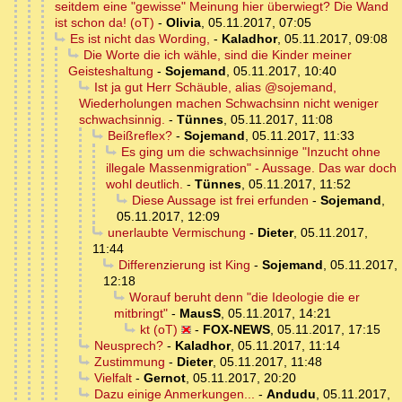
seitdem eine "gewisse" Meinung hier überwiegt? Die Wand
ist schon da! (oT)
-
Olivia
,
05.11.2017, 07:05
Es ist nicht das Wording,
-
Kaladhor
,
05.11.2017, 09:08
Die Worte die ich wähle, sind die Kinder meiner
Geisteshaltung
-
Sojemand
,
05.11.2017, 10:40
Ist ja gut Herr Schäuble, alias @sojemand,
Wiederholungen machen Schwachsinn nicht weniger
schwachsinnig.
-
Tünnes
,
05.11.2017, 11:08
Beißreflex?
-
Sojemand
,
05.11.2017, 11:33
Es ging um die schwachsinnige "Inzucht ohne
illegale Massenmigration" - Aussage. Das war doch
wohl deutlich.
-
Tünnes
,
05.11.2017, 11:52
Diese Aussage ist frei erfunden
-
Sojemand
,
05.11.2017, 12:09
unerlaubte Vermischung
-
Dieter
,
05.11.2017,
11:44
Differenzierung ist King
-
Sojemand
,
05.11.2017,
12:18
Worauf beruht denn "die Ideologie die er
mitbringt"
-
MausS
,
05.11.2017, 14:21
kt (oT)
-
FOX-NEWS
,
05.11.2017, 17:15
Neusprech?
-
Kaladhor
,
05.11.2017, 11:14
Zustimmung
-
Dieter
,
05.11.2017, 11:48
Vielfalt
-
Gernot
,
05.11.2017, 20:20
Dazu einige Anmerkungen...
-
Andudu
,
05.11.2017,