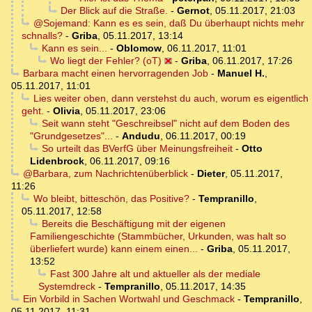
Der Blick auf die Straße.
-
Gernot
,
05.11.2017, 21:03
@Sojemand: Kann es es sein, daß Du überhaupt nichts mehr
schnalls?
-
Griba
,
05.11.2017, 13:14
Kann es sein...
-
Oblomow
,
06.11.2017, 11:01
Wo liegt der Fehler? (oT)
-
Griba
,
06.11.2017, 17:26
Barbara macht einen hervorragenden Job
-
Manuel H.
,
05.11.2017, 11:01
Lies weiter oben, dann verstehst du auch, worum es eigentlich
geht.
-
Olivia
,
05.11.2017, 23:06
Seit wann steht "Geschreibsel" nicht auf dem Boden des
"Grundgesetzes"...
-
Andudu
,
06.11.2017, 00:19
So urteilt das BVerfG über Meinungsfreiheit
-
Otto
Lidenbrock
,
06.11.2017, 09:16
@Barbara, zum Nachrichtenüberblick
-
Dieter
,
05.11.2017,
11:26
Wo bleibt, bitteschön, das Positive?
-
Tempranillo
,
05.11.2017, 12:58
Bereits die Beschäftigung mit der eigenen
Familiengeschichte (Stammbücher, Urkunden, was halt so
überliefert wurde) kann einem einen...
-
Griba
,
05.11.2017,
13:52
Fast 300 Jahre alt und aktueller als der mediale
Systemdreck
-
Tempranillo
,
05.11.2017, 14:35
Ein Vorbild in Sachen Wortwahl und Geschmack
-
Tempranillo
,
05.11.2017, 11:31