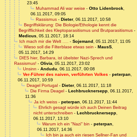
23:45
Muhammad Ali war weise
-
Otto Lidenbrock
,
06.11.2017, 09:05
Rassismus
-
Dieter
,
06.11.2017, 10:58
Begriffsklärung: Die Biologie/Ethologie kennt die
Begrifflichkeit des Kleptoparasitismus und Brutparasitismus
-
Medicus
,
05.11.2017, 18:14
Ich mach mir die Welt .....
-
Sojemand
,
05.11.2017, 11:05
Wieso soll die Filterblase etwas sein
-
MausS
,
05.11.2017, 14:29
DIES hier, Barbara, ist übelster Nazi-Sprech und
Rassismus!
-
Olivia
,
05.11.2017, 23:02
Unsinn
-
Andudu
,
06.11.2017, 00:08
Ver-Führer des naiven, verführten Volkes
-
peterpan
,
06.11.2017, 10:59
Deagel Portugal
-
Dieter
,
06.11.2017, 11:18
Die Firma Deagel
-
Lechbrucknersepp
,
06.11.2017,
11:36
Ja ich weiss
-
peterpan
,
06.11.2017, 11:44
Ehrlich gesagt würde ich auch Deinen Beitrag
nicht unterschreiben
-
Lechbrucknersepp
,
06.11.2017, 13:10
Warum ich ein "Nazi" bin
-
peterpan
,
06.11.2017, 14:36
Ich bin ja auch ein riesen Sellner-Fan und