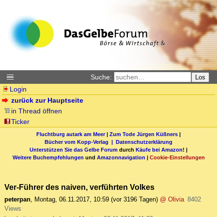
Suche:
Los
Login
zurück zur Hauptseite
in Thread öffnen
Ticker
Fluchtburg autark am Meer
|
Zum Tode Jürgen Küßners
|
Bücher vom Kopp-Verlag |
Datenschutzerklärung
Unterstützen Sie das Gelbe Forum
durch
Käufe bei Amazon
! |
Weitere Buchempfehlungen
und
Amazonnavigation
|
Cookie-Einstellungen
Ver-Führer des naiven, verführten Volkes
peterpan
,
Montag, 06.11.2017, 10:59
(vor 3196 Tagen)
@ Olivia
8402
Views