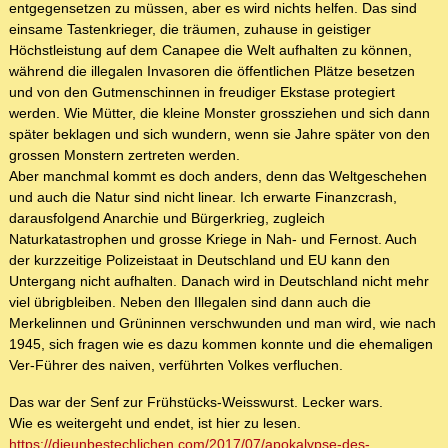
entgegensetzen zu müssen, aber es wird nichts helfen. Das sind
einsame Tastenkrieger, die träumen, zuhause in geistiger
Höchstleistung auf dem Canapee die Welt aufhalten zu können,
während die illegalen Invasoren die öffentlichen Plätze besetzen
und von den Gutmenschinnen in freudiger Ekstase protegiert
werden. Wie Mütter, die kleine Monster grossziehen und sich dann
später beklagen und sich wundern, wenn sie Jahre später von den
grossen Monstern zertreten werden.
Aber manchmal kommt es doch anders, denn das Weltgeschehen
und auch die Natur sind nicht linear. Ich erwarte Finanzcrash,
darausfolgend Anarchie und Bürgerkrieg, zugleich
Naturkatastrophen und grosse Kriege in Nah- und Fernost. Auch
der kurzzeitige Polizeistaat in Deutschland und EU kann den
Untergang nicht aufhalten. Danach wird in Deutschland nicht mehr
viel übrigbleiben. Neben den Illegalen sind dann auch die
Merkelinnen und Grüninnen verschwunden und man wird, wie nach
1945, sich fragen wie es dazu kommen konnte und die ehemaligen
Ver-Führer des naiven, verführten Volkes verfluchen.
Das war der Senf zur Frühstücks-Weisswurst. Lecker wars.
Wie es weitergeht und endet, ist hier zu lesen.
https://dieunbestechlichen.com/2017/07/apokalypse-des-