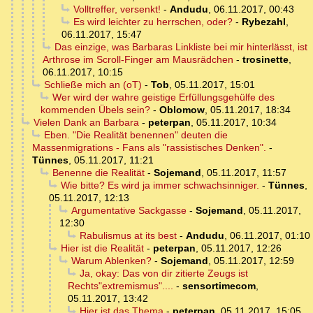
Volltreffer, versenkt!
-
Andudu
,
06.11.2017, 00:43
Es wird leichter zu herrschen, oder?
-
Rybezahl
,
06.11.2017, 15:47
Das einzige, was Barbaras Linkliste bei mir hinterlässt, ist
Arthrose im Scroll-Finger am Mausrädchen
-
trosinette
,
06.11.2017, 10:15
Schließe mich an (oT)
-
Tob
,
05.11.2017, 15:01
Wer wird der wahre geistige Erfüllungsgehülfe des
kommenden Übels sein?
-
Oblomow
,
05.11.2017, 18:34
Vielen Dank an Barbara
-
peterpan
,
05.11.2017, 10:34
Eben. "Die Realität benennen" deuten die
Massenmigrations - Fans als "rassistisches Denken".
-
Tünnes
,
05.11.2017, 11:21
Benenne die Realität
-
Sojemand
,
05.11.2017, 11:57
Wie bitte? Es wird ja immer schwachsinniger.
-
Tünnes
,
05.11.2017, 12:13
Argumentative Sackgasse
-
Sojemand
,
05.11.2017,
12:30
Rabulismus at its best
-
Andudu
,
06.11.2017, 01:10
Hier ist die Realität
-
peterpan
,
05.11.2017, 12:26
Warum Ablenken?
-
Sojemand
,
05.11.2017, 12:59
Ja, okay: Das von dir zitierte Zeugs ist
Rechts"extremismus"....
-
sensortimecom
,
05.11.2017, 13:42
Hier ist das Thema
-
peterpan
,
05.11.2017, 15:05