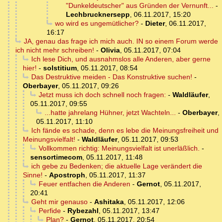
"Dunkeldeutscher" aus Gründen der Vernunft...
-
Lechbrucknersepp
,
06.11.2017, 15:20
wo wird es ungemütlicher?
-
Dieter
,
06.11.2017,
16:17
JA, genau das frage ich mich auch. IN so einem Forum werde
ich nicht mehr schreiben!
-
Olivia
,
05.11.2017, 07:04
Ich lese Dich, und ausnahmslos alle Anderen, aber gerne
hier!
-
solstitium
,
05.11.2017, 08:54
Das Destruktive meiden - Das Konstruktive suchen!
-
Oberbayer
,
05.11.2017, 09:26
Jetzt muss ich doch schnell noch fragen:
-
Waldläufer
,
05.11.2017, 09:55
...hatte jahrelang Hühner, jetzt Wachteln...
-
Oberbayer
,
05.11.2017, 11:10
Ich fände es schade, denn es lebe die Meinungsfreiheit und
Meinungsvielfalt!
-
Waldläufer
,
05.11.2017, 09:53
Vollkommen richtig: Meinungsvielfalt ist unerläßlich.
-
sensortimecom
,
05.11.2017, 11:48
ich gebe zu Bedenken; die aktuelle Lage verändert die
Sinne!
-
Apostroph
,
05.11.2017, 11:37
Feuer entfachen die Anderen
-
Gernot
,
05.11.2017,
20:41
Geht mir genauso
-
Ashitaka
,
05.11.2017, 12:06
Perfide
-
Rybezahl
,
05.11.2017, 13:47
Plan?
-
Gernot
,
05.11.2017, 20:54