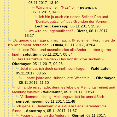
06.11.2017, 13:10
Warum ich ein "Nazi" bin
-
peterpan
,
06.11.2017, 14:36
Ich bin ja auch ein riesen Sellner-Fan und
"Dunkeldeutscher" aus Gründen der Vernunft...
-
Lechbrucknersepp
,
06.11.2017, 15:20
wo wird es ungemütlicher?
-
Dieter
,
06.11.2017,
16:17
JA, genau das frage ich mich auch. IN so einem Forum werde
ich nicht mehr schreiben!
-
Olivia
,
05.11.2017, 07:04
Ich lese Dich, und ausnahmslos alle Anderen, aber gerne
hier!
-
solstitium
,
05.11.2017, 08:54
Das Destruktive meiden - Das Konstruktive suchen!
-
Oberbayer
,
05.11.2017, 09:26
Jetzt muss ich doch schnell noch fragen:
-
Waldläufer
,
05.11.2017, 09:55
...hatte jahrelang Hühner, jetzt Wachteln...
-
Oberbayer
,
05.11.2017, 11:10
Ich fände es schade, denn es lebe die Meinungsfreiheit und
Meinungsvielfalt!
-
Waldläufer
,
05.11.2017, 09:53
Vollkommen richtig: Meinungsvielfalt ist unerläßlich.
-
sensortimecom
,
05.11.2017, 11:48
ich gebe zu Bedenken; die aktuelle Lage verändert die
Sinne!
-
Apostroph
,
05.11.2017, 11:37
Feuer entfachen die Anderen
-
Gernot
,
05.11.2017,