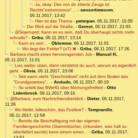
Ja, okay: Das von dir zitierte Zeugs ist
Rechts"extremismus"....
-
sensortimecom
,
05.11.2017, 13:42
Hier ist das Thema
-
peterpan
,
05.11.2017, 15:05
Der Blick auf die Straße.
-
Gernot
,
05.11.2017, 21:03
@Sojemand: Kann es es sein, daß Du überhaupt nichts mehr
schnalls?
-
Griba
,
05.11.2017, 13:14
Kann es sein...
-
Oblomow
,
06.11.2017, 11:01
Wo liegt der Fehler? (oT)
-
Griba
,
06.11.2017, 17:26
Barbara macht einen hervorragenden Job
-
Manuel H.
,
05.11.2017, 11:01
Lies weiter oben, dann verstehst du auch, worum es eigentlich
geht.
-
Olivia
,
05.11.2017, 23:06
Seit wann steht "Geschreibsel" nicht auf dem Boden des
"Grundgesetzes"...
-
Andudu
,
06.11.2017, 00:19
So urteilt das BVerfG über Meinungsfreiheit
-
Otto
Lidenbrock
,
06.11.2017, 09:16
@Barbara, zum Nachrichtenüberblick
-
Dieter
,
05.11.2017,
11:26
Wo bleibt, bitteschön, das Positive?
-
Tempranillo
,
05.11.2017, 12:58
Bereits die Beschäftigung mit der eigenen
Familiengeschichte (Stammbücher, Urkunden, was halt so
überliefert wurde) kann einem einen...
-
Griba
,
05.11.2017,
13:52