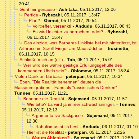
20:41
Geht mir genauso
-
Ashitaka
,
05.11.2017, 12:06
Perfide
-
Rybezahl
,
05.11.2017, 13:47
Plan?
-
Gernot
,
05.11.2017, 20:54
Volltreffer, versenkt!
-
Andudu
,
06.11.2017, 00:43
Es wird leichter zu herrschen, oder?
-
Rybezahl
,
06.11.2017, 15:47
Das einzige, was Barbaras Linkliste bei mir hinterlässt, ist
Arthrose im Scroll-Finger am Mausrädchen
-
trosinette
,
06.11.2017, 10:15
Schließe mich an (oT)
-
Tob
,
05.11.2017, 15:01
Wer wird der wahre geistige Erfüllungsgehülfe des
kommenden Übels sein?
-
Oblomow
,
05.11.2017, 18:34
Vielen Dank an Barbara
-
peterpan
,
05.11.2017, 10:34
Eben. "Die Realität benennen" deuten die
Massenmigrations - Fans als "rassistisches Denken".
-
Tünnes
,
05.11.2017, 11:21
Benenne die Realität
-
Sojemand
,
05.11.2017, 11:57
Wie bitte? Es wird ja immer schwachsinniger.
-
Tünnes
,
05.11.2017, 12:13
Argumentative Sackgasse
-
Sojemand
,
05.11.2017,
12:30
Rabulismus at its best
-
Andudu
,
06.11.2017, 01:10
Hier ist die Realität
-
peterpan
,
05.11.2017, 12:26
Warum Ablenken?
-
Sojemand
,
05.11.2017, 12:59