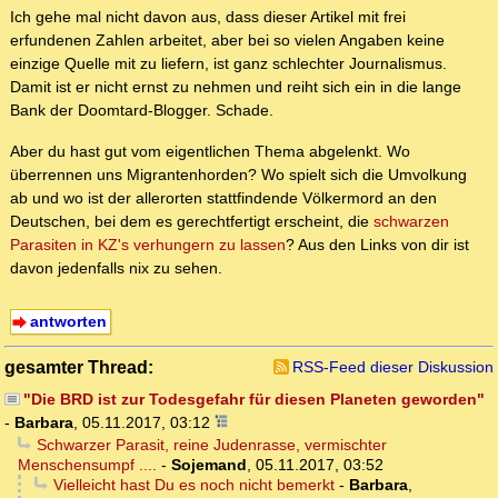
Ich gehe mal nicht davon aus, dass dieser Artikel mit frei
erfundenen Zahlen arbeitet, aber bei so vielen Angaben keine
einzige Quelle mit zu liefern, ist ganz schlechter Journalismus.
Damit ist er nicht ernst zu nehmen und reiht sich ein in die lange
Bank der Doomtard-Blogger. Schade.
Aber du hast gut vom eigentlichen Thema abgelenkt. Wo
überrennen uns Migrantenhorden? Wo spielt sich die Umvolkung
ab und wo ist der allerorten stattfindende Völkermord an den
Deutschen, bei dem es gerechtfertigt erscheint, die
schwarzen
Parasiten in KZ's verhungern zu lassen
? Aus den Links von dir ist
davon jedenfalls nix zu sehen.
antworten
gesamter Thread:
RSS-Feed dieser Diskussion
"Die BRD ist zur Todesgefahr für diesen Planeten geworden"
-
Barbara
,
05.11.2017, 03:12
Schwarzer Parasit, reine Judenrasse, vermischter
Menschensumpf ....
-
Sojemand
,
05.11.2017, 03:52
Vielleicht hast Du es noch nicht bemerkt
-
Barbara
,