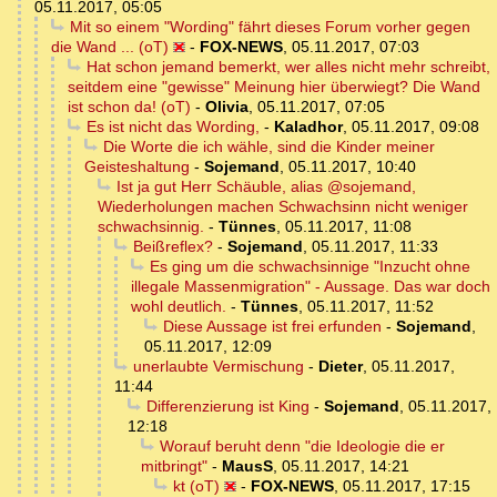
05.11.2017, 05:05
Mit so einem "Wording" fährt dieses Forum vorher gegen
die Wand ... (oT)
-
FOX-NEWS
,
05.11.2017, 07:03
Hat schon jemand bemerkt, wer alles nicht mehr schreibt,
seitdem eine "gewisse" Meinung hier überwiegt? Die Wand
ist schon da! (oT)
-
Olivia
,
05.11.2017, 07:05
Es ist nicht das Wording,
-
Kaladhor
,
05.11.2017, 09:08
Die Worte die ich wähle, sind die Kinder meiner
Geisteshaltung
-
Sojemand
,
05.11.2017, 10:40
Ist ja gut Herr Schäuble, alias @sojemand,
Wiederholungen machen Schwachsinn nicht weniger
schwachsinnig.
-
Tünnes
,
05.11.2017, 11:08
Beißreflex?
-
Sojemand
,
05.11.2017, 11:33
Es ging um die schwachsinnige "Inzucht ohne
illegale Massenmigration" - Aussage. Das war doch
wohl deutlich.
-
Tünnes
,
05.11.2017, 11:52
Diese Aussage ist frei erfunden
-
Sojemand
,
05.11.2017, 12:09
unerlaubte Vermischung
-
Dieter
,
05.11.2017,
11:44
Differenzierung ist King
-
Sojemand
,
05.11.2017,
12:18
Worauf beruht denn "die Ideologie die er
mitbringt"
-
MausS
,
05.11.2017, 14:21
kt (oT)
-
FOX-NEWS
,
05.11.2017, 17:15