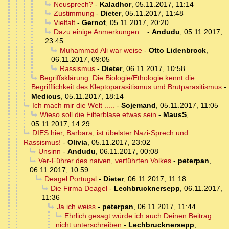
Neusprech?
-
Kaladhor
,
05.11.2017, 11:14
Zustimmung
-
Dieter
,
05.11.2017, 11:48
Vielfalt
-
Gernot
,
05.11.2017, 20:20
Dazu einige Anmerkungen...
-
Andudu
,
05.11.2017,
23:45
Muhammad Ali war weise
-
Otto Lidenbrock
,
06.11.2017, 09:05
Rassismus
-
Dieter
,
06.11.2017, 10:58
Begriffsklärung: Die Biologie/Ethologie kennt die
Begrifflichkeit des Kleptoparasitismus und Brutparasitismus
-
Medicus
,
05.11.2017, 18:14
Ich mach mir die Welt .....
-
Sojemand
,
05.11.2017, 11:05
Wieso soll die Filterblase etwas sein
-
MausS
,
05.11.2017, 14:29
DIES hier, Barbara, ist übelster Nazi-Sprech und
Rassismus!
-
Olivia
,
05.11.2017, 23:02
Unsinn
-
Andudu
,
06.11.2017, 00:08
Ver-Führer des naiven, verführten Volkes
-
peterpan
,
06.11.2017, 10:59
Deagel Portugal
-
Dieter
,
06.11.2017, 11:18
Die Firma Deagel
-
Lechbrucknersepp
,
06.11.2017,
11:36
Ja ich weiss
-
peterpan
,
06.11.2017, 11:44
Ehrlich gesagt würde ich auch Deinen Beitrag
nicht unterschreiben
-
Lechbrucknersepp
,