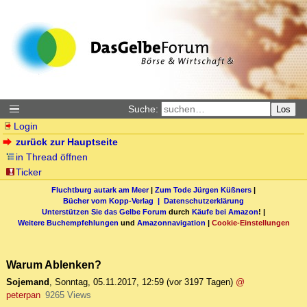
Suche:
Los
Login
zurück zur Hauptseite
in Thread öffnen
Ticker
Fluchtburg autark am Meer
|
Zum Tode Jürgen Küßners
|
Bücher vom Kopp-Verlag |
Datenschutzerklärung
Unterstützen Sie das Gelbe Forum
durch
Käufe bei Amazon
! |
Weitere Buchempfehlungen
und
Amazonnavigation
|
Cookie-Einstellungen
Warum Ablenken?
Sojemand
,
Sonntag, 05.11.2017, 12:59
(vor 3197 Tagen)
@
peterpan
9265 Views