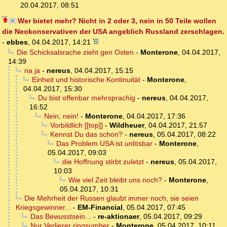
20.04.2017, 08:51
Wer bietet mehr? Nicht in 2 oder 3, nein in 50 Teile wollen
die Neokonservativen der USA angeblich Russland zerschlagen.
-
ebbes
,
04.04.2017, 14:21
Die Schicksalsrache zieht gen Osten
-
Monterone
,
04.04.2017,
14:39
na ja
-
nereus
,
04.04.2017, 15:15
Einheit und historische Kontinuität
-
Monterone
,
04.04.2017, 15:30
Du bist offenbar mehrsprachig
-
nereus
,
04.04.2017,
16:52
Nein, nein!
-
Monterone
,
04.04.2017, 17:36
Vorbildlich [[top]]
-
Wildheuer
,
04.04.2017, 21:57
Kennst Du das schon?
-
nereus
,
05.04.2017, 08:22
Das Problem USA ist unlösbar
-
Monterone
,
05.04.2017, 09:03
die Hoffnung stirbt zuletzt
-
nereus
,
05.04.2017,
10:03
Wie viel Zeit bleibt uns noch?
-
Monterone
,
05.04.2017, 10:31
Die Mehrheit der Russen glaubt immer noch, sie seien
Kriegsgewinner...
-
EM-Financial
,
05.04.2017, 07:45
Das Bewusstsein...
-
re-aktionaer
,
05.04.2017, 09:29
Nur Verlierer ringsumher
-
Monterone
,
05.04.2017, 10:11