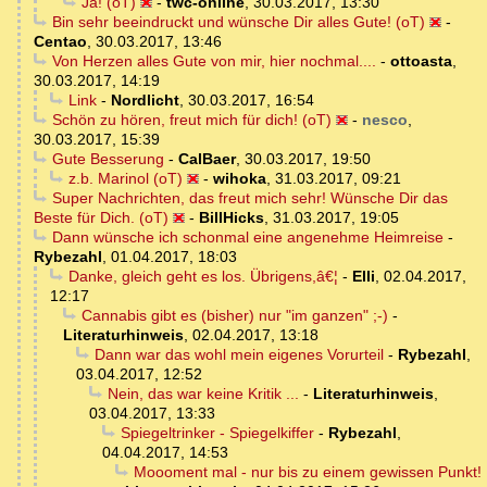
Ja! (oT)
-
twc-online
,
30.03.2017, 13:30
Bin sehr beeindruckt und wünsche Dir alles Gute! (oT)
-
Centao
,
30.03.2017, 13:46
Von Herzen alles Gute von mir, hier nochmal....
-
ottoasta
,
30.03.2017, 14:19
Link
-
Nordlicht
,
30.03.2017, 16:54
Schön zu hören, freut mich für dich! (oT)
-
nesco
,
30.03.2017, 15:39
Gute Besserung
-
CalBaer
,
30.03.2017, 19:50
z.b. Marinol (oT)
-
wihoka
,
31.03.2017, 09:21
Super Nachrichten, das freut mich sehr! Wünsche Dir das
Beste für Dich. (oT)
-
BillHicks
,
31.03.2017, 19:05
Dann wünsche ich schonmal eine angenehme Heimreise
-
Rybezahl
,
01.04.2017, 18:03
Danke, gleich geht es los. Übrigens,â€¦
-
Elli
,
02.04.2017,
12:17
Cannabis gibt es (bisher) nur "im ganzen" ;-)
-
Literaturhinweis
,
02.04.2017, 13:18
Dann war das wohl mein eigenes Vorurteil
-
Rybezahl
,
03.04.2017, 12:52
Nein, das war keine Kritik ...
-
Literaturhinweis
,
03.04.2017, 13:33
Spiegeltrinker - Spiegelkiffer
-
Rybezahl
,
04.04.2017, 14:53
Moooment mal - nur bis zu einem gewissen Punkt!