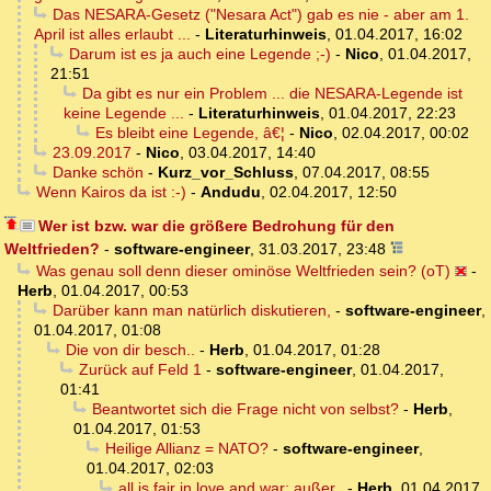
Das NESARA-Gesetz ("Nesara Act") gab es nie - aber am 1.
April ist alles erlaubt ...
-
Literaturhinweis
,
01.04.2017, 16:02
Darum ist es ja auch eine Legende ;-)
-
Nico
,
01.04.2017,
21:51
Da gibt es nur ein Problem ... die NESARA-Legende ist
keine Legende ...
-
Literaturhinweis
,
01.04.2017, 22:23
Es bleibt eine Legende, â€¦
-
Nico
,
02.04.2017, 00:02
23.09.2017
-
Nico
,
03.04.2017, 14:40
Danke schön
-
Kurz_vor_Schluss
,
07.04.2017, 08:55
Wenn Kairos da ist :-)
-
Andudu
,
02.04.2017, 12:50
Wer ist bzw. war die größere Bedrohung für den
Weltfrieden?
-
software-engineer
,
31.03.2017, 23:48
Was genau soll denn dieser ominöse Weltfrieden sein? (oT)
-
Herb
,
01.04.2017, 00:53
Darüber kann man natürlich diskutieren,
-
software-engineer
,
01.04.2017, 01:08
Die von dir besch..
-
Herb
,
01.04.2017, 01:28
Zurück auf Feld 1
-
software-engineer
,
01.04.2017,
01:41
Beantwortet sich die Frage nicht von selbst?
-
Herb
,
01.04.2017, 01:53
Heilige Allianz = NATO?
-
software-engineer
,
01.04.2017, 02:03
all is fair in love and war; außer..
-
Herb
,
01.04.2017,