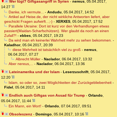
Wer lügt? Giftgasangriff in Syrien
-
nereus
,
05.04.2017,
14:27
Danke, ich vermute...
-
Andudu
,
05.04.2017, 14:52
Artikel auf Heise.de, der nicht wirkliche Antworten liefert, aber
geschickt Fragen aufwirft...;-)
-
XERXES
,
05.04.2017, 17:52
Parallele Ukraine: Dort ist kurz vor den Verhandlungen etwas
passiert(Maidan-Scharfschützen). Wer glaubt da noch an einen
Zufall?!
-
ebbes
,
05.04.2017, 19:23
Da wird man eh keinerlei Wahrheit mehr zu sehen bekommen.
-
Kaladhor
,
05.04.2017, 20:39
diese Mehrheit ist tatsächlich viel zu groß
-
nereus
,
06.04.2017, 07:27
Albrecht Müller
-
Naclador
,
06.04.2017, 13:32
Aber nereus,...
-
Naclador
,
06.04.2017, 13:36
Lateinamerika und der Islam
-
Leserzuschrift
,
05.04.2017,
12:20
Islam, so oder so, zwei Möglichkeiten der Zurückgebliebenheit
-
Fidel
,
05.04.2017, 14:11
Endlich auch Giftgas von Assad für Trump
-
Orlando
,
05.04.2017, 11:44
Ein Mann, ein Wort!
-
Orlando
,
07.04.2017, 09:51
Obsoleszenz
-
Domingo
,
05.04.2017, 10:16