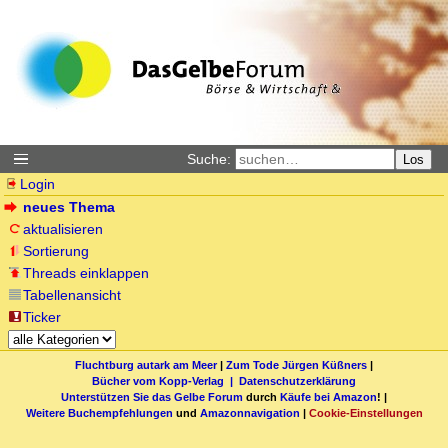
Suche:
Los
Login
neues Thema
aktualisieren
Sortierung
Threads einklappen
Tabellenansicht
Ticker
Fluchtburg autark am Meer
|
Zum Tode Jürgen Küßners
|
Bücher vom Kopp-Verlag |
Datenschutzerklärung
Unterstützen Sie das Gelbe Forum
durch
Käufe bei Amazon
! |
Weitere Buchempfehlungen
und
Amazonnavigation
|
Cookie-Einstellungen