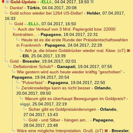
Gold-Update
-
-ELLI-
,
04.04.2017, 18:50
Danke!
-
Türkis
,
04.04.2017, 20:08
Gold schon wieder bei 1264 US-Dollar!
-
Holder
,
07.04.2017,
16:33
Gold
-
-ELLI-
,
07.04.2017, 16:50
Auch der Verkauf von 3 Mrd. Papiergold bzw. 22000
Kontrakten...
-
Papageno
,
18.04.2017, 22:31
Heute ist es die erste Runde der Präsidentschaftswahlen
in Frankreich
-
Papageno
,
24.04.2017, 22:28
Ach ja, die bösen Golddrücker wieder mal. Käse. (oT)
-
Elli
,
25.04.2017, 13:39
Gold
-
Broesler
,
19.04.2017, 02:01
Deflationärer Schub?
-
Ganapati
,
19.04.2017, 07:55
Wie gestern wird auch heute wieder kräftig "geschoben"
-
Papageno
,
19.04.2017, 20:54
"Pulverfass"
-
Papageno
,
19.04.2017, 22:50
Zeroknowledge kann es nicht besser
-
Orlando
,
20.04.2017, 09:50
Warum gibt es überhaupt Bewegungen im Goldpreis?
-
siggi
,
25.04.2017, 22:19
Sicher gibt es Goldpreisänderungen
-
Orlando
,
27.04.2017, 13:43
Gold - und Silber - hängen am...
-
Papageno
,
28.04.2017, 23:48
Wäre eine mögliche Interpretation. Gruß. (oT)
-
Broesler
,