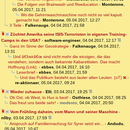
Die Folgen von Brainwash und Reeducation
-
Monterone
,
05.04.2017, 11:21
Wo die Gehirnwaschmaschine noch nicht so viel kaputt
gemacht hat
-
Monterone
,
05.04.2017, 12:27
3 Teile
-
Falkenauge
,
04.04.2017, 21:58
Züchtet Amerika seine ISIS-Terroristen in eigenen Training-
Camps in den USA?
-
software-engineer
,
04.04.2017, 12:17
Ganz im Sinne der Geostrategie
-
Falkenauge
,
04.04.2017,
13:31
Und â€žwirâ€œ sind nicht mehr die einzigen, die das
verstehen, sondern auch bekannte Kabarettisten. Das macht
Hoffnung (Link).
-
ebbes
,
04.04.2017, 16:10
Leserbrief
-
ebbes
,
04.04.2017, 21:59
Und das Publikum besteht aus lauter alten Leuten. (oT)
-
re-aktionaer
,
05.04.2017, 09:24
Wieder zuhause
-
Elli
,
03.04.2017, 19:25
Ob Ost, ob West, to Hus is best!
-
Ostfriese
,
04.04.2017, 08:25
Das freut uns beide sehr!
-
modesto
,
04.04.2017, 20:50
Vom Frühling daheim, vom Mann und seiner Maschine
-
n0by
,
03.04.2017, 17:59
Anspruch auf Familiennachzug für Syrer setzt ein...
-
Andudu
,
05.04.2017, 10:47