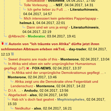
Schulklasse
-
trosinette
,
04.04.2017, 17:00
Tolle Vorlesung ....
-
NST
,
04.04.2017, 14:31
Ich gehe lieber zu Fuß ...
-
Literaturhinweis
,
04.04.2017, 14:57
Mich interessiert kein gelenktes Papperlapapp
-
helmut-1
,
04.04.2017, 22:01
Dann sind wir uns ja einig!
-
Literaturhinweis
,
04.04.2017, 22:19
@Albrecht
-
Moderator
,
03.04.2017, 19:41
Autorin von "Ich träumte von Afrika" dürfte jetzt ihren
schlimmsten Albtraum erleben mkTmL
-
day-trader
,
02.04.2017,
12:13
Sweet dreams are made of this
-
Monterone
,
02.04.2017, 13:04
In Afrika wird eben ein sehr ursprünglicher Humanismus
gepflegt. (oT)
-
FOX-NEWS
,
02.04.2017, 13:37
In Afrika wird der ursprüngliche Demokratismus gepflegt ...
-
Monterone
,
02.04.2017, 13:46
Afrika zeigt uns die Demokratie ohne Feigenblatt und
Lendenschurz
-
Monterone
,
02.04.2017, 14:22
D.I.A. ...
-
Andudu
,
02.04.2017, 13:56
Abgefackelt
-
also
,
02.04.2017, 14:50
Hab ich`s doch fast geahnt
-
Mephistopheles
,
02.04.2017,
15:33
Neidkultur
-
also
,
02.04.2017, 16:21