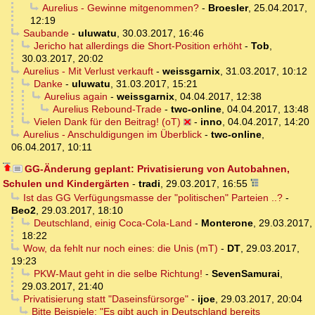
Aurelius - Gewinne mitgenommen?
-
Broesler
,
25.04.2017,
12:19
Saubande
-
uluwatu
,
30.03.2017, 16:46
Jericho hat allerdings die Short-Position erhöht
-
Tob
,
30.03.2017, 20:02
Aurelius - Mit Verlust verkauft
-
weissgarnix
,
31.03.2017, 10:12
Danke
-
uluwatu
,
31.03.2017, 15:21
Aurelius again
-
weissgarnix
,
04.04.2017, 12:38
Aurelius Rebound-Trade
-
twc-online
,
04.04.2017, 13:48
Vielen Dank für den Beitrag! (oT)
-
inno
,
04.04.2017, 14:20
Aurelius - Anschuldigungen im Überblick
-
twc-online
,
06.04.2017, 10:11
GG-Änderung geplant: Privatisierung von Autobahnen,
Schulen und Kindergärten
-
tradi
,
29.03.2017, 16:55
Ist das GG Verfügungsmasse der "politischen" Parteien ..?
-
Beo2
,
29.03.2017, 18:10
Deutschland, einig Coca-Cola-Land
-
Monterone
,
29.03.2017,
18:22
Wow, da fehlt nur noch eines: die Unis (mT)
-
DT
,
29.03.2017,
19:23
PKW-Maut geht in die selbe Richtung!
-
SevenSamurai
,
29.03.2017, 21:40
Privatisierung statt "Daseinsfürsorge"
-
ijoe
,
29.03.2017, 20:04
Bitte Beispiele: "Es gibt auch in Deutschland bereits