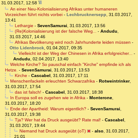
31.03.2017, 12:58
An einer Neu-Kolonialisierung Afrikas unter humaneren
Vorzeichen führt nichts vorbei
-
Lechbrucknersepp
,
31.03.2017,
13:41
Lethargie
-
SevenSamurai
,
31.03.2017, 13:56
(Re)Kolonialisierung ist der falsche Weg...
-
Andudu
,
31.03.2017, 14:46
Afrikas Bevölkerung wird noch Jahrhunderte leiden müssen
-
Otto Lidenbrock
,
01.04.2017, 09:35
Vielleicht ist der Weg der Chinesen in Afrika erfolgreicher...
-
Andudu
,
02.04.2017, 13:40
Welche Kirche? So pauschal einfach "Kirche" empfinde ich als
Hetze.
-
SevenSamurai
,
31.03.2017, 13:53
Kirche
-
Cascabel
,
31.03.2017, 17:11
Menschenfackeln erleuchten Schwarzafrika
-
Rotweintrinker
,
31.03.2017, 17:54
das ist falsch!
-
Cascabel
,
31.03.2017, 18:38
In Europa soll es zugehen wie in Afrika
-
Monterone
,
31.03.2017, 18:20
Ende der Apartheid: Warum eigentlich?
-
SevenSamurai
,
31.03.2017, 19:38
Tja? Wer hat da Druck ausgeübt? Rate mal!
-
Cascabel
,
31.03.2017, 19:44
Niemand hat Druck ausgeübt (oT)
-
also
,
31.03.2017,
21:01