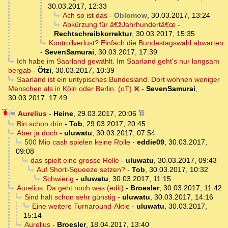
30.03.2017, 12:33
Ach so ist das
-
Oblomow
,
30.03.2017, 13:24
Abkürzung für â€žJahrhundertâ€œ
-
Rechtschreibkorrektur
,
30.03.2017, 15:35
Kontrollverlust? Einfach die Bundestagswahl abwarten.
-
SevenSamurai
,
30.03.2017, 17:39
Ich habe im Saarland gewählt. Im Saarland geht's nur langsam
bergab
-
Ötzi
,
30.03.2017, 10:39
Saarland ist ein untypisches Bundesland. Dort wohnen weniger
Menschen als in Köln oder Berlin. (oT)
-
SevenSamurai
,
30.03.2017, 17:49
Aurelius
-
Heine
,
29.03.2017, 20:06
Bin schon drin
-
Tob
,
29.03.2017, 20:45
Aber ja doch
-
uluwatu
,
30.03.2017, 07:54
500 Mio cash spielen keine Rolle
-
eddie09
,
30.03.2017,
09:08
das spielt eine grosse Rolle
-
uluwatu
,
30.03.2017, 09:43
Auf Short-Squeeze setzen?
-
Tob
,
30.03.2017, 10:32
Schwierig
-
uluwatu
,
30.03.2017, 11:15
Aurelius: Da geht noch was (edit)
-
Broesler
,
30.03.2017, 11:42
Sind halt schon sehr günstig
-
uluwatu
,
30.03.2017, 14:16
Eine weitere Turnaround-Aktie
-
uluwatu
,
30.03.2017,
15:14
Aurelius
-
Broesler
,
18.04.2017, 13:40