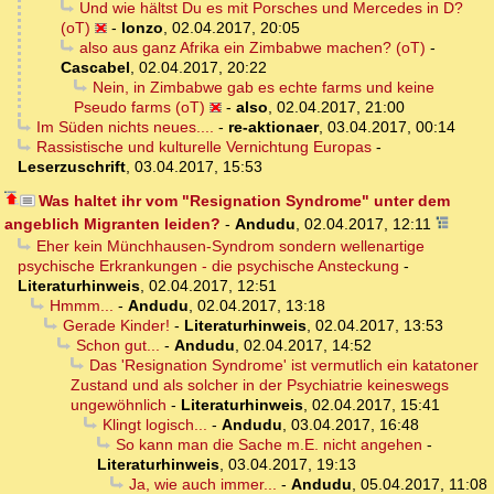
Und wie hältst Du es mit Porsches und Mercedes in D?
(oT)
-
lonzo
,
02.04.2017, 20:05
also aus ganz Afrika ein Zimbabwe machen? (oT)
-
Cascabel
,
02.04.2017, 20:22
Nein, in Zimbabwe gab es echte farms und keine
Pseudo farms (oT)
-
also
,
02.04.2017, 21:00
Im Süden nichts neues....
-
re-aktionaer
,
03.04.2017, 00:14
Rassistische und kulturelle Vernichtung Europas
-
Leserzuschrift
,
03.04.2017, 15:53
Was haltet ihr vom "Resignation Syndrome" unter dem
angeblich Migranten leiden?
-
Andudu
,
02.04.2017, 12:11
Eher kein Münchhausen-Syndrom sondern wellenartige
psychische Erkrankungen - die psychische Ansteckung
-
Literaturhinweis
,
02.04.2017, 12:51
Hmmm...
-
Andudu
,
02.04.2017, 13:18
Gerade Kinder!
-
Literaturhinweis
,
02.04.2017, 13:53
Schon gut...
-
Andudu
,
02.04.2017, 14:52
Das 'Resignation Syndrome' ist vermutlich ein katatoner
Zustand und als solcher in der Psychiatrie keineswegs
ungewöhnlich
-
Literaturhinweis
,
02.04.2017, 15:41
Klingt logisch...
-
Andudu
,
03.04.2017, 16:48
So kann man die Sache m.E. nicht angehen
-
Literaturhinweis
,
03.04.2017, 19:13
Ja, wie auch immer...
-
Andudu
,
05.04.2017, 11:08