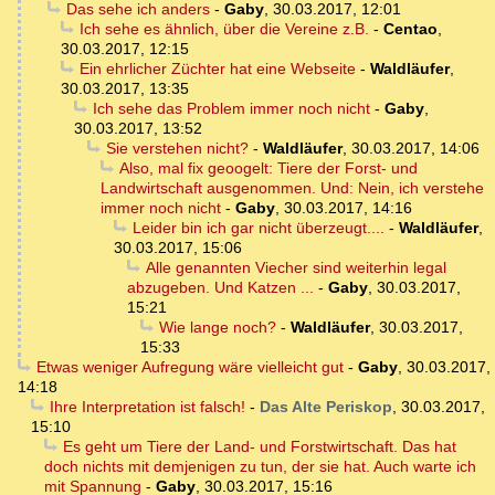
Das sehe ich anders
-
Gaby
,
30.03.2017, 12:01
Ich sehe es ähnlich, über die Vereine z.B.
-
Centao
,
30.03.2017, 12:15
Ein ehrlicher Züchter hat eine Webseite
-
Waldläufer
,
30.03.2017, 13:35
Ich sehe das Problem immer noch nicht
-
Gaby
,
30.03.2017, 13:52
Sie verstehen nicht?
-
Waldläufer
,
30.03.2017, 14:06
Also, mal fix geoogelt: Tiere der Forst- und
Landwirtschaft ausgenommen. Und: Nein, ich verstehe
immer noch nicht
-
Gaby
,
30.03.2017, 14:16
Leider bin ich gar nicht überzeugt....
-
Waldläufer
,
30.03.2017, 15:06
Alle genannten Viecher sind weiterhin legal
abzugeben. Und Katzen ...
-
Gaby
,
30.03.2017,
15:21
Wie lange noch?
-
Waldläufer
,
30.03.2017,
15:33
Etwas weniger Aufregung wäre vielleicht gut
-
Gaby
,
30.03.2017,
14:18
Ihre Interpretation ist falsch!
-
Das Alte Periskop
,
30.03.2017,
15:10
Es geht um Tiere der Land- und Forstwirtschaft. Das hat
doch nichts mit demjenigen zu tun, der sie hat. Auch warte ich
mit Spannung
-
Gaby
,
30.03.2017, 15:16