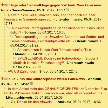
Klage oder Sammelklage gegen VW/Audi. Was kann man
tun?
-
SevenSamurai
,
05.04.2017, 17:17
Da wird nicht viel zu machen sein, aber dennoch ein paar
Hinweise zu Sammelklagen etc.
-
Literaturhinweis
,
05.04.2017,
17:53
Auf welcher Rechtsgrundlage ist das Aussperren eines Diesel
möglich?
-
Soham
,
05.04.2017, 18:38
Rechtsgrundlagen für Umweltmaßnahmen auf Städte- und
Gemeindeebene, Feinstaubplakette etc.
-
Literaturhinweis
,
05.04.2017, 21:22
Am schönsten ist das Wort "Umweltzone" (oT)
-
Orlando
,
05.04.2017, 23:01
SPIEGEL tit(t)elt: Doch keine Fahrverbote in Stugert?
Modisch korrekte Entscheidung!!!
-
Literaturhinweis
,
07.04.2017, 22:23
VW US Zahlungen
-
Sligo
,
05.04.2017, 22:48
Zika Virus und Mikrozephalie waren FakeNews
-
Andudu
,
05.04.2017, 14:32
In dem Artikel steht das GENAUE GEGENTEIL: daß nämlich Zika
für die Mikroenzephalien ursächlich war, aber oft verkannt wurde!!!
-
Literaturhinweis
,
05.04.2017, 15:08
Ok, Danke für den Hinweis...
-
Andudu
,
05.04.2017, 16:36