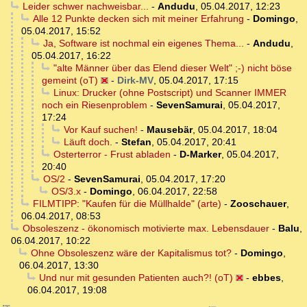
Leider schwer nachweisbar...
-
Andudu
,
05.04.2017, 12:23
Alle 12 Punkte decken sich mit meiner Erfahrung
-
Domingo
,
05.04.2017, 15:52
Ja, Software ist nochmal ein eigenes Thema...
-
Andudu
,
05.04.2017, 16:22
"alte Männer über das Elend dieser Welt" ;-) nicht böse
gemeint (oT)
-
Dirk-MV
,
05.04.2017, 17:15
Linux: Drucker (ohne Postscript) und Scanner IMMER
noch ein Riesenproblem
-
SevenSamurai
,
05.04.2017,
17:24
Vor Kauf suchen!
-
Mausebär
,
05.04.2017, 18:04
Läuft doch.
-
Stefan
,
05.04.2017, 20:41
Osterterror - Frust abladen
-
D-Marker
,
05.04.2017,
20:40
OS/2
-
SevenSamurai
,
05.04.2017, 17:20
OS/3.x
-
Domingo
,
06.04.2017, 22:58
FILMTIPP: "Kaufen für die Müllhalde" (arte)
-
Zooschauer
,
06.04.2017, 08:53
Obsoleszenz - ökonomisch motivierte max. Lebensdauer
-
Balu
,
06.04.2017, 10:22
Ohne Obsoleszenz wäre der Kapitalismus tot?
-
Domingo
,
06.04.2017, 13:30
Und nur mit gesunden Patienten auch?! (oT)
-
ebbes
,
06.04.2017, 19:08