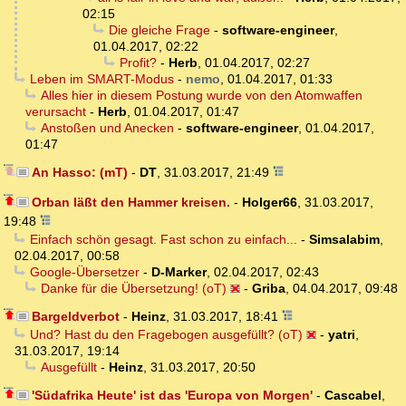
02:15
Die gleiche Frage
-
software-engineer
,
01.04.2017, 02:22
Profit?
-
Herb
,
01.04.2017, 02:27
Leben im SMART-Modus
-
nemo
,
01.04.2017, 01:33
Alles hier in diesem Postung wurde von den Atomwaffen
verursacht
-
Herb
,
01.04.2017, 01:47
Anstoßen und Anecken
-
software-engineer
,
01.04.2017,
01:47
An Hasso: (mT)
-
DT
,
31.03.2017, 21:49
Orban läßt den Hammer kreisen.
-
Holger66
,
31.03.2017,
19:48
Einfach schön gesagt. Fast schon zu einfach...
-
Simsalabim
,
02.04.2017, 00:58
Google-Übersetzer
-
D-Marker
,
02.04.2017, 02:43
Danke für die Übersetzung! (oT)
-
Griba
,
04.04.2017, 09:48
Bargeldverbot
-
Heinz
,
31.03.2017, 18:41
Und? Hast du den Fragebogen ausgefüllt? (oT)
-
yatri
,
31.03.2017, 19:14
Ausgefüllt
-
Heinz
,
31.03.2017, 20:50
'Südafrika Heute' ist das 'Europa von Morgen'
-
Cascabel
,