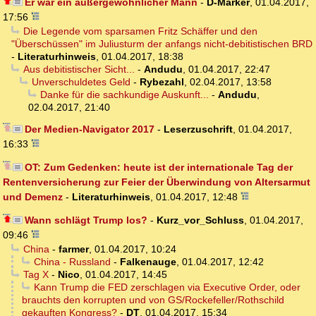
Er war ein außergewöhnlicher Mann
-
D-Marker
,
01.04.2017,
17:56
Die Legende vom sparsamen Fritz Schäffer und den
"Überschüssen" im Juliusturm der anfangs nicht-debitistischen BRD
-
Literaturhinweis
,
01.04.2017, 18:38
Aus debitistischer Sicht...
-
Andudu
,
01.04.2017, 22:47
Unverschuldetes Geld
-
Rybezahl
,
02.04.2017, 13:58
Danke für die sachkundige Auskunft...
-
Andudu
,
02.04.2017, 21:40
Der Medien-Navigator 2017
-
Leserzuschrift
,
01.04.2017,
16:33
OT: Zum Gedenken: heute ist der internationale Tag der
Rentenversicherung zur Feier der Überwindung von Altersarmut
und Demenz
-
Literaturhinweis
,
01.04.2017, 12:48
Wann schlägt Trump los?
-
Kurz_vor_Schluss
,
01.04.2017,
09:46
China
-
farmer
,
01.04.2017, 10:24
China - Russland
-
Falkenauge
,
01.04.2017, 12:42
Tag X
-
Nico
,
01.04.2017, 14:45
Kann Trump die FED zerschlagen via Executive Order, oder
brauchts den korrupten und von GS/Rockefeller/Rothschild
gekauften Kongress?
-
DT
,
01.04.2017, 15:34