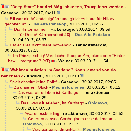
"Deep State" hat drei Möglichkeiten, Trump loszuwerden
-
Cascabel
,
30.03.2017, 04:11
Bill war nie â€žmächtigâ€œ und gleiches hätte für Hillary
gegolten â€¦
-
Das Alte Periskop
,
30.03.2017, 06:56
Die Hintermänner
-
Falkenauge
,
30.03.2017, 09:59
Für Deine* Kärrnerarbeit â€¦.
-
Das Alte Periskop
,
01.04.2017, 08:37
Hat er alles nicht mehr notwendig
-
sensortimecom
,
30.03.2017, 07:18
Im Prinzip richtig! Vergleiche Reagan-Ära; plus deren "Hinter-
bzw. Untergrund"! (oT)
-
Weiner
,
30.03.2017, 11:54
Wahlmanipulation im Saarland? Kann jemand von da
berichten?
-
Andudu
,
30.03.2017, 00:19
Spielt absolut keine Rolle!
-
Cascabel
,
30.03.2017, 02:05
Zu unserem Glück
-
Mephistopheles
,
30.03.2017, 05:12
Das was wir erleben ist Karthago...
-
re-aktionaer
,
30.03.2017, 07:29
Das, was wir erleben, ist Karthago
-
Oblomow
,
30.03.2017, 07:53
Awarenessbuilding
-
re-aktionaer
,
30.03.2017, 08:53
Ceterum censeo Carthaginem esse delendam
-
Oblomow
,
30.03.2017, 09:17
Was genau ist dir unklar?
-
Mephistopheles
,