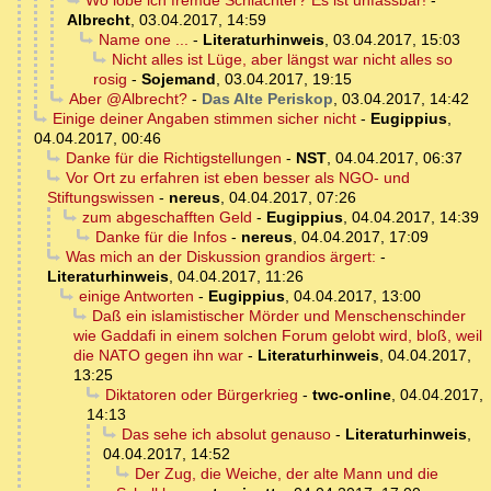
Wo lobe ich fremde Schlächter? Es ist unfassbar!
-
Albrecht
,
03.04.2017, 14:59
Name one ...
-
Literaturhinweis
,
03.04.2017, 15:03
Nicht alles ist Lüge, aber längst war nicht alles so
rosig
-
Sojemand
,
03.04.2017, 19:15
Aber @Albrecht?
-
Das Alte Periskop
,
03.04.2017, 14:42
Einige deiner Angaben stimmen sicher nicht
-
Eugippius
,
04.04.2017, 00:46
Danke für die Richtigstellungen
-
NST
,
04.04.2017, 06:37
Vor Ort zu erfahren ist eben besser als NGO- und
Stiftungswissen
-
nereus
,
04.04.2017, 07:26
zum abgeschafften Geld
-
Eugippius
,
04.04.2017, 14:39
Danke für die Infos
-
nereus
,
04.04.2017, 17:09
Was mich an der Diskussion grandios ärgert:
-
Literaturhinweis
,
04.04.2017, 11:26
einige Antworten
-
Eugippius
,
04.04.2017, 13:00
Daß ein islamistischer Mörder und Menschenschinder
wie Gaddafi in einem solchen Forum gelobt wird, bloß, weil
die NATO gegen ihn war
-
Literaturhinweis
,
04.04.2017,
13:25
Diktatoren oder Bürgerkrieg
-
twc-online
,
04.04.2017,
14:13
Das sehe ich absolut genauso
-
Literaturhinweis
,
04.04.2017, 14:52
Der Zug, die Weiche, der alte Mann und die