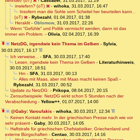
befindet! (oT)
-
Cascabel
,
31.03.2017, 11:29
inwiefern? (oT)
-
wihoka
,
31.03.2017, 16:47
Insofern man die Sohle vom Scheitel her beurteilen kann...
(oT)
-
Rybezahl
,
01.04.2017, 01:38
Heraklit
-
Oblomow
,
31.03.2017, 22:26
Wenn "Gefühle" und Politik vermischt werden, dann ist das
immer ein Problem.
-
Olivia
,
02.04.2017, 16:39
NetzDG, irgendwie kein Thema im Gelben
-
Sylvia
,
30.03.2017, 16:17
Ich verweise...
-
SFA
,
30.03.2017, 17:40
Lesen, irgendwie kein Thema im Gelben
-
Literaturhinweis
,
30.03.2017, 18:51
Hm
-
SFA
,
31.03.2017, 00:13
Alles mit Maas, aber mit Maas macht keinen Spaß
-
Rybezahl
,
31.03.2017, 00:52
Update zu NetzDG:
-
Prikopa
,
08.04.2017, 20:15
Zensurbeispiele: NetzDG wirkt schon 5 Stunden nach der
Verabschiedung
-
Yellow++
,
01.07.2017, 14:00
@Gaby: Varoufakis
-
wihoka
,
30.03.2017, 12:34
Keinen Kontakt mehr. In der griechischen Presse nach wie vor
sehr präsent
-
Gaby
,
30.03.2017, 14:05
Haftstrafe für griechischen Chefstatistiker, Griechenland und
externe Bürgschaften
-
Centao
,
30.03.2017, 14:16