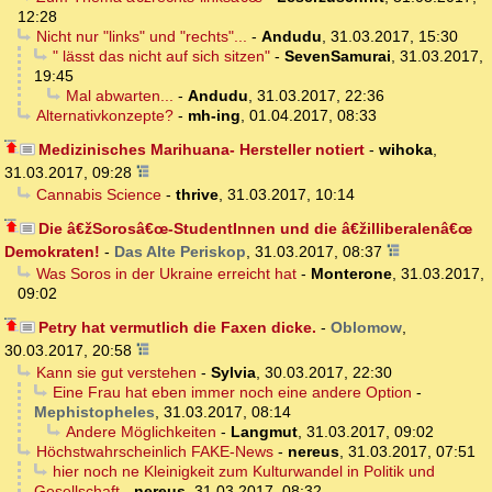
12:28
Nicht nur "links" und "rechts"...
-
Andudu
,
31.03.2017, 15:30
" lässt das nicht auf sich sitzen"
-
SevenSamurai
,
31.03.2017,
19:45
Mal abwarten...
-
Andudu
,
31.03.2017, 22:36
Alternativkonzepte?
-
mh-ing
,
01.04.2017, 08:33
Medizinisches Marihuana- Hersteller notiert
-
wihoka
,
31.03.2017, 09:28
Cannabis Science
-
thrive
,
31.03.2017, 10:14
Die â€žSorosâ€œ-StudentInnen und die â€žilliberalenâ€œ
Demokraten!
-
Das Alte Periskop
,
31.03.2017, 08:37
Was Soros in der Ukraine erreicht hat
-
Monterone
,
31.03.2017,
09:02
Petry hat vermutlich die Faxen dicke.
-
Oblomow
,
30.03.2017, 20:58
Kann sie gut verstehen
-
Sylvia
,
30.03.2017, 22:30
Eine Frau hat eben immer noch eine andere Option
-
Mephistopheles
,
31.03.2017, 08:14
Andere Möglichkeiten
-
Langmut
,
31.03.2017, 09:02
Höchstwahrscheinlich FAKE-News
-
nereus
,
31.03.2017, 07:51
hier noch ne Kleinigkeit zum Kulturwandel in Politik und
Gesellschaft
-
nereus
,
31.03.2017, 08:32