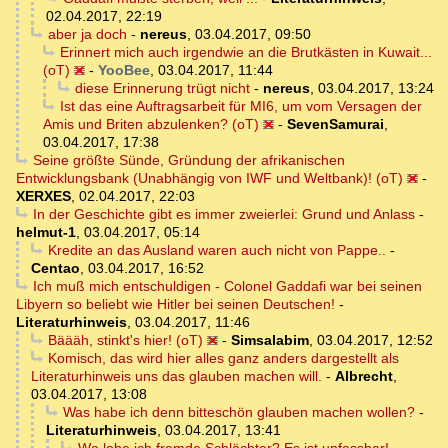
02.04.2017, 22:19
aber ja doch
-
nereus
,
03.04.2017, 09:50
Erinnert mich auch irgendwie an die Brutkästen in Kuwait...
(oT)
-
YooBee
,
03.04.2017, 11:44
diese Erinnerung trügt nicht
-
nereus
,
03.04.2017, 13:24
Ist das eine Auftragsarbeit für MI6, um vom Versagen der
Amis und Briten abzulenken? (oT)
-
SevenSamurai
,
03.04.2017, 17:38
Seine größte Sünde, Gründung der afrikanischen
Entwicklungsbank (Unabhängig von IWF und Weltbank)! (oT)
-
XERXES
,
02.04.2017, 22:03
In der Geschichte gibt es immer zweierlei: Grund und Anlass
-
helmut-1
,
03.04.2017, 05:14
Kredite an das Ausland waren auch nicht von Pappe..
-
Centao
,
03.04.2017, 16:52
Ich muß mich entschuldigen - Colonel Gaddafi war bei seinen
Libyern so beliebt wie Hitler bei seinen Deutschen!
-
Literaturhinweis
,
03.04.2017, 11:46
Bäääh, stinkt's hier! (oT)
-
Simsalabim
,
03.04.2017, 12:52
Komisch, das wird hier alles ganz anders dargestellt als
Literaturhinweis uns das glauben machen will.
-
Albrecht
,
03.04.2017, 13:08
Was habe ich denn bitteschön glauben machen wollen?
-
Literaturhinweis
,
03.04.2017, 13:41