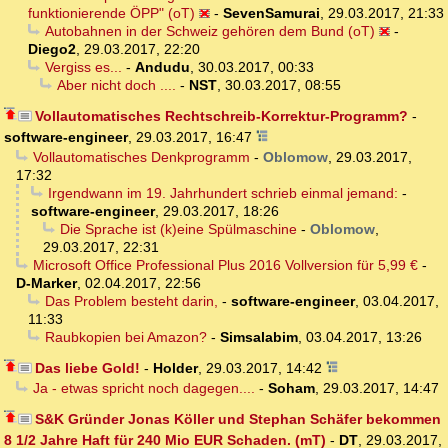
funktionierende ÖPP" (oT)
-
SevenSamurai
,
29.03.2017, 21:33
Autobahnen in der Schweiz gehören dem Bund (oT)
-
Diego2
,
29.03.2017, 22:20
Vergiss es...
-
Andudu
,
30.03.2017, 00:33
Aber nicht doch ....
-
NST
,
30.03.2017, 08:55
Vollautomatisches Rechtschreib-Korrektur-Programm?
-
software-engineer
,
29.03.2017, 16:47
Vollautomatisches Denkprogramm
-
Oblomow
,
29.03.2017,
17:32
Irgendwann im 19. Jahrhundert schrieb einmal jemand:
-
software-engineer
,
29.03.2017, 18:26
Die Sprache ist (k)eine Spülmaschine
-
Oblomow
,
29.03.2017, 22:31
Microsoft Office Professional Plus 2016 Vollversion für 5,99 €
-
D-Marker
,
02.04.2017, 22:56
Das Problem besteht darin,
-
software-engineer
,
03.04.2017,
11:33
Raubkopien bei Amazon?
-
Simsalabim
,
03.04.2017, 13:26
Das liebe Gold!
-
Holder
,
29.03.2017, 14:42
Ja - etwas spricht noch dagegen....
-
Soham
,
29.03.2017, 14:47
S&K Gründer Jonas Köller und Stephan Schäfer bekommen
8 1/2 Jahre Haft für 240 Mio EUR Schaden. (mT)
-
DT
,
29.03.2017,