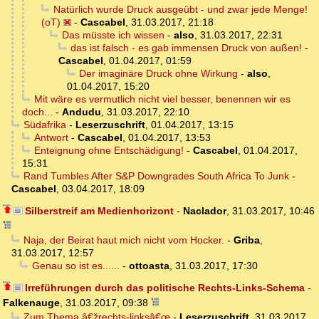
Natürlich wurde Druck ausgeübt - und zwar jede Menge!
(oT)
-
Cascabel
,
31.03.2017, 21:18
Das müsste ich wissen
-
also
,
31.03.2017, 22:31
das ist falsch - es gab immensen Druck von außen!
-
Cascabel
,
01.04.2017, 01:59
Der imaginäre Druck ohne Wirkung
-
also
,
01.04.2017, 15:20
Mit wäre es vermutlich nicht viel besser, benennen wir es
doch...
-
Andudu
,
31.03.2017, 22:10
Südafrika
-
Leserzuschrift
,
01.04.2017, 13:15
Antwort
-
Cascabel
,
01.04.2017, 13:53
Enteignung ohne Entschädigung!
-
Cascabel
,
01.04.2017,
15:31
Rand Tumbles After S&P Downgrades South Africa To Junk
-
Cascabel
,
03.04.2017, 18:09
Silberstreif am Medienhorizont
-
Naclador
,
31.03.2017, 10:46
Naja, der Beirat haut mich nicht vom Hocker.
-
Griba
,
31.03.2017, 12:57
Genau so ist es......
-
ottoasta
,
31.03.2017, 17:30
Irreführungen durch das politische Rechts-Links-Schema
-
Falkenauge
,
31.03.2017, 09:38
Zum Thema â€žrechts-linksâ€œ
-
Leserzuschrift
,
31.03.2017,