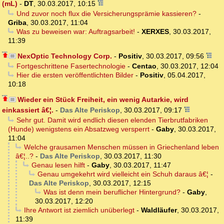
(mL)
-
DT
,
30.03.2017, 10:15
Und zuvor noch flux die Versicherungsprämie kassieren?
-
Griba
,
30.03.2017, 11:04
Was zu beweisen war: Auftragsarbeit!
-
XERXES
,
30.03.2017,
11:39
NexOptic Technology Corp.
-
Positiv
,
30.03.2017, 09:56
Fortgeschrittene Fasertechnologie
-
Centao
,
30.03.2017, 12:04
Hier die ersten veröffentlichten Bilder
-
Positiv
,
05.04.2017,
10:18
Wieder ein Stück Freiheit, ein wenig Autarkie, wird
einkassiert â€¦.
-
Das Alte Periskop
,
30.03.2017, 09:17
Sehr gut. Damit wird endlich diesen elenden Tierbrutfabriken
(Hunde) wenigstens ein Absatzweg versperrt
-
Gaby
,
30.03.2017,
11:04
Welche grausamen Menschen müssen in Griechenland leben
â€¦..?
-
Das Alte Periskop
,
30.03.2017, 11:30
Genau lesen hilft
-
Gaby
,
30.03.2017, 11:47
Genau umgekehrt wird vielleicht ein Schuh daraus â€¦
-
Das Alte Periskop
,
30.03.2017, 12:15
Was ist denn mein beruflicher Hintergrund?
-
Gaby
,
30.03.2017, 12:20
Ihre Antwort ist ziemlich unüberlegt
-
Waldläufer
,
30.03.2017,
11:39