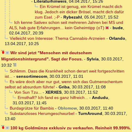
-
Literaturhinweis
,
04.04.2017, 15:26
Ein Krümel ist genug, ein Krümel macht dich
klug. Jedoch ein dicker Brösel, macht dich dafür
zum Esel. ;-P
-
Rybezahl
,
05.04.2017, 15:52
Ich kenne Sativex schon seit mehreren Jahren bei MS und
ALS, hab gute Erfahrungen... kein Geheimtipp (oT)
-
bude
,
02.04.2017, 20:39
Vielleicht von Interesse: Thema Cannabis-Arzneien
-
Orlando
,
13.04.2017, 10:25
Wir sind jetzt "Menschen mit deutschem
Migrationshintergrund". Sagt der Focus.
-
Sylvia
,
30.03.2017,
10:32
Schlimm. Dass die Krankheit schon derart weit fortgeschritten
ist...
-
sensortimecom
,
30.03.2017, 11:01
Es wäre doch aber nur gut, wenn sich das Gutmenschentum
selbst ad absurdum führte!
-
Griba
,
30.03.2017, 11:08
Von Sun Tzu...
-
XERXES
,
30.03.2017, 11:52
Ernsthaft? Ich fand es ganz hilfreich...
-
Andudu
,
31.03.2017, 11:45
Burdagrütze für Bambis
-
Oblomow
,
30.03.2017, 11:40
Substanzloses Herumgeschwurbel
-
TurnAround
,
30.03.2017,
13:40
100 kg Goldmünze exklusiv zu verkaufen. Reinheit 99.999%.