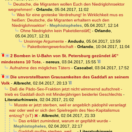
Deutsche, die Migranten wollen Euch den Niedriglohnsektor
wegnehmen!
-
Orlando
,
05.04.2017, 11:02
Was für eine groteske Verdrehung! In Wirklichkeit mus es
heißen: Deutsche, die Migranten erhaltern euch den
Niedriglohnsektor!
-
Mephistopheles
,
05.04.2017, 12:14
Ohne Niedriglohn kein Paketdienstâ€¦
-
Orlando
,
05.04.2017, 12:31
Unsinnige Argumente
-
Andudu
,
05.04.2017, 13:59
Paketbotengewerkschaft
-
Orlando
,
10.04.2017, 11:04
2 Bomben in U-Bahn von St. Petersburg gezündet â€“
mindestens 10 Tote.
-
nereus
,
03.04.2017, 15:55
Aufnahme des mögliches Täters
-
Cascabel
,
03.04.2017, 17:52
Die unvorstellbaren Grausamkeiten des Gaddafi an seinem
Volk
-
Albrecht
,
02.04.2017, 20:13
Daß die Pädo-Sex-Fraktion jetzt nicht wimmernd aufschreit -
trieb es Gaddafi doch mit Minderjährigen beiderlei Geschlechts
-
Literaturhinweis
,
02.04.2017, 21:02
Musste er jetzt sterben, weil er angeblich pädophil veranlagt
war oder weil er sich den Spielregeln des Neo-Kapitalismus
entzog? (oT)
-
Albrecht
,
02.04.2017, 21:33
Das erklärt zumindest, warum er gepfählt wurde
-
Mephistopheles
,
02.04.2017, 22:17
Gaddafi mußte sterben, weil ...
-
Literaturhinweis
,