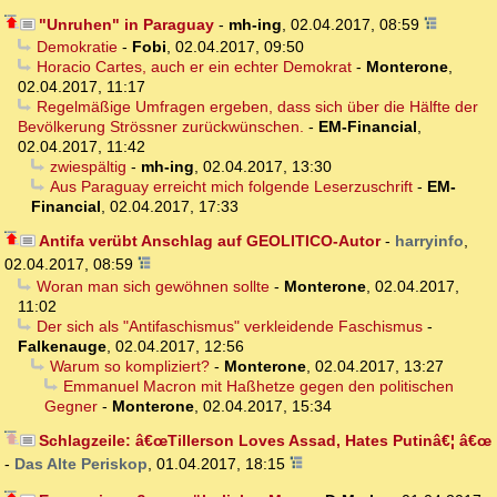
"Unruhen" in Paraguay
-
mh-ing
,
02.04.2017, 08:59
Demokratie
-
Fobi
,
02.04.2017, 09:50
Horacio Cartes, auch er ein echter Demokrat
-
Monterone
,
02.04.2017, 11:17
Regelmäßige Umfragen ergeben, dass sich über die Hälfte der
Bevölkerung Strössner zurückwünschen.
-
EM-Financial
,
02.04.2017, 11:42
zwiespältig
-
mh-ing
,
02.04.2017, 13:30
Aus Paraguay erreicht mich folgende Leserzuschrift
-
EM-
Financial
,
02.04.2017, 17:33
Antifa verübt Anschlag auf GEOLITICO-Autor
-
harryinfo
,
02.04.2017, 08:59
Woran man sich gewöhnen sollte
-
Monterone
,
02.04.2017,
11:02
Der sich als "Antifaschismus" verkleidende Faschismus
-
Falkenauge
,
02.04.2017, 12:56
Warum so kompliziert?
-
Monterone
,
02.04.2017, 13:27
Emmanuel Macron mit Haßhetze gegen den politischen
Gegner
-
Monterone
,
02.04.2017, 15:34
Schlagzeile: â€œTillerson Loves Assad, Hates Putinâ€¦ â€œ
-
Das Alte Periskop
,
01.04.2017, 18:15