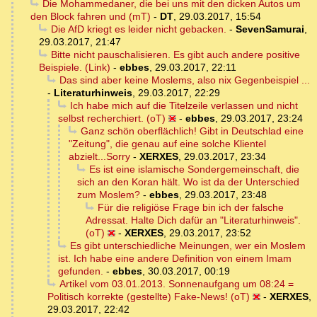
Die Mohammedaner, die bei uns mit den dicken Autos um
den Block fahren und (mT)
-
DT
,
29.03.2017, 15:54
Die AfD kriegt es leider nicht gebacken.
-
SevenSamurai
,
29.03.2017, 21:47
Bitte nicht pauschalisieren. Es gibt auch andere positive
Beispiele. (Link)
-
ebbes
,
29.03.2017, 22:11
Das sind aber keine Moslems, also nix Gegenbeispiel ...
-
Literaturhinweis
,
29.03.2017, 22:29
Ich habe mich auf die Titelzeile verlassen und nicht
selbst recherchiert. (oT)
-
ebbes
,
29.03.2017, 23:24
Ganz schön oberflächlich! Gibt in Deutschlad eine
"Zeitung", die genau auf eine solche Klientel
abzielt...Sorry
-
XERXES
,
29.03.2017, 23:34
Es ist eine islamische Sondergemeinschaft, die
sich an den Koran hält. Wo ist da der Unterschied
zum Moslem?
-
ebbes
,
29.03.2017, 23:48
Für die religiöse Frage bin ich der falsche
Adressat. Halte Dich dafür an "Literaturhinweis".
(oT)
-
XERXES
,
29.03.2017, 23:52
Es gibt unterschiedliche Meinungen, wer ein Moslem
ist. Ich habe eine andere Definition von einem Imam
gefunden.
-
ebbes
,
30.03.2017, 00:19
Artikel vom 03.01.2013. Sonnenaufgang um 08:24 =
Politisch korrekte (gestellte) Fake-News! (oT)
-
XERXES
,
29.03.2017, 22:42