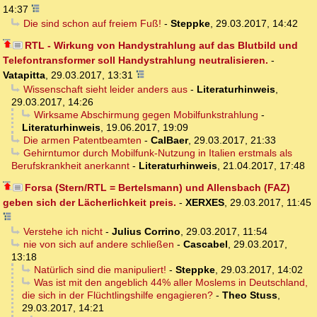
14:37
Die sind schon auf freiem Fuß!
-
Steppke
,
29.03.2017, 14:42
RTL - Wirkung von Handystrahlung auf das Blutbild und
Telefontransformer soll Handystrahlung neutralisieren.
-
Vatapitta
,
29.03.2017, 13:31
Wissenschaft sieht leider anders aus
-
Literaturhinweis
,
29.03.2017, 14:26
Wirksame Abschirmung gegen Mobilfunkstrahlung
-
Literaturhinweis
,
19.06.2017, 19:09
Die armen Patentbeamten
-
CalBaer
,
29.03.2017, 21:33
Gehirntumor durch Mobilfunk-Nutzung in Italien erstmals als
Berufskrankheit anerkannt
-
Literaturhinweis
,
21.04.2017, 17:48
Forsa (Stern/RTL = Bertelsmann) und Allensbach (FAZ)
geben sich der Lächerlichkeit preis.
-
XERXES
,
29.03.2017, 11:45
Verstehe ich nicht
-
Julius Corrino
,
29.03.2017, 11:54
nie von sich auf andere schließen
-
Cascabel
,
29.03.2017,
13:18
Natürlich sind die manipuliert!
-
Steppke
,
29.03.2017, 14:02
Was ist mit den angeblich 44% aller Moslems in Deutschland,
die sich in der Flüchtlingshilfe engagieren?
-
Theo Stuss
,
29.03.2017, 14:21