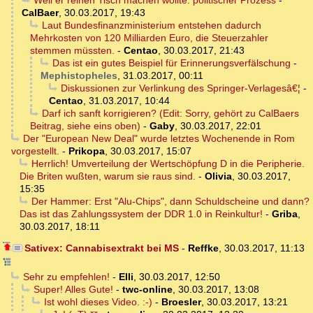
Weil er reinen Tisch machen wollte: politischer Prozess
-
CalBaer
,
30.03.2017, 19:43
Laut Bundesfinanzministerium entstehen dadurch
Mehrkosten von 120 Milliarden Euro, die Steuerzahler
stemmen müssten.
-
Centao
,
30.03.2017, 21:43
Das ist ein gutes Beispiel für Erinnerungsverfälschung
-
Mephistopheles
,
31.03.2017, 00:11
Diskussionen zur Verlinkung des Springer-Verlagesâ€¦
-
Centao
,
31.03.2017, 10:44
Darf ich sanft korrigieren? (Edit: Sorry, gehört zu CalBaers
Beitrag, siehe eins oben)
-
Gaby
,
30.03.2017, 22:01
Der "European New Deal" wurde letztes Wochenende in Rom
vorgestellt.
-
Prikopa
,
30.03.2017, 15:07
Herrlich! Umverteilung der Wertschöpfung D in die Peripherie.
Die Briten wußten, warum sie raus sind.
-
Olivia
,
30.03.2017,
15:35
Der Hammer: Erst "Alu-Chips", dann Schuldscheine und dann?
Das ist das Zahlungssystem der DDR 1.0 in Reinkultur!
-
Griba
,
30.03.2017, 18:11
Sativex: Cannabisextrakt bei MS
-
Reffke
,
30.03.2017, 11:13
Sehr zu empfehlen!
-
Elli
,
30.03.2017, 12:50
Super! Alles Gute!
-
twc-online
,
30.03.2017, 13:08
Ist wohl dieses Video. :-)
-
Broesler
,
30.03.2017, 13:21