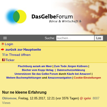
Suche:
Los
Login
zurück zur Hauptseite
in Thread öffnen
Ticker
Fluchtburg autark am Meer
|
Zum Tode Jürgen Küßners
|
Bücher vom Kopp-Verlag |
Datenschutzerklärung
Unterstützen Sie das Gelbe Forum
durch
Käufe bei Amazon
! |
Weitere Buchempfehlungen
und
Amazonnavigation
|
Cookie-Einstellungen
Nur ne kleene Erfahrung
Oblomow
,
Freitag, 12.05.2017, 12:21
(vor 3376 Tagen)
@ igelei
8007
Views