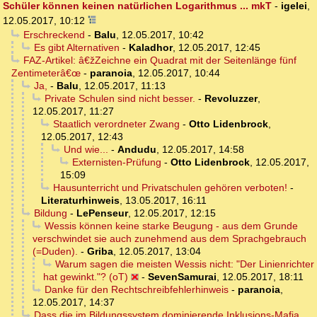
Schüler können keinen natürlichen Logarithmus ... mkT
-
igelei
,
12.05.2017, 10:12
Erschreckend
-
Balu
,
12.05.2017, 10:42
Es gibt Alternativen
-
Kaladhor
,
12.05.2017, 12:45
FAZ-Artikel: â€žZeichne ein Quadrat mit der Seitenlänge fünf
Zentimeterâ€œ
-
paranoia
,
12.05.2017, 10:44
Ja,
-
Balu
,
12.05.2017, 11:13
Private Schulen sind nicht besser.
-
Revoluzzer
,
12.05.2017, 11:27
Staatlich verordneter Zwang
-
Otto Lidenbrock
,
12.05.2017, 12:43
Und wie...
-
Andudu
,
12.05.2017, 14:58
Externisten-Prüfung
-
Otto Lidenbrock
,
12.05.2017,
15:09
Hausunterricht und Privatschulen gehören verboten!
-
Literaturhinweis
,
13.05.2017, 16:11
Bildung
-
LePenseur
,
12.05.2017, 12:15
Wessis können keine starke Beugung - aus dem Grunde
verschwindet sie auch zunehmend aus dem Sprachgebrauch
(=Duden).
-
Griba
,
12.05.2017, 13:04
Warum sagen die meisten Wessis nicht: "Der Linienrichter
hat gewinkt."? (oT)
-
SevenSamurai
,
12.05.2017, 18:11
Danke für den Rechtschreibfehlerhinweis
-
paranoia
,
12.05.2017, 14:37
Dass die im Bildungssystem dominierende Inklusions-Mafia