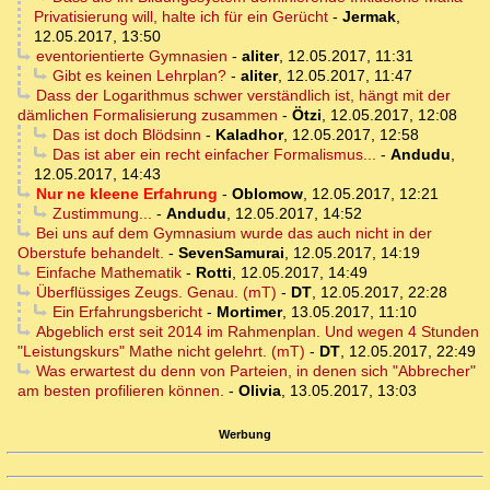
Privatisierung will, halte ich für ein Gerücht
-
Jermak
,
12.05.2017, 13:50
eventorientierte Gymnasien
-
aliter
,
12.05.2017, 11:31
Gibt es keinen Lehrplan?
-
aliter
,
12.05.2017, 11:47
Dass der Logarithmus schwer verständlich ist, hängt mit der
dämlichen Formalisierung zusammen
-
Ötzi
,
12.05.2017, 12:08
Das ist doch Blödsinn
-
Kaladhor
,
12.05.2017, 12:58
Das ist aber ein recht einfacher Formalismus...
-
Andudu
,
12.05.2017, 14:43
Nur ne kleene Erfahrung
-
Oblomow
,
12.05.2017, 12:21
Zustimmung...
-
Andudu
,
12.05.2017, 14:52
Bei uns auf dem Gymnasium wurde das auch nicht in der
Oberstufe behandelt.
-
SevenSamurai
,
12.05.2017, 14:19
Einfache Mathematik
-
Rotti
,
12.05.2017, 14:49
Überflüssiges Zeugs. Genau. (mT)
-
DT
,
12.05.2017, 22:28
Ein Erfahrungsbericht
-
Mortimer
,
13.05.2017, 11:10
Abgeblich erst seit 2014 im Rahmenplan. Und wegen 4 Stunden
"Leistungskurs" Mathe nicht gelehrt. (mT)
-
DT
,
12.05.2017, 22:49
Was erwartest du denn von Parteien, in denen sich "Abbrecher"
am besten profilieren können.
-
Olivia
,
13.05.2017, 13:03
Werbung