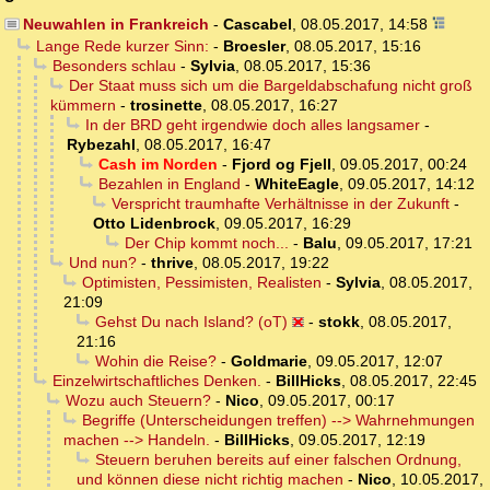
Neuwahlen in Frankreich
-
Cascabel
,
08.05.2017, 14:58
Lange Rede kurzer Sinn:
-
Broesler
,
08.05.2017, 15:16
Besonders schlau
-
Sylvia
,
08.05.2017, 15:36
Der Staat muss sich um die Bargeldabschafung nicht groß
kümmern
-
trosinette
,
08.05.2017, 16:27
In der BRD geht irgendwie doch alles langsamer
-
Rybezahl
,
08.05.2017, 16:47
Cash im Norden
-
Fjord og Fjell
,
09.05.2017, 00:24
Bezahlen in England
-
WhiteEagle
,
09.05.2017, 14:12
Verspricht traumhafte Verhältnisse in der Zukunft
-
Otto Lidenbrock
,
09.05.2017, 16:29
Der Chip kommt noch...
-
Balu
,
09.05.2017, 17:21
Und nun?
-
thrive
,
08.05.2017, 19:22
Optimisten, Pessimisten, Realisten
-
Sylvia
,
08.05.2017,
21:09
Gehst Du nach Island? (oT)
-
stokk
,
08.05.2017,
21:16
Wohin die Reise?
-
Goldmarie
,
09.05.2017, 12:07
Einzelwirtschaftliches Denken.
-
BillHicks
,
08.05.2017, 22:45
Wozu auch Steuern?
-
Nico
,
09.05.2017, 00:17
Begriffe (Unterscheidungen treffen) --> Wahrnehmungen
machen --> Handeln.
-
BillHicks
,
09.05.2017, 12:19
Steuern beruhen bereits auf einer falschen Ordnung,
und können diese nicht richtig machen
-
Nico
,
10.05.2017,