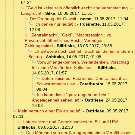
04:24
"Geld ist keine rein öffentlich-rechtliche Veranstaltung" -
Einspruch!
-
Silke
,
10.05.2017, 11:51
Die Ordnung der Gewalt
-
nemo
,
11.05.2017, 11:04
Ich denke nur lautâ€¦:
-
trosinette
,
11.05.2017,
12:08
"Zentralmacht", "Geld", "Machtzession"; vs.
Privatrecht, öffentliches Recht, Vermögen,
Zahlungsmittel
-
BillHicks
,
13.05.2017, 23:38
Ich antworte noch zeitnah, auch auf deinen anderen
Beitrag
-
Ashitaka
,
14.05.2017, 01:05
Vorwurf angekommen. Weiterdenken. Vorschlag
für einen Verständnis-Selbsttest.
-
BillHicks
,
14.05.2017, 01:57
Determinismus, Fatalismus, Zentralmacht vs.
Schwarmmacht usw.
-
Zarathustra
,
15.05.2017,
08:04
Ich kann diese "ganz ungeheuerliche"
Angelegenheit sehen, â€¦
-
Ostfriese
,
24.05.2017,
18:03
Mein Versuch einer Erklärung â€¦
-
Ostfriese
,
09.05.2017,
07:11
Unterschiede und Gemeinsamkeiten: EU und USA.
-
BillHicks
,
09.05.2017, 12:33
Das Märchen von der Kartographie eines Verhältnisses