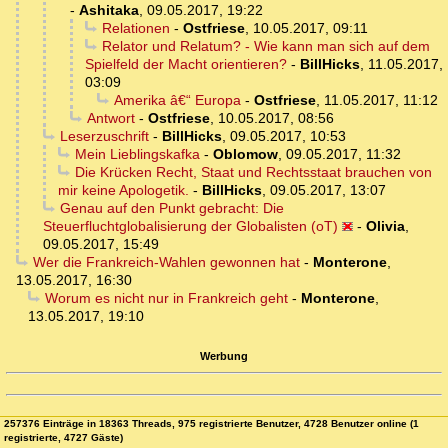
-
Ashitaka
,
09.05.2017, 19:22
Relationen
-
Ostfriese
,
10.05.2017, 09:11
Relator und Relatum? - Wie kann man sich auf dem
Spielfeld der Macht orientieren?
-
BillHicks
,
11.05.2017,
03:09
Amerika â€“ Europa
-
Ostfriese
,
11.05.2017, 11:12
Antwort
-
Ostfriese
,
10.05.2017, 08:56
Leserzuschrift
-
BillHicks
,
09.05.2017, 10:53
Mein Lieblingskafka
-
Oblomow
,
09.05.2017, 11:32
Die Krücken Recht, Staat und Rechtsstaat brauchen von
mir keine Apologetik.
-
BillHicks
,
09.05.2017, 13:07
Genau auf den Punkt gebracht: Die
Steuerfluchtglobalisierung der Globalisten (oT)
-
Olivia
,
09.05.2017, 15:49
Wer die Frankreich-Wahlen gewonnen hat
-
Monterone
,
13.05.2017, 16:30
Worum es nicht nur in Frankreich geht
-
Monterone
,
13.05.2017, 19:10
Werbung
257376 Einträge in 18363 Threads, 975 registrierte Benutzer, 4728 Benutzer online (1
registrierte, 4727 Gäste)