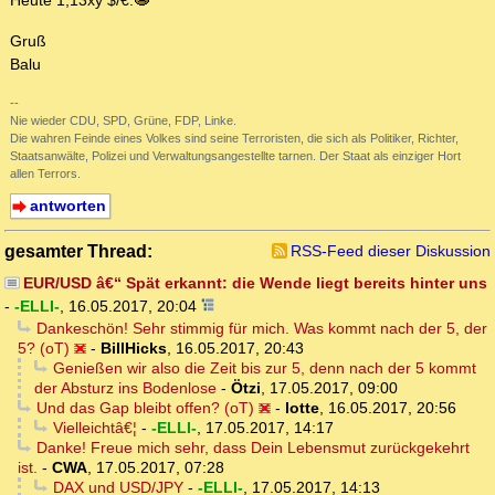
Heute 1,13xy $/€.
Gruß
Balu
--
Nie wieder CDU, SPD, Grüne, FDP, Linke.
Die wahren Feinde eines Volkes sind seine Terroristen, die sich als Politiker, Richter,
Staatsanwälte, Polizei und Verwaltungsangestellte tarnen. Der Staat als einziger Hort
allen Terrors.
antworten
gesamter Thread:
RSS-Feed dieser Diskussion
EUR/USD â€“ Spät erkannt: die Wende liegt bereits hinter uns
-
-ELLI-
,
16.05.2017, 20:04
Dankeschön! Sehr stimmig für mich. Was kommt nach der 5, der
5? (oT)
-
BillHicks
,
16.05.2017, 20:43
Genießen wir also die Zeit bis zur 5, denn nach der 5 kommt
der Absturz ins Bodenlose
-
Ötzi
,
17.05.2017, 09:00
Und das Gap bleibt offen? (oT)
-
lotte
,
16.05.2017, 20:56
Vielleichtâ€¦
-
-ELLI-
,
17.05.2017, 14:17
Danke! Freue mich sehr, dass Dein Lebensmut zurückgekehrt
ist.
-
CWA
,
17.05.2017, 07:28
DAX und USD/JPY
-
-ELLI-
,
17.05.2017, 14:13