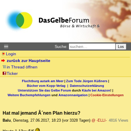
Suche:
Los
Login
zurück zur Hauptseite
in Thread öffnen
Ticker
Fluchtburg autark am Meer
|
Zum Tode Jürgen Küßners
|
Bücher vom Kopp-Verlag |
Datenschutzerklärung
Unterstützen Sie das Gelbe Forum
durch
Käufe bei Amazon
! |
Weitere Buchempfehlungen
und
Amazonnavigation
|
Cookie-Einstellungen
Hat mal jemand Â´nen Plan hierzu?
Balu
,
Dienstag, 27.06.2017, 18:23
(vor 3328 Tagen)
@ -ELLI-
4816 Views