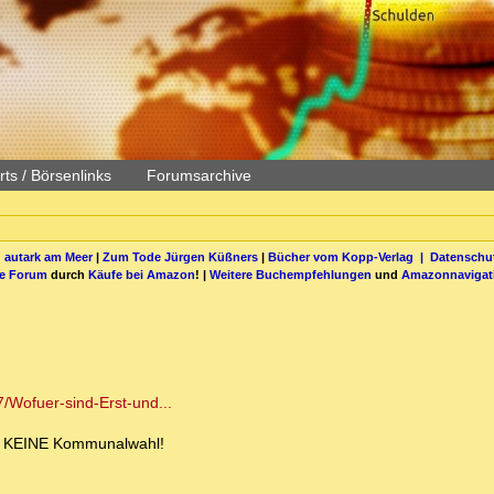
ts / Börsenlinks
Forumsarchive
 autark am Meer
|
Zum Tode Jürgen Küßners
|
Bücher vom Kopp-Verlag |
Datenschut
be Forum
durch
Käufe bei Amazon
! |
Weitere Buchempfehlungen
und
Amazonnavigat
/Wofuer-sind-Erst-und...
und KEINE Kommunalwahl!