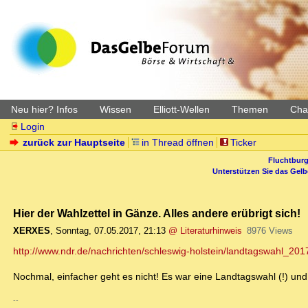
Neu hier? Infos
Wissen
Elliott-Wellen
Themen
Char
Login
zurück zur Hauptseite
in Thread öffnen
Ticker
Fluchtburg
Unterstützen Sie das Gel
Hier der Wahlzettel in Gänze. Alles andere erübrigt sich!
XERXES
,
Sonntag, 07.05.2017, 21:13
@ Literaturhinweis
8976 Views
http://www.ndr.de/nachrichten/schleswig-holstein/landtagswahl_2017
Nochmal, einfacher geht es nicht! Es war eine Landtagswahl (!) 
--