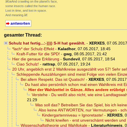
â€œAnd crawling on the planet's face,
some insects called the human race.
Lost in time, and lost in space.
And meaning.â€
antworten
gesamter Thread:
Schulz hat fertig...:-)))) S-H hat gewählt.
-
XERXES
,
07.05.2017
*lach* der Schulz-Effekt
-
Kaladhor
,
07.05.2017, 18:45
Kraft-Futter für die SPD!
-
gwg
,
08.05.2017, 21:42
Hier die genaue Erklärung
-
Sundevil
,
07.05.2017, 18:54
Ciao Schulz!
-
rattrap
,
07.05.2017, 19:24
20 Uhr, angeblich erst 2 Wahlkreise ausgezählt von 57! Sehr se
Schleppende Auszählungen sind meist Folge von vielen Einze
Bei allem Respekt. Das ist Quatsch!
-
XERXES
,
07.05.2017
Du hast also persönlich schon mal einen Wahlkreis mit E
Hier der Wahlzettel in Gänze. Alles andere erübrigt 
Verstehe - Du weißt also nicht, wie eine Landtagswah
21:29
Was soll das? Betreiben Sie das Spiel, bis ich kei
Also keine ANTWORTEN, nur Vermutungen - sch
Kindergartenniveau = Ignoretaste!
-
XERXES
,
0
Nicht kneifen - erst unverschämt werden und d
Wissenschaftstheorie und Wahllokale
-
Literaturhinweis
,
0