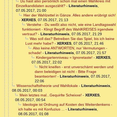
Du hast also persönlich schon mal einen Wahlkreis mit
Einzelkandidaten ausgezählt?
-
Literaturhinweis
,
07.05.2017, 21:00
Hier der Wahlzettel in Gänze. Alles andere erübrigt sich!
-
XERXES
,
07.05.2017, 21:13
Verstehe - Du weißt also nicht, wie eine Landtagswahl
funktioniert - Klingt Begriff des WahlKREISES irgendwie
vertraut?
-
Literaturhinweis
,
07.05.2017, 21:29
Was soll das? Betreiben Sie das Spiel, bis ich keine
Lust mehr habe?
-
XERXES
,
07.05.2017, 21:46
Also keine ANTWORTEN, nur Vermutungen -
schade!
-
Literaturhinweis
,
07.05.2017, 21:57
Kindergartenniveau = Ignoretaste!
-
XERXES
,
07.05.2017, 22:02
Nicht kneifen - erst unverschämt werden und
dann beleidigen ist nicht - Bitte Frage
beantworten!
-
Literaturhinweis
,
07.05.2017,
22:06
Wissenschaftstheorie und Wahllokale
-
Literaturhinweis
,
08.05.2017, 00:03
Mein letztes mal...Gequirlte Scheixxe!
-
XERXES
,
08.05.2017, 00:54
Ideologie ist Ordnung auf Kosten des Weiterdenkens -
ich halte es mit Konfuzius ...
-
Literaturhinweis
,
08.05.2017, 01:08