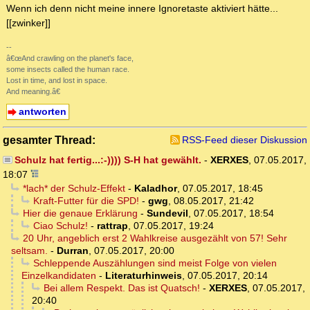
Wenn ich denn nicht meine innere Ignoretaste aktiviert hätte...
[[zwinker]]
--
â€œAnd crawling on the planet's face,
some insects called the human race.
Lost in time, and lost in space.
And meaning.â€
antworten
gesamter Thread:
RSS-Feed dieser Diskussion
Schulz hat fertig...:-)))) S-H hat gewählt.
-
XERXES
,
07.05.2017,
18:07
*lach* der Schulz-Effekt
-
Kaladhor
,
07.05.2017, 18:45
Kraft-Futter für die SPD!
-
gwg
,
08.05.2017, 21:42
Hier die genaue Erklärung
-
Sundevil
,
07.05.2017, 18:54
Ciao Schulz!
-
rattrap
,
07.05.2017, 19:24
20 Uhr, angeblich erst 2 Wahlkreise ausgezählt von 57! Sehr
seltsam.
-
Durran
,
07.05.2017, 20:00
Schleppende Auszählungen sind meist Folge von vielen
Einzelkandidaten
-
Literaturhinweis
,
07.05.2017, 20:14
Bei allem Respekt. Das ist Quatsch!
-
XERXES
,
07.05.2017,
20:40