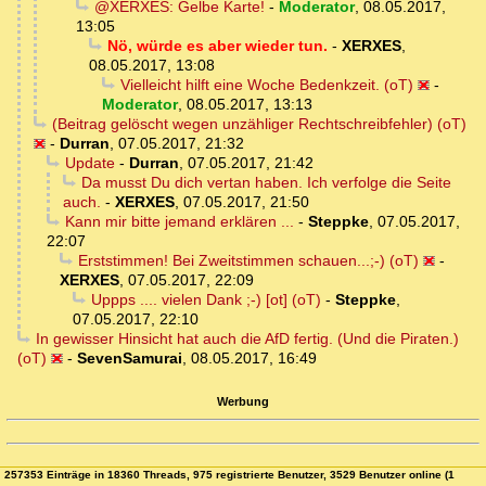
@XERXES: Gelbe Karte!
-
Moderator
,
08.05.2017,
13:05
Nö, würde es aber wieder tun.
-
XERXES
,
08.05.2017, 13:08
Vielleicht hilft eine Woche Bedenkzeit. (oT)
-
Moderator
,
08.05.2017, 13:13
(Beitrag gelöscht wegen unzähliger Rechtschreibfehler) (oT)
-
Durran
,
07.05.2017, 21:32
Update
-
Durran
,
07.05.2017, 21:42
Da musst Du dich vertan haben. Ich verfolge die Seite
auch.
-
XERXES
,
07.05.2017, 21:50
Kann mir bitte jemand erklären ...
-
Steppke
,
07.05.2017,
22:07
Erststimmen! Bei Zweitstimmen schauen...;-) (oT)
-
XERXES
,
07.05.2017, 22:09
Uppps .... vielen Dank ;-) [ot] (oT)
-
Steppke
,
07.05.2017, 22:10
In gewisser Hinsicht hat auch die AfD fertig. (Und die Piraten.)
(oT)
-
SevenSamurai
,
08.05.2017, 16:49
Werbung
257353 Einträge in 18360 Threads, 975 registrierte Benutzer, 3529 Benutzer online (1