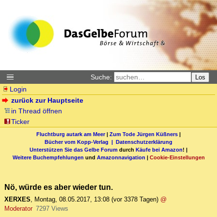
Suche:
Los
Login
zurück zur Hauptseite
in Thread öffnen
Ticker
Fluchtburg autark am Meer
|
Zum Tode Jürgen Küßners
|
Bücher vom Kopp-Verlag |
Datenschutzerklärung
Unterstützen Sie das Gelbe Forum
durch
Käufe bei Amazon
! |
Weitere Buchempfehlungen
und
Amazonnavigation
|
Cookie-Einstellungen
Nö, würde es aber wieder tun.
XERXES
,
Montag, 08.05.2017, 13:08
(vor 3378 Tagen)
@
Moderator
7297 Views