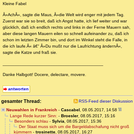
Kleine Fabel
Â»AchÂ«, sagte die Maus, Â»die Welt wird enger mit jedem Tag.
Zuerst war sie so breit, daß ich Angst hatte, ich lief weiter und war
glücklich, daß ich endlich rechts und links in der Ferne Mauern sah,
aber diese langen Mauern eilen so schnell aufeinander zu, daß ich
schon im letzten Zimmer bin, und dort im Winkel steht die Falle, in
die ich laufe.Â« â€“ Â»Du mußt nur die Laufrichtung ändernÂ«,
sagte die Katze und fraß sie.
__________________________________________
Danke Halbgott! Docere, delectare, movere.
antworten
gesamter Thread:
RSS-Feed dieser Diskussion
Neuwahlen in Frankreich
-
Cascabel
,
08.05.2017, 14:58
Lange Rede kurzer Sinn:
-
Broesler
,
08.05.2017, 15:16
Besonders schlau
-
Sylvia
,
08.05.2017, 15:36
Der Staat muss sich um die Bargeldabschafung nicht groß
kümmern
-
trosinette
,
08.05.2017, 16:27