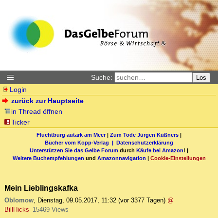
Suche:
Los
Login
zurück zur Hauptseite
in Thread öffnen
Ticker
Fluchtburg autark am Meer
|
Zum Tode Jürgen Küßners
|
Bücher vom Kopp-Verlag |
Datenschutzerklärung
Unterstützen Sie das Gelbe Forum
durch
Käufe bei Amazon
! |
Weitere Buchempfehlungen
und
Amazonnavigation
|
Cookie-Einstellungen
Mein Lieblingskafka
Oblomow
,
Dienstag, 09.05.2017, 11:32
(vor 3377 Tagen)
@
BillHicks
15469 Views