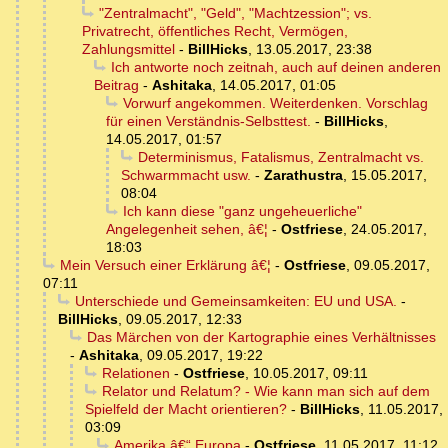
"Zentralmacht", "Geld", "Machtzession"; vs.
Privatrecht, öffentliches Recht, Vermögen,
Zahlungsmittel
-
BillHicks
,
13.05.2017, 23:38
Ich antworte noch zeitnah, auch auf deinen anderen
Beitrag
-
Ashitaka
,
14.05.2017, 01:05
Vorwurf angekommen. Weiterdenken. Vorschlag
für einen Verständnis-Selbsttest.
-
BillHicks
,
14.05.2017, 01:57
Determinismus, Fatalismus, Zentralmacht vs.
Schwarmmacht usw.
-
Zarathustra
,
15.05.2017,
08:04
Ich kann diese "ganz ungeheuerliche"
Angelegenheit sehen, â€¦
-
Ostfriese
,
24.05.2017,
18:03
Mein Versuch einer Erklärung â€¦
-
Ostfriese
,
09.05.2017,
07:11
Unterschiede und Gemeinsamkeiten: EU und USA.
-
BillHicks
,
09.05.2017, 12:33
Das Märchen von der Kartographie eines Verhältnisses
-
Ashitaka
,
09.05.2017, 19:22
Relationen
-
Ostfriese
,
10.05.2017, 09:11
Relator und Relatum? - Wie kann man sich auf dem
Spielfeld der Macht orientieren?
-
BillHicks
,
11.05.2017,
03:09
Amerika â€“ Europa
-
Ostfriese
,
11.05.2017, 11:12