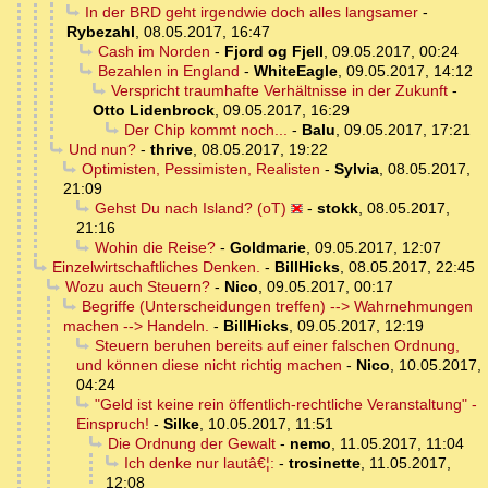
In der BRD geht irgendwie doch alles langsamer
-
Rybezahl
,
08.05.2017, 16:47
Cash im Norden
-
Fjord og Fjell
,
09.05.2017, 00:24
Bezahlen in England
-
WhiteEagle
,
09.05.2017, 14:12
Verspricht traumhafte Verhältnisse in der Zukunft
-
Otto Lidenbrock
,
09.05.2017, 16:29
Der Chip kommt noch...
-
Balu
,
09.05.2017, 17:21
Und nun?
-
thrive
,
08.05.2017, 19:22
Optimisten, Pessimisten, Realisten
-
Sylvia
,
08.05.2017,
21:09
Gehst Du nach Island? (oT)
-
stokk
,
08.05.2017,
21:16
Wohin die Reise?
-
Goldmarie
,
09.05.2017, 12:07
Einzelwirtschaftliches Denken.
-
BillHicks
,
08.05.2017, 22:45
Wozu auch Steuern?
-
Nico
,
09.05.2017, 00:17
Begriffe (Unterscheidungen treffen) --> Wahrnehmungen
machen --> Handeln.
-
BillHicks
,
09.05.2017, 12:19
Steuern beruhen bereits auf einer falschen Ordnung,
und können diese nicht richtig machen
-
Nico
,
10.05.2017,
04:24
"Geld ist keine rein öffentlich-rechtliche Veranstaltung" -
Einspruch!
-
Silke
,
10.05.2017, 11:51
Die Ordnung der Gewalt
-
nemo
,
11.05.2017, 11:04
Ich denke nur lautâ€¦:
-
trosinette
,
11.05.2017,
12:08