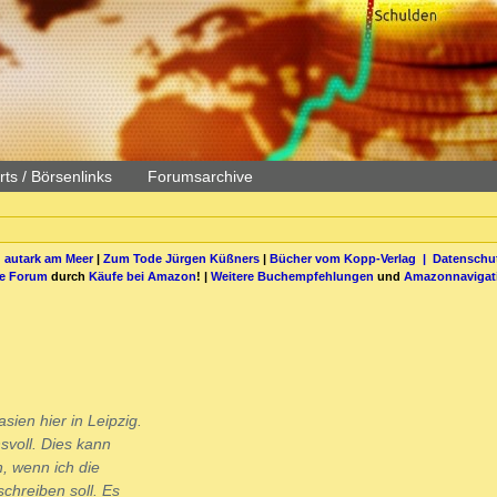
ts / Börsenlinks
Forumsarchive
 autark am Meer
|
Zum Tode Jürgen Küßners
|
Bücher vom Kopp-Verlag |
Datenschut
be Forum
durch
Käufe bei Amazon
! |
Weitere Buchempfehlungen
und
Amazonnavigat
en hier in Leipzig.
svoll. Dies kann
n, wenn ich die
chreiben soll. Es