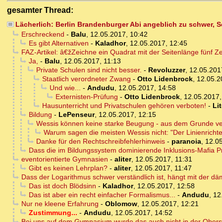
gesamter Thread:
Lächerlich: Berlin Brandenburger Abi angeblich zu schwer, 
Erschreckend
-
Balu
,
12.05.2017, 10:42
Es gibt Alternativen
-
Kaladhor
,
12.05.2017, 12:45
FAZ-Artikel: â€žZeichne ein Quadrat mit der Seitenlänge fünf 
Ja,
-
Balu
,
12.05.2017, 11:13
Private Schulen sind nicht besser.
-
Revoluzzer
,
12.05.201
Staatlich verordneter Zwang
-
Otto Lidenbrock
,
12.05.2
Und wie...
-
Andudu
,
12.05.2017, 14:58
Externisten-Prüfung
-
Otto Lidenbrock
,
12.05.2017,
Hausunterricht und Privatschulen gehören verboten!
-
Li
Bildung
-
LePenseur
,
12.05.2017, 12:15
Wessis können keine starke Beugung - aus dem Grunde v
Warum sagen die meisten Wessis nicht: "Der Linienrichte
Danke für den Rechtschreibfehlerhinweis
-
paranoia
,
12.05
Dass die im Bildungssystem dominierende Inklusions-Mafia Priva
eventorientierte Gymnasien
-
aliter
,
12.05.2017, 11:31
Gibt es keinen Lehrplan?
-
aliter
,
12.05.2017, 11:47
Dass der Logarithmus schwer verständlich ist, hängt mit der 
Das ist doch Blödsinn
-
Kaladhor
,
12.05.2017, 12:58
Das ist aber ein recht einfacher Formalismus...
-
Andudu
,
12
Nur ne kleene Erfahrung
-
Oblomow
,
12.05.2017, 12:21
Zustimmung...
-
Andudu
,
12.05.2017, 14:52
Bei uns auf dem Gymnasium wurde das auch nicht in der Obers