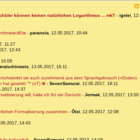
Schüler können keinen natürlichen Logarithmus ... mkT
-
igelei
,
12.
Zentimeterâ€œ
-
paranoia
,
12.05.2017, 10:44
7, 11:27
017, 12:43
 15:09
teraturhinweis
,
13.05.2017, 16:11
erschwindet sie auch zunehmend aus dem Sprachgebrauch (=Duden).
r hat gewinkt."? (oT)
-
SevenSamurai
,
12.05.2017, 18:11
.2017, 14:37
tisierung will, halte ich für ein Gerücht
-
Jermak
,
12.05.2017, 13:50
dämlichen Formalisierung zusammen
-
Ötzi
,
12.05.2017, 12:08
.05.2017, 14:43
tufe behandelt.
-
SevenSamurai
,
12.05.2017, 14:19