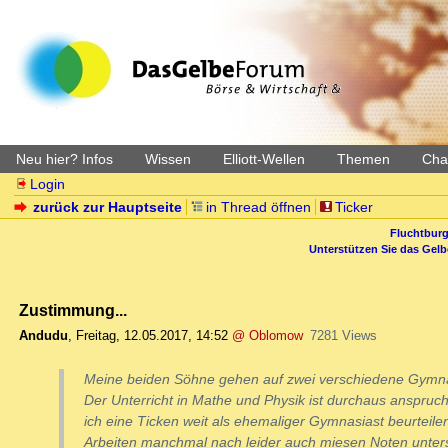
Neu hier? Infos
Wissen
Elliott-Wellen
Themen
Char
Login
zurück zur Hauptseite
in Thread öffnen
Ticker
Fluchtburg
Unterstützen Sie das Gel
Zustimmung...
Andudu
,
Freitag, 12.05.2017, 14:52
@ Oblomow
7281 Views
Meine beiden Söhne gehen auf zwei verschiedene Gymnasi
Der Unterricht in Mathe und Physik ist durchaus anspruch
ich eine Ticken weit als ehemaliger Gymnasiast beurteile
Arbeiten manchmal nach leider auch miesen Noten unters