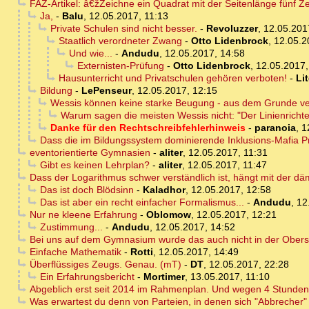
FAZ-Artikel: â€žZeichne ein Quadrat mit der Seitenlänge fünf 
Ja,
-
Balu
,
12.05.2017, 11:13
Private Schulen sind nicht besser.
-
Revoluzzer
,
12.05.201
Staatlich verordneter Zwang
-
Otto Lidenbrock
,
12.05.2
Und wie...
-
Andudu
,
12.05.2017, 14:58
Externisten-Prüfung
-
Otto Lidenbrock
,
12.05.2017,
Hausunterricht und Privatschulen gehören verboten!
-
Li
Bildung
-
LePenseur
,
12.05.2017, 12:15
Wessis können keine starke Beugung - aus dem Grunde v
Warum sagen die meisten Wessis nicht: "Der Linienrichte
Danke für den Rechtschreibfehlerhinweis
-
paranoia
,
1
Dass die im Bildungssystem dominierende Inklusions-Mafia Priva
eventorientierte Gymnasien
-
aliter
,
12.05.2017, 11:31
Gibt es keinen Lehrplan?
-
aliter
,
12.05.2017, 11:47
Dass der Logarithmus schwer verständlich ist, hängt mit der 
Das ist doch Blödsinn
-
Kaladhor
,
12.05.2017, 12:58
Das ist aber ein recht einfacher Formalismus...
-
Andudu
,
12
Nur ne kleene Erfahrung
-
Oblomow
,
12.05.2017, 12:21
Zustimmung...
-
Andudu
,
12.05.2017, 14:52
Bei uns auf dem Gymnasium wurde das auch nicht in der Obers
Einfache Mathematik
-
Rotti
,
12.05.2017, 14:49
Überflüssiges Zeugs. Genau. (mT)
-
DT
,
12.05.2017, 22:28
Ein Erfahrungsbericht
-
Mortimer
,
13.05.2017, 11:10
Abgeblich erst seit 2014 im Rahmenplan. Und wegen 4 Stunden 
Was erwartest du denn von Parteien, in denen sich "Abbrecher"