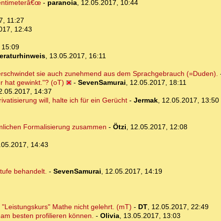
Zentimeterâ€œ
-
paranoia
,
12.05.2017, 10:44
7, 11:27
017, 12:43
 15:09
teraturhinweis
,
13.05.2017, 16:11
erschwindet sie auch zunehmend aus dem Sprachgebrauch (=Duden).
r hat gewinkt."? (oT)
-
SevenSamurai
,
12.05.2017, 18:11
2.05.2017, 14:37
tisierung will, halte ich für ein Gerücht
-
Jermak
,
12.05.2017, 13:50
dämlichen Formalisierung zusammen
-
Ötzi
,
12.05.2017, 12:08
.05.2017, 14:43
tufe behandelt.
-
SevenSamurai
,
12.05.2017, 14:19
"Leistungskurs" Mathe nicht gelehrt. (mT)
-
DT
,
12.05.2017, 22:49
 am besten profilieren können.
-
Olivia
,
13.05.2017, 13:03