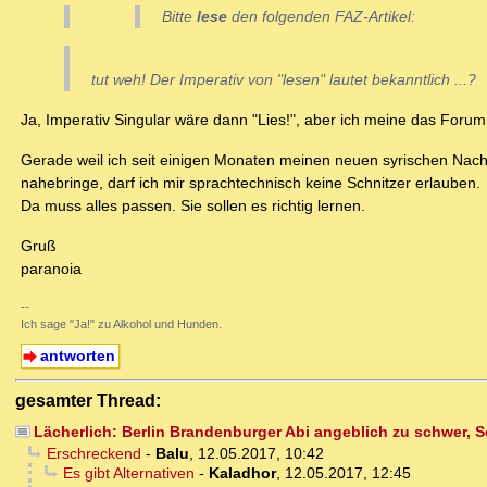
Bitte
lese
den folgenden FAZ-Artikel:
tut weh! Der Imperativ von "lesen" lautet bekanntlich ...?
Ja, Imperativ Singular wäre dann "Lies!", aber ich meine das Forum, 
Gerade weil ich seit einigen Monaten meinen neuen syrischen Nachb
nahebringe, darf ich mir sprachtechnisch keine Schnitzer erlauben.
Da muss alles passen. Sie sollen es richtig lernen.
Gruß
paranoia
--
Ich sage "Ja!" zu Alkohol und Hunden.
antworten
gesamter Thread:
Lächerlich: Berlin Brandenburger Abi angeblich zu schwer, 
Erschreckend
-
Balu
,
12.05.2017, 10:42
Es gibt Alternativen
-
Kaladhor
,
12.05.2017, 12:45