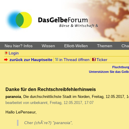
Neu hier? Infos
Wissen
Elliott-Wellen
Themen
Char
Login
zurück zur Hauptseite
in Thread öffnen
Ticker
Fluchtburg
Unterstützen Sie das Gel
Danke für den Rechtschreibfehlerhinweis
paranoia
,
Die durchschnittlichste Stadt im Norden
,
Freitag, 12.05.2017, 1
bearbeitet von unbekannt, Freitag, 12.05.2017, 17:07
Hallo LePenseur,
Cher (chÃ¨re?) "paranoia",