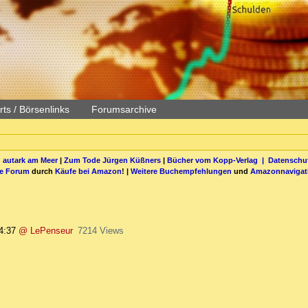
ts / Börsenlinks
Forumsarchive
 autark am Meer
|
Zum Tode Jürgen Küßners
|
Bücher vom Kopp-Verlag |
Datenschut
be Forum
durch
Käufe bei Amazon
! |
Weitere Buchempfehlungen
und
Amazonnavigat
4:37
@ LePenseur
7214 Views