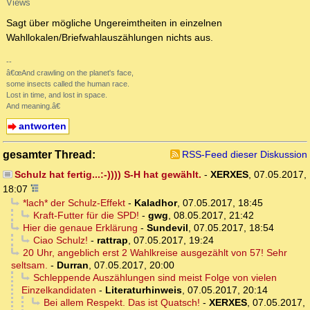
Views
Sagt über mögliche Ungereimtheiten in einzelnen
Wahllokalen/Briefwahlauszählungen nichts aus.
--
â€œAnd crawling on the planet's face,
some insects called the human race.
Lost in time, and lost in space.
And meaning.â€
antworten
gesamter Thread:
RSS-Feed dieser Diskussion
Schulz hat fertig...:-)))) S-H hat gewählt.
-
XERXES
,
07.05.2017,
18:07
*lach* der Schulz-Effekt
-
Kaladhor
,
07.05.2017, 18:45
Kraft-Futter für die SPD!
-
gwg
,
08.05.2017, 21:42
Hier die genaue Erklärung
-
Sundevil
,
07.05.2017, 18:54
Ciao Schulz!
-
rattrap
,
07.05.2017, 19:24
20 Uhr, angeblich erst 2 Wahlkreise ausgezählt von 57! Sehr
seltsam.
-
Durran
,
07.05.2017, 20:00
Schleppende Auszählungen sind meist Folge von vielen
Einzelkandidaten
-
Literaturhinweis
,
07.05.2017, 20:14
Bei allem Respekt. Das ist Quatsch!
-
XERXES
,
07.05.2017,