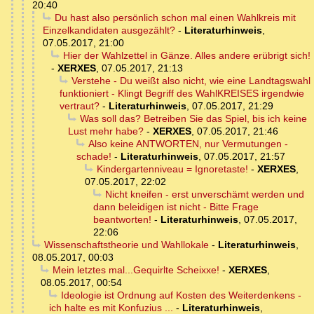
20:40
Du hast also persönlich schon mal einen Wahlkreis mit
Einzelkandidaten ausgezählt?
-
Literaturhinweis
,
07.05.2017, 21:00
Hier der Wahlzettel in Gänze. Alles andere erübrigt sich!
-
XERXES
,
07.05.2017, 21:13
Verstehe - Du weißt also nicht, wie eine Landtagswahl
funktioniert - Klingt Begriff des WahlKREISES irgendwie
vertraut?
-
Literaturhinweis
,
07.05.2017, 21:29
Was soll das? Betreiben Sie das Spiel, bis ich keine
Lust mehr habe?
-
XERXES
,
07.05.2017, 21:46
Also keine ANTWORTEN, nur Vermutungen -
schade!
-
Literaturhinweis
,
07.05.2017, 21:57
Kindergartenniveau = Ignoretaste!
-
XERXES
,
07.05.2017, 22:02
Nicht kneifen - erst unverschämt werden und
dann beleidigen ist nicht - Bitte Frage
beantworten!
-
Literaturhinweis
,
07.05.2017,
22:06
Wissenschaftstheorie und Wahllokale
-
Literaturhinweis
,
08.05.2017, 00:03
Mein letztes mal...Gequirlte Scheixxe!
-
XERXES
,
08.05.2017, 00:54
Ideologie ist Ordnung auf Kosten des Weiterdenkens -
ich halte es mit Konfuzius ...
-
Literaturhinweis
,