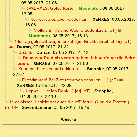
08.05.2017, 01:08
@XERXES: Gelbe Karte!
-
Moderator
,
08.05.2017,
13:05
Nö, würde es aber wieder tun.
-
XERXES
,
08.05.2017,
13:08
Vielleicht hilft eine Woche Bedenkzeit. (oT)
-
Moderator
,
08.05.2017, 13:13
(Beitrag gelöscht wegen unzähliger Rechtschreibfehler) (oT)
-
Durran
,
07.05.2017, 21:32
Update
-
Durran
,
07.05.2017, 21:42
Da musst Du dich vertan haben. Ich verfolge die Seite
auch.
-
XERXES
,
07.05.2017, 21:50
Kann mir bitte jemand erklären ...
-
Steppke
,
07.05.2017,
22:07
Erststimmen! Bei Zweitstimmen schauen...;-) (oT)
-
XERXES
,
07.05.2017, 22:09
Uppps .... vielen Dank ;-) [ot] (oT)
-
Steppke
,
07.05.2017, 22:10
In gewisser Hinsicht hat auch die AfD fertig. (Und die Piraten.)
(oT)
-
SevenSamurai
,
08.05.2017, 16:49
Werbung