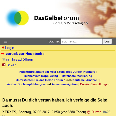
Suche:
Los
Login
zurück zur Hauptseite
in Thread öffnen
Ticker
Fluchtburg autark am Meer
|
Zum Tode Jürgen Küßners
|
Bücher vom Kopp-Verlag |
Datenschutzerklärung
Unterstützen Sie das Gelbe Forum
durch
Käufe bei Amazon
! |
Weitere Buchempfehlungen
und
Amazonnavigation
|
Cookie-Einstellungen
Da musst Du dich vertan haben. Ich verfolge die Seite
auch.
XERXES
,
Sonntag, 07.05.2017, 21:50
(vor 3380 Tagen)
@ Durran
8426